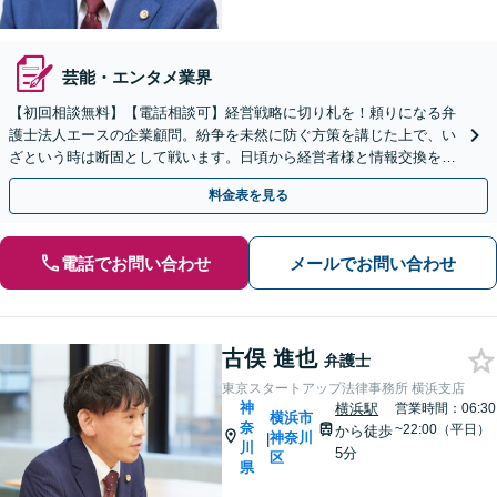
芸能・エンタメ業界
【初回相談無料】【電話相談可】経営戦略に切り札を！頼りになる弁
護士法人エースの企業顧問。紛争を未然に防ぐ方策を講じた上で、い
ざという時は断固として戦います。日頃から経営者様と情報交換を密
に行い、信頼関係を構築します。安心してお任せください。
料金表を見る
電話でお問い合わせ
メールでお問い合わせ
古俣 進也
弁護士
東京スタートアップ法律事務所 横浜支店
神
横浜駅
営業時間：06:30
横浜市
奈
~22:00（平日）
から徒歩
神奈川
|
川
5分
区
県