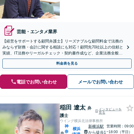
芸能・エンタメ業界
【経営をサポートする顧問弁護士】リーズナブルな顧問料金で法務の
みならず財務・会計に関する相談にも対応！顧問先70社以上の信頼と
実績、IT法務やリーガルチェック・契約書作成など、企業法務全般に
ついてお気軽にご相談ください。
料金表を見る
電話でお問い合わせ
メールでお問い合わせ
稲田 遼太
弁
インタビューを
見る
護士
ウイング横浜北法律事務所
神
新横浜駅
営業時間：09:00
横浜
奈
~18:00（平日）
から徒歩1