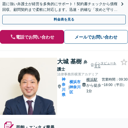
題に強い弁護士が経営を多角的にサポート！契約書チェックから債権
回収、顧問契約まで柔軟に対応します。迅速・的確な「攻めと守りの
法務」をご提案します！【夜間や休日相談も対応可能】
料金表を見る
電話でお問い合わせ
メールでお問い合わせ
大城 基樹
弁
インタビューを
見る
護士
法律事務所横濱アカデミア
神
横浜駅
営業時間：09:30
横浜市
奈
~18:00（平日）
から徒歩
神奈川
|
川
1分
区
県
芸能・エンタメ業界