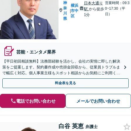
神
日本大通り
営業時間：09:3
横浜
奈
0~17:30（平
駅
から徒歩
市中
|
川
日）
1分
区
県
芸能・エンタメ業界
【平日初回相談無料】法務部経験を活かし、会社の実情に即した解決
策をご提案します。契約書作成や売掛金回収から、従業員トラブルま
で幅広く対応。個人事業主様もスポット相談からお気軽にご利用くだ
さい。【Web面談可】
料金表を見る
電話でお問い合わせ
メールでお問い合わせ
白谷 英恵
弁護士