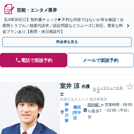
芸能・エンタメ業界
【LINE対応◎】契約書チェック▶︎不利な内容ではないか等を確認！企
業間トラブル／残業代請求／訴訟問題などスムーズに対応。豊富な料
金プランあり【夜間・休日相談可】
料金表を見る
電話で面談予約
メールで面談予約
室井 涼
弁護
インタビューを見
る
士
弁護士法人エース 横浜事務所
神
関内駅
か
営業時間：08:00
横浜
奈
~22:00（平日）
ら徒歩7
市中
|
川
分
区
県