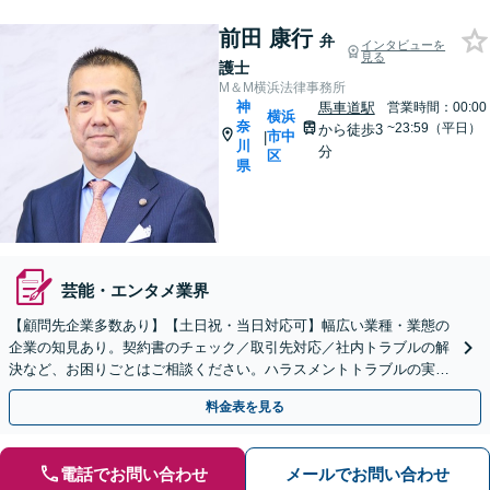
前田 康行
弁
インタビューを
見る
護士
M＆M横浜法律事務所
神
馬車道駅
営業時間：00:00
横浜
奈
~23:59（平日）
から徒歩3
市中
|
川
分
区
県
芸能・エンタメ業界
【顧問先企業多数あり】【土日祝・当日対応可】幅広い業種・業態の
企業の知見あり。契約書のチェック／取引先対応／社内トラブルの解
決など、お困りごとはご相談ください。ハラスメントトラブルの実績
も多く、研修等にも対応いたします【弁護士歴30年】
料金表を見る
電話でお問い合わせ
メールでお問い合わせ