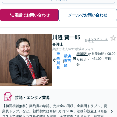
電話でお問い合わせ
メールでお問い合わせ
川邉 賢一郎
インタビューを
見る
弁護士
弁護士法人Next 横浜オフィス
神
横浜駅
か
営業時間：08:00
横浜
奈
~21:00（平日）
ら徒歩5
市西
|
川
分
区
県
芸能・エンタメ業界
【初回相談無料】契約書の確認、売掛金の回収、企業間トラブル、従
業員トラブルなど。顧問契約は月額5万円〜OK。法務部設立よりも低
コストで法的トラブルの防止を実現。企業案件に止まらず、経営者の