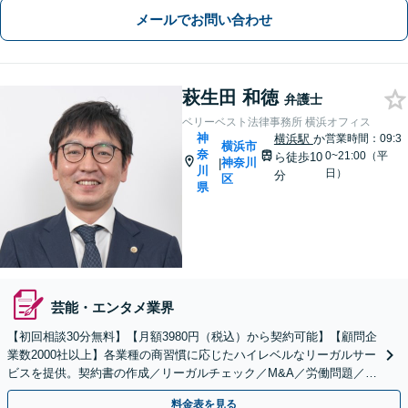
メールでお問い合わせ
萩生田 和徳
弁護士
ベリーベスト法律事務所 横浜オフィス
神
横浜駅
か
営業時間：09:3
横浜市
奈
0~21:00（平
ら徒歩10
神奈川
|
川
日）
分
区
県
芸能・エンタメ業界
【初回相談30分無料】【月額3980円（税込）から契約可能】【顧問企
業数2000社以上】各業種の商習慣に応じたハイレベルなリーガルサー
ビスを提供。契約書の作成／リーガルチェック／M&A／労働問題／知
的財産等、お任せください【他士業連携可能】
料金表を見る