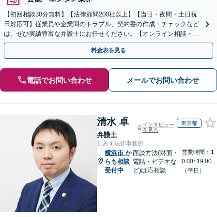
【初回相談30分無料】【法律顧問200社以上】【当日・夜間・土日祝
日対応可】従業員や企業間のトラブル、契約書の作成・チェックなど
は、ぜひ実績豊富な弁護士にお任せください。【オンライン相談・電
子契約に対応】
料金表を見る
電話でお問い合わせ
メールでお問い合わせ
清水 卓
東京都
インタビュー
を見る
弁護士
しみず法律事務所
営業時間：1
横浜市
か
面談方法(対面・
らも相談
電話・ビデオな
0:00~19:00
受付中
ど)は応相談
（平日）