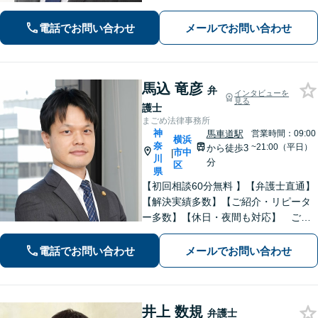
ます！相続人が30人以上の案件など、
複雑な相続案件の豊富な解決実績あり
電話でお問い合わせ
メールでお問い合わせ
【完全個室対応】【子連れ相談可】
馬込 竜彦
弁
インタビューを
見る
護士
まごめ法律事務所
神
馬車道駅
営業時間：09:00
横浜
奈
~21:00（平日）
から徒歩3
市中
|
川
分
区
県
【初回相談60分無料 】【弁護士直通】
【解決実績多数】【ご紹介・リピータ
ー多数】【休日・夜間も対応】 ご依
頼者様に寄り添い、積み重ねた知識経
験と判断力で最善の解決を目指しま
電話でお問い合わせ
メールでお問い合わせ
す。
井上 数規
弁護士