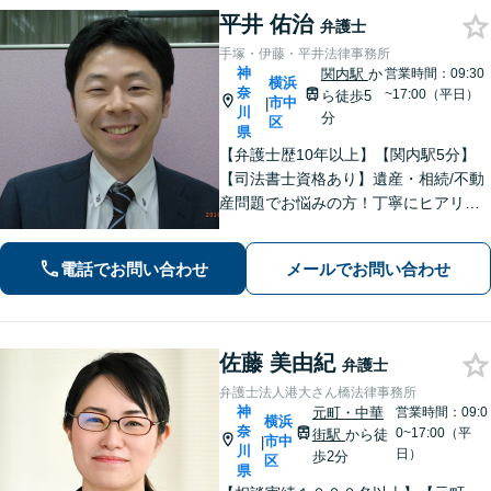
平井 佑治
弁護士
手塚・伊藤・平井法律事務所
神
関内駅
か
営業時間：09:30
横浜
奈
~17:00（平日）
ら徒歩5
市中
|
川
分
区
県
【弁護士歴10年以上】【関内駅5分】
【司法書士資格あり】遺産・相続/不動
産問題でお悩みの方！丁寧にヒアリン
グ！最適なプランをご提案致します！
【関内駅徒歩5分】【初回面談無料】
電話でお問い合わせ
メールでお問い合わせ
【夜間/休日対応可能】
佐藤 美由紀
弁護士
弁護士法人港大さん橋法律事務所
神
元町・中華
営業時間：09:0
横浜
奈
0~17:00（平
街駅
から徒
市中
|
川
日）
歩2分
区
県