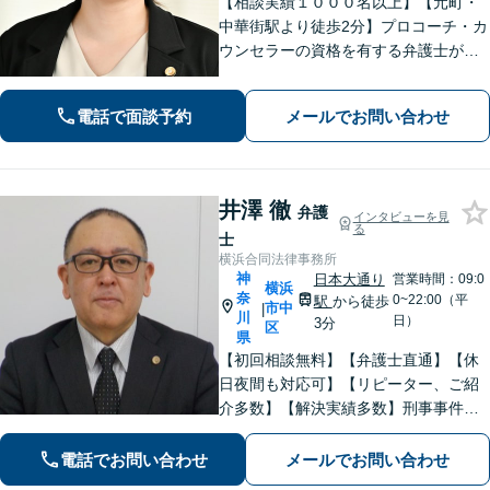
【相談実績１０００名以上】【元町・
中華街駅より徒歩2分】プロコーチ・カ
ウンセラーの資格を有する弁護士が
「問題解決後の新しい生活」も視野に
入れたサポートに力を入れています！
電話で面談予約
メールでお問い合わせ
離婚・相続・刑事事件などのトラブル
にお悩みの方はお気軽にご相談くださ
い。
井澤 徹
弁護
インタビューを見
る
士
横浜合同法律事務所
神
日本大通り
営業時間：09:0
横浜
奈
0~22:00（平
駅
から徒歩
市中
|
川
日）
3分
区
県
【初回相談無料】【弁護士直通】【休
日夜間も対応可】【リピーター、ご紹
介多数】【解決実績多数】刑事事件、
債務整理、離婚、相続など幅広く対
応。迅速な対応と丁寧なサポートに努
電話でお問い合わせ
メールでお問い合わせ
めます。