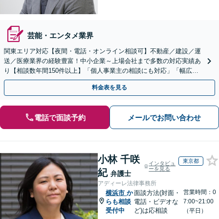
芸能・エンタメ業界
関東エリア対応【夜間・電話・オンライン相談可】不動産／建設／運
送／医療業界の経験豊富！中小企業～上場会社まで多数の対応実績あ
り【相談数年間150件以上】「個人事業主の相談にも対応」「幅広い
顧問プランをご用意／従業員・ご家族様の無料相談あり」
料金表を見る
電話で面談予約
メールでお問い合わせ
小林 千咲
東京都
インタビュ
ーを見る
紀
弁護士
アディーレ法律事務所
営業時間：0
横浜市
か
面談方法(対面・
らも相談
電話・ビデオな
7:00~21:00
受付中
ど)は応相談
（平日）