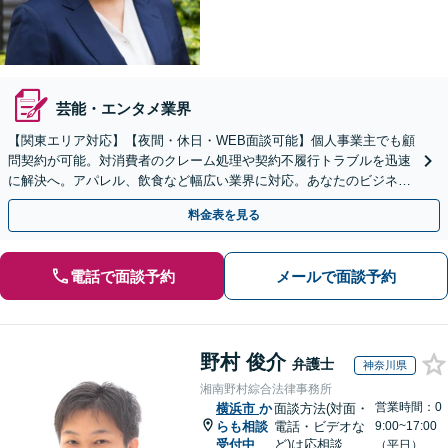
芸能・エンタメ業界
【関東エリア対応】【夜間・休日・WEB面談可能】個人事業主でも顧
問契約が可能。対消費者のクレーム処理や契約不履行トラブルを迅速
に解決へ。アパレル、飲食など幅広い業界に対応。あなたのビジネス
の法的基盤を強固にサポートします。
料金表を見る
電話で面談予約
メールで面談予約
野村 俊介
弁護士
神奈川県
湘南野村綜合法律事務所
営業時間：0
横浜市
か
面談方法(対面・
らも相談
電話・ビデオな
9:00~17:00
受付中
ど)は応相談
（平日）