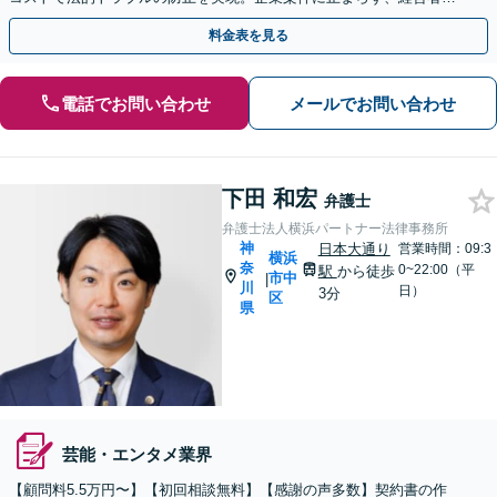
方の家事事件のご相談も可能です【横浜駅徒歩5分】
料金表を見る
電話でお問い合わせ
メールでお問い合わせ
下田 和宏
弁護士
弁護士法人横浜パートナー法律事務所
神
日本大通り
営業時間：09:3
横浜
奈
0~22:00（平
駅
から徒歩
市中
|
川
日）
3分
区
県
芸能・エンタメ業界
【顧問料5.5万円〜】【初回相談無料】【感謝の声多数】契約書の作