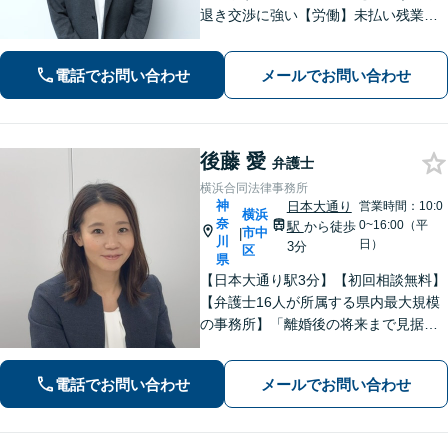
退き交渉に強い【労働】未払い残業代
請求や不当解雇に対応。立ち退き・残
業代・100万円以上の債権回収に注力。
電話でお問い合わせ
メールでお問い合わせ
Web面談も可能ですのでまずはご相談
ください。
後藤 愛
弁護士
横浜合同法律事務所
神
日本大通り
営業時間：10:0
横浜
奈
0~16:00（平
駅
から徒歩
市中
|
川
日）
3分
区
県
【日本大通り駅3分】【初回相談無料】
【弁護士16人が所属する県内最大規模
の事務所】「離婚後の将来まで見据え
た解決策をご提案するので、一緒に最
適な解決策を見つけましょう」「幅広
電話でお問い合わせ
メールでお問い合わせ
い相続問題に対応する豊富な実績」
「相続登記義務化に対応」【WEB面談
対応】