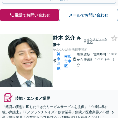
電話でお問い合わせ
メールでお問い合わせ
鈴木 悠介
弁
インタビューを
見る
護士
かんない総合法律事務所
神
馬車道駅
営業時間：10:00
横浜
奈
~17:00（平日）
から徒歩5
市中
|
川
分
区
県
芸能・エンタメ業界
「経営の実態に即した生きたリーガルサービスを提供」「企業法務に
強い弁護士」FC／フランチャイズ／飲食業界／病院／医療業界／不動
産／建設業界「企業間トラブル対応」債権回収はお任せください！問