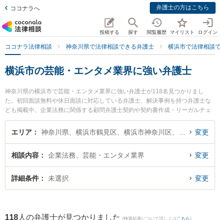
弁護士の方はこちら
ココナラへ
投稿する
探す
閲覧履歴
マイリスト
ログイン
ココナラ法律相談
神奈川県で法律相談できる弁護士
横浜市で法律相談
横浜市の芸能・エンタメ業界に強い弁護士
神奈川県の横浜市で芸能・エンタメ業界に強い弁護士が118名見つかりまし
た。初回面談無料や休日面談に対応している弁護士、解決事例を持つ弁護士な
ども掲載中。企業法務に関係する顧問弁護士契約や契約書作成・リーガルチェ
ック、雇用契約書・就業規則作成等の細かな分野での絞り込み検索もでき便利
です。特に井澤・黒井法律事務所の久保田 美月弁護士やベリーベスト法律事務
エリア
神奈川県、横浜市鶴見区、横浜市神奈川区、横浜市西区、横浜市中区、横浜市南区、横浜市保土ケ谷区、横浜市磯子区、横浜市金沢区、横浜市港北区、横浜市戸塚区、横浜市港南区、横浜市旭区、横浜市緑区、横浜市瀬谷区、横浜市栄区、横浜市泉区、横浜市青葉区、横浜市都筑区
変更
所 横浜オフィスの萩生田 和徳弁護士、かんない総合法律事務所の鈴木 悠介弁
護士のプロフィール情報や弁護士費用、強みなどが注目されています。『横浜
相談内容
企業法務、芸能・エンタメ業界
変更
市で土日や夜間に発生した芸能・エンタメ業界のトラブルを今すぐに弁護士に
相談したい』『芸能・エンタメ業界のトラブル解決の実績豊富な近くの弁護士
を検索したい』『初回相談無料で芸能・エンタメ業界を法律相談できる横浜市
詳細条件
未選択
変更
内の弁護士に相談予約したい』などでお困りの相談者さんにおすすめです。
118
人の弁護士が見つかりました
(検索結果について詳しくは
こちら
)