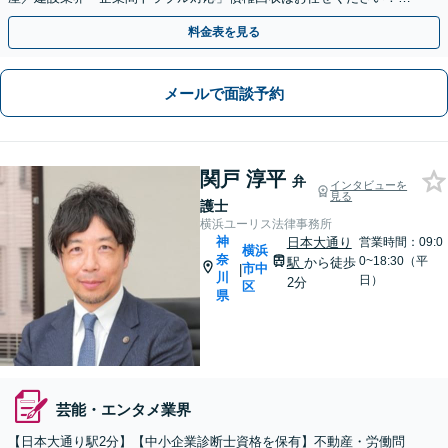
題社員にも対応や就業規則の整備など【初回相談無料】
料金表を見る
メールで面談予約
関戸 淳平
弁
インタビューを
見る
護士
横浜ユーリス法律事務所
神
日本大通り
営業時間：09:0
横浜
奈
0~18:30（平
駅
から徒歩
市中
|
川
日）
2分
区
県
芸能・エンタメ業界
【日本大通り駅2分】【中小企業診断士資格を保有】不動産・労働問