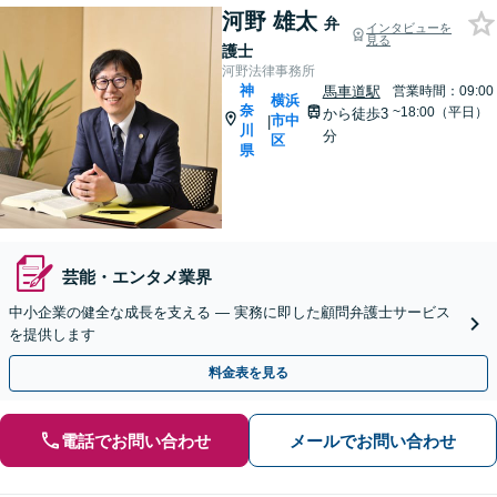
河野 雄太
弁
インタビューを
見る
護士
河野法律事務所
神
馬車道駅
営業時間：09:00
横浜
奈
~18:00（平日）
から徒歩3
市中
|
川
分
区
県
芸能・エンタメ業界
中小企業の健全な成長を支える ― 実務に即した顧問弁護士サービス
を提供します
料金表を見る
電話でお問い合わせ
メールでお問い合わせ