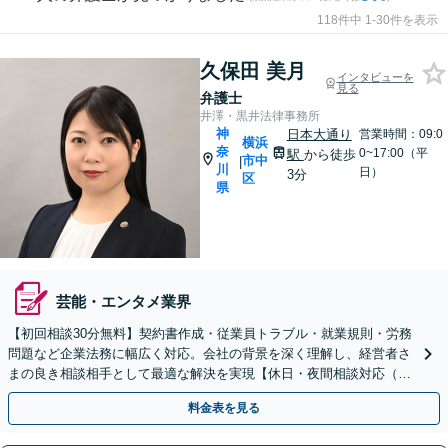
118件中 1-30件を表示
久保田 美月
インタビューを
見る
弁護士
井澤・黒井法律事務所
神
日本大通り
営業時間：09:0
横浜
奈
0~17:00（平
駅
から徒歩
市中
|
川
日）
3分
区
県
芸能・エンタメ業界
【初回相談30分無料】契約書作成・従業員トラブル・就業規則・労務
問題など企業法務に幅広く対応。会社の背景を深く理解し、経営者さ
まの良き相談相手として最適な解決を実現【休日・夜間相談対応（要
予約）】【日本大通り駅3分】
料金表を見る