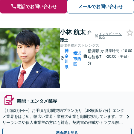
電話でお問い合わせ
メールでお問い合わせ
小林 航太
弁
インタビューを
見る
護士
法律事務所ストレングス
神
横浜駅
か
営業時間：10:00
横浜
奈
~20:00（平日）
ら徒歩7
市西
|
川
分
区
県
芸能・エンタメ業界
【月額3万円〜】お手頃な顧問契約プランあり【JR横浜駅7分】エンタ
メ業界をはじめ、幅広い業界・業種の企業と顧問契約しています。フ
リーランスや個人事業主の方にも対応。契約書の作成やトラブル解決
はお任せください
料金表を見る