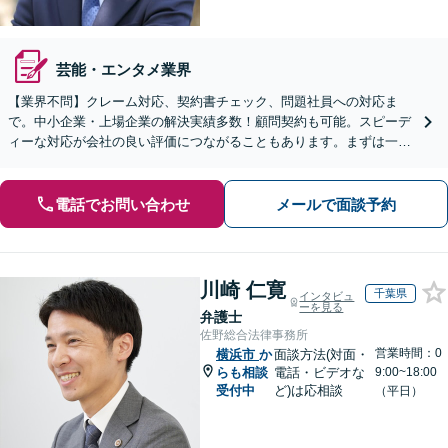
芸能・エンタメ業界
【業界不問】クレーム対応、契約書チェック、問題社員への対応ま
で。中小企業・上場企業の解決実績多数！顧問契約も可能。スピーデ
ィーな対応が会社の良い評価につながることもあります。まずは一度
ご相談を！【完全個室】【夜間／土日祝対応】
電話でお問い合わせ
メールで面談予約
川崎 仁寛
千葉県
インタビュ
ーを見る
弁護士
佐野総合法律事務所
営業時間：0
横浜市
か
面談方法(対面・
らも相談
電話・ビデオな
9:00~18:00
受付中
ど)は応相談
（平日）