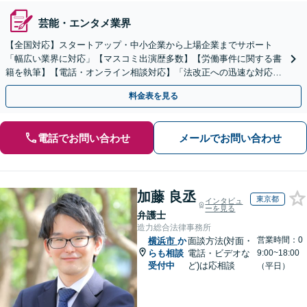
芸能・エンタメ業界
【全国対応】スタートアップ・中小企業から上場企業までサポート
「幅広い業界に対応」【マスコミ出演歴多数】【労働事件に関する書
籍を執筆】【電話・オンライン相談対応】「法改正への迅速な対応」
「労務環境の整備でトラブルを未然に防ぐ」
料金表を見る
電話でお問い合わせ
メールでお問い合わせ
加藤 良丞
東京都
インタビュ
ーを見る
弁護士
造力総合法律事務所
営業時間：0
横浜市
か
面談方法(対面・
らも相談
電話・ビデオな
9:00~18:00
受付中
ど)は応相談
（平日）