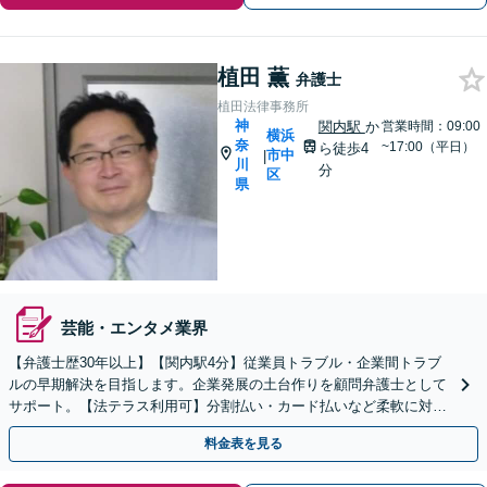
植田 薫
弁護士
植田法律事務所
神
関内駅
か
営業時間：09:00
横浜
奈
~17:00（平日）
ら徒歩4
市中
|
川
分
区
県
芸能・エンタメ業界
【弁護士歴30年以上】【関内駅4分】従業員トラブル・企業間トラブ
ルの早期解決を目指します。企業発展の土台作りを顧問弁護士として
サポート。【法テラス利用可】分割払い・カード払いなど柔軟に対応
【休日・夜間面談可】【電話／メール／ビデオ面談可】
料金表を見る