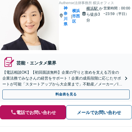
Authense法律事務所 横浜オフィス
神
横浜駅
か
営業時間：00:00
横浜
奈
~23:59（平日）
ら徒歩3
市西
|
川
分
区
県
芸能・エンタメ業界
【電話相談OK】【初回面談無料】企業の守りと攻めを支える万全の
企業法務でみなさんの経営をサポート！企業の成長段階に応じたサポ
ートが可能「スタートアップから大企業まで」不動産／メーカー／IT
ほか幅広く【横浜駅3分】
料金表を見る
電話でお問い合わせ
メールでお問い合わせ