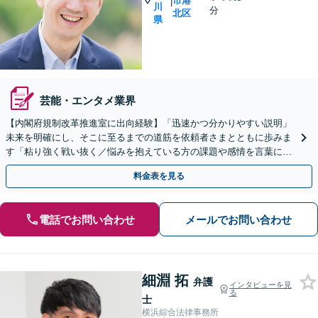
市港
|
川
分
北区
県
芸能・エンタメ業界
【内閣府規制改革推進室に出向経験】「迅速かつ分かりやすい説明」
未来を明確にし、そこに至るまでの道筋を依頼者さまとともに歩みま
す「粘り強く戦い抜く／悩みを抱えている方の課題や感情を言葉にす
るサポート」【電話・メール相談可】【休日・夜間相談可】
料金表を見る
電話でお問い合わせ
メールでお問い合わせ
細淵 拓
弁護
インタビューを見
る
士
横浜綜合法律事務所