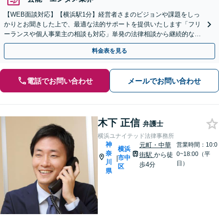
【WEB面談対応】【横浜駅1分】経営者さまのビジョンや課題をしっ
かりとお聞きした上で、最適な法的サポートを提供いたします「フリ
ーランスや個人事業主の相談も対応」単発の法律相談から継続的なサ
ポートまで、ニーズに合わせた柔軟な対応が可能
料金表を見る
電話でお問い合わせ
メールでお問い合わせ
木下 正信
弁護士
横浜ユナイテッド法律事務所
神
元町・中華
営業時間：10:0
横浜
奈
0~18:00（平
街駅
から徒
市中
|
川
日）
歩4分
区
県