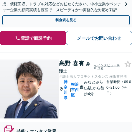
成、債権回収、トラブル対応などお任せください。中小企業やベンチ
ャー企業の顧問実績も豊富で、スピーディかつ実務的な対応が好評。
顧問契約も承っておりますので、お気軽にご相談ください
料金表を見る
電話で面談予約
メールでお問い合わせ
髙野 喜有
弁
インタビューを
見る
護士
弁護士法人プロテクトスタンス 横浜事務所
神
みなとみら
営業時間：09:0
横浜
奈
0~21:00（平
い駅
から徒
市西
|
川
日）
歩4分
区
県
芸能・エンタメ業界