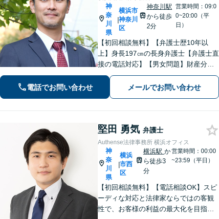
神
神奈川駅
営業時間：09:0
横浜市
奈
0~20:00（平
から徒歩
神奈川
|
川
日）
2分
区
県
【初回相談無料】【弁護士歴10年以
上】身長197㎝の長身弁護士【弁護士直
接の電話対応】【男女問題】財産分与
などの金銭問題はお任せ【借金問題】
最適な債務整理をご提案【刑事事件】
電話でお問い合わせ
メールでお問い合わせ
交渉に強い！即日接見に努めます【夜
間・休日面談】【完全個室】【横浜駅7
分】
堅田 勇気
弁護士
Authense法律事務所 横浜オフィス
神
横浜駅
か
営業時間：00:00
横浜
奈
~23:59（平日）
ら徒歩3
市西
|
川
分
区
県
【初回相談無料】【電話相談OK】スピ
ーディな対応と法律家ならではの客観
性で、お客様の利益の最大化を目指し