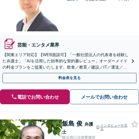
芸能・エンタメ業界
【関東エリア対応】【WEB面談可】「一般社団法人の代表者を経験し
た弁護士」「AIを活用した効率的な契約書レビュー」オーダーメイド
の料金プランをご提案いたします。飲食／教育／建設／IT／運送／不
動産／メーカー／社会福祉法人など幅広い業界に対応
料金表を見る
電話でお問い合わせ
メールでお問い合わせ
飯島 俊
弁護
インタビューを見
る
士
横浜西口法律事務所