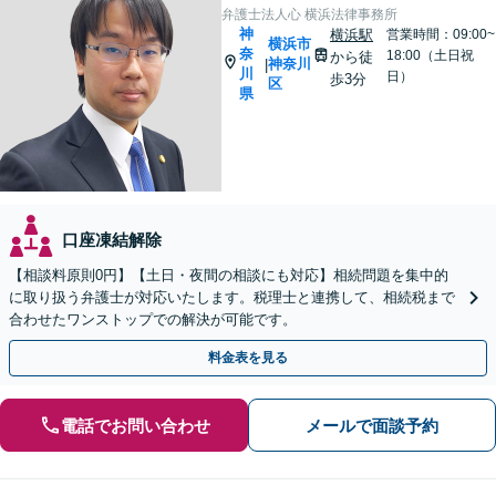
弁護士法人心 横浜法律事務所
神
横浜駅
営業時間：09:00~
横浜市
奈
18:00（土日祝
から徒
神奈川
|
川
日）
歩3分
区
県
口座凍結解除
【相談料原則0円】【土日・夜間の相談にも対応】相続問題を集中的
に取り扱う弁護士が対応いたします。税理士と連携して、相続税まで
合わせたワンストップでの解決が可能です。
料金表を見る
電話でお問い合わせ
メールで面談予約