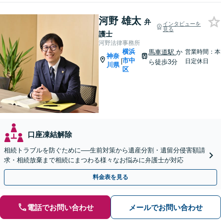
河野 雄太
弁
インタビューを
見る
護士
河野法律事務所
横浜
馬車道駅
か
営業時間：本
神奈
市中
|
日定休日
ら徒歩3分
川県
区
口座凍結解除
相続トラブルを防ぐために──生前対策から遺産分割・遺留分侵害額請
求・相続放棄まで相続にまつわる様々なお悩みに弁護士が対応
料金表を見る
電話でお問い合わせ
メールでお問い合わせ