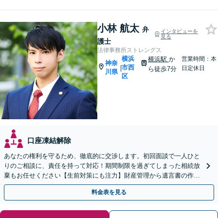
小林 航太
弁
インタビューを
見る
護士
法律事務所ストレングス
横浜
横浜駅
か
営業時間：本
神奈
市西
|
日定休日
ら徒歩7分
川県
区
口座凍結解除
あなたの権利を守るため、徹底的に交渉します。初回面談で一人ひと
りのご相談に、責任を持って対応！期間制限を過ぎてしまった相続放
棄もお任せください【生前対策にも注力】財産管理から遺言書の作
成・執行まで、一括してサポート【個室対応】
料金表を見る