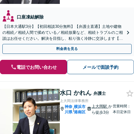
口座凍結解除
【日本大通駅3分】【初回相談30分無料】【弁護士直通】土地や建物
の相続／相続人間で揉めている／相続放棄など、相続トラブルのご相
談はお任せください。解決を目指し、粘り強く冷静に交渉します【当
日・夜間・土日相談可】遺言書作成もお任せください
料金表を見る
電話でお問い合わせ
メールで面談予約
水口 かれん
弁護士
上大岡法律事務所
上大岡駅
か
営業時間：
神奈
横浜市
|
川県
港南区
本日定休日
ら徒歩3分