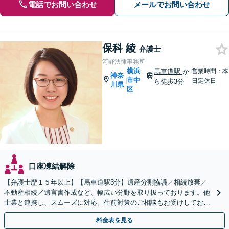
電話でお問い合わせ
メールでお問い合わせ
保科 綾
弁護士
河野法律事務所
横浜
馬車道駅
か
営業時間：本
神奈
市中
|
日定休日
ら徒歩3分
川県
区
口座凍結解除
【弁護士歴１５年以上】【馬車道駅3分】遺産分割協議／相続放棄／
不動産相続／遺言書作成など、幅広い分野を取り扱っております。他
士業と連携し、スムーズに対応。生前対策のご相談もお受けしており
ます。【Web相談可】
料金表を見る