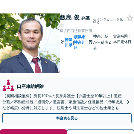
飯島 俊
弁護
インタビューを見
る
士
横浜西口法律事務所
神奈川駅
営業時間：
横浜市
神奈
本日定休日
神奈川
から徒歩2
|
川県
区
分
口座凍結解除
【初回相談無料】身長197㎝の長身弁護士【弁護士歴10年以上】遺産
分割／不動産相続／遺留分／遺言書／家族信託／任意後見／成年後見
など幅広い分野に対応します。税理士や司法書士などの他士業とも連
携【出張相談】【夜間・休日面談】【横浜駅7分】
料金表を見る