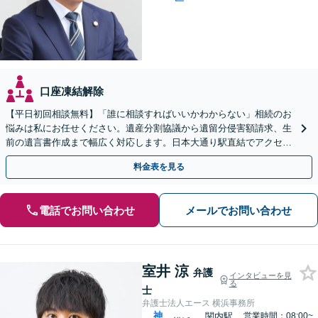
口座凍結解除
【平日初回相談無料】「誰に相談すればいいかわからない」相続のお
悩みは私にお任せください。遺産分割協議から遺留分侵害額請求、生
前の遺言書作成まで幅広く対応します。日本大通り駅直結でアクセス
良好。まずはご相談を。
料金表を見る
電話でお問い合わせ
メールでお問い合わせ
室井 涼
弁護
インタビューを見
る
士
弁護士法人エース 横浜事務所
神
関内駅
営業時間：08:00~