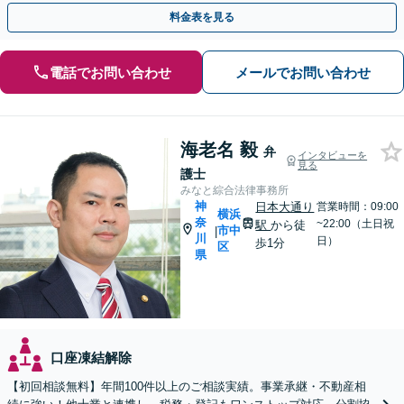
り】【子連れ相談可】【夜間/休日対応可】
料金表を見る
電話でお問い合わせ
メールでお問い合わせ
海老名 毅
弁
インタビューを
見る
護士
みなと綜合法律事務所
神
日本大通り
営業時間：09:00
横浜
奈
~22:00（土日祝
駅
から徒
市中
|
川
日）
歩1分
区
県
口座凍結解除
【初回相談無料】年間100件以上のご相談実績。事業承継・不動産相