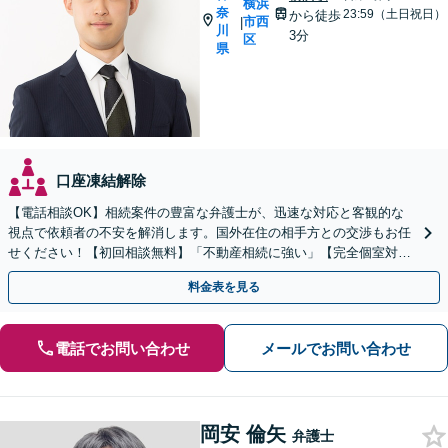
横浜
奈
23:59（土日祝日）
から徒歩
市西
|
川
3分
区
県
口座凍結解除
【電話相談OK】相続案件の豊富な弁護士が、迅速な対応と客観的な
視点で依頼者の不安を解消します。国外在住の相手方との交渉もお任
せください！【初回相談無料】「不動産相続に強い」【完全個室対
応】【バリアフリー対応】
料金表を見る
電話でお問い合わせ
メールでお問い合わせ
岡安 倫矢
弁護士