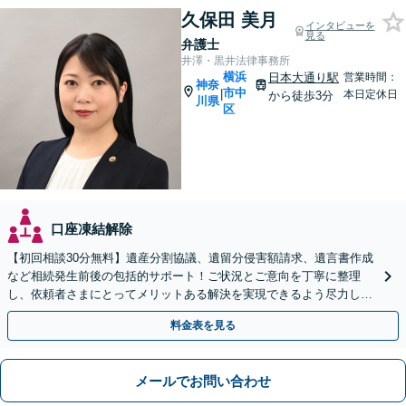
久保田 美月
インタビューを
見る
弁護士
井澤・黒井法律事務所
横浜
日本大通り駅
営業時間：
神奈
市中
|
本日定休日
から徒歩3分
川県
区
口座凍結解除
【初回相談30分無料】遺産分割協議、遺留分侵害額請求、遺言書作成
など相続発生前後の包括的サポート！ご状況とご意向を丁寧に整理
し、依頼者さまにとってメリットある解決を実現できるよう尽力しま
す【休日・夜間相談対応（要予約）】【日本大通り駅3分】
料金表を見る
メールでお問い合わせ