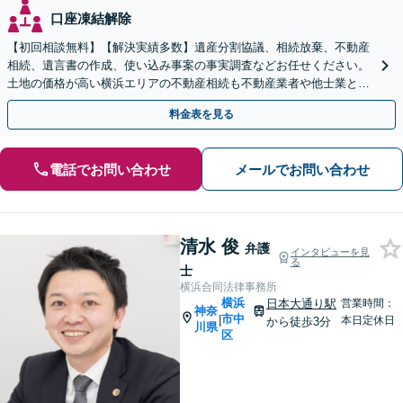
口座凍結解除
【初回相談無料】【解決実績多数】遺産分割協議、相続放棄、不動産
相続、遺言書の作成、使い込み事案の事実調査などお任せください。
土地の価格が高い横浜エリアの不動産相続も不動産業者や他士業と連
携し、適切かつ円滑に対応します【横浜駅徒歩5分】
料金表を見る
電話でお問い合わせ
メールでお問い合わせ
清水 俊
弁護
インタビューを見
る
士
横浜合同法律事務所
横浜
日本大通り駅
営業時間：
神奈
市中
|
本日定休日
から徒歩3分
川県
区