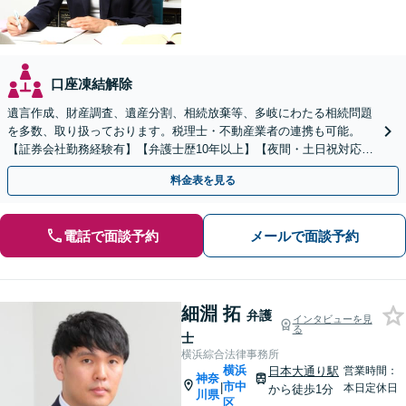
口座凍結解除
遺言作成、財産調査、遺産分割、相続放棄等、多岐にわたる相続問題
を多数、取り扱っております。税理士・不動産業者の連携も可能。
【証券会社勤務経験有】【弁護士歴10年以上】【夜間・土日祝対応】
【上大岡駅直結】
料金表を見る
電話で面談予約
メールで面談予約
細淵 拓
弁護
インタビューを見
る
士
横浜綜合法律事務所
横浜
日本大通り駅
営業時間：
神奈
市中
|
本日定休日
から徒歩1分
川県
区