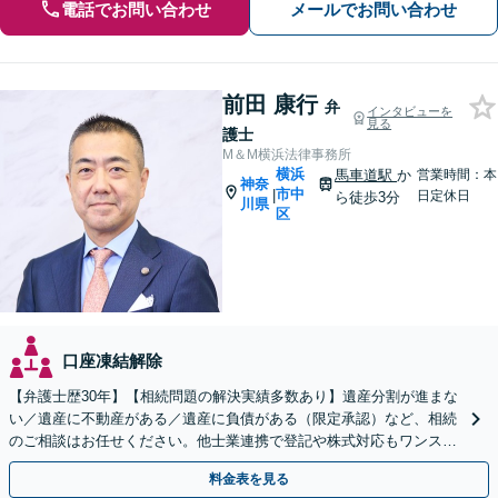
電話でお問い合わせ
メールでお問い合わせ
前田 康行
弁
インタビューを
見る
護士
M＆M横浜法律事務所
横浜
馬車道駅
か
営業時間：本
神奈
市中
|
日定休日
ら徒歩3分
川県
区
口座凍結解除
【弁護士歴30年】【相続問題の解決実績多数あり】遺産分割が進まな
い／遺産に不動産がある／遺産に負債がある（限定承認）など、相続
のご相談はお任せください。他士業連携で登記や株式対応もワンスト
ップ対応します【土日祝対応可】【関内4分】
料金表を見る