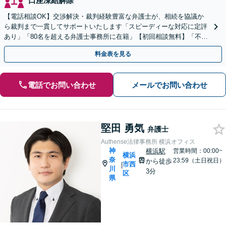
口座凍結解除
【電話相談OK】交渉解決・裁判経験豊富な弁護士が、相続を協議か
ら裁判まで一貫してサポートいたします「スピーディーな対応に定評
あり」「80名を超える弁護士事務所に在籍」【初回相談無料】「不動
産相続に強い」【完全個室対応】【バリアフリー対応】
料金表を見る
電話でお問い合わせ
メールでお問い合わせ
堅田 勇気
弁護士
Authense法律事務所 横浜オフィス
神
横浜駅
営業時間：00:00~
横浜
奈
23:59（土日祝日）
から徒歩
市西
|
川
3分
区
県