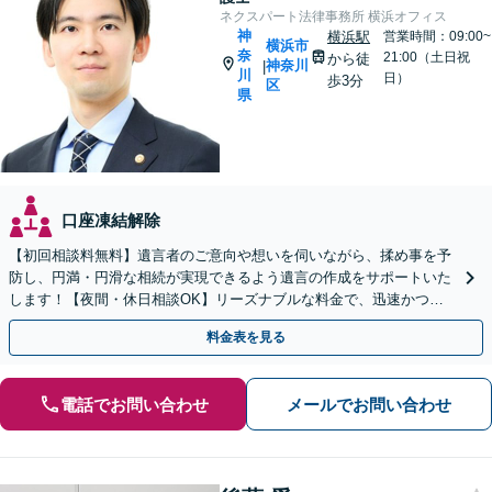
ネクスパート法律事務所 横浜オフィス
神
横浜駅
営業時間：09:00~
横浜市
奈
21:00（土日祝
から徒
神奈川
|
川
日）
歩3分
区
県
口座凍結解除
【初回相談料無料】遺言者のご意向や想いを伺いながら、揉め事を予
防し、円満・円滑な相続が実現できるよう遺言の作成をサポートいた
します！【夜間・休日相談OK】リーズナブルな料金で、迅速かつス
ピーディーにまごころを持って対応させて頂きます。
料金表を見る
電話でお問い合わせ
メールでお問い合わせ