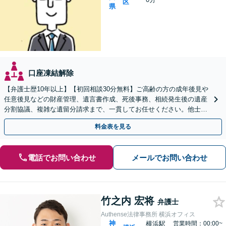
区
県
口座凍結解除
【弁護士歴10年以上】【初回相談30分無料】ご高齢の方の成年後見や
任意後見などの財産管理、遺言書作成、死後事務、相続発生後の遺産
分割協議、複雑な遺留分請求まで、一貫してお任せください。他士業
との連携力を活かした最適解の追求【WEB面談対応】
料金表を見る
電話でお問い合わせ
メールでお問い合わせ
竹之内 宏将
弁護士
Authense法律事務所 横浜オフィス
神
横浜駅
営業時間：00:00~