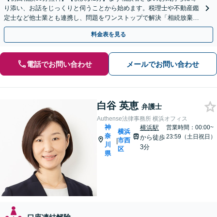
り添い、お話をじっくりと伺うことから始めます。税理士や不動産鑑
定士など他士業とも連携し、問題をワンストップで解決「相続放棄／
遺言書作成／遺留分侵害額請求／使い込み・寄与分など」
料金表を見る
電話でお問い合わせ
メールでお問い合わせ
白谷 英恵
弁護士
Authense法律事務所 横浜オフィス
神
横浜駅
営業時間：00:00~
横浜
奈
23:59（土日祝日）
から徒歩
市西
|
川
3分
区
県