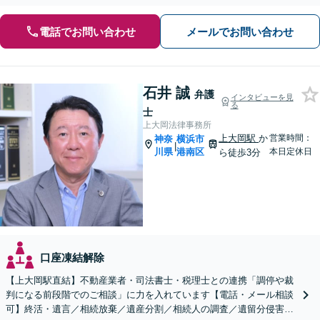
電話でお問い合わせ
メールでお問い合わせ
石井 誠
弁護
インタビューを見
る
士
上大岡法律事務所
上大岡駅
か
営業時間：
神奈
横浜市
|
川県
港南区
本日定休日
ら徒歩3分
口座凍結解除
【上大岡駅直結】不動産業者・司法書士・税理士との連携「調停や裁
判になる前段階でのご相談」に力を入れています【電話・メール相談
可】終活・遺言／相続放棄／遺産分割／相続人の調査／遺留分侵害額