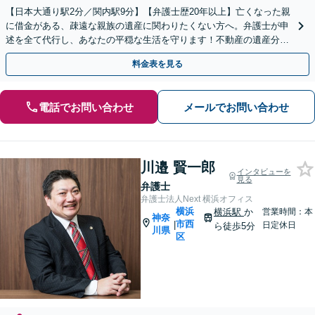
【日本大通り駅2分／関内駅9分】【弁護士歴20年以上】亡くなった親
に借金がある、疎遠な親族の遺産に関わりたくない方へ。弁護士が申
述を全て代行し、あなたの平穏な生活を守ります！不動産の遺産分割
や遺留分問題も実績豊富【夜間や休日相談も対応可能】
料金表を見る
電話でお問い合わせ
メールでお問い合わせ
川邉 賢一郎
インタビューを
見る
弁護士
弁護士法人Next 横浜オフィス
横浜
横浜駅
か
営業時間：本
神奈
市西
|
日定休日
ら徒歩5分
川県
区