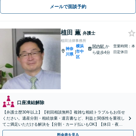
メールで面談予約
植田 薫
弁護士
植田法律事務所
横浜
関内駅
か
営業時間：本
神奈
市中
|
日定休日
ら徒歩4分
川県
区
口座凍結解除
【弁護士歴30年以上】【初回相談無料】複雑な相続トラブルもお任せ
ください。遺産分割・相続放棄・遺言書など、利益と関係性を重視し
てご満足いただける解決を【分割・カード払いもOK】【休日・夜間
面談可】【電話・メール・ビデオ面談可】【関内駅4分】
料金表を見る