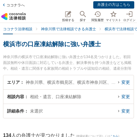
弁護士の方はこちら
ココナラへ
投稿する
探す
閲覧履歴
マイリスト
ログイン
ココナラ法律相談
神奈川県で法律相談できる弁護士
横浜市で法律相談
横浜市の口座凍結解除に強い弁護士
神奈川県の横浜市で口座凍結解除に強い弁護士が134名見つかりました。初回
面談無料や休日面談に対応している弁護士、解決事例を持つ弁護士なども掲載
中。相続・遺言に関係する家族間の相続トラブルや認知症の相続、遺産分割等
の細かな分野での絞り込み検索もでき便利です。特にかんない総合法律事務所
の鈴木 悠介弁護士や植田法律事務所の植田 薫弁護士、ウイング横浜北法律事務
エリア
神奈川県、横浜市鶴見区、横浜市神奈川区、横浜市西区、横浜市中区、横浜市南区、横浜市保土ケ谷区、横浜市磯子区、横浜市金沢区、横浜市港北区、横浜市戸塚区、横浜市港南区、横浜市旭区、横浜市緑区、横浜市瀬谷区、横浜市栄区、横浜市泉区、横浜市青葉区、横浜市都筑区
変更
所の稲田 遼太弁護士のプロフィール情報や弁護士費用、強みなどが注目されて
います。『横浜市で土日や夜間に発生した口座凍結解除のトラブルを今すぐに
相談内容
相続・遺言、口座凍結解除
変更
弁護士に相談したい』『口座凍結解除のトラブル解決の実績豊富な近くの弁護
士を検索したい』『初回相談無料で口座凍結解除を法律相談できる横浜市内の
弁護士に相談予約したい』などでお困りの相談者さんにおすすめです。
詳細条件
未選択
変更
134
人の弁護士が見つかりました
(検索結果について詳しくは
こちら
)