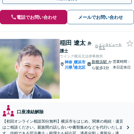
電話でお問い合わせ
メールでお問い合わせ
稲田 遼太
弁
インタビューを
見る
護士
ウイング横浜北法律事務所
新横浜駅
か
営業時間：
神奈
横浜市
|
川県
港北区
本日定休日
ら徒歩1分
口座凍結解除
【初回オンライン相談30分無料】横浜市をはじめ、関東の相続・遺言
はご相談ください。親族間の話し合いや書類集めなどを代行いたしま
す。信頼できる司法書士・税理士も紹介可。遺産分割・遺留分・遺言