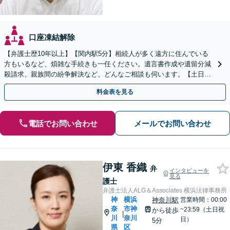
口座凍結解除
【弁護士歴10年以上】【関内駅5分】相続人が多く遠方に住んでいる
方もいるなど、煩雑な手続きも一任ください。遺言書作成や遺留分減
殺請求、親族間の紛争解決など、どんなご相談も伺います。【土日対
応可能】【子連れ相談可】
料金表を見る
電話でお問い合わせ
メールでお問い合わせ
伊東 香織
弁
インタビューを
見る
護士
弁護士法人ALG＆Associates 横浜法律事務所
神
横浜
神奈川駅
営業時間：00:00
奈
市神
~23:59（土日祝
から徒歩
|
川
奈川
日）
5分
県
区