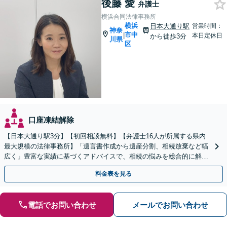
後藤 愛
弁護士
横浜合同法律事務所
横浜
日本大通り駅
営業時間：
神奈
市中
|
本日定休日
から徒歩3分
川県
区
口座凍結解除
【日本大通り駅3分】【初回相談無料】【弁護士16人が所属する県内
最大規模の法律事務所】「遺言書作成から遺産分割、相続放棄など幅
広く」豊富な実績に基づくアドバイスで、相続の悩みを総合的に解決
へ導く「相続登記義務化に対応」【WEB面談対応】
料金表を見る
電話でお問い合わせ
メールでお問い合わせ