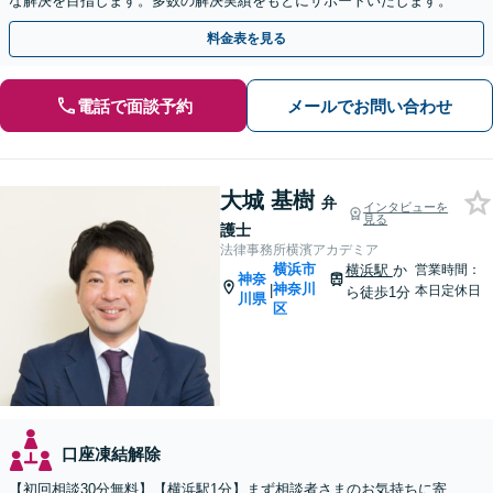
な解決を目指します。多数の解決実績をもとにサポートいたします。
料金表を見る
電話で面談予約
メールでお問い合わせ
大城 基樹
弁
インタビューを
見る
護士
法律事務所横濱アカデミア
横浜市
横浜駅
か
営業時間：
神奈
神奈川
|
本日定休日
ら徒歩1分
川県
区
口座凍結解除
【初回相談30分無料】【横浜駅1分】まず相談者さまのお気持ちに寄