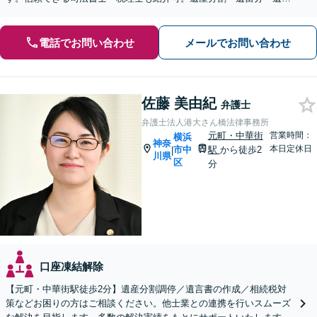
書作成など幅広く対応【当日・夜間面談応相談】
電話でお問い合わせ
メールでお問い合わせ
佐藤 美由紀
弁護士
弁護士法人港大さん橋法律事務所
元町・中華街
営業時間：
横浜
神奈
本日定休日
市中
駅
から徒歩2
|
川県
区
分
口座凍結解除
【元町・中華街駅徒歩2分】遺産分割調停／遺言書の作成／相続税対
策などお困りの方はご相談ください。他士業との連携を行いスムーズ