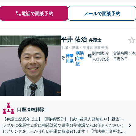
電話で面談予約
メールで面談予約
平井 佑治
弁護士
手塚・伊藤・平井法律事務所
横浜
関内駅
か
営業時間：本
神奈
市中
|
日定休日
ら徒歩5分
川県
区
口座凍結解除
【弁護士歴10年以上】【関内駅5分】【成年後見人経験あり】親族ト
ラブルに発展する前に相続対策や遺産分割協議ならお任せください！
ヒアリングをしっかり行い円滑に解決致します！【司法書士資格あ