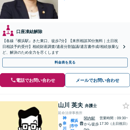
口座凍結解除
【各線『横浜駅』きた東口、徒歩7分】【来所相談30分無料｜土日祝
日相談予約受付】相続財産調査/遺産分割協議/遺言書作成/相続放棄な
ど、解決のため全力を尽くします
料金表を見る
電話でお問い合わせ
メールでお問い合わせ
山川 英夫
弁護士
延命法律事務所
神
関内駅
営業時間：09:30~
横浜
奈
17:30（土日祝日）
から徒歩
市中
|
川
0分