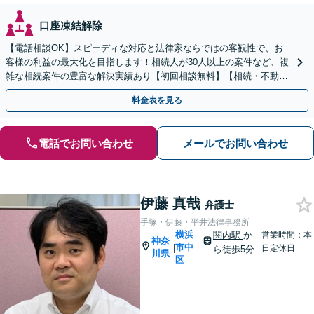
口座凍結解除
【電話相談OK】スピーディな対応と法律家ならではの客観性で、お
客様の利益の最大化を目指します！相続人が30人以上の案件など、複
雑な相続案件の豊富な解決実績あり【初回相談無料】【相続・不動産
法務】【完全個室対応】【バリアフリー対応】
料金表を見る
電話でお問い合わせ
メールでお問い合わせ
伊藤 真哉
弁護士
手塚・伊藤・平井法律事務所
横浜
関内駅
か
営業時間：本
神奈
市中
|
日定休日
ら徒歩5分
川県
区