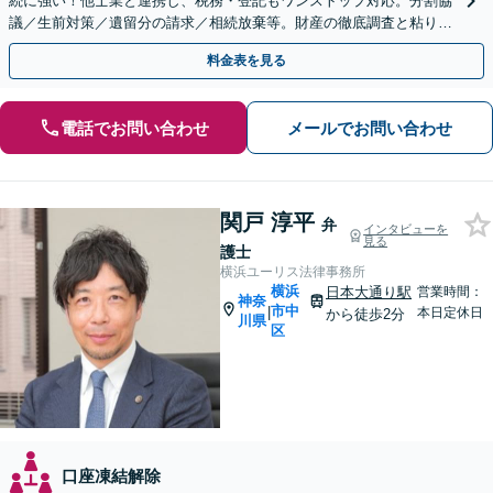
続に強い！他士業と連携し、税務・登記もワンストップ対応。分割協
議／生前対策／遺留分の請求／相続放棄等。財産の徹底調査と粘り強
い交渉により、最善の解決へ【日本大通り駅2分】
料金表を見る
電話でお問い合わせ
メールでお問い合わせ
関戸 淳平
弁
インタビューを
見る
護士
横浜ユーリス法律事務所
横浜
日本大通り駅
営業時間：
神奈
市中
|
本日定休日
から徒歩2分
川県
区
口座凍結解除