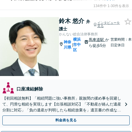
134件中 1-30件を表示
鈴木 悠介
弁
インタビューを
見る
護士
かんない総合法律事務所
横浜
馬車道駅
か
営業時間：本
神奈
市中
|
日定休日
ら徒歩5分
川県
区
口座凍結解除
【初回相談無料】「相続問題に強い事務所」親族間の揉め事を回避し
て、円滑な相続を実現します【出張相談対応】「不動産が絡んだ遺産
分割に対応」「負の遺産が判明したら相続放棄を」遺言書の作成など
生前対策もお任せ【バリアフリー】【休日・夜間相談あり】
料金表を見る