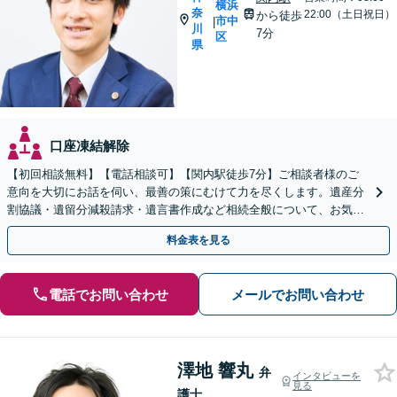
横浜
奈
22:00（土日祝日）
から徒歩
市中
|
川
7分
区
県
口座凍結解除
【初回相談無料】【電話相談可】【関内駅徒歩7分】ご相談者様のご
意向を大切にお話を伺い、最善の策にむけて力を尽くします。遺産分
割協議・遺留分減殺請求・遺言書作成など相続全般について、お気軽
にご相談ください。
料金表を見る
電話でお問い合わせ
メールでお問い合わせ
澤地 響丸
弁
インタビューを
見る
護士