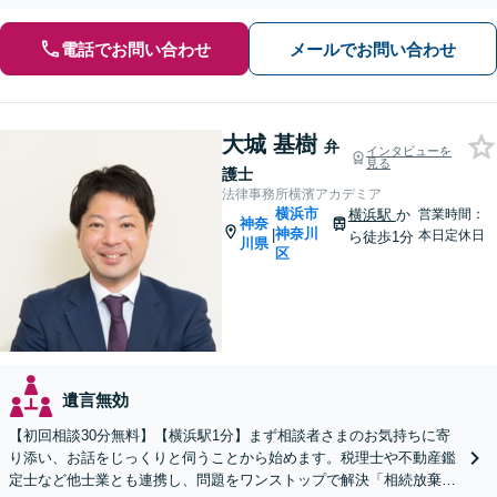
電話でお問い合わせ
メールでお問い合わせ
大城 基樹
弁
インタビューを
見る
護士
法律事務所横濱アカデミア
横浜市
横浜駅
か
営業時間：
神奈
神奈川
|
本日定休日
ら徒歩1分
川県
区
遺言無効
【初回相談30分無料】【横浜駅1分】まず相談者さまのお気持ちに寄
り添い、お話をじっくりと伺うことから始めます。税理士や不動産鑑
定士など他士業とも連携し、問題をワンストップで解決「相続放棄／