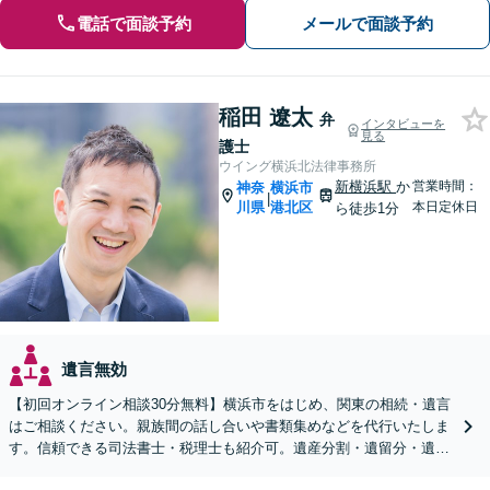
電話で面談予約
メールで面談予約
稲田 遼太
弁
インタビューを
見る
護士
ウイング横浜北法律事務所
新横浜駅
か
営業時間：
神奈
横浜市
|
川県
港北区
本日定休日
ら徒歩1分
遺言無効
【初回オンライン相談30分無料】横浜市をはじめ、関東の相続・遺言
はご相談ください。親族間の話し合いや書類集めなどを代行いたしま
す。信頼できる司法書士・税理士も紹介可。遺産分割・遺留分・遺言
書作成など幅広く対応【当日・夜間面談応相談】