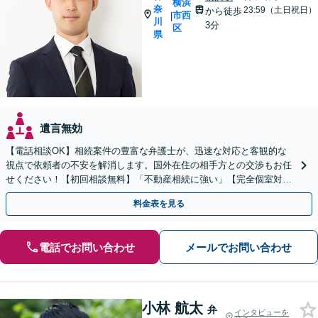
横浜
奈
23:59（土日祝日）
から徒歩
市西
|
川
3分
区
県
遺言無効
【電話相談OK】相続案件の豊富な弁護士が、迅速な対応と客観的な
視点で依頼者の不安を解消します。国外在住の相手方との交渉もお任
せください！【初回相談無料】「不動産相続に強い」【完全個室対
応】【バリアフリー対応】
料金表を見る
電話でお問い合わせ
メールでお問い合わせ
小林 航太
弁
インタビューを