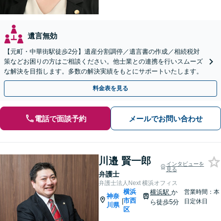
遺言無効
【元町・中華街駅徒歩2分】遺産分割調停／遺言書の作成／相続税対
策などお困りの方はご相談ください。他士業との連携を行いスムーズ
な解決を目指します。多数の解決実績をもとにサポートいたします。
料金表を見る
電話で面談予約
メールでお問い合わせ
川邉 賢一郎
インタビューを
見る
弁護士
弁護士法人Next 横浜オフィス
横浜
横浜駅
か
営業時間：本
神奈
市西
|
日定休日
ら徒歩5分
川県
区