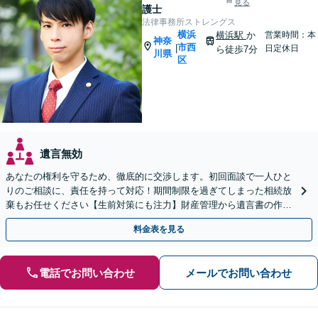
見る
護士
法律事務所ストレングス
横浜
横浜駅
か
営業時間：本
神奈
市西
|
日定休日
ら徒歩7分
川県
区
遺言無効
あなたの権利を守るため、徹底的に交渉します。初回面談で一人ひと
りのご相談に、責任を持って対応！期間制限を過ぎてしまった相続放
棄もお任せください【生前対策にも注力】財産管理から遺言書の作
成・執行まで、一括してサポート【個室対応】
料金表を見る
電話でお問い合わせ
メールでお問い合わせ