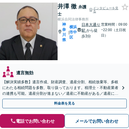
井澤 徹
弁護
インタビューを見
る
士
横浜合同法律事務所
神
日本大通り
営業時間：09:00
横浜
奈
~22:00（土日祝
駅
から徒
市中
|
川
日）
歩3分
区
県
遺言無効
【解決実績多数】遺言作成、財産調査、遺産分割、相続放棄等、多岐
にわたる相続問題を多数、取り扱っております。税理士・不動産業者
の連携も可能。遺産分割が進まない／遺産に不動産がある／遺産に負
債がある（限定承認）等、相続のご相談はお任せください。
料金表を見る
電話でお問い合わせ
メールでお問い合わせ