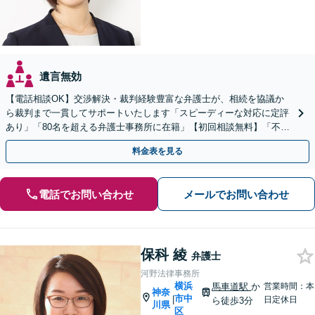
遺言無効
【電話相談OK】交渉解決・裁判経験豊富な弁護士が、相続を協議か
ら裁判まで一貫してサポートいたします「スピーディーな対応に定評
あり」「80名を超える弁護士事務所に在籍」【初回相談無料】「不動
産相続に強い」【完全個室対応】【バリアフリー対応】
料金表を見る
電話でお問い合わせ
メールでお問い合わせ
保科 綾
弁護士
河野法律事務所
横浜
馬車道駅
か
営業時間：本
神奈
市中
|
日定休日
ら徒歩3分
川県
区