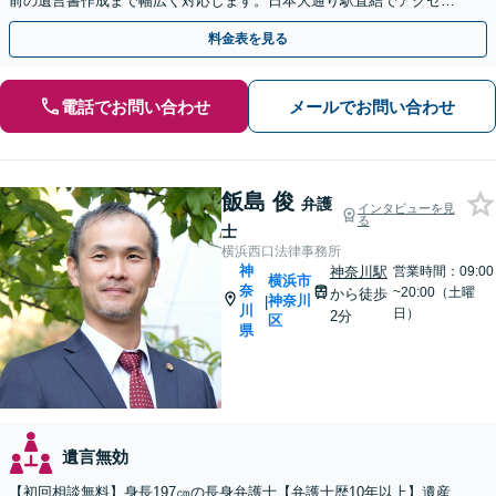
前の遺言書作成まで幅広く対応します。日本大通り駅直結でアクセス
良好。まずはご相談を。
料金表を見る
電話でお問い合わせ
メールでお問い合わせ
飯島 俊
弁護
インタビューを見
る
士
横浜西口法律事務所
神
神奈川駅
営業時間：09:00
横浜市
奈
~20:00（土曜
から徒歩
神奈川
|
川
日）
2分
区
県
遺言無効
【初回相談無料】身長197㎝の長身弁護士【弁護士歴10年以上】遺産