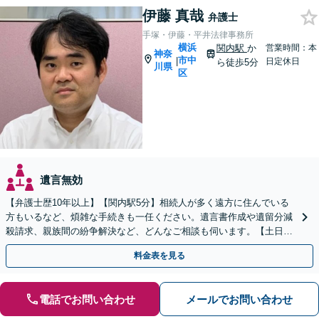
伊藤 真哉
弁護士
手塚・伊藤・平井法律事務所
横浜
関内駅
か
営業時間：本
神奈
市中
|
日定休日
ら徒歩5分
川県
区
遺言無効
【弁護士歴10年以上】【関内駅5分】相続人が多く遠方に住んでいる
方もいるなど、煩雑な手続きも一任ください。遺言書作成や遺留分減
殺請求、親族間の紛争解決など、どんなご相談も伺います。【土日対
応可能】【子連れ相談可】
料金表を見る
電話でお問い合わせ
メールでお問い合わせ