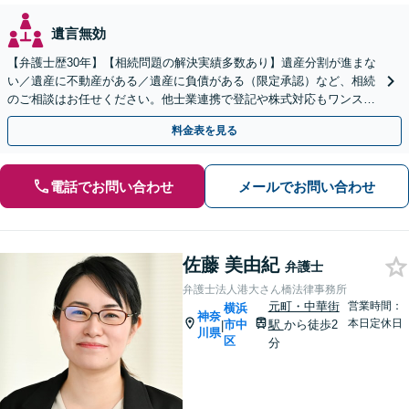
遺言無効
【弁護士歴30年】【相続問題の解決実績多数あり】遺産分割が進まな
い／遺産に不動産がある／遺産に負債がある（限定承認）など、相続
のご相談はお任せください。他士業連携で登記や株式対応もワンスト
ップ対応します【土日祝対応可】【関内4分】
料金表を見る
電話でお問い合わせ
メールでお問い合わせ
佐藤 美由紀
弁護士
弁護士法人港大さん橋法律事務所
元町・中華街
営業時間：
横浜
神奈
本日定休日
市中
駅
から徒歩2
|
川県
区
分