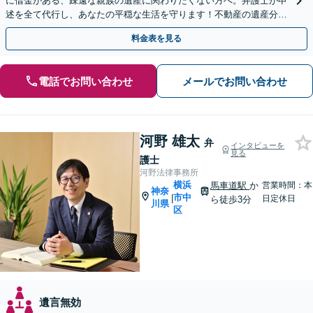
に借金がある、疎遠な親族の遺産に関わりたくない方へ。弁護士が申
述を全て代行し、あなたの平穏な生活を守ります！不動産の遺産分割
や遺留分問題も実績豊富【夜間や休日相談も対応可能】
料金表を見る
電話でお問い合わせ
メールでお問い合わせ
河野 雄太
弁
インタビューを
見る
護士
河野法律事務所
横浜
馬車道駅
か
営業時間：本
神奈
市中
|
日定休日
ら徒歩3分
川県
区
遺言無効