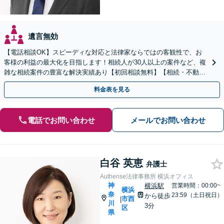
遺言無効
【電話相談OK】スピーディな対応と法律家ならではの客観性で、お
客様の利益の最大化を目指します！相続人が30人以上の案件など、複
雑な相続案件の豊富な解決実績あり【初回相談無料】【相続・不動産
法務】【完全個室対応】【バリアフリー対応】
料金表を見る
電話でお問い合わせ
メールでお問い合わせ
白谷 英恵
弁護士
Authense法律事務所 横浜オフィス
神
横浜駅
営業時間：00:00~
横浜
奈
23:59（土日祝日）
から徒歩
市西
|
川
3分
区
県