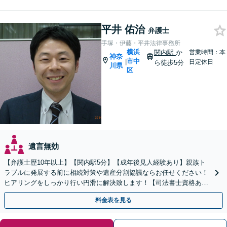
平井 佑治
弁護士
手塚・伊藤・平井法律事務所
横浜
関内駅
か
営業時間：本
神奈
市中
|
日定休日
ら徒歩5分
川県
区
遺言無効
【弁護士歴10年以上】【関内駅5分】【成年後見人経験あり】親族ト
ラブルに発展する前に相続対策や遺産分割協議ならお任せください！
ヒアリングをしっかり行い円滑に解決致します！【司法書士資格あ
り】【子連れ相談可】【夜間/休日対応可】
料金表を見る