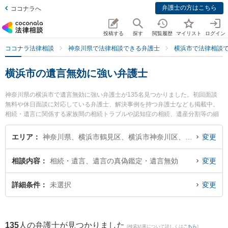
弁護士の方はこちら
ココナラへ
投稿する
探す
閲覧履歴
マイリスト
ログイン
ココナラ法律相談
神奈川県で法律相談できる弁護士
横浜市で法律相談
横浜市の遺言無効に強い弁護士
神奈川県の横浜市で遺言無効に強い弁護士が135名見つかりました。初回面談
無料や休日面談に対応している弁護士、解決事例を持つ弁護士なども掲載中。
相続・遺言に関係する家族間の相続トラブルや認知症の相続、遺産分割等の細
かな分野での絞り込み検索もでき便利です。特に上大岡法律事務所の石井 誠弁
護士やウイング横浜北法律事務所の稲田 遼太弁護士、延命法律事務所の山川 英
エリア
神奈川県、横浜市鶴見区、横浜市神奈川区、横浜市西区、横浜市中区、横浜市南区、横浜市保土ケ谷区、横浜市磯子区、横浜市金沢区、横浜市港北区、横浜市戸塚区、横浜市港南区、横浜市旭区、横浜市緑区、横浜市瀬谷区、横浜市栄区、横浜市泉区、横浜市青葉区、横浜市都筑区
変更
夫弁護士のプロフィール情報や弁護士費用、強みなどが注目されています。
『横浜市で土日や夜間に発生した遺言無効のトラブルを今すぐに弁護士に相談
相談内容
相続・遺言、遺言の真偽鑑定・遺言無効
変更
したい』『遺言無効のトラブル解決の実績豊富な近くの弁護士を検索したい』
『初回相談無料で遺言無効を法律相談できる横浜市内の弁護士に相談予約した
い』などでお困りの相談者さんにおすすめです。
詳細条件
未選択
変更
135
人の弁護士が見つかりました
(検索結果について詳しくは
こちら
)