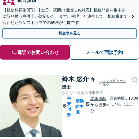
遺言無効
【相談料原則0円】【土日・夜間の相談にも対応】相続問題を集中的
に取り扱う弁護士が対応いたします。税理士と連携して、相続税まで
合わせたワンストップでの解決が可能です。
料金表を見る
電話でお問い合わせ
メールで面談予約
鈴木 悠介
弁
インタビューを
見る
護士
かんない総合法律事務所
神
馬車道駅
営業時間：10:00
横浜
奈
~17:00（土日）
から徒歩5
市中
|
川
分
区
県