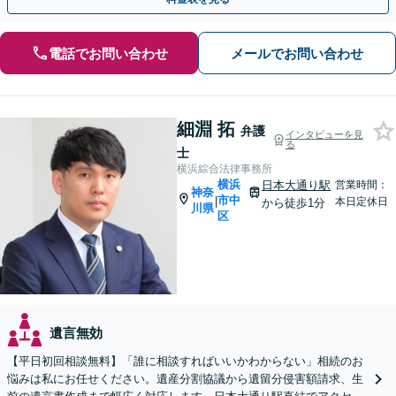
電話でお問い合わせ
メールでお問い合わせ
細淵 拓
弁護
インタビューを見
る
士
横浜綜合法律事務所
横浜
日本大通り駅
営業時間：
神奈
市中
|
本日定休日
から徒歩1分
川県
区
遺言無効
【平日初回相談無料】「誰に相談すればいいかわからない」相続のお
悩みは私にお任せください。遺産分割協議から遺留分侵害額請求、生