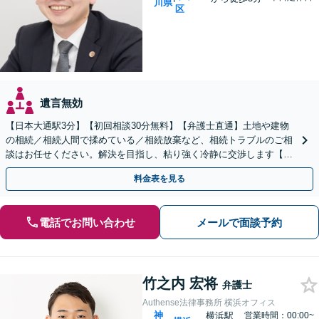
川県
区
遺言無効
【日本大通駅3分】【初回相談30分無料】【弁護士直通】土地や建物
の相続／相続人間で揉めている／相続放棄など、相続トラブルのご相
談はお任せください。解決を目指し、粘り強く冷静に交渉します【当
日・夜間・土日相談可】遺言書作成もお任せください
料金表を見る
電話でお問い合わせ
メールで面談予約
竹之内 宏将
弁護士
Authense法律事務所 横浜オフィス
神
横浜駅
営業時間：00:00~