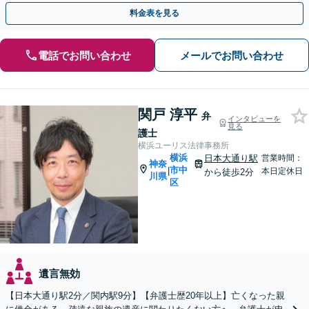
面談可】【電話・メール・ビデオ面談可】【関内駅4分】
料金表を見る
電話でお問い合わせ
メールでお問い合わせ
関戸 淳平
弁
インタビューを
見る
護士
横浜ユーリス法律事務所
横浜
日本大通り駅
営業時間：
神奈
市中
|
本日定休日
から徒歩2分
川県
区
遺言無効
【日本大通り駅2分／関内駅9分】【弁護士歴20年以上】亡くなった親