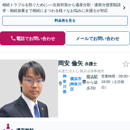
相続トラブルを防ぐために──生前対策から遺産分割・遺留分侵害額請
求・相続放棄まで相続にまつわる様々なお悩みに弁護士が対応
料金表を見る
電話でお問い合わせ
メールでお問い合わせ
岡安 倫矢
弁護士
弁護士法人心 横浜法律事務所
神
横浜駅
営業時間：09:00~
横浜市
奈
18:00（土日祝
から徒
神奈川
|
川
日）
歩3分
区
県