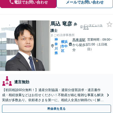
電話でお問い合わせ
メールでお問い合わせ
馬込 竜彦
弁
インタビューを
見る
護士
まごめ法律事務所
神
馬車道駅
営業時間：09:00~
横浜
奈
21:00（土日祝
から徒歩3
市中
|
川
日）
分
区
県
遺言無効
【初回相談60分無料！】遺産分割協議・遺留分侵害請求・遺言書作
成・相続放棄などはお任せください！不動産が絡む複雑な事案も解決
実績が多数あり。依頼者さまを第一に、相続人全員が納得のいく解決
を目指します【馬車道駅3分】
料金表を見る