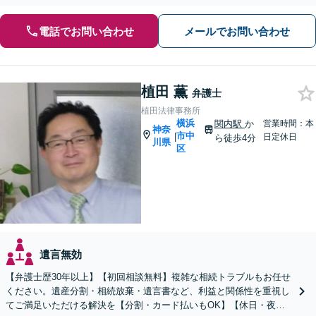
電話でお問い合わせ
メールでお問い合わせ
植田 薫
弁護士
植田法律事務所
横浜
関内駅
か
営業時間：本
神奈
市中
|
日定休日
ら徒歩4分
川県
区
遺言無効
【弁護士歴30年以上】【初回相談無料】複雑な相続トラブルもお任せ
ください。遺産分割・相続放棄・遺言書など、利益と関係性を重視し
てご満足いただける解決を【分割・カード払いもOK】【休日・夜間