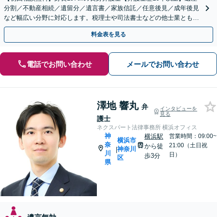
分割／不動産相続／遺留分／遺言書／家族信託／任意後見／成年後見
など幅広い分野に対応します。税理士や司法書士などの他士業とも連
携【出張相談】【夜間・休日面談】【横浜駅7分】
料金表を見る
電話でお問い合わせ
メールでお問い合わせ
澤地 響丸
弁
インタビューを
見る
護士
ネクスパート法律事務所 横浜オフィス
神
横浜駅
営業時間：09:00~
横浜市
奈
21:00（土日祝
から徒
神奈川
|
川
日）
歩3分
区
県