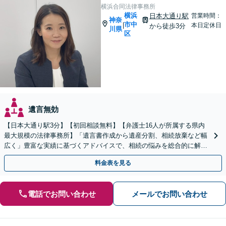
横浜合同法律事務所
横浜
日本大通り駅
営業時間：
神奈
市中
|
本日定休日
から徒歩3分
川県
区
遺言無効
【日本大通り駅3分】【初回相談無料】【弁護士16人が所属する県内
最大規模の法律事務所】「遺言書作成から遺産分割、相続放棄など幅
広く」豊富な実績に基づくアドバイスで、相続の悩みを総合的に解決
へ導く「相続登記義務化に対応」【WEB面談対応】
料金表を見る
電話でお問い合わせ
メールでお問い合わせ