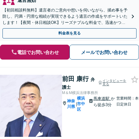
遺言無効
【初回相談料無料】遺言者のご意向や想いを伺いながら、揉め事を予
防し、円満・円滑な相続が実現できるよう遺言の作成をサポートいた
します！【夜間・休日相談OK】リーズナブルな料金で、迅速かつス
ピーディーにまごころを持って対応させて頂きます。
料金表を見る
電話でお問い合わせ
メールでお問い合わせ
前田 康行
弁
インタビューを
見る
護士
M＆M横浜法律事務所
横浜
馬車道駅
か
営業時間：本
神奈
市中
|
日定休日
ら徒歩3分
川県
区