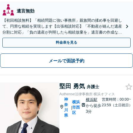
遺言無効
【初回相談無料】「相続問題に強い事務所」親族間の揉め事を回避し
て、円滑な相続を実現します【出張相談対応】「不動産が絡んだ遺産
分割に対応」「負の遺産が判明したら相続放棄を」遺言書の作成など
生前対策もお任せ【バリアフリー】【休日・夜間相談あり】
料金表を見る
メールで面談予約
堅田 勇気
弁護士
Authense法律事務所 横浜オフィス
神
横浜駅
営業時間：00:00~
横浜
奈
23:59（土日祝日）
から徒歩
市西
|
川
3分
区
県