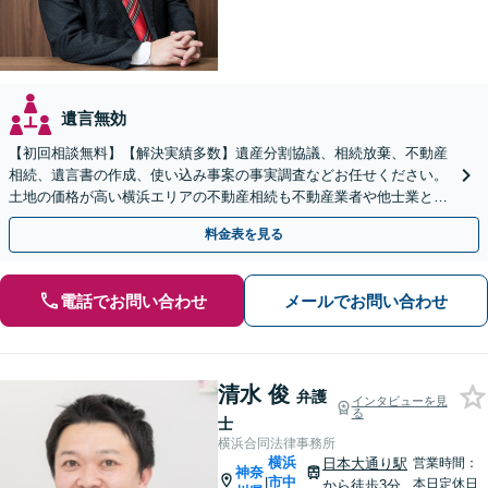
遺言無効
【初回相談無料】【解決実績多数】遺産分割協議、相続放棄、不動産
相続、遺言書の作成、使い込み事案の事実調査などお任せください。
土地の価格が高い横浜エリアの不動産相続も不動産業者や他士業と連
携し、適切かつ円滑に対応します【横浜駅徒歩5分】
料金表を見る
電話でお問い合わせ
メールでお問い合わせ
清水 俊
弁護
インタビューを見
る
士
横浜合同法律事務所
横浜
日本大通り駅
営業時間：
神奈
市中
|
本日定休日
から徒歩3分