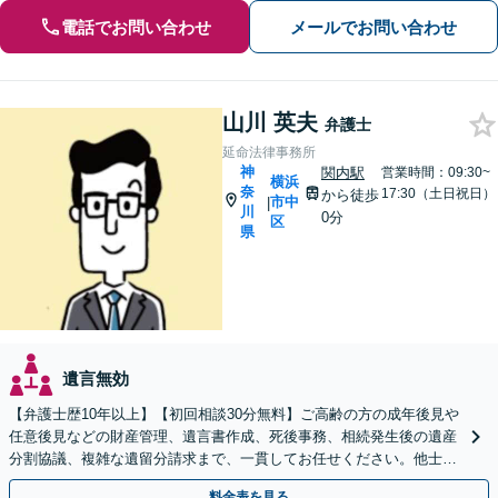
電話でお問い合わせ
メールでお問い合わせ
山川 英夫
弁護士
延命法律事務所
神
関内駅
営業時間：09:30~
横浜
奈
17:30（土日祝日）
から徒歩
市中
|
川
0分
区
県
遺言無効
【弁護士歴10年以上】【初回相談30分無料】ご高齢の方の成年後見や
任意後見などの財産管理、遺言書作成、死後事務、相続発生後の遺産
分割協議、複雑な遺留分請求まで、一貫してお任せください。他士業
との連携力を活かした最適解の追求【WEB面談対応】
料金表を見る