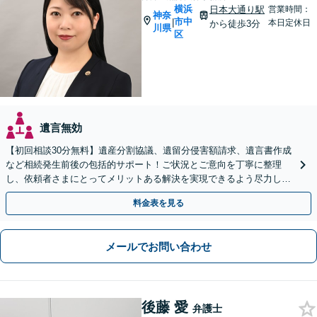
横浜
日本大通り駅
営業時間：
神奈
市中
|
本日定休日
から徒歩3分
川県
区
遺言無効
【初回相談30分無料】遺産分割協議、遺留分侵害額請求、遺言書作成
など相続発生前後の包括的サポート！ご状況とご意向を丁寧に整理
し、依頼者さまにとってメリットある解決を実現できるよう尽力しま
す【休日・夜間相談対応（要予約）】【日本大通り駅3分】
料金表を見る
メールでお問い合わせ
後藤 愛
弁護士