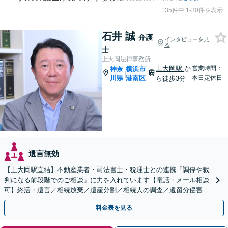
135件中 1-30件を表示
石井 誠
弁護
インタビューを見
る
士
上大岡法律事務所
上大岡駅
か
営業時間：
神奈
横浜市
|
川県
港南区
本日定休日
ら徒歩3分
遺言無効
【上大岡駅直結】不動産業者・司法書士・税理士との連携「調停や裁
判になる前段階でのご相談」に力を入れています【電話・メール相談
可】終活・遺言／相続放棄／遺産分割／相続人の調査／遺留分侵害額
請求など相続問題はお任せください！【完全個室対応】
料金表を見る