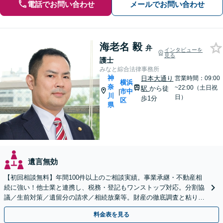
電話でお問い合わせ
メールでお問い合わせ
海老名 毅
弁
インタビューを
見る
護士
みなと綜合法律事務所
神
日本大通り
営業時間：09:00
横浜
奈
~22:00（土日祝
駅
から徒
市中
|
川
日）
歩1分
区
県
遺言無効
【初回相談無料】年間100件以上のご相談実績。事業承継・不動産相
続に強い！他士業と連携し、税務・登記もワンストップ対応。分割協
議／生前対策／遺留分の請求／相続放棄等。財産の徹底調査と粘り強
い交渉により、最善の解決へ【日本大通り駅2分】
料金表を見る