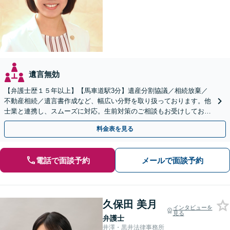
遺言無効
【弁護士歴１５年以上】【馬車道駅3分】遺産分割協議／相続放棄／
不動産相続／遺言書作成など、幅広い分野を取り扱っております。他
士業と連携し、スムーズに対応。生前対策のご相談もお受けしており
ます。【Web相談可】
料金表を見る
電話で面談予約
メールで面談予約
久保田 美月
インタビューを
見る
弁護士
井澤・黒井法律事務所