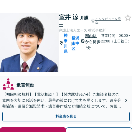
室井 涼
弁護
インタビューを見
る
士
弁護士法人エース 横浜事務所
神
関内駅
営業時間：08:00~
横浜
奈
22:00（土日祝日）
から徒歩
市中
|
川
7分
区
県
遺言無効
【初回相談無料】【電話相談可】【関内駅徒歩7分】ご相談者様のご
意向を大切にお話を伺い、最善の策にむけて力を尽くします。遺産分
割協議・遺留分減殺請求・遺言書作成など相続全般について、お気軽
にご相談ください。
料金表を見る