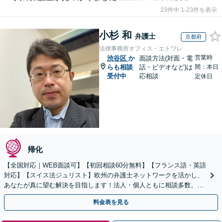
23件中 1-23件を表示
小杉 和
弁護士
京都府
法律事務所オフィス・エトワレ
営業時
渋谷区
か
面談方法(対面・電
らも相談
話・ビデオなど)は
間：本日
受付中
応相談
定休日
帰化
【全国対応｜WEB面談可】【初回相談60分無料】【フランス語・英語
対応】【スイス法ジュリスト】欧州の弁護士ネットワークを活かし、
あなたが真に望む解決を目指します！法人・個人ともに相談多数。細
やかな連絡と粘り強い交渉を徹底【休日・夜間相談可】
料金表を見る