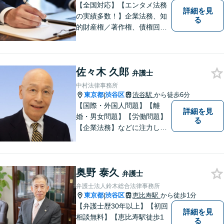
【全国対応】【エンタメ法務
詳細を見
の実績多数！】企業法務、知
る
的財産権／著作権、債権回収
その他の裁判など、お困りの
際はご相談ください。WEB会
議システム導入で円滑にリー
佐々木 久郎
ガルサービスをお届けしま
弁護士
す。
中村法律事務所
東京都
渋谷区
渋谷駅
から徒歩6分
|
【国際・外国人問題】【離
詳細を見
婚・男女問題】【労働問題】
る
【企業法務】などに注力して
います。特に、国際関係を強
みとしています。
奥野 泰久
弁護士
弁護士法人鈴木総合法律事務所
東京都
渋谷区
恵比寿駅
から徒歩1分
|
【弁護士歴30年以上】【初回
詳細を見
相談無料】【恵比寿駅徒歩1
る