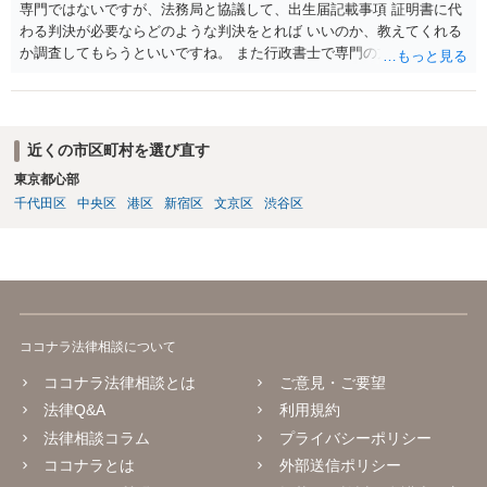
専門ではないですが、法務局と協議して、出生届記載事項 証明書に代
わる判決が必要ならどのような判決をとれば いいのか、教えてくれる
か調査してもらうといいですね。 また行政書士で専門の方がいそうな
ので、探して聞いても いいですね。
近くの市区町村を選び直す
東京都心部
千代田区
中央区
港区
新宿区
文京区
渋谷区
ココナラ法律相談について
ココナラ法律相談とは
ご意見・ご要望
法律Q&A
利用規約
法律相談コラム
プライバシーポリシー
ココナラとは
外部送信ポリシー