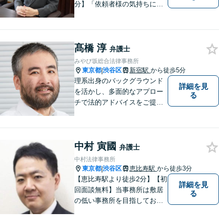
分】「依頼者様の気持ちにな
って、丁寧に」。常に新しい
情報や技術を取り入れつつ、
長年の経験を活かします。企
髙橋 淳
業法務・借金・刑事事件・労
弁護士
働トラブル・離婚問題などお
みやび坂総合法律事務所
悩みのことはぜひご相談下さ
東京都
渋谷区
新宿駅
から徒歩5分
|
い。
理系出身のバックグラウンド
詳細を見
を活かし、多面的なアプロー
る
チで法的アドバイスをご提供
いたします
中村 寅國
弁護士
中村法律事務所
東京都
渋谷区
恵比寿駅
から徒歩3分
|
【恵比寿駅より徒歩2分】【初
詳細を見
回面談無料】当事務所は敷居
る
の低い事務所を目指しており
ます。刑事事件／相続問題／