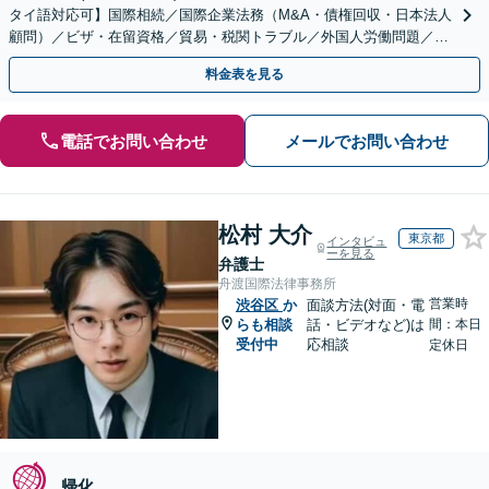
タイ語対応可】国際相続／国際企業法務（M&A・債権回収・日本法人
顧問）／ビザ・在留資格／貿易・税関トラブル／外国人労働問題／外
国人刑事事件など、幅広いご相談に対応可能
料金表を見る
電話でお問い合わせ
メールでお問い合わせ
松村 大介
東京都
インタビュ
ーを見る
弁護士
舟渡国際法律事務所
営業時
渋谷区
か
面談方法(対面・電
らも相談
話・ビデオなど)は
間：本日
受付中
応相談
定休日
帰化