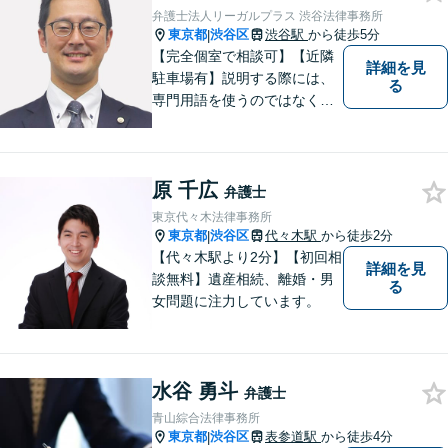
休・早朝夜間対応可能（要予
弁護士法人リーガルプラス 渋谷法律事務所
約）】
東京都
渋谷区
渋谷駅
から徒歩5分
|
【完全個室で相談可】【近隣
詳細を見
駐車場有】説明する際には、
る
専門用語を使うのではなく、
平易な言葉でお伝えするよう
に努めています。丁寧にご意
向を伺いながら最善の解決に
原 千広
向けて、10年以上にわたる弁
弁護士
護士活動から得た知識・経験
東京代々木法律事務所
をフル活用して解決を目指し
東京都
渋谷区
代々木駅
から徒歩2分
|
ます。
【代々木駅より2分】【初回相
詳細を見
談無料】遺産相続、離婚・男
る
女問題に注力しています。
水谷 勇斗
弁護士
青山綜合法律事務所
東京都
渋谷区
表参道駅
から徒歩4分
|