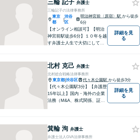
三輪 記子
かりと向き合い、迅速に粘り
弁護士
強くより良い解決を目指しま
三輪記子の法律事務所
す。お困りの場合、まずはご
明治神宮前〈原宿〉駅
から徒歩
東京
渋谷
|
相談ください。
都
区
6分
【オンライン相談可】【明治
詳細を見
神宮前駅徒歩6分】１０年を越
る
す弁護士人生で大切にしてき
たのは「依頼者と一緒に悩み
問題解決に向き合い、学び続
ける」という姿勢です。ぜひ
北村 克己
弁護士
一度、相談にお越しくださ
北村総合戦略法律事務所
い。【夜間休日相談可】
東京都
渋谷区
代々木公園駅
から徒歩3分
|
【代々木公園駅3分】【弁護歴
詳細を見
15年以上】国内・海外の企業
る
法務（M&A、株式関係、証券
関係、予防法務等）を中心に
幅広い事案に対応可能です。
公益活動にも注力していま
箕輪 洵
す。クライアントの皆様と力
弁護士
を合わせて最善の戦略を構築
弁護士法人GVA法律事務所