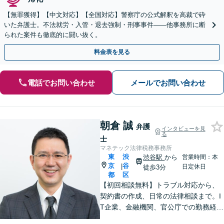
【無罪獲得】【中文対応】【全国対応】警察庁の公式解釈を高裁で砕
いた弁護士。不法就労・入管・退去強制・刑事事件——他事務所に断
られた案件も徹底的に闘い抜く。
料金表を見る
電話でお問い合わせ
メールでお問い合わせ
朝倉 誠
弁護
インタビューを見
る
士
マネテック法律税務事務所
東
渋
渋谷駅
から
営業時間：本
京
谷
|
日定休日
徒歩3分
都
区
【初回相談無料】トラブル対応から、
契約書の作成、日常の法律相談まで。I
T企業、金融機関、官公庁での勤務経験
を有する弁護士が、あなたの法律問題