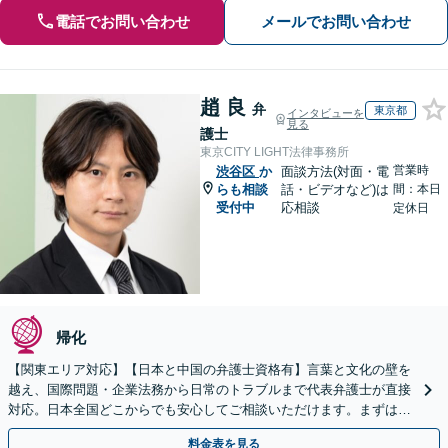
電話でお問い合わせ
メールでお問い合わせ
趙 良
弁
東京都
インタビューを
見る
護士
東京CITY LIGHT法律事務所
営業時
渋谷区
か
面談方法(対面・電
らも相談
話・ビデオなど)は
間：本日
受付中
応相談
定休日
帰化
【関東エリア対応】【日本と中国の弁護士資格有】言葉と文化の壁を
越え、国際問題・企業法務から日常のトラブルまで代表弁護士が直接
対応。日本全国どこからでも安心してご相談いただけます。まずは一
歩を踏み出してみませんか。【初回相談無料】
料金表を見る