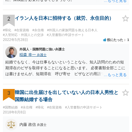
2
イラン人を日本に招待する（就労、永住目的）
#帰化
#在留資格
#永住権
#外国人の家族問題を抱える日本人
#入管対応・外国人との交渉
#入管書類の申請サポート
2022年5月28日
役にたった
1
外国人・国際問題に強い弁護士
稲森 幸一
弁護士
結婚でもなく、今は仕事もないということなら、知人訪問のための短
期滞在のビザを取得することになると思います。 必要書類全部ここに
は書けませんが、短期滞在 呼び寄せ ビザなどの用語で検索すると
あなたが日本で用意する物と本人が自分で用意するものが出てきま
す。 それらを揃えて、イランにある日本大使館ににビザを申請するこ
とになります。 期間は通常９０日、３０日、あるいは１５日ですが、
3
韓国に出生届けを出していない人の日本人男性と
今はコロナもあり刻々と状況が変わっているので、事前に外務省や大
国際結婚する場合
使館に問い合わせたほうがいいかもしれません。ネットでの情報収集
#国際結婚
#永住権
#帰化
#在留資格
#入管書類の申請サポート
もしたほうがいいと思います
2018年8月8日
内藤 政信
弁護士