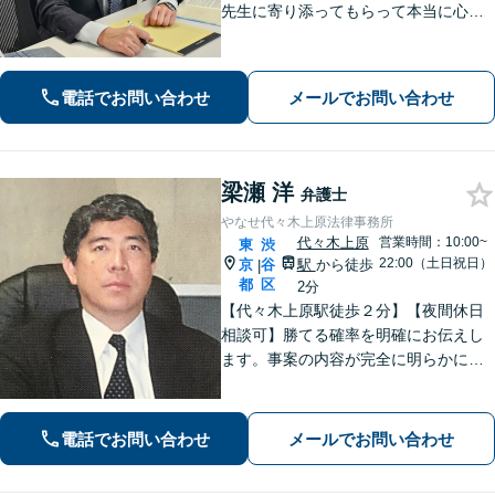
先生に寄り添ってもらって本当に心強
かった」といったお声も頂いていま
す。より良い未来を歩めるようお悩み
に真剣に向き合います【休日・夜間相
電話でお問い合わせ
メールでお問い合わせ
談可／完全個室】【企業法務も対応】
梁瀬 洋
弁護士
やなせ代々木上原法律事務所
代々木上原
営業時間：10:00~
東
渋
22:00（土日祝日）
京
谷
駅
から徒歩
|
都
区
2分
【代々木上原駅徒歩２分】【夜間休日
相談可】勝てる確率を明確にお伝えし
ます。事案の内容が完全に明らかにな
るまで、依頼者様のお話をじっくり伺
い、着実に実行します。都合の良いこ
とは一切言いません。安心しておまか
電話でお問い合わせ
メールでお問い合わせ
せください。