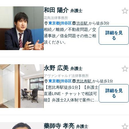
和田 陽介
弁護士
花鳥法律事務所
東京都
渋谷区
渋谷駅
から徒歩3分
|
相続／離婚／不動産問題／交
詳細を見
通事故／借金問題その他ご相
る
談ください。
永野 広美
弁護士
アヴァンギャルド法律事務所
東京都
渋谷区
恵比寿駅
から徒歩1分
|
【恵比寿駅徒歩1分】【弁護士
詳細を見
直通LINE・チャットで相談可
る
能】弁護士2人体制で案件に取
り組み、多角的な視点から迅
速に解決に導きます。依頼者
様のお話をしっかりと伺い、
藥師寺 孝亮
最適な解決策を提案【年中無
弁護士