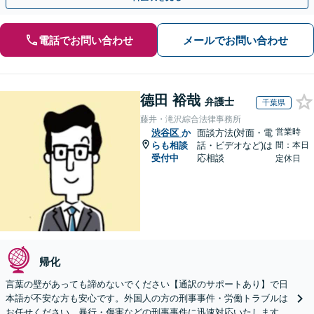
電話でお問い合わせ
メールでお問い合わせ
德田 裕哉
弁護士
千葉県
藤井・滝沢綜合法律事務所
営業時
渋谷区
か
面談方法(対面・電
らも相談
話・ビデオなど)は
間：本日
受付中
応相談
定休日
帰化
言葉の壁があっても諦めないでください【通訳のサポートあり】で日
本語が不安な方も安心です。外国人の方の刑事事件・労働トラブルは
お任せください。暴行・傷害などの刑事事件に迅速対応いたします。