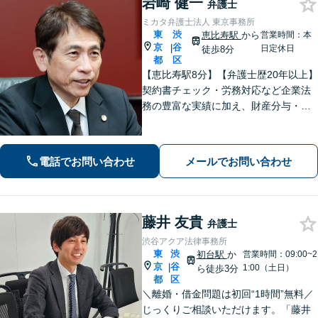
岩崎 健一
弁護士
ミカタ弁護士法人 東京事務所
東
渋
恵比寿駅
から
営業時間：本
京
谷
|
日定休日
徒歩8分
都
区
【恵比寿駅8分】【弁護士歴20年以上】
契約書チェック・労務対応など企業法
務の豊富な実績に加え、財産分与・親
権など離婚問題のご相談も100件以上の
実績あり。法人・個人問わず、誠実に
寄り添い最適な解決を目指します。
電話でお問い合わせ
メールでお問い合わせ
【初回相談可能】【WEB面談可能】
藤井 友貴
弁護士
渋谷アクア法律事務所
東
渋
初台駅
か
営業時間：09:00~2
京
谷
|
1:00（土日）
ら徒歩3分
都
区
＼離婚・借金問題は初回“1時間”無料／
じっくりご相談いただけます。「藤井