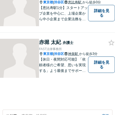
いたしたいと存じます。
東京都
渋谷区
恵比寿駅
から徒歩0分
|
【恵比寿駅1分】スタートアッ
詳細を見
プ企業を中心に、上場企業か
る
ら中小企業まで企業法務を幅
広く対応しております。多種
多様な事態・業態のクライア
ントのサポートをしてきた経
赤堀 太紀
験を生かして、幅広い分野の
弁護士
法務課題の解決に対応いたし
FAST法律事務所
ます。
東京都
渋谷区
神泉駅
から徒歩3分
|
【休日・夜間対応可能】「依
詳細を見
頼者様のご希望、思いを実現
る
する」よう最後までサポート
いたします。どうぞお気軽に
ご相談ください。