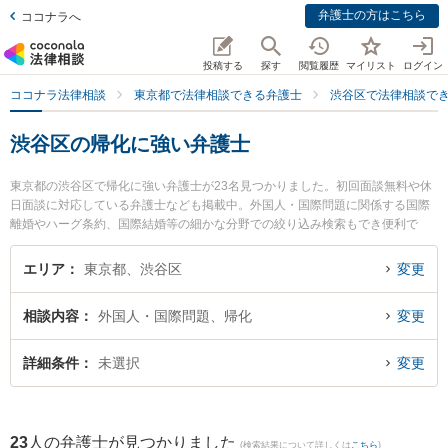
弁護士の方はこちら
ココナラへ
投稿する
探す
閲覧履歴
マイリスト
ログイン
ココナラ法律相談
東京都で法律相談できる弁護士
渋谷区で法律相談で
渋谷区の帰化に強い弁護士
東京都の渋谷区で帰化に強い弁護士が23名見つかりました。初回面談無料や休
日面談に対応している弁護士なども掲載中。外国人・国際問題に関係する国際
離婚やハーグ条約、国際結婚等の細かな分野での絞り込み検索もでき便利で
す。特にマネテック法律税務事務所の朝倉 誠弁護士やエイトフォース法律事務
所の荒木 謙人弁護士、弁護士法人新都法律事務所 東京事務所の都 裕記弁護士
エリア
東京都、渋谷区
変更
のプロフィール情報や弁護士費用、強みなどが注目されています。『渋谷区で
土日や夜間に発生した帰化のトラブルを今すぐに弁護士に相談したい』『帰化
相談内容
外国人・国際問題、帰化
変更
のトラブル解決の実績豊富な近くの弁護士を検索したい』『初回相談無料で帰
化を法律相談できる渋谷区内の弁護士に相談予約したい』などでお困りの相談
者さんにおすすめです。
詳細条件
未選択
変更
23
人の弁護士が見つかりました
(検索結果について詳しくは
こちら
)