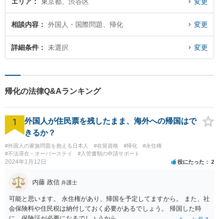
エリア
東京都、渋谷区
変更
相談内容
外国人・国際問題、帰化
変更
詳細条件
未選択
変更
帰化の法律Q&Aランキング
1
外国人が住民票を残したまま、海外への帰国はで
きるか？
#外国人の家族問題を抱える日本人
#在留資格
#帰化
#永住権
#不法滞在・オーバーステイ
#入管書類の申請サポート
2024年1月12日
役にたった
2
内藤 政信
弁護士
可能と思います。 永住権があり、帰国を予定してますから。 また、社
会保険料や住民税は納付しておく必要があるでしょう。 帰国した時
に、保険証が必要になるでしょうから。