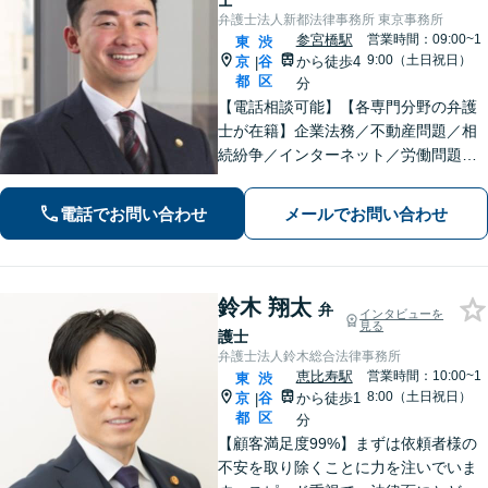
士
弁護士法人新都法律事務所 東京事務所
参宮橋駅
営業時間：09:00~1
東
渋
9:00（土日祝日）
京
谷
から徒歩4
|
都
区
分
【電話相談可能】【各専門分野の弁護
士が在籍】企業法務／不動産問題／相
続紛争／インターネット／労働問題／
医療問題／刑事事件／男女問題など、
幅広い分野に対応【英語・韓国語対
電話でお問い合わせ
メールでお問い合わせ
応】大手事務所所属経験あり【夜間・
休日面談可】【完全個室】【参宮橋駅
徒歩4分】
鈴木 翔太
弁
インタビューを
見る
護士
弁護士法人鈴木総合法律事務所
恵比寿駅
営業時間：10:00~1
東
渋
8:00（土日祝日）
京
谷
から徒歩1
|
都
区
分
【顧客満足度99%】まずは依頼者様の
不安を取り除くことに力を注いでいま