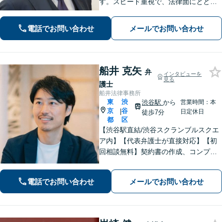
す。スピード重視で、法律面にとどま
らない真の解決を目指します。借金・
刑事事件・離婚問題、不動産トラブ
電話でお問い合わせ
メールでお問い合わせ
ル、相続などお悩みのことはぜひご相
談ください。
船井 克矢
弁
インタビューを
見る
護士
船井法律事務所
東
渋
渋谷駅
から
営業時間：本
京
谷
|
日定休日
徒歩7分
都
区
【渋谷駅直結/渋谷スクランブルスクエ
ア内】【代表弁護士が直接対応】【初
回相談無料】契約書の作成、コンプラ
イアンス整備などの経営サポートか
ら、離婚や相続、労働トラブルなど幅
電話でお問い合わせ
メールでお問い合わせ
広く対応可能｡早期解決に向けて尽力し
ます【渋谷区周辺企業様からのご相談
歓迎】