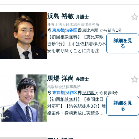
離婚問題／不動産問題／労働
問題など、幅広く対応可能。
浜島 裕敏
【当日／夜間／休日対応可
弁護士
能】一人で悩まず一緒に問題
弁護士法人鈴木総合法律事務所
を解決しましょう。お気軽に
東京都
渋谷区
恵比寿駅
から徒歩1分
|
ご相談下さい。
【初回相談無料】【恵比寿駅
詳細を見
徒歩1分】まずは依頼者様の不
る
安を取り除くことに力を注い
でいます。スピード重視で、
法律面にとどまらない真の解
決を目指します。借金・刑事
馬場 洋尚
事件・労働トラブル・離婚問
弁護士
題などお悩みのことはぜひご
馬場綜合法律事務所
相談ください。
東京都
渋谷区
渋谷駅
から徒歩3分
|
【初回相談無料】【夜間休日
詳細を見
対応可】【渋谷駅徒歩3分】離
る
婚案件・身柄釈放に実績多数
あり。離婚・不貞の慰謝料・
相続問題や刑事事件に注力し
ています。一人ひとりとしっ