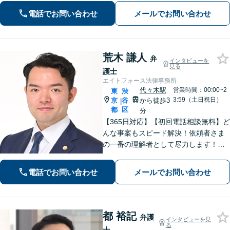
を解決に導きます。【電話・メール・
電話でお問い合わせ
メールでお問い合わせ
WEB面談可】【渋谷駅6分】
荒木 謙人
弁
インタビューを
見る
護士
エイトフォース法律事務所
代々木駅
営業時間：00:00~2
東
渋
3:59（土日祝日）
京
谷
から徒歩3
|
都
区
分
【365日対応】【初回電話相談無料】ど
んな事案もスピード解決！依頼者さま
の一番の理解者として尽力します！注
力分野は、刑事事件／詐欺・消費者問
題／インターネット／男女問題／相続
電話でお問い合わせ
メールでお問い合わせ
／債権回収／不動産／企業法務など
【完全個室】【代々木駅3分】
都 裕記
弁護
インタビューを見
る