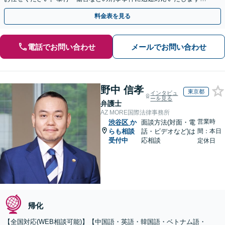
【事前予約で休日・夜間面談可】
料金表を見る
電話でお問い合わせ
メールでお問い合わせ
野中 信孝
東京都
インタビュ
ーを見る
弁護士
AZ MORE国際法律事務所
営業時
渋谷区
か
面談方法(対面・電
らも相談
話・ビデオなど)は
間：本日
受付中
応相談
定休日
帰化
【全国対応(WEB相談可能)】【中国語・英語・韓国語・ベトナム語・