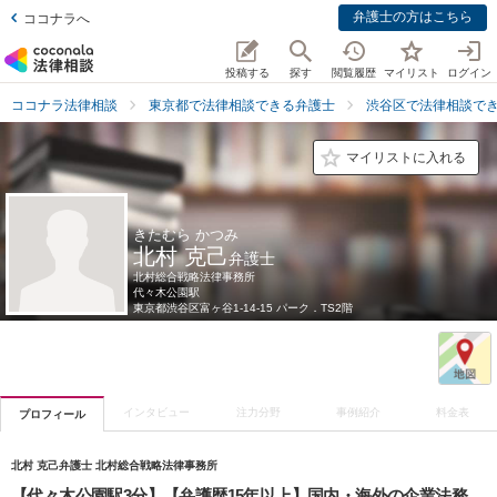
弁護士の方はこちら
ココナラへ
投稿する
探す
閲覧履歴
マイリスト
ログイン
ココナラ法律相談
東京都で法律相談できる弁護士
渋谷区で法律相談で
マイリストに入れる
きたむら かつみ
北村 克己
弁護士
北村総合戦略法律事務所
代々木公園駅
東京都
渋谷区富ヶ谷1-14-15 パーク．TS2階
インタビュー
注力分野
事例紹介
料金表
プロフィール
北村 克己弁護士 北村総合戦略法律事務所
【代々木公園駅3分】【弁護歴15年以上】国内・海外の企業法務