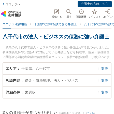
弁護士の方はこちら
ココナラへ
投稿する
探す
閲覧履歴
マイリスト
ログイン
ココナラ法律相談
千葉県で法律相談できる弁護士
八千代市で法律相談
八千代市の法人・ビジネスの債務に強い弁護士
千葉県の八千代市で法人・ビジネスの債務に強い弁護士が2名見つかりました。
初回面談無料や分割払いに対応している弁護士なども掲載中。借金・債務整理
に関係する消費者金融の債務整理やクレジット会社の債務整理、リボ払いの債
務整理等の細かな分野での絞り込み検索もでき便利です。特に八千代法律事務
所の中 聡佳弁護士や八千代法律事務所の村田 祐希奈弁護士のプロフィール情報
エリア
千葉県、八千代市
変更
や弁護士費用、強みなどが注目されています。『八千代市で土日や夜間に発生
した法人・ビジネスの債務のトラブルを今すぐに弁護士に相談したい』『法
相談内容
借金・債務整理、法人・ビジネス
変更
人・ビジネスの債務のトラブル解決の実績豊富な近くの弁護士を検索したい』
『初回相談無料で法人・ビジネスの債務を法律相談できる八千代市内の弁護士
に相談予約したい』などでお困りの相談者さんにおすすめです。
詳細条件
未選択
変更
2
人の弁護士が見つかりました
(検索結果について詳しくは
こちら
)