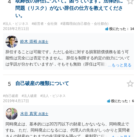
4
取締役の辞任について。困っています。法律的に
問題（リスク）がない辞任の仕方を教えてくださ
い。
#法人・ビジネス
#経営者・会社側
#退職理由(自己都合・会社都合)
2018年2月11日
役にたった
14
鈴木 崇裕
弁護士
辞任することは可能です。ただし会社に対する損害賠償債務を追う可
能性は完全には否定できません。 辞任を制限する約定の効力について
は学説が分かれていますが，そもそも無効（辞任は可能）と考える説
と，辞任の効力自体は認め，会社に対する債務不履行責任を負わされ
る可能性があると考える説が有力です。 ただし，いずれの説をとった
場合でも，会社にとって「不利な時期」に辞任したときは，「やむを
5
自己破産の種類について
得ない事由」がない限り，会社の損害を賠償しなければならなくなり
ます。 健康上の理由は「やむを得ない事由」の典型ですが，程度によ
#自己破産
#法人破産
#法人・ビジネス
って異なります。 子会社の代表取締役が辞任を認めてくれるのであれ
2019年4月17日
役にたった
6
ば，少なくとも法律上は，親会社（子会社にとっての株主）の承諾は
必要ありません。 なお，子会社の代表取締役には，取締役辞任の登記
水谷 真実
弁護士
をしてもらわなければなりません。 親会社が株主代表訴訟を提起する
同時廃止は、基本的には20万円以下の財産しかないなら、同時廃止で
ことは理論上可能ですが，あなたに対して追及できる責任は，あなた
すね。 ただ、同時廃止になるには、代理人の先生がしっかりと質問者
自身が会社に対して追う責任（例えば任務懈怠責任）の範囲に留まり
さんの財産やこれまでの生活状況を調べて、裁判官に伝える必要があ