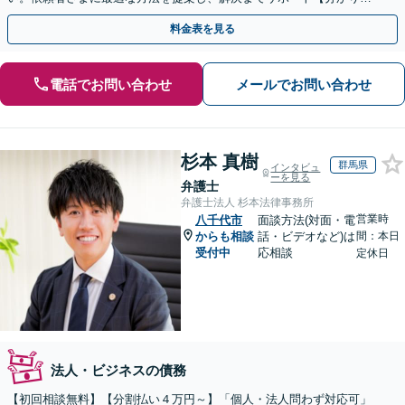
すい費用体系】破産管財人の経験豊富な弁護士所属
料金表を見る
電話でお問い合わせ
メールでお問い合わせ
杉本 真樹
群馬県
インタビュ
ーを見る
弁護士
弁護士法人 杉本法律事務所
営業時
八千代市
面談方法(対面・電
からも相談
話・ビデオなど)は
間：本日
受付中
応相談
定休日
法人・ビジネスの債務
【初回相談無料】【分割払い４万円～】「個人・法人問わず対応可」