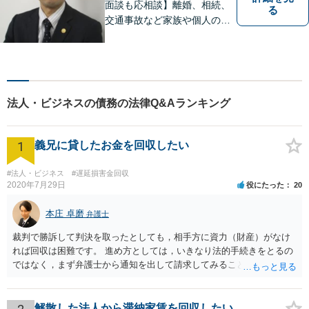
面談も応相談】離婚、相続、
る
交通事故など家族や個人のト
ラブルでお悩みの方は気軽に
ご相談ください。弁護士が誠
心誠意、ご納得いくまでお話
を聞き、具体的な解決案をご
提案させていただきます。
法人・ビジネスの債務の法律Q&Aランキング
1
義兄に貸したお金を回収したい
#法人・ビジネス
#遅延損害金回収
2020年7月29日
役にたった
20
本庄 卓磨
弁護士
裁判で勝訴して判決を取ったとしても，相手方に資力（財産）がなけ
れば回収は困難です。 進め方としては，いきなり法的手続きをとるの
ではなく，まず弁護士から通知を出して請求してみることを検討すべ
きだと思います。
解散した法人から滞納家賃を回収したい