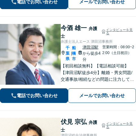
電話でお問い合わせ
メールでお問い合わせ
ら徒歩8分】【専用駐車場】
今酒 雄一
弁護
インタビューを見
る
士
弁護士法人エース 津田沼事務所
津田沼駅
営業時間：08:00~2
千
船
2:00（土日祝日）
葉
橋
から徒歩4
|
県
市
分
【初回相談無料】【電話相談可能】
【津田沼駅徒歩4分】離婚・男女問題/
交通事故/相続などの問題に注力してい
ます。是非一度ご相談ください。
電話でお問い合わせ
メールでお問い合わせ
伏見 宗弘
弁護
インタビューを見
る
士
津田沼総合法律事務所