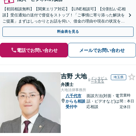
【初回相談無料】【関東エリア対応】【LINE相談可】【分割払い応相
談】受任通知の送付で督促をストップ！「ご事情に寄り添った解決を
ご提案」まずはしっかりとお話を伺い、借金の理由や現在の状況を丁
寧にお聞きするので、ぜひお気軽にご相談ください。
料金表を見る
電話でお問い合わせ
メールでお問い合わせ
吉野 大地
埼玉県
インタビュ
ーを見る
弁護士
大地法律事務所
営業時
八千代市
面談方法(対面・電
からも相談
話・ビデオなど)は
間：本日
受付中
応相談
定休日