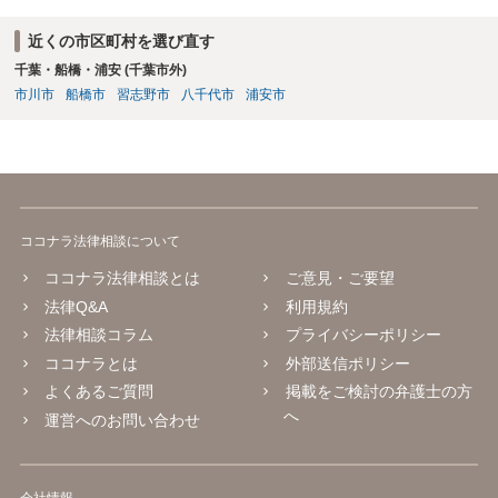
とが必要となります。 また、その際、当該公正証書には「債務者が直
ちに強制執行に服する旨の陳述」（民事執行法第２２条第５号）の 記
近くの市区町村を選び直す
載を盛り込んでおく必要もあります。 以上について、さらに詳しくお
千葉・船橋・浦安 (千葉市外)
知りになりたい場合は、法律事務所等での弁護士への法律相談をご検
討ください。
市川市
船橋市
習志野市
八千代市
浦安市
ココナラ法律相談について
ココナラ法律相談とは
ご意見・ご要望
法律Q&A
利用規約
法律相談コラム
プライバシーポリシー
ココナラとは
外部送信ポリシー
よくあるご質問
掲載をご検討の弁護士の方
へ
運営へのお問い合わせ
会社情報