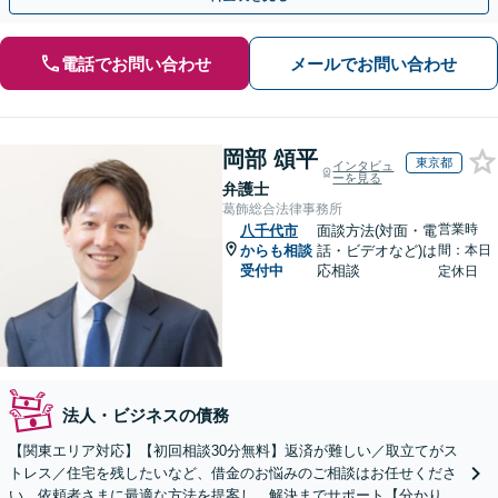
電話でお問い合わせ
メールでお問い合わせ
岡部 頌平
東京都
インタビュ
ーを見る
弁護士
葛飾総合法律事務所
営業時
八千代市
面談方法(対面・電
からも相談
話・ビデオなど)は
間：本日
受付中
応相談
定休日
法人・ビジネスの債務
【関東エリア対応】【初回相談30分無料】返済が難しい／取立てがス
トレス／住宅を残したいなど、借金のお悩みのご相談はお任せくださ
い。依頼者さまに最適な方法を提案し、解決までサポート【分かりや