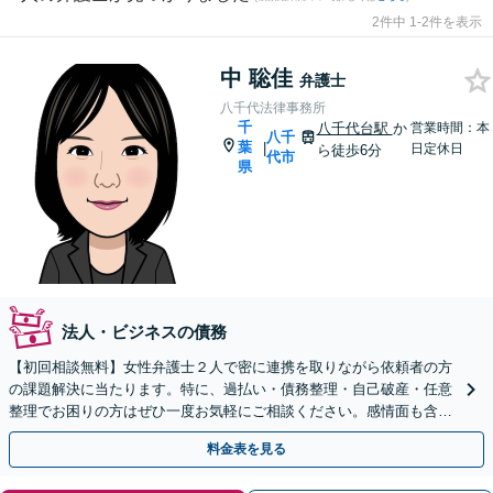
2件中 1-2件を表示
中 聡佳
弁護士
八千代法律事務所
千
八千代台駅
か
営業時間：本
八千
葉
|
日定休日
ら徒歩6分
代市
県
法人・ビジネスの債務
【初回相談無料】女性弁護士２人で密に連携を取りながら依頼者の方
の課題解決に当たります。特に、過払い・債務整理・自己破産・任意
整理でお困りの方はぜひ一度お気軽にご相談ください。感情面も含め
丁寧にお話をお聞きします。
料金表を見る