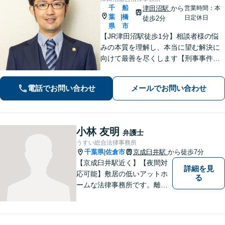
千
船
津田沼駅
から
営業時間：本
葉
橋
|
日定休日
徒歩2分
県
市
【JR津田沼駅徒歩1分】相談者様の悩
みの本質を理解し、本当に望む解決に
向けて最善を尽くします【刑事事件】
即日接見可！重大事件もお任せくださ
い【交通事故】医療費の打ち切り、後
電話でお問い合わせ
メールでお問い合わせ
遺障害等級認定など。保険会社との対
等な交渉にはぜひ弁護士にご依頼を！
小林 友明
弁護士
うすい総合法律事務所
千葉県
佐倉市
京成臼井駅
から徒歩7分
|
【京成臼井駅近く】【夜間対
詳細を見
応可能】敷居の低いアットホ
る
ームな法律事務所です。離婚
問題／相続問題／交通事故／
刑事事件／企業法務など、幅
広い法律トラブルに対応。