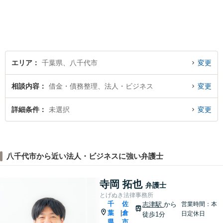
エリア
千葉県、八千代市
変更
相談内容
借金・債務整理、法人・ビジネス
変更
詳細条件
未選択
変更
八千代市から近い法人・ビジネスに強い弁護士
寺岡 拓也
弁護士
とげぬき法律事務所
千
佐
志津駅
から
営業時間：本
葉
倉
|
日定休日
徒歩1分
県
市