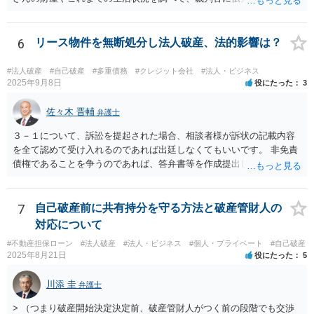
ます。子会社の負債をあなたに負わせることはできません。 実際上問
ります。 そこで、代理人の先生としっかり打ち合わせるべきです。そ
題となるのは，親会社からの圧力により，子会社の代表取締役があな
して、代理人の先生が同時廃止でいけるというなら、同時廃止になる
たの辞任に応じてくれない場合ですね。 子会社の代表取締役が全く動
でしょう。
6
リース物件を無断処分し法人破産、法的影響は？
いてくれないと，辞任の登記をするためには，最終的には訴訟を提起
する必要が生じます。
#法人破産
#自己破産
#多重債務
#クレジット会社
#法人・ビジネス
2025年9月8日
役にたった
3
佐々木 晋輔
弁護士
３－１について、訴訟を提起された場合、相談者様が訴状の記載内容
を全て認めて受け入れるのであれば出廷しなくてもいいです。 非免責
債権であることを争うのであれば、答弁書等を作成提出して反論しな
ければなりません。 上記訴訟は破産手続とは別ですので、破産を受任
した弁護士が受ける場合でも、弁護士費用は別途必要になると思いま
す。 ３－２について、上記のとおり、破産とは別で弁護士費用が必要
7
自己破産前に共有持分を守る方法と破産管財人の
になると思います。 費用の額については、弁護士によって異なります
対応について
が、破産手続を受任した弁護士が受けるのであれば、低めの金額で受
#不動産担保ローン
#法人破産
#法人・ビジネス
#個人・プライベート
#自己破産
けてくれるかもしれません。 弁護士を依頼するかどうかは、弁護士費
2025年8月21日
役にたった
5
用と賠償額を比較して決められたらいいと思います。 なお、リース会
社が非免責債権であると主張するのであれば、破産手続の中（免責に
川添 圭
弁護士
対する意見等）で主張すると思いますので、訴訟されるかどうかは破
産手続中に分かると思います。
> （つまり破産開始決定決定前、破産管財人がつく前の段階でも交渉