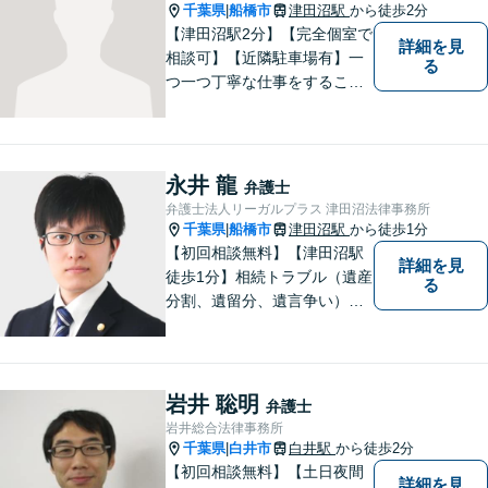
千葉県
船橋市
津田沼駅
から徒歩2分
|
【津田沼駅2分】【完全個室で
詳細を見
相談可】【近隣駐車場有】一
る
つ一つ丁寧な仕事をすること
を心がけて、活動しておりま
す。法的な問題でお困りの際
は、お一人で悩まず、ぜひ千
葉県船橋市の牧野法律事務所
永井 龍
弁護士
へお気軽にご相談下さい。
弁護士法人リーガルプラス 津田沼法律事務所
千葉県
船橋市
津田沼駅
から徒歩1分
|
【初回相談無料】【津田沼駅
詳細を見
徒歩1分】相続トラブル（遺産
る
分割、遺留分、遺言争い）、
交通事故（被害者側）、離
婚・不貞慰謝料、労働災害に
特に力を入れています。
岩井 聡明
弁護士
岩井総合法律事務所
千葉県
白井市
白井駅
から徒歩2分
|
【初回相談無料】【土日夜間
詳細を見