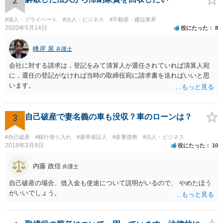
2
#個人・プライベート
#法人・ビジネス
#不動産・建設業界
2020年5月14日
役にたった
8
峰岸 泉
弁護士
会社に対する請求は，登記をみて清算人が選任されていれば清算人宛
に，選任の登記がなければ当時の取締役宛に請求書を送ればいいと思
います。
3
自己破産で妻名義の車も没収？車のローンは？
#自己破産
#銀行借り入れ
#連帯保証人
#多重債務
#法人・ビジネス
2018年3月9日
役にたった
10
内藤 政信
弁護士
自己破産の場合、借入金も使途について説明がいるので、 やめたほう
がいいでしょう。