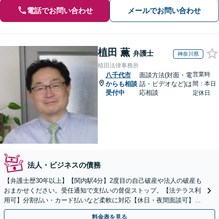
電話でお問い合わせ
メールでお問い合わせ
植田 薫
弁護士
神奈川県
植田法律事務所
営業時
八千代市
面談方法(対面・電
からも相談
話・ビデオなど)は
間：本日
受付中
応相談
定休日
法人・ビジネスの債務
【弁護士歴30年以上】【関内駅4分】2度目の自己破産や法人の破産も
おまかせください。受任通知で支払いの督促ストップ。【法テラス利
用可】分割払い・カード払いなど柔軟に対応【休日・夜間面談可】
【電話／メール／ビデオ面談可】
料金表を見る