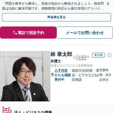
「問題を根本から解決し、借金の悩みから解放されましょう」借金問
題は法的に解決可能です。債務整理の対応から家計管理のアドバイス
まで一貫してサポ―ト【休日・夜間相談可】
料金表を見る
電話で面談予約
メールでお問い合わせ
林 章太郎
東京都
インタビュ
ーを見る
弁護士
弁護士法人アビエス法律事務所
営業時
八千代市
面談方法(対面・電
からも相談
話・ビデオなど)は
間：本日
受付中
応相談
定休日
法人・ビジネスの債務