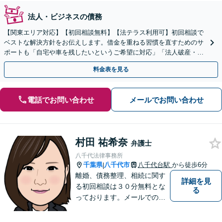
法人・ビジネスの債務
【関東エリア対応】【初回相談無料】【法テラス利用可】初回相談で
ベストな解決方針をお伝えします。借金を重ねる習慣を直すためのサ
ポートも「自宅や車を残したいというご希望に対応」「法人破産・企
業さまのご相談お受けします」
料金表を見る
電話でお問い合わせ
メールでお問い合わせ
村田 祐希奈
弁護士
八千代法律事務所
千葉県
八千代市
八千代台駅
から徒歩6分
|
離婚、債務整理、相続に関す
詳細を見
る初回相談は３０分無料とな
る
っております。メールでのご
予約も承っておりますので、
お気軽にご連絡ください。