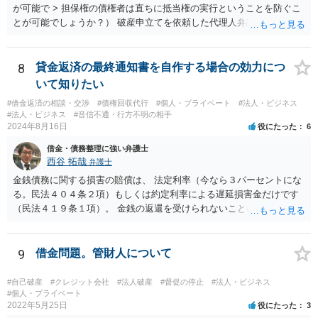
が可能で > 担保権の債権者は直ちに抵当権の実行ということを防ぐこ
とが可能でしょうか？） 破産申立てを依頼した代理人弁護士が売買に
関与し、売却代金の使途を含めたすべての記録を残すといったやり方
が可能な場合もありますが、オーバーローン事案では売却代金が手元
に残らないことになるため、弁護士としても慎重な判断が求められま
8
貸金返済の最終通知書を自作する場合の効力につ
す。 > 例えば弁護士費用を分割で積立するなど半年、１年かかる場合
いて知りたい
でも かなり率直な（身も蓋もない）意見を述べると、担保に供されて
#借金返済の相談・交渉
#債権回収代行
#個人・プライベート
#法人・ビジネス
いる共有持分を親族が取得することで不動産を守りたいのであれば、
#法人・ビジネス
#音信不通・行方不明の相手
弁護士費用は長期分割などせず、親族等から援助して貰うことを模索
2024年8月16日
役にたった
6
した方がよいと思います（弁護士費用の援助も馬鹿にならない金額で
借金・債務整理に強い弁護士
すが、それによって共有持分を取得できる可能性が高くなるのであれ
西谷 拓哉
弁護士
ば、他の共有者にとってもそれを支出するだけのメリットがあると思
います）。
金銭債務に関する損害の賠償は、 法定利率（今なら３パーセントにな
る。民法４０４条２項）もしくは約定利率による遅延損害金だけです
（民法４１９条１項）。 金銭の返還を受けられないことにより何か損
害を被ったとしても、元本のほか、遅延損害金の請求ができるにとど
まります。 なお、すでに他の弁護士が先に記載されたとおり、連帯保
証人に対する請求については、法定の要件を満たさない限り、連帯保
9
借金問題。管財人について
証契約として効力が生じません。弁護士の依頼の有無はこれを左右し
ないので、注意が必要です。
#自己破産
#クレジット会社
#法人破産
#督促の停止
#法人・ビジネス
#個人・プライベート
2022年5月25日
役にたった
3