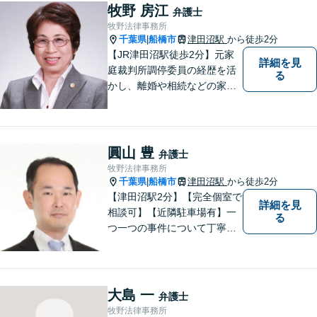
【地域に根差し他弁護士】的
牧野 房江
弁護士
確なアドバイスやサポートで
牧野法律事務所
ご相談者様のお役に立てるよ
千葉県
船橋市
津田沼駅
から徒歩2分
|
う尽力します。
【JR津田沼駅徒歩2分】元家
詳細を見
庭裁判所調停委員の経歴を活
る
かし、離婚や相続などの家事
事件に取り組んでいます。
圓山 豊
弁護士
牧野法律事務所
千葉県
船橋市
津田沼駅
から徒歩2分
|
【津田沼駅2分】【完全個室で
詳細を見
相談可】【近隣駐車場有】一
る
つ一つの事件について丁寧に
取り組んでまいります。法的
な問題でお困りの際は、お一
人で悩まず、ぜひ千葉県船橋
市の牧野法律事務所へお気軽
大島 一
弁護士
にご相談下さい。
牧野法律事務所