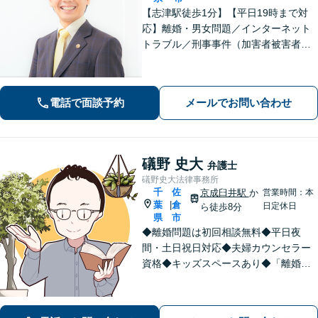
【志津駅徒歩1分】【平日19時まで対
応】離婚・男女問題／インターネット
トラブル／刑事事件（加害者被害者含
む）などの問題に対応しております。
親しみやすさが取り柄です。お気軽に
ご相談ください【zoom面談可】【全国
電話で面談予約
メールでお問い合わせ
相談対応】
礒野 史大
弁護士
礒野史大法律事務所
千
佐
京成臼井駅
か
営業時間：本
葉
倉
|
日定休日
ら徒歩8分
県
市
◆離婚問題は初回相談無料◆平日夜
間・土日祝日対応◆夫婦カウンセラー
資格◆キッズスペースあり◆「離婚・
相続問題」を重点的に扱う法律事務
所。「悩んで困っている人を笑顔にし
たい！」が私の信条。【京成臼井駅か