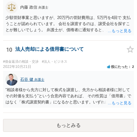
内藤 政信
弁護士
少額管財事案と思いますが、20万円の管財費用は、5万円を4回で 支払
うことが認められています。 会社を譲渡するのは、譲受会社を探すこ
とが難しいでしょう。 弁護士が、債権者に通知すると、支払いを止め
ることができるので、 その間に、20万円を貯めることになるでしょ
う。
10
法人売却による借用書について
#借金返済の相談・交渉
#法人・ビジネス
2022年10月21日
役にたった
2
石谷 健
弁護士
“相談者様から先方に対して株式を譲渡し、先方から相談者様に対して
その対価を支払う”という合意内容であれば、 その性質は「借用書」で
はなく「株式譲渡契約書」になるかと思います。いずれにせよ、口約
束はお勧めしません。 その上で、仮に先方が合意した支払いを滞らせ
た場合に、相談者様として、民事訴訟を経ないでいきなり強制執行
（先方の財産を差し押さえること等）を行えるようにしておくには、
もっとみる
単に両者間で契約書を作成するのではなく、 両者が公証役場に赴い
て、公証人によって作成される公正証書の形式で契約の締結を行うこ