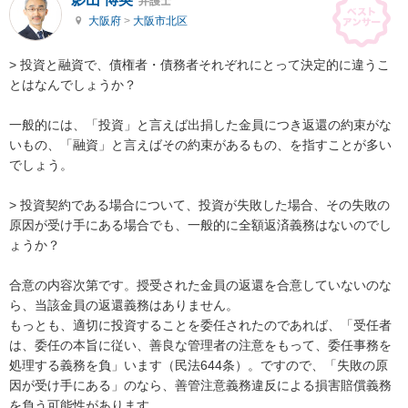
弁護士
大阪府
>
大阪市北区
> 投資と融資で、債権者・債務者それぞれにとって決定的に違うこ
とはなんでしょうか？

一般的には、「投資」と言えば出捐した金員につき返還の約束がな
いもの、「融資」と言えばその約束があるもの、を指すことが多い
でしょう。

> 投資契約である場合について、投資が失敗した場合、その失敗の
原因が受け手にある場合でも、一般的に全額返済義務はないのでし
ょうか？

合意の内容次第です。授受された金員の返還を合意していないのな
ら、当該金員の返還義務はありません。

もっとも、適切に投資することを委任されたのであれば、「受任者
は、委任の本旨に従い、善良な管理者の注意をもって、委任事務を
処理する義務を負」います（民法644条）。ですので、「失敗の原
因が受け手にある」のなら、善管注意義務違反による損害賠償義務
を負う可能性があります。
