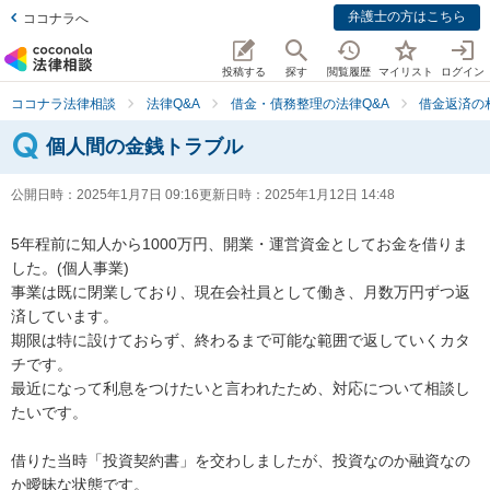
弁護士の方はこちら
ココナラへ
投稿する
探す
閲覧履歴
マイリスト
ログイン
ココナラ法律相談
法律Q&A
借金・債務整理の法律Q&A
借金返済の
個人間の金銭トラブル
公開日時：
2025年1月7日 09:16
更新日時：
2025年1月12日 14:48
5年程前に知人から1000万円、開業・運営資金としてお金を借りま
した。(個人事業)

事業は既に閉業しており、現在会社員として働き、月数万円ずつ返
済しています。

期限は特に設けておらず、終わるまで可能な範囲で返していくカタ
チです。

最近になって利息をつけたいと言われたため、対応について相談し
たいです。

借りた当時「投資契約書」を交わしましたが、投資なのか融資なの
か曖昧な状態です。
