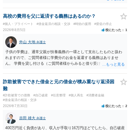
しょうか？ →依頼するかどうかは別にして、弁護士に相談に行った方
がいいとは思います。 そもそも、特殊詐欺関係なく旦那さんの行為
は法に触れる可能性もあります。 ＞100万を支払わず穏便に和解する
高校の費用を父に返済する義務はあるのか？
ことは可能でしょうか？ →一般的には難しいです。相談者さんも１０
#個人・プライベート
#借金返済の相談・交渉
#時効の援用
#督促の停止
０万円の被害を受けたとして、１円も払わないで和解したいと言われ
2026年8月5日
役にたった
1
たら、 できるだけ重い刑罰を与えて欲しい、と思われるのではない
でしょうか。 ＞弁護士さんに入ってもらうことで支払額が下がること
外山 大地
弁護士
はありますか？ そこはあり得ます、ただ、弁護士費用かけるならその
分賠償に回すことも考えられるので、 兼ね合いは考えてみましょう。
子供の学費は、通常父親が扶養義務の一環として支出したものと扱わ
れますので、ご質問者様に学費分のお金を返還する義務はありませ
ん。 学費を貸し付ける（ご質問者様からみると借り受ける）といった
合意がない限りは、法的に返す義務があると主張するのは難しいでし
ょう。
詐欺被害でできた借金と元の借金が積み重なり返済困
難
#詐欺被害での債務
#自己破産
#任意整理
#個人再生
#消費者金融
#借金返済の相談・交渉
2026年7月30日
役にたった
2
吉田 雄大
弁護士
400万円近く負債があり、収入が手取り16万円ほどでしたら、自己破産