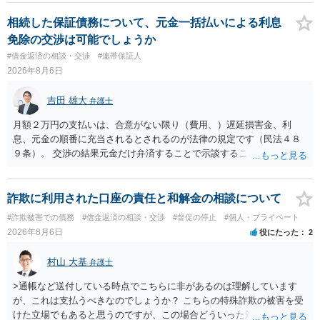
士費用は法テラスが負担し、裁判所の予納金等も法テラスが援助して
くれるため、弁護士へ自己破産を任せれば解決します。
相続した保証債務について、元金一括払いによる利息
免除の交渉は可能でしょうか
#借金返済の相談・交渉
#連帯保証人
2026年8月6日
吉田 雄大
弁護士
月額２万円の支払いは、合意がない限り（費用、）遅延損害金、利
息、元金の順番に充当されるとされるのが法律の規定です（民法４８
９条）。 交渉の結果元金だけ弁済することで示談することは、弁護士
が関わる債務整理ではしばしばあることです。公的機関は減額に応じ
ることには消極的なことが多いものの、お近くの弁護士にご依頼しチ
ャレンジなさる意義は十分にあると思います。
詐欺に利用された口座の責任と和解金の相談について
#詐欺被害での債務
#借金返済の相談・交渉
#督促の停止
#個人・プライベート
2026年8月6日
役にたった
2
村山 大基
弁護士
>通帳など送付している時点でこちらに非があるのは理解しています
が、これは支払うべきなのでしょうか？ こちらの特殊詐欺の被害を受
けた立場でもあると思うのですが、この場合どういった対処が必要で