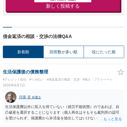
新しく投稿する
借金返済の相談・交渉の法律Q&A
新着順
回答数が多い順
役にたった順
生活保護後の債務整理
#クレジット会社
#リボ払い
#借金返済の相談・交渉
#個人・プライベート
2026年8月7日
川添 圭
弁護士
生活保護費以外に収入を得ていない（就労不能状態）のであれば、自
己破産を選択することになります（個人再生はそもそも裁判所の認可
を受けられず、保護費から弁済金を捻出してはいけないため任意整理
という選択肢もありません）。法テラスの法律扶助を利用すれば弁護