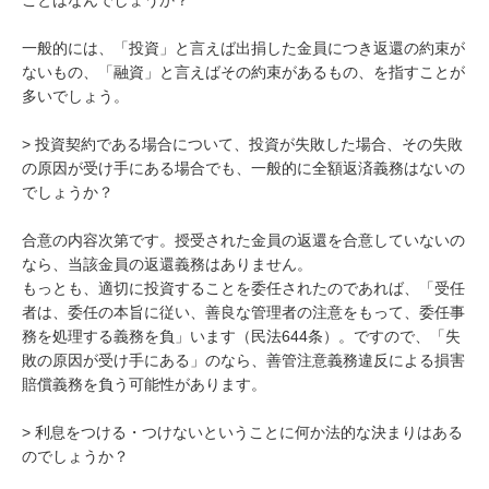
ことはなんでしょうか？

一般的には、「投資」と言えば出捐した金員につき返還の約束が
ないもの、「融資」と言えばその約束があるもの、を指すことが
多いでしょう。

> 投資契約である場合について、投資が失敗した場合、その失敗
の原因が受け手にある場合でも、一般的に全額返済義務はないの
でしょうか？

合意の内容次第です。授受された金員の返還を合意していないの
なら、当該金員の返還義務はありません。

もっとも、適切に投資することを委任されたのであれば、「受任
者は、委任の本旨に従い、善良な管理者の注意をもって、委任事
務を処理する義務を負」います（民法644条）。ですので、「失
敗の原因が受け手にある」のなら、善管注意義務違反による損害
賠償義務を負う可能性があります。

> 利息をつける・つけないということに何か法的な決まりはある
のでしょうか？
