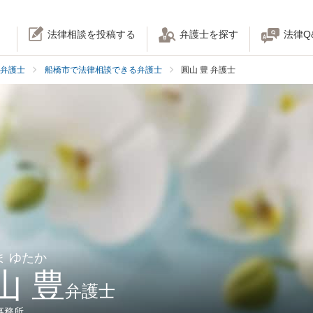
法律相談を投稿する
弁護士を探す
法律Q
弁護士
船橋市で法律相談できる弁護士
圓山 豊 弁護士
ま ゆたか
山 豊
弁護士
事務所