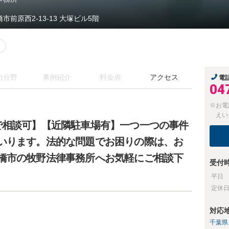
市前原西2-13-13 大塚ビル5階
力分野
事例紹介
料金表
アクセス
電
04
※お電
えい
で相談可】【近隣駐車場有】一つ一つの事件
いります。法的な問題でお困りの際は、お
橋市の牧野法律事務所へお気軽にご相談下
受付
平日
定休
対応
千葉県