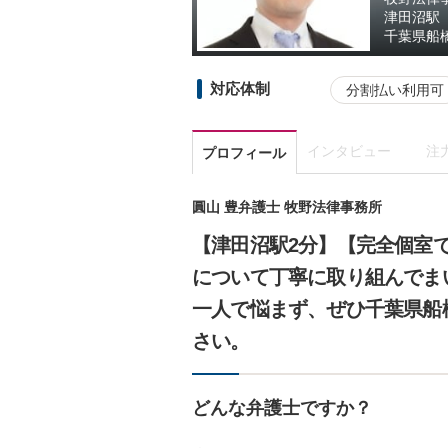
津田沼駅
千葉県
船橋
対応体制
分割払い利用可
インタビュー
注
プロフィール
圓山 豊弁護士 牧野法律事務所
【津田沼駅2分】【完全個室
について丁寧に取り組んでま
一人で悩まず、ぜひ千葉県船
さい。
どんな弁護士ですか？