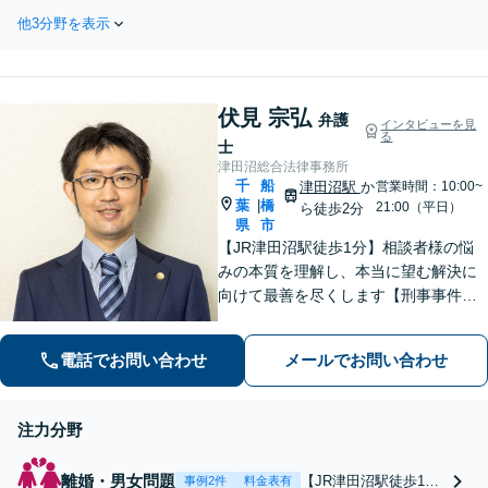
害認定等級に納得出来ないなどのお困
ません。不安に感じら
他3分野を表示
りごとに実績豊富な弁護士が対応しま
れたら、一度ご相談く
す。諦める前にまずはお気軽にご相談
ださい。
ください。
伏見 宗弘
弁護
インタビューを見
る
士
津田沼総合法律事務所
千
船
津田沼駅
か
営業時間：10:00~
葉
橋
|
21:00（平日）
ら徒歩2分
県
市
【JR津田沼駅徒歩1分】相談者様の悩
みの本質を理解し、本当に望む解決に
向けて最善を尽くします【刑事事件】
即日接見可！重大事件もお任せくださ
い【交通事故】医療費の打ち切り、後
電話でお問い合わせ
メールでお問い合わせ
遺障害等級認定など。保険会社との対
等な交渉にはぜひ弁護士にご依頼を！
注力分野
離婚・男女問題
【JR津田沼駅徒歩1
事例2件
料金表有