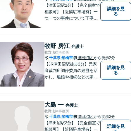
【津田沼駅2分】【完全個室で
詳細を見
相談可】【近隣駐車場有】一
る
つ一つの事件について丁寧に
取り組んでまいります。法的
な問題でお困りの際は、お一
人で悩まず、ぜひ千葉県船橋
市の牧野法律事務所へお気軽
牧野 房江
弁護士
にご相談下さい。
牧野法律事務所
千葉県
船橋市
津田沼駅
から徒歩2分
|
【JR津田沼駅徒歩2分】元家
詳細を見
庭裁判所調停委員の経歴を活
る
かし、離婚や相続などの家事
事件に取り組んでいます。
大島 一
弁護士
牧野法律事務所
千葉県
船橋市
津田沼駅
から徒歩2分
|
【津田沼駅2分】【完全個室で
詳細を見
相談可】【近隣駐車場有】一