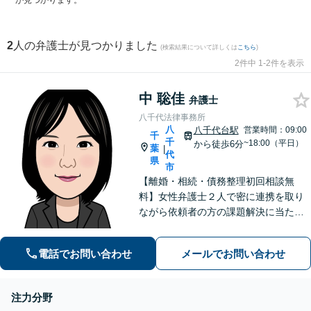
が見つかります。
2
人の弁護士が見つかりました
(検索結果について詳しくは
こちら
)
2件中 1-2件を表示
中 聡佳
弁護士
八千代法律事務所
八
八千代台駅
営業時間：09:00
千
千
~18:00（平日）
から徒歩6分
葉
|
代
県
市
【離婚・相続・債務整理初回相談無
料】女性弁護士２人で密に連携を取り
ながら依頼者の方の課題解決に当たり
ます。今お困りのことが法律相談なの
か迷っていらっしゃる方も、ぜひお気
電話でお問い合わせ
メールでお問い合わせ
軽にご相談ください。感情面も含め丁
寧にお話をお聞きします。
注力分野