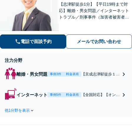
【志津駅徒歩1分】【平日19時まで対
応】離婚・男女問題／インターネット
トラブル／刑事事件（加害者被害者含
む）などの問題に対応しております。
親しみやすさが取り柄です。お気軽に
ご相談ください【zoom面談可】【全国
電話で面談予約
メールでお問い合わせ
相談対応】
注力分野
離婚・男女問題
【京成志津駅徒歩１
事例3件
料金表有
分】【初回30分無料】
離婚、財産分与、慰謝
料請求や親権などご相
インターネット
【全国対応】【オンラ
事例5件
料金表有
談ください。相談から
イン面談可能】誹謗中
事務手続き、交渉や書
傷による開示請求・削
面作成等、全て私が一
他1分野を表示
除請求は弁護士にご相
人で対応します。【オ
談ください。トレント
ンライン面談可能】
利用による意見照会書
【全国対応】
が届いた方も早急な確