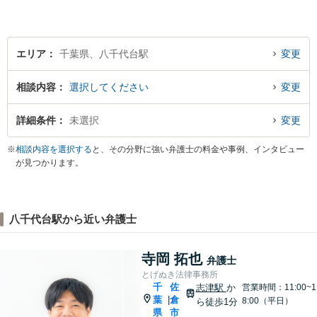
エリア
千葉県、八千代台駅
変更
相談内容
選択してください
変更
詳細条件
未選択
変更
※
相談内容を選択する
と、その分野に強い弁護士の料金や事例、インタビュー
が見つかります。
八千代台駅から近い弁護士
寺岡 拓也
弁護士
とげぬき法律事務所
千
佐
志津駅
か
営業時間：11:00~1
葉
倉
|
8:00（平日）
ら徒歩1分
県
市