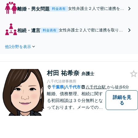
離婚・男女問題
女性弁護士２人で密に連携を取
料金表有
りながら依頼者の方の課題解決
に当たります。特に、認知・親
権・養育費・面会交流でお困り
相続・遺言
女性弁護士２人で密に連携を取りな
料金表有
の方はぜひ一度お気軽にご相談
がら依頼者の方の課題解決に当たり
ください。感情面も含め丁寧に
ます。特に、遺産分割・遺言書作
お話をお聞きします。
他1分野を表示
成・相続人の確定でお困りの方はぜ
ひ一度お気軽にご相談ください。感
情面も含め丁寧にお話をお聞きしま
す。
村田 祐希奈
弁護士
八千代法律事務所
千葉県
八千代市
八千代台駅
から徒歩6分
|
離婚、債務整理、相続に関す
詳細を見
る初回相談は３０分無料とな
る
っております。メールでのご
予約も承っておりますので、
お気軽にご連絡ください。