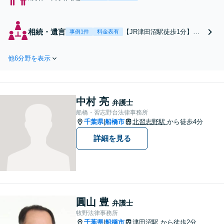
分】【解決実績多数】
離婚・DV・慰謝料の
請求など男女のトラブ
相続・遺言
【JR津田沼駅徒歩1分】
事例1件
料金表有
ルでお困りの際には早
【法テラス利用可】丁寧な
期に弁護士にご相談
説明に定評あり◎地域密着
を！今後の見通しや方
他6分野を表示
型の弁護士として、相談者
針、料金など丁寧にご
様のお悩みに寄り添いま
説明いたします【初回
す。提示した解決策のメリ
相談無料 】【完全個
ット・デメリットについて
室】【ご家族・友人同
中村 亮
わかりやすくご説明します
弁護士
伴OK】
【初回相談無料 】【プライ
船橋・習志野台法律事務所
千葉県
船橋市
バシーへの配慮も安心】
北習志野駅
から徒歩4分
|
詳細を見る
圓山 豊
弁護士
牧野法律事務所
千葉県
船橋市
津田沼駅
から徒歩2分
|