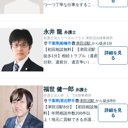
る
つ一つ丁寧な仕事をすること
を心がけて、活動しておりま
す。法的な問題でお困りの際
は、お一人で悩まず、ぜひ千
葉県船橋市の牧野法律事務所
永井 龍
弁護士
へお気軽にご相談下さい。
弁護士法人リーガルプラス 津田沼法律事務所
千葉県
船橋市
津田沼駅
から徒歩1分
|
【初回相談無料】【津田沼駅
詳細を見
徒歩1分】相続トラブル（遺産
る
分割、遺留分、遺言争い）、
交通事故（被害者側）、離
婚・不貞慰謝料、労働災害に
特に力を入れています。
福世 健一郎
弁護士
弁護士法人M．L．T法律事務所
千葉県
習志野市
津田沼駅
から徒歩8分
|
【津田沼駅8分】【初回相談無
詳細を見
料】年間相談件数200件以
る
上！地元に貢献できる弁護士
に。相談者さまに寄り添い、