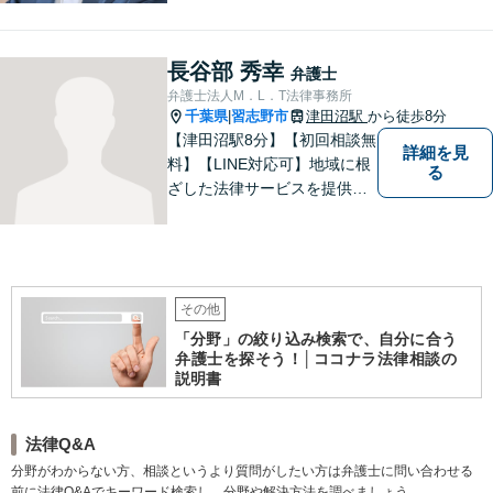
最善の解決を目指します【離
婚・男女問題】熟年離婚・不
貞に関して実績多数、女性側
長谷部 秀幸
弁護士
からのご相談にも注力してい
弁護士法人M．L．T法律事務所
ます。あなたの思いをしっか
千葉県
習志野市
津田沼駅
から徒歩8分
|
りと伺います。
【津田沼駅8分】【初回相談無
詳細を見
料】【LINE対応可】地域に根
る
ざした法律サービスを提供し
ております。｜一つひとつの
ご相談に真摯に向き合い、依
頼者の方にとってよりよい解
決を目指して力を尽くしてお
ります。まずはお気軽にご相
その他
談ください。
「分野」の絞り込み検索で、自分に合う
弁護士を探そう！│ココナラ法律相談の
説明書
法律Q&A
分野がわからない方、相談というより質問がしたい方は弁護士に問い合わせる
前に法律Q&Aでキーワード検索し、分野や解決方法を調べましょう