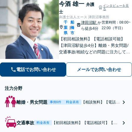
今酒 雄一
認を。相談から事務手
弁護
インタビューを見
る
続き、交渉や書面作成
士
等、全て私が対応しま
弁護士法人エース 津田沼事務所
す。
千
船
津田沼駅
か
営業時間：08:00~
葉
橋
|
22:00（平日）
ら徒歩4分
県
市
【初回相談無料】【電話相談可能】
【津田沼駅徒歩4分】離婚・男女問題/
交通事故/相続などの問題に注力してい
ます。是非一度ご相談ください。
電話でお問い合わせ
メールでお問い合わせ
注力分野
離婚・男女問題
【相談無料】【電話相
事例6件
料金表有
談可】慰謝料・養育
費・親権など、離婚・
男女問題全般を扱って
交通事故
【初回相談無料】【電話相談可】【津
料金表有
います。ご相談に早す
田沼駅4分】保険会社との交渉や後遺障
ぎるということはあり