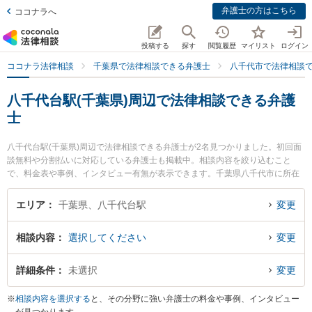
弁護士の方はこちら
ココナラへ
投稿する
探す
閲覧履歴
マイリスト
ログイン
ココナラ法律相談
千葉県で法律相談できる弁護士
八千代市で法律相談
八千代台駅(千葉県)周辺で法律相談できる弁護
士
八千代台駅(千葉県)周辺で法律相談できる弁護士が2名見つかりました。初回面
談無料や分割払いに対応している弁護士も掲載中。相談内容を絞り込むこと
で、料金表や事例、インタビュー有無が表示できます。千葉県八千代市に所在
する八千代台駅は京成本線沿線の駅です。より多くの弁護士から探したいとき
は市区町村検索や同一路線のより大きな駅も追加選択して探すと良いでしょ
エリア
千葉県、八千代台駅
変更
う。特に八千代法律事務所の中 聡佳弁護士や八千代法律事務所の村田 祐希奈弁
護士のプロフィール情報や弁護士費用、強みなどが注目されています。『投資
相談内容
選択してください
変更
詐欺のトラブルを勤務先から通いやすい八千代台駅周辺に事務所を構える弁護
士に面談予約したい』『投資詐欺のトラブル解決の実績豊富な八千代台駅近く
の弁護士を検索したい』『初回無料で投資詐欺を法律相談できる八千代台駅付
詳細条件
未選択
変更
近の弁護士に面談予約したい』などでお困りの相談者さんにおすすめです。
※
相談内容を選択する
と、その分野に強い弁護士の料金や事例、インタビュー