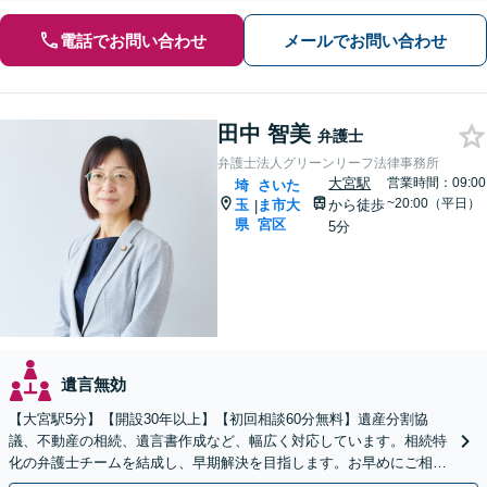
電話でお問い合わせ
メールでお問い合わせ
田中 智美
弁護士
弁護士法人グリーンリーフ法律事務所
大宮駅
営業時間：09:00
埼
さいた
~20:00（平日）
玉
ま市大
から徒歩
|
県
宮区
5分
遺言無効
【大宮駅5分】【開設30年以上】【初回相談60分無料】遺産分割協
議、不動産の相続、遺言書作成など、幅広く対応しています。相続特
化の弁護士チームを結成し、早期解決を目指します。お早めにご相談
ください。【電話相談可】【休日・夜間対応】