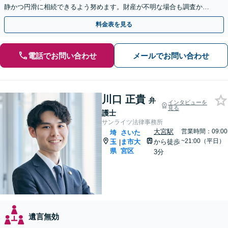
静かつ円滑に相続できるよう努めます。財産が不明な場合も調査から
対応します。
料金表を見る
電話でお問い合わせ
メールでお問い合わせ
川口 正貴
弁
インタビューを
見る
護士
サンライツ法律事務所
大宮駅
営業時間：09:00
埼
さいた
~21:00（平日）
玉
ま市大
から徒歩
|
県
宮区
3分
遺言無効