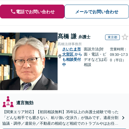
電話でお問い合わせ
メールでお問い合わせ
髙橋 謙
弁護士
東京都
髙橋法律事務所
さいたま市
面談方法(対
営業時間：
大宮区
から
面・電話・ビ
09:30~17:3
も相談受付
デオなど)は応
0（平日）
中
相談
遺言無効
【関東エリア対応】【初回相談無料】35年以上の弁護士経験で培った
「どんな相手でも臆さない、粘り強い交渉力」が強みです。遺産分割
協議・調停／遺留分／不動産の相続など相続でのトラブルやはお任せ