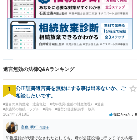
遺言無効の法律Q&Aランキング
1
公正証書遺言書を無効にする事は出来ないか、ご
相談したいです。
#遺言の真偽鑑定・遺言無効
#成年後見(生前の財産管理)
#遺言
#家族間の相続トラブル
#調停
#遺留分侵害額請求・放棄
2024年7月18日
役にたった
8
高島 秀行
弁護士
印鑑登録が代理でなされたとしても、母が公証役場に行って その内容