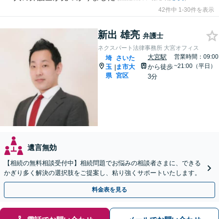
42件中 1-30件を表示
新出 雄亮
弁護士
ネクスパート法律事務所 大宮オフィス
大宮駅
営業時間：09:00
埼
さいた
~21:00（平日）
玉
ま市大
から徒歩
|
県
宮区
3分
遺言無効
【相続の無料相談受付中】相続問題でお悩みの相談者さまに、できる
かぎり多く解決の選択肢をご提案し、粘り強くサポートいたします。
料金表を見る