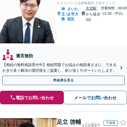
ネクスパート法律事務所 大宮オフィス
大宮駅
営業時間：09:00
埼
さいた
~21:00（平日）
玉
ま市大
から徒歩
|
県
宮区
3分
遺言無効
【相続の無料相談受付中】相続問題でお悩みの相談者さまに、できる
かぎり多く解決の選択肢をご提案し、粘り強くサポートいたします。
料金表を見る
電話でお問い合わせ
メールでお問い合わせ
足立 啓輔
千葉県
インタビュ
ーを見る