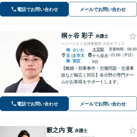
り1100万円増額」「債務整理に豊富な
実績あり」最適な債務整理手段をご提
電話でお問い合わせ
メールでお問い合わせ
案【分割・後払い応相談】
桐ヶ谷 彩子
弁護士
ベリーベスト法律事務所 大宮オフィス
大宮駅
営業時間：09:30
埼
さいた
~21:00（平日）
玉
ま市大
から徒歩
|
県
宮区
6分
【離婚・刑事事件・労働問題・交通事
故など幅広く対応】各分野の専門チー
ムがお客様をサポートします。
電話でお問い合わせ
メールでお問い合わせ
籔之内 寛
弁護士