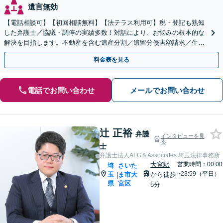
遺言無効
【電話相談可】【初回相談無料】【法テラス利用可】税・登記も熟知
した弁護士／協議・調停の実績多数！対話により、お悩みの根本的な
解決を目指します。不動産を含む遺産分割／遺留分侵害額請求／生前
対策を全面的にサポート【完全個室】【大宮駅3分】
料金表を見る
電話でお問い合わせ
メールでお問い合わせ
辻 正裕
弁護
インタビューを見
る
士
弁護士法人ALG＆Associates 埼玉法律事務所
大宮駅
営業時間：00:00
埼
さいた
~23:59（平日）
玉
ま市大
から徒歩
|
県
宮区
5分