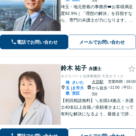
5分
埼玉・地元密着の事務所👑お客様満足
度92.9%｜「理想の解決」を目指すな
ら、専門の弁護士が力になります。電
話【１０分無料】、面談【６０分無
料】お悩みを一人で抱え込まないでく
ださい。まずは一歩を踏み出しましょ
電話でお問い合わせ
メールでお問い合わせ
う。
鈴木 祐子
弁護士
ネクスパート法律事務所 大宮オフィス
大宮駅
営業時間：09:00
埼
さいた
~21:00（平日）
玉
ま市大
から徒歩
|
県
宮区
3分
【初回相談無料】＼全国14拠点・弁護
士40名以上在籍／依頼者さまにとって
有利な解決になるよう、最後まで諦め
ずに闘います！借金問題/離婚・男女問
題/相続/交通事故/刑事事件など、ご相
談ください【夜間・休日対応】
電話でお問い合わせ
メールでお問い合わせ