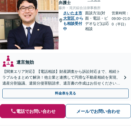
弁護士
藤井・滝沢綜合法律事務所
さいたま市
面談方法(対
営業時間：
大宮区
から
面・電話・ビ
09:00~21:0
も相談受付
デオなど)は応
0（平日）
中
相談
遺言無効
【関東エリア対応】【電話相談】財産調査から訴訟対応まで、相続ト
ラブルをまとめて解決！他士業と連携して円滑な不動産相続を実現、
遺産分割協議、遺留分侵害額請求、遺言書の作成はお任せください。
明確な料金体系【オンライン面談可能】
料金表を見る
電話でお問い合わせ
メールでお問い合わせ