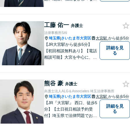
題について、「何度でも無
料」の相談を行っています！
まずはお気軽にご相談くださ
工藤 佑一
い！
弁護士
法律事務所SAI
埼玉県
さいたま市大宮区
大宮駅
から徒歩5分
|
【JR大宮駅から徒歩5分】
詳細を見
【初回相談無料あり】【電話
る
相談可能】大宮を中心に、さ
いたま市、川口市、蕨市、草
加市、川越市、上尾市、蓮田
市、白岡市、鴻巣市、久喜
熊谷 豪
市、所沢市等の方々からご相
弁護士
談いただいております。
弁護士法人ALG＆Associates 埼玉法律事務所
埼玉県
さいたま市大宮区
大宮駅
から徒歩5分
|
【JR『大宮駅』 西口、徒歩5
詳細を見
分】【土日祝日相談予約受
る
付】埼玉県で法律問題でお困
りの方、豊富な実績と専門性
を持つ弁護士が、ともに解決