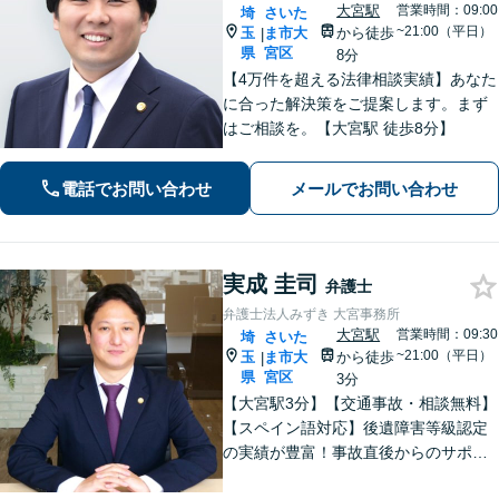
大宮駅
営業時間：09:00
埼
さいた
~21:00（平日）
玉
ま市大
から徒歩
|
県
宮区
8分
【4万件を超える法律相談実績】あなた
に合った解決策をご提案します。まず
はご相談を。【大宮駅 徒歩8分】
電話でお問い合わせ
メールでお問い合わせ
実成 圭司
弁護士
弁護士法人みずき 大宮事務所
大宮駅
営業時間：09:30
埼
さいた
~21:00（平日）
玉
ま市大
から徒歩
|
県
宮区
3分
【大宮駅3分】【交通事故・相談無料】
【スペイン語対応】後遺障害等級認定
の実績が豊富！事故直後からのサポー
トで早期解決「後遺障害異議申立によ