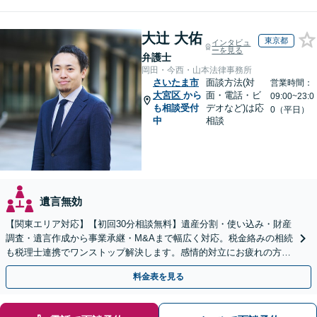
大辻 大佑
東京都
インタビュ
ーを見る
弁護士
岡田・今西・山本法律事務所
さいたま市
面談方法(対
営業時間：
大宮区
から
面・電話・ビ
09:00~23:0
も相談受付
デオなど)は応
0（平日）
中
相談
遺言無効
【関東エリア対応】【初回30分相談無料】遺産分割・使い込み・財産
調査・遺言作成から事業承継・M&Aまで幅広く対応。税金絡みの相続
も税理士連携でワンストップ解決します。感情的対立にお疲れの方や
紛争予防をご検討の方も、お気軽にご相談ください。
料金表を見る