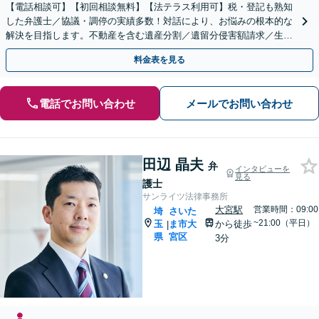
【電話相談可】【初回相談無料】【法テラス利用可】税・登記も熟知
した弁護士／協議・調停の実績多数！対話により、お悩みの根本的な
解決を目指します。不動産を含む遺産分割／遺留分侵害額請求／生前
対策を全面的にサポート【完全個室】【大宮駅3分】
料金表を見る
電話でお問い合わせ
メールでお問い合わせ
田辺 晶夫
弁
インタビューを
見る
護士
サンライツ法律事務所
大宮駅
営業時間：09:00
埼
さいた
~21:00（平日）
玉
ま市大
から徒歩
|
県
宮区
3分