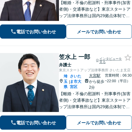
【離婚・不倫の慰謝料・刑事事件(加害
者側)・交通事故など】東京スタートア
ップ法律事務所は国内29拠点体制で全
国対応！【ご自宅からの電話相談にも
対応(法律相談は完全予約制)】各分野で
電話でお問い合わせ
メールでお問い合わせ
専門性の高い弁護士が寄り添い解決を
サポートします。
笠水上 一郎
インタビューを
見る
弁護士
東京スタートアップ法律事務所 さいたま支店
大宮駅
営業時間：06:30
埼
さいた
~22:00（平日）
玉
ま市大
から徒歩
|
県
宮区
2分
【離婚・不倫の慰謝料・刑事事件(加害
者側)・交通事故など】東京スタートア
ップ法律事務所は国内29拠点体制で全
国対応！【ご自宅からの電話相談にも
対応(法律相談は完全予約制)】各分野で
電話でお問い合わせ
メールでお問い合わせ
専門性の高い弁護士が寄り添い解決を