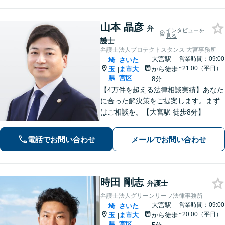
サポートします。
山本 晶彦
弁
インタビューを
見る
護士
弁護士法人プロテクトスタンス 大宮事務所
大宮駅
営業時間：09:00
埼
さいた
~21:00（平日）
玉
ま市大
から徒歩
|
県
宮区
8分
【4万件を超える法律相談実績】あなた
に合った解決策をご提案します。まず
はご相談を。【大宮駅 徒歩8分】
電話でお問い合わせ
メールでお問い合わせ
時田 剛志
弁護士
弁護士法人グリーンリーフ法律事務所
大宮駅
営業時間：09:00
埼
さいた
~20:00（平日）
玉
ま市大
から徒歩
|
県
宮区