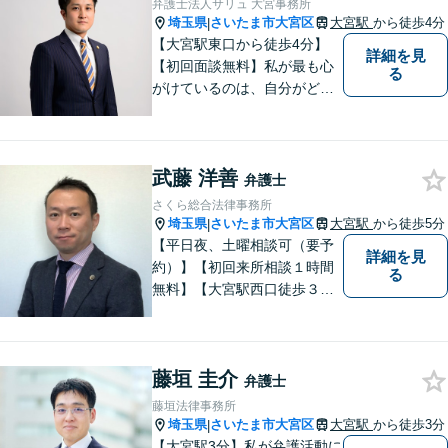
弁護士法人サリュ 大宮事務所
埼玉県
さいたま市大宮区
大宮駅
から徒歩4分
|
【大宮駅東口から徒歩4分】
詳細を見
【初回面談無料】私が最も心
る
がけているのは、自分がどん
なに辛くても笑顔でいられる
ようにすることです。【夜間
／休日対応可能】相談に来ら
武藤 洋善
れた方たちにとって最もいい
弁護士
筋道を示していきたいです。
さくら総合法律事務所
我々とともに解決していきま
埼玉県
さいたま市大宮区
大宮駅
から徒歩5分
|
しょう。
【平日夜、土曜相談可（要予
詳細を見
約）】【初回来所相談１時間
る
無料】【大宮駅西口徒歩３分
（そごう近く）】【エレベー
ター有】 「ご相談内容をよく
聞き、懇切、丁寧に」をモッ
藤垣 圭介
トーにしています。
弁護士
藤垣法律事務所
埼玉県
さいたま市大宮区
大宮駅
から徒歩3分
|
【大宮駅3分】私が弁護活動に