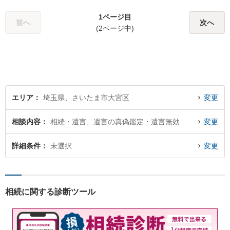
を目指します。どうぞお気軽
1ページ目
にご相談ください。
前へ
次へ
(2ページ中)
エリア
埼玉県、さいたま市大宮区
変更
相談内容
相続・遺言、遺言の真偽鑑定・遺言無効
変更
詳細条件
未選択
変更
相続に関する診断ツール