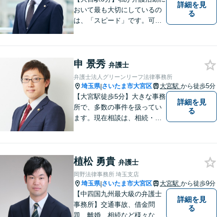
詳細を見
おいて最も大切にしているの
る
は、「スピード」です。可能
な限り「スピード」あるご案
内の上、難解な法律のお話を
分かりやすく説明すること
申 景秀
で、少しでもご依頼者様の安
弁護士
心につながるように尽くして
弁護士法人グリーンリーフ法律事務所
おります。
埼玉県
さいたま市大宮区
大宮駅
から徒歩5分
|
【大宮駅徒歩5分】大きな事務
詳細を見
所で、多数の事件を扱ってい
る
ます。現在相談は、相続・交
通事故・労災・借金問題のみ
取り扱っています。
植松 勇貴
弁護士
岡野法律事務所 埼玉支店
埼玉県
さいたま市大宮区
大宮駅
から徒歩9分
|
【中四国九州最大級の弁護士
詳細を見
事務所】交通事故、借金問
る
題、離婚、相続など様々な問