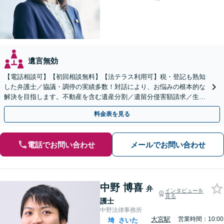
遺言無効
【電話相談可】【初回相談無料】【法テラス利用可】税・登記も熟知
した弁護士／協議・調停の実績多数！対話により、お悩みの根本的な
解決を目指します。不動産を含む遺産分割／遺留分侵害額請求／生前
対策を全面的にサポート【完全個室】【大宮駅3分】
料金表を見る
電話でお問い合わせ
メールでお問い合わせ
中野 博喜
弁
インタビューを
見る
護士
中野法律事務所
大宮駅
営業時間：10:00
埼
さいた