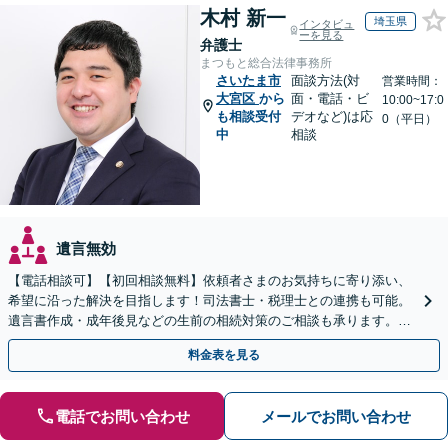
木村 新一
埼玉県
インタビュ
ーを見る
弁護士
まつもと総合法律事務所
さいたま市
面談方法(対
営業時間：
大宮区
から
面・電話・ビ
10:00~17:0
も相談受付
デオなど)は応
0（平日）
中
相談
遺言無効
【電話相談可】【初回相談無料】依頼者さまのお気持ちに寄り添い、
希望に沿った解決を目指します！司法書士・税理士との連携も可能。
遺言書作成・成年後見などの生前の相続対策のご相談も承ります。
【夜間／休日の相談可能】
料金表を見る
電話でお問い合わせ
メールでお問い合わせ