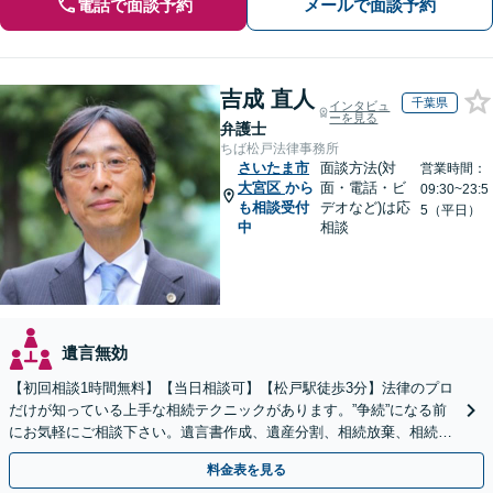
電話で面談予約
メールで面談予約
吉成 直人
千葉県
インタビュ
ーを見る
弁護士
ちば松戸法律事務所
さいたま市
面談方法(対
営業時間：
大宮区
から
面・電話・ビ
09:30~23:5
も相談受付
デオなど)は応
5（平日）
中
相談
遺言無効
【初回相談1時間無料】【当日相談可】【松戸駅徒歩3分】法律のプロ
だけが知っている上手な相続テクニックがあります。”争続”になる前
にお気軽にご相談下さい。遺言書作成、遺産分割、相続放棄、相続税
のことなど弁護経験豊富です。
料金表を見る