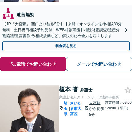
遺言無効
【JR『大宮駅』 西口より徒歩5分】【来所・オンライン法律相談30分
無料｜土日祝日相談予約受付｜WEB相談可能】相続財産調査/遺産分
割協議/遺言書作成/相続放棄など、解決のため全力を尽くします
料金表を見る
電話でお問い合わせ
メールでお問い合わせ
榎本 誉
弁護士
弁護士法人グリーンリーフ法律事務所
大宮駅
営業時間：09:00
埼
さいた
~20:00（平日）
玉
ま市大
から徒歩
|
県
宮区
5分