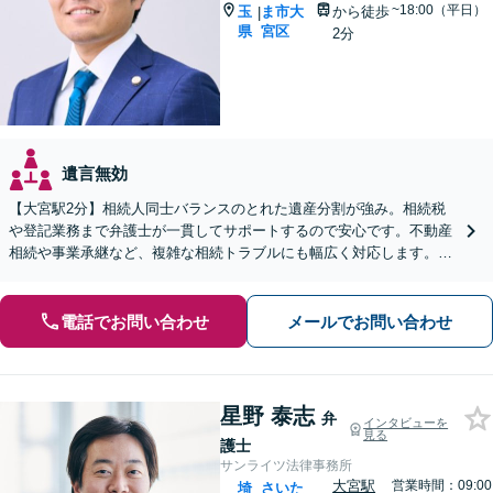
~18:00（平日）
玉
ま市大
から徒歩
|
県
宮区
2分
遺言無効
【大宮駅2分】相続人同士バランスのとれた遺産分割が強み。相続税
や登記業務まで弁護士が一貫してサポートするので安心です。不動産
相続や事業承継など、複雑な相続トラブルにも幅広く対応します。
【夜間・休日の相談可能】【オンライン相談可能】
電話でお問い合わせ
メールでお問い合わせ
星野 泰志
弁
インタビューを
見る
護士
サンライツ法律事務所
大宮駅
営業時間：09:00
埼
さいた