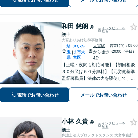
和田 慈朗
弁
インタビューを
見る
護士
大宮ありあけ法律事務所
大宮駅
営業時間：09:00
埼
さいた
~20:00（平日）
玉
ま市大
から徒歩
|
県
宮区
4分
【土曜・夜間も対応可能】【初回相談
３０分又は６０分無料】【元労働基準
監督署職員】法律の力を駆使して、ト
ラブルで悩まれている多くの方を救い
たいと思っています。費用が不安な方
電話でお問い合わせ
メールでお問い合わせ
もご相談ください。【大宮駅徒歩４
分】【電話相談可】
小林 久貴
弁
インタビューを
見る
護士
弁護士法人プロテクトスタンス 大宮事務所