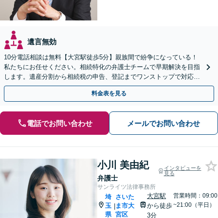
遺言無効
10分電話相談は無料【大宮駅徒歩5分】親族間で紛争になっている！
私たちにお任せください。相続特化の弁護士チームで早期解決を目指
します。遺産分割から相続税の申告、登記までワンストップで対応可
能【休日・夜間対応可】
料金表を見る
電話でお問い合わせ
メールでお問い合わせ
小川 美由紀
インタビューを
見る
弁護士
サンライツ法律事務所
大宮駅
営業時間：09:00
埼
さいた
~21:00（平日）
玉
ま市大
から徒歩
|
県
宮区
3分