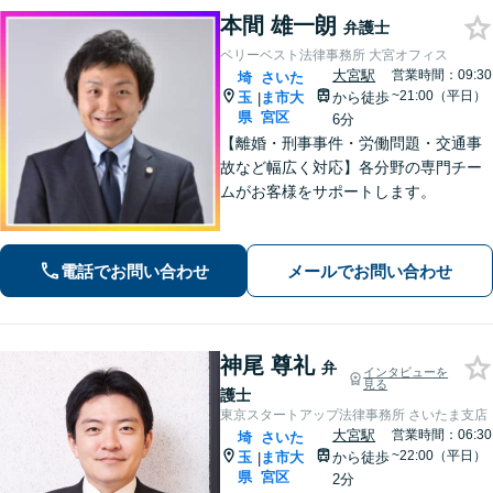
本間 雄一朗
弁護士
ベリーベスト法律事務所 大宮オフィス
大宮駅
営業時間：09:30
埼
さいた
~21:00（平日）
玉
ま市大
から徒歩
|
県
宮区
6分
【離婚・刑事事件・労働問題・交通事
故など幅広く対応】各分野の専門チー
ムがお客様をサポートします。
電話でお問い合わせ
メールでお問い合わせ
神尾 尊礼
弁
インタビューを
見る
護士
東京スタートアップ法律事務所 さいたま支店
大宮駅
営業時間：06:30
埼
さいた
~22:00（平日）
玉
ま市大
から徒歩
|
県
宮区
2分