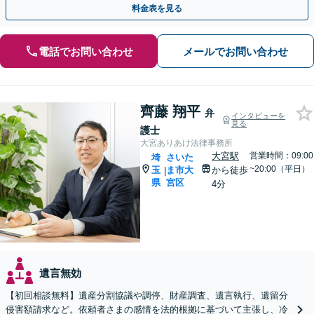
料金表を見る
電話でお問い合わせ
メールでお問い合わせ
齊藤 翔平
弁
インタビューを
見る
護士
大宮ありあけ法律事務所
大宮駅
営業時間：09:00
埼
さいた
~20:00（平日）
玉
ま市大
から徒歩
|
県
宮区
4分
遺言無効
【初回相談無料】遺産分割協議や調停、財産調査、遺言執行、遺留分
侵害額請求など。依頼者さまの感情を法的根拠に基づいて主張し、冷