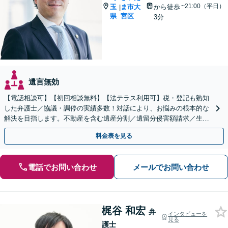
~21:00（平日）
玉
ま市大
から徒歩
|
県
宮区
3分
遺言無効
【電話相談可】【初回相談無料】【法テラス利用可】税・登記も熟知
した弁護士／協議・調停の実績多数！対話により、お悩みの根本的な
解決を目指します。不動産を含む遺産分割／遺留分侵害額請求／生前
対策を全面的にサポート【完全個室】【大宮駅3分】
料金表を見る
電話でお問い合わせ
メールでお問い合わせ
梶谷 和宏
弁
インタビューを
見る
護士