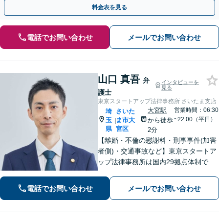
ください。遺言書や生前贈与など生前対策にも注力
料金表を見る
電話でお問い合わせ
メールでお問い合わせ
山口 真吾
弁
インタビューを
見る
護士
東京スタートアップ法律事務所 さいたま支店
大宮駅
営業時間：06:30
埼
さいた
~22:00（平日）
玉
ま市大
から徒歩
|
県
宮区
2分
【離婚・不倫の慰謝料・刑事事件(加害
者側)・交通事故など】東京スタートア
ップ法律事務所は国内29拠点体制で全
国対応！【ご自宅からの電話相談にも
対応(法律相談は完全予約制)】各分野で
電話でお問い合わせ
メールでお問い合わせ
専門性の高い弁護士が寄り添い解決を
サポートします。