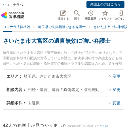
弁護士の方はこちら
ココナラへ
投稿する
探す
閲覧履歴
マイリスト
ログイン
ココナラ法律相談
埼玉県で法律相談できる弁護士
さいたま市で法律相
さいたま市大宮区の遺言無効に強い弁護士
埼玉県のさいたま市大宮区で遺言無効に強い弁護士が42名見つかりました。初
回面談無料や休日面談に対応している弁護士、解決事例を持つ弁護士なども掲
載中。相続・遺言に関係する家族間の相続トラブルや認知症の相続、遺産分割
等の細かな分野での絞り込み検索もでき便利です。特にネクスパート法律事務
所 大宮オフィスの新出 雄亮弁護士や大宮ありあけ法律事務所の佐藤 都弁護
エリア
埼玉県、さいたま市大宮区
変更
士、弁護士法人グリーンリーフ法律事務所の田中 智美弁護士のプロフィール情
報や弁護士費用、強みなどが注目されています。『さいたま市大宮区で土日や
相談内容
相続・遺言、遺言の真偽鑑定・遺言無効
変更
夜間に発生した遺言無効のトラブルを今すぐに弁護士に相談したい』『遺言無
効のトラブル解決の実績豊富な近くの弁護士を検索したい』『初回相談無料で
遺言無効を法律相談できるさいたま市大宮区内の弁護士に相談予約したい』な
詳細条件
未選択
変更
どでお困りの相談者さんにおすすめです。
42
人の弁護士が見つかりました
(検索結果について詳しくは
こちら
)