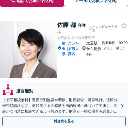
電話でお問い合わせ
メールでお問い合わせ
佐藤 都
弁護
インタビューを見
る
士
大宮ありあけ法律事務所
大宮駅
営業時間：09:00
埼
さいた
~20:00（平日）
玉
ま市大
から徒歩
|
県
宮区
4分
遺言無効
【初回相談無料】遺産分割協議や調停、財産調査、遺言執行、遺留分
侵害額請求など。依頼者さまの感情を法的根拠に基づいて主張し、冷
静かつ円滑に相続できるよう努めます。財産が不明な場合も調査から
対応します。
料金表を見る