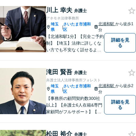
川上 幸夫
弁護士
アネモネ法律事務所
北浦和駅
から徒歩1
埼玉
さいたま市浦和
|
県
区
分
【北浦和駅1分】【完全ご予約
詳細を見
制】【埼玉】法律に詳しくな
る
い方でも不安なく話せるよ
う、わかりやすくご説明する
ことを心がけています。 難し
く感じがちな法律問題も、少
滝田 賢吾
弁護士
しずつ一緒に整理していきま
弁護士法人法律事務所フォレスト
しょう。
北浦和駅
から徒歩2
埼玉
さいたま市浦和
|
県
区
分
【事務所の顧問契約数300社
詳細を見
以上】【弁護士6人在籍&専門
る
家顧問がフルサポート】【北
浦和駅2分】企業法務に強い弁
護士が労働雇用、債権回収、
商取引問題などに対応しま
松田 裕介
弁護士