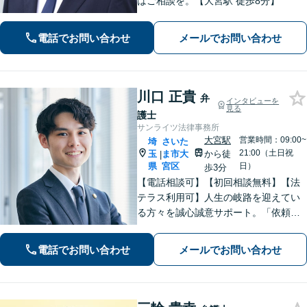
はご相談を。【大宮駅 徒歩8分】
電話でお問い合わせ
メールでお問い合わせ
川口 正貴
弁
インタビューを
見る
護士
サンライツ法律事務所
大宮駅
営業時間：09:00~
埼
さいた
21:00（土日祝
玉
ま市大
から徒
|
県
宮区
日）
歩3分
【電話相談可】【初回相談無料】【法
テラス利用可】人生の岐路を迎えてい
る方々を誠心誠意サポート。「依頼者
さまとの対話を大事にしています」男
女問題／借金問題／相続／企業法務／
電話でお問い合わせ
メールでお問い合わせ
刑事事件／交通事故／労働問題など、
幅広く対応【完全個室】【大宮駅3分】