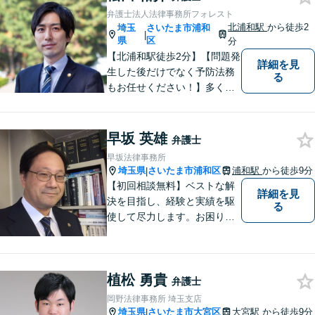
す。中小企業さま、個人事業
弁護士法人法律事務所フォレスト
主さまからのご相談に注力
北浦和駅
から徒歩2
埼玉
さいたま市浦和
|
【初回面談無料】
県
区
分
【北浦和駅徒歩2分】【問題発
詳細を見
生した後だけでなく予防法務
る
もお任せください！】多くの
事業者様に充実したリーガル
サービスを届けます。「どの
ような案件に対してもご依頼
早坂 英雄
弁護士
者様に寄り添って真摯に対応
早坂法律事務所
すること」がモットーです。
埼玉県
さいたま市浦和区
浦和駅
から徒歩9分
|
【完全個室】
【初回相談無料】ベストな解
詳細を見
決を目指し、経験と実績を駆
る
使して尽力します。お困りの
方はお気軽にご相談くださ
い。
植松 勇貴
弁護士
岡野法律事務所 埼玉支店
埼玉県
さいたま市大宮区
大宮駅
から徒歩9分
|