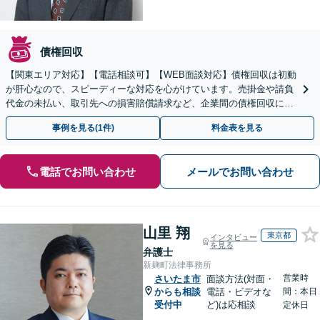
債権回収
【関東エリア対応】【電話相談可】【WEB面談対応】債権回収は初動
が肝心なので、スピーディーな対応を心がけています。売掛金や請負
代金の未払い、取引先への損害賠償請求など、企業間の債権回収に幅
広く対応「フリーランスの報酬未払いもご相談ください」
事例を見る(1件)
料金表を見る
電話でお問い合わせ
メールでお問い合わせ
山里 翔
東京都
インタビュー
を見る
弁護士
新麹町法律事務所
営業時
さいたま市
面談方法(対面・
からも相談
電話・ビデオな
間：本日
受付中
ど)は応相談
定休日