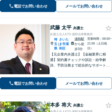
も的確に解決【休日・夜間面談可】
電話でお問い合わせ
メールでお問い合わせ
【浦和駅3分】
武藤 太平
弁護士
弁護士法人KTG 浦和法律事務所
浦和駅
営業時間：09:00~
埼
さいた
21:00（土日祝
玉
ま市浦
から徒
|
県
和区
日）
歩3分
【元企業内弁護士】【金融業界に精
通】契約書チェックや訴訟・紛争解
決、予防法務まで総合的なサポートが
可能です。債権回収の実績も多数！
【ワンストップサービスの提供】
電話でお問い合わせ
メールでお問い合わせ
本多 将大
弁護士
弁護士法人KTG 浦和法律事務所