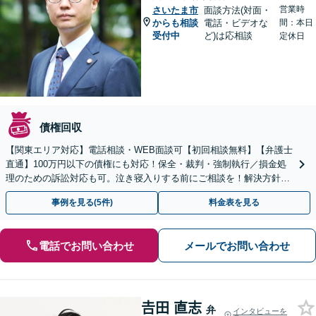
営業時
さいたま市
面談方法(対面・
からも相談
電話・ビデオな
間：本日
受付中
ど)は応相談
定休日
債権回収
【関東エリア対応】電話相談・WEB面談可【初回相談無料】【弁護士
直通】100万円以下の債権にも対応！保全・裁判・強制執行／損金処
理のための訴訟対応も可。泣き寝入りする前にご相談を！解決方針は
初回相談時にしっかりお伝え【請求された側にも対応】
事例を見る(5件)
料金表を見る
電話でお問い合わせ
メールでお問い合わせ
𠮷田 直志
弁
インタビューを