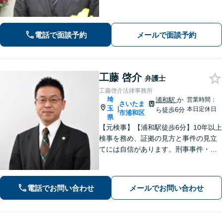
題】DV・ハラスメント問題はお任せく
ださい【相続・遺言】特別受益や寄与
分・遺留分にも積極的に対応【夜間／
電話で面談予約
メールで面談予約
休日の相談可能】
工藤 啓介
弁護士
工藤啓介法律事務所
埼
浦和駅
か
営業時間：
さいたま
玉
|
本日定休日
ら徒歩6分
市浦和区
県
【元検事】【浦和駅徒歩6分】10年以上
検事を務め、証拠の見方と事件の見立
てには自信があります。刑事事件・離
婚等の家事事件・企業法務のご相談を
お受けしております。まずはお問い合
わせ下さい。
電話でお問い合わせ
メールでお問い合わせ