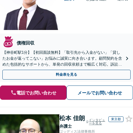
債権回収
【神谷町駅1分】【初回面談無料】「取引先から入金がない」「貸し
たお金が返ってこない」お悩みに誠実に向き合います。顧問契約を含
めた包括的なサポートから、単発の回収依頼まで幅広く対応。訴訟や
交渉で、権利を守るために尽力【夜間相談可】
料金表を見る
電話でお問い合わせ
メールでお問い合わせ
松本 佳朗
東京都
インタビュ
ーを見る
弁護士
ゴッディス法律事務所