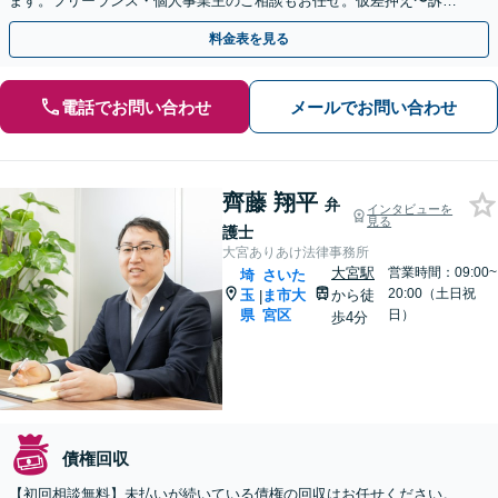
ます。フリーランス・個人事業主のご相談もお任せ。仮差押え〜訴
訟・強制執行まで一貫サポート【完全個室】【大宮駅3分】
料金表を見る
電話でお問い合わせ
メールでお問い合わせ
齊藤 翔平
弁
インタビューを
見る
護士
大宮ありあけ法律事務所
大宮駅
営業時間：09:00~
埼
さいた
20:00（土日祝
玉
ま市大
から徒
|
県
宮区
日）
歩4分
債権回収
【初回相談無料】未払いが続いている債権の回収はお任せください。