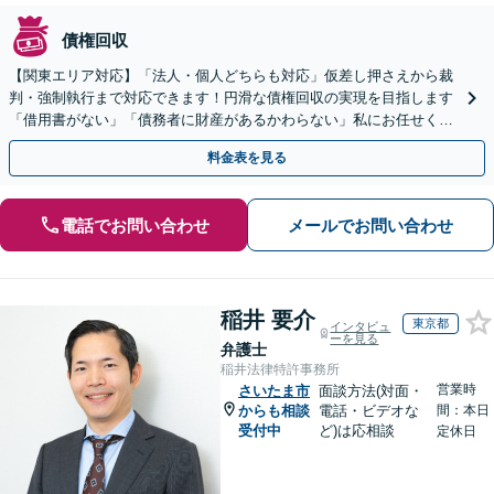
債権回収
【関東エリア対応】「法人・個人どちらも対応」仮差し押さえから裁
判・強制執行まで対応できます！円滑な債権回収の実現を目指します
「借用書がない」「債務者に財産があるかわらない」私にお任せくだ
さい！【分割払いあり】【休日・夜間相談可】
料金表を見る
電話でお問い合わせ
メールでお問い合わせ
稲井 要介
東京都
インタビュ
ーを見る
弁護士
稲井法律特許事務所
営業時
さいたま市
面談方法(対面・
からも相談
電話・ビデオな
間：本日
受付中
ど)は応相談
定休日