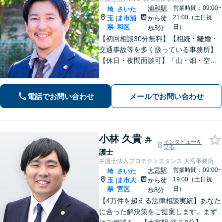
浦和駅
営業時間：09:00~
埼
さいた
21:00（土日祝
玉
ま市浦
から徒
|
県
和区
日）
歩3分
【初回相談30分無料】【相続・離婚・
交通事故等を多く扱っている事務所】
【休日・夜間面談可】「山・畑・空き
家などの遺産分割にも対応」相続・離
婚丸ごとお任せください【浦和駅3分】
電話でお問い合わせ
メールでお問い合わせ
小林 久貴
弁
インタビューを
見る
護士
弁護士法人プロテクトスタンス 大宮事務所
大宮駅
営業時間：09:00~
埼
さいた
19:00（土日祝
玉
ま市大
から徒
|
県
宮区
日）
歩8分
【4万件を超える法律相談実績】あなた
に合った解決策をご提案します。まず