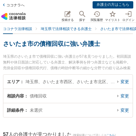
弁護士の方はこちら
ココナラへ
投稿する
探す
閲覧履歴
マイリスト
ログイン
ココナラ法律相談
埼玉県で法律相談できる弁護士
さいたま市で法律相
さいたま市の債権回収に強い弁護士
埼玉県のさいたま市で債権回収に強い弁護士が57名見つかりました。初回面談
無料や休日面談に対応している弁護士、解決事例を持つ弁護士なども掲載中。
売掛金回収や債権回収代行、債権の時効中断等の細かな分野での絞り込み検索
もでき便利です。特に中野法律事務所の中野 博喜弁護士や弁護士法人法律事務
所フォレストの中尾 基哉弁護士、大宮ありあけ法律事務所の佐藤 都弁護士のプ
エリア
埼玉県、さいたま市西区、さいたま市北区、さいたま市大宮区、さいたま市見沼区、さいたま市中央区、さいたま市桜区、さいたま市浦和区、さいたま市南区、さいたま市緑区、さいたま市岩槻区
変更
ロフィール情報や弁護士費用、強みなどが注目されています。『さいたま市で
土日や夜間に発生した債権回収のトラブルを今すぐに弁護士に相談したい』
相談内容
債権回収
変更
『債権回収のトラブル解決の実績豊富な近くの弁護士を検索したい』『初回相
談無料で債権回収を法律相談できるさいたま市内の弁護士に相談予約したい』
などでお困りの相談者さんにおすすめです。
詳細条件
未選択
変更
57
人の弁護士が見つかりました
(検索結果について詳しくは
こちら
)