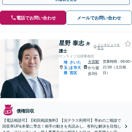
電話でお問い合わせ
メールでお問い合わせ
星野 泰志
弁
インタビューを
見る
護士
サンライツ法律事務所
大宮駅
営業時間：09:00~
埼
さいた
21:00（土日祝
玉
ま市大
から徒
|
県
宮区
日）
歩3分
債権回収
【電話相談可】【初回相談無料】【法テラス利用可】早めのご相談で
回収率UP&本業に専念！相手の動きを先読みし、有利な解決を目指し