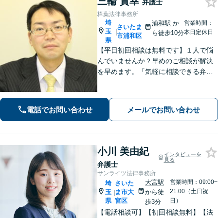
三輪 貴幸
弁護士
樟葉法律事務所
埼
浦和駅
か
営業時間：
さいたま
玉
|
本日定休日
ら徒歩10分
市浦和区
県
【平日初回相談は無料です】１人で悩
んでいませんか？早めのご相談が解決
を早めます。「気軽に相談できる弁護
士」として企業法務、相続から借金問
題まで広く対応。裁判所隣の立地を活
かした迅速な行動力でサポートしま
電話でお問い合わせ
メールでお問い合わせ
す。まずはお気軽にご相談ください。
小川 美由紀
インタビューを
見る
弁護士
サンライツ法律事務所
大宮駅
営業時間：09:00~
埼
さいた
21:00（土日祝
玉
ま市大
から徒
|
県
宮区
日）
歩3分
【電話相談可】【初回相談無料】【法