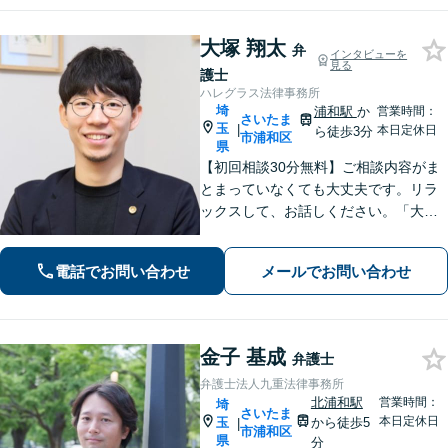
大塚 翔太
弁
インタビューを
見る
護士
ハレグラス法律事務所
埼
浦和駅
か
営業時間：
さいたま
玉
|
本日定休日
ら徒歩3分
市浦和区
県
【初回相談30分無料】ご相談内容がま
とまっていなくても大丈夫です。リラ
ックスして、お話しください。「大塚
先生に相談して良かった」と思ってい
ただけるよう、一つひとつ丁寧に取り
電話でお問い合わせ
メールでお問い合わせ
組み、前を向くお手伝いができれば幸
いです【夜間・土日祝面談可】
金子 基成
弁護士
弁護士法人九重法律事務所
北浦和駅
営業時間：
埼
さいたま
本日定休日
玉
から徒歩5
|
市浦和区
県
分