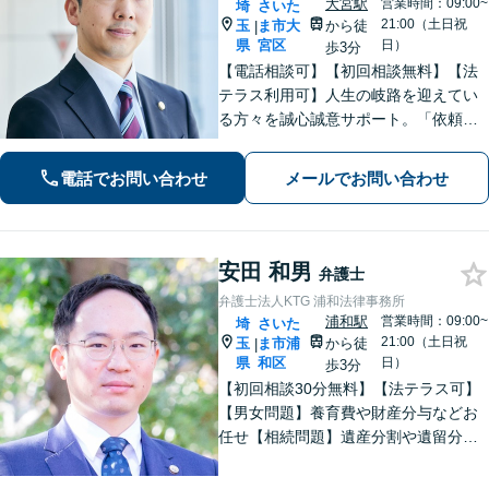
大宮駅
営業時間：09:00~
埼
さいた
21:00（土日祝
玉
ま市大
から徒
|
県
宮区
日）
歩3分
【電話相談可】【初回相談無料】【法
テラス利用可】人生の岐路を迎えてい
る方々を誠心誠意サポート。「依頼者
さまとの対話を大事にしています」男
女問題／借金問題／相続／企業法務／
電話でお問い合わせ
メールでお問い合わせ
刑事事件／交通事故／労働問題など、
幅広く対応【完全個室】【大宮駅3分】
安田 和男
弁護士
弁護士法人KTG 浦和法律事務所
浦和駅
営業時間：09:00~
埼
さいた
21:00（土日祝
玉
ま市浦
から徒
|
県
和区
日）
歩3分
【初回相談30分無料】【法テラス可】
【男女問題】養育費や財産分与などお
任せ【相続問題】遺産分割や遺留分、
相続放棄、遺言書作成などに対応【不
動産】他士業との連携で、複雑な事案