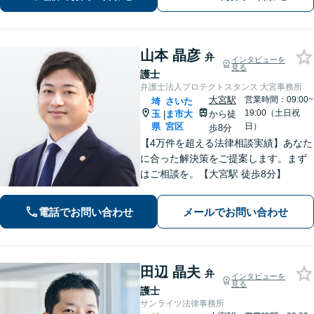
という方も、お気軽にご相談ください
山本 晶彦
弁
インタビューを
見る
護士
弁護士法人プロテクトスタンス 大宮事務所
大宮駅
営業時間：09:00~
埼
さいた
19:00（土日祝
玉
ま市大
から徒
|
県
宮区
日）
歩8分
【4万件を超える法律相談実績】あなた
に合った解決策をご提案します。まず
はご相談を。【大宮駅 徒歩8分】
電話でお問い合わせ
メールでお問い合わせ
田辺 晶夫
弁
インタビューを
見る
護士
サンライツ法律事務所