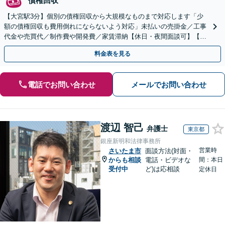
債権回収
【大宮駅3分】個別の債権回収から大規模なものまで対応します「少
額の債権回収も費用倒れにならないよう対応」未払いの売掛金／工事
代金や売買代／制作費や開発費／家賃滞納【休日・夜間面談可】【電
話面談対応】
料金表を見る
電話でお問い合わせ
メールでお問い合わせ
渡辺 智己
弁護士
東京都
銀座新明和法律事務所
営業時
さいたま市
面談方法(対面・
からも相談
電話・ビデオな
間：本日
受付中
ど)は応相談
定休日