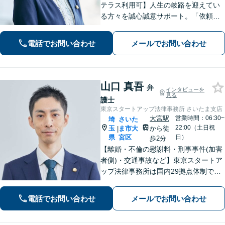
テラス利用可】人生の岐路を迎えてい
る方々を誠心誠意サポート。「依頼者
さまとの対話を大事にしています」男
女問題／借金問題／相続／企業法務／
電話でお問い合わせ
メールでお問い合わせ
刑事事件／交通事故／労働問題など、
幅広く対応【完全個室】【大宮駅3分】
山口 真吾
弁
インタビューを
見る
護士
東京スタートアップ法律事務所 さいたま支店
大宮駅
営業時間：06:30~
埼
さいた
22:00（土日祝
玉
ま市大
から徒
|
県
宮区
日）
歩2分
【離婚・不倫の慰謝料・刑事事件(加害
者側)・交通事故など】東京スタートア
ップ法律事務所は国内29拠点体制で全
国対応！【ご自宅からの電話相談にも
対応(法律相談は完全予約制)】各分野で
電話でお問い合わせ
メールでお問い合わせ
専門性の高い弁護士が寄り添い解決を
サポートします。