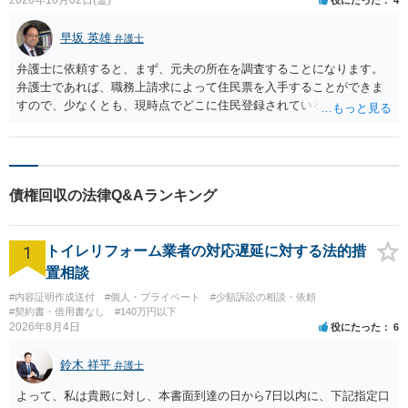
2020年10月02日(金)
役にたった
4
早坂 英雄
弁護士
弁護士に依頼すると、まず、元夫の所在を調査することになります。
弁護士であれば、職務上請求によって住民票を入手することができま
すので、少なくとも、現時点でどこに住民登録されているかが分かり
ます。そのうえで、公正証書には金銭請求に関する強制執行認諾文言
があるはずですので、元夫の財産（預貯金や給料等）に対する強制執
行を検討することになると思われます。他方、強制できない条項（例
えば、住所変更の連絡など）は、強制的に行う手立てはありません。
債権回収の法律Q&Aランキング
費用については、事務所ごとに設定しておりますので、事務所のＨＰ
で調べるとか、個別に尋ねていただくことになります。
1
トイレリフォーム業者の対応遅延に対する法的措
置相談
#内容証明作成送付
#個人・プライベート
#少額訴訟の相談・依頼
#契約書・借用書なし
#140万円以下
2026年8月4日
役にたった
6
鈴木 祥平
弁護士
よって、私は貴殿に対し、本書面到達の日から7日以内に、下記指定口