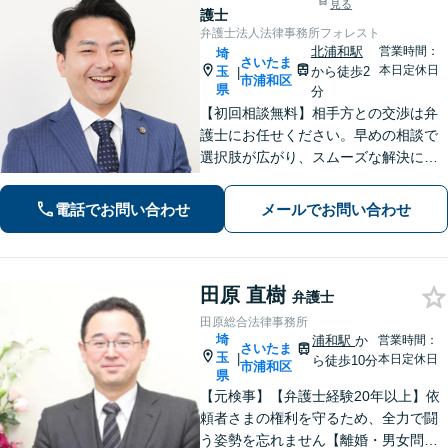
見る
護士
弁護士法人法律事務所フォレスト
北浦和駅
営業時間：
埼
さいたま
本日定休日
玉
から徒歩2
|
市浦和区
県
分
【初回相談無料】相手方との交渉は弁
護士にお任せください。早めの相談で
選択肢が広がり、スムーズな解決につ
ながります。【不貞慰謝料請求の経験
豊富】【示談成功・不起訴獲得の実績
電話でお問い合わせ
メールでお問い合わせ
豊富】あなたの権利を守り、最善の結
果を目指します「少年事件の実績多
数」
田原 直樹
弁護士
田原総合法律事務所
埼
浦和駅
か
営業時間：
さいたま
玉
|
本日定休日
ら徒歩10分
市浦和区
県
【元検事】【弁護士経験20年以上】依
頼者さまの権利を守るため、全力で闘
う姿勢を忘れません【離婚・男女問