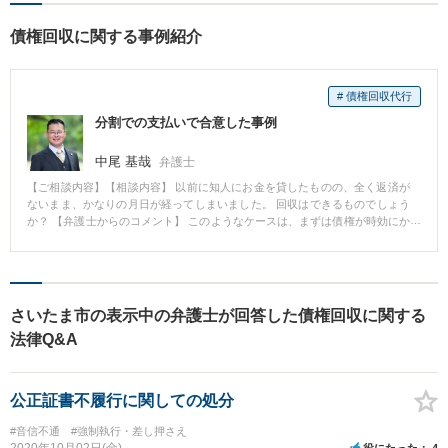
債権回収に関する事例紹介
# 債権回収代行
分割での支払いで合意した事例
中尾 基哉
弁護士
【ご相談内容】【相談内容】 以前に知人にお金を貸したものの、全く返済が
ないまま、かなりの月日が経ってしまいました。 回収はできるものでしょう
か？ 【弁護士からのコメント】 このようなケースは、まずは債権が時効にか
かっていないかをチェックする必要があります。 その上で、時効期間経過前
でしたので、取り急ぎ内容証明郵便での請求により、時効リスクを遮断し、
分割払いにより、全額を回収することができました。 ※事務所の解決事例と
なります。
さいたま市の表示中の弁護士が回答した債権回収に関する
法律Q&A
公正証書不履行に関しての処分
#音信不通
#強制執行・差し押さえ