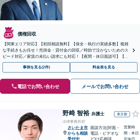
債権回収
【関東エリア対応】【初回相談無料】【保全・執行の実績多数】複雑
な手続きもお任せ！売掛金・貸付金の回収／時効で泣かないためのス
ピード対応／家賃の未払い請求にも対応！【夜間・休日面談可】【完
全個室】
事例を見る(2件)
料金表を見る
電話でお問い合わせ
メールでお問い合わせ
野﨑 智裕
弁護士
東京都
法律事務所碧
営業時
さいたま市
面談方法(対面・
からも相談
電話・ビデオな
間：本日
受付中
ど)は応相談
定休日