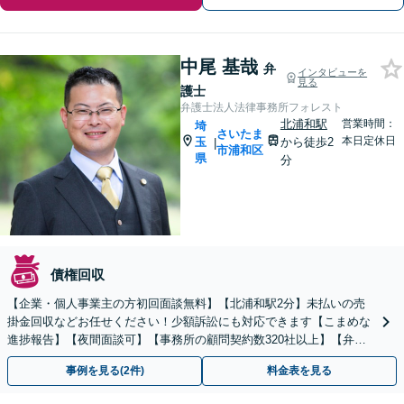
中尾 基哉
弁
インタビューを
見る
護士
弁護士法人法律事務所フォレスト
北浦和駅
営業時間：
埼
さいたま
本日定休日
玉
から徒歩2
|
市浦和区
県
分
債権回収
【企業・個人事業主の方初回面談無料】【北浦和駅2分】未払いの売
掛金回収などお任せください！少額訴訟にも対応できます【こまめな
進捗報告】【夜間面談可】【事務所の顧問契約数320社以上】【弁護
士6人在籍&専門家顧問がフルサポート】
事例を見る(2件)
料金表を見る