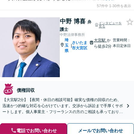
57件中 1-30件を表示
中野 博喜
弁
インタビューを
見る
護士
中野法律事務所
埼
大宮駅
か
営業時間：
さいたま
玉
|
本日定休日
ら徒歩2分
市大宮区
県
債権回収
【大宮駅2分】【夜間・休日の相談可能】確実な債権の回収のため、
迅速かつ的確な対応を心がけています。交渉から訴訟まで手厚くサポ
ートします。個人事業主・フリーランスの方のご相談も承っておりま
す。【オンライン相談可能】
電話でお問い合わせ
メールでお問い合わせ