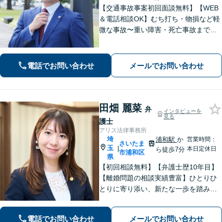
【交通事故事案初回面談無料】【WEB
＆電話相談OK】むち打ち・物損など軽
微な事故〜重い障害・死亡事故まで、
豊富な対応実績。弁護士3名で3,000件
以上の交通事故の実績あり。ご相談、
解決まで全て弁護士が対応し、負担を
電話でお問い合わせ
メールでお問い合わせ
軽減します【北浦和駅7分】
田畑 麗菜
弁
インタビューを
見る
護士
アリス法律事務所
埼
浦和駅
か
営業時間：
さいたま
玉
|
本日定休日
ら徒歩7分
市浦和区
県
【初回相談無料】【弁護士歴10年目】
【離婚問題の相談実績豊富】ひとりひ
とりに寄り添い、新たな一歩を踏み出
すお手伝いをします！女性特有の痛み
や辛さに共感し、最後までサポート
電話でお問い合わせ
メールでお問い合わせ
「何を相談すればよいかわからない」