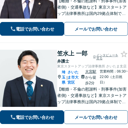
【離婚・不倫の慰謝料・刑事事件(加害
者側)・交通事故など】東京スタートア
ップ法律事務所は国内29拠点体制で全
国対応！【ご自宅からの電話相談にも
対応(法律相談は完全予約制)】各分野で
電話でお問い合わせ
メールでお問い合わせ
専門性の高い弁護士が寄り添い解決を
サポートします。
笠水上 一郎
インタビューを
見る
弁護士
東京スタートアップ法律事務所 さいたま支店
大宮駅
営業時間：06:30~
埼
さいた
22:00（土日祝
玉
ま市大
から徒
|
県
宮区
日）
歩2分
【離婚・不倫の慰謝料・刑事事件(加害
者側)・交通事故など】東京スタートア
ップ法律事務所は国内29拠点体制で全
国対応！【ご自宅からの電話相談にも
対応(法律相談は完全予約制)】各分野で
電話でお問い合わせ
メールでお問い合わせ
専門性の高い弁護士が寄り添い解決を
サポートします。