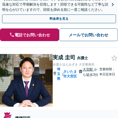
迅速な対応で早期解決を目指します！回収できる可能性など丁寧な説
明を心がけていますので、回収を諦める前に一度ご相談ください。
料金表を見る
電話でお問い合わせ
メールでお問い合わせ
実成 圭司
弁護士
弁護士法人みずき 大宮事務所
埼
大宮駅
か
営業時間：
さいたま
玉
|
本日定休日
ら徒歩3分
市大宮区
県