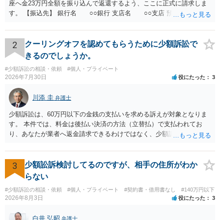
座へ金23万円全額を振り込んで返還するよう、ここに正式に請求しま
す。 【振込先】 銀行名 ○○銀行 支店名 ○○支店 預金種別 普通
口座番号 ○○○○○○○ 口座名義 ○○○○ 万一、上記期限までに返金がな
されない場合には、貴殿には任意に返金する意思がないものと判断
し、やむを得ず、返還金23万円及びこれに対する遅延損害金の支払い
2
クーリングオフを認めてもらうために少額訴訟で
を求める民事訴訟、支払督促その他必要な法的手続を直ちに講じま
きるのでしょうか。
す。 その際には、訴訟に要する費用その他法令上認められる金員につ
#少額訴訟の相談・依頼
#個人・プライベート
いても併せて請求する予定ですので、あらかじめ申し添えます。 本件
2026年7月30日
役にたった
3
は、貴殿自らが契約を解約したことによって生じた返還義務の履行を
求めるものにすぎません。貴殿の仕入先との取引関係や返金時期など
川添 圭
弁護士
の内部事情は、私に対する返還義務の発生や履行時期には何ら影響を
及ぼすものではありません。 これ以上、本件の解決を不必要に遅延さ
少額訴訟は、60万円以下の金銭の支払いを求める訴えが対象となりま
せることなく、誠意をもって速やかに返金手続を履行されるよう、強
す。 本件では、料金は後払い決済の方法（立替払）で支払われてお
く求めます。 以上
り、あなたが業者へ返金請求できるわけではなく、少額訴訟は使えな
いと思われます。 当該事業者と後払い決済業者を被告として債務不存
在確認請求訴訟を提起することも考えられますが、まずは後払い決済
業者へ（原契約のクーリング・オフの証拠の写しとともに）支払拒絶
3
少額訟訴検討してるのですが、相手の住所がわか
の通知書を送り、もし訴訟や支払督促を行ってきた場合には全面的に
らない
争う、というやり方がベターではないかと思います。弁護士会の相談
#少額訴訟の相談・依頼
#個人・プライベート
#契約書・借用書なし
#140万円以下
センター等で、消費者問題に強い弁護士（消費者保護委員会に所属し
2026年8月3日
役にたった
3
ているなど）へ相談されることをお勧めします。
白井 弘昭
弁護士