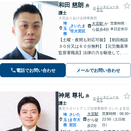
和田 慈朗
弁
インタビューを
見る
護士
大宮ありあけ法律事務所
埼
大宮駅
か
営業時間：
さいたま
玉
|
本日定休日
ら徒歩4分
市大宮区
県
【土曜・夜間も対応可能】【初回相談
３０分又は６０分無料】【元労働基準
監督署職員】法律の力を駆使して、ト
ラブルで悩まれている多くの方を救い
たいと思っています。費用が不安な方
電話でお問い合わせ
メールでお問い合わせ
もご相談ください。【大宮駅徒歩４
分】【電話相談可】
神尾 尊礼
弁
インタビューを
見る
護士
東京スタートアップ法律事務所 さいたま支店
大宮駅
営業時間：06:30~
埼
さいた
22:00（土日祝
玉
ま市大
から徒
|
県
宮区
日）
歩2分