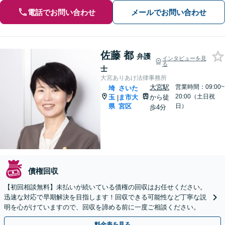
電話でお問い合わせ
メールでお問い合わせ
佐藤 都
弁護
インタビューを見
る
士
大宮ありあけ法律事務所
大宮駅
営業時間：09:00~
埼
さいた
20:00（土日祝
玉
ま市大
から徒
|
県
宮区
日）
歩4分
債権回収
【初回相談無料】未払いが続いている債権の回収はお任せください。
迅速な対応で早期解決を目指します！回収できる可能性など丁寧な説
明を心がけていますので、回収を諦める前に一度ご相談ください。
料金表を見る