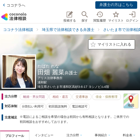
弁護士の方はこちら
ココナラへ
投稿する
探す
閲覧履歴
マイリスト
ログイン
ココナラ法律相談
埼玉県で法律相談できる弁護士
さいたま市で法律相
マイリストに入れる
たばた れな
田畑 麗菜
弁護士
アリス法律事務所
浦和駅
埼玉県
さいたま市浦和区高砂3-6-17 ヨシノビル4階
注力分野
離婚・男女問題
相続・遺言
交通事故
借金・債務整理
対応体制
分割払い利用可
初回面談無料
電話相談可
※電話によるご相談を希望の場合は初回から有料相談となります。ご来所での
注意補足
初回相談をおすすめしております。
インタビュー
注力分野
事例紹介
料金表
プロフィール