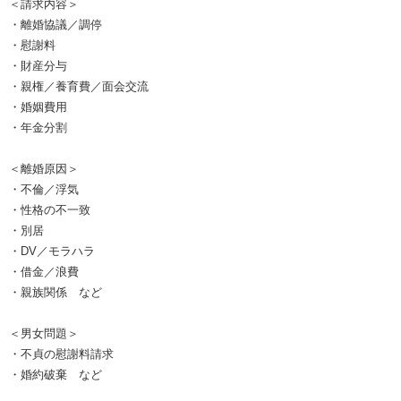
＜請求内容＞
・離婚協議／調停
・慰謝料
・財産分与
・親権／養育費／面会交流
・婚姻費用
・年金分割
＜離婚原因＞
・不倫／浮気
・性格の不一致
・別居
・DV／モラハラ
・借金／浪費
・親族関係 など
＜男女問題＞
・不貞の慰謝料請求
・婚約破棄 など