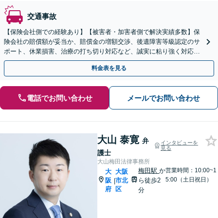
交通事故
【保険会社側での経験あり】【被害者・加害者側で解決実績多数】保
険会社の賠償額が妥当か、賠償金の増額交渉、後遺障害等級認定のサ
ポート、休業損害、治療の打ち切り対応など、誠実に粘り強く対応。
手続き・交渉お任せください。【弁護士特約の利用可】
料金表を見る
電話でお問い合わせ
メールでお問い合わせ
大山 泰寛
弁
インタビューを
見る
護士
大山梅田法律事務所
梅田駅
か
営業時間：10:00~1
大
大阪
5:00（土日祝日）
阪
市北
ら徒歩2
|
府
区
分