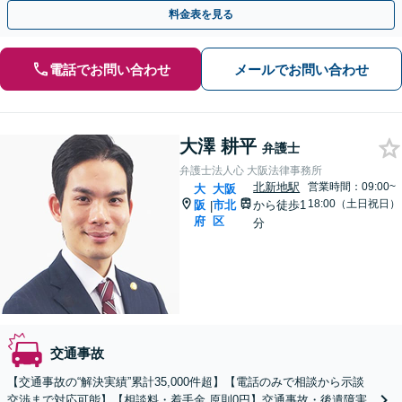
能】
料金表を見る
電話でお問い合わせ
メールでお問い合わせ
大澤 耕平
弁護士
弁護士法人心 大阪法律事務所
北新地駅
営業時間：09:00~
大
大阪
18:00（土日祝日）
阪
市北
から徒歩1
|
府
区
分
交通事故
【交通事故の“解決実績”累計35,000件超】【電話のみで相談から示談
交渉まで対応可能】【相談料・着手金 原則0円】交通事故・後遺障害