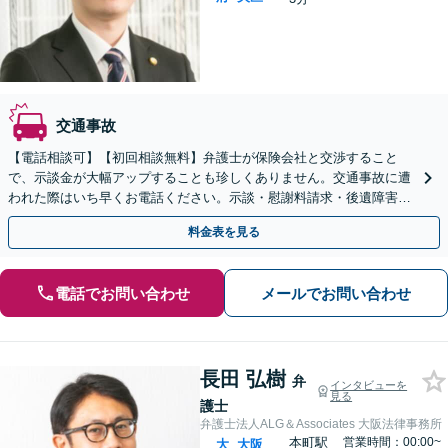
交通事故
【電話相談可】【初回相談無料】弁護士が保険会社と交渉すること
で、示談金が大幅アップすることも珍しくありません。交通事故に遭
われた際はいち早くお電話ください。示談・慰謝料請求・後遺障害等
級認定・弁護士費用特約など親身になってご相談に乗ります。
料金表を見る
電話でお問い合わせ
メールでお問い合わせ
長田 弘樹
弁
インタビューを
見る
護士
弁護士法人ALG＆Associates 大阪法律事務所
本町駅
営業時間：00:00~
大
大阪