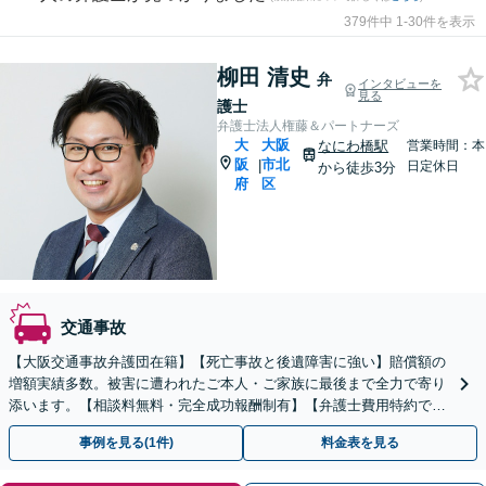
379件中 1-30件を表示
柳田 清史
弁
インタビューを
見る
護士
弁護士法人権藤＆パートナーズ
大
大阪
なにわ橋駅
営業時間：本
阪
市北
|
日定休日
から徒歩3分
府
区
交通事故
【大阪交通事故弁護団在籍】【死亡事故と後遺障害に強い】賠償額の
増額実績多数。被害に遭われたご本人・ご家族に最後まで全力で寄り
添います。【相談料無料・完全成功報酬制有】【弁護士費用特約でご
相談～解決まで完全無料になる可能性有】
事例を見る(1件)
料金表を見る