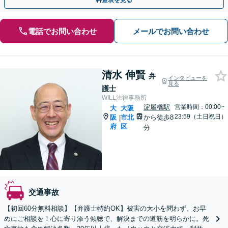
料金表を見る
電話でお問い合わせ
メールでお問い合わせ
清水 伸賢
弁
インタビューを
見る
護士
WILL法律事務所
淀屋橋駅
営業時間：00:00~
大
大阪
23:59（土日祝日）
阪
市北
から徒歩8
|
府
区
分
交通事故
【初回60分無料相談】【弁護士特約OK】被害の大小を問わず、お早
めにご相談を！心に寄り添う傾聴で、解決までの道筋を明らかに。死