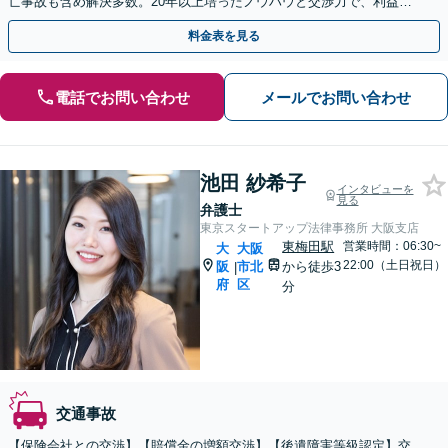
亡事故も含め解決多数。20年以上培ったノウハウと交渉力で、利益の
最大化を目指します【休日・夜間対応】【完全個室】
料金表を見る
電話でお問い合わせ
メールでお問い合わせ
池田 紗希子
インタビューを
見る
弁護士
東京スタートアップ法律事務所 大阪支店
東梅田駅
営業時間：06:30~
大
大阪
22:00（土日祝日）
阪
市北
から徒歩3
|
府
区
分
交通事故
【保険会社との交渉】【賠償金の増額交渉】【後遺障害等級認定】交