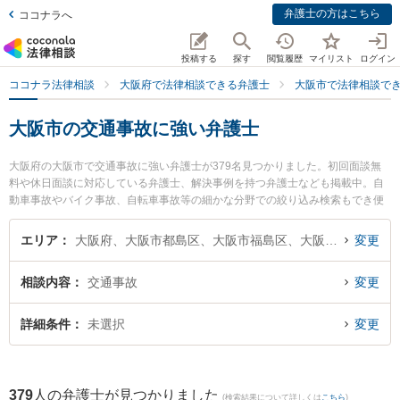
弁護士の方はこちら
ココナラへ
投稿する
探す
閲覧履歴
マイリスト
ログイン
ココナラ法律相談
大阪府で法律相談できる弁護士
大阪市で法律相談で
大阪市の交通事故に強い弁護士
大阪府の大阪市で交通事故に強い弁護士が379名見つかりました。初回面談無
料や休日面談に対応している弁護士、解決事例を持つ弁護士なども掲載中。自
動車事故やバイク事故、自転車事故等の細かな分野での絞り込み検索もでき便
利です。特に弁護士法人権藤＆パートナーズの柳田 清史弁護士や梅田法律事務
所の中村 直志弁護士、弁護士法人プロテクトスタンス 大阪事務所の森 拓也弁
エリア
大阪府、大阪市都島区、大阪市福島区、大阪市此花区、大阪市西区、大阪市港区、大阪市大正区、大阪市天王寺区、大阪市浪速区、大阪市西淀川区、大阪市東淀川区、大阪市東成区、大阪市生野区、大阪市旭区、大阪市城東区、大阪市阿倍野区、大阪市住吉区、大阪市東住吉区、大阪市西成区、大阪市淀川区、大阪市鶴見区、大阪市住之江区、大阪市平野区、大阪市北区、大阪市中央区
変更
護士のプロフィール情報や弁護士費用、強みなどが注目されています。『大阪
市で土日や夜間に発生した交通事故のトラブルを今すぐに弁護士に相談した
相談内容
交通事故
変更
い』『交通事故のトラブル解決の実績豊富な近くの弁護士を検索したい』『初
回相談無料で交通事故を法律相談できる大阪市内の弁護士に相談予約したい』
などでお困りの相談者さんにおすすめです。
詳細条件
未選択
変更
379
人の弁護士が見つかりました
(検索結果について詳しくは
こちら
)