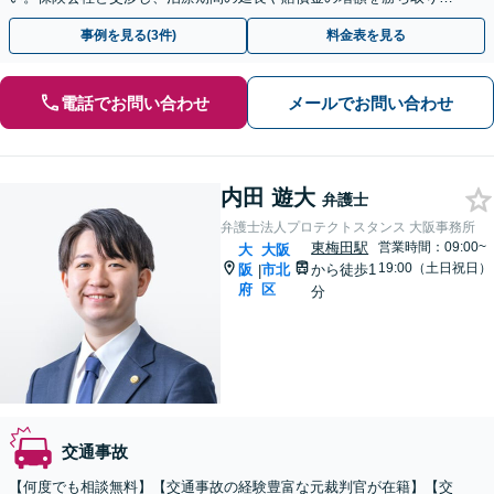
す。後遺障害の等級認定の手続きなどもお任せください。
事例を見る(3件)
料金表を見る
電話でお問い合わせ
メールでお問い合わせ
内田 遊大
弁護士
弁護士法人プロテクトスタンス 大阪事務所
東梅田駅
営業時間：09:00~
大
大阪
19:00（土日祝日）
阪
市北
から徒歩1
|
府
区
分
交通事故
【何度でも相談無料】【交通事故の経験豊富な元裁判官が在籍】【交