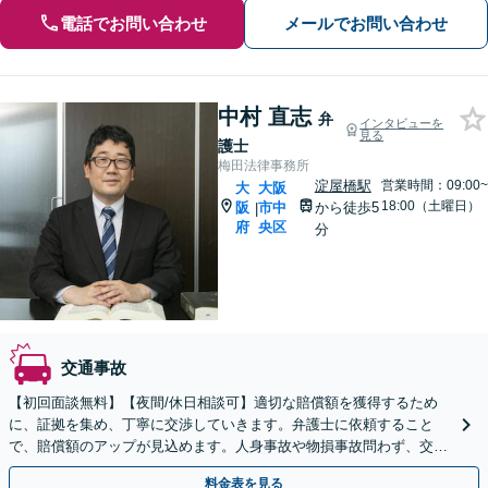
電話でお問い合わせ
メールでお問い合わせ
中村 直志
弁
インタビューを
見る
護士
梅田法律事務所
淀屋橋駅
営業時間：09:00~
大
大阪
18:00（土曜日）
阪
市中
から徒歩5
|
府
央区
分
交通事故
【初回面談無料】【夜間/休日相談可】適切な賠償額を獲得するため
に、証拠を集め、丁寧に交渉していきます。弁護士に依頼すること
で、賠償額のアップが見込めます。人身事故や物損事故問わず、交通
事故でお困りの方は、まずご相談ください。
料金表を見る