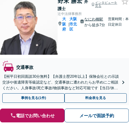
野末 勝宏
弁
インタビューを
見る
護士
辻中法律事務所
大
大阪
なにわ橋駅
営業時間：本
阪
市北
|
日定休日
から徒歩7分
府
区
交通事故
【🆓平日初回面談30分無料】【弁護士歴20年以上】保険会社との示談
交渉や後遺障害等級認定など、交通事故に遭われたらお早めにご相談
ください。人身事故/死亡事故/物損事故など対応可能です【当日/休日/
夜間の面談可(事前予約制)】
事例を見る(1件)
料金表を見る
電話でお問い合わせ
メールで面談予約