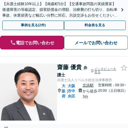
【弁護士経験10年以上】【南森町5分】【交通事故問題の実績豊富】
後遺障害の等級認定、損害賠償金の増額、治療費の打ち切り、自転車
事故、休業損害など幅広い分野に対応。示談交渉もお任せください。
【初回面談無料】
事例を見る(2件)
料金表を見る
電話でお問い合わせ
メールでお問い合わせ
齋藤 優貴
弁
インタビューを
見る
護士
弁護士法人リベルタ総合法律事務所
北浜駅
営業時間：09:30~
大
大阪
20:00（土日祝日）
阪
市中
から徒歩
|
府
央区
3分