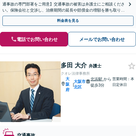
通事故の専門部署をご用意】交通事故の被害は弁護士にご相談くださ
い。保険会社と交渉し、治療期間の延長や賠償金の増額を勝ち取りま
す。後遺障害の等級認定の手続きなどもお任せください。
料金表を見る
電話でお問い合わせ
メールでお問い合わせ
多田 大介
弁護士
クオレ法律事務所
大
北浜駅
から
営業時間：本
大阪市
阪
|
日定休日
徒歩3分
北区
府
交通事故