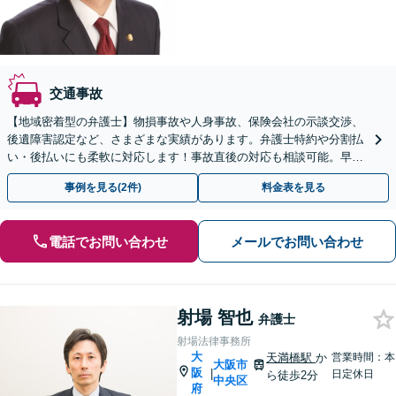
交通事故
【地域密着型の弁護士】物損事故や人身事故、保険会社の示談交渉、
後遺障害認定など、さまざまな実績があります。弁護士特約や分割払
い・後払いにも柔軟に対応します！事故直後の対応も相談可能。早め
に弁護士に相談し、有利な示談交渉を！【今川駅2分】
事例を見る(2件)
料金表を見る
電話でお問い合わせ
メールでお問い合わせ
射場 智也
弁護士
射場法律事務所
大
天満橋駅
か
営業時間：本
大阪市
阪
|
日定休日
ら徒歩2分
中央区
府