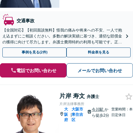
交通事故
【全国対応】【初回面談無料】怪我の痛みや将来への不安、一人で抱
え込まずにご相談ください。多数の解決実績に基づき、適切な賠償金
の獲得に向けて尽力します。弁護士費用特約の利用も可能です。正当
な補償を受け取るため尽力いたします【休日・夜間相談可】
事例を見る(2件)
料金表を見る
電話でお問い合わせ
メールでお問い合わせ
片岸 寿文
弁護士
片岸法律事務所
大
大阪市
今川駅
か
営業時間：本
阪
東住吉
|
日定休日
ら徒歩2分
府
区