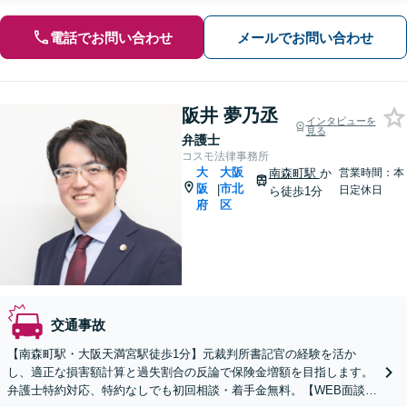
電話でお問い合わせ
メールでお問い合わせ
阪井 夢乃丞
インタビューを
見る
弁護士
コスモ法律事務所
大
大阪
南森町駅
か
営業時間：本
阪
市北
|
日定休日
ら徒歩1分
府
区
交通事故
【南森町駅・大阪天満宮駅徒歩1分】元裁判所書記官の経験を活か
し、適正な損害額計算と過失割合の反論で保険金増額を目指します。
弁護士特約対応、特約なしでも初回相談・着手金無料。【WEB面談可