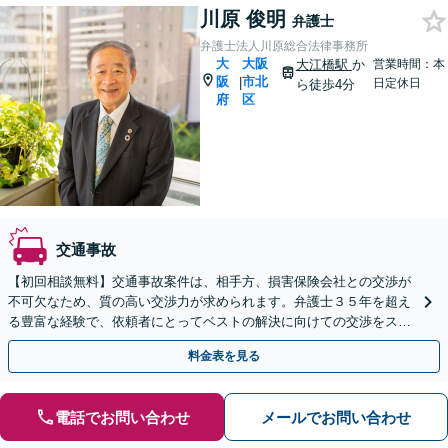
川原 俊明
弁護士
弁護士法人川原総合法律事務所
大
大阪
大江橋駅
か
営業時間：本
阪
市北
|
日定休日
ら徒歩4分
府
区
交通事故
【初回相談無料】交通事故案件は、相手方、損害保険会社との交渉が
不可欠なため、質の高い交渉力が求められます。弁護士３５年を超え
る豊富な経験で、依頼者にとってベストの解決に向けての交渉をスピ
ーディにこなします。
料金表を見る
電話でお問い合わせ
メールでお問い合わせ