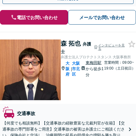
電話でお問い合わせ
メールでお問い合わせ
森 拓也
弁護
インタビューを見
る
士
弁護士法人プロテクトスタンス 大阪事務所
東梅田駅
営業時間：09:00~
大
大阪
19:00（土日祝日）
阪
市北
から徒歩1
|
府
区
分
交通事故
【何度でも相談無料】【交通事故の経験豊富な元裁判官が在籍】【交
通事故の専門部署をご用意】交通事故の被害は弁護士にご相談くださ
い。保険会社と交渉し、治療期間の延長や賠償金の増額を勝ち取りま