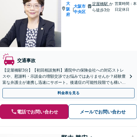
大
淀屋橋駅
か
営業時間：本
大阪市
阪
|
日定休日
ら徒歩3分
中央区
府
交通事故
【淀屋橋駅3分】【初回相談無料】通院中の保険会社への対応ストレ
スや、慰謝料・示談金の増額交渉でお悩みではありませんか？経験豊
富な弁護士が連携し迅速にサポート。後遺症の可能性段階でも構いま
せんので、まずはご相談ください。【夜間・休日相談可】
料金表を見る
電話でお問い合わせ
メールでお問い合わせ