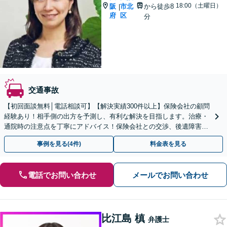
18:00（土曜日）
阪
市北
から徒歩8
|
府
区
分
交通事故
【初回面談無料│電話相談可】【解決実績300件以上】保険会社の顧問
経験あり！相手側の出方を予測し、有利な解決を目指します。治療・
通院時の注意点を丁寧にアドバイス！保険会社との交渉、後遺障害認
定などお任せください【夜間面談可】【東梅田駅8分】
事例を見る(4件)
料金表を見る
電話でお問い合わせ
メールでお問い合わせ
比江島 槙
弁護士