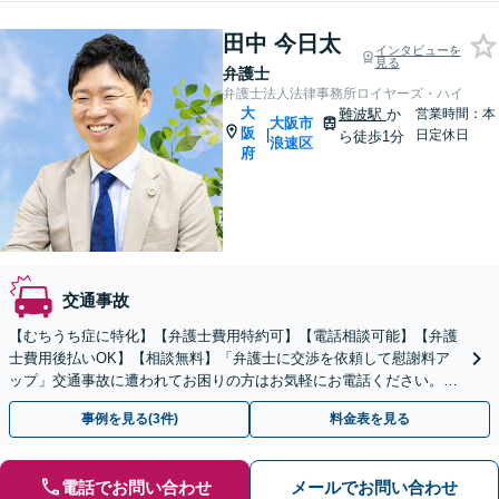
田中 今日太
インタビューを
見る
弁護士
弁護士法人法律事務所ロイヤーズ・ハイ
大
難波駅
か
営業時間：本
大阪市
阪
|
日定休日
ら徒歩1分
浪速区
府
交通事故
【むちうち症に特化】【弁護士費用特約可】【電話相談可能】【弁護
士費用後払いOK】【相談無料】「弁護士に交渉を依頼して慰謝料ア
ップ」交通事故に遭われてお困りの方はお気軽にお電話ください。
【当日・夜間・休日の相談可】
事例を見る(3件)
料金表を見る
電話でお問い合わせ
メールでお問い合わせ