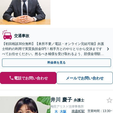
交通事故
【初回相談30分無料】【来所不要／電話・オンライン完結可能】弁護
士特約の利用で実質負担金0円！相手方とのやりとりから交渉まです
べてお任せください。然るべき補償を受け取れるよう、賠償金増額を
目指して最善を尽くします【天満橋駅2分】
料金表を見る
電話でお問い合わせ
メールでお問い合わせ
井川 慶子
弁護士
梅田アリスト法律事務所
南森町駅
営業時間：13:30~
大
大阪