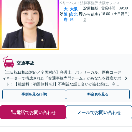
ベリーベスト法律事務所 大阪オフィス
淀屋橋駅
営業時間：09:30~
大
大阪
18:00（土日祝日）
阪
市北
から徒歩7
|
府
区
分
交通事故
【土日祝日相談対応／全国対応】弁護士、パラリーガル、医療コーデ
ィネーターで構成された「交通事故専門チーム」があなたを徹底サポ
ート！【相談料：初回無料※1】不利益な話し合いが進む前に、今す
ぐ相談！
事例を見る(3件)
料金表を見る
電話でお問い合わせ
メールでお問い合わせ