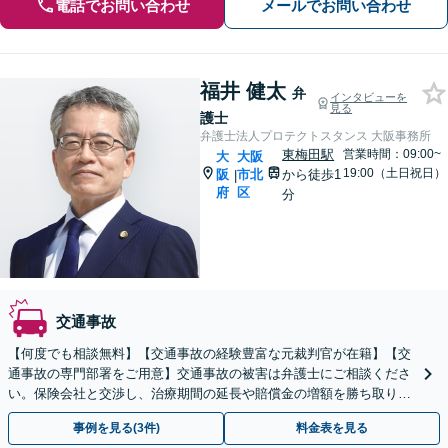
電話でお問い合わせ
メールでお問い合わせ
福井 健太
弁
インタビューを
見る
護士
弁護士法人プロテクトスタンス 大阪事務所
東梅田駅
営業時間：09:00~
大
大阪
19:00（土日祝日）
阪
市北
から徒歩1
|
府
区
分
交通事故
【何度でも相談無料】【交通事故の経験豊富な元裁判官が在籍】【交
通事故の専門部署をご用意】交通事故の被害は弁護士にご相談くださ
い。保険会社と交渉し、治療期間の延長や賠償金の増額を勝ち取りま
す。後遺障害の等級認定の手続きなどもお任せください。
事例を見る(3件)
料金表を見る