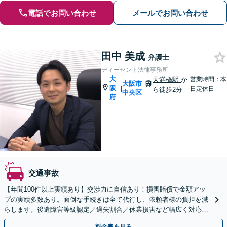
電話でお問い合わせ
メールでお問い合わせ
田中 美成
弁護士
ディーセント法律事務所
大
天満橋駅
か
営業時間：本
大阪市
阪
|
日定休日
ら徒歩2分
中央区
府
交通事故
【年間100件以上実績あり】交渉力に自信あり！損害賠償で金額アッ
プの実績多数あり。面倒な手続きは全て代行し、依頼者様の負担を減
らします。後遺障害等級認定／過失割合／休業損害など幅広く対応
【初回面談無料】【夜間面談可】【ビデオ面談可】