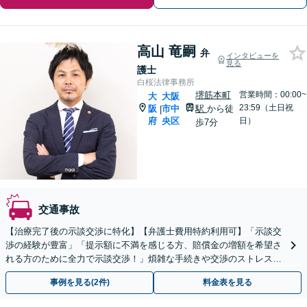
高山 竜嗣
弁
インタビューを
見る
護士
白桜法律事務所
堺筋本町
営業時間：00:00~
大
大阪
23:59（土日祝
阪
市中
駅
から徒
|
府
央区
日）
歩7分
交通事故
【治療完了後の示談交渉に特化】【弁護士費用特約利用可】「示談交
渉の経験が豊富」「提示額に不満を感じる方、賠償金の増額を希望さ
れる方のために全力で示談交渉！」煩雑な手続きや交渉のストレスか
ら解放し、賠償金アップを目指します【休日・夜間相談可】
事例を見る(2件)
料金表を見る