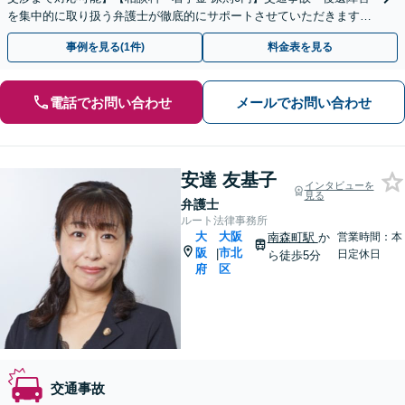
を集中的に取り扱う弁護士が徹底的にサポートさせていただきます！
相談のみ大歓迎！まずはお気軽にご相談ください
事例を見る(1件)
料金表を見る
電話でお問い合わせ
メールでお問い合わせ
安達 友基子
インタビューを
見る
弁護士
ルート法律事務所
大
大阪
南森町駅
か
営業時間：本
阪
市北
|
日定休日
ら徒歩5分
府
区
交通事故