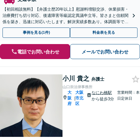
【初回相談無料】【弁護士歴20年以上】慰謝料増額交渉、休業損害・
治療費打ち切り対応、後遺障害等級認定異議申立等。皆さまと信頼関
係を築き、迅速に対応いたします。解決実績多数あり。体調面等で来
所が難しい場合には出張いたします【休日・夜間相談可】
事例を見る(1件)
料金表を見る
電話でお問い合わせ
メールでお問い合わせ
小川 貴之
弁護士
山口崇法律事務所
大
大阪
なにわ橋駅
営業時間：本
阪
市北
|
日定休日
から徒歩3分
府
区