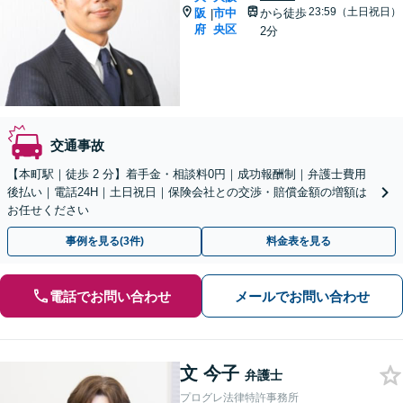
23:59（土日祝日）
阪
市中
から徒歩
|
府
央区
2分
交通事故
【本町駅｜徒歩 2 分】着手金・相談料0円｜成功報酬制｜弁護士費用
後払い｜電話24H｜土日祝日｜保険会社との交渉・賠償金額の増額は
お任せください
事例を見る(3件)
料金表を見る
電話でお問い合わせ
メールでお問い合わせ
文 今子
弁護士
プログレ法律特許事務所