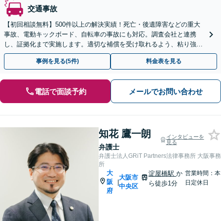
交通事故
【初回相談無料】500件以上の解決実績！死亡・後遺障害などの重大
事故、電動キックボード、自転車の事故にも対応。調査会社と連携
し、証拠化まで実施します。適切な補償を受け取れるよう、粘り強く
交渉し、よりよい解決を目指します【オンライン相談可】
事例を見る(5件)
料金表を見る
電話で面談予約
メールでお問い合わせ
知花 鷹一朗
インタビューを
見る
弁護士
弁護士法人GRiT Partners法律事務所 大阪事務
所
大
淀屋橋駅
か
営業時間：本
大阪市
阪
|
日定休日
ら徒歩1分
中央区
府