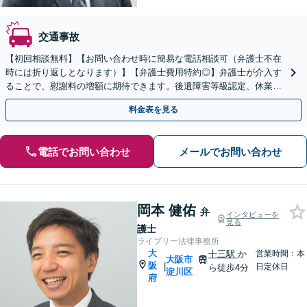
交通事故
【初回相談無料】【お問い合わせ時に簡易な電話相談可（弁護士不在
時には折り返しとなります）】【弁護士費用特約◎】弁護士が介入す
ることで、慰謝料の増額に期待できます。後遺障害等級認定、休業損
害、治療費の打ち切りなど、お困りの際はご相談ください。
料金表を見る
電話でお問い合わせ
メールでお問い合わせ
岡本 健佑
弁
インタビューを
見る
護士
ライブリー法律事務所
大
十三駅
か
営業時間：本
大阪市
阪
|
日定休日
ら徒歩4分
淀川区
府