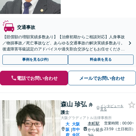
交通事故
【賠償額の増額実績多数あり】【治療初期からご相談対応】人身事故
／物損事故／死亡事故など、あらゆる交通事故の解決実績多数あり。
後遺障害等級認定のアドバイスや過失割合交渉などもお任せください
【初回相談30分無料】【十三駅4分】Web相談も対応可
事例を見る(2件)
料金表を見る
電話でお問い合わせ
メールでお問い合わせ
森山 珍弘
弁
インタビューを
見る
護士
大阪グラディアトル法律事務所
本町駅
営業時間：00:00~
大
大阪
23:59（土日祝日）
阪
市中
から徒歩
|
府
央区
3分