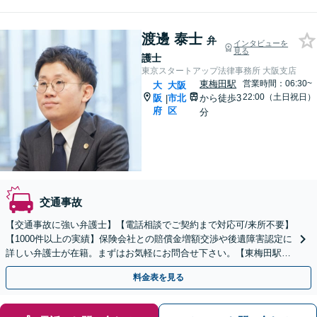
渡邊 泰士
弁
インタビューを
見る
護士
東京スタートアップ法律事務所 大阪支店
東梅田駅
営業時間：06:30~
大
大阪
22:00（土日祝日）
阪
市北
から徒歩3
|
府
区
分
交通事故
【交通事故に強い弁護士】【電話相談でご契約まで対応可/来所不要】
【1000件以上の実績】保険会社との賠償金増額交渉や後遺障害認定に
詳しい弁護士が在籍。まずはお気軽にお問合せ下さい。【東梅田駅3
分】
料金表を見る