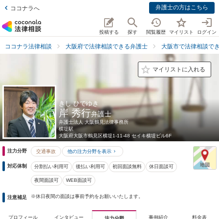
弁護士の方はこちら
ココナラへ
投稿する
探す
閲覧履歴
マイリスト
ログイン
ココナラ法律相談
大阪府で法律相談できる弁護士
大阪市で法律相談で
マイリストに入れる
きし ひでゆき
岸 秀行
弁護士
弁護士法人 大阪鶴見法律事務所
横堤駅
大阪府
大阪市鶴見区横堤1-11-48 セイキ横堤ビル6F
注力分野
交通事故
他の注力分野を表示
対応体制
分割払い利用可
後払い利用可
初回面談無料
休日面談可
夜間面談可
WEB面談可
※休日夜間の面談は事前予約をお願いいたします。
注意補足
プロフィール
インタビュー
事例紹介
料金表
注力分野