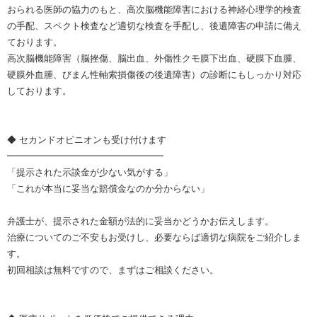
おられる医師の協力のもと、高次脳機能障害における神経心理学的検査
の手配、スペクト検査など適切な検査を手配し、後遺障害の申請に備え
ております。
高次脳機能障害（脳挫傷、脳出血、外傷性クモ膜下出血、硬膜下血腫、
硬膜外血腫、びまん性軸索損傷後の後遺障害）の診断にもしっかり対応
しております。
◆ セカンドオピニオンも受け付けます
━━━━━━━━━━━━━━━━━
「提示された示談金が少ない気がする」
「これが本当に妥当な賠償金なのか分からない」
弁護士が、提示された金額が法的に妥当かどうかお伝えします。
治療についてのご不安もお受けし、必要ならば適切な病院をご紹介しま
す。
初回相談は無料ですので、まずはご相談ください。