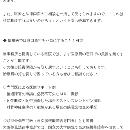
きます。
また、医療と法律両面のご相談を一括して受けられますので、「これは
誰に相談すれば良いのだろう」という不安も軽減できます。
◆ 提携医では窓口負担をゼロにすることも可能
━━━━━━━━━━━━━━━━━
当事務所と提携している医院では、まず医療費の窓口での負担を無くす
ことが可能です。
その後自賠責保険から取り戻すということも行っております。
治療費の打ち切りで困っている方もぜひご相談ください。
◇専門医による医療サポート例
・後遺障害の申請に必要不可欠なＭＲＩ撮影
・靭帯断裂・靭帯損傷した場合のストレスレントゲン撮影
・腓骨神経麻痺の可能性がある場合の筋電図検査の手配
◇頭部外傷専門医（高次脳機能障害専門医）とも連携
大阪鶴見法律事務所では、国立の大学病院で高次脳機能障害を研究して