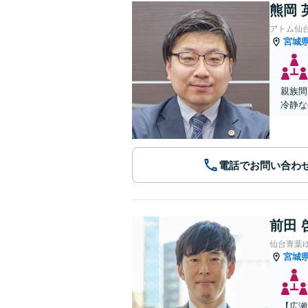
熊岡 
アトム仙
宮城
親族間
冷静な
電話でお問い合わ
前田 
仙台青葉
宮城
【広瀬