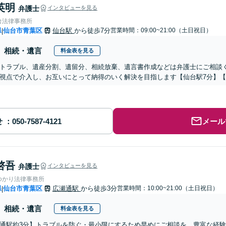
英明
弁護士
インタビューを見る
台法律事務所
県
仙台市青葉区
仙台駅
から徒歩7分
営業時間：09:00~21:00（土日祝日）
|
相続・遺言
料金表を見る
トラブル、遺産分割、遺留分、相続放棄、遺言書作成などは弁護士にご相談
視点で介入し、お互いにとって納得のいく解決を目指します【仙台駅7分】
せ
メール
啓吾
弁護士
インタビューを見る
ゆかり法律事務所
県
仙台市青葉区
広瀬通駅
から徒歩3分
営業時間：10:00~21:00（土日祝日）
|
相続・遺言
料金表を見る
通駅約3分】トラブルを防ぐ・最小限にするため早めにご相談を。豊富な経