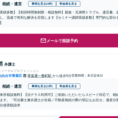
相続・遺言
事例を見る(4件)
料金表を見る
実績多数】【初回時間無制限・相談無料】親族・兄弟間トラブル、遺言書、
し、迅速で有利な解決を目指します【セミナー講師実績多数】専門的な部分も
】
メールで面談予約
梢
弁護士
人リーガルプロフェッション
県
仙台市青葉区
青葉通一番町駅
から徒歩5分
営業時間：本日定休日
|
相続・遺言
事例を見る(1件)
料金表を見る
来所相談無料】【法テラス利用可】ご依頼いただいたらスピード対応で、相
ます。「司法書士兼弁護士が在籍／不動産相続の際の登記もお任せ」遺産分
分侵害額請求