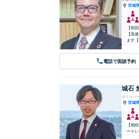
宮城
【初回
【迅速
ます【
電話で面談予約
城石 
ネクスパ
宮城
【相続
ートい