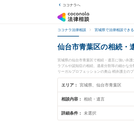
ココナラへ
ココナラ法律相談
宮城県で法律相談できる
仙台市青葉区の相続・
宮城県の仙台市青葉区で相続・遺言に強い弁護
ラブルや認知症の相続、遺産分割等の細かな分
リーガルプロフェッションの奥山 梢弁護士の
すぐに弁護士に相談したい』『相続・遺言のト
予約したい』などでお困りの相談者さんにおす
エリア
宮城県、仙台市青葉区
相談内容
相続・遺言
詳細条件
未選択