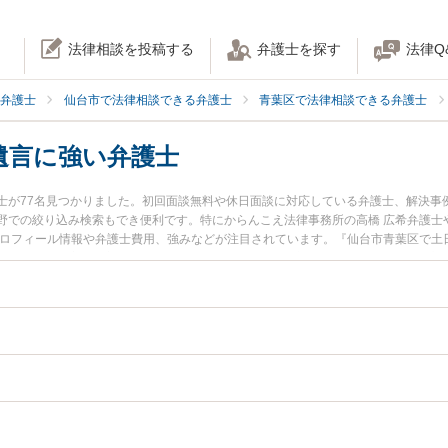
法律相談を投稿する
弁護士を探す
法律Q
弁護士
仙台市で法律相談できる弁護士
青葉区で法律相談できる弁護士
遺言に強い弁護士
士が77名見つかりました。初回面談無料や休日面談に対応している弁護士、解決事
野での絞り込み検索もでき便利です。特にからんこえ法律事務所の高橋 広希弁護士
プロフィール情報や弁護士費用、強みなどが注目されています。『仙台市青葉区で土
ラブル解決の実績豊富な近くの弁護士を検索したい』『初回相談無料で相続・遺言
すめです。