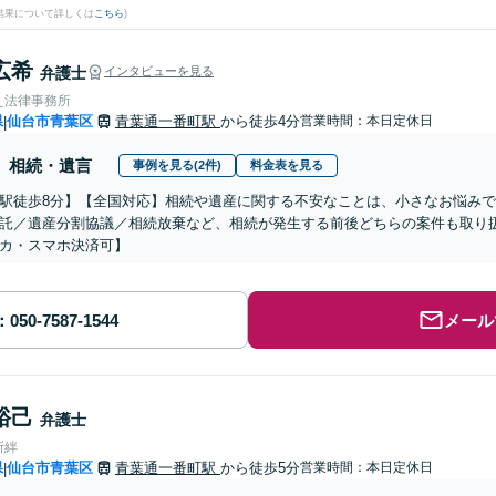
結果について詳しくは
こちら
)
広希
弁護士
インタビューを見る
え法律事務所
県
仙台市青葉区
青葉通一番町駅
から徒歩4分
営業時間：本日定休日
|
相続・遺言
事例を見る(2件)
料金表を見る
駅徒歩8分】【全国対応】相続や遺産に関する不安なことは、小さなお悩み
託／遺産分割協議／相続放棄など、相続が発生する前後どちらの案件も取り
カ・スマホ決済可】
メール
裕己
弁護士
所絆
県
仙台市青葉区
青葉通一番町駅
から徒歩5分
営業時間：本日定休日
|