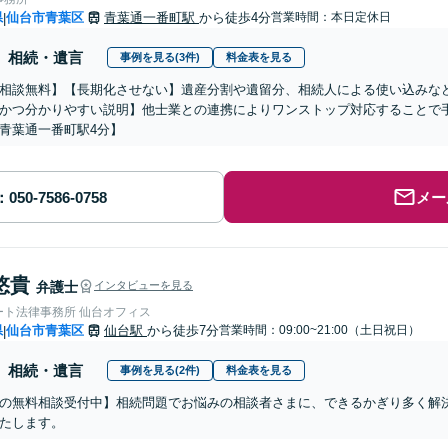
県
仙台市青葉区
青葉通一番町駅
から徒歩4分
営業時間：本日定休日
|
相続・遺言
事例を見る(3件)
料金表を見る
相談無料】【長期化させない】遺産分割や遺留分、相続人による使い込みな
かつ分かりやすい説明】他士業との連携によりワンストップ対応することで
青葉通一番町駅4分】
メー
悠貴
弁護士
インタビューを見る
ート法律事務所 仙台オフィス
県
仙台市青葉区
仙台駅
から徒歩7分
営業時間：09:00~21:00（土日祝日）
|
相続・遺言
事例を見る(2件)
料金表を見る
の無料相談受付中】相続問題でお悩みの相談者さまに、できるかぎり多く解
たします。