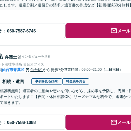
たします。遺産分割／遺留分の請求／遺言書の作成など【初回相談60分無料
せ
メール
光
弁護士
インタビューを見る
ート法律事務所 仙台オフィス
県
仙台市青葉区
仙台駅
から徒歩7分
営業時間：09:00~21:00（土日祝日）
|
相続・遺言
事例を見る(2件)
料金表を見る
相談料無料】遺言者のご意向や想いを伺いながら、揉め事を予防し、円満・
ポートいたします！【夜間・休日相談OK】リーズナブルな料金で、迅速か
て頂きます。
せ
メール