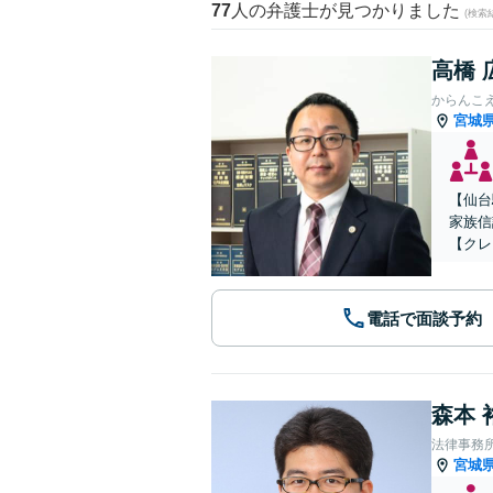
77
人の弁護士が見つかりました
(検索
高橋 
からんこ
宮城
【仙台
家族信
【クレ
電話で面談予約
森本 
法律事務
宮城