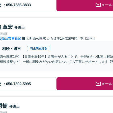
せ
メール
 章宏
弁護士
事務所
県
仙台市青葉区
大町西公園駅
から徒歩1分
営業時間：本日定休日
|
相続・遺言
料金表を見る
西公園駅1分】【弁護士歴19年】弁護士が入ることで、合理的かつ迅速に解
相続放棄など、一般に馴染みがない内容についても丁寧にサポートします【
せ
メール
秀樹
弁護士
事務所