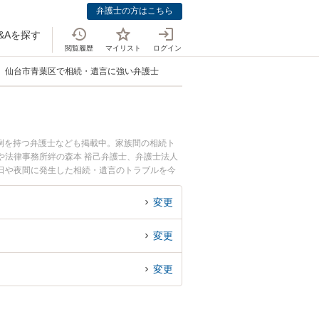
弁護士の方はこちら
&Aを探す
閲覧履歴
マイリスト
ログイン
仙台市青葉区で相続・遺言に強い弁護士
例を持つ弁護士なども掲載中。家族間の相続ト
や法律事務所絆の森本 裕己弁護士、弁護士法人
日や夜間に発生した相続・遺言のトラブルを今
を法律相談できる仙台市青葉区内の弁護士に相談
変更
変更
変更