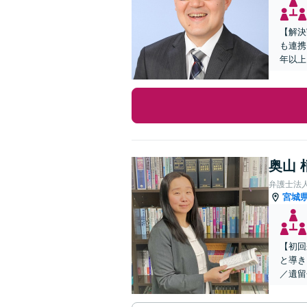
【解決
も連携
年以上
奥山 
弁護士法
宮城
【初回
と導き
／遺留