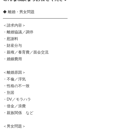
◆ 離婚・男女問題
━━━━━━━━━━━━━━━━━
＜請求内容＞
・離婚協議／調停
・慰謝料
・財産分与
・親権／養育費／面会交流
・婚姻費用
＜離婚原因＞
・不倫／浮気
・性格の不一致
・別居
・DV／モラハラ
・借金／浪費
・親族関係 など
＜男女問題＞