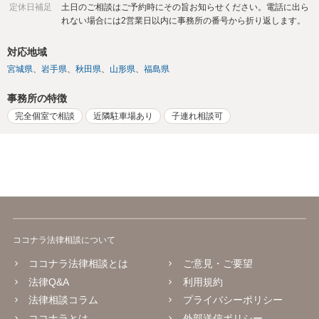
定休日補足
土日のご相談はご予約時にその旨お知らせください。電話に出ら
れない場合には2営業日以内に事務所の番号から折り返します。
対応地域
宮城県
岩手県
秋田県
山形県
福島県
事務所の特徴
完全個室で相談
近隣駐車場あり
子連れ相談可
ココナラ法律相談について
ココナラ法律相談とは
ご意見・ご要望
法律Q&A
利用規約
法律相談コラム
プライバシーポリシー
ココナラとは
外部送信ポリシー