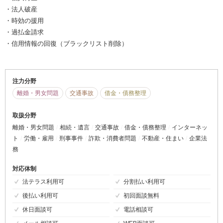
・法人破産
・時効の援用
・過払金請求
・信用情報の回復（ブラックリスト削除）
注力分野
離婚・男女問題
交通事故
借金・債務整理
取扱分野
離婚・男女問題
相続・遺言
交通事故
借金・債務整理
インターネッ
ト
労働・雇用
刑事事件
詐欺・消費者問題
不動産・住まい
企業法
務
対応体制
法テラス利用可
分割払い利用可
後払い利用可
初回面談無料
休日面談可
電話相談可