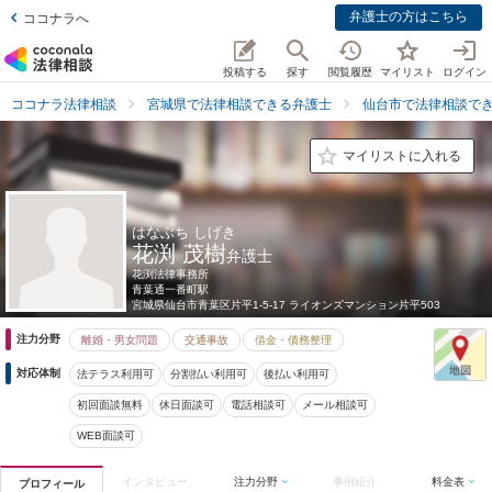
弁護士の方はこちら
ココナラへ
投稿する
探す
閲覧履歴
マイリスト
ログイン
ココナラ法律相談
宮城県で法律相談できる弁護士
仙台市で法律相談で
マイリストに入れる
はなぶち しげき
花渕 茂樹
弁護士
花渕法律事務所
青葉通一番町駅
宮城県
仙台市青葉区片平1-5-17 ライオンズマンション片平503
注力分野
離婚・男女問題
交通事故
借金・債務整理
対応体制
法テラス利用可
分割払い利用可
後払い利用可
初回面談無料
休日面談可
電話相談可
メール相談可
WEB面談可
インタビュー
注力分野
事例紹介
料金表
プロフィール