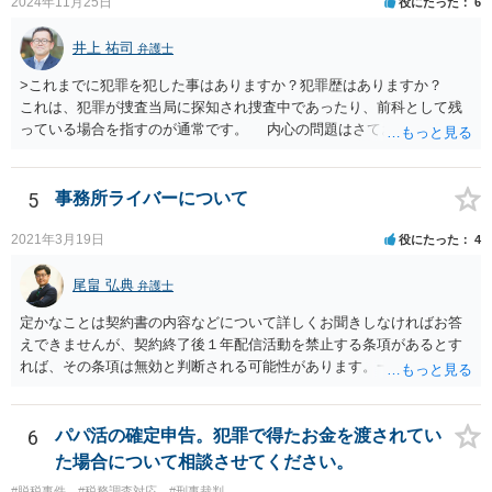
2024年11月25日
役にたった
6
井上 祐司
弁護士
>これまでに犯罪を犯した事はありますか？犯罪歴はありますか？
これは、犯罪が捜査当局に探知され捜査中であったり、前科として残
っている場合を指すのが通常です。 内心の問題はさておき、ご質問
の状況であれば「いいえ」と回答するのがセオリーかと思います。
5
事務所ライバーについて
2021年3月19日
役にたった
4
尾畠 弘典
弁護士
定かなことは契約書の内容などについて詳しくお聞きしなければお答
えできませんが、契約終了後１年配信活動を禁止する条項があるとす
れば、その条項は無効と判断される可能性があります。一度実際に弁
護士に相談して、契約書の内容などを確認した上で今後の対応を検討
した方がよろしいかと存じます。
6
パパ活の確定申告。犯罪で得たお金を渡されてい
た場合について相談させてください。
#脱税事件
#税務調査対応
#刑事裁判