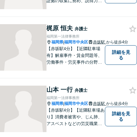
証拠の収集に努め、説得力の
ある主張を展開していきま
す。刑事事件／離婚問題／相
続問題／交通事故／不動産問
梶原 恒夫
題など、幅広く対応します。
弁護士
【休日対応可能】法律トラブ
福岡第一法律事務所
ルでお悩みの方は、お気軽に
福岡県
福岡市中央区
赤坂駅
から徒歩4分
|
ご相談ください。
【赤坂駅4分】【近隣駐車場
詳細を見
有】解雇事件・賃金問題等、
る
労働事件・労災事件の分野
（労働者側）の事件分野を特
に力を入れて取り組んできま
した。弁護士として少しでも
山本 一行
多く皆さんに貢献することが
弁護士
できればと思っておりますの
福岡第一法律事務所
で、お気軽にご相談くださ
福岡県
福岡市中央区
赤坂駅
から徒歩4分
|
い。
【赤坂駅4分】【近隣駐車場あ
詳細を見
り】消費者被害や、じん肺、
る
アスベストなどの労災職業
病、損害賠償の事件などに弁