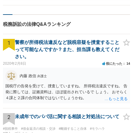
があります。その場合は過去20年分の過払額の相当額を賠償請求でき
る可能性が出てきます。 一度実際に弁護士に相談されることをお勧め
いたします。
税務訴訟の法律Q&Aランキング
1
警察が所得税法違反など脱税容疑を捜査すること
って可能なんですか？また、担当課も教えてくだ
さい。
2020年2月8日
役にたった
14
内藤 政信
弁護士
国税庁の告発を受けて、捜査していますね。 所得税法違反ですね。 告
発に際しては、証拠資料は、ほぼ提出されているで しょう。 おそらく
４課と２課の合同体制ではないでしょうかね。
2
未成年でのパパ活に関する相談と対処法について
#脱税事件
#借金返済の相談・交渉
#離婚すること自体
#モラハラ