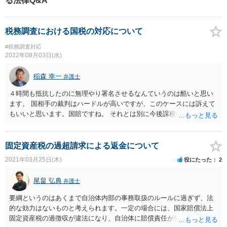
る法律Q&A
税務調査における国税の対応について
#税務調査対応
2022年08月03日(水)
稲森 幸一
弁護士
４時間も抵抗したのに無理やり署名させるなんていうのは酷いと思い
ます。 国相手の裁判はハードルが高いですが、このケースには訴えて
もいいと思います。国賠ですね。 それとは別に今後課税処分がなされ
ると思いますが、それ自体について争っていくことも考えてもいいと
思います。 頑張ってください。
固定資産税の過超請求による返金について
2021年03月25日(木)
役にたった
2
尾畠 弘典
弁護士
要綱というのはあくまで自治体内部の事務取扱のルールに過ぎず、法
的な効力はないものと考えられます。一定の場合には、国家賠償法上
固定資産税の過徴収が違法になり、自治体に賠償責任が生ずる可能性