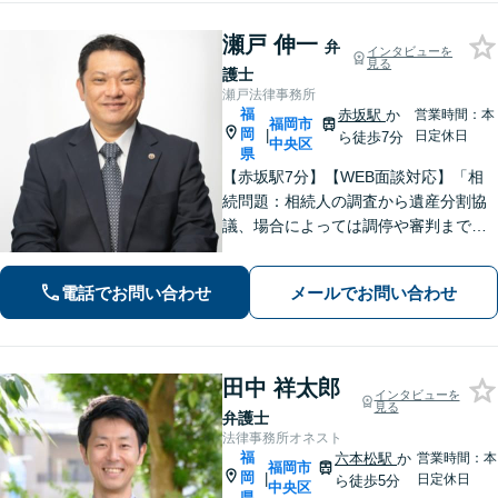
瀬戸 伸一
弁
インタビューを
見る
護士
瀬戸法律事務所
福
赤坂駅
か
営業時間：本
福岡市
岡
|
日定休日
ら徒歩7分
中央区
県
【赤坂駅7分】【WEB面談対応】「相
続問題：相続人の調査から遺産分割協
議、場合によっては調停や審判まで、
どの段階からでもサポートいたしま
す」「インターネット：掲示板やSN
電話でお問い合わせ
メールでお問い合わせ
S、ブログでの誹謗中傷に対する削除請
求・発信者情報開示請求に豊富な経験
あり」
田中 祥太郎
インタビューを
見る
弁護士
法律事務所オネスト
福
六本松駅
か
営業時間：本
福岡市
岡
|
日定休日
ら徒歩5分
中央区
県