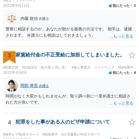
#個人・プライベート
2023年9月13日
役にたった
5
内藤 政信
弁護士
警察に相談するのが、あなたが助かる最善の方法です。 相手は、逮捕
されます。 弁護士にも相談はしておきましょう。
3
家賃給付金の不正受給に加担してしまいました。
#副業詐欺
#抗告訴訟（処分取り消し等）
#個人事業主・フリーランス
#脱税事件
2022年4月6日
役にたった
8
岡部 将吾
弁護士
時間がなく大変かもしれませんが、取り調べ前に一度弁護士に相談さ
れた方が良いです。
4
犯罪をした事がある人のビザ申請について
#海外ビザ取得サポート
#脱税事件
#入管書類の申請サポート