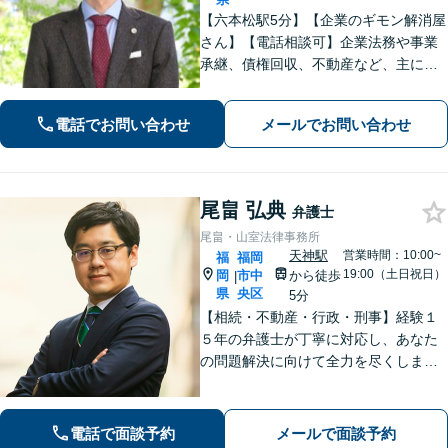
【六本松駅5分】【企業のギモン解消屋
さん】【電話相談可】企業法務や事業
承継、債権回収、不動産など、主に企
業側の案件に注力しています。経営者
のみなさまが安心して本業に専念でき
電話でお問い合わせ
メールでお問い合わせ
るよう、法律に関するちょっとした疑
問や悩みも迅速に解消。ぜひご相談く
ださい。
尾畠 弘典
弁護士
尾畠・山室法律事務所
天神駅
営業時間：10:00~
福
福岡
19:00（土日祝日）
岡
市中
から徒歩
|
県
央区
5分
【相続・不動産・行政・刑事】経験１
５年の弁護士が丁寧に対応し、あなた
の問題解決に向けて全力を尽くしま
す。【福岡市中央区・天神駅徒歩５
分】
電話で面談予約
メールで面談予約