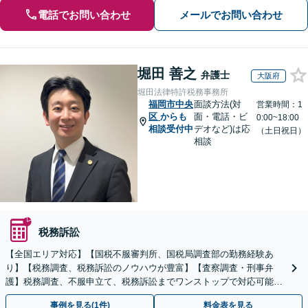
電話でお問い合わせ
メールでお問い合わせ
堀田 善之
弁護士
大阪府
堀田法律特許税務事務所
福岡市中央
面談方法(対
営業時間：1
区
からも
面・電話・ビ
0:00~18:00
相談受付中
デオなど)は応
（土日祝日）
相談
税務訴訟
【全国エリア対応】【国税不服審判所、国税局調査部の勤務経験あ
り】【税務調査、税務訴訟のノウハウが豊富】【査察調査・刑事弁
護】税務調査、不服申立て、税務訴訟までワンストップで対応可能！
事業承継にも対応【休日・夜間相談可】
事例を見る(1件)
料金表を見る