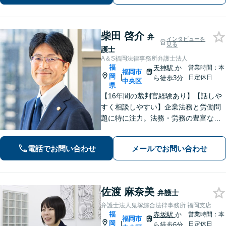
柴田 啓介
弁
インタビューを
見る
護士
A＆S福岡法律事務所弁護士法人
福
天神駅
か
営業時間：本
福岡市
岡
|
日定休日
ら徒歩3分
中央区
県
【16年間の裁判官経験あり】【話しや
すく相談しやすい】企業法務と労働問
題に特に注力。法務・労務の豊富な知
識・経験を基に紛争の予防や早期対応
に努めクライアントの皆さまのビジネ
電話でお問い合わせ
メールでお問い合わせ
スをサポートします。【九州・西日本
エリア対応】
佐渡 麻奈美
弁護士
弁護士法人鬼塚綜合法律事務所 福岡支店
福
赤坂駅
か
営業時間：本
福岡市
岡
|
日定休日
ら徒歩6分