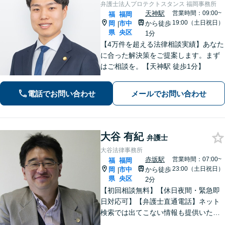
弁護士法人プロテクトスタンス 福岡事務所
天神駅
営業時間：09:00~
福
福岡
19:00（土日祝日）
岡
市中
から徒歩
|
県
央区
1分
【4万件を超える法律相談実績】あなた
に合った解決策をご提案します。まず
はご相談を。【天神駅 徒歩1分】
電話でお問い合わせ
メールでお問い合わせ
大谷 有紀
弁護士
大谷法律事務所
赤坂駅
営業時間：07:00~
福
福岡
23:00（土日祝日）
岡
市中
から徒歩
|
県
央区
2分
【初回相談無料】【休日夜間・緊急即
日対応可】【弁護士直通電話】ネット
検索では出てこない情報も提供いたし
ます。依頼者の方を守るために尽力し