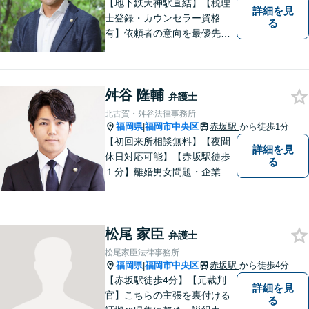
【地下鉄天神駅直結】【税理
詳細を見
士登録・カウンセラー資格
る
有】依頼者の意向を最優先し
ます【企業法務】トラブルを
防ぎ、税理士資格を活かし財
務も踏まえた助言も。【相
舛谷 隆輔
続・遺言】悩みや不安をお聞
弁護士
きし納得感あるゴールに導き
北古賀・舛谷法律事務所
ます【平日20時まで】
福岡県
福岡市中央区
赤坂駅
から徒歩1分
|
【初回来所相談無料】【夜間
詳細を見
休日対応可能】【赤坂駅徒歩
る
１分】離婚男女問題・企業法
務・労働問題に注力していま
す。是非一度ご相談くださ
い。
松尾 家臣
弁護士
松尾家臣法律事務所
福岡県
福岡市中央区
赤坂駅
から徒歩4分
|
【赤坂駅徒歩4分】【元裁判
詳細を見
官】こちらの主張を裏付ける
る