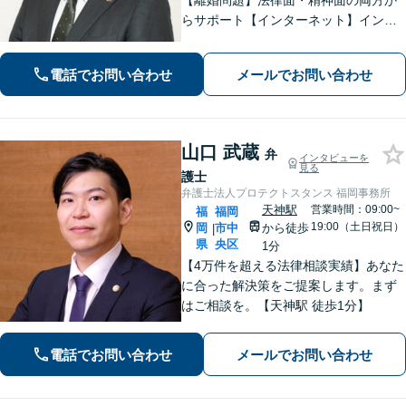
【離婚問題】法律面・精神面の両方か
らサポート【インターネット】インス
タグラムの脅迫を解決した事例など解
決実績多数【休日面談可】【子連れ相
電話でお問い合わせ
メールでお問い合わせ
談可】【初回面談無料】
山口 武蔵
弁
インタビューを
見る
護士
弁護士法人プロテクトスタンス 福岡事務所
天神駅
営業時間：09:00~
福
福岡
19:00（土日祝日）
岡
市中
から徒歩
|
県
央区
1分
【4万件を超える法律相談実績】あなた
に合った解決策をご提案します。まず
はご相談を。【天神駅 徒歩1分】
電話でお問い合わせ
メールでお問い合わせ