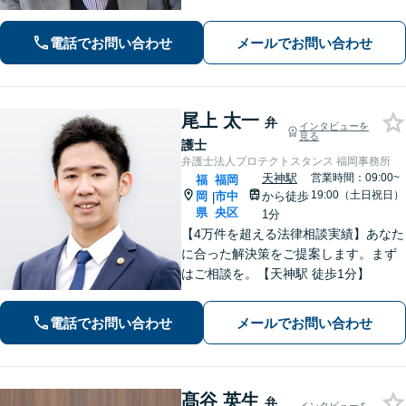
ますので、他の弁護士に断られた案件
でも諦めずに是非一度ご相談くださ
電話でお問い合わせ
メールでお問い合わせ
い。【福岡市中央区赤坂駅徒歩２分】
尾上 太一
弁
インタビューを
見る
護士
弁護士法人プロテクトスタンス 福岡事務所
天神駅
営業時間：09:00~
福
福岡
19:00（土日祝日）
岡
市中
から徒歩
|
県
央区
1分
【4万件を超える法律相談実績】あなた
に合った解決策をご提案します。まず
はご相談を。【天神駅 徒歩1分】
電話でお問い合わせ
メールでお問い合わせ
髙谷 英生
弁