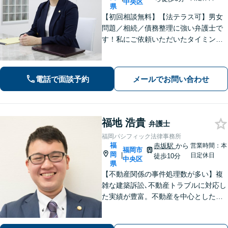
中央区
県
【初回相談無料】【法テラス可】男女
問題／相続／債務整理に強い弁護士で
す！私にご依頼いただいたタイミング
が、依頼者さまの人生のターニングポ
イントになるよう、誠心誠意サポート
してまいります【夜間・休日相談可】
電話で面談予約
メールでお問い合わせ
【完全個室相談】【赤坂駅6分】
福地 浩貴
弁護士
福岡パシフィック法律事務所
福
赤坂駅
から
営業時間：本
福岡市
岡
|
日定休日
徒歩10分
中央区
県
【不動産関係の事件処理数が多い】複
雑な建築訴訟､不動産トラブルに対応し
た実績が豊富。不動産を中心とした相
続トラブルにも多く対応【顧問弁護
士】業績にも影響する中小企業関係の