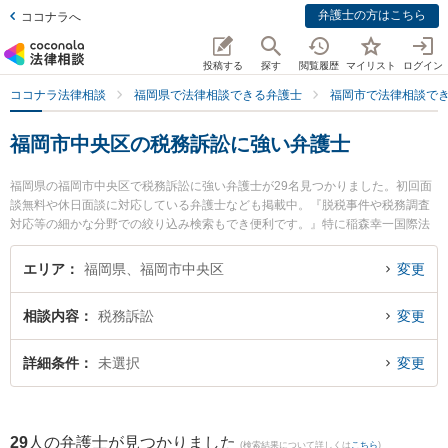
弁護士の方はこちら
ココナラへ
投稿する
探す
閲覧履歴
マイリスト
ログイン
ココナラ法律相談
福岡県で法律相談できる弁護士
福岡市で法律相談で
福岡市中央区の税務訴訟に強い弁護士
福岡県の福岡市中央区で税務訴訟に強い弁護士が29名見つかりました。初回面
談無料や休日面談に対応している弁護士なども掲載中。『脱税事件や税務調査
対応等の細かな分野での絞り込み検索もでき便利です。』特に稲森幸一国際法
律事務所の稲森 幸一弁護士や福岡弁護士法律事務所の成瀨 潤弁護士、瀬戸法律
事務所の瀬戸 伸一弁護士のプロフィール情報や弁護士費用、強みなどが注目さ
エリア
福岡県、福岡市中央区
変更
れています。『福岡市中央区で土日や夜間に発生した税務訴訟のトラブルを今
すぐに弁護士に相談したい』『税務訴訟のトラブル解決の実績豊富な近くの弁
相談内容
税務訴訟
変更
護士を検索したい』『初回相談無料で税務訴訟を法律相談できる福岡市中央区
内の弁護士に相談予約したい』などでお困りの相談者さんにおすすめです。
詳細条件
未選択
変更
29
人の弁護士が見つかりました
(検索結果について詳しくは
こちら
)