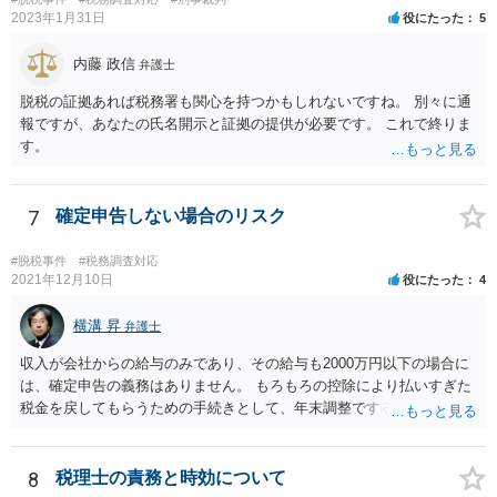
2023年1月31日
役にたった
5
内藤 政信
弁護士
脱税の証拠あれば税務署も関心を持つかもしれないですね。 別々に通
報ですが、あなたの氏名開示と証拠の提供が必要です。 これで終りま
す。
7
確定申告しない場合のリスク
#脱税事件
#税務調査対応
2021年12月10日
役にたった
4
横溝 昇
弁護士
収入が会社からの給与のみであり、その給与も2000万円以下の場合に
は、確定申告の義務はありません。 もろもろの控除により払いすぎた
税金を戻してもらうための手続きとして、年末調整でするのか、確定
申告でするのか、ということになります。 そうではなく、確定申告を
する義務がある場合で確定申告をしなかった場合には、税務署の調査
等があり、本来払うべき税金にプラスして加算税の処分を科される場
8
税理士の責務と時効について
合もあります。 高額なものでもない限り単なる無申告だけでは直ちに