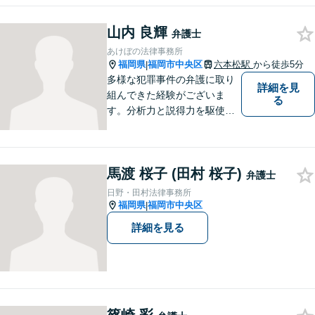
護団の一員として取り組んで
きました。 このような弁護団
山内 良輝
で経験を積み、鍛えられてき
弁護士
たことから、得たものを活か
あけぼの法律事務所
して様々な事件に頑張りたい
福岡県
福岡市中央区
六本松駅
から徒歩5分
|
と思います。
多様な犯罪事件の弁護に取り
詳細を見
組んできた経験がございま
る
す。分析力と説得力を駆使
し、最善の弁護方針をご提案
します。お困りの方は、お気
軽にご相談ください。
馬渡 桜子 (田村 桜子)
弁護士
日野・田村法律事務所
福岡県
福岡市中央区
|
詳細を見る