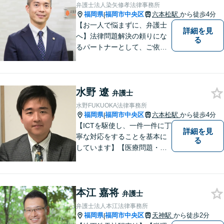
て対応可です ★法テラス利用
弁護士法人染矢修孝法律事務所
は、一応可能です
福岡県
福岡市中央区
六本松駅
から徒歩4分
|
【お一人で悩まずに、弁護士
詳細を見
へ】法律問題解決の頼りにな
る
るパートナーとして、ご依頼
者の納得の行く解決を目指し
ます。「遺産分割や遺留分侵
害額請求などの相続問題」は
水野 遼
じめ、「離婚事件」、「損害
弁護士
賠償請求事件」、「刑事事
水野FUKUOKA法律事務所
件」まで多数の事件の取り扱
福岡県
福岡市中央区
六本松駅
から徒歩4分
|
い【分割払い可】
【ICTを駆使し、一件一件に丁
詳細を見
寧な対応をすることを基本に
る
しています】【医療問題・交
通事故等医療分野の知識が必
要な事件に対応】【刑事・少
年事件にスピーディーに対
本江 嘉将
応】【遠隔地からのご依頼・
弁護士
ご相談歓迎】あなたのために
弁護士法人本江法律事務所
全力で事件と向き合います！
福岡県
福岡市中央区
天神駅
から徒歩2分
|