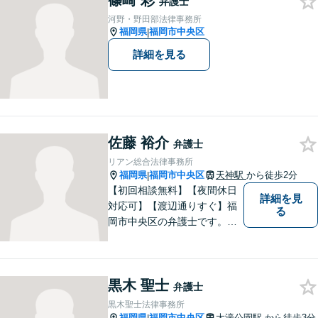
篠崎 彩
弁護士
河野・野田部法律事務所
福岡県
福岡市中央区
|
詳細を見る
佐藤 裕介
弁護士
リアン総合法律事務所
福岡県
福岡市中央区
天神駅
から徒歩2分
|
【初回相談無料】【夜間休日
詳細を見
対応可】【渡辺通りすぐ】福
る
岡市中央区の弁護士です。天
神駅からすぐそばですのでぜ
ひ一度ご来所ください。
黒木 聖士
弁護士
黒木聖士法律事務所
福岡県
福岡市中央区
大濠公園駅
から徒歩3分