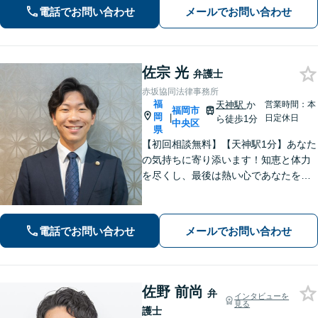
法務、顧客とのトラブル、予防法務も
電話でお問い合わせ
メールでお問い合わせ
お任せ【六本松駅2分】
佐宗 光
弁護士
赤坂協同法律事務所
福
天神駅
か
営業時間：本
福岡市
岡
|
日定休日
ら徒歩1分
中央区
県
【初回相談無料】【天神駅1分】あなた
の気持ちに寄り添います！知恵と体力
を尽くし、最後は熱い心であなたをサ
ポート。悩みが法律問題か分からなく
ても大丈夫です。ご友人に話すような
雑談感覚で気軽にご相談ください。
電話でお問い合わせ
メールでお問い合わせ
【夜間・休日相談可】
佐野 前尚
弁
インタビューを
見る
護士