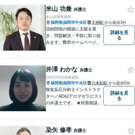
米山 功兼
弁護士
米山法律事務所
福岡県
福岡市中央区
天神駅
から徒歩3分
|
信頼関係の構築に主眼を置
詳細を見
き、問題解決・予防に取り組
る
みます。弊所ホームページは
こちらです→https://yoneyam
a-law.com/
井澤 わかな
弁護士
ANESYS法律事務所
福岡県
福岡市中央区
六本松駅
から徒歩5分
|
嗅覚反応分析士インストラク
詳細を見
ター／AEAJアロマセラピスト
る
の弁護士です。 ★対面相談が
基本、出張／メール／電話相
談も可ですので、相談方法
は、御相談ください ★土日祝
染矢 修孝
日／夜間も、時間帯等によっ
弁護士