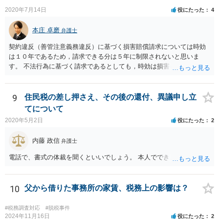
逮捕されないとは思います。
2020年7月14日
役にたった
4
本庄 卓磨
弁護士
契約違反（善管注意義務違反）に基づく損害賠償請求については時効
は１０年であるため，請求できる分は５年に制限されないと思いま
す。 不法行為に基づく請求であるとしても，時効は損害を知ってから
３年です。 金額も大きいとのことですので，弁護士にご相談されるこ
とをお勧めいたします。
9
住民税の差し押さえ、その後の還付、異議申し立
てについて
2020年5月2日
役にたった
2
内藤 政信
弁護士
電話で、書式の体裁を聞くといいでしょう。 本人でできますね。
10
父から借りた事務所の家賃、税務上の影響は？
#税務調査対応
#脱税事件
2024年11月16日
役にたった
2