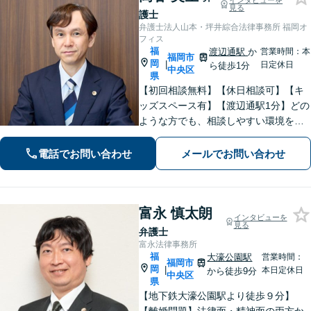
インタビューを
見る
護士
弁護士法人山本・坪井綜合法律事務所 福岡オ
フィス
福
渡辺通駅
か
営業時間：本
福岡市
岡
|
日定休日
ら徒歩1分
中央区
県
【初回相談無料】【休日相談可】【キ
ッズスペース有】【渡辺通駅1分】どの
ような方でも、相談しやすい環境を整
えています。依頼者様に寄り添った対
応を心がけています。【離婚・男女問
電話でお問い合わせ
メールでお問い合わせ
題】DV被害へ積極的に対応。お気軽に
ご相談ください。
富永 慎太朗
インタビューを
見る
弁護士
富永法律事務所
福
大濠公園駅
営業時間：
福岡市
岡
|
本日定休日
から徒歩9分
中央区
県
【地下鉄大濠公園駅より徒歩９分】