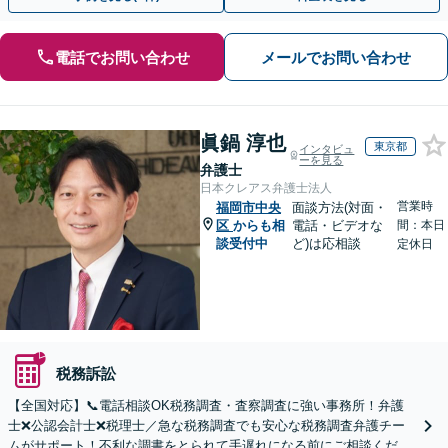
電話でお問い合わせ
メールでお問い合わせ
眞鍋 淳也
東京都
インタビュ
ーを見る
弁護士
日本クレアス弁護士法人
営業時
福岡市中央
面談方法(対面・
区
からも相
電話・ビデオな
間：本日
談受付中
ど)は応相談
定休日
税務訴訟
【全国対応】📞電話相談OK税務調査・査察調査に強い事務所！弁護
士❌公認会計士❌税理士／急な税務調査でも安心な税務調査弁護チー
ムがサポート！不利な調書をとられて手遅れになる前にご相談くださ