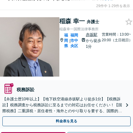
29件中 1-29件を表示
稲森 幸一
弁護士
稲森幸一国際法律事務所
赤坂駅
営業時間：13:00~
福
福岡
20:00（土日祝日）
岡
市中
から徒歩
|
県
央区
1分
税務訴訟
【弁護士歴10年以上】【地下鉄空港線赤坂駅より徒歩1分】【税務訴
訟】税務調査から税務訴訟に至るまでの対応はお任せください！【国
際税務】二重課税・居住者性・海外とのやり取りを要する、国際的な
税のトラブルにも対応します【夜間・休日の相談可能】
料金表を見る