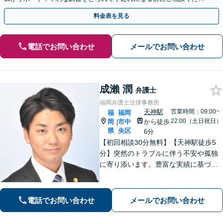
い。
料金表を見る
電話でお問い合わせ
メールでお問い合わせ
成瀨 潤
弁護士
福岡弁護士法律事務所
天神駅
営業時間：09:00~
福
福岡
22:00（土日祝日）
岡
市中
から徒歩
|
県
央区
6分
【初回相談30分無料】【天神駅徒歩5
分】突然のトラブルに伴う不安や孤独
に寄り添います。豊富な実績に基づく
迅速かつ的確な弁護で精神的負担を軽
減し、前向きな再出発を支援。数千件
の相談から培った確かな交渉力であな
電話でお問い合わせ
メールでお問い合わせ
たを守り抜きます。【LINE予約可】