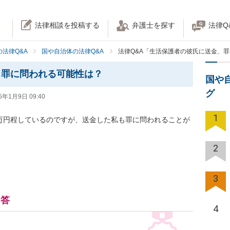
法律相談を投稿する
弁護士を探す
法律Q
法律Q&A
国や自治体の法律Q&A
法律Q&A「生活保護者の彼氏に送金、
、罪に問われる可能性は？
国や
グ
5年1月9日 09:40
1
0万円程しているのですが、送金した私も罪に問われることが
2
3
回答
4