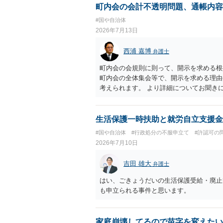
町内会の会計不透明問題、通帳内容
#国や自治体
2026年7月13日
西浦 嘉博
弁護士
町内会の会規則に則って、開示を求める根
町内会の全体集会等で、開示を求める理由
考えられます。 より詳細についてお聞き
生活保護一時扶助と就労自立支援金
#国や自治体
#行政処分の不服申立て
#許認可の
2026年7月10日
吉田 雄大
弁護士
はい、ごきょうだいの生活保護受給・廃止
も申立られる事件と思います。
家庭崩壊してるので苗字を変えたい