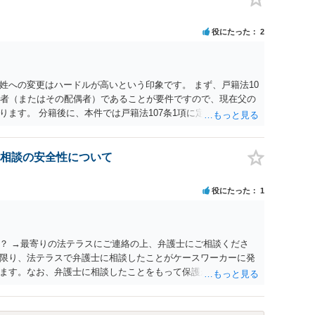
役にたった
2
姓への変更はハードルが高いという印象です。 まず、戸籍法10
頭者（またはその配偶者）であることが要件ですので、現在父の
ます。 分籍後に、本件では戸籍法107条1項に定める「やむ
する氏は生来称していたものではなく、肝心の同居の母は婚氏
の必要性が説明できない（むしろ不自然な状況になる）こと、
精神的・心理的理由と把握されて許可が得られにくいと考えら
相談の安全性について
られないのではないかという見通しです。過去の裁判例では、
とを理由とする氏及び名の変更が許可されたケースもあるの
役にたった
1
はないのですが、本件は家族間の内輪の揉め事に過ぎないとい
します。 本気で申立てを考えておられるなら、手続戦略と理論
。まずは、戸籍法に詳しい弁護士へ相談された方がよいでしょ
？ →最寄りの法テラスにご連絡の上、弁護士にご相談くださ
限り、法テラスで弁護士に相談したことがケースワーカーに発
ます。なお、弁護士に相談したことをもって保護が打ち切られ
相談したにより打ち切りとなる可能性はあまり考えられないで