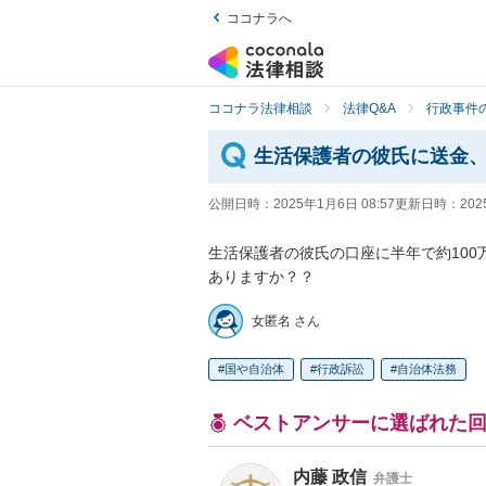
ココナラへ
ココナラ法律相談
法律Q&A
行政事件の
生活保護者の彼氏に送金
公開日時：
2025年1月6日 08:57
更新日時：
202
生活保護者の彼氏の口座に半年で約10
ありますか？？
女匿名 さん
国や自治体
行政訴訟
自治体法務
ベストアンサーに選ばれた
内藤 政信
弁護士