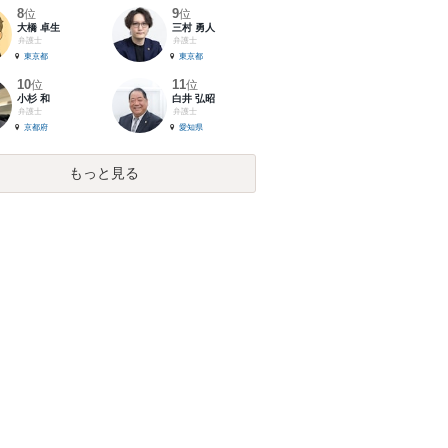
8
9
位
位
大橋 卓生
三村 勇人
弁護士
弁護士
東京都
東京都
10
11
位
位
小杉 和
白井 弘昭
弁護士
弁護士
京都府
愛知県
もっと見る