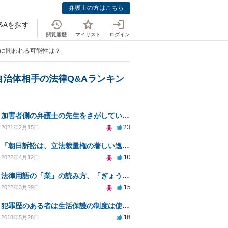
弁護士の方はこちら
&Aを探す
閲覧履歴
マイリスト
ログイン
罪に問われる可能性は？」
自治体相手の法律Q&Aランキン
加害者側の弁護士の先生をさがしています
23
2021年2月15日
「朝日訴訟は、立法裁量権の著しい逸脱があれば司法審査の可能性を認めるという判例」という説明は誤りでは
10
2022年4月12日
法律用語の「業」の読み方、「ぎょう」か「なりわい」か？
15
2022年3月29日
犯罪歴のある者は生活保護の制度は使う権利は無いのでしょうか？
18
2018年5月28日