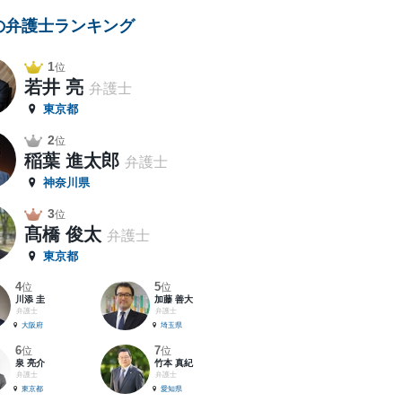
の弁護士ランキング
1
位
若井 亮
弁護士
東京都
2
位
稲葉 進太郎
弁護士
神奈川県
3
位
髙橋 俊太
弁護士
東京都
4
5
位
位
川添 圭
加藤 善大
弁護士
弁護士
大阪府
埼玉県
6
7
位
位
泉 亮介
竹本 真紀
弁護士
弁護士
東京都
愛知県