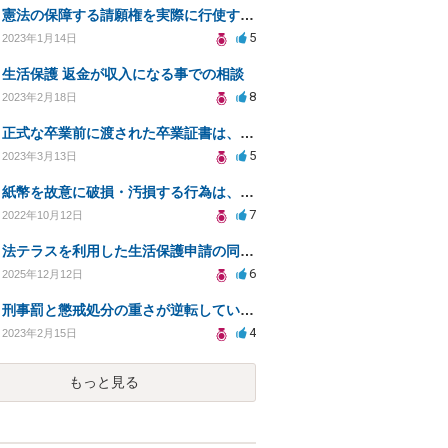
憲法の保障する請願権を実際に行使するには、具体的にはどのような手続きを踏めばよいのですか？
5
2023年1月14日
生活保護 返金が収入になる事での相談
8
2023年2月18日
正式な卒業前に渡された卒業証書は、卒業までは法的意義ある？卒業証書授与後に卒業撤回されたらどうなる？
5
2023年3月13日
紙幣を故意に破損・汚損する行為は、違法ではなくても、「権利の濫用」や「公序良俗に反する行為」に該当？
7
2022年10月12日
法テラスを利用した生活保護申請の同行依頼について
6
2025年12月12日
刑事罰と懲戒処分の重さが逆転している場合、法的には、どちらのが罪が〝重い〟ということになるのか？
4
2023年2月15日
もっと見る