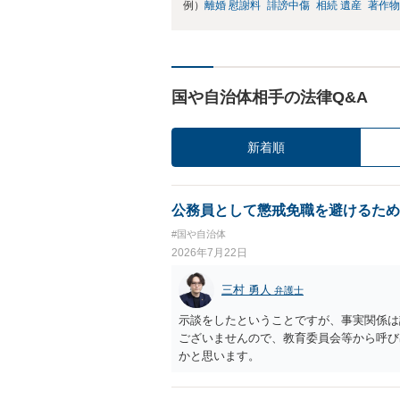
例）
離婚 慰謝料
誹謗中傷
相続 遺産
著作物
国や自治体相手の法律Q&A
新着順
公務員として懲戒免職を避けるため
#国や自治体
2026年7月22日
三村 勇人
弁護士
示談をしたということですが、事実関係は
ございませんので、教育委員会等から呼び
かと思います。