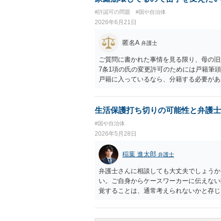
#許認可の問題
#国や自治体
2026年6月21日
匿名A
弁護士
ご質問に書かれた事情を見る限り、母の旧
7条1項の氏の変更許可のためには戸籍筆
戸籍に入っているなら、分籍する必要があり
を得ない事由」が必要になりますが、希望
続称しており母と氏を合わせるという点で
本件は親族間の揉め事を内容とするもので
生活保護打ち切りの可能性と弁護士
れること、等からみれば、簡単に許可は得
#国や自治体
父親から長期間の性的暴行を受けていたこ
2026年5月28日
で、心理的理由が全く考慮されないわけで
う評価を受けてしまうのではないかと危惧
稲葉 進太郎
弁護士
を慎重に検討する必要があると思われます
う。
弁護士さんに相談しても大丈夫でしょうか
い。ご自身からケースワーカーに伝えない
覚することは、通常考えられないかと存じ
れば大問題となるでしょうから、弁護士に
しょう。