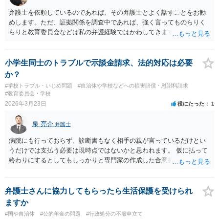
弁護士を依頼しているのであれば、その弁護士とよく話すことをお勧
めします。ただ、証拠関係を調査中であれば、強く言ってものらりく
らりと教育委員会などは私の弁護経験ではかわしてきますので、やは
り事実関係を丁寧に整理し、証拠を固めた上で、動くのが良いかと思
います。現在調査中であれば、調査終了までまつのが良いと私は思い
ます。ご参考にしてください。
小学生同士のトラブルで示談金請求、法的対応は必要
か？
#学校トラブル・いじめ問題
#自治体や学校などへの損害賠償・慰謝料請求
#教育委員会・学校
2026年3月23日
役にたった
1
泉 亮介
弁護士
病院にも行っておらず、診断書もなく相手の親が言っているだけとい
うだけでは支払う必要は現時点ではないかと思われます。 仮に払って
終わりにするとしてもしっかりと専門家の作成した合意書に署名押印
をした上で支払いをされた方が良いでしょう。 弁護士を入れる場合1
0〜20万円程度は費用がかかってしまうため、依頼するかは別として、
一度弁護士に相談されると良いかと思われます。
弁護士さんに協力してもらったら生活保護を受けられ
ますか
#国や自治体
#公的年金の問題
#行政処分の不服申立て