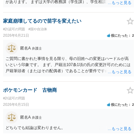
があります。 まずは大学の教務課（学生課）、学生相談窓口、ハラス
メント相談窓口などに、現在の状況を相談することをお勧めします。
大学側から教師へ指導を入れてもらうのが一番安全で確実な方法で
す。
家庭崩壊してるので苗字を変えたい
#許認可の問題
#国や自治体
2026年6月21日
役にたった
2
匿名A
弁護士
ご質問に書かれた事情を見る限り、母の旧姓への変更はハードルが高
いという印象です。 まず、戸籍法107条1項の氏の変更許可のためには
戸籍筆頭者（またはその配偶者）であることが要件ですので、現在父
の戸籍に入っているなら、分籍する必要があります。 分籍後に、本件
では戸籍法107条1項に定める「やむを得ない事由」が必要になります
が、希望する氏は生来称していたものではなく、肝心の同居の母は婚
ポケモンカード 古物商
氏続称しており母と氏を合わせるという点での必要性が説明できない
#許認可の問題
（むしろ不自然な状況になる）こと、本件は親族間の揉め事を内容と
2026年6月15日
役にたった
2
するもので精神的・心理的理由と把握されて許可が得られにくいと考
えられること、等からみれば、簡単に許可は得られないのではないか
匿名A
弁護士
という見通しです。過去の裁判例では、父親から長期間の性的暴行を
受けていたことを理由とする氏及び名の変更が許可されたケースもあ
どちらでも結論は変わりません。
るので、心理的理由が全く考慮されないわけではないのですが、本件