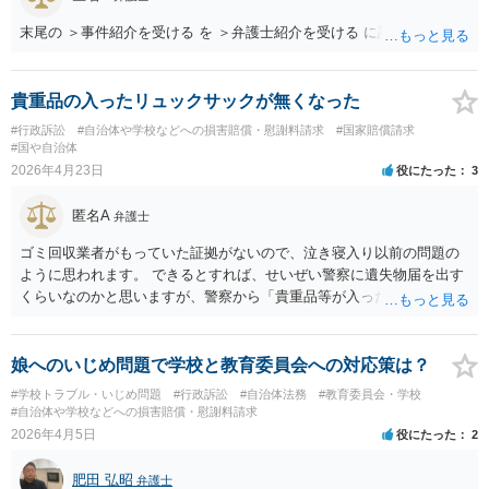
末尾の ＞事件紹介を受ける を ＞弁護士紹介を受ける に訂正します。
貴重品の入ったリュックサックが無くなった
#行政訴訟
#自治体や学校などへの損害賠償・慰謝料請求
#国家賠償請求
#国や自治体
2026年4月23日
役にたった
3
匿名A
弁護士
ゴミ回収業者がもっていた証拠がないので、泣き寝入り以前の問題の
ように思われます。 できるとすれば、せいぜい警察に遺失物届を出す
くらいなのかと思いますが、警察から「貴重品等が入ったリュックサ
ックを、ビニール袋に入れて電柱脇に置い」た理由を尋ねられると思
われます。
娘へのいじめ問題で学校と教育委員会への対応策は？
#学校トラブル・いじめ問題
#行政訴訟
#自治体法務
#教育委員会・学校
#自治体や学校などへの損害賠償・慰謝料請求
2026年4月5日
役にたった
2
肥田 弘昭
弁護士