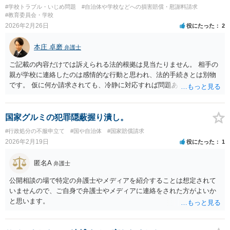
#学校トラブル・いじめ問題
#自治体や学校などへの損害賠償・慰謝料請求
#教育委員会・学校
2026年2月26日
役にたった
2
本庄 卓磨
弁護士
ご記載の内容だけでは訴えられる法的根拠は見当たりません。 相手の
親が学校に連絡したのは感情的な行動と思われ、法的手続きとは別物
です。 仮に何か請求されても、冷静に対応すれば問題ありません。 も
しご不安なお気持ちが強ければ、具体的なご事情を弁護士に相談され
ることをおすすめします。
国家グルミの犯罪隠蔽握り潰し。
#行政処分の不服申立て
#国や自治体
#国家賠償請求
2026年2月19日
役にたった
1
匿名A
弁護士
公開相談の場で特定の弁護士やメディアを紹介することは想定されて
いませんので、ご自身で弁護士やメディアに連絡をされた方がよいか
と思います。