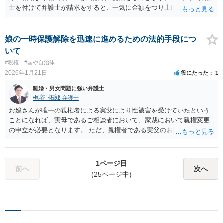
士を付けて弁護士が請求をすると、一気に金額をつり上げてくること
があります。 これは、保険会社が、相手が素人か、弁護士かで、提示
する賠償額の基準を使い分けているためです。素人相手だと相場より
相当低い金額で提案し、弁護士相手だと相場に近い金額で提案してく
娘の一時保護解除を迅速に進めるための法的手段につ
るのです。 まずは、合意書に判を押す前に、お近くの弁護士に面談相
いて
談を申し込んでください。
#親権
#国や自治体
2026年1月21日
役にたった
1
離婚・男女問題に強い弁護士
梶谷 拓郎
弁護士
お嬢さんが唯一の親権者による実父により性被害を受けていたという
ことになれば、実母であるご相談者において、家裁において親権変更
の申立が必要となります。 ただ、親権者である実父のお嬢さんに対す
る性加害ですから、変更すべき緊急性があります。 なので、同じく家
裁で「子の監護に関する処分についての審判前の仮処分（監護権者と
しての指定を受ける仮地位仮処分）」の申立をする必要があります。
1ページ目
前へ
次へ
取り急ぎ、最寄りの弁護士に個別相談することをお薦めします。
(25ページ中)