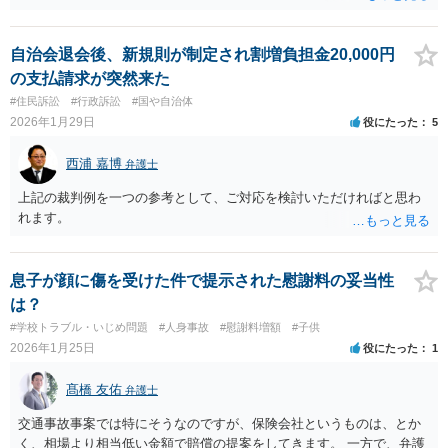
るべく客観的な証拠（録音、息子さんの診断書など）を揃え、学校や
教育委員会宛てに（できれば弁護士経由で）抗議文を送る等の対応が
考えられます。 一度弁護士に直接ご相談されることをお勧めします。
自治会退会後、新規則が制定され割増負担金20,000円
なお、これらの事実をむやみにSNS等で広めると、逆に名誉毀損など
の支払請求が突然来た
を主張されるリスクもありますので、ご注意ください。
#住民訴訟
#行政訴訟
#国や自治体
2026年1月29日
役にたった
5
西浦 嘉博
弁護士
上記の裁判例を一つの参考として、ご対応を検討いただければと思わ
れます。
息子が顔に傷を受けた件で提示された慰謝料の妥当性
は？
#学校トラブル・いじめ問題
#人身事故
#慰謝料増額
#子供
2026年1月25日
役にたった
1
髙橋 友佑
弁護士
交通事故事案では特にそうなのですが、保険会社というものは、とか
く、相場より相当低い金額で賠償の提案をしてきます。 一方で、弁護