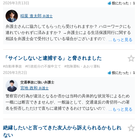
2026年3月13日
役にたった
1
稲葉 進太郎
弁護士
弁護士さんに協力してもらったら受けられますか？ ハローワークにも
連れていかれずに済みますか？ →弁護士による生活保護同行に関する
相談を弁護士会で受付けしている場合がございますので、お近くの弁
護士会にお問い合わせください。
「サインしないと逮捕する」と脅されました
#自動車事故
#行政処分の不服申立て
#危険運転・あおり運転
2026年3月2日
役にたった
1
交通事故に強い弁護士
宮地 政和
弁護士
警察官の行為が違法となるか否かは当時の具体的な状況等によるため
一概には断言できませんが、一般論として、交通違反の青切符への署
名を拒否しただけで直ちに逮捕できるわけではないので、「サインし
ないと逮捕する」などと威圧的に述べたのであれば、違法となる余地
はあると思います。
絶縁したいと言ってきた友人から訴えられるかもしれ
ない