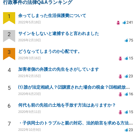
行政事件の法律Q&Aランキング
1
余ってしまった生活保護費について
241
2022年5月18日
2
サインをしないと逮捕すると言われました
75
2026年2月19日
3
どうなってしまうのか心配です。
15
2023年3月16日
4
加害者側の弁護士の先生をさがしています
23
2021年2月15日
5
⑴ 誰が法定相続人？⑵譲渡された場合の税金？⑶相続放棄後同じ不動産を相続できない？⑷借金返済義務は？
16
2020年6月23日
6
何代も前の先祖の土地を手放す方法はありますか？
15
2020年9月11日
7
・子供同士のトラブルと親の対応、法的助言を求める方法は？
23
2022年10月9日