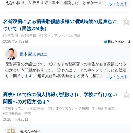
えない限り、法テラスで弁護士に相談したことがケースワーカーに発
覚することは、通常考えられないかと存じます。なお、弁護士に相談
したことをもって保護が打ち切られれば大問題となるでしょうから、
弁護士に相談したにより打ち切りとなる可能性はあまり考えられない
名誉毀損による損害賠償請求権の消滅時効の起算点に
でしょう。
ついて（民法724条）
#名誉毀損
#誹謗中傷
#学校トラブル・いじめ問題
2026年5月23日
役にたった
2
藤本 顯人
弁護士
元警察官の弁護士です。 ①そもそも警察官への申告が名誉毀損になる
のかという問題があります。 ②その上で、その点をクリアしたと仮定
して回答します。 起算点はR4警告時とする見方（相手方）もあり得ま
すが、具体的な申告内容を知らない段階では「損害を知った」とは言
えないとの反論（こちら側）は成立します。 R7/7/9起算点の根拠は、
R4時点では内容不知であり請求は困難というものです。 ただし、R4
高校PTAで娘の個人情報が拡散され、学校に行けない
の行為状況や内容などから、警察官から警告があれば「行為」と「警
問題への対応方法は？
告」が結びつくので、R４時点とされる可能性は残ります。
#学校トラブル・いじめ問題
#自治体や学校などへの損害賠償・慰謝料請求
#教育委員会・学校
2026年4月28日
匿名A
弁護士