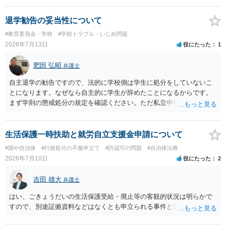
法律事務所での相談を検討ください。
退学勧告の妥当性について
#教育委員会・学校
#学校トラブル・いじめ問題
2026年7月13日
役にたった
1
肥田 弘昭
弁護士
自主退学の勧告ですので、法的に学校側は学生に処分をしていないこ
とになります。なぜなら自主的に学生が辞めたことになるからです。
まず学則の懲戒処分の規定を確認ください。ただ私立中学ですので裁
量が大きいです。争う場合は、正式に処分をして貰い対応することに
なるかと思います。その中で、懲戒処分として退学処分を上記事情か
ら出すかどうかです。ご参考にしてください。子供の権利委員会は各
生活保護一時扶助と就労自立支援金申請について
弁護士会にありますので相談するのも良いかと思います。
#国や自治体
#行政処分の不服申立て
#許認可の問題
#自治体法務
2026年7月10日
役にたった
2
吉田 雄大
弁護士
はい、ごきょうだいの生活保護受給・廃止等の客観的状況は明らかで
すので、別途証拠資料などはなくとも申立られる事件と思います。