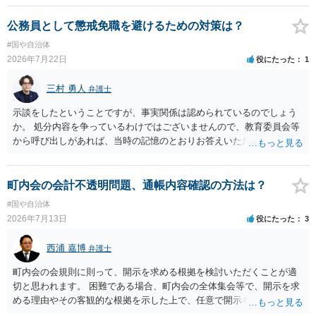
公務員として懲戒免職を避けるための対策は？
#国や自治体
2026年7月22日
役にたった
1
三村 勇人
弁護士
示談をしたということですが、事実関係は認められているのでしょう
か。 処分内容を争っているわけではございませんので、教育委員会等
から呼び出しがあれば、当時の記憶のとおりお答えいただくことにな
るかと思います。
町内会の会計不透明問題、通帳内容確認の方法は？
#国や自治体
2026年7月13日
役にたった
3
西浦 嘉博
弁護士
町内会の会規則に則って、開示を求める根拠を検討いただくことが適
切と思われます。 困難である場合、町内会の全体集会等で、開示を求
める理由やその客観的な根拠を示した上で、任意で開示を求めること
が考えられます。 より詳細についてお聞きになりたい場合、最寄りの