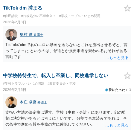
たま（あなたにとって）いい警察官にあたったことをきっかけに、む
TikTok dm 捕まる
しろ今回を苦い薬（良い教訓）として反省し、次回から「前の車は赤
#住民訴訟
#行政処分の不服申立て
#学校トラブル・いじめ問題
で右折進行したけど、自分は右折進行を思いとどまった」と交通ルー
2026年2月8日
ルを遵守するドライバーになってほしいと期待しています。
奥村 徹
弁護士
TikTokのdmで君のエロい動画を送らないとこれを流出させるぞと、言
ってしまった というのは、脅迫とか強要未遂を疑われるおそれがある
言動です
中学校特待生で、転入し卒業し、同校進学しない
#学校トラブル・いじめ問題
#教育委員会・学校
2026年2月6日
役にたった
1
本庄 卓磨
弁護士
支払い方法の決定権は通常、学校（事務・会計）にあります。部の監
督に決定権があるとは考えにくいです。 分割で合意済みであれば、そ
の条件で進める旨を事務の方に確認してください。