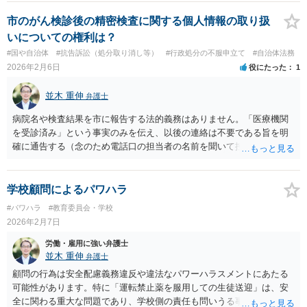
市のがん検診後の精密検査に関する個人情報の取り扱
いについての権利は？
#国や自治体
#抗告訴訟（処分取り消し等）
#行政処分の不服申立て
#自治体法務
2026年2月6日
役にたった
1
並木 重伸
弁護士
病院名や検査結果を市に報告する法的義務はありません。「医療機関
を受診済み」という事実のみを伝え、以後の連絡は不要である旨を明
確に通告する（念のため電話口の担当者の名前を聞いて控えておく）
という対応で足りると思われます。
学校顧問によるパワハラ
#パワハラ
#教育委員会・学校
2026年2月7日
労働・雇用に強い弁護士
並木 重伸
弁護士
顧問の行為は安全配慮義務違反や違法なパワーハラスメントにあたる
可能性があります。特に「運転禁止薬を服用しての生徒送迎」は、安
全に関わる重大な問題であり、学校側の責任も問いうる事態です。な