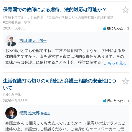
は家族間の内輪の揉め事に過ぎないという評価を受けてしまうのでは
ないかと危惧します。 本気で申立てを考えておられるなら、手続戦略
保育園での教師による虐待、法的対応は可能か？
と理論を慎重に検討する必要があると思われます。まずは、戸籍法に
#学校トラブル・いじめ問題
#自治体や学校などへの損害賠償・慰謝料請求
詳しい弁護士へ相談された方がよいでしょう。
#教育委員会・学校
2026年6月6日
役にたった
1
吉田 雄大
弁護士
お怪我がとても心配ですね。市営の保育園でしょうか。 担任による身
体的暴力ですから、園を運営する市には法的な責任があります。その
意味からは弁護士に依頼することも十分、検討に値するといえます。
他方、弁護士への依頼には一定の費用がかかりますし、市が法的責任
を自ら認めることは稀です。 損害賠償を求めた場合であっても、市は
容易に賠償に応じませんし、裁判等にもつれ込んでもどの程度の金額
生活保護打ち切りの可能性と弁護士相談の安全性につ
となるか、予測が付きづらい面もあります。 このように、弁護士への
いて
依頼はいわゆる費用倒れとなる可能性も考えねばなりません。ご依頼
#国や自治体
なさったとして、受けるかどうかは弁護士次第ですが、お会いになる
2026年5月28日
役にたった
1
弁護士とも、見通しや方針等について前もってよくご相談なさること
をお勧めいたします。
稲葉 進太郎
弁護士
弁護士さんに相談しても大丈夫でしょうか？ →最寄りの法テラスにご
連絡の上、弁護士にご相談ください。ご自身からケースワーカーに伝