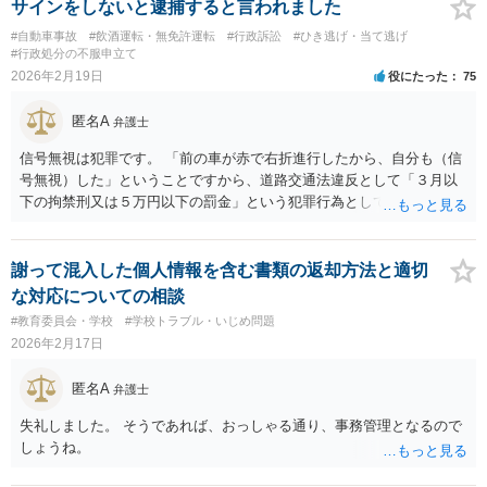
サインをしないと逮捕すると言われました
#自動車事故
#飲酒運転・無免許運転
#行政訴訟
#ひき逃げ・当て逃げ
#行政処分の不服申立て
2026年2月19日
役にたった
75
匿名A
弁護士
信号無視は犯罪です。 「前の車が赤で右折進行したから、自分も（信
号無視）した」ということですから、道路交通法違反として「３月以
下の拘禁刑又は５万円以下の罰金」という犯罪行為として処罰される
可能性がありました。 となると、警察官としては、あなたがサインし
ようとしまいと現行犯逮捕できるわけです。 そこを、「サインをしな
いと逮捕する」というのは、「現行犯逮捕して刑事処分（罰金でも前
謝って混入した個人情報を含む書類の返却方法と適切
科になる）にできるが、認めてサインすれば反則処理（何千円程度の
な対応についての相談
反則金があっても前科にならない）ですませてあげる」という意味で
#教育委員会・学校
#学校トラブル・いじめ問題
す。 あなたはこの警察官を非難するのではなく、感謝すべきというこ
2026年2月17日
とです。 警察官の「こんな事を言うのだったら免許証返した方がい
い」との発言ですが、実際「前の車が赤で右折進行したから、自分も
匿名A
弁護士
（信号無視）した」というあなたと同じ考えの人が運転をしている公
道は、きちんと交通ルールを守っている人や歩行者らにとってとても
失礼しました。 そうであれば、おっしゃる通り、事務管理となるので
危険なものであり怖いので、そのような人には是非とも運転免許を返
しょうね。
納してほしいと思うのが社会の大勢です。 実際「交通違反を繰り返せ
ば免許停止や取消（強制返納）になる」のはそういうことです。 たま