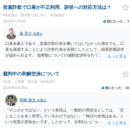
投資詐欺で口座が不正利用、訴状への対応方法は？
#抗告訴訟（処分取り消し等）
#行政訴訟
2026年7月3日
役にたった
3
泉 亮介
弁護士
口座名義人であり，直接詐欺行為を働いてはいなかった場合でも，口
座を譲渡することにより詐欺行為を容易にしたとして，損害賠償請求
が認められます。 損害額についての減額交渉等を行うこととなるかと
思われます。
裁判中の和解交渉について
#住民・入居者・買主側
#住民訴訟
2026年6月29日
役にたった
10
髙橋 俊太
弁護士
「やぶさかではない」という表現は、一般的の用語法としては、「応
じることを全く拒否しているわけではない」「検討の余地はある」と
いう程度の意味合いです。したがって、分割払いについて、直ちに拒
絶されているわけではないと受け止めてよいと思います。もっとも、