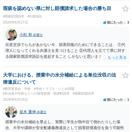
「吝かではない」と言われたからといって、分割案に合意したという
意味ではありません。相手方司法書士の発言も、「分割案を検討する
瑕疵を認めない県に対し賠償請求した場合の勝ち目
余地はあるが、正式な回答は相手方本人と協議したうえで行う」とい
#国家賠償請求
#行政訴訟
う趣旨と捉えるのが自然だと思われます。 司法書士が窓口になってい
2026年6月27日
役にたった
3
るのであれば、今後は、相手方本人に直接連絡するのではなく、司法
書士を通じてやり取りする方が適切な対応となります。直接交渉を続
小杉 和
弁護士
けると、「勝手に話を進めた」と受け取られ、かえって交渉がこじれ
る可能性があります。対応としては、分割払いを希望する理由、頭金
任意交渉でらちがあかない今、損害回復のためにできることは、 ①代
の有無、毎月の支払額、支払日、遅れた場合の扱いなどを整理し、書
理人になってくれる弁護士を見つけること ②代理人を立てて県に対す
面又はメールで正式な和解案として提示するとよいでしょう。
る国家賠償請求訴訟を提起すること しかないと思います。 ただ、勝ち
目は薄い上、おそらく賠償として請求する金額以上の費用がかかるこ
とから、それでも訴訟をする意思がないのであればお勧めできませ
ん。 さらに言えば、既に体験していることかもしれませんが、地元で
大学における、授業中の水分補給による単位没収の法
はあえて県を敵に回す訴訟を引き受ける弁護士を見つけるのは至難で
律違反について
しょう。
#教育委員会・学校
#学校トラブル・いじめ問題
#自治体や学校などへの損害賠償・慰謝料請求
#国家賠償請求
2026年6月26日
役にたった
1
並木 重伸
弁護士
授業中の水分補給を禁止し、実際に学生が熱中症で倒れたりした場
合、大学や講師が安全配慮義務違反として損害賠償責任を負う可能性