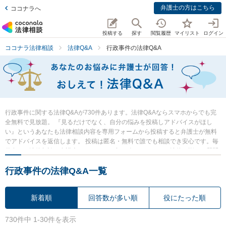
弁護士の方はこちら
ココナラへ
投稿する
探す
閲覧履歴
マイリスト
ログイン
ココナラ法律相談
法律Q&A
行政事件の法律Q&A
行政事件に関する法律Q&Aが730件あります。法律Q&Aならスマホからでも完
全無料で見放題。 『見るだけでなく、自分の悩みを投稿しアドバイスがほし
い』というあなたも法律相談内容を専用フォームから投稿すると弁護士が無料
でアドバイスを返信します。 投稿は匿名・無料で誰でも相談でき安心です。毎
日多くの法律相談に弁護士がアドバイス中。 今すぐあなたの法律の悩み・質問
を検索・投稿し弁護士の知恵を借りて解決の一歩を踏み出しましょう。
行政事件の法律Q&A一覧
新着順
回答数が多い順
役にたった順
730件中 1-30件を表示