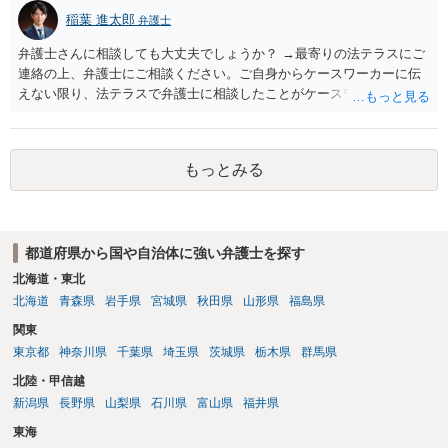
という見通しです。過去の裁判例では、父親から長期間の性的暴行を
稲葉 進太郎
弁護士
受けていたことを理由とする氏及び名の変更が許可されたケースもあ
るので、心理的理由が全く考慮されないわけではないのですが、本件
弁護士さんに相談しても大丈夫でしょうか？ →最寄りの法テラスにご
は家族間の内輪の揉め事に過ぎないという評価を受けてしまうのでは
連絡の上、弁護士にご相談ください。ご自身からケースワーカーに伝
ないかと危惧します。 本気で申立てを考えておられるなら、手続戦略
えない限り、法テラスで弁護士に相談したことがケースワーカーに発
と理論を慎重に検討する必要があると思われます。まずは、戸籍法に
覚することは、通常考えられないかと存じます。なお、弁護士に相談
詳しい弁護士へ相談された方がよいでしょう。
したことをもって保護が打ち切られれば大問題となるでしょうから、
弁護士に相談したにより打ち切りとなる可能性はあまり考えられない
もっとみる
でしょう。
都道府県から国や自治体に強い弁護士を探す
北海道・東北
北海道
青森県
岩手県
宮城県
秋田県
山形県
福島県
関東
東京都
神奈川県
千葉県
埼玉県
茨城県
栃木県
群馬県
北陸・甲信越
新潟県
長野県
山梨県
石川県
富山県
福井県
東海