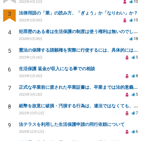
10
2022年4月12日
3
法律用語の「業」の読み方、「ぎょう」か「なりわい」か？
15
2022年3月29日
4
犯罪歴のある者は生活保護の制度は使う権利は無いのでしょうか？
18
2018年5月28日
5
憲法の保障する請願権を実際に行使するには、具体的にはどのような手続きを踏めばよいのですか？
5
2023年1月14日
6
生活保護 返金が収入になる事での相談
8
2023年2月18日
7
正式な卒業前に渡された卒業証書は、卒業までは法的意義ある？卒業証書授与後に卒業撤回されたらどうなる？
5
2023年3月13日
8
紙幣を故意に破損・汚損する行為は、違法ではなくても、「権利の濫用」や「公序良俗に反する行為」に該当？
7
2022年10月12日
9
法テラスを利用した生活保護申請の同行依頼について
6
2025年12月12日