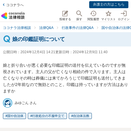
弁護士の方はこちら
ココナラへ
投稿する
探す
閲覧履歴
マイリスト
ログイン
ココナラ法律相談
法律Q&A
行政事件の法律Q&A
国や自治体の法律Q
娘の印鑑証明について
公開日時：
2024年12月4日 14:21
更新日時：
2024年12月9日 11:40
娘と折り合いが悪く必要な印鑑証明の送付を伝えているのですが無
視されています。主人の父が亡くなり相続の件で入ります。主人は
亡くなりその時は葬儀には来てかろうじて印鑑証明も送付してきま
したが2年前なので無効とのこと。印鑑は持っていますが方法はあり
ますか
みゆごん さん
国や自治体
行政処分の不服申立て
自治体法務