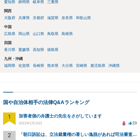
愛知県
静岡県
岐阜県
三重県
関西
大阪府
兵庫県
京都府
滋賀県
奈良県
和歌山県
中国
広島県
岡山県
山口県
鳥取県
島根県
四国
香川県
愛媛県
高知県
徳島県
九州・沖縄
福岡県
佐賀県
長崎県
熊本県
大分県
宮崎県
鹿児島県
沖縄県
国や自治体相手の法律Q&Aランキング
1
加害者側の弁護士の先生をさがしています
23
2021年2月15日
2
「朝日訴訟は、立法裁量権の著しい逸脱があれば司法審査の可能性を認めるという判例」という説明は誤りでは