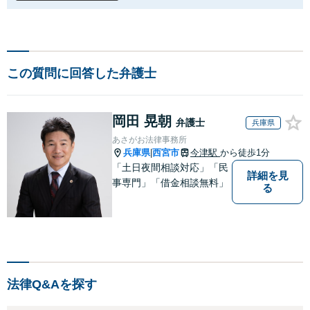
この質問に回答した弁護士
岡田 晃朝
弁護士
兵庫県
あさがお法律事務所
兵庫県
西宮市
今津駅
から徒歩1分
|
「土日夜間相談対応」「民
詳細を見
事専門」「借金相談無料」
る
法律Q&Aを探す