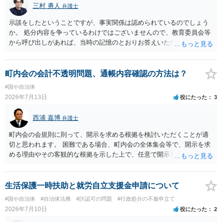
三村 勇人
弁護士
示談をしたということですが、事実関係は認められているのでしょう
か。 処分内容を争っているわけではございませんので、教育委員会等
から呼び出しがあれば、当時の記憶のとおりお答えいただくことにな
るかと思います。
町内会の会計不透明問題、通帳内容確認の方法は？
#国や自治体
2026年7月13日
役にたった
3
西浦 嘉博
弁護士
町内会の会規則に則って、開示を求める根拠を検討いただくことが適
切と思われます。 困難である場合、町内会の全体集会等で、開示を求
める理由やその客観的な根拠を示した上で、任意で開示を求めること
が考えられます。 より詳細についてお聞きになりたい場合、最寄りの
法律事務所での相談を検討ください。
生活保護一時扶助と就労自立支援金申請について
#国や自治体
#自治体法務
#許認可の問題
#行政処分の不服申立て
2026年7月10日
役にたった
2