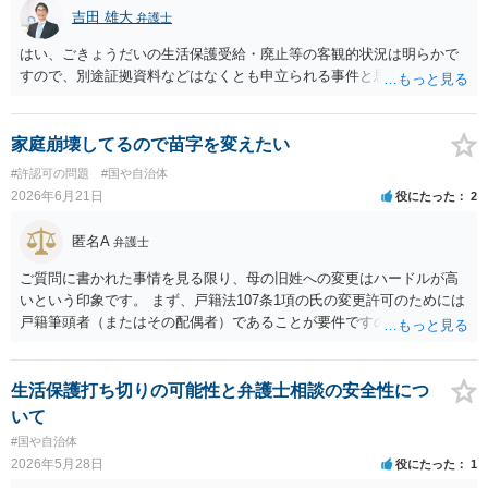
吉田 雄大
弁護士
はい、ごきょうだいの生活保護受給・廃止等の客観的状況は明らかで
すので、別途証拠資料などはなくとも申立られる事件と思います。
家庭崩壊してるので苗字を変えたい
#許認可の問題
#国や自治体
2026年6月21日
役にたった
2
匿名A
弁護士
ご質問に書かれた事情を見る限り、母の旧姓への変更はハードルが高
いという印象です。 まず、戸籍法107条1項の氏の変更許可のためには
戸籍筆頭者（またはその配偶者）であることが要件ですので、現在父
の戸籍に入っているなら、分籍する必要があります。 分籍後に、本件
では戸籍法107条1項に定める「やむを得ない事由」が必要になります
が、希望する氏は生来称していたものではなく、肝心の同居の母は婚
生活保護打ち切りの可能性と弁護士相談の安全性につ
氏続称しており母と氏を合わせるという点での必要性が説明できない
いて
（むしろ不自然な状況になる）こと、本件は親族間の揉め事を内容と
#国や自治体
するもので精神的・心理的理由と把握されて許可が得られにくいと考
2026年5月28日
役にたった
1
えられること、等からみれば、簡単に許可は得られないのではないか