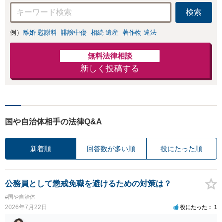
検索
例）
離婚 慰謝料
誹謗中傷
相続 遺産
著作物 違法
無料法律相談
新しく投稿する
国や自治体相手の法律Q&A
新着順
回答数が多い順
役にたった順
公務員として懲戒免職を避けるための対策は？
#国や自治体
2026年7月22日
役にたった
1