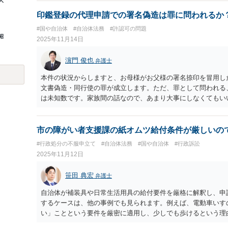
人
印鑑登録の代理申請での署名偽造は罪に問われるか
#国や自治体
#自治体法務
#許認可の問題
昭
2025年11月14日
濵門 俊也
弁護士
本件の状況からしますと、お母様がお父様の署名捺印を冒用し
文書偽造・同行使の罪が成立します。ただ、罪として問われる
は未知数です。家族間の話なので、あまり大事にしなくてもい
市の障がい者支援課の紙オムツ給付条件が厳しいの
#行政処分の不服申立て
#自治体法務
#国や自治体
#行政訴訟
2025年11月12日
笹田 典宏
弁護士
自治体が補装具や日常生活用具の給付要件を厳格に解釈し、申
するケースは、他の事例でも見られます。例えば、電動車いす
い」ことという要件を厳密に適用し、少しでも歩けるという理
のような場合でも、日常生活や社会生活に支障があるほどの「