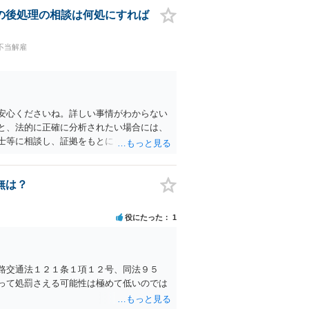
れません。その場合、家庭裁判所に「離婚
の後処理の相談は何処にすれば
は、調停委員という第三者を交えて話し合
訟（裁判）」で裁判官に判断を委ねること
不当解雇
世帯員であるあなたにも原則として不正受給
母様からの援助）を申告していなかった場
です。 ただし、あなたが「奥様と家計が完
その援助から利益も受けていなかった」 と
られます。この問題を放置せず、正直に福祉
安心くださいね。詳しい事情がわからない
です。
と、法的に正確に分析されたい場合には、
士等に相談し、証拠をもとにしながら具体
士への直接相談が良いと思います。なぜな
要だからです。良い解決になりますよう祈
無は？
役にたった
1
路交通法１２１条１項１２号、同法９５
って処罰さえる可能性は極めて低いのでは