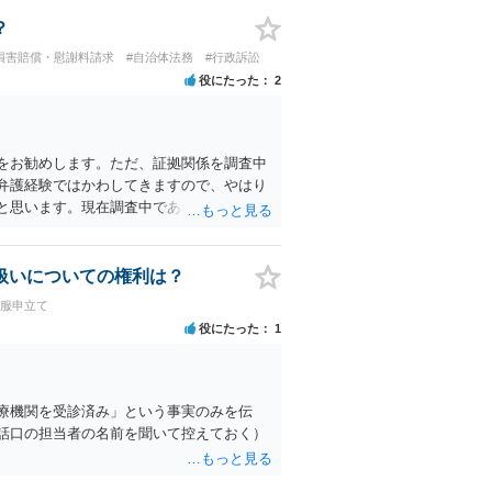
？
損害賠償・慰謝料請求
#自治体法務
#行政訴訟
役にたった
2
をお勧めします。ただ、証拠関係を調査中
弁護経験ではかわしてきますので、やはり
と思います。現在調査中であれば、調査終
扱いについての権利は？
不服申立て
役にたった
1
療機関を受診済み」という事実のみを伝
話口の担当者の名前を聞いて控えておく）