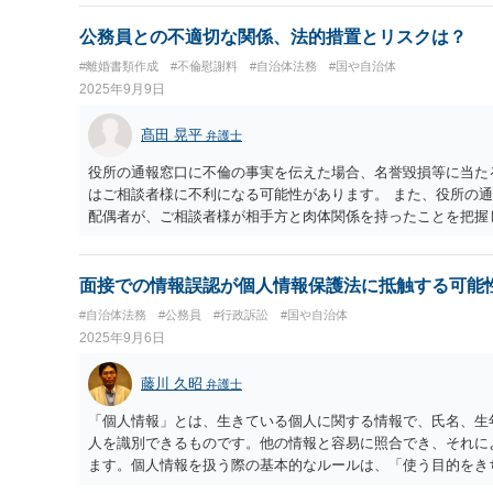
れるべきであるとされています。ご相談のケースも、おむつが
らず、「脳原性運動機能障害」という特定の診断名がないこと
公務員との不適切な関係、法的措置とリスクは？
式的な判断であり、実態を十分に考慮していない可能性があり
#離婚書類作成
#不倫慰謝料
#自治体法務
#国や自治体
が厳格に求められることがありますが、裁判例の中には、必ず
2025年9月9日
れた他の客観的な資料を総合的に判断し、給付を認めたものが
見書に加えて、ご自身の日常生活の状況を記録したものなど、
髙田 晃平
弁護士
式的な要件だけでなく、障害の実態に基づいた総合的な判断を
役所の通報窓口に不倫の事実を伝えた場合、名誉毀損等に当た
はご相談者様に不利になる可能性があります。 また、役所の
配偶者が、ご相談者様が相手方と肉体関係を持ったことを把握
様に対して、不貞行為を理由とする慰謝料請求をされるおそれ
面接での情報誤認が個人情報保護法に抵触する可能
#自治体法務
#公務員
#行政訴訟
#国や自治体
2025年9月6日
藤川 久昭
弁護士
「個人情報」とは、生きている個人に関する情報で、氏名、生
人を識別できるものです。他の情報と容易に照合でき、それに
ます。個人情報を扱う際の基本的なルールは、「使う目的をき
ない」、「しっかり保管する」、「要配慮個人情報、第３者へ