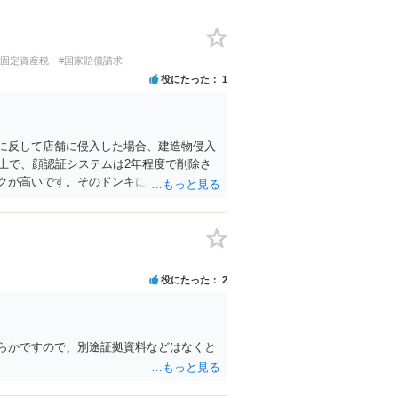
#固定資産税
#国家賠償請求
役にたった
1
に反して店舗に侵入した場合、建造物侵入
上で、顔認証システムは2年程度で削除さ
クが高いです。そのドンキにどうしても行
連絡をして許可を貰うのが一番安全かと思
役にたった
2
らかですので、別途証拠資料などはなくと