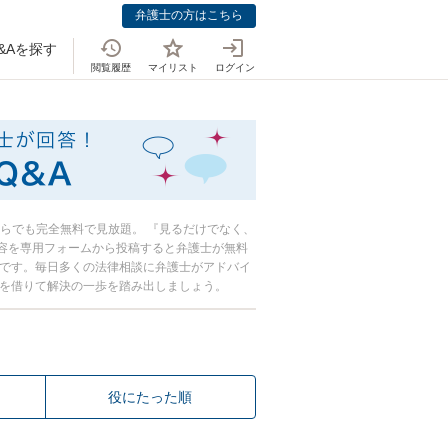
弁護士の方はこちら
&Aを探す
閲覧履歴
マイリスト
ログイン
おしえて！法律
からでも完全無料で見放題。 『見るだけでなく、
容を専用フォームから投稿すると弁護士が無料
心です。毎日多くの法律相談に弁護士がアドバイ
恵を借りて解決の一歩を踏み出しましょう。
役にたった順