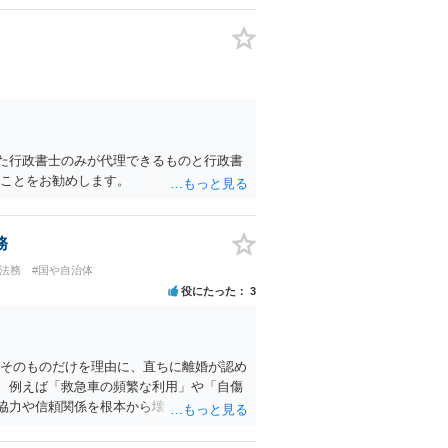
と慎重な対応が必要です。どうしても不安
るのが良いと思われます。良い解決になり
た行政書士のみが代理できるものと行政書
ることをお勧めします。
務
体法務
#国や自治体
役にたった
3
患そのものだけを理由に、直ちに離婚が認め
、例えば「救急車の頻繁な利用」や「自傷
協力や信頼関係を根本から壊してしまい、
婚姻を継続しがたい重大な事由」に該当す
ことが重要です。 まずはお二人での話し合