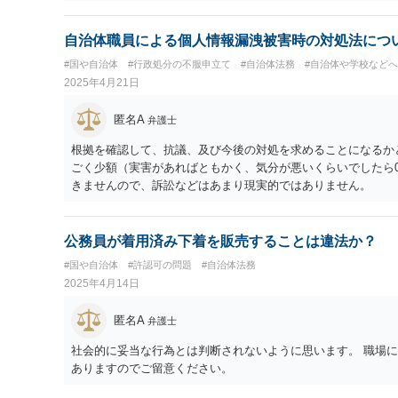
自治体職員による個人情報漏洩被害時の対処法につ
#国や自治体
#行政処分の不服申立て
#自治体法務
#自治体や学校など
2025年4月21日
匿名A
弁護士
根拠を確認して、抗議、及び今後の対処を求めることになるか
ごく少額（実害があればともかく、気分が悪いくらいでしたら
きませんので、訴訟などはあまり現実的ではありません。
公務員が着用済み下着を販売することは違法か？
#国や自治体
#許認可の問題
#自治体法務
2025年4月14日
匿名A
弁護士
社会的に妥当な行為とは判断されないように思います。 職場
ありますのでご留意ください。