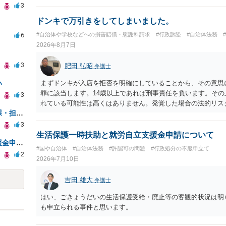
3
ドンキで万引きをしてしまいました。
6
#自治体や学校などへの損害賠償・慰謝料請求
#行政訴訟
#自治体法務
2026年8月7日
3
肥田 弘昭
弁護士
い
まずドンキが入店を拒否を明確にしていることから、その意思
罪に該当します。14歳以上であれば刑事責任を負います。その
3
れている可能性は高くはありません。発覚した場合の法的リス
市のホームページ（市名・担当課・担当職名あり。）での虚偽公文書作成罪の告訴時効は７年か
かないといけない理由は不明ですが、保護者に町田のドンキに
います。ご参考にしてください。
3
生活保護一時扶助と就労自立支援金申請について
生活保護一時扶助と就労自立支援金申請について
#国や自治体
#自治体法務
#許認可の問題
#行政処分の不服申立て
2
2026年7月10日
吉田 雄大
弁護士
はい、ごきょうだいの生活保護受給・廃止等の客観的状況は明
も申立られる事件と思います。