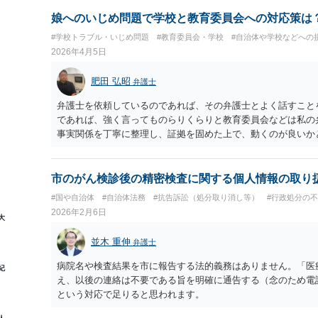
娘へのいじめ問題で学校と教育委員会への対応策は
#学校トラブル・いじめ問題
#教育委員会・学校
#自治体や学校などへの
2026年4月5日
肥田 弘昭
弁護士
弁護士を依頼しているのであれば、その弁護士とよく話すこと
であれば、強く言ってものらりくらりと教育委員会などは私の
事実関係を丁寧に整理し、証拠を固めた上で、動くのが良いか
了までまつのが良いと私は思います。ご参考にしてください。
市のがん検診後の精密検査に関する個人情報の取り
#国や自治体
#自治体法務
#抗告訴訟（処分取り消し等）
#行政処分の
2026年2月6日
大
並木 重伸
弁護士
病院名や検査結果を市に報告する法的義務はありません。「医
紀
え、以後の連絡は不要である旨を明確に通告する（念のため電
という対応で足りると思われます。