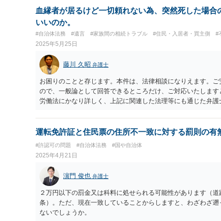
い（協議離婚）を目指しますが、状況からすると難しいかもし
血縁者が居るけど一切頼れない為、突然死した場合
調停」を申し立てることが一般的な進め方となります。調停で
いいのか。
いを進めます。ここで合意できなければ、最終的には「離婚訴
#自治体法務
#遺言
#家族間の相続トラブル
#住民・入居者・買主側
#
になります。 生活保護は「世帯単位」で受給するため、同じ
2025年5月25日
分の「返還義務が生じる可能性」があります。奥様が収入（叔
合、世帯全体で不正に利益を得たと見なされることがあるため
藤川 久昭
弁護士
全に別であり、 ご自身は奥様の金銭管理に一切関与できず、 
いった事情を具体的に説明できれば、 減額されることも考え
お困りのことと存じます。本件は、法律相談になりえます。ご
事務所のケースワーカーに事情を説明し、相談することが賢明
ので、一般論として回答できるところだけ、ご対応いたします
労働法にかなり詳しく、上記に関連した法理等にも通じた弁護
的な話をなさった上で、今後の対応を検討するべきです。弁護
らば、法的にきちんと解明するために、良い知恵を得るには必
念しております。
運転免許証と住民票の住所不一致に対する罰則の有
#許認可の問題
#自治体法務
#国や自治体
2025年4月21日
濵門 俊也
弁護士
２万円以下の罰金又は科料に処せられる可能性があります（道
条）。ただ、現在一致していることからしますと、わざわざ遡
ないでしょうか。