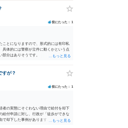
？
役にたった
1
たことになりますので、形式的には有印私
、具体的には警察が立件に動くかという点
い部分はありそうです。
ですが？
役にたった
1
請者の実態にそぐわない理由で給付を却下
の給付申請に対し、行政が「徒歩ができな
由で却下した事例があります。しかし、こ
歩行困難」な状態であれば、給付は認めら