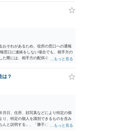
不可欠な日常生活の実態があるにもかかわ
のみを理由に不給付とするのは、同様に形
ます。 行政手続では、特定の形式の診断書
しも要件通りの診断書がなくても、提出さ
あります。ご相談のケースでも、医師の意
おむつの必要性を裏付ける資料を揃え、形
市に求めていくことが考えられます。
るおそれがあるため、役所の窓口への通報
通報窓口に連絡をしない場合でも、相手方の
した際には、相手方の配偶者からご相談者
があります。
性は？
年月日、住所、顔写真などにより特定の個
より、特定の個人を識別できるものを含み
ちんと説明する」、「勝手に目的外に使わ
渡すときは同意をとる」などです。本件