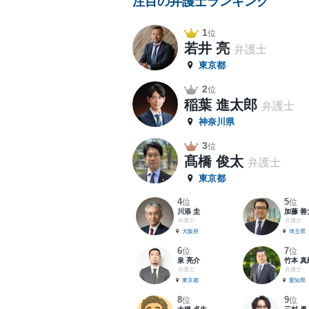
注目の弁護士ランキング
1
位
若井 亮
弁護士
東京都
2
位
稲葉 進太郎
弁護士
神奈川県
3
位
髙橋 俊太
弁護士
東京都
4
5
位
位
川添 圭
加藤 善
弁護士
弁護士
大阪府
埼玉県
6
7
位
位
泉 亮介
竹本 真
弁護士
弁護士
東京都
愛知県
8
9
位
位