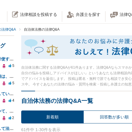
法律相談を投稿する
弁護士を探す
法律Q
法律Q&A
自治体法務の法律Q&A
ング
憲法の保障する請願権を実際に行使するには、具体的にはどのような手続きを踏めばよいのですか？
5
自治体法務に関する法律Q&Aが61件あります。法律Q&Aならスマホ
自分の悩みを投稿しアドバイスがほしい』というあなたも法律相談内
正式な卒業前に渡された卒業証書は、卒業までは法的意義ある？卒業証書授与後に卒業撤回されたらどうなる？
でアドバイスを返信します。 投稿は匿名・無料で誰でも相談でき安
5
ス中。 今すぐあなたの法律の悩み・質問を検索・投稿し弁護士の知
刑事罰と懲戒処分の重さが逆転している場合、法的には、どちらのが罪が〝重い〟ということになるのか？
自治体法務の法律Q&A一覧
4
裁判で有罪となった公務員について、所属庁が独自審理により「無実なので不処分」との判断を下す事は可能？
新着順
回答数が多い順
2
市立学校や県立学校は、学校として法人格を有しているのですか？
61件中 1-30件を表示