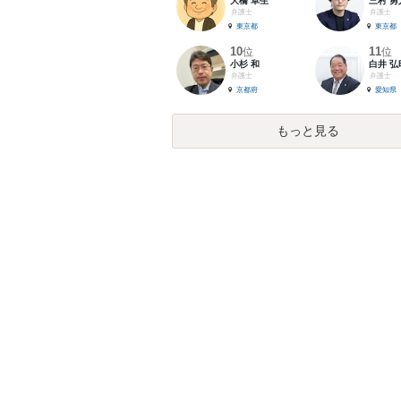
大橋 卓生
三村 勇
弁護士
弁護士
東京都
東京都
10
11
位
位
小杉 和
白井 弘
弁護士
弁護士
京都府
愛知県
もっと見る