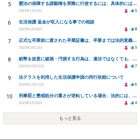
5
憲法の保障する請願権を実際に行使するには、具体的にはどのような手続きを踏めばよいのですか？
5
2023年1月14日
6
生活保護 返金が収入になる事での相談
8
2023年2月18日
7
正式な卒業前に渡された卒業証書は、卒業までは法的意義ある？卒業証書授与後に卒業撤回されたらどうなる？
5
2023年3月13日
8
紙幣を故意に破損・汚損する行為は、違法ではなくても、「権利の濫用」や「公序良俗に反する行為」に該当？
7
2022年10月12日
9
法テラスを利用した生活保護申請の同行依頼について
6
2025年12月12日
10
刑事罰と懲戒処分の重さが逆転している場合、法的には、どちらのが罪が〝重い〟ということになるのか？
4
2023年2月15日
もっと見る