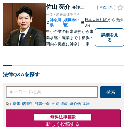
佐山 亮介
弁護士
神奈川県
井澤・黒井法律事務所
日本大通り駅
から徒歩
神奈川
横浜市中
|
県
区
3分
中小企業の日常法務から事
詳細を見
業承継・廃業まで｜横浜・
る
関内を拠点に神奈川・東京
対応【休日・夜間面談可】
【日本大通り駅3分】
法律Q&Aを探す
検索
例）
離婚 慰謝料
誹謗中傷
相続 遺産
著作物 違法
無料法律相談
新しく投稿する