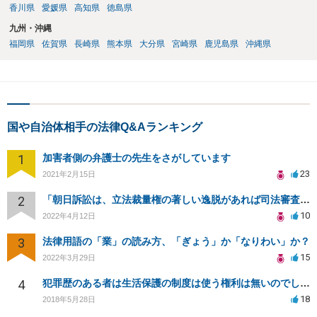
香川県
愛媛県
高知県
徳島県
九州・沖縄
福岡県
佐賀県
長崎県
熊本県
大分県
宮崎県
鹿児島県
沖縄県
国や自治体相手の法律Q&Aランキング
1
加害者側の弁護士の先生をさがしています
23
2021年2月15日
2
「朝日訴訟は、立法裁量権の著しい逸脱があれば司法審査の可能性を認めるという判例」という説明は誤りでは
10
2022年4月12日
3
法律用語の「業」の読み方、「ぎょう」か「なりわい」か？
15
2022年3月29日
4
犯罪歴のある者は生活保護の制度は使う権利は無いのでしょうか？
18
2018年5月28日