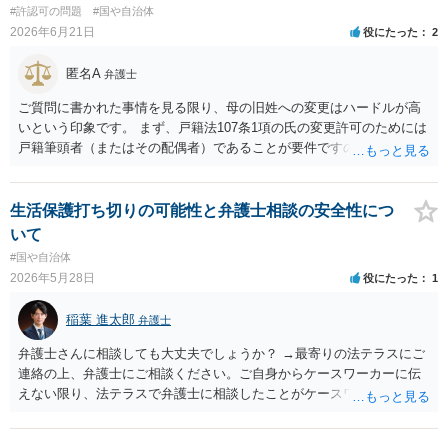
#許認可の問題
#国や自治体
2026年6月21日
役にたった
2
匿名A
弁護士
ご質問に書かれた事情を見る限り、母の旧姓への変更はハードルが高
いという印象です。 まず、戸籍法107条1項の氏の変更許可のためには
戸籍筆頭者（またはその配偶者）であることが要件ですので、現在父
の戸籍に入っているなら、分籍する必要があります。 分籍後に、本件
では戸籍法107条1項に定める「やむを得ない事由」が必要になります
が、希望する氏は生来称していたものではなく、肝心の同居の母は婚
生活保護打ち切りの可能性と弁護士相談の安全性につ
氏続称しており母と氏を合わせるという点での必要性が説明できない
いて
（むしろ不自然な状況になる）こと、本件は親族間の揉め事を内容と
#国や自治体
するもので精神的・心理的理由と把握されて許可が得られにくいと考
2026年5月28日
役にたった
1
えられること、等からみれば、簡単に許可は得られないのではないか
という見通しです。過去の裁判例では、父親から長期間の性的暴行を
稲葉 進太郎
弁護士
受けていたことを理由とする氏及び名の変更が許可されたケースもあ
るので、心理的理由が全く考慮されないわけではないのですが、本件
弁護士さんに相談しても大丈夫でしょうか？ →最寄りの法テラスにご
は家族間の内輪の揉め事に過ぎないという評価を受けてしまうのでは
連絡の上、弁護士にご相談ください。ご自身からケースワーカーに伝
ないかと危惧します。 本気で申立てを考えておられるなら、手続戦略
えない限り、法テラスで弁護士に相談したことがケースワーカーに発
と理論を慎重に検討する必要があると思われます。まずは、戸籍法に
覚することは、通常考えられないかと存じます。なお、弁護士に相談
詳しい弁護士へ相談された方がよいでしょう。
したことをもって保護が打ち切られれば大問題となるでしょうから、