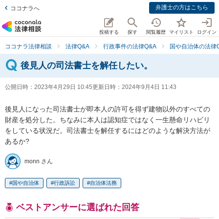
弁護士の方はこちら
ココナラへ
投稿する
探す
閲覧履歴
マイリスト
ログイン
ココナラ法律相談
法律Q&A
行政事件の法律Q&A
国や自治体の法律Q
後見人の司法書士を解任したい。
公開日時：
2023年4月29日 10:45
更新日時：
2024年9月4日 11:43
後見人になった司法書士が即本人の許可を得ず建物以外のすべての
財産を処分した。ちなみに本人は認知症ではなく一生懸命リハビリ
をしている状況だ。司法書士を解任するにはどのような解決方法が
あるか?
monn さん
国や自治体
行政訴訟
自治体法務
ベストアンサーに選ばれた回答