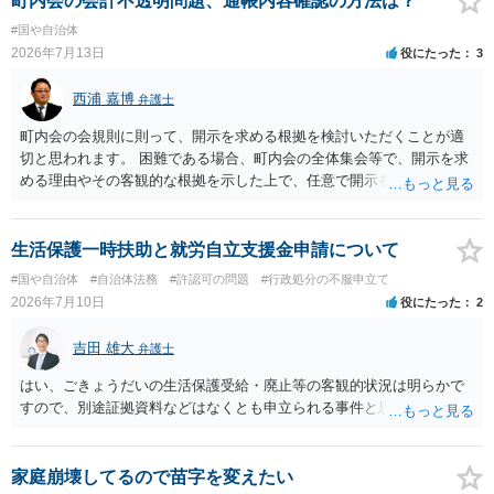
町内会の会計不透明問題、通帳内容確認の方法は？
#国や自治体
2026年7月13日
役にたった
3
西浦 嘉博
弁護士
町内会の会規則に則って、開示を求める根拠を検討いただくことが適
切と思われます。 困難である場合、町内会の全体集会等で、開示を求
める理由やその客観的な根拠を示した上で、任意で開示を求めること
が考えられます。 より詳細についてお聞きになりたい場合、最寄りの
法律事務所での相談を検討ください。
生活保護一時扶助と就労自立支援金申請について
#国や自治体
#自治体法務
#許認可の問題
#行政処分の不服申立て
2026年7月10日
役にたった
2
吉田 雄大
弁護士
はい、ごきょうだいの生活保護受給・廃止等の客観的状況は明らかで
すので、別途証拠資料などはなくとも申立られる事件と思います。
家庭崩壊してるので苗字を変えたい