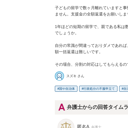
子どもの留学で数ヶ月離れていますと事
ません。支援金の全額返還をお願いしま
1年ほどの短期の留学で、親である私は
でしょうか。

自分の常識が間違っておりダメであれば
額一括返還は難しいです。

その場合、分割の対応はしてもらえるの
スズキ さん
国や自治体
行政処分の不服申立て
自
弁護士からの回答タイム
匿名A
弁護士