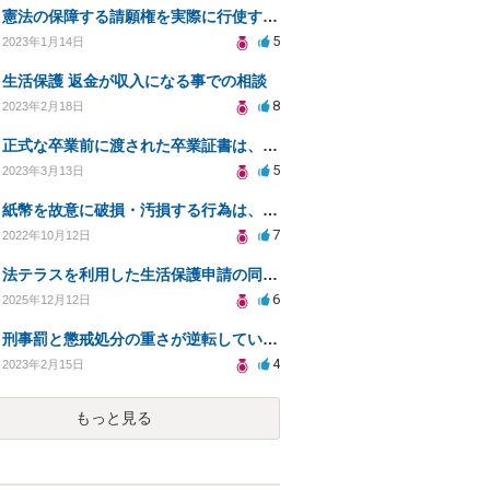
憲法の保障する請願権を実際に行使するには、具体的にはどのような手続きを踏めばよいのですか？
5
2023年1月14日
生活保護 返金が収入になる事での相談
8
2023年2月18日
正式な卒業前に渡された卒業証書は、卒業までは法的意義ある？卒業証書授与後に卒業撤回されたらどうなる？
5
2023年3月13日
紙幣を故意に破損・汚損する行為は、違法ではなくても、「権利の濫用」や「公序良俗に反する行為」に該当？
7
2022年10月12日
法テラスを利用した生活保護申請の同行依頼について
6
2025年12月12日
刑事罰と懲戒処分の重さが逆転している場合、法的には、どちらのが罪が〝重い〟ということになるのか？
4
2023年2月15日
もっと見る