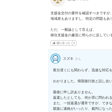
支援金交付の要件を確認すべきですが、
地域差もありますし、特定の問題もあり
ただ、一般論として言えば、

移住支援金の趣旨に明らかに反してい
役に立った
3
スズキ
さん
夜分遅くにも関わらず、迅速な対応を
わかりました、帰国後行政と話し合い
最後に申し訳ありません。

返還したとしても、何か罪に問われる
また、一括返還が通常ですが、できな
親族に連絡がいったり、裁判になっ