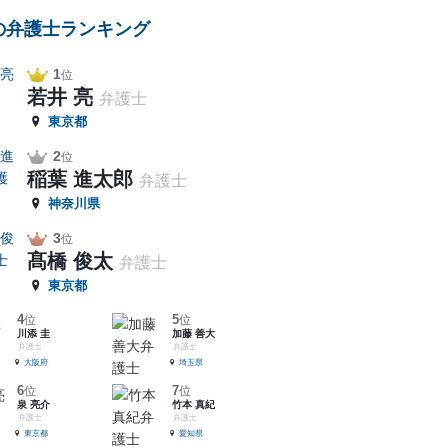
の弁護士ランキング
1
位
若井 亮
弁護士
東京都
2
位
稲葉 進太郎
弁護士
神奈川県
3
位
髙橋 俊太
弁護士
東京都
4
5
位
位
川添 圭
加藤 善大
弁護士
弁護士
大阪府
埼玉県
6
7
位
位
泉 亮介
竹本 真紀
弁護士
弁護士
東京都
愛知県