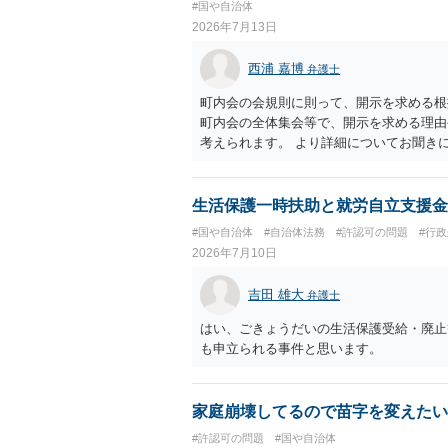
#国や自治体
2026年7月13日
西浦 嘉博
弁護士
町内会の会規則に則って、開示を求める根
町内会の全体集会等で、開示を求める理由
考えられます。 より詳細についてお聞き
生活保護一時扶助と就労自立支援金
#国や自治体
#自治体法務
#許認可の問題
#行
2026年7月10日
吉田 雄大
弁護士
はい、ごきょうだいの生活保護受給・廃止
も申立られる事件と思います。
家庭崩壊してるので苗字を変えたい
#許認可の問題
#国や自治体