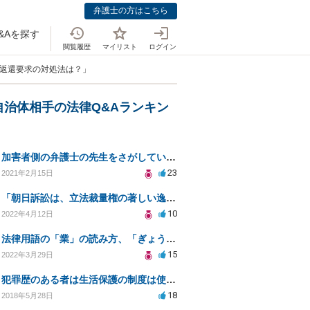
弁護士の方はこちら
&Aを探す
閲覧履歴
マイリスト
ログイン
、返還要求の対処法は？」
自治体相手の法律Q&Aランキン
加害者側の弁護士の先生をさがしています
23
2021年2月15日
「朝日訴訟は、立法裁量権の著しい逸脱があれば司法審査の可能性を認めるという判例」という説明は誤りでは
10
2022年4月12日
法律用語の「業」の読み方、「ぎょう」か「なりわい」か？
15
2022年3月29日
犯罪歴のある者は生活保護の制度は使う権利は無いのでしょうか？
18
2018年5月28日