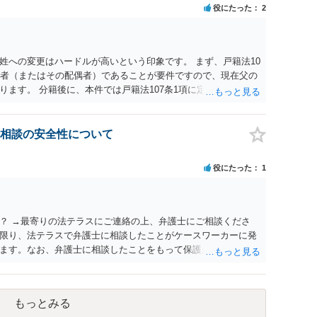
役にたった
2
姓への変更はハードルが高いという印象です。 まず、戸籍法10
頭者（またはその配偶者）であることが要件ですので、現在父の
ます。 分籍後に、本件では戸籍法107条1項に定める「やむ
する氏は生来称していたものではなく、肝心の同居の母は婚氏
の必要性が説明できない（むしろ不自然な状況になる）こと、
精神的・心理的理由と把握されて許可が得られにくいと考えら
相談の安全性について
られないのではないかという見通しです。過去の裁判例では、
とを理由とする氏及び名の変更が許可されたケースもあるの
役にたった
1
はないのですが、本件は家族間の内輪の揉め事に過ぎないとい
します。 本気で申立てを考えておられるなら、手続戦略と理論
。まずは、戸籍法に詳しい弁護士へ相談された方がよいでしょ
？ →最寄りの法テラスにご連絡の上、弁護士にご相談くださ
限り、法テラスで弁護士に相談したことがケースワーカーに発
ます。なお、弁護士に相談したことをもって保護が打ち切られ
相談したにより打ち切りとなる可能性はあまり考えられないで
もっとみる