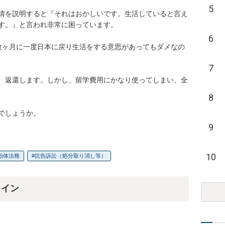
5
情を説明すると『それはおかしいです。生活していると言え
す。』と言われ非常に困っています。

6
数ヶ月に一度日本に戻り生活をする意思があってもダメなの
7
、返還します。しかし、留学費用にかなり使ってしまい、全
8
でしょうか。
9
10
治体法務
抗告訴訟（処分取り消し等）
ライン