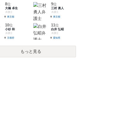
8
9
位
位
大橋 卓生
三村 勇人
弁護士
弁護士
東京都
東京都
10
11
位
位
小杉 和
白井 弘昭
弁護士
弁護士
京都府
愛知県
もっと見る