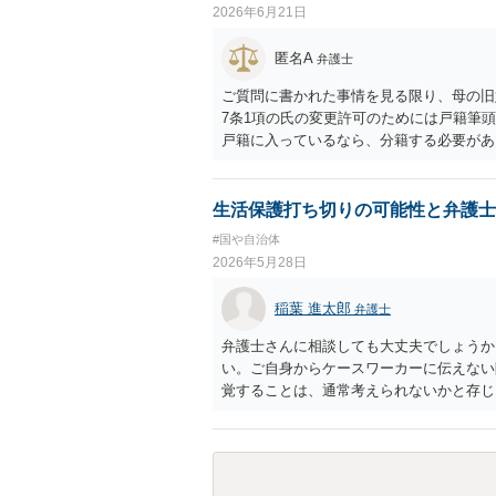
2026年6月21日
匿名A
弁護士
ご質問に書かれた事情を見る限り、母の旧
7条1項の氏の変更許可のためには戸籍筆
戸籍に入っているなら、分籍する必要があり
を得ない事由」が必要になりますが、希望
続称しており母と氏を合わせるという点で
本件は親族間の揉め事を内容とするもので
生活保護打ち切りの可能性と弁護士
れること、等からみれば、簡単に許可は得
#国や自治体
父親から長期間の性的暴行を受けていたこ
2026年5月28日
で、心理的理由が全く考慮されないわけで
う評価を受けてしまうのではないかと危惧
稲葉 進太郎
弁護士
を慎重に検討する必要があると思われます
う。
弁護士さんに相談しても大丈夫でしょうか
い。ご自身からケースワーカーに伝えない
覚することは、通常考えられないかと存じ
れば大問題となるでしょうから、弁護士に
しょう。