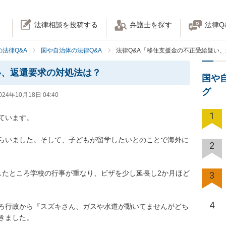
法律相談を投稿する
弁護士を探す
法律Q
法律Q&A
国や自治体の法律Q&A
法律Q&A「移住支援金の不正受給疑い
い、返還要求の対処法は？
国や
グ
024年10月18日 04:40
1
います。

らいました。そして、子どもが留学したいとのことで海外に
2
したところ学校の行事が重なり、ビザを少し延長し2か月ほど
3
4
ろ行政から『スズキさん、ガスや水道が動いてませんがどち
ました。
