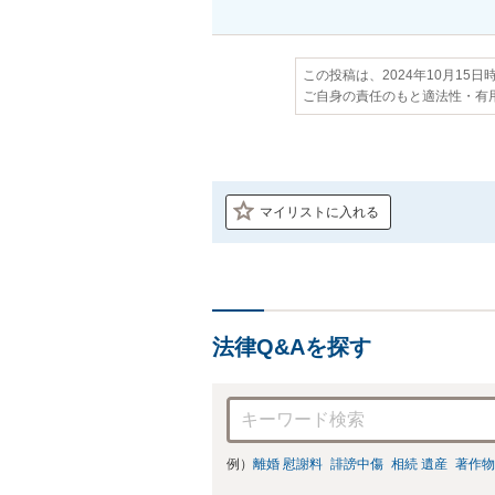
この投稿は、2024年10月15
ご自身の責任のもと適法性・有
マイリストに入れる
法律Q&Aを探す
例）
離婚 慰謝料
誹謗中傷
相続 遺産
著作物