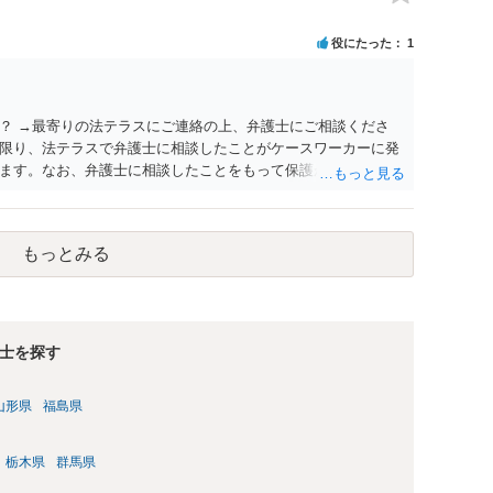
られないのではないかという見通しです。過去の裁判例では、
とを理由とする氏及び名の変更が許可されたケースもあるの
役にたった
1
はないのですが、本件は家族間の内輪の揉め事に過ぎないとい
します。 本気で申立てを考えておられるなら、手続戦略と理論
。まずは、戸籍法に詳しい弁護士へ相談された方がよいでしょ
？ →最寄りの法テラスにご連絡の上、弁護士にご相談くださ
限り、法テラスで弁護士に相談したことがケースワーカーに発
ます。なお、弁護士に相談したことをもって保護が打ち切られ
相談したにより打ち切りとなる可能性はあまり考えられないで
もっとみる
士を探す
山形県
福島県
栃木県
群馬県