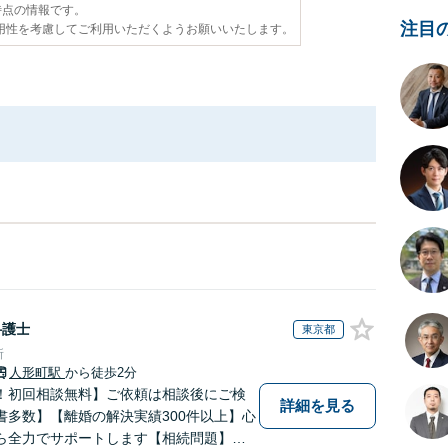
日時点の情報です。
注目
用性を考慮してご利用いただくようお願いいたします。
弁護士
東京都
所
人形町駅
から徒歩2分
！初回相談無料】ご依頼は相談後にご検
詳細を見る
書多数】【離婚の解決実績300件以上】心
ら全力でサポートします【相続問題】複