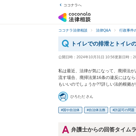
ココナラへ
ココナラ法律相談
法律Q&A
行政事件の
トイレでの排泄とトイレ
公開日時：
2024年10月31日 10:56
更新日時：
2
私は最近、法律が気になって、廃掃法が
流す場合、廃掃法第16条の違反にはな
もいいのでしょうか??詳しい法的根拠
ひろただ さん
国や自治体
自治体法務
許認可の問題
弁護士からの回答タイム