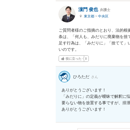
濵門 俊也
弁護士
東京都
>
中央区
ご質問者様のご指摘のとおり、法的根
条は、「何人も、みだりに廃棄物を捨
足す行為は、「みだりに」「捨てて」
いのです。
役に立った
0
ひろただ
さん
ありがとうございます！

「みだりに」の定義が曖昧で解釈に
要らない物を放置する事ですが、排
ありがとうございます！