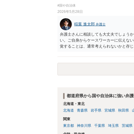
れること、等からみれば、簡単に許可は得
#国や自治体
父親から長期間の性的暴行を受けていたこ
2026年5月28日
で、心理的理由が全く考慮されないわけで
う評価を受けてしまうのではないかと危惧
稲葉 進太郎
弁護士
を慎重に検討する必要があると思われます
う。
弁護士さんに相談しても大丈夫でしょうか
い。ご自身からケースワーカーに伝えない
覚することは、通常考えられないかと存じ
れば大問題となるでしょうから、弁護士に
しょう。
都道府県から国や自治体に強い弁護
北海道・東北
北海道
青森県
岩手県
宮城県
秋田県
関東
東京都
神奈川県
千葉県
埼玉県
茨城県