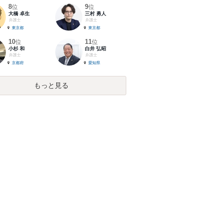
8
9
位
位
大橋 卓生
三村 勇人
弁護士
弁護士
東京都
東京都
10
11
位
位
小杉 和
白井 弘昭
弁護士
弁護士
京都府
愛知県
もっと見る