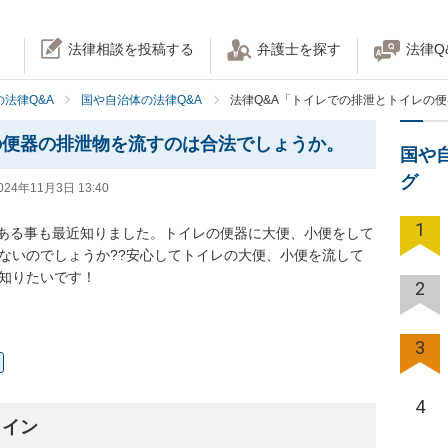
法律相談を投稿する
弁護士を探す
法律Q
法律Q&A
国や自治体の法律Q&A
法律Q&A「トイレでの排泄とトイレの
の便器の排泄物を流すのは合法でしょうか。
国や
グ
024年11月3日 13:40
1
ある事も最近知りました。トイレの便器に大便、小便をして
らないのでしょうか??安心してトイレの大便、小便を流して
が知りたいです！
2
3
4
ライン