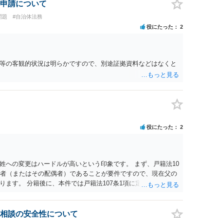
申請について
問題
#自治体法務
役にたった
2
等の客観的状況は明らかですので、別途証拠資料などはなくと
役にたった
2
姓への変更はハードルが高いという印象です。 まず、戸籍法10
頭者（またはその配偶者）であることが要件ですので、現在父の
ます。 分籍後に、本件では戸籍法107条1項に定める「やむ
する氏は生来称していたものではなく、肝心の同居の母は婚氏
の必要性が説明できない（むしろ不自然な状況になる）こと、
精神的・心理的理由と把握されて許可が得られにくいと考えら
相談の安全性について