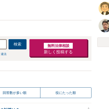
相続放棄・遺留分なども、基本からわか
します【人形町駅2分】
検索
無料法律相談
新しく投稿する
 違法
回答数が多い順
役にたった順