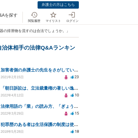
弁護士の方はこちら
&Aを探す
閲覧履歴
マイリスト
ログイン
便器の排泄物を流すのは合法でしょうか。」
自治体相手の法律Q&Aランキン
加害者側の弁護士の先生をさがしています
23
2021年2月15日
「朝日訴訟は、立法裁量権の著しい逸脱があれば司法審査の可能性を認めるという判例」という説明は誤りでは
10
2022年4月12日
法律用語の「業」の読み方、「ぎょう」か「なりわい」か？
15
2022年3月29日
犯罪歴のある者は生活保護の制度は使う権利は無いのでしょうか？
18
2018年5月28日