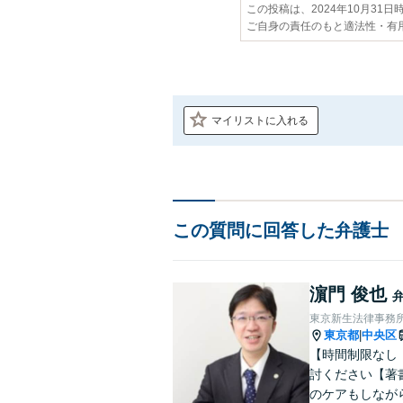
この投稿は、2024年10月31
ご自身の責任のもと適法性・有
マイリストに入れる
この質問に回答した弁護士
濵門 俊也
東京新生法律事務
東京都
中央区
|
【時間制限なし
討ください【著
のケアもしなが