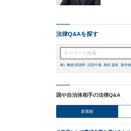
雑な遺産分割・
りやすくご説明
法律Q&Aを探す
例）
離婚 慰謝料
誹謗中傷
相続 遺産
著作物
国や自治体相手の法律Q&A
新着順