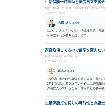
生活保護一時扶助と就労自立支援金
#国や自治体
#行政処分の不服申立て
#許認可の
2026年7月10日
吉田 雄大
弁護士
はい、ごきょうだいの生活保護受給・廃止
も申立られる事件と思います。
家庭崩壊してるので苗字を変えたい
#許認可の問題
#国や自治体
2026年6月21日
匿名A
弁護士
ご質問に書かれた事情を見る限り、母の旧
7条1項の氏の変更許可のためには戸籍筆
戸籍に入っているなら、分籍する必要があり
を得ない事由」が必要になりますが、希望
続称しており母と氏を合わせるという点で
本件は親族間の揉め事を内容とするもので
生活保護打ち切りの可能性と弁護士