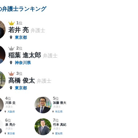
の弁護士ランキング
1
位
若井 亮
弁護士
東京都
2
位
稲葉 進太郎
弁護士
神奈川県
3
位
髙橋 俊太
弁護士
東京都
4
5
位
位
川添 圭
加藤 善大
弁護士
弁護士
大阪府
埼玉県
6
7
位
位
泉 亮介
竹本 真紀
弁護士
弁護士
東京都
愛知県