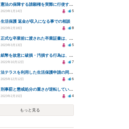
憲法の保障する請願権を実際に行使するには、具体的にはどのような手続きを踏めばよいのですか？
5
2023年1月14日
生活保護 返金が収入になる事での相談
8
2023年2月18日
正式な卒業前に渡された卒業証書は、卒業までは法的意義ある？卒業証書授与後に卒業撤回されたらどうなる？
5
2023年3月13日
紙幣を故意に破損・汚損する行為は、違法ではなくても、「権利の濫用」や「公序良俗に反する行為」に該当？
7
2022年10月12日
法テラスを利用した生活保護申請の同行依頼について
6
2025年12月12日
刑事罰と懲戒処分の重さが逆転している場合、法的には、どちらのが罪が〝重い〟ということになるのか？
4
2023年2月15日
もっと見る