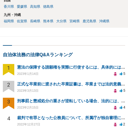
四国
香川県
愛媛県
高知県
徳島県
九州・沖縄
福岡県
佐賀県
長崎県
熊本県
大分県
宮崎県
鹿児島県
沖縄県
自治体法務の法律Q&Aランキング
1
憲法の保障する請願権を実際に行使するには、具体的にはどのような手続きを踏めばよいのですか？
5
2023年1月14日
2
正式な卒業前に渡された卒業証書は、卒業までは法的意義ある？卒業証書授与後に卒業撤回されたらどうなる？
5
2023年3月13日
3
刑事罰と懲戒処分の重さが逆転している場合、法的には、どちらのが罪が〝重い〟ということになるのか？
4
2023年2月15日
4
裁判で有罪となった公務員について、所属庁が独自審理により「無実なので不処分」との判断を下す事は可能？
2
2022年12月27日