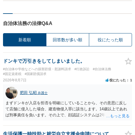
自治体法務の法律Q&A
新着順
回答数が多い順
役にたった順
ドンキで万引きをしてしまいました。
#自治体や学校などへの損害賠償・慰謝料請求
#行政訴訟
#自治体法務
#固定資産税
#国家賠償請求
2026年8月7日
役にたった
1
肥田 弘昭
弁護士
まずドンキが入店を拒否を明確にしていることから、その意思に反し
て店舗に侵入した場合、建造物侵入罪に該当します。14歳以上であれ
ば刑事責任を負います。その上で、顔認証システムは2年程度で削除さ
れている可能性は高くはありません。発覚した場合の法的リスクが高
いです。そのドンキにどうしても行かないといけない理由は不明です
が、保護者に町田のドンキに連絡をして許可を貰うのが一番安全かと
生活保護一時扶助と就労自立支援金申請について