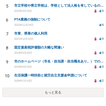
5
市立学校や県立学校は、学校として法人格を有しているのですか？
3
2024年4月10日
6
PTA業務の強制について
6
2022年11月24日
7
市章、県章の個人利用
3
2021年12月10日
8
固定資産税評価額の大幅な間違い
3
2019年6月20日
9
市のホームページ（市名・担当課・担当職名あり。）での虚偽公文書作成罪の告訴時効は７年か
3
2018年9月19日
10
生活保護一時扶助と就労自立支援金申請について
2
2026年7月10日
もっと見る