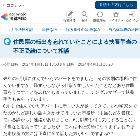
弁護士の方はこちら
ココナラへ
投稿する
探す
閲覧履歴
マイリスト
ログイン
ココナラ法律相談
法律Q&A
行政事件の法律Q&A
自治体法務の法律Q
住民票の転出を忘れていたことによる扶養手当の
不正受給について相談
公開日時：
2024年1月16日 18:53
更新日時：
2024年4月1日 15:20
去年の6月頃に住んでいたアパートをでました。その後別の場所に住
んでいますが、恥ずかしながら仕事が忙しかったことなどあり住民
票をうつすことを忘れてしまっていました。シングルマザーで扶養
手当ももらっています。

6月まで住んでいたアパートに新しい人が越してきて、いつ頃家をで
たのかなど詳しい話をきかせてほしいと市役所（手当などを管轄し
ている課から）連絡がありました。6月以降も何も気にすることなく
手当などを貰っていましたが、これは不正受給になりますよね??ま
た市役所の方には正直に全て話した方がいいですよね??