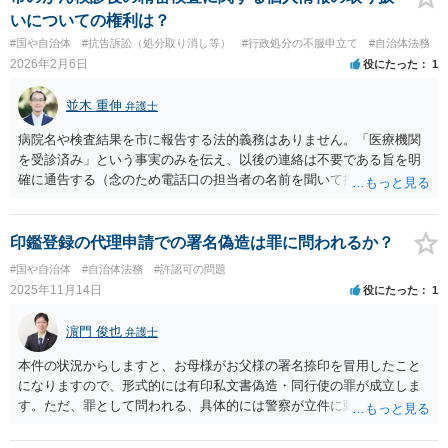
いについての権利は？
#国や自治体
#抗告訴訟（処分取り消し等）
#行政処分の不服申立て
#自治体法務
2026年2月6日
役にたった
1
並木 重伸
弁護士
病院名や検査結果を市に報告する法的義務はありません。「医療機関
を受診済み」という事実のみを伝え、以後の連絡は不要である旨を明
確に通告する（念のため電話口の担当者の名前を聞いて控えておく）
という対応で足りると思われます。
印鑑登録の代理申請での署名偽造は罪に問われるか？
#国や自治体
#自治体法務
#許認可の問題
2025年11月14日
役にたった
1
濵門 俊也
弁護士
本件の状況からしますと、お母様がお父様の署名捺印を冒用したこと
になりますので、形式的には有印私文書偽造・同行使の罪が成立しま
す。ただ、罪として問われる、具体的には警察が立件に動くかという
点は未知数です。家族間の話なので、あまり大事にしなくてもいい部
分はありそうです。