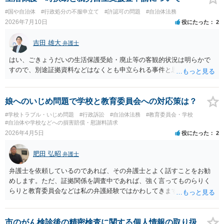
思います。ご参考にしてください。
#国や自治体
#行政処分の不服申立て
#許認可の問題
#自治体法務
2026年7月10日
役にたった
2
吉田 雄大
弁護士
はい、ごきょうだいの生活保護受給・廃止等の客観的状況は明らかで
すので、別途証拠資料などはなくとも申立られる事件と思います。
娘へのいじめ問題で学校と教育委員会への対応策は？
#学校トラブル・いじめ問題
#行政訴訟
#自治体法務
#教育委員会・学校
#自治体や学校などへの損害賠償・慰謝料請求
2026年4月5日
役にたった
2
肥田 弘昭
弁護士
弁護士を依頼しているのであれば、その弁護士とよく話すことをお勧
めします。ただ、証拠関係を調査中であれば、強く言ってものらりく
らりと教育委員会などは私の弁護経験ではかわしてきますので、やは
り事実関係を丁寧に整理し、証拠を固めた上で、動くのが良いかと思
います。現在調査中であれば、調査終了までまつのが良いと私は思い
ます。ご参考にしてください。
市のがん検診後の精密検査に関する個人情報の取り扱