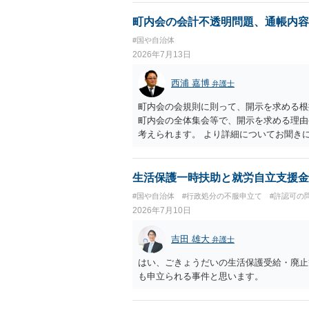
町内会の会計不透明問題、通帳内容
#国や自治体
2026年7月13日
西浦 嘉博
弁護士
町内会の会規則に則って、開示を求める根
町内会の全体集会等で、開示を求める理由
考えられます。 より詳細についてお聞き
生活保護一時扶助と就労自立支援金
#国や自治体
#行政処分の不服申立て
#許認可の
2026年7月10日
吉田 雄大
弁護士
はい、ごきょうだいの生活保護受給・廃止
も申立られる事件と思います。