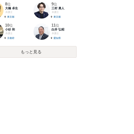
8
9
位
位
大橋 卓生
三村 勇人
弁護士
弁護士
東京都
東京都
10
11
位
位
小杉 和
白井 弘昭
弁護士
弁護士
京都府
愛知県
もっと見る