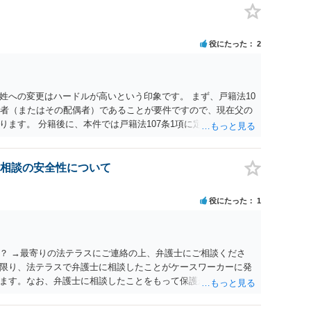
役にたった
2
姓への変更はハードルが高いという印象です。 まず、戸籍法10
頭者（またはその配偶者）であることが要件ですので、現在父の
ます。 分籍後に、本件では戸籍法107条1項に定める「やむ
する氏は生来称していたものではなく、肝心の同居の母は婚氏
の必要性が説明できない（むしろ不自然な状況になる）こと、
精神的・心理的理由と把握されて許可が得られにくいと考えら
相談の安全性について
られないのではないかという見通しです。過去の裁判例では、
とを理由とする氏及び名の変更が許可されたケースもあるの
役にたった
1
はないのですが、本件は家族間の内輪の揉め事に過ぎないとい
します。 本気で申立てを考えておられるなら、手続戦略と理論
。まずは、戸籍法に詳しい弁護士へ相談された方がよいでしょ
？ →最寄りの法テラスにご連絡の上、弁護士にご相談くださ
限り、法テラスで弁護士に相談したことがケースワーカーに発
ます。なお、弁護士に相談したことをもって保護が打ち切られ
相談したにより打ち切りとなる可能性はあまり考えられないで