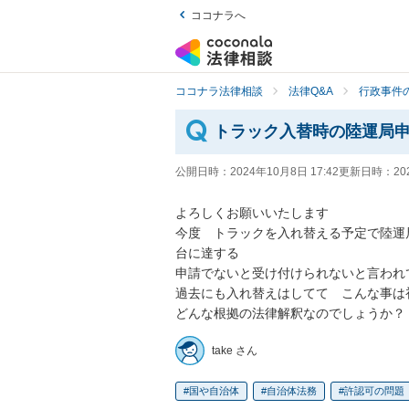
ココナラへ
ココナラ法律相談
法律Q&A
行政事件の
トラック入替時の陸運局
公開日時：
2024年10月8日 17:42
更新日時：
20
よろしくお願いいたします

今度　トラックを入れ替える予定で陸運
台に達する

申請でないと受け付けられないと言われて
過去にも入れ替えはしてて　こんな事は初
どんな根拠の法律解釈なのでしょうか？
take さん
国や自治体
自治体法務
許認可の問題