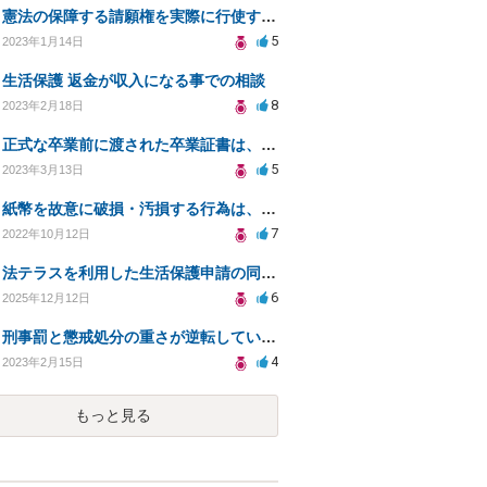
憲法の保障する請願権を実際に行使するには、具体的にはどのような手続きを踏めばよいのですか？
5
2023年1月14日
生活保護 返金が収入になる事での相談
8
2023年2月18日
正式な卒業前に渡された卒業証書は、卒業までは法的意義ある？卒業証書授与後に卒業撤回されたらどうなる？
5
2023年3月13日
紙幣を故意に破損・汚損する行為は、違法ではなくても、「権利の濫用」や「公序良俗に反する行為」に該当？
7
2022年10月12日
法テラスを利用した生活保護申請の同行依頼について
6
2025年12月12日
刑事罰と懲戒処分の重さが逆転している場合、法的には、どちらのが罪が〝重い〟ということになるのか？
4
2023年2月15日
もっと見る