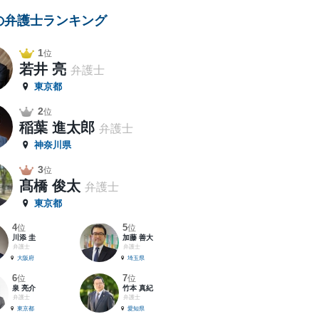
の弁護士ランキング
1
位
若井 亮
弁護士
東京都
2
位
稲葉 進太郎
弁護士
神奈川県
3
位
髙橋 俊太
弁護士
東京都
4
5
位
位
川添 圭
加藤 善大
弁護士
弁護士
大阪府
埼玉県
6
7
位
位
泉 亮介
竹本 真紀
弁護士
弁護士
東京都
愛知県