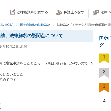
法律相談を投稿する
弁護士を探す
法律Q
法律Q&A
国や自治体の法律Q&A
法律Q&A「トラック入替時の陸運局申
申請、法律解釈の疑問点について
国や
グ
24年10月11日 18:40
1
局に増減申請をしたところ　うちは現行2台しかないので　5
2
しまいました

めてです

3
4