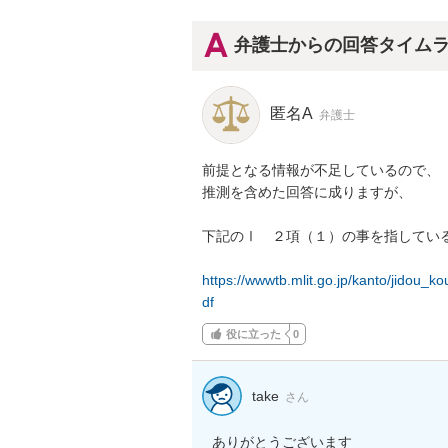
弁護士からの回答タイム
匿名A
弁護士
前提となる情報が不足しているので、

推測を含めた回答に成りますが、

下記のⅠ　２項（１）の事を指している
https://wwwtb.mlit.go.jp/kanto/jidou_
df
役に立った
0
take
さん
ありがとうございます
