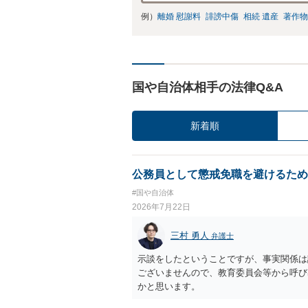
例）
離婚 慰謝料
誹謗中傷
相続 遺産
著作物
国や自治体相手の法律Q&A
新着順
公務員として懲戒免職を避けるため
#国や自治体
2026年7月22日
三村 勇人
弁護士
示談をしたということですが、事実関係は
ございませんので、教育委員会等から呼び
かと思います。