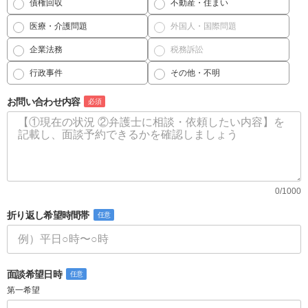
債権回収
不動産・住まい
医療・介護問題
外国人・国際問題
企業法務
税務訴訟
行政事件
その他・不明
お問い合わせ内容
必須
0/1000
折り返し希望時間帯
任意
面談希望日時
任意
第一希望