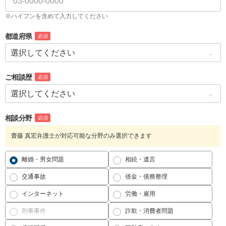
※ハイフンを含めて入力してください
都道府県
必須
ご相談歴
必須
相談分野
必須
齋藤 真宏弁護士が対応可能な分野のみ選択できます
離婚・男女問題
相続・遺言
交通事故
借金・債務整理
インターネット
労働・雇用
刑事事件
詐欺・消費者問題