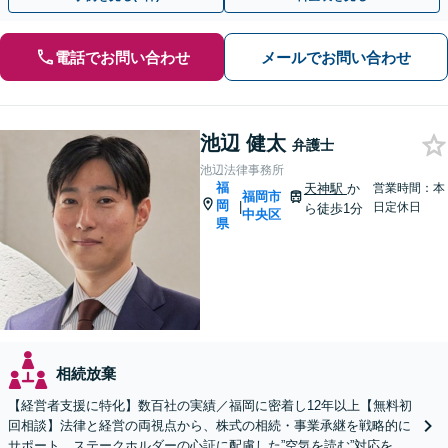
電話でお問い合わせ
メールでお問い合わせ
池辺 健太
弁護士
池辺法律事務所
福
天神駅
か
営業時間：本
福岡市
岡
|
日定休日
ら徒歩1分
中央区
県
相続放棄
【経営者支援に特化】数百社の実績／福岡に密着し12年以上【無料初
回相談】法律と経営の両視点から、株式の相続・事業承継を戦略的に
サポート。ステークホルダーの心証に配慮した”空気を読む”対応を強