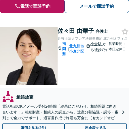
電話で面談予約
メールで面談予約
佐々田 由華子
弁護士
弁護士法人フレア法律事務所 北九州オフィス
福
小倉駅
か
営業時間：
北九州市
岡
|
本日定休日
ら徒歩7分
小倉北区
県
相続放棄
電話相談OK／メール受付24時間「結果にこだわり、相続問題に向き
合います！」相続財産・相続人の調査から、遺産分割協議・調停・審
判まで全力でサポート。遺言書作成で終活も万全に【セカンドオピニ
オン可】【西小倉駅7分】【小倉北警察署前バス停3分】
事例を見る(2件)
料金表を見る