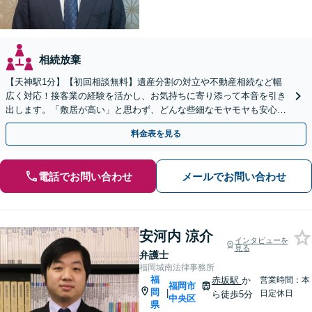
相続放棄
【天神駅1分】【初回相談無料】遺産分割の対立や不動産相続など幅
広く対応！接客業の経験を活かし、お気持ちに寄り添って本音を引き
出します。「敷居が高い」と思わず、どんな些細なモヤモヤも安心し
てお聞かせください【夜間・休日相談可】
料金表を見る
電話でお問い合わせ
メールでお問い合わせ
安河内 涼介
インタビューを
見る
弁護士
福岡城南法律事務所
福
赤坂駅
か
営業時間：本
福岡市
岡
|
日定休日
ら徒歩5分
中央区
県