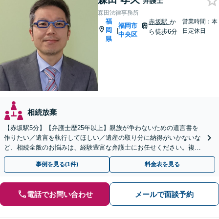
弁護士
森田法律事務所
福
赤坂駅
か
営業時間：本
福岡市
岡
|
日定休日
ら徒歩6分
中央区
県
相続放棄
【赤坂駅5分】【弁護士歴25年以上】親族が争わないための遺言書を
作りたい／遺言を執行してほしい／遺産の取り分に納得がいかないな
ど、相続全般のお悩みは、経験豊富な弁護士にお任せください。複雑
な問題も粘り強く対応し、解決に導きます。
事例を見る(1件)
料金表を見る
電話でお問い合わせ
メールで面談予約