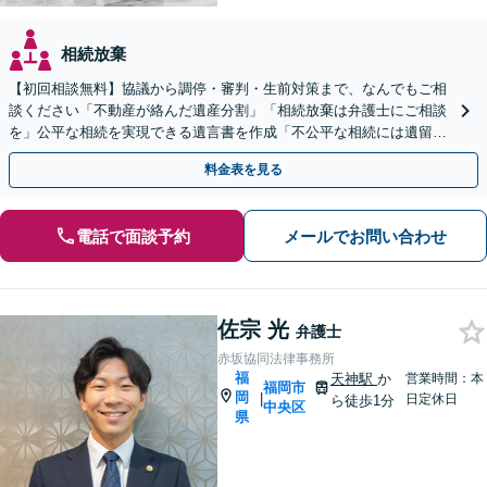
相続放棄
【初回相談無料】協議から調停・審判・生前対策まで、なんでもご相
談ください「不動産が絡んだ遺産分割」「相続放棄は弁護士にご相談
を」公平な相続を実現できる遺言書を作成「不公平な相続には遺留分
侵害額請求が有効」【夜間・休日相談可】【完全個室相談】
料金表を見る
電話で面談予約
メールでお問い合わせ
佐宗 光
弁護士
赤坂協同法律事務所
福
天神駅
か
営業時間：本
福岡市
岡
|
日定休日
ら徒歩1分
中央区
県