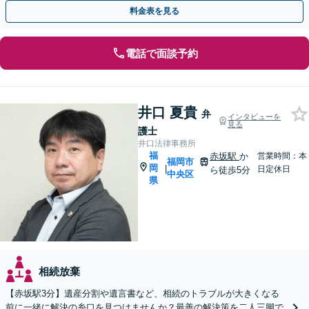
し、依頼者さまに有利な解決を目指します【土日祝対応可】
料金表を見る
電話で面談予約
井口 夏貴
弁
インタビューを
見る
護士
井口法律事務所
福
赤坂駅
か
営業時間：本
福岡市
岡
|
日定休日
ら徒歩5分
中央区
県
相続放棄
【赤坂駅3分】遺産分割や遺言書など、相続のトラブルが大きくなる
前に一緒に解決の糸口を見つけませんか？最善の解決策を二人三脚で