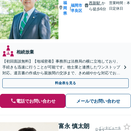
福
西新駅
か
営業時間：本
福岡市
岡
|
日定休日
ら徒歩6分
早良区
県
相続放棄
【初回面談無料】【地域密着】事務所は法務局の横に立地しており、
手続きも迅速に行うことが可能です。他士業と連携したワンストップ
対応。遺言書の作成から親族間の交渉まで、きめ細やかな対応でお手
伝いいたします。【メール24時間受付】
料金表を見る
電話でお問い合わせ
メールでお問い合わせ
富永 慎太朗
インタビューを