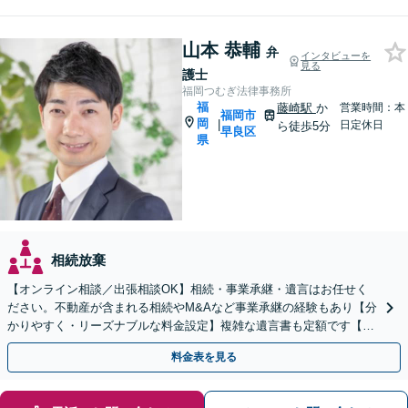
山本 恭輔
弁
インタビューを
見る
護士
福岡つむぎ法律事務所
福
藤崎駅
か
営業時間：本
福岡市
岡
|
日定休日
ら徒歩5分
早良区
県
相続放棄
【オンライン相談／出張相談OK】相続・事業承継・遺言はお任せく
ださい。不動産が含まれる相続やM&Aなど事業承継の経験もあり【分
かりやすく・リーズナブルな料金設定】複雑な遺言書も定額です【夜
間・休日対応可能】【藤崎駅徒歩5分】【弁護士歴7年】
料金表を見る