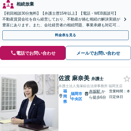
相続放棄
【初回相談30分無料】【弁護士歴15年以上】【電話・WEB面談可】
不動産賃貸会社を自ら経営しており、不動産が絡む相続の解決実績が
豊富にあります。また、会社経営者の相続問題、事業承継も対応可能
です。有利な結果が得られるよう尽力いたします。
料金表を見る
電話でお問い合わせ
メールでお問い合わせ
佐渡 麻奈美
弁護士
弁護士法人鬼塚綜合法律事務所 福岡支店
福
赤坂駅
か
営業時間：本
福岡市
岡
|
日定休日
ら徒歩6分
中央区
県