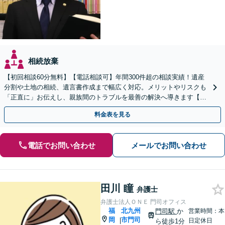
相続放棄
【初回相談60分無料】【電話相談可】年間300件超の相談実績！遺産
分割や土地の相続、遺言書作成まで幅広く対応。メリットやリスクも
「正直に」お伝えし、親族間のトラブルを最善の解決へ導きます【法
テラス利用可】
料金表を見る
電話でお問い合わせ
メールでお問い合わせ
田川 瞳
弁護士
弁護士法人ＯＮＥ 門司オフィス
福
北九州
門司駅
か
営業時間：本
岡
市門司
|
日定休日
ら徒歩1分