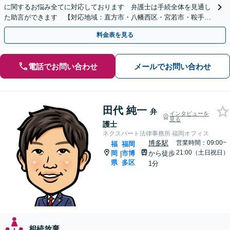
に関するお悩み全てに対応しております 弁護士は手続全体を見通し
た助言ができます 【対応地域：直方市・八幡西区・宮若市・鞍手
町・小竹町・福智町・中間市】
料金表を見る
電話でお問い合わせ
メールでお問い合わせ
田代 純一
弁
インタビューを
見る
護士
ネクスパート法律事務所 福岡オフィス
博多駅
営業時間：09:00~
福
福岡
21:00（土日祝日）
岡
市博
から徒歩
|
県
多区
1分
相続放棄