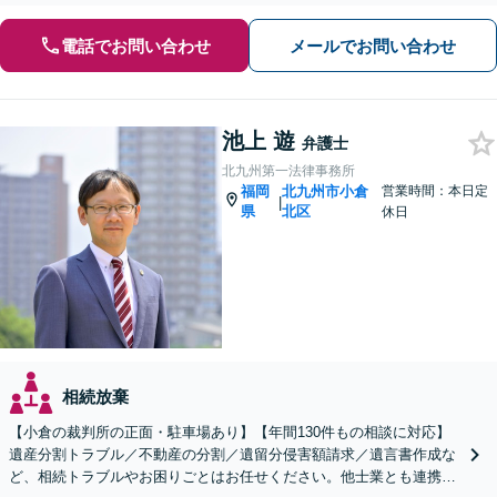
電話でお問い合わせ
メールでお問い合わせ
池上 遊
弁護士
北九州第一法律事務所
福岡
北九州市小倉
営業時間：本日定
|
県
北区
休日
相続放棄
【小倉の裁判所の正面・駐車場あり】【年間130件もの相談に対応】
遺産分割トラブル／不動産の分割／遺留分侵害額請求／遺言書作成な
ど、相続トラブルやお困りごとはお任せください。他士業とも連携