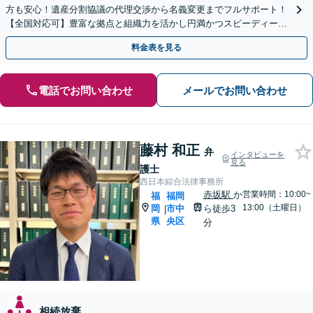
方も安心！遺産分割協議の代理交渉から名義変更までフルサポート！
【全国対応可】豊富な拠点と組織力を活かし円満かつスピーディーに
相続手続きをお手伝いします【取扱い実績2000件以上】
料金表を見る
電話でお問い合わせ
メールでお問い合わせ
藤村 和正
弁
インタビューを
見る
護士
西日本綜合法律事務所
赤坂駅
か
営業時間：10:00~
福
福岡
13:00（土曜日）
岡
市中
ら徒歩3
|
県
央区
分
相続放棄