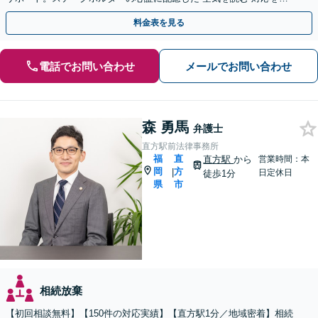
みに、円満な解決を目指します【天神駅１分】
料金表を見る
電話でお問い合わせ
メールでお問い合わせ
森 勇馬
弁護士
直方駅前法律事務所
福
直
直方駅
から
営業時間：本
岡
方
|
日定休日
徒歩1分
県
市
相続放棄
【初回相談無料】【150件の対応実績】【直方駅1分／地域密着】相続