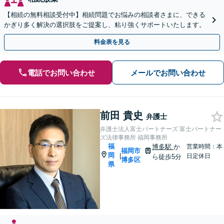
【相続の無料相談受付中】相続問題でお悩みの相談者さまに、できる
かぎり多く解決の選択肢をご提案し、粘り強くサポートいたします。
料金表を見る
電話でお問い合わせ
メールでお問い合わせ
前田 貴史
弁護士
弁護士法人富士パートナーズ 富士パートナー
ズ法律事務所 福岡事務所
福
博多駅
か
営業時間：本
福岡市
岡
|
日定休日
ら徒歩5分
博多区
県