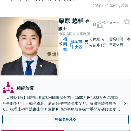
206件中 1-30件を表示
栗原 悠輔
弁
インタビューを
見る
護士
赤坂協同法律事務所
福
天神駅
か
営業時間：本
福岡市
岡
|
日定休日
ら徒歩1分
中央区
県
相続放棄
【天神駅1分】🟥初回相談0円🟥遺産分割・1500万▶4000万円に増額し
た事例あり！不動産絡み、遺留分侵害額請求など、解決実績多数あ
り。税理士や司法書士等と連携▶他の事務所を探す手間が省けます！
不動産会社と連携し無料査定&財産調査も◎
料金表を見る