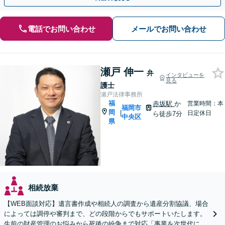
電話でお問い合わせ
メールでお問い合わせ
瀬戸 伸一
弁
インタビューを
見る
護士
瀬戸法律事務所
福
赤坂駅
か
営業時間：本
福岡市
岡
|
日定休日
ら徒歩7分
中央区
県
相続放棄
【WEB面談対応】遺言書作成や相続人の調査から遺産分割協議、場合
によっては調停や審判まで、どの段階からでもサポートいたします。
生前の財産管理のお悩みから死後の紛争まで対応「事業を次世代に引