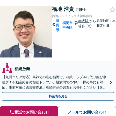
福地 浩貴
弁護士
福岡パシフィック法律事務所
福
赤坂駅
から
営業時間：本
福岡市
岡
|
日定休日
徒歩10分
中央区
県
相続放棄
【九州エリア対応】高齢化の進む福岡で、相続トラブルに取り組む事
務所！不動産絡みの相続トラブル、親族間での争い・揉め事にも対
応。生前対策に遺言書作成／相続財産の調査もお任せください【休
日・夜間面談可】【完全個室】【六本松駅2分】
料金表を見る
電話でお問い合わせ
メールでお問い合わせ