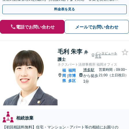
き継ぐ安心の事業承継をサポート」【完全個室相談】
料金表を見る
電話でお問い合わせ
メールでお問い合わせ
毛利 朱李
弁
インタビューを
見る
護士
ネクスパート法律事務所 福岡オフィス
博多駅
営業時間：09:00~
福
福岡
21:00（土日祝日）
岡
市博
から徒歩
|
県
多区
1分
相続放棄
【初回相談料無料】住宅・マンション・アパート等の相続にお困りの