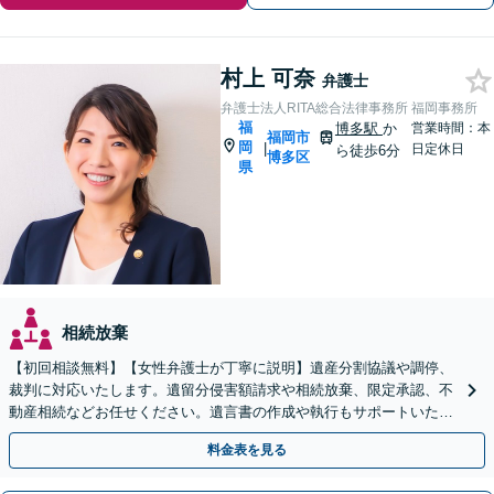
村上 可奈
弁護士
弁護士法人RITA総合法律事務所 福岡事務所
福
博多駅
か
営業時間：本
福岡市
岡
|
日定休日
ら徒歩6分
博多区
県
相続放棄
【初回相談無料】【女性弁護士が丁寧に説明】遺産分割協議や調停、
裁判に対応いたします。遺留分侵害額請求や相続放棄、限定承認、不
動産相続などお任せください。遺言書の作成や執行もサポートいたし
ます【博多駅6分】
料金表を見る