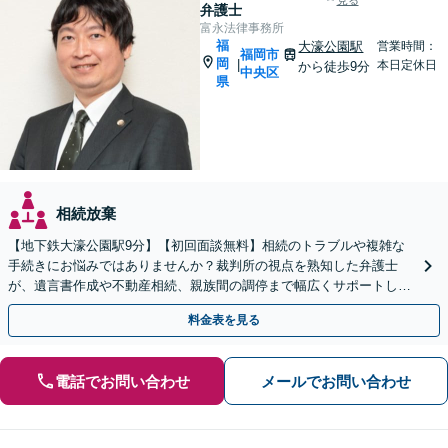
見る
弁護士
富永法律事務所
福
大濠公園駅
営業時間：
福岡市
岡
|
本日定休日
から徒歩9分
中央区
県
相続放棄
【地下鉄大濠公園駅9分】【初回面談無料】相続のトラブルや複雑な
手続きにお悩みではありませんか？裁判所の視点を熟知した弁護士
が、遺言書作成や不動産相続、親族間の調停まで幅広くサポートしま
す！負担を減らし円満に解決します。【夜間面談利用可】
料金表を見る
電話でお問い合わせ
メールでお問い合わせ