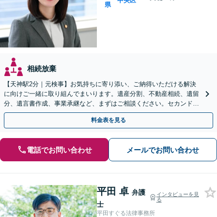
中央区
県
相続放棄
【天神駅2分｜元検事】お気持ちに寄り添い、ご納得いただける解決
に向けご一緒に取り組んでまいります。遺産分割、不動産相続、遺留
分、遺言書作成、事業承継など、まずはご相談ください。セカンドオ
ピニオン可【休日・夜間相談可｜出張相談＆WEB面談可】
料金表を見る
電話でお問い合わせ
メールでお問い合わせ
平田 卓
弁護
インタビューを見
る
士
平田すぐる法律事務所