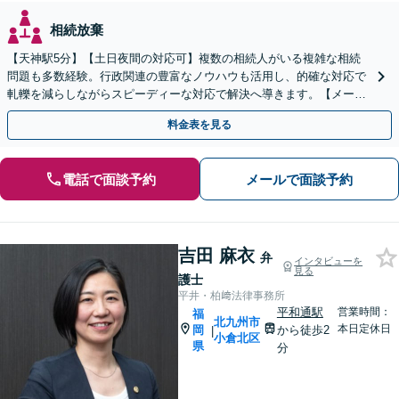
相続放棄
【天神駅5分】【土日夜間の対応可】複数の相続人がいる複雑な相続
問題も多数経験。行政関連の豊富なノウハウも活用し、的確な対応で
軋轢を減らしながらスピーディーな対応で解決へ導きます。【メール
／オンライン相談可】
料金表を見る
電話で面談予約
メールで面談予約
吉田 麻衣
弁
インタビューを
見る
護士
平井・柏﨑法律事務所
平和通駅
営業時間：
福
北九州市
本日定休日
岡
から徒歩2
|
小倉北区
県
分