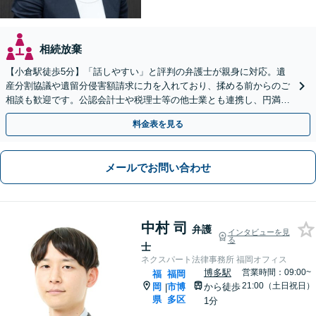
相続放棄
【小倉駅徒歩5分】「話しやすい」と評判の弁護士が親身に対応。遺
産分割協議や遺留分侵害額請求に力を入れており、揉める前からのご
相談も歓迎です。公認会計士や税理士等の他士業とも連携し、円満な
解決を全力でサポートいたします。まずはご相談ください。
料金表を見る
メールでお問い合わせ
中村 司
弁護
インタビューを見
る
士
ネクスパート法律事務所 福岡オフィス
博多駅
営業時間：09:00~
福
福岡
21:00（土日祝日）
岡
市博
から徒歩
|
県
多区
1分