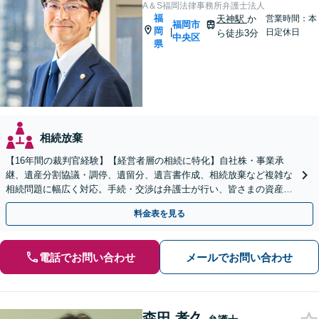
A＆S福岡法律事務所弁護士法人
福
天神駅
か
営業時間：本
福岡市
岡
|
日定休日
ら徒歩3分
中央区
県
相続放棄
【16年間の裁判官経験】【経営者層の相続に特化】自社株・事業承
継、遺産分割協議・調停、遺留分、遺言書作成、相続放棄など複雑な
相続問題に幅広く対応。手続・交渉は弁護士が行い、皆さまの資産と
会社、ご家族の安心を守ります。
料金表を見る
電話でお問い合わせ
メールでお問い合わせ
森田 孝久