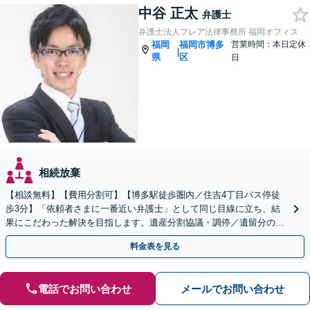
中谷 正太
弁護士
弁護士法人フレア法律事務所 福岡オフィス
福岡
福岡市博多
営業時間：本日定休
|
県
区
日
相続放棄
【相談無料】【費用分割可】【博多駅徒歩圏内／住吉4丁目バス停徒
歩3分】「依頼者さまに一番近い弁護士」として同じ目線に立ち、結
果にこだわった解決を目指します。遺産分割協議・調停／遺留分の侵
害／遺言書の作成／遺産の調査など
料金表を見る
電話でお問い合わせ
メールでお問い合わせ