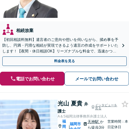
相続放棄
【初回相談料無料】遺言者のご意向や想いを伺いながら、揉め事を予
防し、円満・円滑な相続が実現できるよう遺言の作成をサポートいた
します！【夜間・休日相談OK】リーズナブルな料金で、迅速かつス
ピーディーにまごころを持って対応させて頂きます。
料金表を見る
電話でお問い合わせ
メールでお問い合わせ
光山 夏貴
弁
インタビューを
見る
護士
A＆S福岡法律事務所弁護士法人
福
天神駅
か
営業時間：本
福岡市
岡
|
日定休日
ら徒歩3分