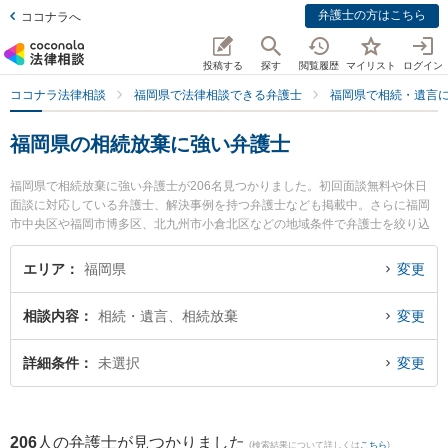
弁護士の方はこちら
ココナラへ
投稿する
探す
閲覧履歴
マイリスト
ログイン
ココナラ法律相談
福岡県で法律相談できる弁護士
福岡県で相続・遺言
福岡県の相続放棄に強い弁護士
福岡県で相続放棄に強い弁護士が206名見つかりました。初回面談無料や休日
面談に対応している弁護士、解決事例を持つ弁護士なども掲載中。さらに福岡
市中央区や福岡市博多区、北九州市小倉北区などの地域条件で弁護士を絞り込
めます。相続・遺言に関係する家族間の相続トラブルや認知症の相続、遺産分
割等の細かな分野での絞り込み検索もでき便利です。特に赤坂協同法律事務所
エリア
福岡県
変更
の栗原 悠輔弁護士や弁護士法人フレア法律事務所 北九州オフィスの佐々田 由
華子弁護士、池辺法律事務所の池辺 健太弁護士のプロフィール情報や弁護士費
相談内容
相続・遺言、相続放棄
変更
用、強みなどが注目されています。『福岡県で土日や夜間に発生した相続放棄
のトラブルを今すぐに弁護士に相談したい』『相続放棄のトラブル解決の実績
豊富な近くの弁護士を検索したい』『初回相談無料で相続放棄を法律相談でき
詳細条件
未選択
変更
る福岡県内の弁護士に相談予約したい』などでお困りの相談者さんにおすすめ
です。
206
人の弁護士が見つかりました
(検索結果について詳しくは
こちら
)