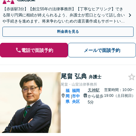
【赤坂駅3分】【創立55年の法律事務所】【丁寧なヒアリング】でき
る限り円満に相続が終えられるよう、弁護士が窓口となって話し合い
や手続きを進めます。将来争わないための遺言書作成もサポートいた
します。お困りの際は、お気軽にご相談ください。
料金表を見る
電話で面談予約
メールで面談予約
尾畠 弘典
弁護士
尾畠・山室法律事務所
天神駅
営業時間：10:00~
福
福岡
19:00（土日祝日）
岡
市中
から徒歩
|
県
央区
5分