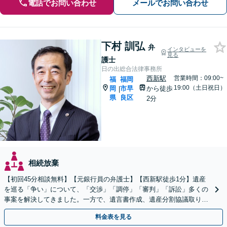
電話でお問い合わせ
メールでお問い合わせ
下村 訓弘
弁
インタビューを
見る
護士
日の出総合法律事務所
西新駅
営業時間：09:00~
福
福岡
19:00（土日祝日）
岡
市早
から徒歩
|
県
良区
2分
相続放棄
【初回45分相談無料】【元銀行員の弁護士】【西新駅徒歩1分】遺産
を巡る「争い」について、「交渉」「調停」「審判」「訴訟」多くの
事案を解決してきました。一方で、遺言書作成、遺産分割協議取り纏
め、遺産の換価・名義変更等々の業務も大歓迎です。
料金表を見る