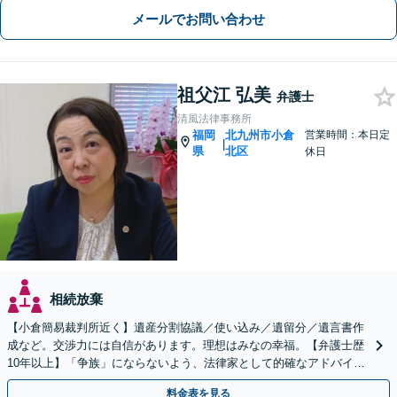
メールでお問い合わせ
祖父江 弘美
弁護士
清風法律事務所
福岡
北九州市小倉
営業時間：本日定
|
県
北区
休日
相続放棄
【小倉簡易裁判所近く】遺産分割協議／使い込み／遺留分／遺言書作
成など。交渉力には自信があります。理想はみなの幸福。【弁護士歴
10年以上】「争族」にならないよう、法律家として的確なアドバイス
をいたします【最短即日対応OK】
料金表を見る