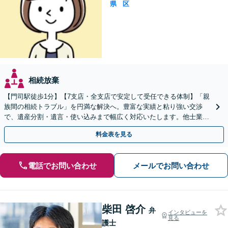
県
区
相続放棄
【門司駅徒歩1分】【7支店・全支店で安定して受任できる体制】「親
族間の相続トラブル」を円満な解決へ。豊富な実績と粘り強い交渉
で、遺産分割・遺言・使い込みまで幅広く対応いたします。他士業連
携のワンストップ体制
料金表を見る
電話でお問い合わせ
メールでお問い合わせ
柴田 啓介
弁
インタビューを
見る
護士