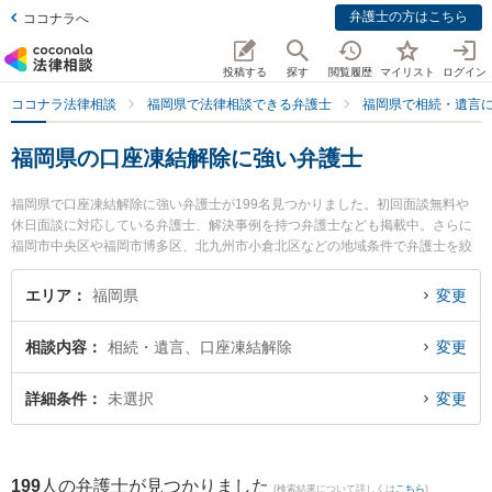
弁護士の方はこちら
ココナラへ
投稿する
探す
閲覧履歴
マイリスト
ログイン
ココナラ法律相談
福岡県で法律相談できる弁護士
福岡県で相続・遺言
福岡県の口座凍結解除に強い弁護士
福岡県で口座凍結解除に強い弁護士が199名見つかりました。初回面談無料や
休日面談に対応している弁護士、解決事例を持つ弁護士なども掲載中。さらに
福岡市中央区や福岡市博多区、北九州市小倉北区などの地域条件で弁護士を絞
り込めます。相続・遺言に関係する家族間の相続トラブルや認知症の相続、遺
産分割等の細かな分野での絞り込み検索もでき便利です。特に弁護士法人自由
エリア
福岡県
変更
城野法律事務所の阪本 志雄弁護士やネクスパート法律事務所 福岡オフィスの中
村 司弁護士、ネクスパート法律事務所 福岡オフィスの毛利 朱李弁護士のプロ
相談内容
相続・遺言、口座凍結解除
変更
フィール情報や弁護士費用、強みなどが注目されています。『福岡県で土日や
夜間に発生した口座凍結解除のトラブルを今すぐに弁護士に相談したい』『口
座凍結解除のトラブル解決の実績豊富な近くの弁護士を検索したい』『初回相
詳細条件
未選択
変更
談無料で口座凍結解除を法律相談できる福岡県内の弁護士に相談予約したい』
などでお困りの相談者さんにおすすめです。
199
人の弁護士が見つかりました
(検索結果について詳しくは
こちら
)