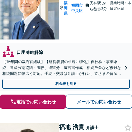
福
天神駅
か
営業時間：本
福岡市
岡
|
日定休日
ら徒歩3分
中央区
県
口座凍結解除
【16年間の裁判官経験】【経営者層の相続に特化】自社株・事業承
継、遺産分割協議・調停、遺留分、遺言書作成、相続放棄など複雑な
相続問題に幅広く対応。手続・交渉は弁護士が行い、皆さまの資産と
会社、ご家族の安心を守ります。
料金表を見る
電話でお問い合わせ
メールでお問い合わせ
福地 浩貴
弁護士