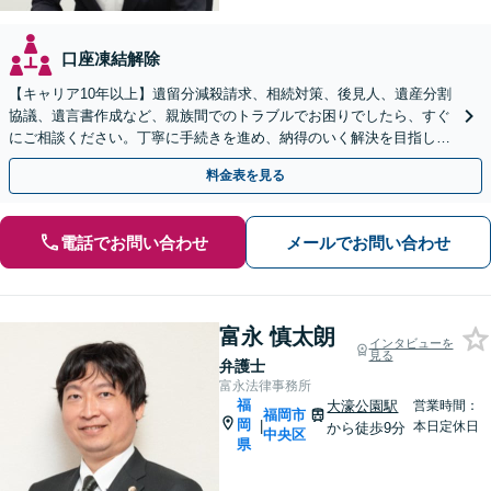
口座凍結解除
【キャリア10年以上】遺留分減殺請求、相続対策、後見人、遺産分割
協議、遺言書作成など、親族間でのトラブルでお困りでしたら、すぐ
にご相談ください。丁寧に手続きを進め、納得のいく解決を目指しま
す。【完全個室で相談】【駐車場あり】
料金表を見る
電話でお問い合わせ
メールでお問い合わせ
富永 慎太朗
インタビューを
見る
弁護士
富永法律事務所
福
大濠公園駅
営業時間：
福岡市
岡
|
本日定休日
から徒歩9分
中央区
県