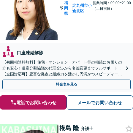
福
営業時間：09:00~21:00
北九州市小
岡
|
（土日祝日）
倉北区
県
口座凍結解除
【初回相談料無料】住宅・マンション・アパート等の相続にお困りの
方も安心！遺産分割協議の代理交渉から名義変更までフルサポート！
【全国対応可】豊富な拠点と組織力を活かし円満かつスピーディーに
相続手続きをお手伝いします【取扱い実績2000件以上】
料金表を見る
電話でお問い合わせ
メールでお問い合わせ
椛島 隆
弁護士