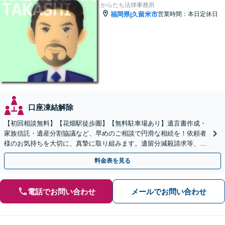
からたち法律事務所
福岡県
久留米市
営業時間：本日定休日
|
口座凍結解除
【初回相談無料】【花畑駅徒歩圏】【無料駐車場あり】遺言書作成・
家族信託・遺産分割協議など、早めのご相談で円滑な相続を！依頼者
様のお気持ちを大切に、真摯に取り組みます。遺留分減殺請求等、揉
めた場合も親身になって対応致します。
料金表を見る
電話でお問い合わせ
メールでお問い合わせ