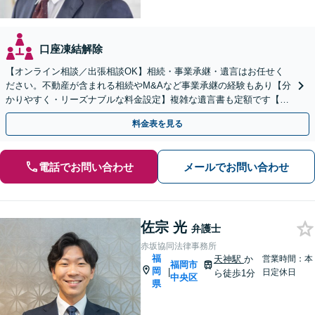
口座凍結解除
【オンライン相談／出張相談OK】相続・事業承継・遺言はお任せく
ださい。不動産が含まれる相続やM&Aなど事業承継の経験もあり【分
かりやすく・リーズナブルな料金設定】複雑な遺言書も定額です【夜
間・休日対応可能】【藤崎駅徒歩5分】【弁護士歴7年】
料金表を見る
電話でお問い合わせ
メールでお問い合わせ
佐宗 光
弁護士
赤坂協同法律事務所
福
天神駅
か
営業時間：本
福岡市
岡
|
日定休日
ら徒歩1分
中央区
県