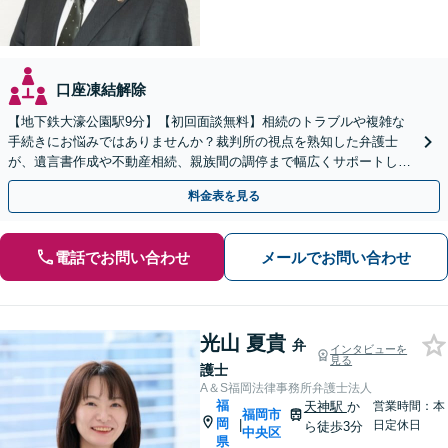
口座凍結解除
【地下鉄大濠公園駅9分】【初回面談無料】相続のトラブルや複雑な
手続きにお悩みではありませんか？裁判所の視点を熟知した弁護士
が、遺言書作成や不動産相続、親族間の調停まで幅広くサポートしま
す！負担を減らし円満に解決します。【夜間面談利用可】
料金表を見る
電話でお問い合わせ
メールでお問い合わせ
光山 夏貴
弁
インタビューを
見る
護士
A＆S福岡法律事務所弁護士法人
福
天神駅
か
営業時間：本
福岡市
岡
|
日定休日
ら徒歩3分
中央区
県