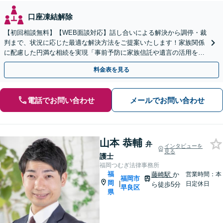
口座凍結解除
【初回相談無料】【WEB面談対応】話し合いによる解決から調停・裁
判まで、状況に応じた最適な解決方法をご提案いたします！家族関係
に配慮した円満な相続を実現「事前予防に家族信託や遺言の活用を」
「相続税に関するご相談にも対応」【休日・夜間相談可】
料金表を見る
電話でお問い合わせ
メールでお問い合わせ
山本 恭輔
弁
インタビューを
見る
護士
福岡つむぎ法律事務所
福
藤崎駅
か
営業時間：本
福岡市
岡
|
日定休日
ら徒歩5分
早良区
県