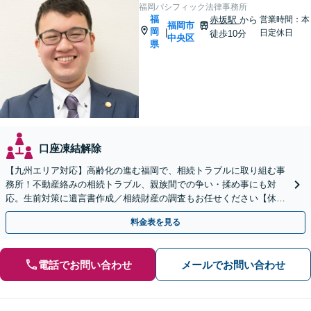
福岡パシフィック法律事務所
福
赤坂駅
から
営業時間：本
福岡市
岡
|
日定休日
徒歩10分
中央区
県
口座凍結解除
【九州エリア対応】高齢化の進む福岡で、相続トラブルに取り組む事
務所！不動産絡みの相続トラブル、親族間での争い・揉め事にも対
応。生前対策に遺言書作成／相続財産の調査もお任せください【休
日・夜間面談可】【完全個室】【六本松駅2分】
料金表を見る
電話でお問い合わせ
メールでお問い合わせ