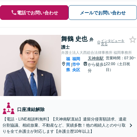
電話でお問い合わせ
メールでお問い合わせ
舞鶴 史也
弁
インタビューを
見る
護士
弁護士法人大西総合法律事務所 福岡事務所
天神南駅
営業時間：07:30~
福
福岡
22:00（土日祝
岡
市中
から徒歩1
|
県
央区
日）
分
口座凍結解除
【電話・LINE相談料無料】【天神南駅直結】遺留分侵害額請求、遺産
分割協議、相続放棄、不動産など、実績多数！他の相続人とのやり取
りを全て弁護士が対応します【弁護士歴10年以上】