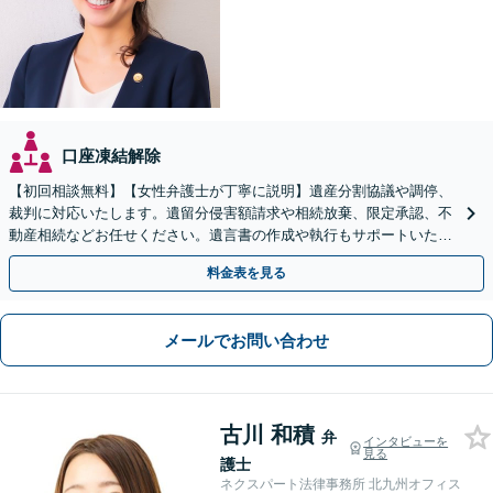
口座凍結解除
【初回相談無料】【女性弁護士が丁寧に説明】遺産分割協議や調停、
裁判に対応いたします。遺留分侵害額請求や相続放棄、限定承認、不
動産相続などお任せください。遺言書の作成や執行もサポートいたし
ます【博多駅6分】
料金表を見る
メールでお問い合わせ
古川 和積
弁
インタビューを
見る
護士
ネクスパート法律事務所 北九州オフィス