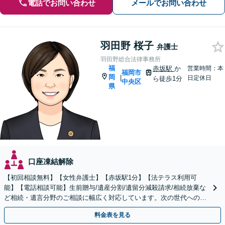
電話でお問い合わせ
メールでお問い合わせ
羽田野 桜子
弁護士
羽田野総合法律事務所
福
赤坂駅
か
営業時間：本
福岡市
岡
|
日定休日
ら徒歩1分
中央区
県
口座凍結解除
【初回相談無料】【女性弁護士】【赤坂駅1分】【法テラス利用可
能】【電話相談可能】生前贈与/遺産分割/遺留分減殺請求/相続放棄な
ど相続・遺言分野のご相談に幅広く対応しています。次の世代へのよ
り良いバトンパスをお手伝いさせていただきます。
料金表を見る