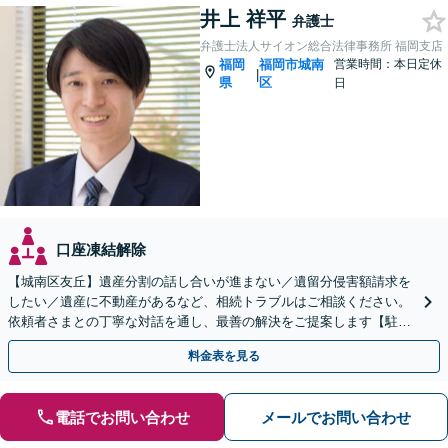
井上 祥平
弁護士
弁護士法人サイオン総合法律事務所 福岡支店
福岡
福岡市城南
営業時間：本日定休
|
県
区
日
口座凍結解除
【城南区友丘】遺産分割の話し合いが進まない／遺留分侵害額請求を
したい／遺産に不動産があるなど、相続トラブルはご相談ください。
依頼者さまとの丁寧な対話を通し、最善の解決をご提案します【駐車
場あり】【バス停目の前】
料金表を見る
電話でお問い合わせ
メールでお問い合わせ