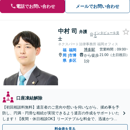
電話でお問い合わせ
メールでお問い合わせ
中村 司
弁護
インタビューを見
る
士
ネクスパート法律事務所 福岡オフィス
博多駅
営業時間：09:00~
福
福岡
21:00（土日祝日）
岡
市博
から徒歩
|
県
多区
1分
口座凍結解除
【初回相談料無料】遺言者のご意向や想いを伺いながら、揉め事を予
防し、円満・円滑な相続が実現できるよう遺言の作成をサポートいた
します！【夜間・休日相談OK】リーズナブルな料金で、迅速かつス
ピーディーにまごころを持って対応させて頂きます。
料金表を見る