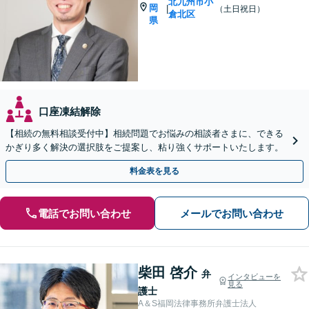
北九州市小
岡
|
（土日祝日）
倉北区
県
口座凍結解除
【相続の無料相談受付中】相続問題でお悩みの相談者さまに、できる
かぎり多く解決の選択肢をご提案し、粘り強くサポートいたします。
料金表を見る
電話でお問い合わせ
メールでお問い合わせ
柴田 啓介
弁
インタビューを
見る
護士
A＆S福岡法律事務所弁護士法人