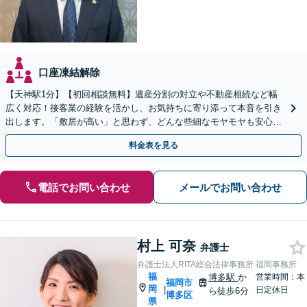
口座凍結解除
【天神駅1分】【初回相談無料】遺産分割の対立や不動産相続など幅
広く対応！接客業の経験を活かし、お気持ちに寄り添って本音を引き
出します。「敷居が高い」と思わず、どんな些細なモヤモヤも安心し
てお聞かせください【夜間・休日相談可】
料金表を見る
電話でお問い合わせ
メールでお問い合わせ
村上 可奈
弁護士
弁護士法人RITA総合法律事務所 福岡事務所
福
博多駅
か
営業時間：本
福岡市
岡
|
日定休日
ら徒歩6分
博多区
県