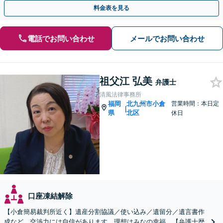
料金表を見る
電話でお問い合わせ
メールでお問い合わせ
祖父江 弘美
弁護士
清風法律事務所
福岡
北九州市小倉
営業時間：本日定
|
県
北区
休日
口座凍結解除
【小倉簡易裁判所近く】遺産分割協議／使い込み／遺留分／遺言書作
成など。交渉力には自信があります。理想はみなの幸福。【弁護士歴