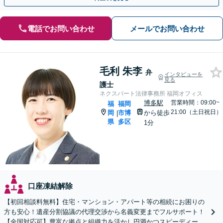
電話でお問い合わせ
メールでお問い合わせ
毛利 朱李
弁
インタビューを
見る
護士
ネクスパート法律事務所 福岡オフィス
博多駅
営業時間：09:00~
福
福岡
21:00（土日祝日）
岡
市博
から徒歩
|
県
多区
1分
口座凍結解除
【初回相談料無料】住宅・マンション・アパート等の相続にお困りの
方も安心！遺産分割協議の代理交渉から名義変更までフルサポート！
【全国対応可】豊富な拠点と組織力を活かし円満かつスピーディーに