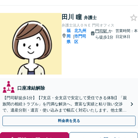
田川 瞳
弁護士
弁護士法人ＯＮＥ 門司オフィス
福
北九州
門司駅
か
営業時間：本
岡
市門司
|
日定休日
ら徒歩1分
県
区
口座凍結解除
【門司駅徒歩1分】【7支店・全支店で安定して受任できる体制】「親
族間の相続トラブル」を円満な解決へ。豊富な実績と粘り強い交渉
で、遺産分割・遺言・使い込みまで幅広く対応いたします。他士業連
携のワンストップ体制
料金表を見る