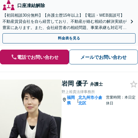
口座凍結解除
【初回相談30分無料】【弁護士歴15年以上】【電話・WEB面談可】
不動産賃貸会社を自ら経営しており、不動産が絡む相続の解決実績が
豊富にあります。また、会社経営者の相続問題、事業承継も対応可能
です。有利な結果が得られるよう尽力いたします。
料金表を見る
電話でお問い合わせ
メールでお問い合わせ
岩岡 優子
弁護士
野上裕貴法律事務所
福岡
北九州市小倉
営業時間：本日定
|
県
北区
休日