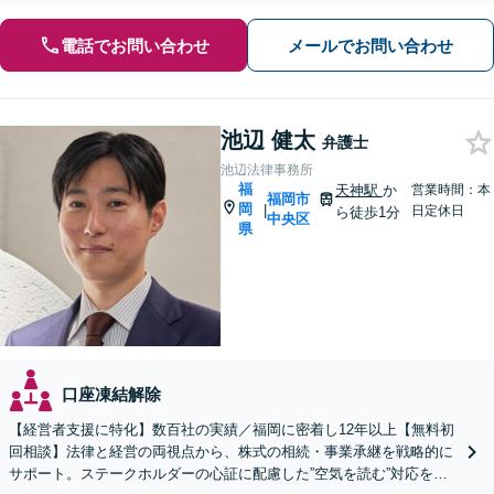
電話でお問い合わせ
メールでお問い合わせ
池辺 健太
弁護士
池辺法律事務所
福
天神駅
か
営業時間：本
福岡市
岡
|
日定休日
ら徒歩1分
中央区
県
口座凍結解除
【経営者支援に特化】数百社の実績／福岡に密着し12年以上【無料初
回相談】法律と経営の両視点から、株式の相続・事業承継を戦略的に
サポート。ステークホルダーの心証に配慮した”空気を読む”対応を強