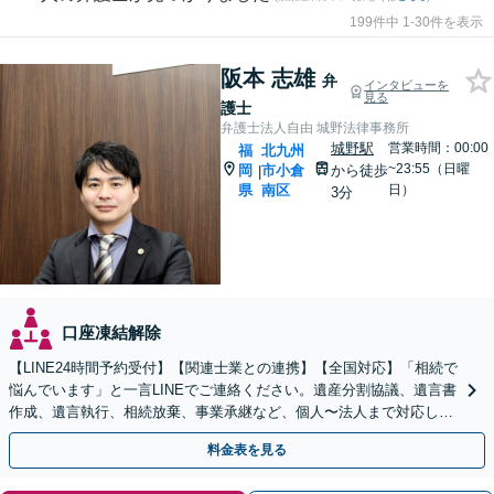
199件中 1-30件を表示
阪本 志雄
弁
インタビューを
見る
護士
弁護士法人自由 城野法律事務所
城野駅
営業時間：00:00
福
北九州
~23:55（日曜
岡
市小倉
から徒歩
|
県
南区
日）
3分
口座凍結解除
【LINE24時間予約受付】【関連士業との連携】【全国対応】「相続で
悩んでいます」と一言LINEでご連絡ください。遺産分割協議、遺言書
作成、遺言執行、相続放棄、事業承継など、個人〜法人まで対応しま
す。関連士業との連携でワンストップ解決！
料金表を見る