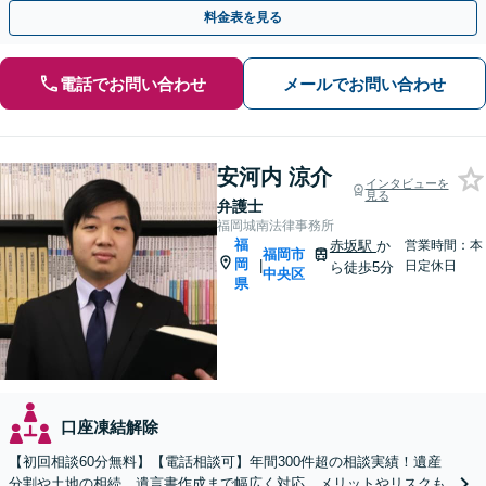
みに、円満な解決を目指します【天神駅１分】
料金表を見る
電話でお問い合わせ
メールでお問い合わせ
安河内 涼介
インタビューを
見る
弁護士
福岡城南法律事務所
福
赤坂駅
か
営業時間：本
福岡市
岡
|
日定休日
ら徒歩5分
中央区
県
口座凍結解除
【初回相談60分無料】【電話相談可】年間300件超の相談実績！遺産
分割や土地の相続、遺言書作成まで幅広く対応。メリットやリスクも