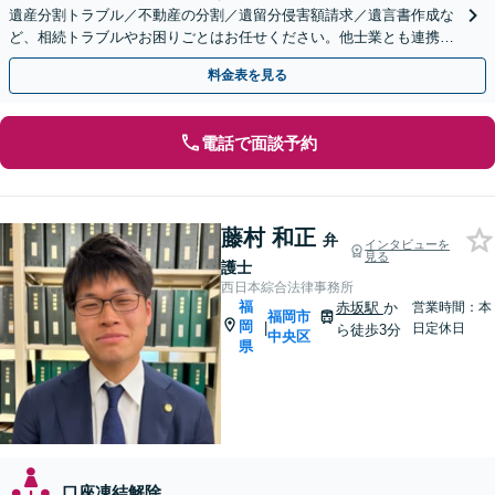
遺産分割トラブル／不動産の分割／遺留分侵害額請求／遺言書作成な
ど、相続トラブルやお困りごとはお任せください。他士業とも連携
し、依頼者さまに有利な解決を目指します【土日祝対応可】
料金表を見る
電話で面談予約
藤村 和正
弁
インタビューを
見る
護士
西日本綜合法律事務所
福
赤坂駅
か
営業時間：本
福岡市
岡
|
日定休日
ら徒歩3分
中央区
県
口座凍結解除