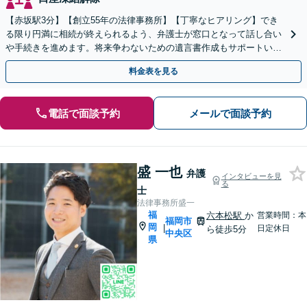
【赤坂駅3分】【創立55年の法律事務所】【丁寧なヒアリング】でき
る限り円満に相続が終えられるよう、弁護士が窓口となって話し合い
や手続きを進めます。将来争わないための遺言書作成もサポートいた
します。お困りの際は、お気軽にご相談ください。
料金表を見る
電話で面談予約
メールで面談予約
盛 一也
弁護
インタビューを見
る
士
法律事務所盛一
福
六本松駅
か
営業時間：本
福岡市
岡
|
日定休日
ら徒歩5分
中央区
県