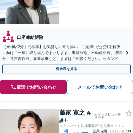
口座凍結解除
【天神駅2分｜元検事】お気持ちに寄り添い、ご納得いただける解決
に向けご一緒に取り組んでまいります。遺産分割、不動産相続、遺留
分、遺言書作成、事業承継など、まずはご相談ください。セカンドオ
ピニオン可【休日・夜間相談可｜出張相談＆WEB面談可】
料金表を見る
電話でお問い合わせ
メールでお問い合わせ
藤家 寛之
弁
インタビューを
見る
護士
ネクスパート法律事務所 北九州オフィス
福
営業時間：09:00~21:00