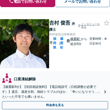
電話でお問い合わせ
メールでお問い合わせ
𠮷村 俊吾
弁
インタビューを
見る
護士
𠮷村俊吾法律事務所
福
篠
篠栗駅
から
営業時間：本
岡
栗
|
日定休日
徒歩8分
県
町
口座凍結解除
【篠栗駅8分】【初回相談無料】【電話相談可（日程調整が必要で
す）】遺言、遺産分割、相続トラブルのほか、「争いになりそう…」
といった不安でも構いません。
料金表を見る