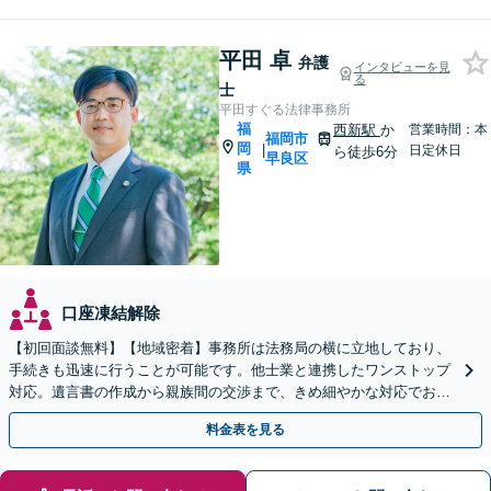
平田 卓
弁護
インタビューを見
る
士
平田すぐる法律事務所
福
西新駅
か
営業時間：本
福岡市
岡
|
日定休日
ら徒歩6分
早良区
県
口座凍結解除
【初回面談無料】【地域密着】事務所は法務局の横に立地しており、
手続きも迅速に行うことが可能です。他士業と連携したワンストップ
対応。遺言書の作成から親族間の交渉まで、きめ細やかな対応でお手
伝いいたします。【メール24時間受付】
料金表を見る