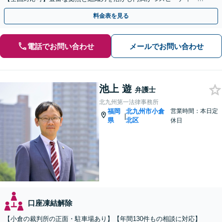
相続手続きをお手伝いします【取扱い実績2000件以上】
料金表を見る
電話でお問い合わせ
メールでお問い合わせ
池上 遊
弁護士
北九州第一法律事務所
福岡
北九州市小倉
営業時間：本日定
|
県
北区
休日
口座凍結解除
【小倉の裁判所の正面・駐車場あり】【年間130件もの相談に対応】