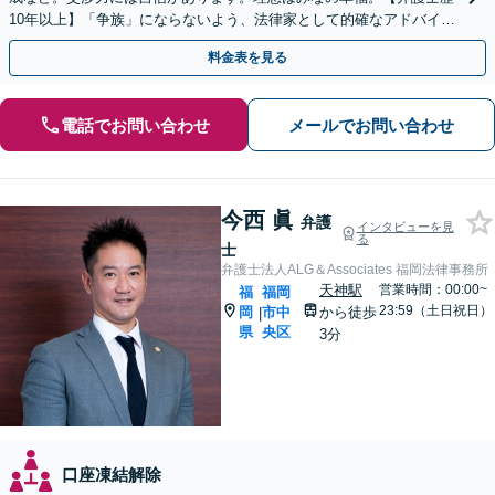
10年以上】「争族」にならないよう、法律家として的確なアドバイス
をいたします【最短即日対応OK】
料金表を見る
電話でお問い合わせ
メールでお問い合わせ
今西 眞
弁護
インタビューを見
る
士
弁護士法人ALG＆Associates 福岡法律事務所
天神駅
営業時間：00:00~
福
福岡
23:59（土日祝日）
岡
市中
から徒歩
|
県
央区
3分
口座凍結解除