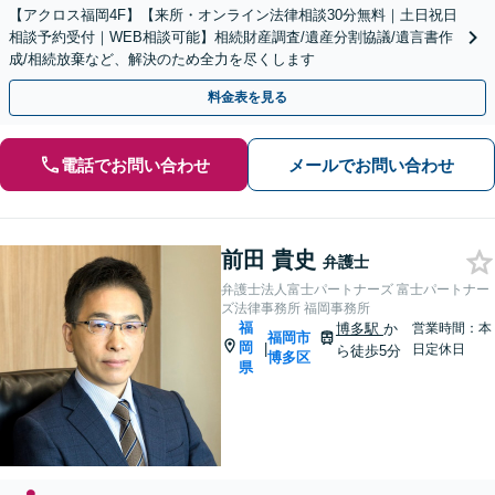
【アクロス福岡4F】【来所・オンライン法律相談30分無料｜土日祝日
相談予約受付｜WEB相談可能】相続財産調査/遺産分割協議/遺言書作
成/相続放棄など、解決のため全力を尽くします
料金表を見る
電話でお問い合わせ
メールでお問い合わせ
前田 貴史
弁護士
弁護士法人富士パートナーズ 富士パートナー
ズ法律事務所 福岡事務所
福
博多駅
か
営業時間：本
福岡市
岡
|
日定休日
ら徒歩5分
博多区
県