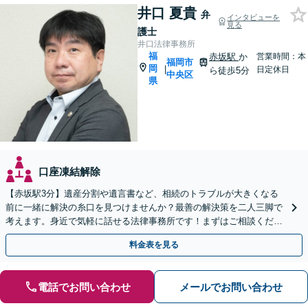
井口 夏貴
弁
インタビューを
見る
護士
井口法律事務所
福
赤坂駅
か
営業時間：本
福岡市
岡
|
日定休日
ら徒歩5分
中央区
県
口座凍結解除
【赤坂駅3分】遺産分割や遺言書など、相続のトラブルが大きくなる
前に一緒に解決の糸口を見つけませんか？最善の解決策を二人三脚で
考えます。身近で気軽に話せる法律事務所です！まずはご相談くださ
い【夜間・休日相談可】【電話・WEB面談可】
料金表を見る
電話でお問い合わせ
メールでお問い合わせ