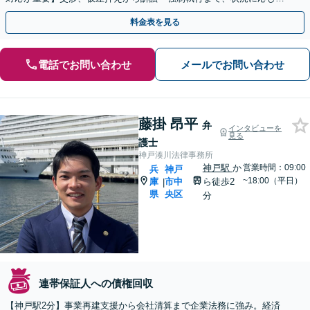
速に進めてまいります【夜間・休日面談可】【神戸駅3分】
料金表を見る
電話でお問い合わせ
メールでお問い合わせ
藤掛 昂平
弁
インタビューを
見る
護士
神戸湊川法律事務所
神戸駅
か
営業時間：09:00
兵
神戸
~18:00（平日）
庫
市中
ら徒歩2
|
県
央区
分
連帯保証人への債権回収
【神戸駅2分】事業再建支援から会社清算まで企業法務に強み。経済