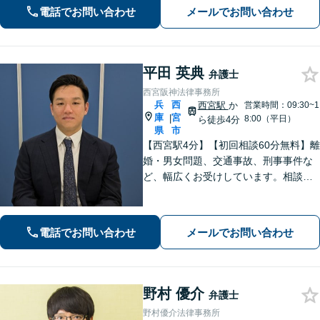
剣に向き合い、わかりやすい言葉を心
電話でお問い合わせ
メールでお問い合わせ
掛けます。
平田 英典
弁護士
西宮阪神法律事務所
兵
西
西宮駅
か
営業時間：09:30~1
庫
宮
|
8:00（平日）
ら徒歩4分
県
市
【西宮駅4分】【初回相談60分無料】離
婚・男女問題、交通事故、刑事事件な
ど、幅広くお受けしています。相談者
さまに安心感を与えられるよう、専門
用語を噛み砕いて丁寧に説明すること
を心がけています。ぜひご相談くださ
電話でお問い合わせ
メールでお問い合わせ
い。【休日・夜間面談可】【WEB面談
可】
野村 優介
弁護士
野村優介法律事務所