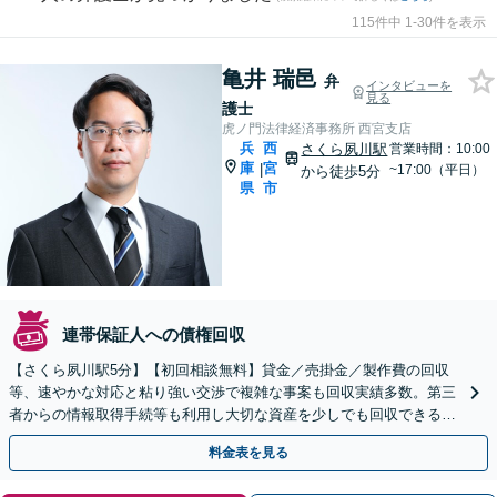
115件中 1-30件を表示
亀井 瑞邑
弁
インタビューを
見る
護士
虎ノ門法律経済事務所 西宮支店
兵
西
さくら夙川駅
営業時間：10:00
庫
宮
|
~17:00（平日）
から徒歩5分
県
市
連帯保証人への債権回収
【さくら夙川駅5分】【初回相談無料】貸金／売掛金／製作費の回収
等、速やかな対応と粘り強い交渉で複雑な事案も回収実績多数。第三
者からの情報取得手続等も利用し大切な資産を少しでも回収できるよ
う尽力します【フリーランス・個人事業主のご相談も対応】
料金表を見る