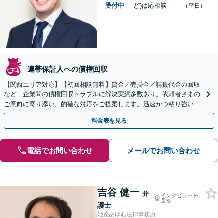
受付中
ど)は応相談
（平日）
連帯保証人への債権回収
【関西エリア対応】【初回相談無料】貸金／売掛金／請負代金の回収
など、企業間の債権回収トラブルに解決実績多数あり。依頼者さまの
ご意向に寄り添い、的確な対応をご提案します。迅速かつ粘り強い交
渉で、少しでも回収できるよう尽力します【土日祝対応可】
料金表を見る
電話でお問い合わせ
メールでお問い合わせ
吉谷 健一
弁
インタビューを
見る
護士
姫路あゆむ法律事務所