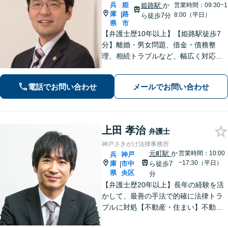
兵
姫
姫路駅
か
営業時間：09:30~1
庫
路
|
8:00（平日）
ら徒歩7分
県
市
【弁護士歴10年以上】【姫路駅徒歩7
分】離婚・男女問題、借金・債務整
理、相続トラブルなど、幅広く対応可
能です。丁寧なヒアリングと分かりや
すい説明を心がけています。依頼者さ
電話でお問い合わせ
メールでお問い合わせ
まの置かれている状況と希望に沿った
最善の解決を目指します。
上田 孝治
弁護士
神戸さきがけ法律事務所
元町駅
か
営業時間：10:00
兵
神戸
~17:30（平日）
庫
市中
ら徒歩7
|
県
央区
分
【弁護士歴20年以上】長年の経験を活
かして、最善の手法で的確に法律トラ
ブルに対処【不動産・住まい】不動産
関係の資格を複数所持。不動産案件の