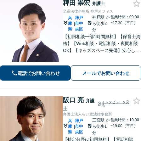
稗田 崇宏
弁護士
至道法律事務所 神戸オフィス
神戸駅
か
営業時間：09:00
兵
神戸
~17:30（平日）
庫
市中
ら徒歩2
|
県
央区
分
【初回相談一部1時間無料】【保育士資
格】【Web相談・電話相談・夜間相談
OK】【キッズスペース完備】安心して
お話しできる環境◎高い専門性で問題
解決をサポートします。◇離婚（子ど
も・熟年・不貞・モラハラ）◇相続
電話でお問い合わせ
メールでお問い合わせ
（限定承認等も）◇行政（いじめ・学
校）対応
阪口 亮
弁護
インタビューを見
る
士
弁護士法人らい麦法律事務所
三宮駅
か
営業時間：10:00
兵
神戸
~19:00（平日）
庫
市中
ら徒歩1
|
県
央区
分
【特定分野は初回無料】【電話相談