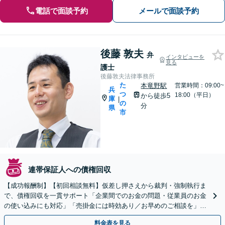
電話で面談予約
メールで面談予約
後藤 敦夫
弁
インタビューを
見る
護士
後藤敦夫法律事務所
た
本竜野駅
営業時間：09:00~
兵
つ
18:00（平日）
から徒歩5
庫
|
の
分
県
市
連帯保証人への債権回収
【成功報酬制】【初回相談無料】仮差し押さえから裁判・強制執行ま
で、債権回収を一貫サポート「企業間でのお金の問題・従業員のお金
の使い込みにも対応」「売掛金には時効あり／お早めのご相談を」未
払いの売掛金／工事代金や売買代／家賃滞納／損害賠償
料金表を見る