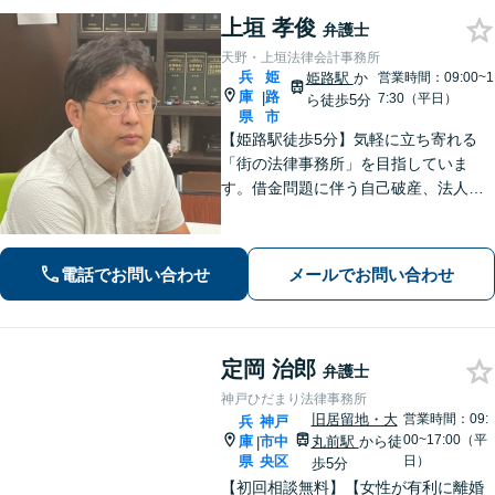
上垣 孝俊
弁護士
天野・上垣法律会計事務所
兵
姫
姫路駅
か
営業時間：09:00~1
庫
路
|
7:30（平日）
ら徒歩5分
県
市
【姫路駅徒歩5分】気軽に立ち寄れる
「街の法律事務所」を目指していま
す。借金問題に伴う自己破産、法人破
産/離婚調停や親権、不貞の慰謝料請求
などの実績多数！困っている人の声に
しっかり耳を傾けサポートいたしま
電話でお問い合わせ
メールでお問い合わせ
す。【初回相談無料】【個室対応】
定岡 治郎
弁護士
神戸ひだまり法律事務所
旧居留地・大
営業時間：09:
兵
神戸
00~17:00（平
庫
市中
丸前駅
から徒
|
県
央区
日）
歩5分
【初回相談無料】【女性が有利に離婚