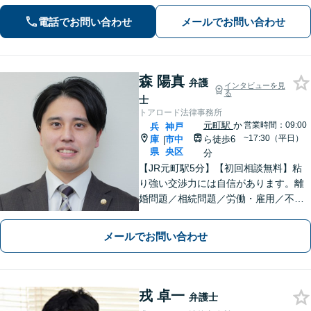
取扱い多数【相続・遺言】他士業と連
携してワンストップで解決【夜間・休
電話でお問い合わせ
メールでお問い合わせ
日相談可】【元町駅7分】
森 陽真
弁護
インタビューを見
る
士
トアロード法律事務所
元町駅
か
営業時間：09:00
兵
神戸
~17:30（平日）
庫
市中
ら徒歩6
|
県
央区
分
【JR元町駅5分】【初回相談無料】粘
り強い交渉力には自信があります。離
婚問題／相続問題／労働・雇用／不動
産・住まいなど、あなたの気持ちに寄
り添い、丁寧かつスピーディーな解決
メールでお問い合わせ
を目指します！
戎 卓一
弁護士