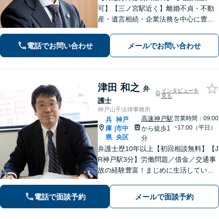
可】【三ノ宮駅近く】離婚不貞・不動
産・遺言相続・企業法務を中心に豊富
な解決実績あり。「すべては依頼者の
ために」をモットーに、高い専門性を
電話でお問い合わせ
メールでお問い合わせ
もって最善の解決を実現します。お気
軽にご相談ください。
津田 和之
弁
インタビューを
見る
護士
神戸山手法律事務所
高速神戸駅
営業時間：09:00
兵
神戸
~17:00（平日）
庫
市中
から徒歩1
|
県
央区
分
弁護士歴10年以上【初回相談無料】【J
R神戸駅3分】労働問題／借金／交通事
故の経験豊富！まじめに生活している
方の正当な権利を守るため、最適な解
決策をご提案いたします。関西学院大
電話で面談予約
メールで面談予約
学大学院（ロースクール）の現役教
授。