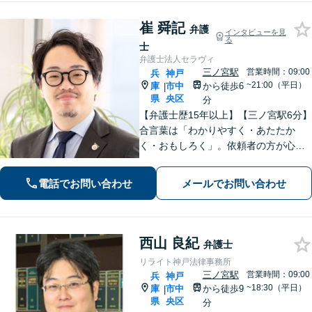
崔 舜記
弁護
インタビューを見
る
士
弁護士法人セラヴィ
三ノ宮駅
営業時間：09:00
兵
神戸
~21:00（平日）
庫
市中
から徒歩6
|
県
央区
分
【弁護士歴15年以上】【三ノ宮駅6分】
合言葉は「わかりやすく・あたたか
く・おもしろく」。依頼者の方が心か
ら納得のできる解決を目指します。幅
広い領域をカバー。【夜間休日/電話相
電話でお問い合わせ
メールでお問い合わせ
談可能】【初回面談20分無料】
西山 良紀
弁護士
リライト神戸法律事務所
三ノ宮駅
営業時間：09:00
兵
神戸
~18:30（平日）
庫
市中
から徒歩9
|
県
央区
分