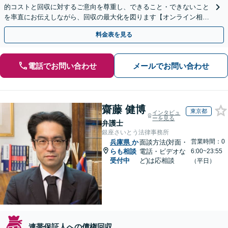
的コストと回収に対するご意向を尊重し、できること・できないこと
を率直にお伝えしながら、回収の最大化を図ります【オンライン相談
OK】【夜間・休日相談可（要予約）】
料金表を見る
電話でお問い合わせ
メールでお問い合わせ
齋藤 健博
東京都
インタビュ
ーを見る
弁護士
銀座さいとう法律事務所
営業時間：0
兵庫県
か
面談方法(対面・
らも相談
電話・ビデオな
6:00~23:55
受付中
ど)は応相談
（平日）
連帯保証人への債権回収