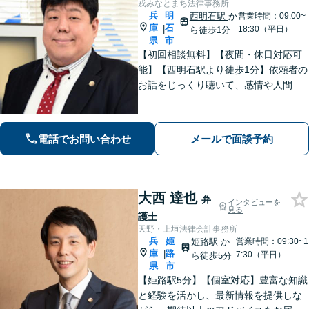
戎みなとまち法律事務所
兵
明
西明石駅
か
営業時間：09:00~
庫
石
|
18:30（平日）
ら徒歩1分
県
市
【初回相談無料】【夜間・休日対応可
能】【西明石駅より徒歩1分】依頼者の
お話をじっくり聴いて、感情や人間関
係にも配慮して柔軟に最適な解決策を
考えます。1日も早い解決のためにフッ
トワーク軽く迅速・誠実に対応しま
電話でお問い合わせ
メールで面談予約
す。まずはお気軽にご相談ください。
大西 達也
弁
インタビューを
見る
護士
天野・上垣法律会計事務所
兵
姫
姫路駅
か
営業時間：09:30~1
庫
路
|
7:30（平日）
ら徒歩5分
県
市
【姫路駅5分】【個室対応】豊富な知識
と経験を活かし、最新情報を提供しな