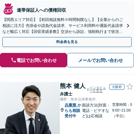
連帯保証人への債権回収
【関西エリア対応】【初回相談無料※時間制限なし】【企業からのご
相談に注力】売掛金や請負代金請求、サービス利用料や通販代金請求
など幅広く対応【回収実績多数】交渉から訴訟、強制執行まで状況に
応じて的確に対応します
料金表を見る
電話でお問い合わせ
メールでお問い合わせ
熊本 健人
大阪府
インタビュ
ーを見る
弁護士
磯野・熊本法律事務所
営業時間：0
兵庫県
か
面談方法(対面・
らも相談
電話・ビデオな
9:00~21:00
受付中
ど)は応相談
（平日）