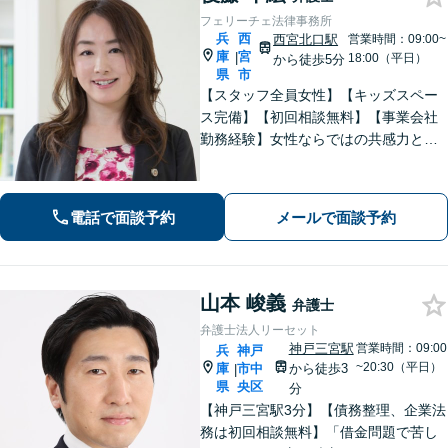
フェリーチェ法律事務所
兵
西
西宮北口駅
営業時間：09:00~
庫
宮
|
18:00（平日）
から徒歩5分
県
市
【スタッフ全員女性】【キッズスペー
ス完備】【初回相談無料】【事業会社
勤務経験】女性ならではの共感力とコ
ミュニケーション能力で、時に寄り添
い、時に鋭く交渉を進め、あなたの権
利を守ります。特に離婚や相続など家
電話で面談予約
メールで面談予約
族の事案が得意です。
山本 峻義
弁護士
弁護士法人リーセット
神戸三宮駅
営業時間：09:00
兵
神戸
~20:30（平日）
庫
市中
から徒歩3
|
県
央区
分
【神戸三宮駅3分】【債務整理、企業法
務は初回相談無料】「借金問題で苦し