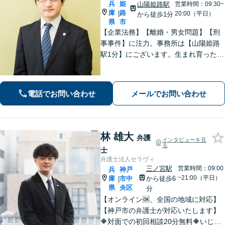
兵
姫
山陽姫路駅
営業時間：09:30~
庫
路
|
20:00（平日）
から徒歩1分
県
市
【企業法務】【離婚・男女問題】【刑
事事件】に注力。事務所は【山陽姫路
駅1分】にございます。生まれ育った故
郷であることから、姫路エリア・播磨
地域の皆様の困りごとを解決していき
たいと考えています。【電話相談可
電話でお問い合わせ
メールでお問い合わせ
能】お気軽にご相談ください。
林 雄大
弁護
インタビューを見
る
士
弁護士法人セラヴィ
三ノ宮駅
営業時間：09:00
兵
神戸
~21:00（平日）
庫
市中
から徒歩6
|
県
央区
分
【オンライン🆗、全国の地域に対応】
【神戸市の弁護士が対応いたします】
🔶対面での初回相談20分無料🔶いじめ