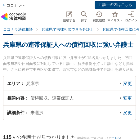
弁護士の方はこちら
ココナラへ
投稿する
探す
閲覧履歴
マイリスト
ログイン
ココナラ法律相談
兵庫県で法律相談できる弁護士
兵庫県で債権回収に
兵庫県の連帯保証人への債権回収に強い弁護士
兵庫県で連帯保証人への債権回収に強い弁護士が115名見つかりました。初回
面談無料や休日面談に対応している弁護士、解決事例を持つ弁護士なども掲載
中。さらに神戸市中央区や姫路市、西宮市などの地域条件で弁護士を絞り込め
ます。債権回収に関係する売掛金回収や債権回収代行、債権の時効中断等の細
かな分野での絞り込み検索もでき便利です。特に虎ノ門法律経済事務所 西宮支
エリア
兵庫県
変更
店の亀井 瑞邑弁護士や後藤敦夫法律事務所の後藤 敦夫弁護士、石井法律事務所
の石井 龍一弁護士のプロフィール情報や弁護士費用、強みなどが注目されてい
相談内容
債権回収、連帯保証人
変更
ます。『兵庫県で土日や夜間に発生した連帯保証人への債権回収のトラブルを
今すぐに弁護士に相談したい』『連帯保証人への債権回収のトラブル解決の実
績豊富な近くの弁護士を検索したい』『初回相談無料で連帯保証人への債権回
詳細条件
未選択
変更
収を法律相談できる兵庫県内の弁護士に相談予約したい』などでお困りの相談
者さんにおすすめです。
115
人の弁護士が見つかりました
(検索結果について詳しくは
こちら
)