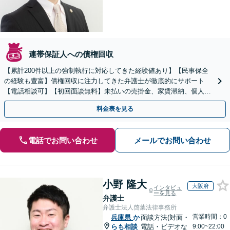
連帯保証人への債権回収
【累計200件以上の強制執行に対応してきた経験値あり】【民事保全
の経験も豊富】債権回収に注力してきた弁護士が徹底的にサポート
【電話相談可】【初回面談無料】未払いの売掛金、家賃滞納、個人間
のお金の貸し借りなど【関西エリア対応】
料金表を見る
電話でお問い合わせ
メールでお問い合わせ
小野 隆大
大阪府
インタビュ
ーを見る
弁護士
弁護士法人啓葉法律事務所
営業時間：0
兵庫県
か
面談方法(対面・
らも相談
電話・ビデオな
9:00~22:00