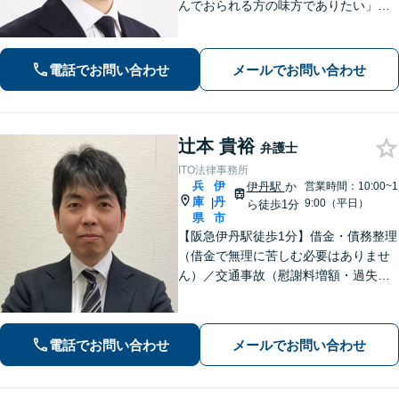
んでおられる方の味方でありたい」
「中小企業の法務案件の取り扱い実績
豊富な弁護士」「柔軟な対応体制／LIN
EやChatworkなどに対応」
電話でお問い合わせ
メールでお問い合わせ
辻本 貴裕
弁護士
ITO法律事務所
兵
伊
伊丹駅
か
営業時間：10:00~1
庫
丹
|
9:00（平日）
ら徒歩1分
県
市
【阪急伊丹駅徒歩1分】借金・債務整理
（借金で無理に苦しむ必要はありませ
ん）／交通事故（慰謝料増額・過失割
合に関するご相談など）／労働事件
（労働者側・使用者側どちらも対応）
／刑事事件（被害者側も対応）／相続
電話でお問い合わせ
メールでお問い合わせ
／離婚問題など。まずはお気軽にご相
談ください