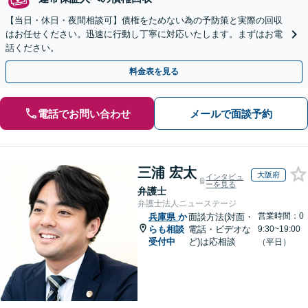
【当日・休日・夜間相談可】債権をためない為の予防策と実際の回収
はお任せください。迅速に行動し丁寧に対応いたします。まずはお電
話ください。
料金表を見る
電話でお問い合わせ
メールで面談予約
三浦 宏太
大阪府
インタビュ
ーを見る
弁護士
弁護士法人ニューステージ
営業時間：0
兵庫県
か
面談方法(対面・
らも相談
電話・ビデオな
9:30~19:00
受付中
ど)は応相談
（平日）