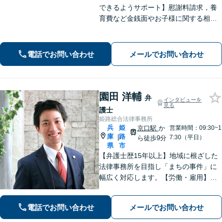
できるようサポート】慰謝料請求，養
育費など金銭面やお子様に関する相談
を多数解決【離婚・不倫・男女問題・
遺産相続・交通事故】依頼者様のお気
持ちを大切にしながら交渉します。
電話でお問い合わせ
メールでお問い合わせ
【Web相談可】【平日夜間可】【神戸
大丸の近く】
園田 洋輔
弁
インタビューを
見る
護士
姫路総合法律事務所
兵
姫
京口駅
か
営業時間：09:30~1
庫
路
|
7:30（平日）
ら徒歩9分
県
市
【弁護士歴15年以上】地域に根ざした
法律事務所を目指し「まちの事件」に
幅広く対応します。【労働・雇用】残
業代の未払い、不当解雇に悩んでいま
せんか？正しい知識で正当な権利を主
電話でお問い合わせ
メールでお問い合わせ
張します。【相続・遺言】遺言書作成
のサポートはお任せください。