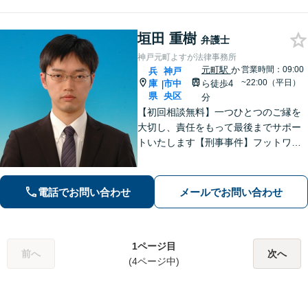
垣田 重樹
弁護士
神戸元町よすが法律事務所
元町駅
か
営業時間：09:00
兵
神戸
~22:00（平日）
庫
市中
ら徒歩4
|
県
央区
分
【初回相談無料】一つひとつのご縁を
大切し、責任をもって最後までサポー
トいたします【刑事事件】フットワー
クの軽さとスピードが強み。豊富な経
験を活かして最善の解決を【離婚問
題】経済面やお子さまの将来を見据
電話でお問い合わせ
メールでお問い合わせ
え、納得できる解決策を提案【元町駅4
分】
1ページ目
前へ
次へ
(4ページ中)