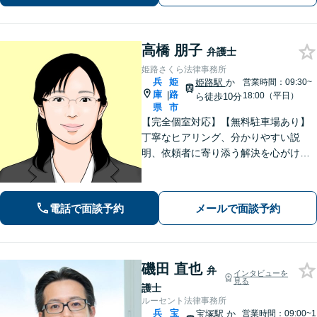
か」と躊躇されている方もご相談くだ
さい。
高橋 朋子
弁護士
姫路さくら法律事務所
兵
姫
姫路駅
か
営業時間：09:30~
庫
路
|
18:00（平日）
ら徒歩10分
県
市
【完全個室対応】【無料駐車場あり】
丁寧なヒアリング、分かりやすい説
明、依頼者に寄り添う解決を心がけて
います。離婚事件、相続問題、犯罪被
害者支援の実績多数。不動産（明渡
し、賃料請求、区分所有等）に関する
電話で面談予約
メールで面談予約
問題についてもご相談下さい。
磯田 直也
弁
インタビューを
見る
護士
ルーセント法律事務所
兵
宝
宝塚駅
か
営業時間：09:00~1