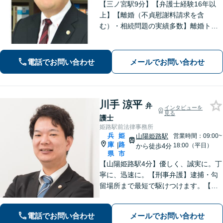
【三ノ宮駅9分】【弁護士経験16年以
上】【離婚（不貞慰謝料請求を含
む）・相続問題の実績多数】離婚トラ
ブル・性犯罪事件での解決に定評あ
り。単純な法的アドバイスだけではな
く、依頼者が有利な条件で解決できる
電話でお問い合わせ
メールでお問い合わせ
対処法をご提案します。【初回相談無
料】
川手 涼平
弁
インタビューを
見る
護士
姫路駅前法律事務所
兵
姫
山陽姫路駅
営業時間：09:00~
庫
路
|
18:00（平日）
から徒歩4分
県
市
【山陽姫路駅4分】優しく、誠実に。丁
寧に、迅速に。【刑事弁護】逮捕・勾
留場所まで最短で駆けつけます。【債
務整理】どんな事情があってもあなた
の生活再建をサポートします。【交通
電話でお問い合わせ
メールでお問い合わせ
事故】「こんな相談でも大丈夫だろう