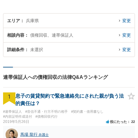
エリア
兵庫県
変更
相談内容
債権回収、連帯保証人
変更
詳細条件
未選択
変更
連帯保証人への債権回収の法律Q&Aランキング
1
息子の賃貸契約で緊急連絡先にされた親が負う法
的責任は？
#連帯保証人
#音信不通・行方不明の相手
#契約書・借用書なし
#内容証明作成送付
#債権回収代行
2019年5月26日
役にたった
22
馬場 龍行
弁護士