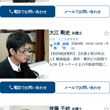
問題や学校問題に精通。法的な解決だ
けでなく、依頼者が再び前を向けるよ
電話でお問い合わせ
メールでお問い合わせ
うな支援を心がけています。【三ノ宮
駅6分】
大江 剛史
弁護士
水田・大江法律事務所
兵庫
姫路
営業時間：09:00~18:00（平
|
県
市
日）
【初回相談無料】【弁護士歴10年以
上】離婚協議・調停・審判どの段階で
もOK【オーナーさまの不動産問題に特
化】賃貸トラブル・建築トラブルの解
決を経験豊富な弁護士がサポート「司
法書士・税理士など他士業と連携」
【夜間面談可】遺言書作成に対応
電話でお問い合わせ
メールでお問い合わせ
後藤 千絵
弁護士