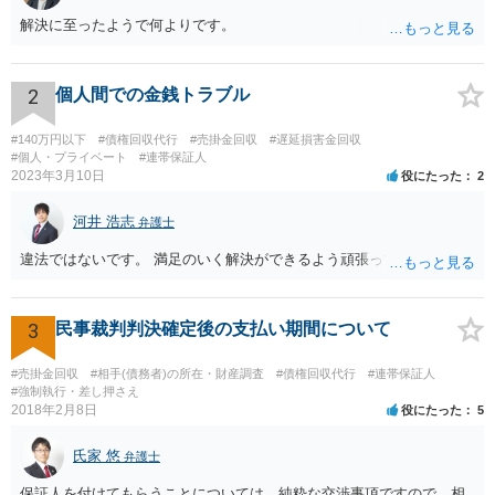
解決に至ったようで何よりです。
2
個人間での金銭トラブル
#140万円以下
#債権回収代行
#売掛金回収
#遅延損害金回収
#個人・プライベート
#連帯保証人
2023年3月10日
役にたった
2
河井 浩志
弁護士
違法ではないです。 満足のいく解決ができるよう頑張ってください。
3
民事裁判判決確定後の支払い期間について
#売掛金回収
#相手(債務者)の所在・財産調査
#債権回収代行
#連帯保証人
#強制執行・差し押さえ
2018年2月8日
役にたった
5
氏家 悠
弁護士
保証人を付けてもらうことについては、純粋な交渉事項ですので、相