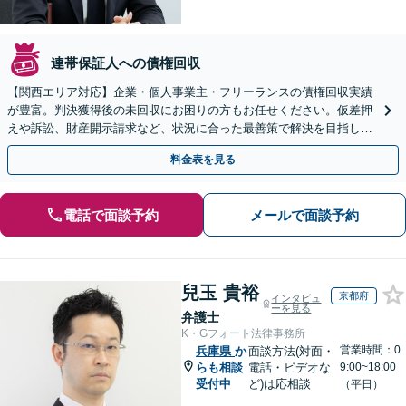
連帯保証人への債権回収
【関西エリア対応】企業・個人事業主・フリーランスの債権回収実績
が豊富。判決獲得後の未回収にお困りの方もお任せください。仮差押
えや訴訟、財産開示請求など、状況に合った最善策で解決を目指しま
す【夜間面談可】
料金表を見る
電話で面談予約
メールで面談予約
兒玉 貴裕
京都府
インタビュ
ーを見る
弁護士
K・Gフォート法律事務所
営業時間：0
兵庫県
か
面談方法(対面・
らも相談
電話・ビデオな
9:00~18:00
受付中
ど)は応相談
（平日）