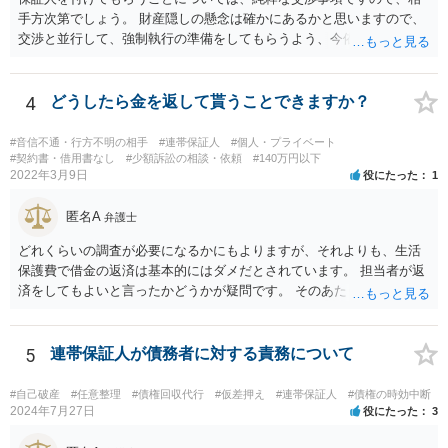
手方次第でしょう。 財産隠しの懸念は確かにあるかと思いますので、
交渉と並行して、強制執行の準備をしてもらうよう、今依頼されてい
る弁護士の先生と協議してみてはいかがでしょうか。 強制執行に強い
弁護士の探し方ですが、弁護士のウェブページなどがひとつの目安に
なります。 ただ、ウェブページの記載内容が確実というわけでもない
4
どうしたら金を返して貰うことできますか？
ので、実際に面談してみて、その弁護士ならどういう風に進めるか聞
いてみるのがよいと思います。
#音信不通・行方不明の相手
#連帯保証人
#個人・プライベート
#契約書・借用書なし
#少額訴訟の相談・依頼
#140万円以下
2022年3月9日
役にたった
1
匿名A
弁護士
どれくらいの調査が必要になるかにもよりますが、それよりも、生活
保護費で借金の返済は基本的にはダメだとされています。 担当者が返
済をしてもよいと言ったかどうかが疑問です。 そのあたりは、ネット
で「生活保護」「借金」「返済」といったキーワードで検索すれば詳
しい記事が出てきますので、一度見てみてもいいかもしれません。
5
連帯保証人が債務者に対する責務について
#自己破産
#任意整理
#債権回収代行
#仮差押え
#連帯保証人
#債権の時効中断
2024年7月27日
役にたった
3