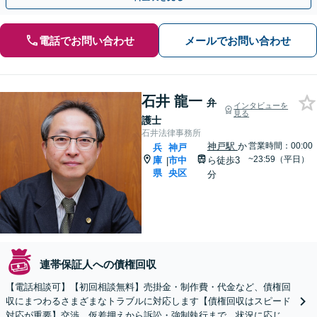
電話でお問い合わせ
メールでお問い合わせ
石井 龍一
弁
インタビューを
見る
護士
石井法律事務所
神戸駅
か
営業時間：00:00
兵
神戸
~23:59（平日）
庫
市中
ら徒歩3
|
県
央区
分
連帯保証人への債権回収
【電話相談可】【初回相談無料】売掛金・制作費・代金など、債権回
収にまつわるさまざまなトラブルに対応します【債権回収はスピード
対応が重要】交渉、仮差押えから訴訟・強制執行まで、状況に応じ迅