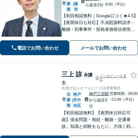
庫
塚
|
9:00（平日）
ら徒歩2分
県
市
【初回相談無料｜Google口コミ★4.5】
【夜間休日も対応】不貞慰謝料請求・
離婚・刑事事件・投稿者側発信者情報
開示請求の実績・経験多数。オーダー
メイドのサービスで問題解決や事業の
電話でお問い合わせ
メールでお問い合わせ
推進を強力にサポート【宝塚駅徒歩2分
｜電話・WEB面談で全国対応】
三上 諒
弁護
インタビューを見
る
士
弁護士法人オールニーズ法律事務所
神戸三宮駅
営業時間：09:00
兵
神戸
~21:00（平日）
庫
市中
から徒歩3
|
県
央区
分
【初回相談無料】【夜間休日対応可
能】借金問題・相続・離婚・交通事
故。知識と経験をもとに、力強く戦い
ます。お客様の心の声に耳を傾け、真