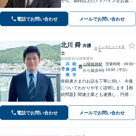
がら、期待以上のアドバイスをお届け
します。 お客様とのコミュニケーショ
ンを大切にし、信頼関係を築きながら
電話でお問い合わせ
メールでお問い合わせ
課題解決に全力を尽くします。
北川 舜
弁護
インタビューを見
る
士
姫路駅前法律事務所
兵
姫
山陽姫路駅
営業時間：09:00~
庫
路
|
19:00（平日）
から徒歩4分
県
市
依頼者さまのお話を丁寧に伺い、今後
についてわかりやすく説明します【相
続問題】関連士業とも連携し、円滑な
解決を図ります【刑事事件】示談交渉
の実績あり。迅速なアクションと適切
電話でお問い合わせ
メールでお問い合わせ
なアドバイスはお任せください【夜間
／休日相談可】