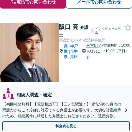
電話でお問い合わせ
メールでお問い合わせ
阪口 亮
弁護
インタビューを見
る
士
弁護士法人らい麦法律事務所
三宮駅
か
営業時間：10:00
兵
神戸
~19:00（平日）
庫
市中
ら徒歩1
|
県
央区
分
相続人調査・確定
【初回相談無料】【電話相談可】【三ノ宮駅近く】感情が絡む身内の
問題だからこそ冷静に対応できる弁護士が必要です。大切な財産継承
のため、相続案件に精通した弁護士にお任せください。遺産分割、遺
言書作成、事業継承、家族信託など幅広いご相談に対応。
料金表を見る