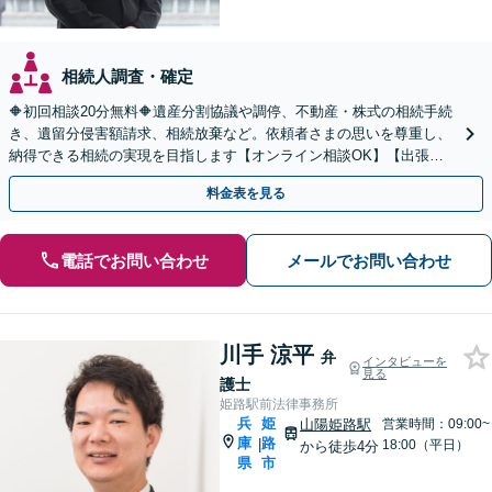
相続人調査・確定
🔶初回相談20分無料🔶遺産分割協議や調停、不動産・株式の相続手続
き、遺留分侵害額請求、相続放棄など。依頼者さまの思いを尊重し、
納得できる相続の実現を目指します【オンライン相談OK】【出張相
談（応相談）】【三宮駅6分】
料金表を見る
電話でお問い合わせ
メールでお問い合わせ
川手 涼平
弁
インタビューを
見る
護士
姫路駅前法律事務所
兵
姫
山陽姫路駅
営業時間：09:00~
庫
路
|
18:00（平日）
から徒歩4分
県
市