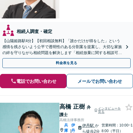
相続人調査・確定
【山陽姫路駅4分】【初回相談無料】「誰かだけが得をした」という
感情を残さないよう公平で透明性のある分割案を提案し、大切な家族
の絆を守りながら相続問題を解決します「相続放棄に関する相談可」
「大切な人へ想いを遺す遺言書の作成」【完全個室相談】
料金表を見る
電話でお問い合わせ
メールでお問い合わせ
高橋 正樹
弁
インタビューを
見る
護士
高橋法律事務所
兵
伊
伊丹駅
か
営業時間：10:00~1
庫
丹
|
8:00（平日）
ら徒歩2分