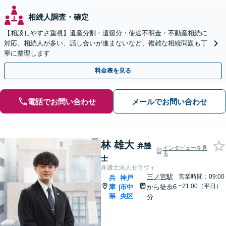
相続人調査・確定
【相談しやすさ重視】遺産分割・遺留分・使途不明金・不動産相続に
対応。相続人が多い、話し合いが進まないなど、複雑な相続問題も丁
寧に整理します
料金表を見る
電話でお問い合わせ
メールでお問い合わせ
林 雄大
弁護
インタビューを見
る
士
弁護士法人セラヴィ
三ノ宮駅
営業時間：09:00
兵
神戸
~21:00（平日）
庫
市中
から徒歩6
|
県
央区
分