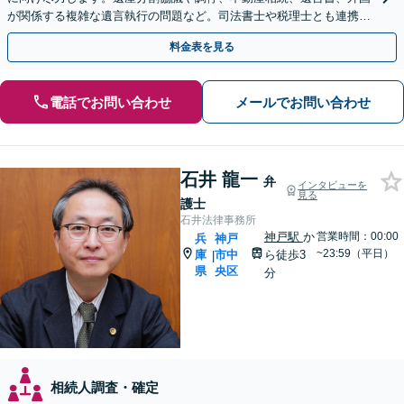
が関係する複雑な遺言執行の問題など。司法書士や税理士とも連携
し、円滑な解決を【西宮北口駅3分】【オンライン面談可】
料金表を見る
電話でお問い合わせ
メールでお問い合わせ
石井 龍一
弁
インタビューを
見る
護士
石井法律事務所
神戸駅
か
営業時間：00:00
兵
神戸
~23:59（平日）
庫
市中
ら徒歩3
|
県
央区
分
相続人調査・確定