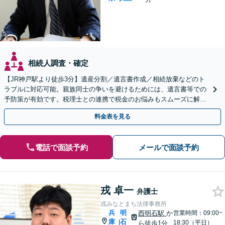
相続人調査・確定
【JR神戸駅より徒歩3分】遺産分割／遺言書作成／相続放棄などのト
ラブルに対応可能。親族同士の争いを避けるためには、遺言書等での
予防策が有効です。税理士との連携で税金のお悩みもスムーズに解決
【初回のご相談無料】【土日・夜間の受付可能】
料金表を見る
電話で面談予約
メールで面談予約
戎 卓一
弁護士
戎みなとまち法律事務所
兵
明
西明石駅
か
営業時間：09:00~
庫
石
|
18:30（平日）
ら徒歩1分