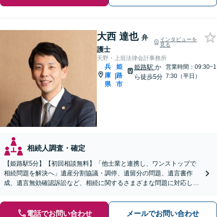
大西 達也
弁
インタビューを
見る
護士
天野・上垣法律会計事務所
兵
姫
姫路駅
か
営業時間：09:30~1
庫
路
|
7:30（平日）
ら徒歩5分
県
市
相続人調査・確定
【姫路駅5分】【初回相談無料】「他士業と連携し、ワンストップで
相続問題を解決へ」遺産分割協議・調停、遺留分の問題、遺言書作
成、遺言無効確認訴訟など、相続に関するさまざまな問題に対応して
います。「事業承継もご相談ください」【休日・夜間相談可】
電話でお問い合わせ
メールでお問い合わせ