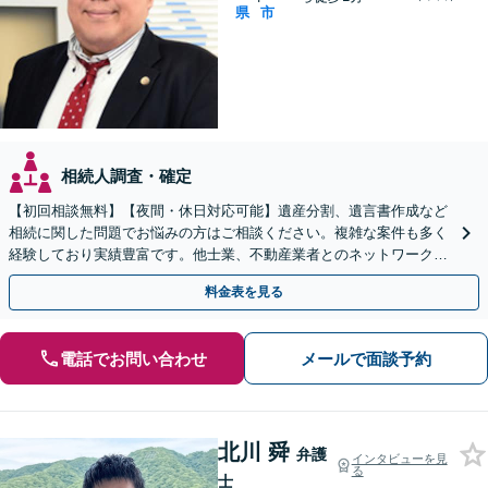
県
市
相続人調査・確定
【初回相談無料】【夜間・休日対応可能】遺産分割、遺言書作成など
相続に関した問題でお悩みの方はご相談ください。複雑な案件も多く
経験しており実績豊富です。他士業、不動産業者とのネットワークが
あり、迅速解決が可能です。ぜひ一度ご相談ください。
料金表を見る
電話でお問い合わせ
メールで面談予約
北川 舜
弁護
インタビューを見
る
士