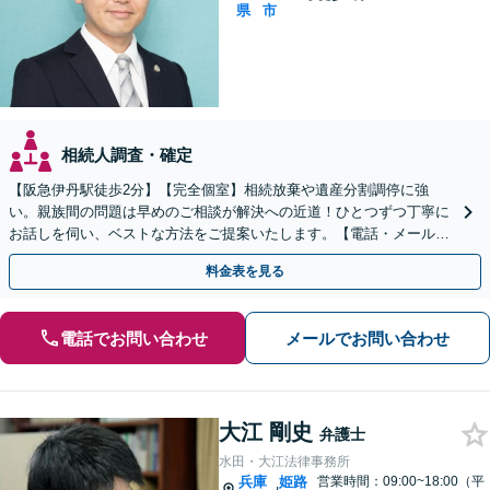
県
市
相続人調査・確定
【阪急伊丹駅徒歩2分】【完全個室】相続放棄や遺産分割調停に強
い。親族間の問題は早めのご相談が解決への近道！ひとつずつ丁寧に
お話しを伺い、ベストな方法をご提案いたします。【電話・メール相
談初回無料】【休日夜間対応可】【オンライン可能】
料金表を見る
電話でお問い合わせ
メールでお問い合わせ
大江 剛史
弁護士
水田・大江法律事務所
兵庫
姫路
営業時間：09:00~18:00（平