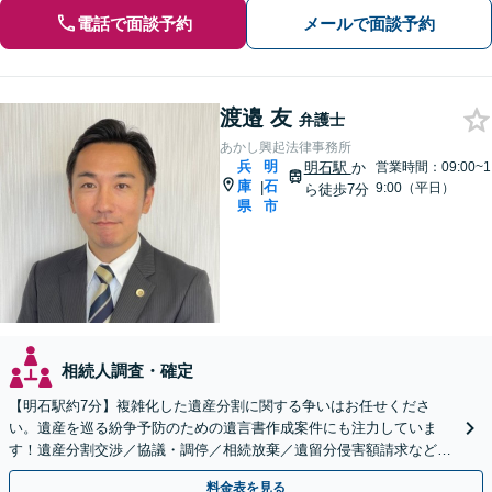
電話で面談予約
メールで面談予約
渡邉 友
弁護士
あかし興起法律事務所
兵
明
明石駅
か
営業時間：09:00~1
庫
石
|
9:00（平日）
ら徒歩7分
県
市
相続人調査・確定
【明石駅約7分】複雑化した遺産分割に関する争いはお任せくださ
い。遺産を巡る紛争予防のための遺言書作成案件にも注力していま
す！遺産分割交渉／協議・調停／相続放棄／遺留分侵害額請求など
【Web相談可】【初回相談無料】【夜間面談可】
料金表を見る