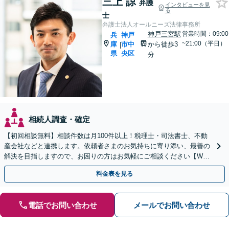
三上 諒
弁護
インタビューを見
る
士
弁護士法人オールニーズ法律事務所
神戸三宮駅
営業時間：09:00
兵
神戸
~21:00（平日）
庫
市中
から徒歩3
|
県
央区
分
相続人調査・確定
【初回相談無料】相談件数は月100件以上！税理士・司法書士、不動
産会社などと連携します。依頼者さまのお気持ちに寄り添い、最善の
解決を目指しますので、お困りの方はお気軽にご相談ください【WEB
面談可】【夜間休日対応可能】【三宮駅5分】
料金表を見る
電話でお問い合わせ
メールでお問い合わせ