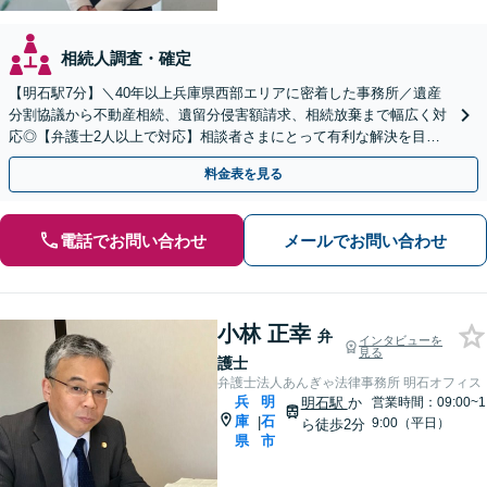
相続人調査・確定
【明石駅7分】＼40年以上兵庫県西部エリアに密着した事務所／遺産
分割協議から不動産相続、遺留分侵害額請求、相続放棄まで幅広く対
応◎【弁護士2人以上で対応】相談者さまにとって有利な解決を目指
します。「生前対策」もお気軽に【休日・夜間相談対応】
料金表を見る
電話でお問い合わせ
メールでお問い合わせ
小林 正幸
弁
インタビューを
見る
護士
弁護士法人あんぎゃ法律事務所 明石オフィス
兵
明
明石駅
か
営業時間：09:00~1
庫
石
|
9:00（平日）
ら徒歩2分
県
市