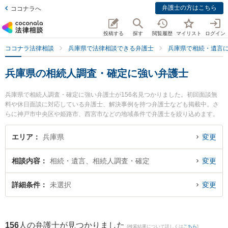
弁護士の方はこちら
ココナラへ
投稿する
探す
閲覧履歴
マイリスト
ログイン
ココナラ法律相談
兵庫県で法律相談できる弁護士
兵庫県で相続・遺言
兵庫県の相続人調査・確定に強い弁護士
兵庫県で相続人調査・確定に強い弁護士が156名見つかりました。初回面談無
料や休日面談に対応している弁護士、解決事例を持つ弁護士なども掲載中。さ
らに神戸市中央区や姫路市、西宮市などの地域条件で弁護士を絞り込めます。
相続・遺言に関係する家族間の相続トラブルや認知症の相続、遺産分割等の細
かな分野での絞り込み検索もでき便利です。特に虎ノ門法律経済事務所 西宮支
エリア
兵庫県
変更
店の亀井 瑞邑弁護士やあかし興起法律事務所の渡邉 友弁護士、神戸香風法律事
務所の𠮷原 清英弁護士のプロフィール情報や弁護士費用、強みなどが注目され
相談内容
相続・遺言、相続人調査・確定
変更
ています。『兵庫県で土日や夜間に発生した相続人調査・確定のトラブルを今
すぐに弁護士に相談したい』『相続人調査・確定のトラブル解決の実績豊富な
近くの弁護士を検索したい』『初回相談無料で相続人調査・確定を法律相談で
詳細条件
未選択
変更
きる兵庫県内の弁護士に相談予約したい』などでお困りの相談者さんにおすす
めです。
156
人の弁護士が見つかりました
(検索結果について詳しくは
こちら
)