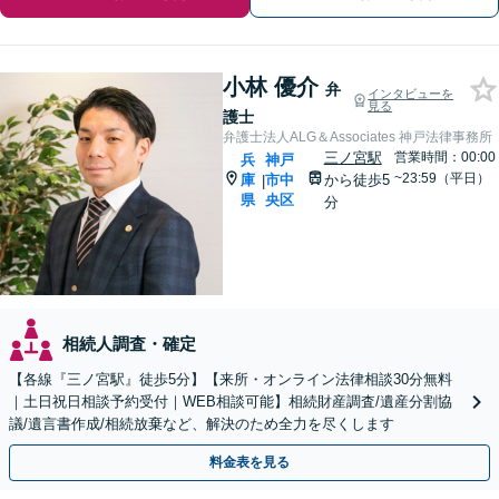
小林 優介
弁
インタビューを
見る
護士
弁護士法人ALG＆Associates 神戸法律事務所
三ノ宮駅
営業時間：00:00
兵
神戸
~23:59（平日）
庫
市中
から徒歩5
|
県
央区
分
相続人調査・確定
【各線『三ノ宮駅』徒歩5分】【来所・オンライン法律相談30分無料
｜土日祝日相談予約受付｜WEB相談可能】相続財産調査/遺産分割協
議/遺言書作成/相続放棄など、解決のため全力を尽くします
料金表を見る