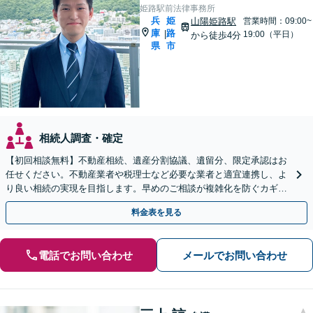
姫路駅前法律事務所
兵
姫
山陽姫路駅
営業時間：09:00~
庫
路
|
19:00（平日）
から徒歩4分
県
市
相続人調査・確定
【初回相談無料】不動産相続、遺産分割協議、遺留分、限定承認はお
任せください。不動産業者や税理士など必要な業者と適宜連携し、よ
り良い相続の実現を目指します。早めのご相談が複雑化を防ぐカギと
なります【夜間／休日相談可】
料金表を見る
電話でお問い合わせ
メールでお問い合わせ