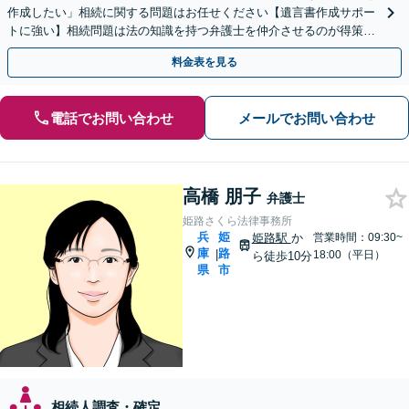
作成したい」相続に関する問題はお任せください【遺言書作成サポー
トに強い】相続問題は法の知識を持つ弁護士を仲介させるのが得策で
す。【完全個室で安心】終活のご準備をしっかり対応
料金表を見る
電話でお問い合わせ
メールでお問い合わせ
高橋 朋子
弁護士
姫路さくら法律事務所
兵
姫
姫路駅
か
営業時間：09:30~
庫
路
|
18:00（平日）
ら徒歩10分
県
市
相続人調査・確定