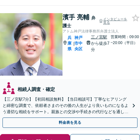
濱手 亮輔
弁
インタビューを
見る
護士
アトム神戸法律事務所弁護士法人
三ノ宮駅
営業時間：09:00
兵
神戸
~20:00（平日）
庫
市中
から徒歩7
|
県
央区
分
相続人調査・確定
【三ノ宮駅7分】【初回相談無料】【当日相談可】丁寧なヒアリング
と綿密な調査で、依頼者さまのその後の人生がより良いものになるよ
う適切な相続をサポート。親族との交渉や手続きの代行などを通し、
心理的な負担を軽減します【分割払いあり】
料金表を見る