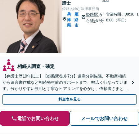
見る
護士
姫路あゆむ法律事務所
兵
姫
姫路駅
か
営業時間：09:30~1
庫
路
|
8:00（平日）
ら徒歩7分
県
市
相続人調査・確定
【弁護士歴10年以上】【姫路駅徒歩7分】遺産分割協議、不動産相続
から遺言書作成など相続発生前のサポートまで、幅広く行なっていま
す。分かりやすい説明と丁寧なヒアリングを心がけ、依頼者さまと一
緒に最適な解決策を模索してまいります。
料金表を見る
電話でお問い合わせ
メールでお問い合わせ