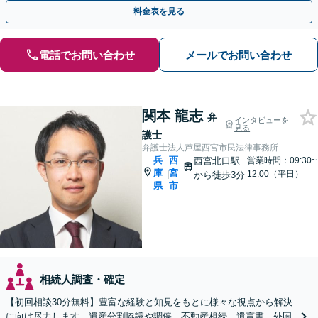
歓迎】
料金表を見る
電話でお問い合わせ
メールでお問い合わせ
関本 龍志
弁
インタビューを
見る
護士
弁護士法人芦屋西宮市民法律事務所
兵
西
西宮北口駅
営業時間：09:30~
庫
宮
|
12:00（平日）
から徒歩3分
県
市
相続人調査・確定
【初回相談30分無料】豊富な経験と知見をもとに様々な視点から解決
に向け尽力します。遺産分割協議や調停、不動産相続、遺言書、外国