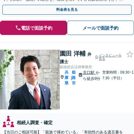
大切にしています【休日・夜間対応可】
料金表を見る
電話で面談予約
メールで面談予約
園田 洋輔
弁
インタビューを
見る
護士
姫路総合法律事務所
兵
姫
京口駅
か
営業時間：09:30~1
庫
路
|
7:30（平日）
ら徒歩9分
県
市
相続人調査・確定
【当日のご相談可能】「親族で揉めている」「有効性のある遺言書を