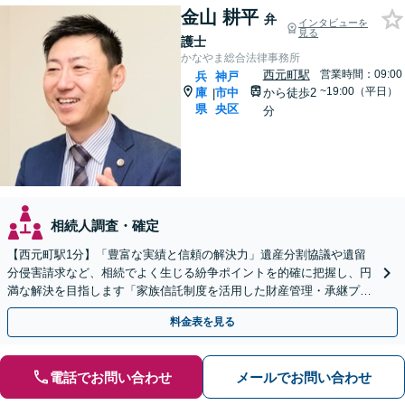
金山 耕平
弁
インタビューを
見る
護士
かなやま総合法律事務所
西元町駅
営業時間：09:00
兵
神戸
~19:00（平日）
庫
市中
から徒歩2
|
県
央区
分
相続人調査・確定
【​西元町駅1分】「豊富な実績と信頼の解決力」遺産分割協議や遺留
分侵害請求など、相続でよく生じる紛争ポイントを的確に把握し、円
満な解決を目指します「家族信託制度を活用した財産管理・承継プラ
ンのご提案」「次世代へ想いを託す円滑な事業承継」
料金表を見る
電話でお問い合わせ
メールでお問い合わせ