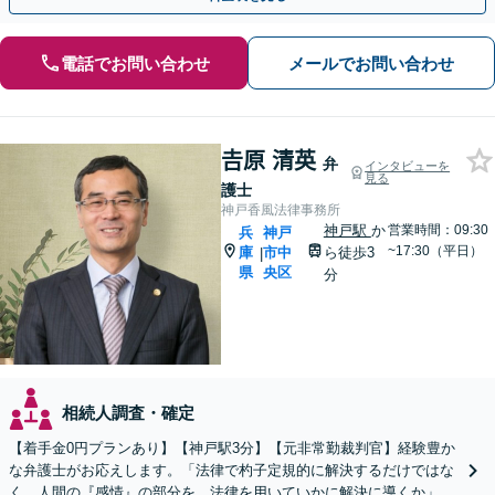
電話でお問い合わせ
メールでお問い合わせ
𠮷原 清英
弁
インタビューを
見る
護士
神戸香風法律事務所
神戸駅
か
営業時間：09:30
兵
神戸
~17:30（平日）
庫
市中
ら徒歩3
|
県
央区
分
相続人調査・確定
【着手金0円プランあり】【神戸駅3分】【元非常勤裁判官】経験豊か
な弁護士がお応えします。「法律で杓子定規的に解決するだけではな
く、人間の『感情』の部分を、法律を用いていかに解決に導くか」を