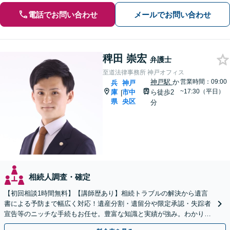
電話でお問い合わせ
メールでお問い合わせ
稗田 崇宏
弁護士
至道法律事務所 神戸オフィス
神戸駅
か
営業時間：09:00
兵
神戸
~17:30（平日）
庫
市中
ら徒歩2
|
県
央区
分
相続人調査・確定
【初回相談1時間無料】【講師歴あり】相続トラブルの解決から遺言
書による予防まで幅広く対応！遺産分割・遺留分や限定承認・失踪者
宣告等のニッチな手続もお任せ。豊富な知識と実績が強み。わかりや
すく丁寧にご説明【Web相談・電話相談・夜間相談OK】