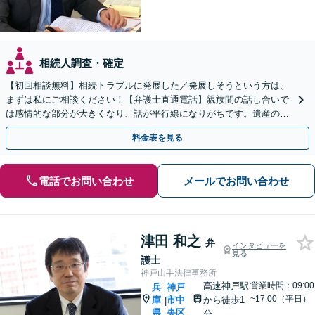
相続人調査・確定
【初回相談無料】相続トラブルに発展した／発展しそうという方は、
まずは私にご相談ください！【弁護士直通電話】親族間の話し合いで
は感情的な部分が大きくなり、話が平行線になりがちです。遺産の使
い込みもご相談ください。泥沼化する前にお電話ください。
料金表を見る
電話でお問い合わせ
メールでお問い合わせ
津田 和之
弁
インタビューを
見る
護士
神戸山手法律事務所
高速神戸駅
営業時間：09:00
兵
神戸
~17:00（平日）
庫
市中
から徒歩1
|
県
央区
分