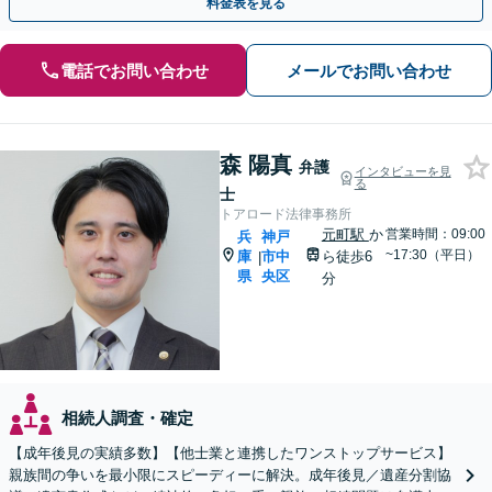
料金表を見る
電話でお問い合わせ
メールでお問い合わせ
森 陽真
弁護
インタビューを見
る
士
トアロード法律事務所
元町駅
か
営業時間：09:00
兵
神戸
~17:30（平日）
庫
市中
ら徒歩6
|
県
央区
分
相続人調査・確定
【成年後見の実績多数】【他士業と連携したワンストップサービス】
親族間の争いを最小限にスピーディーに解決。成年後見／遺産分割協