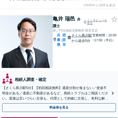
156件中 1-30件を表示
亀井 瑞邑
弁
インタビューを
見る
護士
虎ノ門法律経済事務所 西宮支店
兵
西
さくら夙川駅
営業時間：10:00
庫
宮
|
~17:00（平日）
から徒歩5分
県
市
相続人調査・確定
【さくら夙川駅5分】【初回相談無料】遺産分割が進まない／使途不
明金がある／遺産に不動産があるなど、相続トラブルはご相談くださ
い。直接は言いづらい主張も、代理として的確に主張し、有利な解決
を目指します【他士業連携で登記・税もワンストップ対応】
料金表を見る