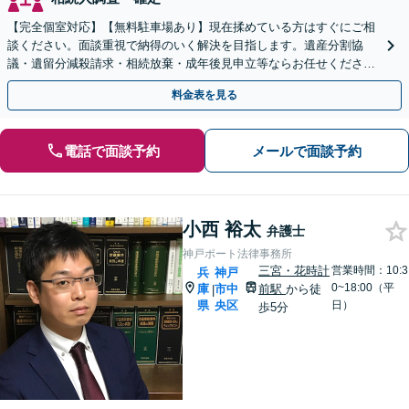
【完全個室対応】【無料駐車場あり】現在揉めている方はすぐにご相
談ください。面談重視で納得のいく解決を目指します。遺産分割協
議・遺留分減殺請求・相続放棄・成年後見申立等ならお任せくださ
い。まずは事務所での面談にお越しください。
料金表を見る
電話で面談予約
メールで面談予約
小西 裕太
弁護士
神戸ポート法律事務所
三宮・花時計
営業時間：10:3
兵
神戸
0~18:00（平
庫
市中
前駅
から徒
|
県
央区
日）
歩5分