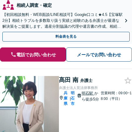
相続人調査・確定
【初回相談無料・WEB面談/LINE相談可】Google口コミ★4.5【宝塚駅
2分】相続トラブルを多数取り扱う実績と経験のある弁護士が最適な
解決策をご提案します。遺産分割協議の代理や遺言書の作成、相続放
棄はお任せください【地域密着】
料金表を見る
電話でお問い合わせ
メールでお問い合わせ
髙田 南
弁護士
弁護士法人筧法律事務所
兵
明
明石駅
か
営業時間：09:00~1
庫
石
|
8:00（平日）
ら徒歩5分
県
市