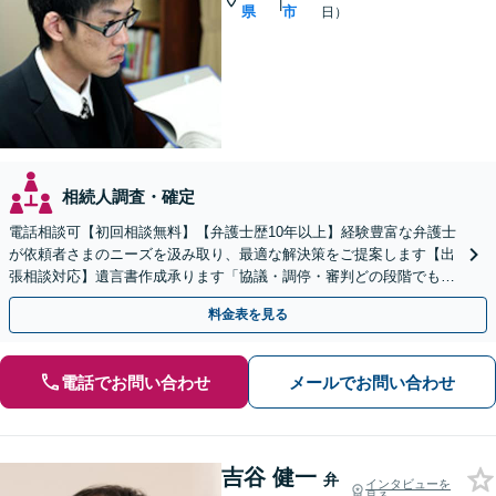
|
県
市
日）
相続人調査・確定
電話相談可【初回相談無料】【弁護士歴10年以上】経験豊富な弁護士
が依頼者さまのニーズを汲み取り、最適な解決策をご提案します【出
張相談対応】遺言書作成承ります「協議・調停・審判どの段階でも相
談OK」【分割・後払い利用可】【ビデオ面談あり】
料金表を見る
電話でお問い合わせ
メールでお問い合わせ
吉谷 健一
弁
インタビューを