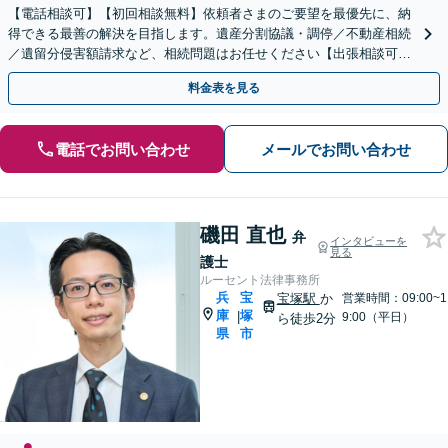
【電話相談可】【初回相談無料】依頼者さまのご要望を最優先に、納
得できる最善の解決を目指します。遺産分割協議・調停／不動産相続
／遺留分侵害額請求など、相続問題はお任せください【出張相談可】
紛争化したトラブルのご相談も対応します【神戸駅3分】
料金表を見る
電話でお問い合わせ
メールでお問い合わせ
磯田 直也
弁
インタビューを
見る
護士
ルーセント法律事務所
兵
宝
宝塚駅
か
営業時間：09:00~1
庫
塚
|
9:00（平日）
ら徒歩2分
県
市