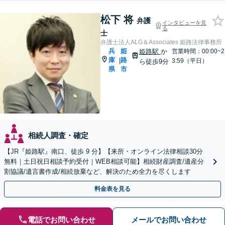
松下 将
弁護
インタビューを見
る
士
弁護士法人ALG＆Associates 姫路法律事務所
兵
姫
姫路駅
か
営業時間：00:00~2
庫
路
|
3:59（平日）
ら徒歩9分
県
市
相続人調査・確定
【JR『姫路駅』南口、徒歩 9 分】【来所・オンライン法律相談30分
無料｜土日祝日相談予約受付｜WEB相談可能】相続財産調査/遺産分
割協議/遺言書作成/相続放棄など、解決のため全力を尽くします
料金表を見る
電話でお問い合わせ
メールでお問い合わせ