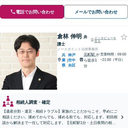
電話でお問い合わせ
メールでお問い合わせ
倉林 伸明
弁
インタビューを
見る
護士
ノースポイント法律事務所
元町駅
か
営業時間：09:00
兵
神戸
~21:00（平日）
庫
市中
ら徒歩1
|
県
央区
分
相続人調査・確定
【遺産分割・遺言・相続トラブル】家族のことだからこそ、早めにご
相談ください。揉めてからでも、揉める前でも、対応します。初回相
談から解決まで一任して対応します。【元町駅1分・土日夜間の相談