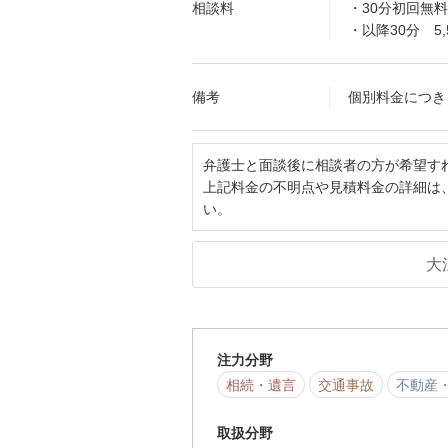
相談料
・30分初回無料
・以降30分 5,
備考
個別料金につき
弁護士と面談後に相談者の方が希望す
上記料金の不明点や見積料金の詳細は
い。
大
注力分野
相続・遺言
交通事故
不動産
取扱分野