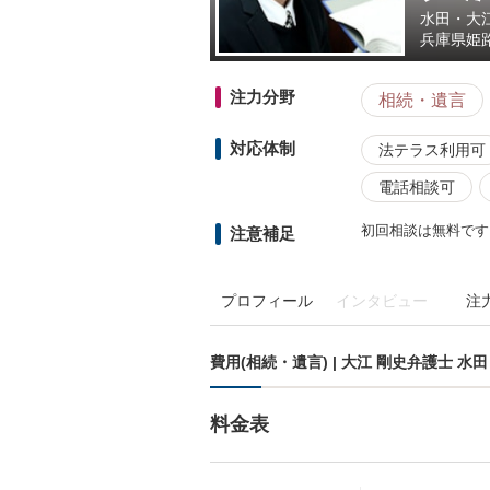
水田・大
兵庫県
姫
注力分野
相続・遺言
対応体制
法テラス利用可
電話相談可
初回相談は無料です
注意補足
プロフィール
インタビュー
注
費用(相続・遺言) | 大江 剛史弁護士 
料金表