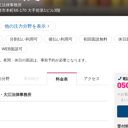
江法律事務所
路市本町68-170 大手前第1ビル3階
他の注力分野を表示
分割払い利用可
後払い利用可
初回面談無料
休日
WEB面談可
。夜間・休日の面談は、事前予約が必要となります。
力分野
事例紹介
アクセス
料金表
電
05
水田・大江法律事務所
※お電
えい
受付