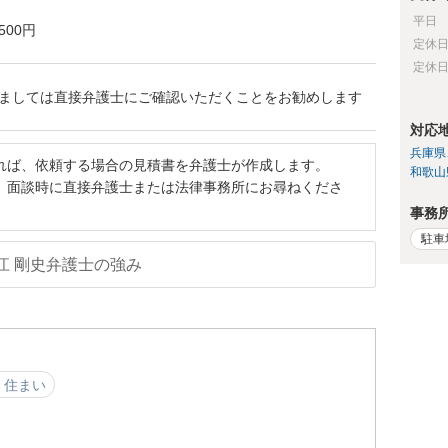
平日
500円
定休
定休
ましては直接弁護士にご確認いただくことをお勧めします
対応
兵庫県
れば、依頼する場合の見積書を弁護士が作成します。
和歌山
、面談時に直接弁護士または法律事務所にお尋ねくださ
事務
駐車
江 剛史弁護士の強み
・住まい