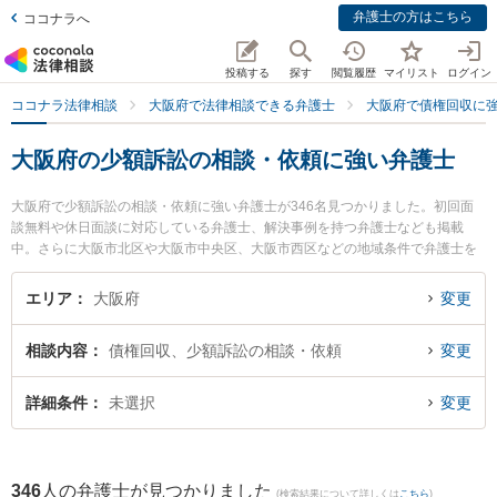
弁護士の方はこちら
ココナラへ
投稿する
探す
閲覧履歴
マイリスト
ログイン
ココナラ法律相談
大阪府で法律相談できる弁護士
大阪府で債権回収に
大阪府の少額訴訟の相談・依頼に強い弁護士
大阪府で少額訴訟の相談・依頼に強い弁護士が346名見つかりました。初回面
談無料や休日面談に対応している弁護士、解決事例を持つ弁護士なども掲載
中。さらに大阪市北区や大阪市中央区、大阪市西区などの地域条件で弁護士を
絞り込めます。債権回収に関係する売掛金回収や債権回収代行、債権の時効中
断等の細かな分野での絞り込み検索もでき便利です。特に大和法律事務所の釜
エリア
大阪府
変更
田 佳孝弁護士や弁護士法人啓葉法律事務所の加藤 卓弁護士、法律事務所Acrew
（アクル）の中原 圭介弁護士のプロフィール情報や弁護士費用、強みなどが注
相談内容
債権回収、少額訴訟の相談・依頼
変更
目されています。『大阪府で土日や夜間に発生した少額訴訟の相談・依頼のト
ラブルを今すぐに弁護士に相談したい』『少額訴訟の相談・依頼のトラブル解
決の実績豊富な近くの弁護士を検索したい』『初回相談無料で少額訴訟の相
詳細条件
未選択
変更
談・依頼を法律相談できる大阪府内の弁護士に相談予約したい』などでお困り
の相談者さんにおすすめです。
346
人の弁護士が見つかりました
(検索結果について詳しくは
こちら
)