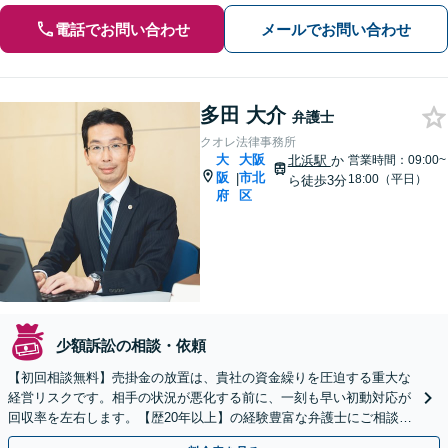
電話でお問い合わせ
メールでお問い合わせ
多田 大介
弁護士
クオレ法律事務所
大
大阪
北浜駅
か
営業時間：09:00~
阪
市北
|
18:00（平日）
ら徒歩3分
府
区
少額訴訟の相談・依頼
【初回相談無料】売掛金の放置は、貴社の資金繰りを圧迫する重大な
経営リスクです。相手の状況が悪化する前に、一刻も早い初動対応が
回収率を左右します。【歴20年以上】の経験豊富な弁護士にご相談く
ださい【休日・夜間相談可】【完全個室】【北浜駅3分】