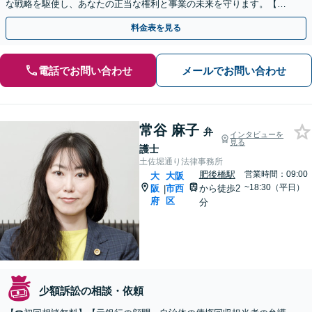
な戦略を駆使し、あなたの正当な権利と事業の未来を守ります。【淀
屋橋駅徒歩5分】
料金表を見る
電話でお問い合わせ
メールでお問い合わせ
常谷 麻子
弁
インタビューを
見る
護士
土佐堀通り法律事務所
肥後橋駅
営業時間：09:00
大
大阪
~18:30（平日）
阪
市西
から徒歩2
|
府
区
分
少額訴訟の相談・依頼