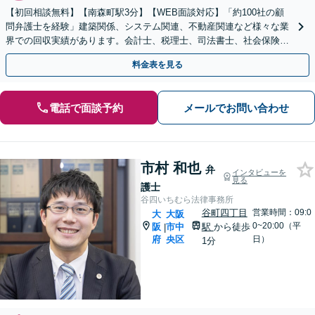
【初回相談無料】【南森町駅3分】【WEB面談対応】「約100社の顧
問弁護士を経験」建築関係、システム関連、不動産関連など様々な業
界での回収実績があります。会計士、税理士、司法書士、社会保険労
務士など信頼できる士業と連携【休日・夜間相談可】
料金表を見る
電話で面談予約
メールでお問い合わせ
市村 和也
弁
インタビューを
見る
護士
谷四いちむら法律事務所
谷町四丁目
営業時間：09:0
大
大阪
0~20:00（平
阪
市中
駅
から徒歩
|
府
央区
日）
1分