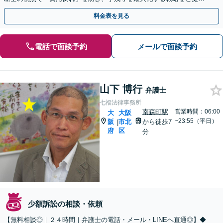
案。スポット依頼も歓迎、お気軽にご相談を。
料金表を見る
電話で面談予約
メールで面談予約
山下 博行
弁護士
七福法律事務所
南森町駅
営業時間：06:00
大
大阪
~23:55（平日）
阪
市北
から徒歩7
|
府
区
分
少額訴訟の相談・依頼
【無料相談◎｜２４時間｜弁護士の電話・メール・LINEへ直通◎】◆