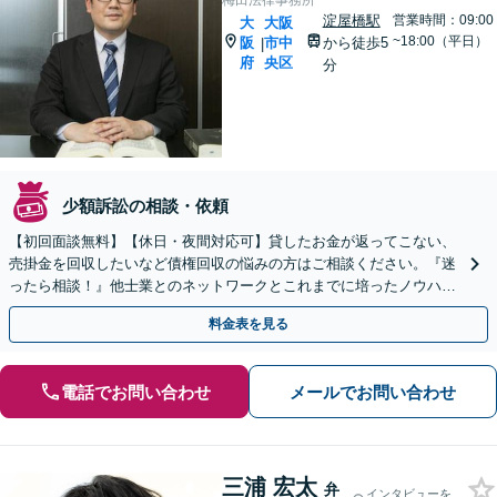
梅田法律事務所
淀屋橋駅
営業時間：09:00
大
大阪
~18:00（平日）
阪
市中
から徒歩5
|
府
央区
分
少額訴訟の相談・依頼
【初回面談無料】【休日・夜間対応可】貸したお金が返ってこない、
売掛金を回収したいなど債権回収の悩みの方はご相談ください。『迷
ったら相談！』他士業とのネットワークとこれまでに培ったノウハウ
を駆使して最後まで寄り添ってサポートします。
料金表を見る
電話でお問い合わせ
メールでお問い合わせ
三浦 宏太
弁
インタビューを