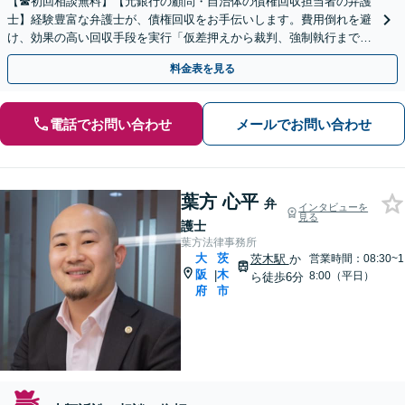
【☎︎初回相談無料】【元銀行の顧問・自治体の債権回収担当者の弁護
士】経験豊富な弁護士が、債権回収をお手伝いします。費用倒れを避
け、効果の高い回収手段を実行「仮差押えから裁判、強制執行まです
べて対応」未払いの売掛金／制作費・開発費／家賃滞納
料金表を見る
電話でお問い合わせ
メールでお問い合わせ
葉方 心平
弁
インタビューを
見る
護士
葉方法律事務所
大
茨
茨木駅
か
営業時間：08:30~1
阪
木
|
8:00（平日）
ら徒歩6分
府
市