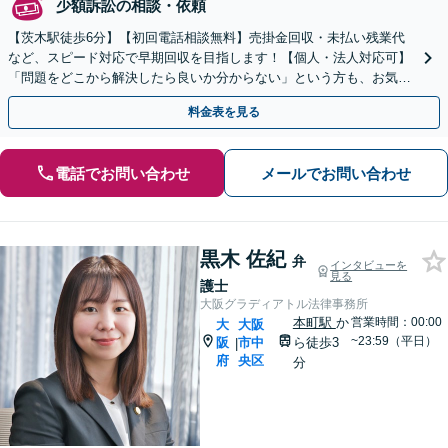
少額訴訟の相談・依頼
【茨木駅徒歩6分】【初回電話相談無料】売掛金回収・未払い残業代
など、スピード対応で早期回収を目指します！【個人・法人対応可】
「問題をどこから解決したら良いか分からない」という方も、お気軽
にご相談ください【土日・夜間対応可】
料金表を見る
電話でお問い合わせ
メールでお問い合わせ
黒木 佐紀
弁
インタビューを
見る
護士
大阪グラディアトル法律事務所
本町駅
か
営業時間：00:00
大
大阪
~23:59（平日）
阪
市中
ら徒歩3
|
府
央区
分