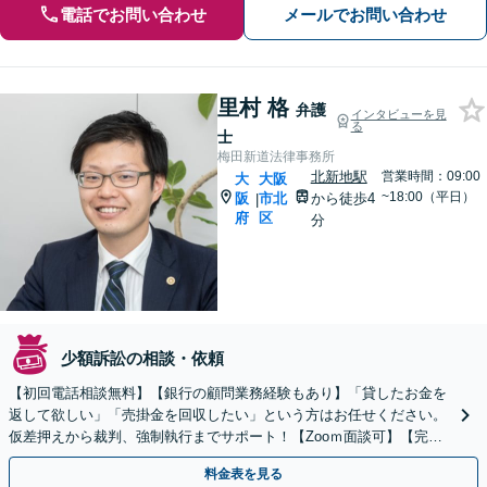
電話でお問い合わせ
メールでお問い合わせ
里村 格
弁護
インタビューを見
る
士
梅田新道法律事務所
北新地駅
営業時間：09:00
大
大阪
~18:00（平日）
阪
市北
から徒歩4
|
府
区
分
少額訴訟の相談・依頼
【初回電話相談無料】【銀行の顧問業務経験もあり】「貸したお金を
返して欲しい」「売掛金を回収したい」という方はお任せください。
仮差押えから裁判、強制執行までサポート！【Zooｍ面談可】【完全
個室】【大阪天満宮駅すぐ】
料金表を見る