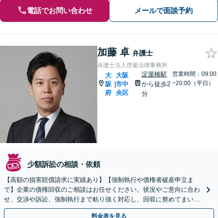
電話でお問い合わせ
メールで面談予約
加藤 卓
弁護士
弁護士法人啓葉法律事務所
淀屋橋駅
営業時間：09:00
大
大阪
~20:00（平日）
阪
市中
から徒歩2
|
府
央区
分
少額訴訟の相談・依頼
【高額の損害賠償請求に実績あり】【強制執行や債権者破産申立ま
で】企業の債権回収のご相談はお任せください。状況やご意向に合わ
せ、交渉や訴訟、強制執行まで粘り強く対応し、回収に努めてまいり
ます。顧問契約にて、未回収債権の発生予防にも努めます。
料金表を見る