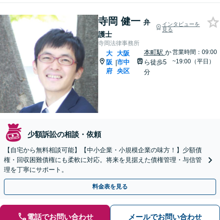
寺岡 健一
弁
インタビューを
見る
護士
寺岡法律事務所
本町駅
か
営業時間：09:00
大
大阪
~19:00（平日）
阪
市中
ら徒歩5
|
府
央区
分
少額訴訟の相談・依頼
【自宅から無料相談可能】【中小企業・小規模企業の味方！】少額債
権・回収困難債権にも柔軟に対応。将来を見据えた債権管理・与信管
理を丁寧にサポート。
料金表を見る
電話でお問い合わせ
メールでお問い合わせ