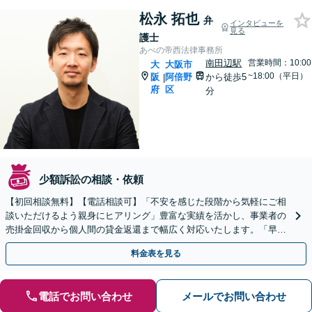
松永 拓也
弁
インタビューを
見る
護士
あべの帝西法律事務所
南田辺駅
営業時間：10:00
大
大阪市
~18:00（平日）
阪
阿倍野
から徒歩5
|
府
区
分
少額訴訟の相談・依頼
【初回相談無料】【電話相談可】「不安を感じた段階から気軽にご相
談いただけるよう親身にヒアリング」豊富な実績を活かし、事業者の
売掛金回収から個人間の貸金返還まで幅広く対応いたします。「早期
の弁護士介入で最善の結果を」【休日・夜間相談可】
料金表を見る
電話でお問い合わせ
メールでお問い合わせ