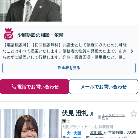
少額訴訟の相談・依頼
【電話相談可】【初回相談無料】弁護士として債権回収のために可能
なことはすべて提案いたします。債務者の性質を見極めた上で、あき
らめずに断固として行動します。詐欺・投資回収・借用書など、個
人・法人を問わず、まずはお電話ください。
料金表を見る
電話でお問い合わせ
メールでお問い合わせ
伏見 澄礼
弁
インタビューを
見る
護士
大阪グラディアトル法律事務所
本町駅
か
営業時間：00:00
大
大阪