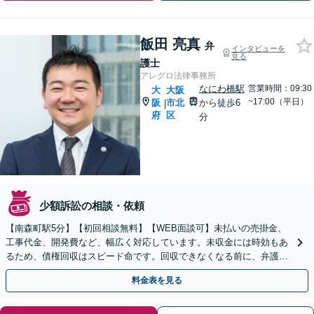
飯田 亮真
弁
インタビューを
見る
護士
アレグロ法律事務所
なにわ橋駅
営業時間：09:30
大
大阪
~17:00（平日）
阪
市北
から徒歩6
|
府
区
分
少額訴訟の相談・依頼
【南森町駅5分】【初回相談無料】【WEB面談可】未払いの売掛金、
工事代金、開発費など、幅広く対応しています。未収金には時効もあ
るため、債権回収はスピード命です。回収できなくなる前に、弁護士
とともに最善の手を打ちましょう。
料金表を見る