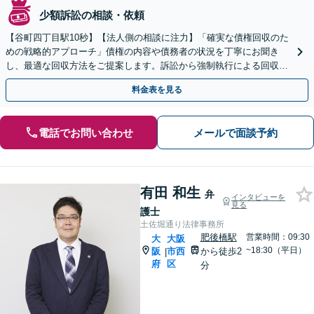
少額訴訟の相談・依頼
【谷町四丁目駅10秒】【法人側の相談に注力】「確実な債権回収のた
めの戦略的アプローチ」債権の内容や債務者の状況を丁寧にお聞き
し、最適な回収方法をご提案します。訴訟から強制執行による回収ま
で見据えた対応【休日・夜間相談可（要事前予約）】
料金表を見る
電話でお問い合わせ
メールで面談予約
有田 和生
弁
インタビューを
見る
護士
土佐堀通り法律事務所
肥後橋駅
営業時間：09:30
大
大阪
~18:30（平日）
阪
市西
から徒歩2
|
府
区
分