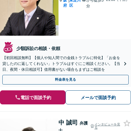
阪
東淀川
から徒歩3
|
府
区
分
少額訴訟の相談・依頼
【初回相談無料】【個人や知人間での金銭トラブルに特化】「お金を
貸したのに返してくれない」トラブルはすぐにご相談ください。【当
日、夜間・休日相談可】借用書がない場合もまずはご相談を
料金表を見る
電話で面談予約
メールで面談予約
中 誠司
弁護
インタビューを見
る
士