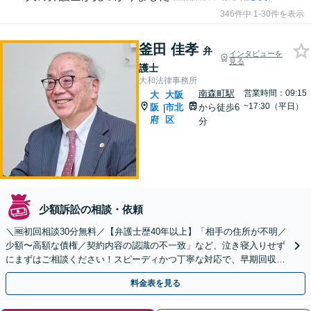
346件中 1-30件を表示
釜田 佳孝
弁
インタビューを
見る
護士
大和法律事務所
南森町駅
営業時間：09:15
大
大阪
~17:30（平日）
阪
市北
から徒歩6
|
府
区
分
少額訴訟の相談・依頼
＼🆓初回相談30分無料／【弁護士歴40年以上】「相手の住所が不明／
少額〜高額な債権／契約内容の認識の不一致」など、泣き寝入りせず
にまずはご相談ください！スピーディかつ丁寧な対応で、早期回収を
目指します【セミナー・著書多数】【南森町駅6分】
料金表を見る