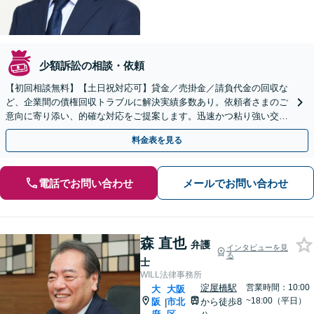
少額訴訟の相談・依頼
【初回相談無料】【土日祝対応可】貸金／売掛金／請負代金の回収な
ど、企業間の債権回収トラブルに解決実績多数あり。依頼者さまのご
意向に寄り添い、的確な対応をご提案します。迅速かつ粘り強い交渉
で、少しでも回収できるよう尽力します【淀屋橋2分】
料金表を見る
電話でお問い合わせ
メールでお問い合わせ
森 直也
弁護
インタビューを見
る
士
WILL法律事務所
淀屋橋駅
営業時間：10:00
大
大阪
~18:00（平日）
阪
市北
から徒歩8
|