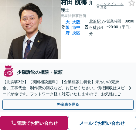
村田 航椰
弁
インタビューを
見る
護士
蒼星法律事務所
北浜駅
か
営業時間：09:00
大
大阪
~20:00（平日）
阪
市中
ら徒歩4
|
府
央区
分
少額訴訟の相談・依頼
【北浜駅3分】【初回相談無料】【企業相談に特化】未払いの売掛
金、工事代金、制作費の回収など、お任せください。債権回収はスピ
ードが命です。フットワーク軽く対応いたしますので、お気軽にご相
談ください。【電話相談可】【夜間・土日相談可】
料金表を見る
電話でお問い合わせ
メールでお問い合わせ