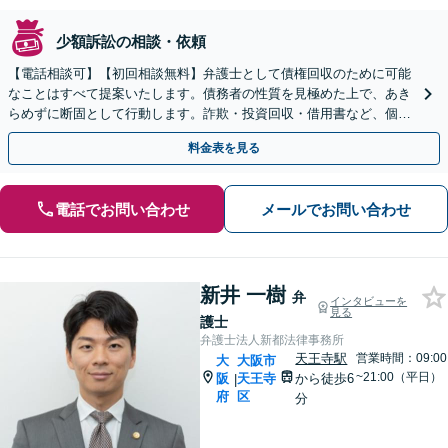
少額訴訟の相談・依頼
【電話相談可】【初回相談無料】弁護士として債権回収のために可能
なことはすべて提案いたします。債務者の性質を見極めた上で、あき
らめずに断固として行動します。詐欺・投資回収・借用書など、個
人・法人を問わず、まずはお電話ください。
料金表を見る
電話でお問い合わせ
メールでお問い合わせ
新井 一樹
弁
インタビューを
見る
護士
弁護士法人新都法律事務所
天王寺駅
営業時間：09:00
大
大阪市
~21:00（平日）
阪
天王寺
から徒歩6
|
府
区
分