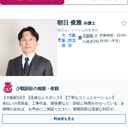
朝日 俊雅
弁護士
梅田セントラル法律事務所
大
大阪
大阪駅
か
営業時間：10:00~
阪
市北
|
18:00（平日）
ら徒歩2分
府
区
少額訴訟の相談・依頼
【大阪駅2分】【迅速なレスポンス】【丁寧なコミュニケーション】
未払いの売掛金、工事代金、開発費など、回収に時間がかかっている
債権があれば、お早めにご相談ください。債権回収は迅速な対応が求
められるので、スピーディーに対応いたします。
料金表を見る