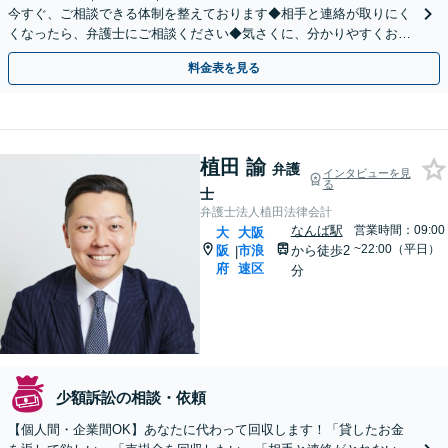
今すぐ、ご相談できる体制を整えております◆相手と連絡が取りにく
くなったら、弁護士にご相談ください◆気さくに、分かりやすくお答
えします。弁護士直通LINE【@685dvpfm】
料金表を見る
植田 諭
弁護
インタビューを見
る
士
弁護士法人植田法律会計
なんば駅
営業時間：09:00
大
大阪
~22:00（平日）
阪
市浪
から徒歩2
|
府
速区
分
少額訴訟の相談・依頼
【個人間・企業間OK】あなたに代わって回収します！「貸したお金