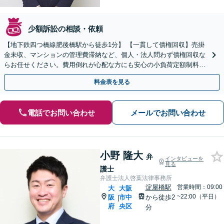
少額訴訟の相談・依頼
【地下鉄四つ橋線肥後橋駅から徒歩1分】 【一貫して債権回収】売掛
金未収、マンションの管理費滞納など、個人・法人問わず債権回収な
らお任せください。費用倒れが心配な方にも安心の小負荷定額制料金
設定。諦める前にまずはご相談ください。
料金表を見る
電話でお問い合わせ
メールでお問い合わせ
小野 隆大
弁
インタビューを
見る
護士
弁護士法人啓葉法律事務所
淀屋橋駅
営業時間：09:00
大
大阪
~22:00（平日）
阪
市中
から徒歩2
|
府
央区
分