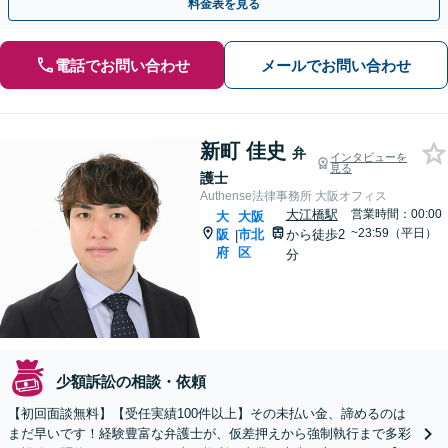
料金表を見る
電話でお問い合わせ
メールでお問い合わせ
新町 佳史
弁
インタビューを
見る
護士
Authense法律事務所 大阪オフィス
大江橋駅
営業時間：00:00
大
大阪
~23:59（平日）
阪
市北
から徒歩2
|
府
区
分
少額訴訟の相談・依頼
【初回面談無料】【受任実績100件以上】その未払い金、諦めるのは
まだ早いです！経験豊富な弁護士が、仮差押えから強制執行まで多彩