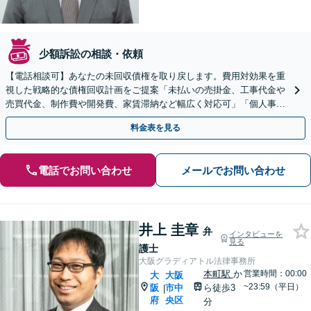
少額訴訟の相談・依頼
【電話相談可】あなたの未回収債権を取り戻します。費用対効果を重
視した戦略的な債権回収計画をご提案「未払いの売掛金、工事代金や
売買代金、制作費や開発費、家賃滞納など幅広く対応可」「個人事業
主・フリーランスも相談可」【休日・夜間相談可】
料金表を見る
電話でお問い合わせ
メールでお問い合わせ
井上 圭章
弁
インタビューを
見る
護士
大阪グラディアトル法律事務所
本町駅
か
営業時間：00:00
大
大阪
~23:59（平日）
阪
市中
ら徒歩3
|
府
央区
分