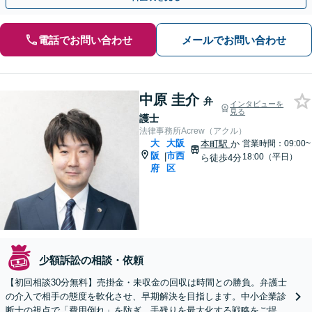
電話でお問い合わせ
メールでお問い合わせ
中原 圭介
弁
インタビューを
見る
護士
法律事務所Acrew（アクル）
大
大阪
本町駅
か
営業時間：09:00~
阪
市西
|
18:00（平日）
ら徒歩4分
府
区
少額訴訟の相談・依頼
【初回相談30分無料】売掛金・未収金の回収は時間との勝負。弁護士
の介入で相手の態度を軟化させ、早期解決を目指します。中小企業診
断士の視点で「費用倒れ」を防ぎ、手残りを最大化する戦略をご提