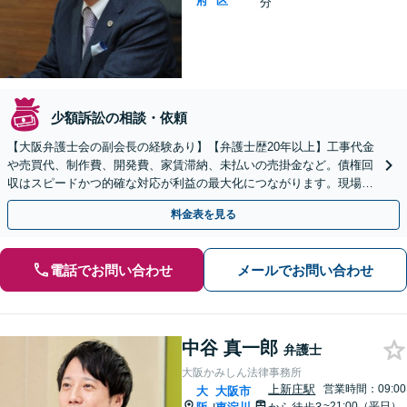
府
区
分
少額訴訟の相談・依頼
【大阪弁護士会の副会長の経験あり】【弁護士歴20年以上】工事代金
や売買代、制作費、開発費、家賃滞納、未払いの売掛金など。債権回
収はスピードかつ的確な対応が利益の最大化につながります。現場の
声を聞き、最善の解決策をご提案します【淀屋橋駅8分】
料金表を見る
電話でお問い合わせ
メールでお問い合わせ
中谷 真一郎
弁護士
大阪かみしん法律事務所
上新庄駅
営業時間：09:00
大
大阪市
~21:00（平日）