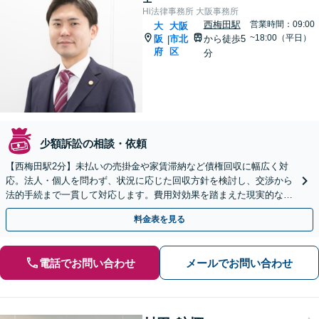
Hi法律事務所 大阪事務所
西梅田駅
営業時間：09:00
大
大阪
~18:00（平日）
阪
市北
から徒歩5
|
府
区
分
少額訴訟の相談・依頼
【西梅田駅2分】未払いの売掛金や家賃滞納など債権回収に幅広く対
応。法人・個人を問わず、状況に応じた回収方針を検討し、交渉から
法的手続まで一貫して対応します。費用対効果を踏まえた現実的な回
収を目指します【オンライン面談可】【夜間・休日相談可】
料金表を見る
電話でお問い合わせ
メールでお問い合わせ