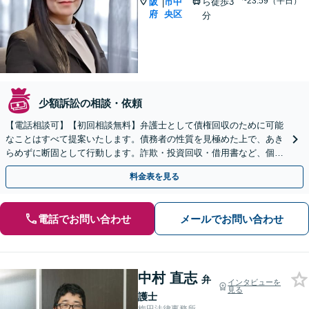
~23:59（平日）
阪
市中
ら徒歩3
|
府
央区
分
少額訴訟の相談・依頼
【電話相談可】【初回相談無料】弁護士として債権回収のために可能
なことはすべて提案いたします。債務者の性質を見極めた上で、あき
らめずに断固として行動します。詐欺・投資回収・借用書など、個
人・法人を問わず、まずはお電話ください。
料金表を見る
電話でお問い合わせ
メールでお問い合わせ
中村 直志
弁
インタビューを
見る
護士