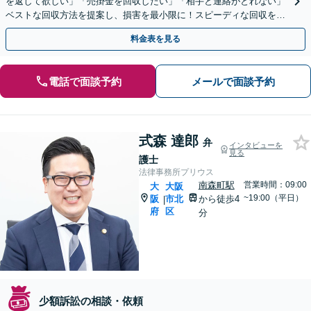
を返して欲しい」「売掛金を回収したい」「相手と連絡がとれない」
ベストな回収方法を提案し、損害を最小限に！スピーディな回収を目
指します【Google口コミ高評価⭐️】
料金表を見る
電話で面談予約
メールで面談予約
式森 達郎
弁
インタビューを
見る
護士
法律事務所プリウス
南森町駅
営業時間：09:00
大
大阪
~19:00（平日）
阪
市北
から徒歩4
|
府
区
分
少額訴訟の相談・依頼