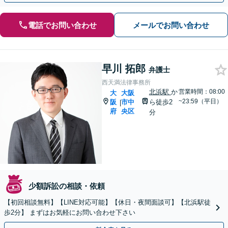
電話でお問い合わせ
メールでお問い合わせ
早川 拓郎
弁護士
西天満法律事務所
北浜駅
か
営業時間：08:00
大
大阪
~23:59（平日）
阪
市中
ら徒歩2
|
府
央区
分
少額訴訟の相談・依頼
【初回相談無料】【LINE対応可能】【休日・夜間面談可】【北浜駅徒
歩2分】 まずはお気軽にお問い合わせ下さい