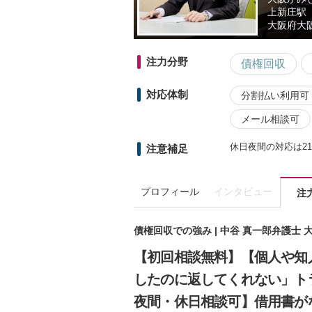
上新庄駅
大阪府
大
注力分野
債権回収
対応体制
分割払い利用可
メール相談可
休日夜間の対応は2
注意補足
プロフィール
インタビュー
注
債権回収での強み | 中谷 真一郎弁護士
【初回相談無料】【個人や知
したのに返してくれない」ト
夜間・休日相談可】借用書が