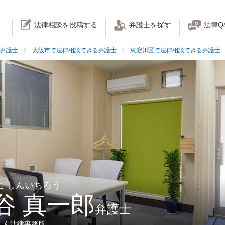
法律相談を投稿する
弁護士を探す
法律Q
弁護士
大阪市で法律相談できる弁護士
東淀川区で法律相談できる弁護士
に しんいちろう
谷 真一郎
弁護士
しん法律事務所