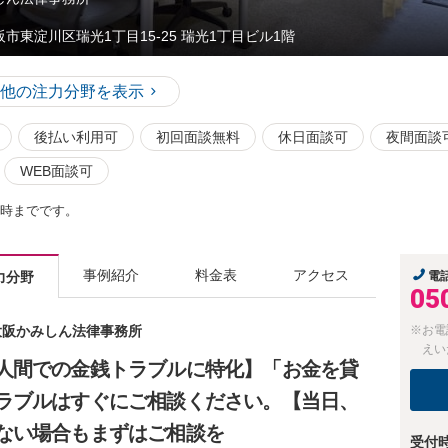
阪市東淀川区瑞光1丁目15-25 瑞光1丁目ビル1階
他の注力分野を表示
後払い利用可
初回面談無料
休日面談可
夜間面談
WEB面談可
1時までです。
事例紹介
料金表
アクセス
力分野
電
05
 大阪かみしん法律事務所
※お電
えい
人間での金銭トラブルに特化】「お金を貸
ラブルはすぐにご相談ください。【当日、
ない場合もまずはご相談を
受付