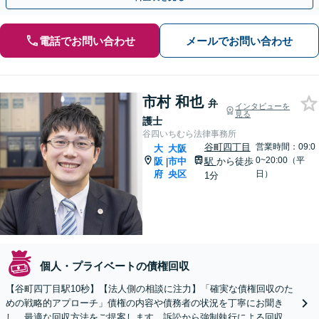
電話でお問い合わせ
メールでお問い合わせ
市村 和也
弁
インタビューを
見る
護士
谷四いちむら法律事務所
谷町四丁目
営業時間：09:0
大
大阪
0~20:00（平
阪
市中
駅
から徒歩
|
府
央区
日）
1分
個人・プライベートの債権回収
【谷町四丁目駅10秒】【法人側の相談に注力】「確実な債権回収のた
めの戦略的アプローチ」債権の内容や債務者の状況を丁寧にお聞き
し、最適な回収方法をご提案します。訴訟から強制執行による回収ま