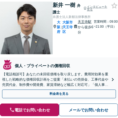
新井 一樹
弁
インタビューを
見る
護士
弁護士法人新都法律事務所
天王寺駅
営業時間：09:00
大
大阪市
~21:00（平日）
阪
天王寺
から徒歩6
|
府
区
分
個人・プライベートの債権回収
【電話相談可】あなたの未回収債権を取り戻します。費用対効果を重
視した戦略的な債権回収計画をご提案「未払いの売掛金、工事代金や
売買代金、制作費や開発費、家賃滞納など幅広く対応可」「個人事業
主・フリーランスも相談可」【休日・夜間相談可】
料金表を見る
電話でお問い合わせ
メールでお問い合わせ