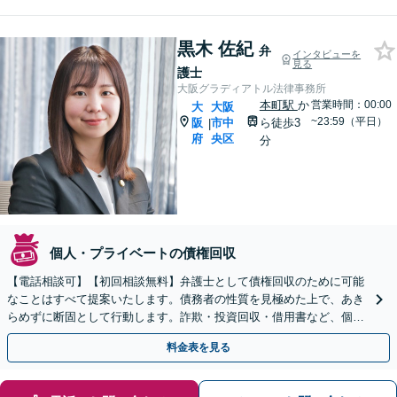
黒木 佐紀
弁
インタビューを
見る
護士
大阪グラディアトル法律事務所
本町駅
か
営業時間：00:00
大
大阪
~23:59（平日）
阪
市中
ら徒歩3
|
府
央区
分
個人・プライベートの債権回収
【電話相談可】【初回相談無料】弁護士として債権回収のために可能
なことはすべて提案いたします。債務者の性質を見極めた上で、あき
らめずに断固として行動します。詐欺・投資回収・借用書など、個
人・法人を問わず、まずはお電話ください。
料金表を見る