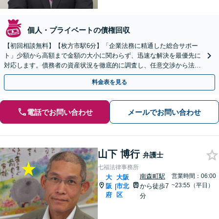
個人・プライベートの債権回収
【初回相談無料】【枚方市駅6分】「企業法務に精通した総合サポー
ト」少額から高額まで金額の大小に関わらず、迅速な解決を最優先に
対応します。債務者の資産状況を徹底的に調査し、任意交渉から法的
手続きまで最適な回収方法をご提案【休日・夜間相談可】
料金表を見る
電話でお問い合わせ
メールでお問い合わせ
山下 博行
弁護士
七福法律事務所
南森町駅
営業時間：06:00
大
大阪
~23:55（平日）
阪
市北
から徒歩7
|
府
区
分