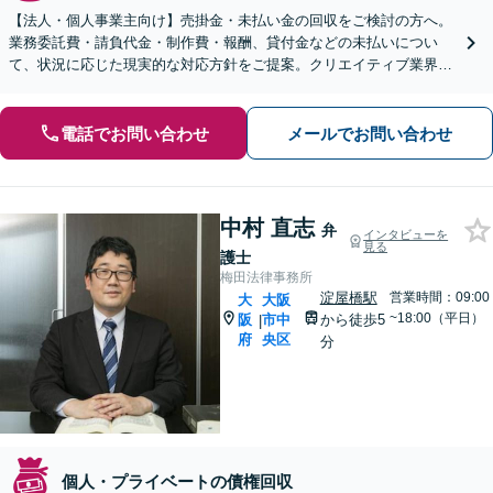
【法人・個人事業主向け】売掛金・未払い金の回収をご検討の方へ。
業務委託費・請負代金・制作費・報酬、貸付金などの未払いについ
て、状況に応じた現実的な対応方針をご提案。クリエイティブ業界を
中心に幅広く対応【初回最大30分無料】【WEB面談OK】
電話でお問い合わせ
メールでお問い合わせ
中村 直志
弁
インタビューを
見る
護士
梅田法律事務所
淀屋橋駅
営業時間：09:00
大
大阪
~18:00（平日）
阪
市中
から徒歩5
|
府
央区
分
個人・プライベートの債権回収