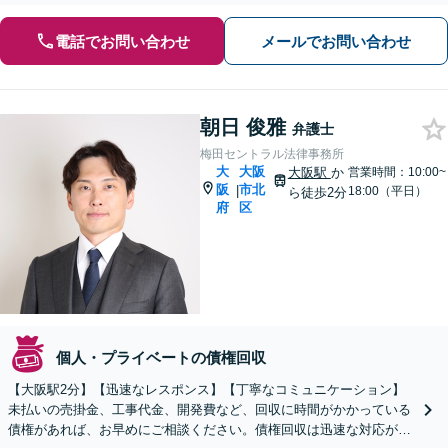
電話でお問い合わせ
メールでお問い合わせ
朝日 俊雅
弁護士
梅田セントラル法律事務所
大
大阪
大阪駅
か
営業時間：10:00~
阪
市北
|
18:00（平日）
ら徒歩2分
府
区
個人・プライベートの債権回収
【大阪駅2分】【迅速なレスポンス】【丁寧なコミュニケーション】
未払いの売掛金、工事代金、開発費など、回収に時間がかかっている
債権があれば、お早めにご相談ください。債権回収は迅速な対応が求