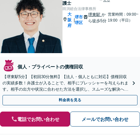
見る
護士
田渕総合法律事務所
大
堺東駅
か
営業時間：09:00~
堺市
阪
|
19:00（平日）
ら徒歩5分
堺区
府
個人・プライベートの債権回収
【堺東駅5分】【初回30分無料】【法人・個人ともに対応】債権回収
の実績多数！弁護士が入ることで、相手にプレッシャーを与えられま
す。相手の出方や状況に合わせた方法を選択し、スムーズな解決へと
導きます【オンライン相談可】【休日・夜間面談可】
料金表を見る
電話でお問い合わせ
メールでお問い合わせ