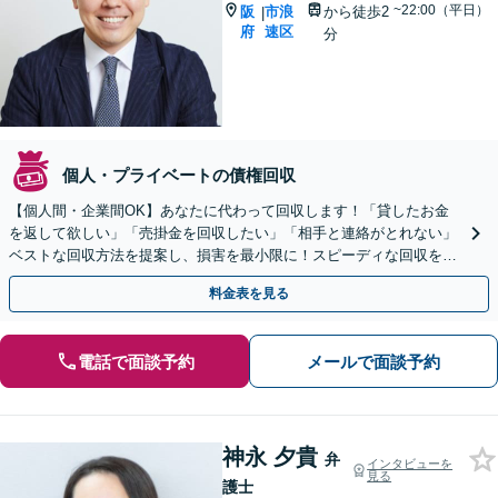
~22:00（平日）
阪
市浪
から徒歩2
|
府
速区
分
個人・プライベートの債権回収
【個人間・企業間OK】あなたに代わって回収します！「貸したお金
を返して欲しい」「売掛金を回収したい」「相手と連絡がとれない」
ベストな回収方法を提案し、損害を最小限に！スピーディな回収を目
指します【Google口コミ高評価⭐️】
料金表を見る
電話で面談予約
メールで面談予約
神永 夕貴
弁
インタビューを
見る
護士