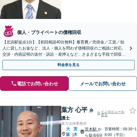
個人・プライベートの債権回収
【北浜駅徒歩1分】【初回相談40分無料】養育費／売掛金／工賃／知
人に貸したお金など、法人・個人を問わず債権回収のご相談に対応。
交渉・内容証明の送付・訴訟・差押えなど、さまざまな手段で回収に
努めます【弁護士費用もご相談ください】土日祝の相談可
料金表を見る
電話でお問い合わせ
メールでお問い合わせ
葉方 心平
弁
インタビューを
見る
護士
葉方法律事務所
大
茨
茨木駅
か
営業時間：08:30~1
阪
木
|
8:00（平日）
ら徒歩6分