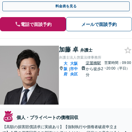
差押え、支払督促、訴訟、強制執行等。
料金表を見る
電話で面談予約
メールで面談予約
加藤 卓
弁護士
弁護士法人啓葉法律事務所
淀屋橋駅
営業時間：09:00
大
大阪
~20:00（平日）
阪
市中
から徒歩2
|
府
央区
分
個人・プライベートの債権回収
【高額の損害賠償請求に実績あり】【強制執行や債権者破産申立ま