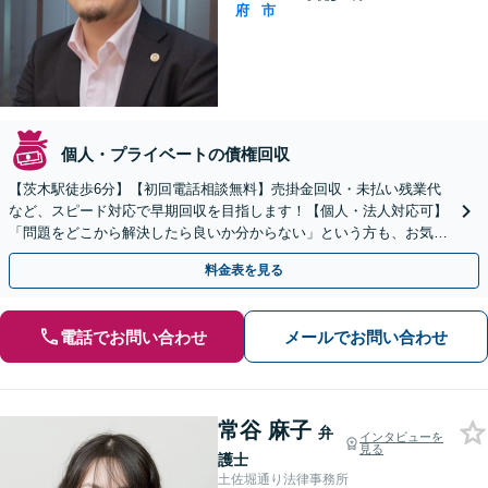
府
市
個人・プライベートの債権回収
【茨木駅徒歩6分】【初回電話相談無料】売掛金回収・未払い残業代
など、スピード対応で早期回収を目指します！【個人・法人対応可】
「問題をどこから解決したら良いか分からない」という方も、お気軽
にご相談ください【土日・夜間対応可】
料金表を見る
電話でお問い合わせ
メールでお問い合わせ
常谷 麻子
弁
インタビューを
見る
護士
土佐堀通り法律事務所