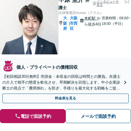
弁
インタビューを
見る
護士
法律事務所Acrew（アクル）
大
大阪
本町駅
か
営業時間：09:00~
阪
市西
|
18:00（平日）
ら徒歩4分
府
区
個人・プライベートの債権回収
【初回相談30分無料】売掛金・未収金の回収は時間との勝負。弁護士
の介入で相手の態度を軟化させ、早期解決を目指します。中小企業診
断士の視点で「費用倒れ」を防ぎ、手残りを最大化する戦略をご提
案。スポット依頼も歓迎、お気軽にご相談を。
料金表を見る
電話で面談予約
メールで面談予約