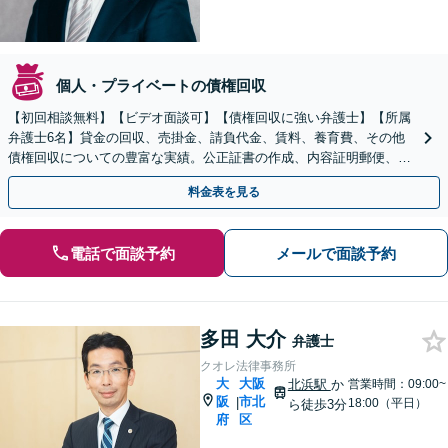
個人・プライベートの債権回収
【初回相談無料】【ビデオ面談可】【債権回収に強い弁護士】【所属
弁護士6名】貸金の回収、売掛金、請負代金、賃料、養育費、その他
債権回収についての豊富な実績。公正証書の作成、内容証明郵便、仮
差押え、支払督促、訴訟、強制執行等。
料金表を見る
電話で面談予約
メールで面談予約
多田 大介
弁護士
クオレ法律事務所
大
大阪
北浜駅
か
営業時間：09:00~
阪
市北
|
18:00（平日）
ら徒歩3分
府
区