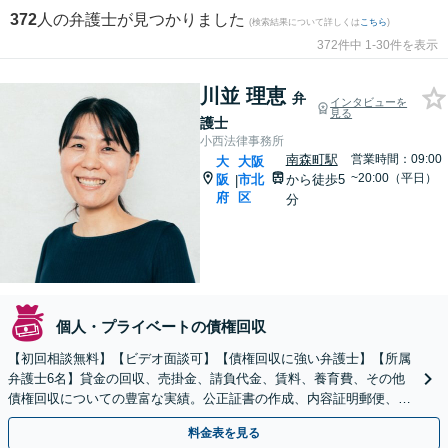
372
人の弁護士が見つかりました
(検索結果について詳しくは
こちら
)
372件中 1-30件を表示
川並 理恵
弁
インタビューを
見る
護士
小西法律事務所
南森町駅
営業時間：09:00
大
大阪
~20:00（平日）
阪
市北
から徒歩5
|
府
区
分
個人・プライベートの債権回収
【初回相談無料】【ビデオ面談可】【債権回収に強い弁護士】【所属
弁護士6名】貸金の回収、売掛金、請負代金、賃料、養育費、その他
債権回収についての豊富な実績。公正証書の作成、内容証明郵便、仮
差押え、支払督促、訴訟、強制執行等。
料金表を見る