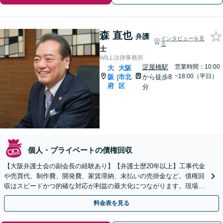
森 直也
弁護
インタビューを見
る
士
WILL法律事務所
淀屋橋駅
営業時間：10:00
大
大阪
~18:00（平日）
阪
市北
から徒歩8
|
府
区
分
個人・プライベートの債権回収
【大阪弁護士会の副会長の経験あり】【弁護士歴20年以上】工事代金
や売買代、制作費、開発費、家賃滞納、未払いの売掛金など。債権回
収はスピードかつ的確な対応が利益の最大化につながります。現場の
声を聞き、最善の解決策をご提案します【淀屋橋駅8分】
料金表を見る