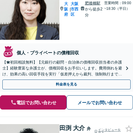
肥後橋駅
営業時間：09:00
大
大阪
~18:30（平日）
阪
市西
から徒歩2
|
府
区
分
個人・プライベートの債権回収
【☎︎初回相談無料】【元銀行の顧問・自治体の債権回収担当者の弁護
士】経験豊富な弁護士が、債権回収をお手伝いします。費用倒れを避
け、効果の高い回収手段を実行「仮差押えから裁判、強制執行まです
べて対応」未払いの売掛金／制作費・開発費／家賃滞納
料金表を見る
電話でお問い合わせ
メールでお問い合わせ
田渕 大介
弁
インタビューを