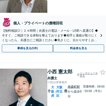
個人・プライベートの債権回収
【無料相談◎｜２４時間｜弁護士の電話・メール・LINEへ直通◎】◆
今すぐ、ご相談できる体制を整えております◆相手と連絡が取りにく
くなったら、弁護士にご相談ください◆気さくに、分かりやすくお答
えします。弁護士直通LINE【@685dvpfm】
事例を見る(5件)
料金表を見る
小西 憲太郎
インタビューを
見る
弁護士
小西法律事務所
南森町駅
営業時間：09:00
大
大阪
~20:00（平日）
阪
市北
から徒歩5
|
府
区
分