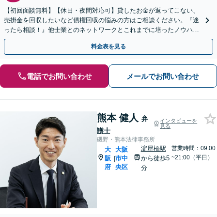
【初回面談無料】【休日・夜間対応可】貸したお金が返ってこない、
売掛金を回収したいなど債権回収の悩みの方はご相談ください。『迷
ったら相談！』他士業とのネットワークとこれまでに培ったノウハウ
を駆使して最後まで寄り添ってサポートします。
料金表を見る
電話でお問い合わせ
メールでお問い合わせ
熊本 健人
弁
インタビューを
見る
護士
磯野・熊本法律事務所
淀屋橋駅
営業時間：09:00
大
大阪
~21:00（平日）
阪
市中
から徒歩5
|
府
央区
分