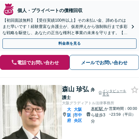
個人・プライベートの債権回収
【初回面談無料】【受任実績100件以上】その未払い金、諦めるのは
まだ早いです！経験豊富な弁護士が、仮差押えから強制執行まで多彩
な戦略を駆使し、あなたの正当な権利と事業の未来を守ります。【淀
屋橋駅徒歩5分】
料金表を見る
電話でお問い合わせ
メールでお問い合わせ
森山 珍弘
弁
インタビューを
見る
護士
大阪グラディアトル法律事務所
本町駅
か
営業時間：00:00
大
大阪
~23:59（平日）
阪
市中
ら徒歩3
|
府
央区
分