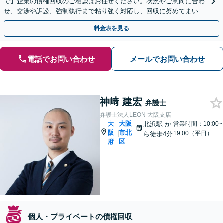
で】企業の債権回収のご相談はお任せください。状況やご意向に合わ
せ、交渉や訴訟、強制執行まで粘り強く対応し、回収に努めてまいり
ます。顧問契約にて、未回収債権の発生予防にも努めます。
料金表を見る
電話でお問い合わせ
メールでお問い合わせ
神﨑 建宏
弁護士
弁護士法人LEON 大阪支店
大
大阪
北浜駅
か
営業時間：10:00~
阪
市北
|
19:00（平日）
ら徒歩4分
府
区
個人・プライベートの債権回収