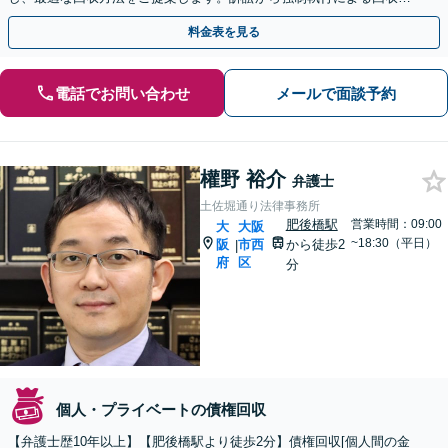
で見据えた対応【休日・夜間相談可（要事前予約）】
料金表を見る
電話でお問い合わせ
メールで面談予約
權野 裕介
弁護士
土佐堀通り法律事務所
肥後橋駅
営業時間：09:00
大
大阪
~18:30（平日）
阪
市西
から徒歩2
|
府
区
分
個人・プライベートの債権回収
【弁護士歴10年以上】【肥後橋駅より徒歩2分】債権回収[個人間の金