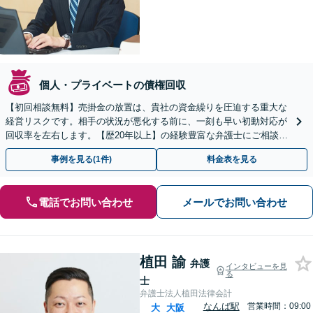
個人・プライベートの債権回収
【初回相談無料】売掛金の放置は、貴社の資金繰りを圧迫する重大な
経営リスクです。相手の状況が悪化する前に、一刻も早い初動対応が
回収率を左右します。【歴20年以上】の経験豊富な弁護士にご相談く
ださい【休日・夜間相談可】【完全個室】【北浜駅3分】
事例を見る(1件)
料金表を見る
電話でお問い合わせ
メールでお問い合わせ
植田 諭
弁護
インタビューを見
る
士
弁護士法人植田法律会計
なんば駅
営業時間：09:00
大
大阪