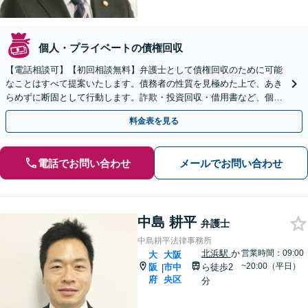
個人・プライベートの債権回収
【電話相談可】【初回相談無料】弁護士として債権回収のために可能
なことはすべて提案いたします。債務者の性質を見極めた上で、あき
らめずに断固として行動します。詐欺・投資回収・借用書など、個
人・法人を問わず、まずはお電話ください。
料金表を見る
電話でお問い合わせ
メールでお問い合わせ
中島 耕平
弁護士
中島耕平法律事務所
北浜駅
か
営業時間：09:00
大
大阪
~20:00（平日）
阪
市中
ら徒歩2
|
府
央区
分