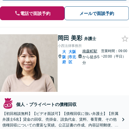
電話で面談予約
メールで面談予約
岡田 美彩
弁護士
小西法律事務所
南森町駅
営業時間：09:00
大
大阪
~20:00（平日）
阪
市北
から徒歩5
|
府
区
分
個人・プライベートの債権回収
【初回相談無料】【ビデオ面談可】【債権回収に強い弁護士】【所属
弁護士6名】貸金の回収、売掛金、請負代金、賃料、養育費、その他
債権回収についての豊富な実績。公正証書の作成、内容証明郵便、仮