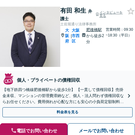
有田 和生
弁
インタビューを
見る
護士
土佐堀通り法律事務所
肥後橋駅
営業時間：09:30
大
大阪
~18:30（平日）
阪
市西
から徒歩2
|
府
区
分
個人・プライベートの債権回収
【地下鉄四つ橋線肥後橋駅から徒歩1分】 【一貫して債権回収】売掛
金未収、マンションの管理費滞納など、個人・法人問わず債権回収な
らお任せください。費用倒れが心配な方にも安心の小負荷定額制料金
設定。諦める前にまずはご相談ください。
料金表を見る
電話でお問い合わせ
メールでお問い合わせ