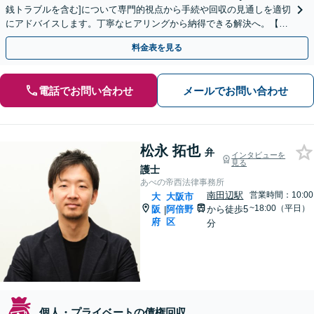
銭トラブルを含む]について専門的視点から手続や回収の見通しを適切
にアドバイスします。丁寧なヒアリングから納得できる解決へ。【時
間外対応可】【初回面談60分無料】
料金表を見る
電話でお問い合わせ
メールでお問い合わせ
松永 拓也
弁
インタビューを
見る
護士
あべの帝西法律事務所
南田辺駅
営業時間：10:00
大
大阪市
~18:00（平日）
阪
阿倍野
から徒歩5
|
府
区
分
個人・プライベートの債権回収