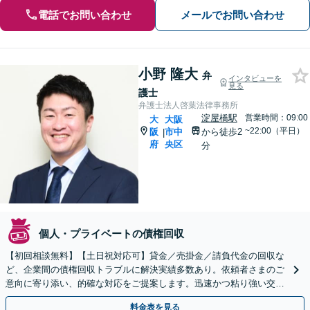
電話でお問い合わせ
メールでお問い合わせ
小野 隆大
弁
インタビューを
見る
護士
弁護士法人啓葉法律事務所
淀屋橋駅
営業時間：09:00
大
大阪
~22:00（平日）
阪
市中
から徒歩2
|
府
央区
分
個人・プライベートの債権回収
【初回相談無料】【土日祝対応可】貸金／売掛金／請負代金の回収な
ど、企業間の債権回収トラブルに解決実績多数あり。依頼者さまのご
意向に寄り添い、的確な対応をご提案します。迅速かつ粘り強い交渉
で、少しでも回収できるよう尽力します【淀屋橋2分】
料金表を見る