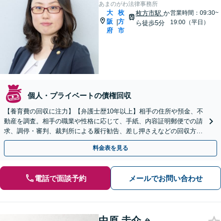
あまのがわ法律事務所
大
枚
枚方市駅
か
営業時間：09:30~
阪
方
|
19:00（平日）
ら徒歩5分
府
市
個人・プライベートの債権回収
【養育費の回収に注力】【弁護士歴10年以上】相手の住所や預金、不
動産を調査。相手の職業や性格に応じて、手紙、内容証明郵便での請
求、調停・審判、裁判所による履行勧告、差し押さえなどの回収方法
を考えます【初回面談30分無料】
料金表を見る
電話で面談予約
メールでお問い合わせ
中原 圭介