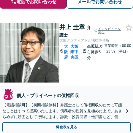
電話でお問い合わせ
メールでお問い合わせ
井上 圭章
弁
インタビューを
見る
護士
大阪グラディアトル法律事務所
本町駅
か
営業時間：00:00
大
大阪
~23:59（平日）
阪
市中
ら徒歩3
|
府
央区
分
個人・プライベートの債権回収
【電話相談可】【初回相談無料】弁護士として債権回収のために可能
なことはすべて提案いたします。債務者の性質を見極めた上で、あき
らめずに断固として行動します。詐欺・投資回収・借用書など、個
人・法人を問わず、まずはお電話ください。
料金表を見る