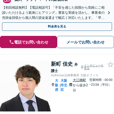
【初回相談無料】【電話相談可】「不安を感じた段階から気軽にご相
談いただけるよう親身にヒアリング」豊富な実績を活かし、事業者の
売掛金回収から個人間の貸金返還まで幅広く対応いたします。「早期
の弁護士介入で最善の結果を」【休日・夜間相談可】
料金表を見る
電話でお問い合わせ
メールでお問い合わせ
新町 佳史
弁
インタビューを
見る
護士
Authense法律事務所 大阪オフィス
大江橋駅
営業時間：00:00
大
大阪
~23:59（平日）
阪
市北
から徒歩2
|
府
区
分