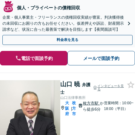
個人・プライベートの債権回収
企業・個人事業主・フリーランスの債権回収実績が豊富。判決獲得後
の未回収にお困りの方もお任せください。仮差押えや訴訟、財産開示
請求など、状況に合った最善策で解決を目指します【夜間面談可】
料金表を見る
電話で面談予約
メールで面談予約
山口 暁
弁護
インタビューを見
る
士
山口法律事務所
大
枚
枚方市駅
か
営業時間：10:00~
阪
方
|
18:00（平日）
ら徒歩6分
府
市