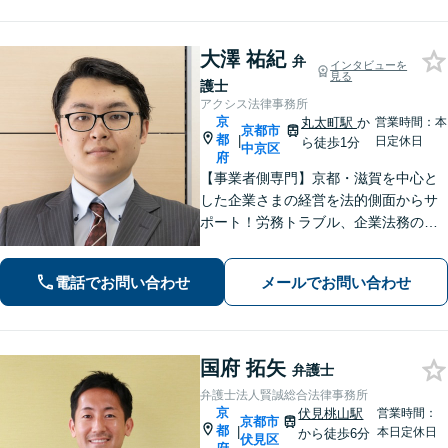
大澤 祐紀
弁
インタビューを
見る
護士
アクシス法律事務所
京
丸太町駅
か
営業時間：本
京都市
都
|
日定休日
ら徒歩1分
中京区
府
【事業者側専門】京都・滋賀を中心と
した企業さまの経営を法的側面からサ
ポート！労務トラブル、企業法務のご
相談はお任せください。あらゆる労務
問題への対応を中心に、その他中小企
電話でお問い合わせ
メールでお問い合わせ
業法務について豊富な経験がありま
す。【Web相談可】
国府 拓矢
弁護士
弁護士法人賢誠総合法律事務所
京
伏見桃山駅
営業時間：
京都市
都
|
本日定休日
から徒歩6分
伏見区