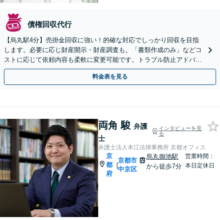
債権回収代行
【烏丸駅4分】売掛金回収に強い！的確な対応でしっかり回収を目指
します。必要に応じ財産開示・財産調査も。「書類作成のみ」などコ
ストに応じて依頼内容も柔軟に変更可能です。トラブル防止アドバイ
ス・顧問契約なども【Web面談可】【初回相談無料】
料金表を見る
両角 駿
弁護
インタビューを見
る
士
弁護士法人本江法律事務所 京都オフィス
京
烏丸御池駅
営業時間：
京都市
都
|
本日定休日
から徒歩7分
中京区
府