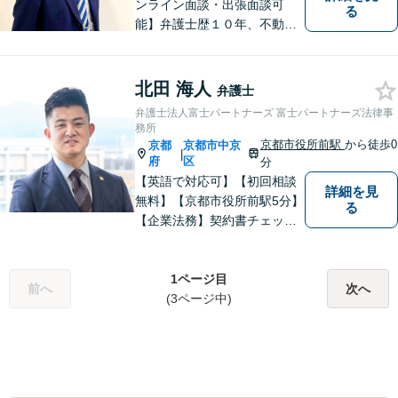
ンライン面談・出張面談可
る
能】弁護士歴１０年、不動
産、相続、交通事故、企業法
務に注力しています。御依頼
者様に寄り添い、迅速に問題
北田 海人
弁護士
を解決いたします。お一人で
弁護士法人富士パートナーズ 富士パートナーズ法律事
悩まずに、まずはお気軽にご
務所
相談ください。
京都市役所前駅
から徒歩0
京都
京都市中京
|
府
区
分
【英語で対応可】【初回相談
詳細を見
無料】【京都市役所前駅5分】
る
【企業法務】契約書チェッ
ク、事業承継（親族内・他社
のいずれも。）、株主総会指
導、フリーランス・スタート
1ページ目
前へ
次へ
アップ支援など、幅広いご相
(3ページ中)
談に対応【税務訴訟】税務調
査対応、タックスプランニン
グなど。