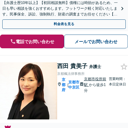
【弁護士歴10年以上】【初回相談無料】債権には時効があるため、一
日も早い相談を強くおすすめします。フットワーク軽く対応いたしま
す。民事保全、訴訟、強制執行、財産の調査までお任せください【休
日・夜間相談可】【京都市役所前駅5分】
料金表を見る
電話でお問い合わせ
メールでお問い合わせ
西田 貴美子
弁護士
京都楓法律事務所
京都市役所前
営業時間：
京
京都市
本日定休日
都
駅
から徒歩1
|
中京区
府
分