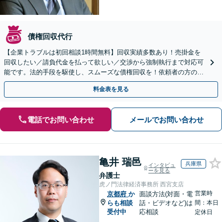
債権回収代行
【企業トラブルは初回相談1時間無料】回収実績多数あり！売掛金を
回収したい／請負代金を払って欲しい／交渉から強制執行まで対応可
能です。法的手段を駆使し、スムーズな債権回収を！依頼者の方の利
益最大化のために全力で取り組みます。
料金表を見る
電話でお問い合わせ
メールでお問い合わせ
亀井 瑞邑
兵庫県
インタビュ
ーを見る
弁護士
虎ノ門法律経済事務所 西宮支店
営業時
京都府
か
面談方法(対面・電
らも相談
話・ビデオなど)は
間：本日
受付中
応相談
定休日