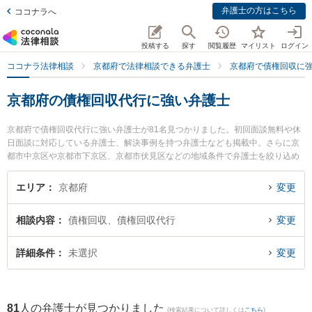
弁護士の方はこちら
ココナラへ
投稿する
探す
閲覧履歴
マイリスト
ログイン
ココナラ法律相談
京都府で法律相談できる弁護士
京都府で債権回収に
京都府の債権回収代行に強い弁護士
京都府で債権回収代行に強い弁護士が81名見つかりました。初回面談無料や休
日面談に対応している弁護士、解決事例を持つ弁護士なども掲載中。さらに京
都市中京区や京都市下京区、京都市伏見区などの地域条件で弁護士を絞り込め
ます。債権回収に関係する売掛金回収や債権回収代行、債権の時効中断等の細
かな分野での絞り込み検索もでき便利です。特に益川総合法律事務所の長谷川
エリア
京都府
変更
純一弁護士やあわの法律事務所の粟野 浩之弁護士、荻野法律事務所の荻野 伸一
弁護士のプロフィール情報や弁護士費用、強みなどが注目されています。『京
相談内容
債権回収、債権回収代行
変更
都府で土日や夜間に発生した債権回収代行のトラブルを今すぐに弁護士に相談
したい』『債権回収代行のトラブル解決の実績豊富な近くの弁護士を検索した
い』『初回相談無料で債権回収代行を法律相談できる京都府内の弁護士に相談
詳細条件
未選択
変更
予約したい』などでお困りの相談者さんにおすすめです。
81
人の弁護士が見つかりました
(検索結果について詳しくは
こちら
)