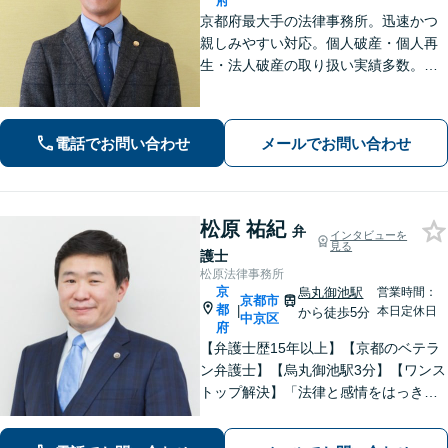
府
京都府最大手の法律事務所。迅速かつ
親しみやすい対応。個人破産・個人再
生・法人破産の取り扱い実績多数。
【初回面談30分無料＆後払い・分割払
いOK】【メール相談可】【近鉄桃山御
陵前駅・京阪中書島駅徒歩10分】
電話でお問い合わせ
メールでお問い合わせ
松原 祐紀
弁
インタビューを
見る
護士
松原法律事務所
京
烏丸御池駅
営業時間：
京都市
都
|
本日定休日
から徒歩5分
中京区
府
【弁護士歴15年以上】【京都のベテラ
ン弁護士】【烏丸御池駅3分】【ワンス
トップ解決】「法律と感情をはっきり
分けたスタイル」で問題解決へ。離婚
問題、新型コロナが原因の借金、不動