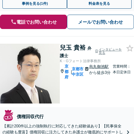
事例を見る(1件)
料金表を見る
電話でお問い合わせ
メールでお問い合わせ
兒玉 貴裕
弁
インタビューを
見る
護士
K・Gフォート法律事務所
京
烏丸御池駅
営業時間：
京都市
都
|
本日定休日
から徒歩3分
中京区
府
債権回収代行
【累計200件以上の強制執行に対応してきた経験値あり】【民事保全
の経験も豊富】債権回収に注力してきた弁護士が徹底的にサポートし