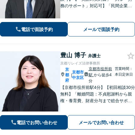
務のサポート」対応可】「民間企業へ
の出向経験あり」「じっくり丁寧にお
話をうかがいます」実態に即したアド
バイスで経営をサポートします！【休
電話で面談予約
メールで面談予約
日・夜間相談あり】
豊山 博子
弁護士
京都リレイズ法律事務所
京都市役所前
営業時間：
京
京都市
本日定休日
都
駅
から徒歩4
|
中京区
府
分
【京都市役所前駅4分】【初回相談30分
無料】「離婚問題：不貞慰謝料から親
権・養育費、財産分与まで総合サポー
ト」「法人破産：会社の状況に応じた
最適な手続きをご提案」おひとりで抱
えて諦める前に、まずはあなたのご希
電話でお問い合わせ
メールでお問い合わせ
望をお聞かせください【休日・夜間相
談可】