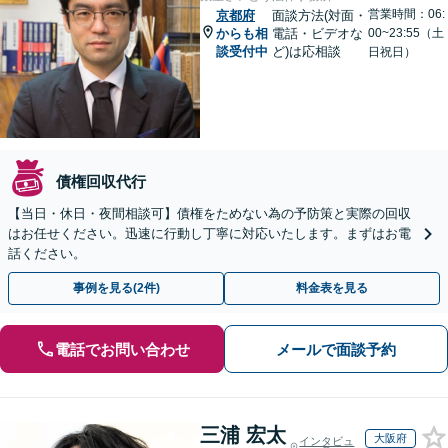
営業時間：06:
京都府
面談方法(対面・
からも相
電話・ビデオな
00~23:55（土
談受付中
ど)は応相談
日祝日）
債権回収代行
【当日・休日・夜間相談可】債権をためない為の予防策と実際の回収
はお任せください。迅速に行動し丁寧に対応いたします。まずはお電
話ください。
事例を見る(2件)
料金表を見る
電話でお問い合わせ
メールで面談予約
三浦 宏太
大阪府
インタビュ