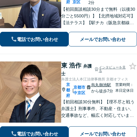
府
京区
2分
【初回面談相談30分まで無料（以後30
分ごと5500円）】【北摂地域対応可】
【法テラス】【駅チカ（阪急京都線烏
丸駅・京都市営地下鉄四条駅５番出口
徒歩４分、地下鉄五条駅１番出口徒歩
電話でお問い合わせ
メールでお問い合わせ
２分】丁寧にわかりやすく説明。オン
ラインなら全国対応可【夜間・休日面
談】
東 浩作
弁護
インタビューを見
る
士
弁護士法人本江法律事務所 京都オフィス
京
烏丸御池駅
営業時間：
京都市
都
|
本日定休日
から徒歩7分
中京区
府
【初回相談30分無料】【理不尽と戦う
弁護士】刑事事件、不動産・住まい、
交通事故など、幅広く対応していま
す。困難な事件でも粘り強く立ち向か
い、最善の結果を目指します。お困り
電話でお問い合わせ
メールでお問い合わせ
の場合は、お気軽に弁護士にご相談く