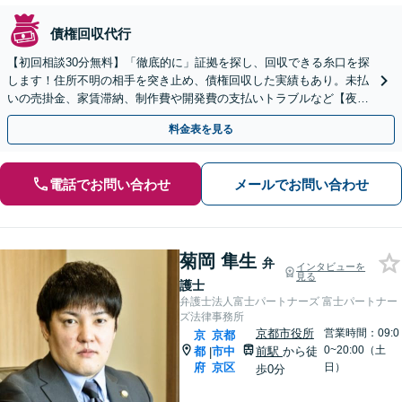
債権回収代行
【初回相談30分無料】「徹底的に」証拠を探し、回収できる糸口を探
します！住所不明の相手を突き止め、債権回収した実績もあり。未払
いの売掛金、家賃滞納、制作費や開発費の支払いトラブルなど【夜間
面談OK】【烏丸御池駅7分】
料金表を見る
電話でお問い合わせ
メールでお問い合わせ
菊岡 隼生
弁
インタビューを
見る
護士
弁護士法人富士パートナーズ 富士パートナー
ズ法律事務所
京都市役所
営業時間：09:0
京
京都
0~20:00（土
都
市中
前駅
から徒
|
府
京区
日）
歩0分