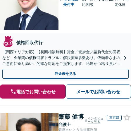
受付中
応相談
定休日
債権回収代行
【関西エリア対応】【初回相談無料】貸金／売掛金／請負代金の回収
など、企業間の債権回収トラブルに解決実績多数あり。依頼者さまの
ご意向に寄り添い、的確な対応をご提案します。迅速かつ粘り強い交
渉で、少しでも回収できるよう尽力します【土日祝対応可】
料金表を見る
電話でお問い合わせ
メールでお問い合わせ
齋藤 健博
東京都
インタビュ
ーを見る
弁護士
銀座さいとう法律事務所