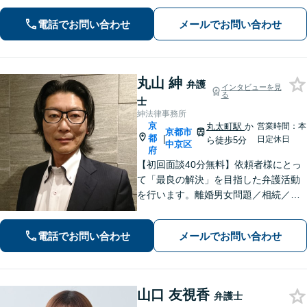
合格、不動産分野の取扱実績あり【相
続・遺言】相談者さまに寄り添い、円
電話でお問い合わせ
メールでお問い合わせ
滑な相続を目指します
丸山 紳
弁護
インタビューを見
る
士
紳法律事務所
京
丸太町駅
か
営業時間：本
京都市
都
|
日定休日
ら徒歩5分
中京区
府
【初回面談40分無料】依頼者様にとっ
て「最良の解決」を目指した弁護活動
を行います。離婚男女問題／相続／不
動産／刑事事件／いじめ学校問題など
に対応しています【丸太町駅5分】
電話でお問い合わせ
メールでお問い合わせ
山口 友視香
弁護士