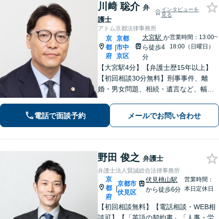
川﨑 聡介
弁
インタビューを
見る
護士
アトム京都法律事務所
大宮駅
か
営業時間：13:00~
京
京都
18:00（日曜日）
都
市中
ら徒歩4
|
府
京区
分
【大宮駅4分】【弁護士歴15年以上】
【初回相談30分無料】刑事事件、離
婚・男女問題、相続・遺言など、幅広
く対応しています。現在の置かれてい
る状況やご希望を丁寧にヒアリング
電話で面談予約
メールでお問い合わせ
し、依頼者さまにとって最善の答えを
見つけます。ぜひご相談ください。
野田 俊之
弁護士
弁護士法人賢誠総合法律事務所
京
伏見桃山駅
営業時間：
京都市
都
|
本日定休日
から徒歩6分
伏見区
府
【初回相談無料】【電話相談・WEB相
談可】【「英語の契約書」「人事・労