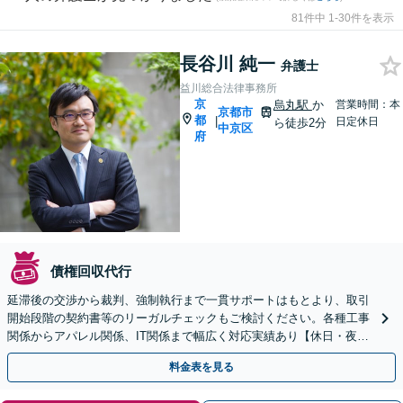
81件中 1-30件を表示
長谷川 純一
弁護士
益川総合法律事務所
京
烏丸駅
か
営業時間：本
京都市
都
|
日定休日
ら徒歩2分
中京区
府
債権回収代行
延滞後の交渉から裁判、強制執行まで一貫サポートはもとより、取引
開始段階の契約書等のリーガルチェックもご検討ください。各種工事
関係からアパレル関係、IT関係まで幅広く対応実績あり【休日・夜間
相談可】
料金表を見る