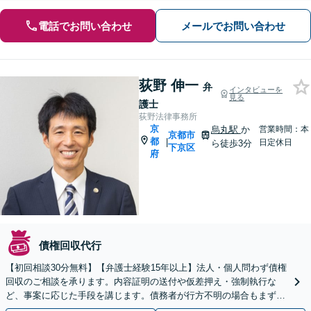
電話でお問い合わせ
メールでお問い合わせ
荻野 伸一
弁
インタビューを
見る
護士
荻野法律事務所
京
烏丸駅
か
営業時間：本
京都市
都
|
日定休日
ら徒歩3分
下京区
府
債権回収代行
【初回相談30分無料】【弁護士経験15年以上】法人・個人問わず債権
回収のご相談を承ります。内容証明の送付や仮差押え・強制執行な
ど、事案に応じた手段を講じます。債務者が行方不明の場合もまずは
ご相談ください【烏丸駅3分】【Web面談可】