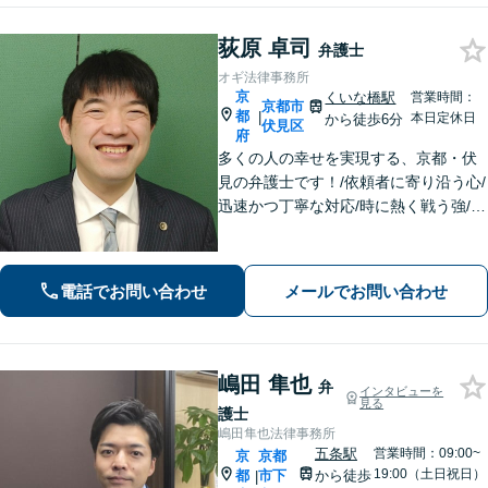
荻原 卓司
弁護士
オギ法律事務所
京
くいな橋駅
営業時間：
京都市
都
|
本日定休日
から徒歩6分
伏見区
府
多くの人の幸せを実現する、京都・伏
見の弁護士です！/依頼者に寄り沿う心/
迅速かつ丁寧な対応/時に熱く戦う強/解
決実績2000件以上
電話でお問い合わせ
メールでお問い合わせ
嶋田 隼也
弁
インタビューを
見る
護士
嶋田隼也法律事務所
五条駅
営業時間：09:00~
京
京都
19:00（土日祝日）
都
市下
から徒歩
|