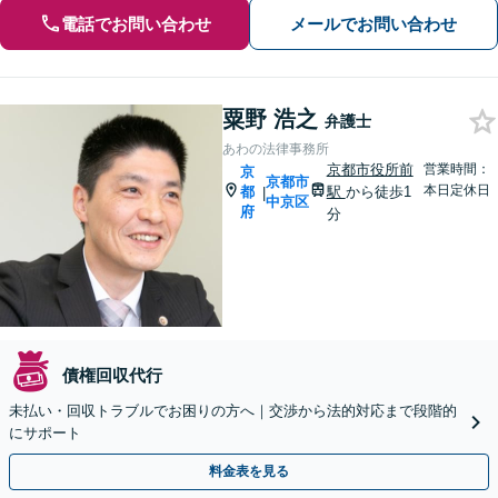
電話でお問い合わせ
メールでお問い合わせ
粟野 浩之
弁護士
あわの法律事務所
京都市役所前
営業時間：
京
京都市
本日定休日
都
駅
から徒歩1
|
中京区
府
分
債権回収代行
未払い・回収トラブルでお困りの方へ｜交渉から法的対応まで段階的
にサポート
料金表を見る