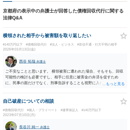
京都府の表示中の弁護士が回答した債権回収代行に関する
法律Q&A
横領された相手から被害額を取り返したい
#140万円以下
#債権回収代行
#法人・ビジネス
#音信不通・行方不明の相手
2026年03月13日(金)
西谷 拓哉
弁護士
ご不安なことと思います。 横領被害に遭われた場合、そもそも、回収
可能性の検討も必要ですし、相手に任意に被害金の弁済を促すため
に、民事の面だけでなく、刑事告訴することも視野に入れる必要があ
る場合もあります。 ここでは法律相談の回答ができるにとどまるた
め、直接的に弁護士に名乗りをあげてもらうというような対応ができ
ないので、直接、個別の法律事務所に問い合わせなどして頂くなどし
自己破産についての相談
て弁護士を探す必要があるでしょう。
#債権回収代行
#個人・プライベート
#連帯保証人
#140万円以下
2023年07月10日(月)
長谷川 純一
弁護士