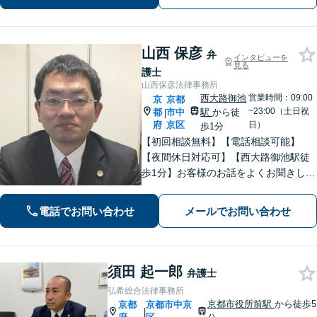
ださい。【電話・メール・WEB相談
可】
山西 保彦
弁
インタビューを
見る
護士
山西保彦法律事務所
西大路御池
営業時間：09:00
京
京都
~23:00（土日祝
都
市中
駅
から徒
|
府
京区
日）
歩1分
【初回相談無料】【電話相談可能】
【夜間休日対応可】【西大路御池駅徒
歩1分】お客様のお話をよくお聞きし
て、適切な法的助言ができるよう努め
ます。最高の法律サービスを提供する
電話でお問い合わせ
メールでお問い合わせ
ために日々研鑽もしています。親切丁
寧にご対応いたしますので、一度ご相
談ください。
須田 起一郎
弁護士
弘希総合法律事務所
京都市役所前駅
から徒歩5
京都
京都市中京
|