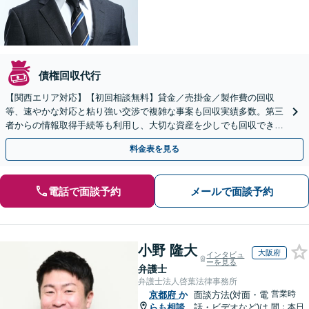
債権回収代行
【関西エリア対応】【初回相談無料】貸金／売掛金／製作費の回収
等、速やかな対応と粘り強い交渉で複雑な事案も回収実績多数。第三
者からの情報取得手続等も利用し、大切な資産を少しでも回収できる
よう尽力します【フリーランス・個人事業主のご相談も対応】
料金表を見る
電話で面談予約
メールで面談予約
小野 隆大
大阪府
インタビュ
ーを見る
弁護士
弁護士法人啓葉法律事務所
営業時
京都府
か
面談方法(対面・電
らも相談
話・ビデオなど)は
間：本日