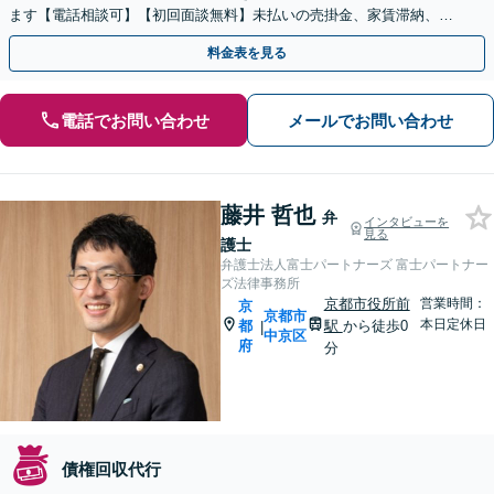
ます【電話相談可】【初回面談無料】未払いの売掛金、家賃滞納、個
人間のお金の貸し借りなど
料金表を見る
電話でお問い合わせ
メールでお問い合わせ
藤井 哲也
弁
インタビューを
見る
護士
弁護士法人富士パートナーズ 富士パートナー
ズ法律事務所
京都市役所前
営業時間：
京
京都市
本日定休日
都
駅
から徒歩0
|
中京区
府
分
債権回収代行