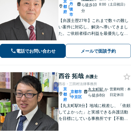
京
丹
8:00（土日祝日）
ら徒歩10
都
|
後
分
府
市
【弁護士歴27年】これまで数々の難し
い案件に対応し、解決へ導いてきまし
た。ご依頼者様の利益を最優先しなが
ら、できるだけ早期に解決できるよ
う、柔軟かつ粘り強い姿勢で問題解決
電話でお問い合わせ
メールで面談予約
に取り組みます。【峰山駅から徒歩圏
内】【兵庫県北部エリアも対応】
西谷 拓哉
弁護士
西谷・三田村法律事務所
京
丸太町駅
か
営業時間：本
京都市
都
|
日定休日
ら徒歩8分
中京区
府
【丸太町駅8分】地域に根差し、「依頼
してよかった」と実感できる弁護活動
を目標にしている事務所です【不動
産・住まい】宅地建物取引士の試験に