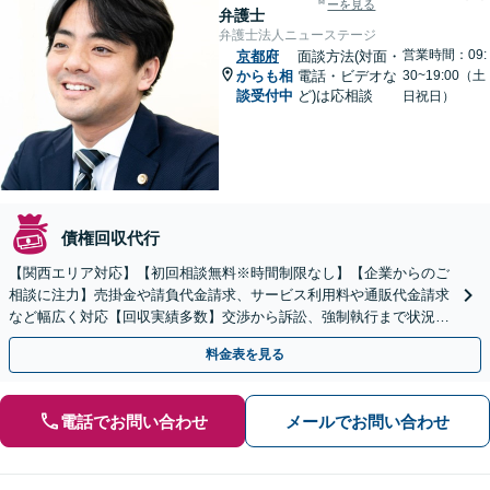
ーを見る
弁護士
弁護士法人ニューステージ
営業時間：09:
京都府
面談方法(対面・
からも相
電話・ビデオな
30~19:00（土
談受付中
ど)は応相談
日祝日）
債権回収代行
【関西エリア対応】【初回相談無料※時間制限なし】【企業からのご
相談に注力】売掛金や請負代金請求、サービス利用料や通販代金請求
など幅広く対応【回収実績多数】交渉から訴訟、強制執行まで状況に
応じて的確に対応します
料金表を見る
電話でお問い合わせ
メールでお問い合わせ