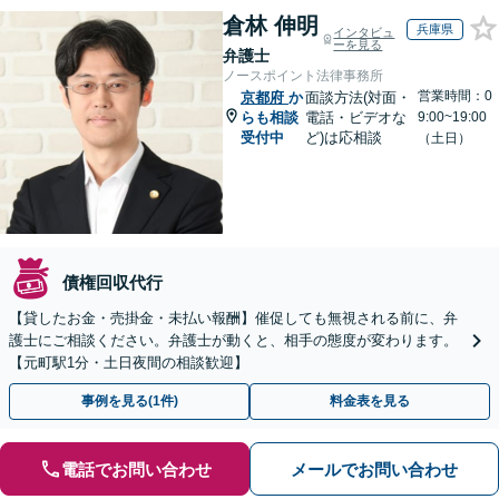
倉林 伸明
兵庫県
インタビュ
ーを見る
弁護士
ノースポイント法律事務所
営業時間：0
京都府
か
面談方法(対面・
らも相談
電話・ビデオな
9:00~19:00
受付中
ど)は応相談
（土日）
債権回収代行
【貸したお金・売掛金・未払い報酬】催促しても無視される前に、弁
護士にご相談ください。弁護士が動くと、相手の態度が変わります。
【元町駅1分・土日夜間の相談歓迎】
事例を見る(1件)
料金表を見る
電話でお問い合わせ
メールでお問い合わせ