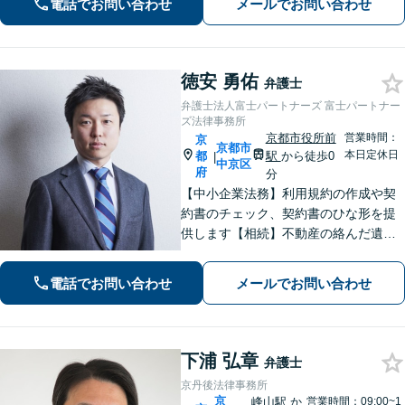
電話でお問い合わせ
メールでお問い合わせ
産問題なども幅広く対応【女性弁護士
も在籍】【初回相談30分無料】
徳安 勇佑
弁護士
弁護士法人富士パートナーズ 富士パートナー
ズ法律事務所
京都市役所前
営業時間：
京
京都市
本日定休日
都
駅
から徒歩0
|
中京区
府
分
【中小企業法務】利用規約の作成や契
約書のチェック、契約書のひな形を提
供します【相続】不動産の絡んだ遺産
分割など実績多数！【オーナー側の不
動産トラブル】不動産業者と連携し、
電話でお問い合わせ
メールでお問い合わせ
ご希望を汲み取りながら解決を目指し
ます【烏丸御池駅4分】
下浦 弘章
弁護士
京丹後法律事務所
京
峰山駅
か
営業時間：09:00~1