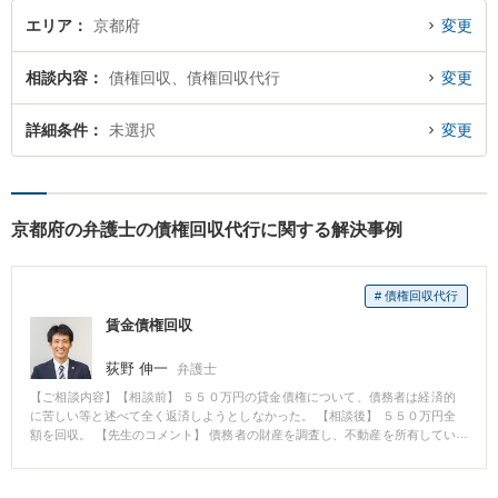
エリア
京都府
変更
相談内容
債権回収、債権回収代行
変更
詳細条件
未選択
変更
京都府の弁護士の債権回収代行に関する解決事例
# 債権回収代行
賃金債権回収
荻野 伸一
弁護士
【ご相談内容】【相談前】 ５５０万円の貸金債権について、債務者は経済的
に苦しい等と述べて全く返済しようとしなかった。 【相談後】 ５５０万円全
額を回収。 【先生のコメント】 債務者の財産を調査し、不動産を所有してい
ることがわかったことから、当該不動産に仮差押えを行った上で、債務者と
交渉し、全額回収できた事案です。