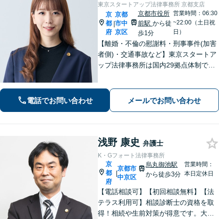
東京スタートアップ法律事務所 京都支店
京都市役所
営業時間：06:30
京
京都
~22:00（土日祝
都
市中
前駅
から徒
|
府
京区
日）
歩1分
【離婚・不倫の慰謝料・刑事事件(加害
者側)・交通事故など】東京スタートア
ップ法律事務所は国内29拠点体制で全
国対応！【ご自宅からの電話相談にも
対応(法律相談は完全予約制)】各分野で
専門性の高い弁護士が寄り添い解決を
電話でお問い合わせ
メールでお問い合わせ
サポートします。
浅野 康史
弁護士
K・Gフォート法律事務所
京
烏丸御池駅
営業時間：
京都市
都
|
本日定休日
から徒歩3分
中京区
府
【電話相談可】【初回相談無料】【法
テラス利用可】相談診断士の資格を取
得！相続や生前対策が得意です。大阪