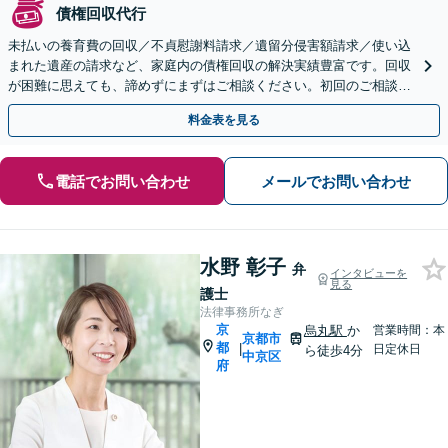
債権回収代行
未払いの養育費の回収／不貞慰謝料請求／遺留分侵害額請求／使い込
まれた遺産の請求など、家庭内の債権回収の解決実績豊富です。回収
が困難に思えても、諦めずにまずはご相談ください。初回のご相談で
回収可能性や費用の見込みを詳しくご説明いたします。
料金表を見る
電話でお問い合わせ
メールでお問い合わせ
水野 彰子
弁
インタビューを
見る
護士
法律事務所なぎ
京
烏丸駅
か
営業時間：本
京都市
都
|
日定休日
ら徒歩4分
中京区
府