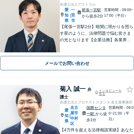
弁護士法人アストラル
愛
一
尾張一宮駅
営業時間：09:00~
知
宮
|
17:00（平日）
から徒歩2分
県
市
【尾張一宮駅2分】暗闇に明かりを照ら
す星のように、法律問題で悩む皆さま
の光となります【企業法務】各業界特
有の事情にも配慮し、最適なアドバイ
スを【離婚問題】女性弁護士在籍／証
拠収集・協議前〜紛争段階、どのフェ
メールでお問い合わせ
ーズにも対応【完全個室】
菊入 誠一
弁
インタビューを
見る
護士
弁護士法人プロテクトスタンス 名古屋事務所
名古
国際センタ
営業時間：09:0
愛
屋市
0~21:00（平
ー駅
から徒
知
|
中村
日）
歩1分
県
区
【4万件を超える法律相談実績】あなた