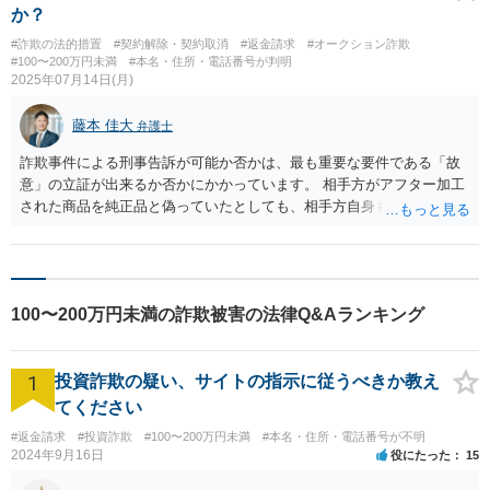
か？
#詐欺の法的措置
#契約解除・契約取消
#返金請求
#オークション詐欺
#100〜200万円未満
#本名・住所・電話番号が判明
2025年07月14日(月)
藤本 佳大
弁護士
詐欺事件による刑事告訴が可能か否かは、最も重要な要件である「故
意」の立証が出来るか否かにかかっています。 相手方がアフター加工
された商品を純正品と偽っていたとしても、相手方自身もその商品が
純正品であると誤信していた可能性が残る場合には、詐欺罪の立件は
困難です。 特に、相手方が第三者から商品を購入していた場合、その
時点で既にアフター加工がされていた商品であれば、販売者がアフタ
ー加工の事実を認識していなかったと主張する余地が生まれてしまい
100〜200万円未満の詐欺被害の法律Q&Aランキング
ます。 このような可能性が排除できない限り、故意の立証にはハード
ルがあるといえるでしょう。 もっとも、相手方は、商品を「有名な販
売店で購入した」とのことですので、その販売店がアフター加工をし
1
投資詐欺の疑い、サイトの指示に従うべきか教え
たり、仕入時にアフター加工済みの商品であることを見抜くことがで
きなかったりしたといったことは通常は想定しにくいことから、かか
てください
る記載は、販売者自身がアフター加工をしたという可能性を高める事
#返金請求
#投資詐欺
#100〜200万円未満
#本名・住所・電話番号が不明
情ではないかと思います。 さらに、鑑定書が添付されていることや、
2024年9月16日
役にたった
15
商品の裏面の状態などが別の廉価な商品と一致しているといった客観