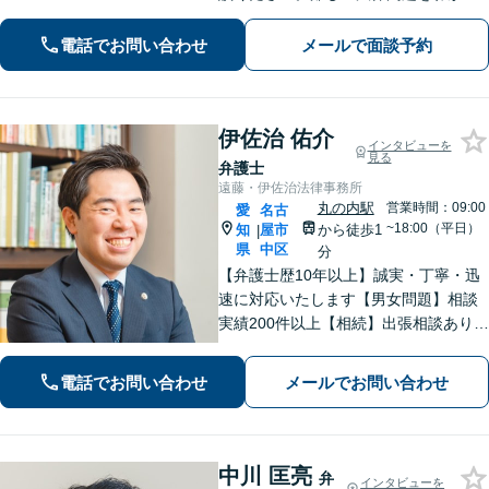
やすく柔らかく説明します。相続・交
通事故・借金債務整理・企業法務な
電話でお問い合わせ
メールで面談予約
ど、どうぞご相談ください。
伊佐治 佑介
インタビューを
見る
弁護士
遠藤・伊佐治法律事務所
丸の内駅
営業時間：09:00
愛
名古
~18:00（平日）
知
屋市
から徒歩1
|
県
中区
分
【弁護士歴10年以上】誠実・丁寧・迅
速に対応いたします【男女問題】相談
実績200件以上【相続】出張相談あり
【交通事故】オンラインで完結！【借
金・債務整理】累計相談200件以上！
電話でお問い合わせ
メールでお問い合わせ
【企業法務】スポット依頼から顧問契
約まで【丸の内駅2分】
中川 匡亮
弁
インタビューを