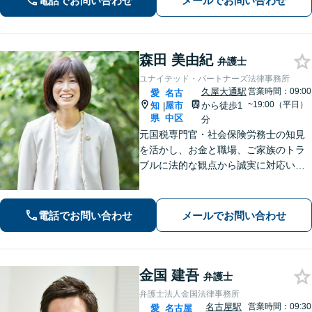
電話でお問い合わせ
メールでお問い合わせ
森田 美由紀
弁護士
ユナイテッド・パートナーズ法律事務所
久屋大通駅
営業時間：09:00
愛
名古
~19:00（平日）
知
屋市
から徒歩1
|
県
中区
分
元国税専門官・社会保険労務士の知見
を活かし、お金と職場、ご家族のトラ
ブルに法的な観点から誠実に対応いた
します。【久屋大通駅1分】【初回相談
30分無料】個人・法人・個人事業主か
らのご相談可
電話でお問い合わせ
メールでお問い合わせ
金国 建吾
弁護士
弁護士法人金国法律事務所
名古屋駅
営業時間：09:30
愛
名古屋