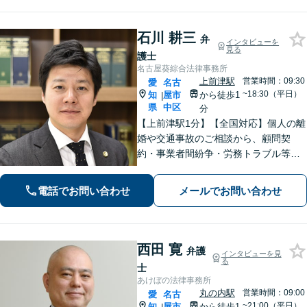
術的な観点からも問題解決をサポー
ト！
石川 耕三
弁
インタビューを
見る
護士
名古屋葵綜合法律事務所
上前津駅
営業時間：09:30
愛
名古
~18:30（平日）
知
屋市
から徒歩1
|
県
中区
分
【上前津駅1分】【全国対応】個人の離
婚や交通事故のご相談から、顧問契
約・事業者間紛争・労務トラブル等ま
で幅広く対応しております。名古屋市
を中心に東海地方全域からご相談を承
電話でお問い合わせ
メールでお問い合わせ
っております。【夜間面談可能】【オ
ンライン相談可能】
西田 寛
弁護
インタビューを見
る
士
あけぼの法律事務所
丸の内駅
営業時間：09:00
愛
名古
~21:00（平日）
知
屋市
から徒歩1