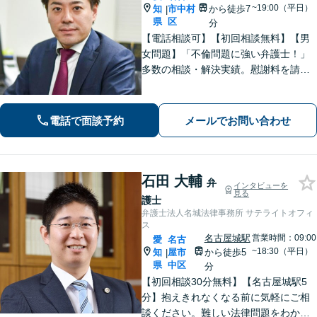
~19:00（平日）
知
市中村
から徒歩7
|
県
区
分
【電話相談可】【初回相談無料】【男
女問題】「不倫問題に強い弁護士！」
多数の相談・解決実績。慰謝料を請求
する側・された側、どちらも対応！
【交通事故】適切な損害賠償金を獲得
できるようサポートします【夜間・休
電話で面談予約
メールでお問い合わせ
日面談可】【完全個室】【名古屋駅7
分】
石田 大輔
弁
インタビューを
見る
護士
弁護士法人名城法律事務所 サテライトオフィ
ス
名古屋城駅
営業時間：09:00
愛
名古
~18:30（平日）
知
屋市
から徒歩5
|
県
中区
分
【初回相談30分無料】【名古屋城駅5
分】抱えきれなくなる前に気軽にご相
談ください。難しい法律問題をわかり