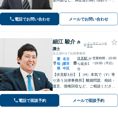
金問題など、満足度の高い法的サービ
スを目指します。「相談しやすい弁護
士」として、お話をよく伺い、研鑽を
重ねつつ、誠実に相談者と向き合い続
電話でお問い合わせ
メールでお問い合わせ
けます。お気軽にご相談ください。
細江 駿介
弁
インタビューを
見る
護士
名古屋H＆Y法律事務所
伏見駅
か
営業時間：10:00
愛
名古
~19:00（平日）
知
屋市
ら徒歩1
|
県
中区
分
【伏見駅1分】【（H）本気で（Y）寄
り添う法律事務所】離婚問題、相続・
遺言、債権回収など、ご相談くださ
い。丁寧で朗らかな対応と粘り強い交
渉力が持ち味です。「相談して良かっ
電話で面談予約
メールで面談予約
た」と思っていただけるよう、誠心誠
意対応いたします。【Web面談対応
可】