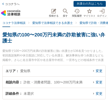
弁護士の方はこちら
ココナラへ
投稿する
探す
閲覧履歴
マイリスト
ログイン
ココナラ法律相談
愛知県で法律相談できる弁護士
愛知県で詐欺・消費
愛知県の100〜200万円未満の詐欺被害に強い弁
護士
愛知県で100〜200万円未満の詐欺被害に強い弁護士が136名見つかりました。
初回面談無料や休日面談に対応している弁護士、解決事例を持つ弁護士なども
掲載中。さらに名古屋市中区や名古屋市中村区、一宮市などの地域条件で弁護
士を絞り込めます。詐欺・消費者問題に関係する投資詐欺や副業詐欺、FX詐欺
等の細かな分野での絞り込み検索もでき便利です。特に名城法律事務所の小関
エリア
愛知県
変更
敏郎弁護士や弁護士法人名城法律事務所 名古屋事務所の正木 健司弁護士、旭合
同法律事務所 名古屋事務所の三池 哲二弁護士のプロフィール情報や弁護士費
相談内容
詐欺・消費者問題、100〜200万円未満
変更
用、強みなどが注目されています。『愛知県で土日や夜間に発生した100〜200
万円未満の詐欺被害のトラブルを今すぐに弁護士に相談したい』『100〜200万
円未満の詐欺被害のトラブル解決の実績豊富な近くの弁護士を検索したい』
詳細条件
未選択
変更
『初回相談無料で100〜200万円未満の詐欺被害を法律相談できる愛知県内の弁
護士に相談予約したい』などでお困りの相談者さんにおすすめです。