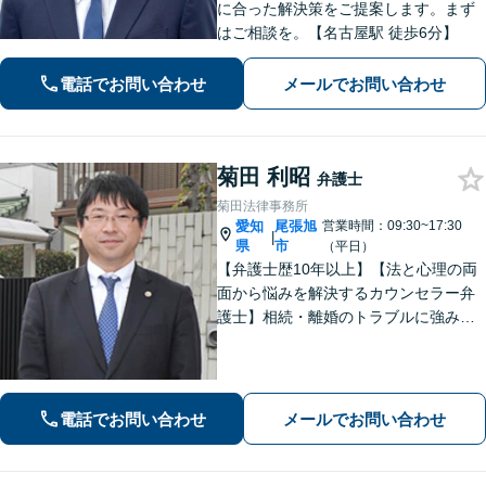
に合った解決策をご提案します。まず
はご相談を。【名古屋駅 徒歩6分】
電話でお問い合わせ
メールでお問い合わせ
菊田 利昭
弁護士
菊田法律事務所
愛知
尾張旭
営業時間：09:30~17:30
|
県
市
（平日）
【弁護士歴10年以上】【法と心理の両
面から悩みを解決するカウンセラー弁
護士】相続・離婚のトラブルに強みあ
り。依頼者さまのご不安・お悩みに、
とことん寄り添います。【ZOOM面談
可能】【夜間・休日の相談可能】
電話でお問い合わせ
メールでお問い合わせ