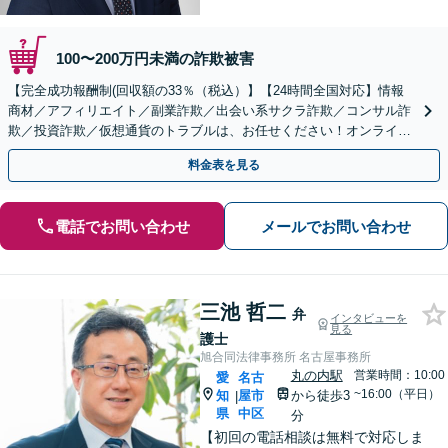
100〜200万円未満の詐欺被害
【完全成功報酬制(回収額の33％（税込）】【24時間全国対応】情報
商材／アフィリエイト／副業詐欺／出会い系サクラ詐欺／コンサル詐
欺／投資詐欺／仮想通貨のトラブルは、お任せください！オンライン
のみで解決も可能！
料金表を見る
電話でお問い合わせ
メールでお問い合わせ
三池 哲二
弁
インタビューを
見る
護士
旭合同法律事務所 名古屋事務所
丸の内駅
営業時間：10:00
愛
名古
~16:00（平日）
知
屋市
から徒歩3
|
県
中区
分
【初回の電話相談は無料で対応しま