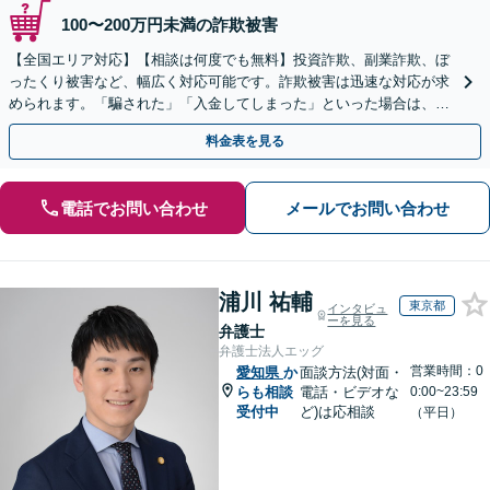
100〜200万円未満の詐欺被害
【全国エリア対応】【相談は何度でも無料】投資詐欺、副業詐欺、ぼ
ったくり被害など、幅広く対応可能です。詐欺被害は迅速な対応が求
められます。「騙された」「入金してしまった」といった場合は、お
早めにご相談ください。【電話・メール・WEB相談可】
料金表を見る
電話でお問い合わせ
メールでお問い合わせ
浦川 祐輔
東京都
インタビュ
ーを見る
弁護士
弁護士法人エッグ
営業時間：0
愛知県
か
面談方法(対面・
らも相談
電話・ビデオな
0:00~23:59
受付中
ど)は応相談
（平日）