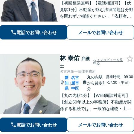
【初回相談無料】【電話相談可】【伏
見駅1分】不動産が絡む法律問題は分野
を問わずご相談ください！「依頼者さ
まの声を丁寧に聞く」ことを第一に、
ひとりでも多くの方のお悩みを解決で
電話でお問い合わせ
メールでお問い合わせ
きるように尽力いたします。【メー
ル・Web相談可】【法テラス利用可】
林 泰佑
弁護
インタビューを見
る
士
名古屋第一法律事務所
丸の内駅
営業時間：09:30
愛
名古
~17:30（平日）
知
屋市
から徒歩1
|
県
中区
分
【丸の内駅1分】【WEB面談対応可】
【創立50年以上の事務所】不動産が関
係する相続では、一般的な建物・土地
から農地まで幅広く対応いたします。
「IT法務部によるチームでの問題解
電話でお問い合わせ
メールでお問い合わせ
決」ITに関する深い知見を活かして技