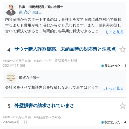
詐欺・消費者問題に強い弁護士
泉 亮介
弁護士
内容証明からスタートするのは，弁護士を立てる際に裁判対応で依頼
するよりも費用が軽く済むからかと思われます。また，裁判外の話し
合いで解決できると，時間的にも早期に解決できることも見込めま
す。 もっとも，ケースによっては裁判外の交渉が意味をなさないケー
スもあり，その場合は裁判手続きから始めることとなるかと思われま
す。 支払督促については異議を出されると通常訴訟へ移行するため，
4
サウナ購入詐欺疑惑、未納品時の対応策と注意点
相手から異議が出ることが予想される場合は最初から訴訟手続きを取
った方が良いでしょう。
#100〜200万円未満
#本名・住所・電話番号が判明
2024年9月5日
役にたった
4
匿名A
弁護士
会社名を伏せて相談内容を投稿しなおしてみてはどうでしょうか？
5
外壁損害の請求されていまさ
#100〜200万円未満
#高額請求への対応
2024年4月11日
役にたった
4