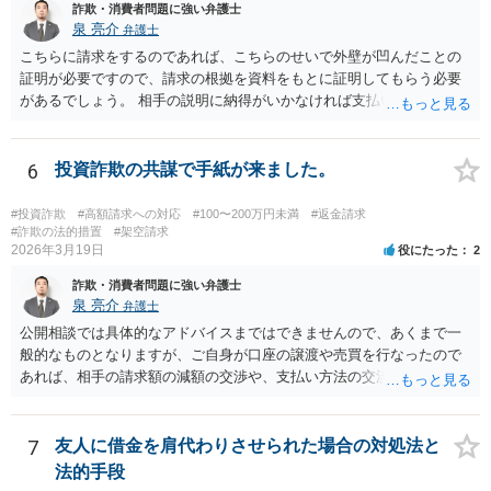
詐欺・消費者問題に強い弁護士
泉 亮介
弁護士
こちらに請求をするのであれば、こちらのせいで外壁が凹んだことの
証明が必要ですので、請求の根拠を資料をもとに証明してもらう必要
があるでしょう。 相手の説明に納得がいかなければ支払い義務がある
か否かについて最終的に裁判で争う形となるでしょう。
6
投資詐欺の共謀で手紙が来ました。
#投資詐欺
#高額請求への対応
#100〜200万円未満
#返金請求
#詐欺の法的措置
#架空請求
2026年3月19日
役にたった
2
詐欺・消費者問題に強い弁護士
泉 亮介
弁護士
公開相談では具体的なアドバイスまではできませんので、あくまで一
般的なものとなりますが、ご自身が口座の譲渡や売買を行なったので
あれば、相手の請求額の減額の交渉や、支払い方法の交渉をしていく
こととなるでしょう。
7
友人に借金を肩代わりさせられた場合の対処法と
法的手段