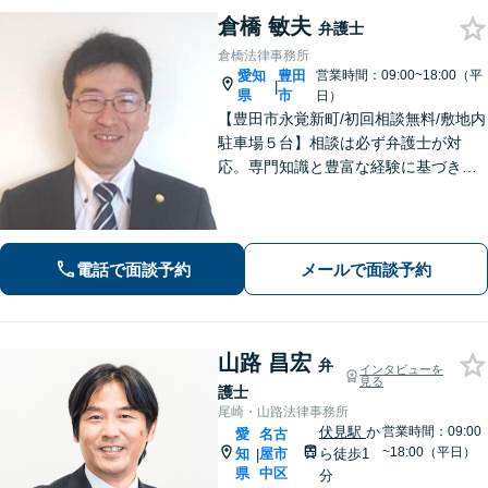
倉橋 敏夫
弁護士
倉橋法律事務所
愛知
豊田
営業時間：09:00~18:00（平
|
県
市
日）
【豊田市永覚新町/初回相談無料/敷地内
駐車場５台】相談は必ず弁護士が対
応。専門知識と豊富な経験に基づき、
質の高い弁護を提供します。当事務所
は、仕事の質を第一に考えますので、
ご依頼の際は、相応の費用が必要とな
ります。明確な基準を説明します。
電話で面談予約
メールで面談予約
山路 昌宏
弁
インタビューを
見る
護士
尾崎・山路法律事務所
伏見駅
か
営業時間：09:00
愛
名古
~18:00（平日）
知
屋市
ら徒歩1
|
県
中区
分