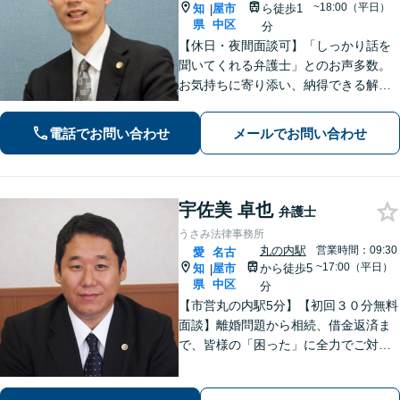
~18:00（平日）
知
屋市
ら徒歩1
|
県
中区
分
【休日・夜間面談可】「しっかり話を
聞いてくれる弁護士」とのお声多数。
お気持ちに寄り添い、納得できる解決
を目指します。【離婚・相続・債務整
理・企業法務など幅広く対応】複数弁
電話でお問い合わせ
メールでお問い合わせ
護士で協議しながら進める体制で、安
心してご相談いただけます。
宇佐美 卓也
弁護士
うさみ法律事務所
丸の内駅
営業時間：09:30
愛
名古
~17:00（平日）
知
屋市
から徒歩5
|
県
中区
分
【市営丸の内駅5分】【初回３０分無料
面談】離婚問題から相続、借金返済ま
で、皆様の「困った」に全力でご対
応。法テラスも可能です！税理士/司法
書士/行政書士と連携し、スムーズな手