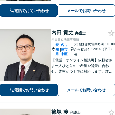
の方が望む解決へと導きます【インタ
ーネット問題】【久屋大通駅徒歩4分】
電話でお問い合わせ
メールでお問い合わせ
内田 貴丈
弁護士
内田貴丈法律事務所
大須観音駅
営業時間：10:00
愛
名古
~20:00（平日）
知
屋市
から徒歩4
|
県
中区
分
【電話・オンライン相談可】依頼者さ
ま一人ひとりのご希望や背景に合わ
せ、柔軟かつ丁寧に対応します。離
婚・男女問題/企業法務労働/債務整理/
債権回収/交通事故など、幅広く対応い
たします。ご相談ください。【大須観
電話でお問い合わせ
メールでお問い合わせ
音駅4分】
篠塚 渉
弁護士