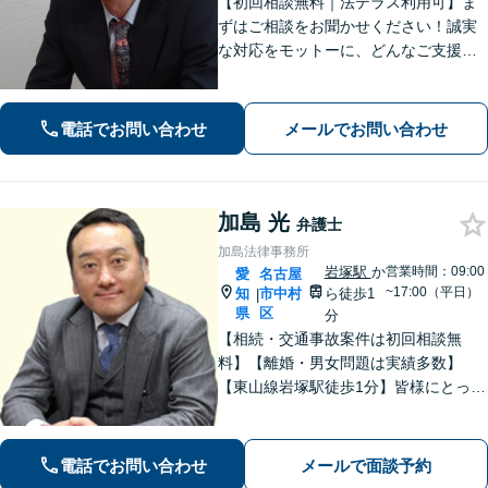
【初回相談無料｜法テラス利用可】ま
ずはご相談をお聞かせください！誠実
な対応をモットーに、どんなご支援が
出来るか提案いたします。注力分野以
外でもご相談対応可能。事前のご予約
で電話相談も対応いたしますので、お
電話でお問い合わせ
メールでお問い合わせ
気軽にお問合せください【久屋大通駅2
分】
加島 光
弁護士
加島法律事務所
岩塚駅
か
営業時間：09:00
愛
名古屋
~17:00（平日）
知
市中村
ら徒歩1
|
県
区
分
【相続・交通事故案件は初回相談無
料】【離婚・男女問題は実績多数】
【東山線岩塚駅徒歩1分】皆様にとって
身近な、敷居の低い弁護士を目指して
います。
電話でお問い合わせ
メールで面談予約