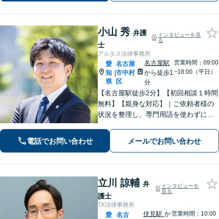
小山 秀
弁護
インタビューを見
る
士
アルタス法律事務所
名古屋駅
営業時間：09:00
愛
名古屋
~18:00（平日）
知
市中村
から徒歩1
|
県
区
分
【名古屋駅徒歩2分】【初回相談１時間
無料】【親身な対応】｜ご依頼者様の
状況を整理し、専門用語を使わずに、
丁寧かつ分かりやすくご説明。【借金
問題（債務整理）】に強み。解決でき
電話でお問い合わせ
メールでお問い合わせ
るか悩む前にまずはご相談ください。
立川 諒輔
弁
インタビューを
見る
護士
TK法律事務所
伏見駅
か
営業時間：10:00
愛
名古