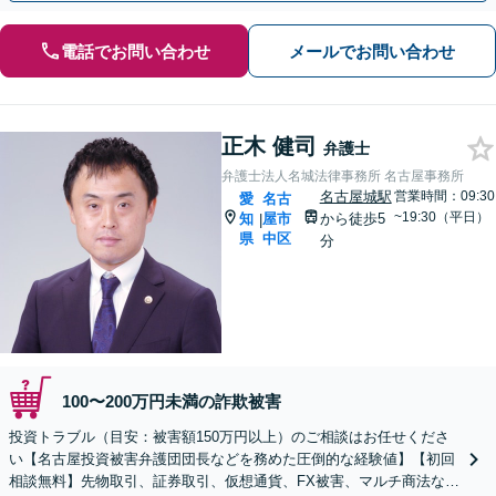
電話でお問い合わせ
メールでお問い合わせ
正木 健司
弁護士
弁護士法人名城法律事務所 名古屋事務所
名古屋城駅
営業時間：09:30
愛
名古
~19:30（平日）
知
屋市
から徒歩5
|
県
中区
分
100〜200万円未満の詐欺被害
投資トラブル（目安：被害額150万円以上）のご相談はお任せくださ
い【名古屋投資被害弁護団団長などを務めた圧倒的な経験値】【初回
相談無料】先物取引、証券取引、仮想通貨、FX被害、マルチ商法など