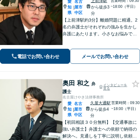
上前津駅
営業時間：09:30
愛
名古
~18:00（平日）
知
屋市
から徒歩3
|
県
中区
分
【上前津駅約3分】離婚問題に精通。2
名の弁護士がそれぞれの強みを生かし
弁護にあたります。小さなお悩みで
も、まずは気軽にご相談ください。納
得のいく解決のため、最大限のアドバ
イスを行います！【初回相談無料】
電話でお問い合わせ
メールでお問い合わせ
奥田 和之
弁
インタビューを
見る
護士
名古屋けやき法律事務所
久屋大通駅
営業時間：09:30
愛
名古
~18:00（平日）
知
屋市
から徒歩4
|
県
中区
分
【初回相談３０分無料】【交通事故に
強い弁護士】弁護士への依頼で納得の
解決へ。見通しを丁寧に説明し依頼者