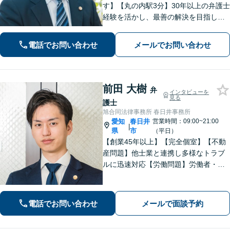
す】【丸の内駅3分】30年以上の弁護士
経験を活かし、最善の解決を目指しま
す【交通事故】示談金の大幅な増額に
向けて尽力【労働問題】証拠集め・準
電話でお問い合わせ
メールでお問い合わせ
備から親身にサポート【他士業と連
携】
前田 大樹
弁
インタビューを
見る
護士
旭合同法律事務所 春日井事務所
愛知
春日井
営業時間：09:00~21:00
|
県
市
（平日）
【創業45年以上】【完全個室】【不動
産問題】他士業と連携し多様なトラブ
ルに迅速対応【労働問題】労働者・使
用者双方の対応実績あり。依頼者さま
に寄り添い最善の解決策を提示【休
日・夜間面談可】【電話・ビデオ面談
電話でお問い合わせ
メールで面談予約
可】