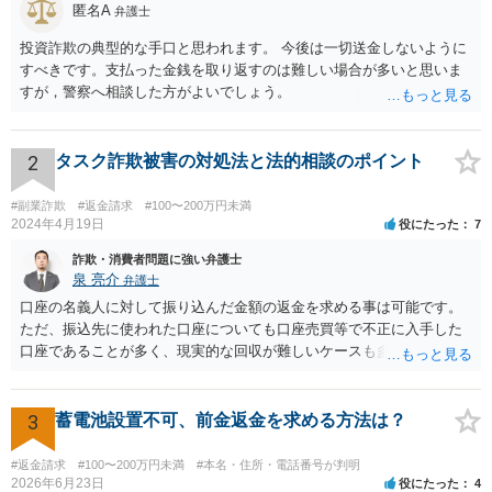
的な事情を総合的に考慮すると、販売者がアフター加工の事実を認識
匿名A
弁護士
していた可能性はそれなりに高く、詐欺の故意を疑わせる状況がある
ように思います。 他にも同様の被害者がいる場合は、弁護士に共同で
投資詐欺の典型的な手口と思われます。 今後は一切送金しないように
依頼して刑事告訴を行うことによって、証拠価値が高まり、また、弁
すべきです。支払った金銭を取り返すのは難しい場合が多いと思いま
護士費用の面においても分担が可能となるため、現実的な対応策とし
すが，警察へ相談した方がよいでしょう。
て有効です。
2
タスク詐欺被害の対処法と法的相談のポイント
#副業詐欺
#返金請求
#100〜200万円未満
2024年4月19日
役にたった
7
詐欺・消費者問題に強い弁護士
泉 亮介
弁護士
口座の名義人に対して振り込んだ金額の返金を求める事は可能です。
ただ、振込先に使われた口座についても口座売買等で不正に入手した
口座であることが多く、現実的な回収が難しいケースも多いでしょ
う。返済がされるとしても長期の分割となるかと思われます。
3
蓄電池設置不可、前金返金を求める方法は？
#返金請求
#100〜200万円未満
#本名・住所・電話番号が判明
2026年6月23日
役にたった
4