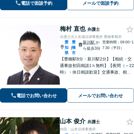
続きをサポート。話しやすい弁護士で
電話で面談予約
メールで面談予約
す。まずはお気軽にご相談を！
梅村 直也
弁護士
弁護士法人名城法律事務所 豊橋事務所
愛
豊
新川駅
か
営業時間：09:00~1
知
橋
|
7:30（平日）
ら徒歩3分
県
市
【豊橋駅8分・新川駅2分】【相続・交
通事故初回相談1ｈ無料】【夜間（～22
時）・休日相談歓迎】交通事故、相
続、刑事事件等、幅広く対応。「選ん
でよかった」と思ってもらえるよう、
誠心誠意取り組みます。少しでもお悩
電話でお問い合わせ
メールでお問い合わせ
みがあれば、お気軽にご相談くださ
い。
山本 俊介
弁護士
内田・山本法律事務所