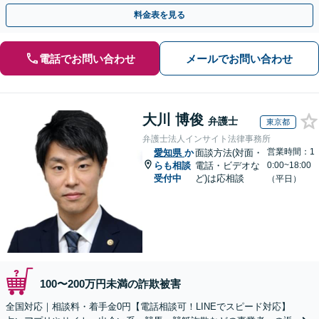
【弁護士27名在籍する事務所】【全国7箇所に拠点】
料金表を見る
電話でお問い合わせ
メールでお問い合わせ
大川 博俊
弁護士
東京都
弁護士法人インサイト法律事務所
営業時間：1
愛知県
か
面談方法(対面・
らも相談
電話・ビデオな
0:00~18:00
受付中
ど)は応相談
（平日）
100〜200万円未満の詐欺被害
全国対応｜相談料・着手金0円【電話相談可！LINEでスピード対応】