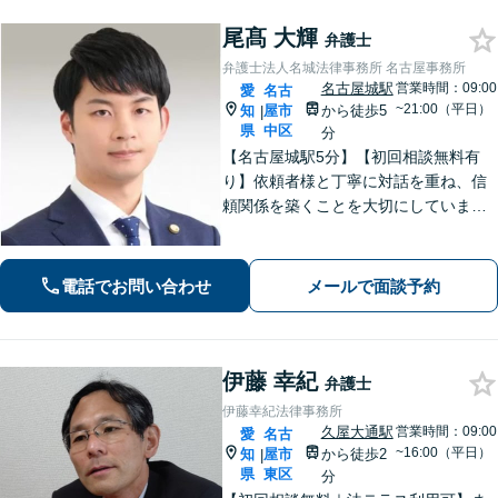
尾髙 大輝
弁護士
弁護士法人名城法律事務所 名古屋事務所
名古屋城駅
営業時間：09:00
愛
名古
~21:00（平日）
知
屋市
から徒歩5
|
県
中区
分
【名古屋城駅5分】【初回相談無料有
り】依頼者様と丁寧に対話を重ね、信
頼関係を築くことを大切にしていま
す。離婚・男女問題、刑事事件、労働
問題（企業側／労働者側）のご相談は
お任せください。納得感の高い、最善
電話でお問い合わせ
メールで面談予約
の解決を目指して尽力いたします【土
日祝対応可】
伊藤 幸紀
弁護士
伊藤幸紀法律事務所
久屋大通駅
営業時間：09:00
愛
名古
~16:00（平日）
知
屋市
から徒歩2
|
県
東区
分