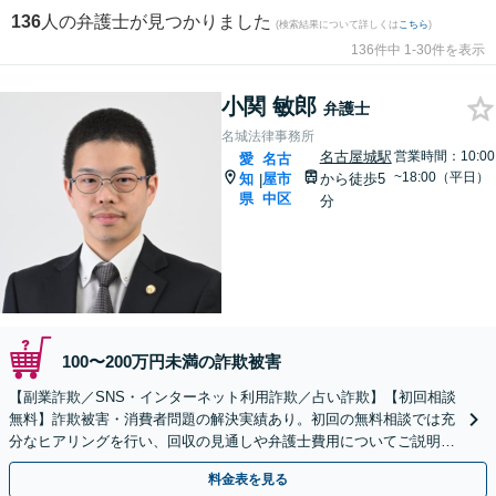
136
人の弁護士が見つかりました
(検索結果について詳しくは
こちら
)
136件中 1-30件を表示
小関 敏郎
弁護士
名城法律事務所
名古屋城駅
営業時間：10:00
愛
名古
~18:00（平日）
知
屋市
から徒歩5
|
県
中区
分
100〜200万円未満の詐欺被害
【副業詐欺／SNS・インターネット利用詐欺／占い詐欺】【初回相談
無料】詐欺被害・消費者問題の解決実績あり。初回の無料相談では充
分なヒアリングを行い、回収の見通しや弁護士費用についてご説明し
ます。一人で悩まずご相談を【名古屋城駅5分】
料金表を見る