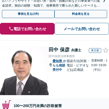
占いアプリやサイト・出会い系・競馬・競艇詐欺などの事業者への返
金請求。独自の経験・知識で、他事務所で断られた難しいケースも解
決に導いた実績あり。まずはお気軽にご相談ください
事例を見る(2件)
料金表を見る
電話でお問い合わせ
メールでお問い合わせ
田中 保彦
弁護士
東京都
田中保彦法律事務所
営業時間：1
愛知県
か
面談方法(対面・
らも相談
電話・ビデオな
0:00~19:00
受付中
ど)は応相談
（平日）
100〜200万円未満の詐欺被害