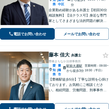
|
県
中区
分
企業勤め経験がある弁護士【初回30分
相談無料】【法テラス可】身近な専門
家としてさまざまな法的問題の解決に
丁寧に取り組んでまいります。依頼者
さまに寄り添いながらご納得頂けるま
電話でお問い合わせ
メールでお問い合わせ
でとことん対応！私に一度ご相談くだ
さい。【休日・夜間対応】
藤本 佳大
弁護士
豊橋まちなか法律事務所
愛
豊
駅前大通駅
営業時間：09:00~
知
橋
|
18:00（平日）
から徒歩3分
県
市
【豊橋駅徒歩5分】丁寧な説明を心掛け
ております。お気軽にご相談くださ
い。相続問題、労働問題、刑事事件そ
の他一般民事事件に対応しています。
【完全個室】【弁護士歴10年】