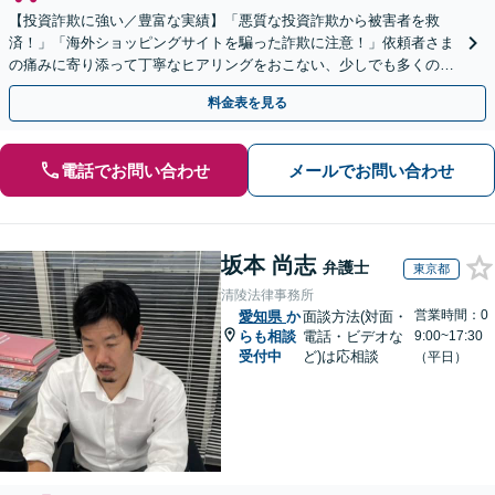
【投資詐欺に強い／豊富な実績】「悪質な投資詐欺から被害者を救
済！」「海外ショッピングサイトを騙った詐欺に注意！」依頼者さま
の痛みに寄り添って丁寧なヒアリングをおこない、少しでも多くの返
金が得られるよう尽力します！
料金表を見る
電話でお問い合わせ
メールでお問い合わせ
坂本 尚志
弁護士
東京都
清陵法律事務所
営業時間：0
愛知県
か
面談方法(対面・
らも相談
電話・ビデオな
9:00~17:30
受付中
ど)は応相談
（平日）