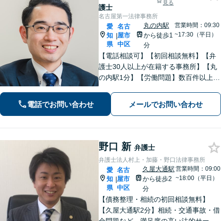
見る
護士
名古屋第一法律事務所
丸の内駅
営業時間：09:30
愛
名古
~17:30（平日）
知
屋市
から徒歩1
|
県
中区
分
【電話相談可】【初回相談無料】【弁
護士30人以上が在籍する事務所】【丸
の内駅1分】【労働問題】数百件以上の
解決実績あり。残業代、解雇、労働災
害など。企業法務、相続、交通事故､不
電話でお問い合わせ
メールでお問い合わせ
動産、離婚問題、などもお任せくださ
い
野口 新
弁護士
弁護士法人村上・加藤・野口法律事務所
久屋大通駅
営業時間：09:00
愛
名古
~18:00（平日）
知
屋市
から徒歩2
|
県
中区
分
【債務整理・相続の初回相談無料】
【久屋大通駅2分】相続・交通事故・借