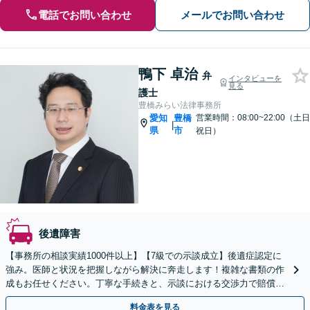
電話でお問い合わせ
メールでお問い合わせ
鴨下 卓治
弁
インタビューを
見る
護士
豊橋みらい法律事務所
愛知
豊橋
営業時間：08:00~22:00（土日
|
県
市
祝日）
後遺障害
【事務所の相談実績1000件以上】【7級での示談成立】後遺症認定に
強み。医師と状況を把握しながら解決に奔走します！複雑な書類の作
成もお任せください。丁寧な手続きと、示談における交渉力で賠償金
をアップさせます。【土日祝も対応】
料金表を見る