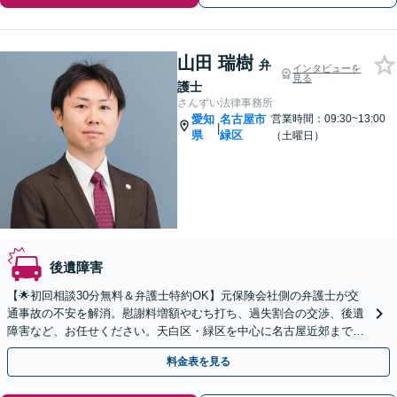
山田 瑞樹
弁
インタビューを
見る
護士
さんずい法律事務所
愛知
名古屋市
営業時間：09:30~13:00
|
県
緑区
（土曜日）
後遺障害
【🌟初回相談30分無料＆弁護士特約OK】元保険会社側の弁護士が交
通事故の不安を解消。慰謝料増額やむち打ち、過失割合の交渉、後遺
障害など、お任せください。天白区・緑区を中心に名古屋近郊まで地
域密着で対応。【夜間・土曜日面談OK｜駐車場完備】
料金表を見る