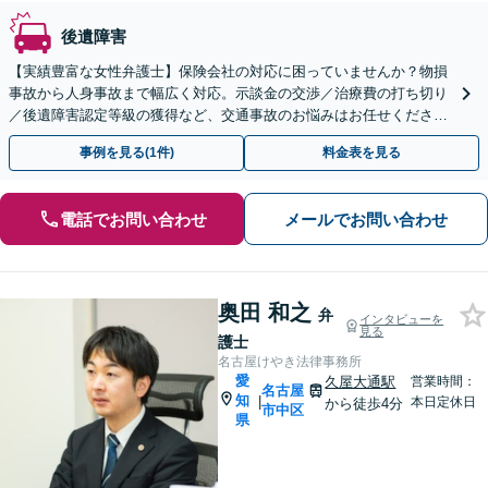
後遺障害
【実績豊富な女性弁護士】保険会社の対応に困っていませんか？物損
事故から人身事故まで幅広く対応。示談金の交渉／治療費の打ち切り
／後遺障害認定等級の獲得など、交通事故のお悩みはお任せくださ
い。【初回相談無料】【夜間・休日の相談可能】
事例を見る(1件)
料金表を見る
電話でお問い合わせ
メールでお問い合わせ
奥田 和之
弁
インタビューを
見る
護士
名古屋けやき法律事務所
愛
久屋大通駅
営業時間：
名古屋
知
|
本日定休日
から徒歩4分
市中区
県