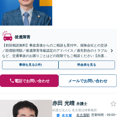
後遺障害
【初回相談無料】事故直後からのご相談も受付中。保険会社との交渉
／賠償額増額／後遺障害等級認定のアドバイス／過失割合のトラブル
など、交通事故のお困りごとはどの段階でもご相談ください【弁護士
費用特約の利用可】【夜間・休日相談可】【金山駅5分】
事例を見る(1件)
料金表を見る
電話でお問い合わせ
メールでお問い合わせ
赤田 光晴
弁護士
弁護士法人心 名古屋法律事務所
名古屋駅
営業時間：09:00~
愛
名古屋