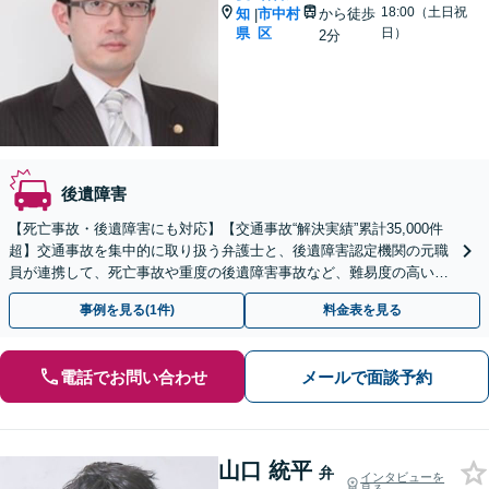
18:00（土日祝
知
市中村
から徒歩
|
県
区
日）
2分
後遺障害
【死亡事故・後遺障害にも対応】【交通事故“解決実績”累計35,000件
超】交通事故を集中的に取り扱う弁護士と、後遺障害認定機関の元職
員が連携して、死亡事故や重度の後遺障害事故など、難易度の高い事
案についても対応させていただきます。
事例を見る(1件)
料金表を見る
電話でお問い合わせ
メールで面談予約
山口 統平
弁
インタビューを