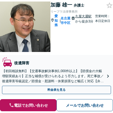
加藤 雄一
弁護士
リーブラ法律事務所
愛
久屋大通駅
営業時間：
名古屋
知
|
本日定休日
から徒歩3分
市中区
県
後遺障害
【初回相談無料】【交通事故解決事例1,000件以上】【賠償金の大幅
増額実績あり】正当な補償が受けられるよう尽力します。死亡事故／
後遺障害等級認定／賠償金・慰謝料・休業損害など幅広く対応【弁護
士費用特約利用可】【久屋大通駅3分】
料金表を見る
電話でお問い合わせ
メールでお問い合わせ