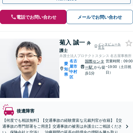
電話でお問い合わせ
メールでお問い合わせ
菊入 誠一
弁
インタビューを
見る
護士
弁護士法人プロテクトスタンス 名古屋事務所
名古
国際センタ
営業時間：09:00
愛
屋市
~19:00（土日祝
ー駅
から徒
知
|
中村
日）
歩1分
県
区
後遺障害
【何度でも相談無料】【交通事故の経験豊富な元裁判官が在籍】【交
通事故の専門部署をご用意】交通事故の被害は弁護士にご相談くださ
い。保険会社と交渉し、治療期間の延長や賠償金の増額を勝ち取りま