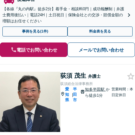
【各線『丸の内駅』徒歩2分】着手金・相談料0円｜成功報酬制｜弁護
士費用後払い｜電話24H｜土日祝日｜保険会社との交渉・賠償金額の
増額はお任せください
事例を見る(1件)
料金表を見る
電話でお問い合わせ
メールでお問い合わせ
荻須 茂生
弁護士
荻須総合法律事務所
愛
半
知多半田駅
か
営業時間：本
知
田
|
日定休日
ら徒歩1分
県
市