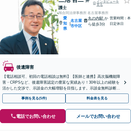
弁
インタビューを
見る
護士
旭合同法律事務所 名古屋事務所
愛
丸の内駅
か
営業時間：本
名古屋
知
|
日定休日
ら徒歩3分
市中区
県
後遺障害
【電話相談可、初回の電話相談は無料】【医師と連携】高次脳機能障
害・CRPSなど、後遺障害認定の豊富な実績あり！30年以上の経験を
活かした交渉で、示談金の大幅増額を目指します。示談金無料診断サ
ービスあり【夜間休日対応】【丸の内駅3分】
事例を見る(5件)
料金表を見る
電話でお問い合わせ
メールでお問い合わせ