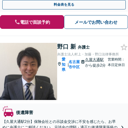
用特約を利用可能【名古屋駅10分】【休日・夜間面談可】
料金表を見る
電話で面談予約
メールでお問い合わせ
野口 新
弁護士
弁護士法人村上・加藤・野口法律事務所
愛
久屋大通駅
営業時間：
名古屋
知
|
本日定休日
から徒歩2分
市中区
県
後遺障害
【久屋大通駅2分】保険会社との示談金交渉に不安を感じたら、お早
めに弁護士にご相談ください。示談金の増額・適正な後遺障害等級の