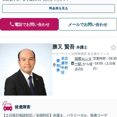
料金表を見る
電話でお問い合わせ
メールでお問い合わせ
勝又 賢吾
弁護士
ベリーベスト法律事務所 名古屋オフィス
名古
国際センタ
営業時間：09:30
愛
屋市
~18:00（土日祝
ー駅
から徒
知
|
中村
日）
歩2分
県
区
後遺障害
【土日祝日相談対応／全国対応】弁護士、パラリーガル、医療コーデ