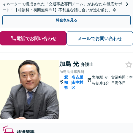
ィネーターで構成された「交通事故専門チーム」があなたを徹底サポ
ート！【相談料：初回無料※1】不利益な話し合いが進む前に、今す
ぐ相談！
料金表を見る
電話でお問い合わせ
メールでお問い合わせ
加島 光
弁護士
加島法律事務所
愛
名古屋
岩塚駅
か
営業時間：本
知
市中村
|
日定休日
ら徒歩1分
県
区
後遺障害