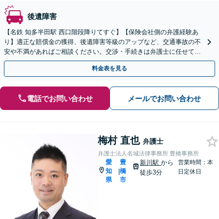
後遺障害
【名鉄 知多半田駅 西口階段降りてすぐ】【保険会社側の弁護経験あ
り】適正な賠償金の獲得、後遺障害等級のアップなど、交通事故の不
安や不満があればご相談ください。交渉・手続きは弁護士に任せて、
治療にご専念を【初回相談30分無料】
料金表を見る
電話でお問い合わせ
メールでお問い合わせ
梅村 直也
弁護士
弁護士法人名城法律事務所 豊橋事務所
愛
豊
新川駅
から
営業時間：本
知
橋
|
日定休日
徒歩3分
県
市