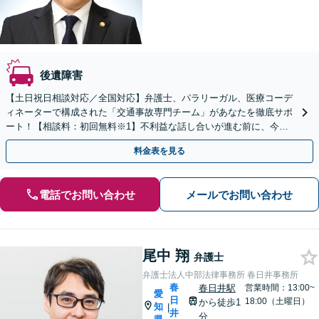
後遺障害
【土日祝日相談対応／全国対応】弁護士、パラリーガル、医療コーデ
ィネーターで構成された「交通事故専門チーム」があなたを徹底サポ
ート！【相談料：初回無料※1】不利益な話し合いが進む前に、今す
ぐ相談！
料金表を見る
電話でお問い合わせ
メールでお問い合わせ
尾中 翔
弁護士
弁護士法人中部法律事務所 春日井事務所
春
春日井駅
営業時間：13:00~
愛
日
18:00（土曜日）
から徒歩1
知
|
井
分