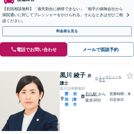
【初回相談無料】「過失割合に納得できない」「相手の保険会社から
病院通いに対してプレッシャーをかけられる」そんなときはぜひご相
談ください。
料金表を見る
電話でお問い合わせ
メールで面談予約
黒川 綾子
弁
インタビューを
見る
護士
黒川法律事務所
愛
岩
石仏駅
から
営業時間：本
知
倉
|
日定休日
徒歩10分
県
市