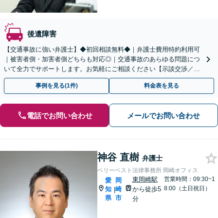
後遺障害
【交通事故に強い弁護士】◆初回相談無料◆｜弁護士費用特約利用可
｜被害者側・加害者側どちらも対応◎｜交通事故のあらゆる問題につ
いて全力でサポートします。お気軽にご相談ください【示談交渉／裁
判／被害者請求／後遺障害等級】
事例を見る(1件)
料金表を見る
電話でお問い合わせ
メールでお問い合わせ
神谷 直樹
弁護士
ベリーベスト法律事務所 岡崎オフィス
東岡崎駅
営業時間：09:30~1
愛
岡
8:00（土日祝日）
知
崎
から徒歩5
|
県
市
分