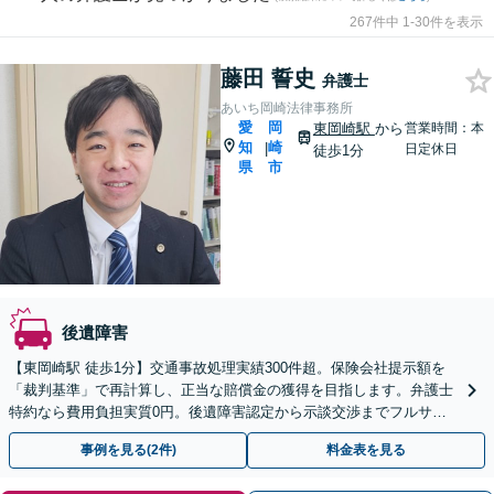
267件中 1-30件を表示
藤田 誓史
弁護士
あいち岡崎法律事務所
愛
岡
東岡崎駅
から
営業時間：本
知
崎
|
日定休日
徒歩1分
県
市
後遺障害
【東岡崎駅 徒歩1分】交通事故処理実績300件超。保険会社提示額を
「裁判基準」で再計算し、正当な賠償金の獲得を目指します。弁護士
特約なら費用負担実質0円。後遺障害認定から示談交渉までフルサポ
ートし、最善の解決へ導きます。
事例を見る(2件)
料金表を見る