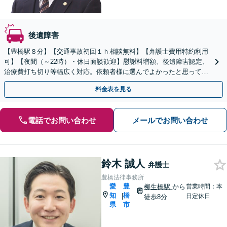
後遺障害
【豊橋駅８分】【交通事故初回１ｈ相談無料】【弁護士費用特約利用
可】【夜間（～22時）・休日面談歓迎】慰謝料増額、後遺障害認定、
治療費打ち切り等幅広く対応。依頼者様に選んでよかったと思っても
らえるよう尽力します。ぜひご相談ください。
料金表を見る
電話でお問い合わせ
メールでお問い合わせ
鈴木 誠人
弁護士
豊橋法律事務所
愛
豊
柳生橋駅
から
営業時間：本
知
橋
|
日定休日
徒歩8分
県
市