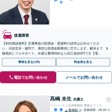
県
市
後遺障害
【初回相談無料】交通事故の賠償金・慰謝料の請求はお任せくださ
い。示談交渉・裁判で、適切な賠償金額獲得に尽力します。解決まで
徹底的にフルサポート。弁護士費用特約なら自己負担0円です【電
話・オンライン相談可】
事例を見る(1件)
料金表を見る
電話でお問い合わせ
メールでお問い合わせ
髙嶋 未生
弁護士
ベリーベスト法律事務所 豊橋オフィス
愛
豊
豊橋駅
か
営業時間：09:30~1