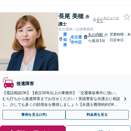
長尾 美穂
弁
インタビューを
見る
護士
名古屋第一法律事務所
愛
丸の内駅
か
営業時間：本
名古屋
知
|
日定休日
ら徒歩1分
市中区
県
後遺障害
【電話相談OK】【創立50年以上の事務所】「交通事故事件に強い」
むち打ちから後遺障害までお任せください！実績豊富な弁護士に相談
し、少しでも多くの賠償金を獲得しましょう【弁護士費用特約OK】
「複雑な案件は複数の弁護士で対応」【初回相談無料】
事例を見る(1件)
料金表を見る