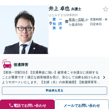
井上 卓也
弁護士
はなみずき法律事務所
愛
一
尾張一宮駅
か
営業時間：本
知
宮
|
日定休日
ら徒歩5分
県
市
後遺障害
【尾張一宮駅2分】【交通事故に強い】被害者こそ弁護士に依頼する
ことが重要です！適正な損害補償を受け、安心して治療を続けられる
ようサポートいたします。【主婦（夫）の休業補償】【後遺障害等級
認定】【死亡事案】【初回相談無料】
料金表を見る
電話でお問い合わせ
メールでお問い合わせ