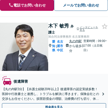
電話でお問い合わせ
メールでお問い合わせ
木下 敏秀
弁
インタビューを
見る
護士
旭合同法律事務所 名古屋事務所
丸の内駅
営業時間：09:00~
愛
名古
17:00（土日祝
知
屋市
から徒歩3
|
県
中区
日）
分
後遺障害
【丸の内駅3分】【弁護士経験20年以上】後遺障害の認定実績多数！
医師や行政書士と連携し、トラブルを解決に導きます。保険会社との
交渉もお任せください。損害賠償金の増額、治療費の打ち切り、休業
損害、示談交渉など幅広い分野に対応【初回面談無料】
料金表を見る