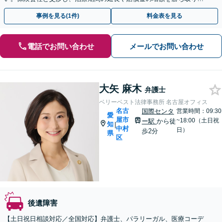
す。後遺障害の等級認定の手続きなどもお任せください。
事例を見る(1件)
料金表を見る
電話でお問い合わせ
メールでお問い合わせ
大矢 麻木
弁護士
ベリーベスト法律事務所 名古屋オフィス
名古
国際センタ
営業時間：09:30
愛
屋市
~18:00（土日祝
ー駅
から徒
知
|
中村
日）
歩2分
県
区
後遺障害
【土日祝日相談対応／全国対応】弁護士、パラリーガル、医療コーデ