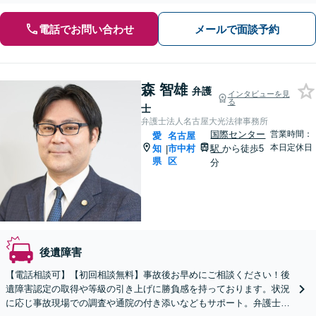
電話でお問い合わせ
メールで面談予約
森 智雄
弁護
インタビューを見
る
士
弁護士法人名古屋大光法律事務所
国際センター
営業時間：
愛
名古屋
本日定休日
知
市中村
駅
から徒歩5
|
県
区
分
後遺障害
【電話相談可】【初回相談無料】事故後お早めにご相談ください！後
遺障害認定の取得や等級の引き上げに勝負感を持っております。状況
に応じ事故現場での調査や通院の付き添いなどもサポート。弁護士費