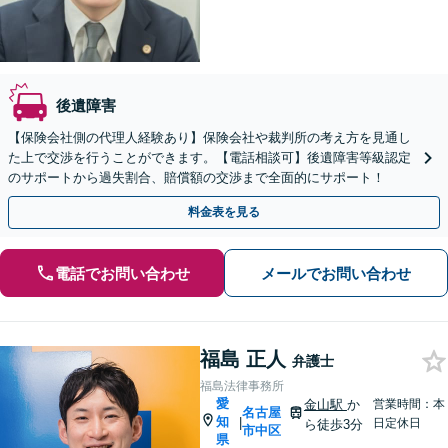
後遺障害
【保険会社側の代理人経験あり】保険会社や裁判所の考え方を見通し
た上で交渉を行うことができます。【電話相談可】後遺障害等級認定
のサポートから過失割合、賠償額の交渉まで全面的にサポート！
料金表を見る
電話でお問い合わせ
メールでお問い合わせ
福島 正人
弁護士
福島法律事務所
愛
金山駅
か
営業時間：本
名古屋
知
|
日定休日
ら徒歩3分
市中区
県