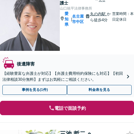
見る
護士
山口統平法律事務所
愛
丸の内駅
か
営業時間：本
名古屋
知
|
日定休日
ら徒歩4分
市中区
県
後遺障害
【経験豊富な弁護士が対応】【弁護士費用特約保険にも対応】【初回
法律相談30分無料】まずはお気軽にご相談ください。
事例を見る(1件)
料金表を見る
電話で面談予約
三池 哲二