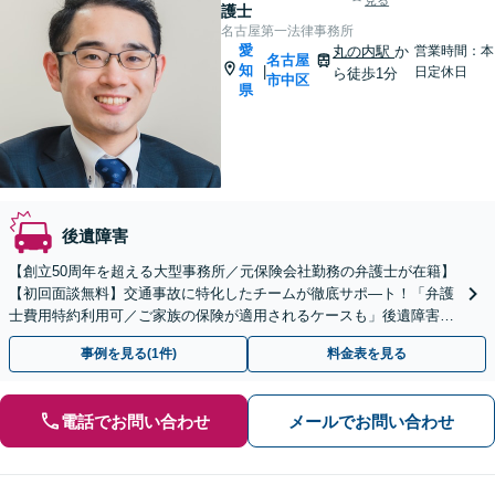
見る
護士
名古屋第一法律事務所
愛
丸の内駅
か
営業時間：本
名古屋
知
|
日定休日
ら徒歩1分
市中区
県
後遺障害
【創立50周年を超える大型事務所／元保険会社勤務の弁護士が在籍】
【初回面談無料】交通事故に特化したチームが徹底サポ―ト！「弁護
士費用特約利用可／ご家族の保険が適用されるケースも」後遺障害等
級認／重度障害／死亡事故など【休日・夜間面談可】
事例を見る(1件)
料金表を見る
電話でお問い合わせ
メールでお問い合わせ