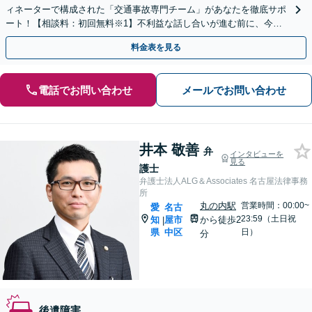
ィネーターで構成された「交通事故専門チーム」があなたを徹底サポ
ート！【相談料：初回無料※1】不利益な話し合いが進む前に、今す
ぐ相談！
料金表を見る
電話でお問い合わせ
メールでお問い合わせ
井本 敬善
弁
インタビューを
見る
護士
弁護士法人ALG＆Associates 名古屋法律事務
所
丸の内駅
営業時間：00:00~
愛
名古
23:59（土日祝
知
屋市
から徒歩2
|
県
中区
日）
分
後遺障害