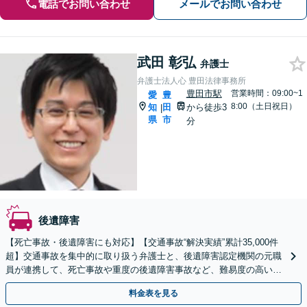
電話でお問い合わせ
メールでお問い合わせ
武田 彰弘
弁護士
弁護士法人心 豊田法律事務所
豊田市駅
営業時間：09:00~1
愛
豊
8:00（土日祝日）
知
田
から徒歩3
|
県
市
分
後遺障害
【死亡事故・後遺障害にも対応】【交通事故“解決実績”累計35,000件
超】交通事故を集中的に取り扱う弁護士と、後遺障害認定機関の元職
員が連携して、死亡事故や重度の後遺障害事故など、難易度の高い事
案についても対応させていただきます。
料金表を見る