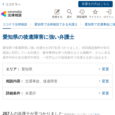
弁護士の方はこちら
ココナラへ
投稿する
探す
閲覧履歴
マイリスト
ログイン
ココナラ法律相談
愛知県で法律相談できる弁護士
愛知県で交通事故に
愛知県の後遺障害に強い弁護士
愛知県で後遺障害に強い弁護士が267名見つかりました。初回面談無料や休日
面談に対応している弁護士、解決事例を持つ弁護士なども掲載中。さらに名古
屋市中区や名古屋市中村区、一宮市などの地域条件で弁護士を絞り込めます。
交通事故に関係する自動車事故やバイク事故、自転車事故等の細かな分野での
絞り込み検索もでき便利です。特にあいち岡崎法律事務所の藤田 誓史弁護士や
エリア
愛知県
変更
豊橋みらい法律事務所の鴨下 卓治弁護士、よつば法律事務所の鈴木 隆史弁護士
のプロフィール情報や弁護士費用、強みなどが注目されています。『愛知県で
相談内容
交通事故、後遺障害
変更
土日や夜間に発生した後遺障害のトラブルを今すぐに弁護士に相談したい』
『後遺障害のトラブル解決の実績豊富な近くの弁護士を検索したい』『初回相
談無料で後遺障害を法律相談できる愛知県内の弁護士に相談予約したい』など
詳細条件
未選択
変更
でお困りの相談者さんにおすすめです。
267
人の弁護士が見つかりました
(検索結果について詳しくは
こちら
)