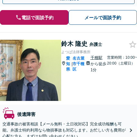
電話で面談予約
メールで面談予約
鈴木 隆史
弁護士
よつば法律事務所
千種駅
営業時間：10:00~
愛
名古屋
20:00（土曜日）
知
市千種
から徒歩
|
県
区
1分
後遺障害
交通事故の被害相談【メール無料・土日祝対応】完全成功報酬も可
能。弁護士特約利用なら物損事故も対応します。お忙しい方も費用が
心配な方も、まずはお問い合わせください。