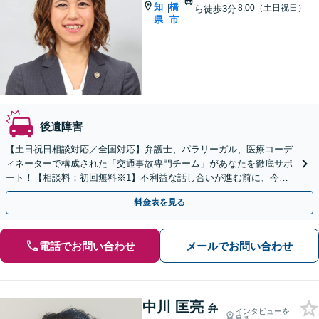
知
橋
|
8:00（土日祝日）
ら徒歩3分
県
市
後遺障害
【土日祝日相談対応／全国対応】弁護士、パラリーガル、医療コーデ
ィネーターで構成された「交通事故専門チーム」があなたを徹底サポ
ート！【相談料：初回無料※1】不利益な話し合いが進む前に、今す
ぐ相談！
料金表を見る
電話でお問い合わせ
メールでお問い合わせ
中川 匡亮
弁
インタビューを