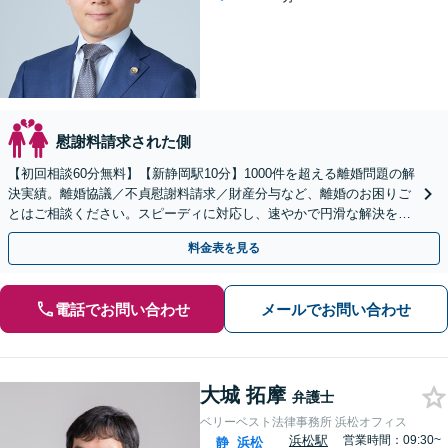
慰謝料請求された側
【初回相談60分無料】【新静岡駅10分】1000件を超える離婚問題の解
決実績。離婚協議／不貞慰謝料請求／財産分与など、離婚のお困りご
とはご相談ください。スピーディに対応し、速やかで円滑な解決を目
指します【女性弁護士・男性弁護士どちらも所属】
料金表を見る
電話でお問い合わせ
メールでお問い合わせ
大城 拓摩
弁護士
ベリーベスト法律事務所 浜松オフィス
浜松駅
営業時間：09:30~
静
浜松