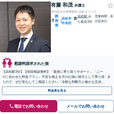
有簾 和茂
弁護士
JPS総合法律事務所 浜松オフィス
静
浜松駅
か
営業時間：本
浜松市
岡
|
日定休日
ら徒歩3分
中央区
県
慰謝料請求された側
【浜松駅3分】【初回相談無料】「親身に寄り添うサポート」「ニー
ズに合わせた料金プラン」不安を抱える方の心強い味方として寄り添
うので、ぜひ安心してご相談ください「冷静な判断力と確かな交渉力
で、あなたの権利を守ります」【休日・夜間相談可】
料金表を見る
電話でお問い合わせ
メールでお問い合わせ