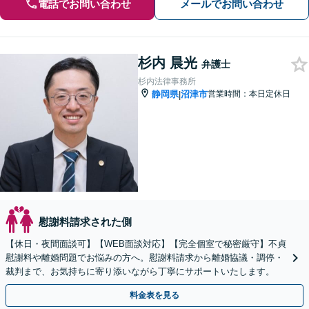
電話でお問い合わせ
メールでお問い合わせ
杉内 晨光
弁護士
杉内法律事務所
静岡県
沼津市
営業時間：本日定休日
|
慰謝料請求された側
【休日・夜間面談可】【WEB面談対応】【完全個室で秘密厳守】不貞
慰謝料や離婚問題でお悩みの方へ。慰謝料請求から離婚協議・調停・
裁判まで、お気持ちに寄り添いながら丁寧にサポートいたします。
料金表を見る