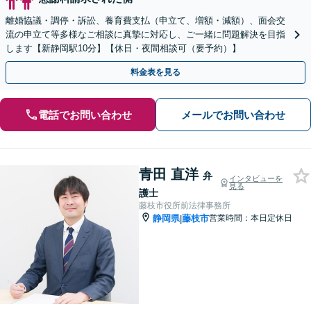
離婚協議・調停・訴訟、養育費支払（申立て、増額・減額）、面会交
流の申立て等多様なご相談に真摯に対応し、ご一緒に問題解決を目指
します【新静岡駅10分】【休日・夜間相談可（要予約）】
料金表を見る
電話でお問い合わせ
メールでお問い合わせ
青田 直洋
弁
インタビューを
見る
護士
藤枝市役所前法律事務所
静岡県
藤枝市
営業時間：本日定休日
|