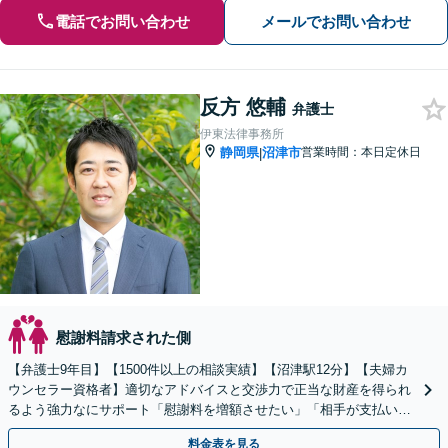
電話でお問い合わせ
メールでお問い合わせ
反方 悠輔
弁護士
伊東法律事務所
静岡県
沼津市
営業時間：本日定休日
|
慰謝料請求された側
【弁護士9年目】【1500件以上の相談実績】【沼津駅12分】【夫婦カ
ウンセラー資格者】適切なアドバイスと交渉力で正当な財産を得られ
るよう強力なにサポート「慰謝料を増額させたい」「相手が支払いに
応じない」などもご相談を【初回相談30分無料】
料金表を見る