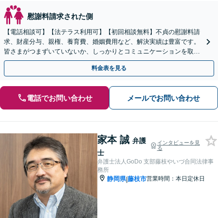
慰謝料請求された側
【電話相談可】【法テラス利用可】【初回相談無料】不貞の慰謝料請
求、財産分与、親権、養育費、婚姻費用など、解決実績は豊富です。
皆さまがつまずいていないか、しっかりとコミュニケーションを取り
ながらお話を進めてまいります
料金表を見る
電話でお問い合わせ
メールでお問い合わせ
家本 誠
弁護
インタビューを見
る
士
弁護士法人GoDo 支部藤枝やいづ合同法律事
務所
静岡県
藤枝市
営業時間：本日定休日
|