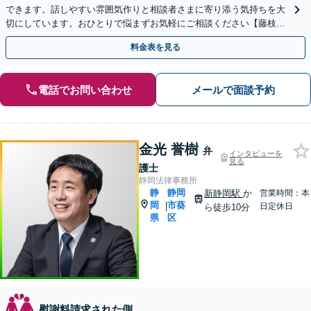
できます。話しやすい雰囲気作りと相談者さまに寄り添う気持ちを大
切にしています。おひとりで悩まずお気軽にご相談ください【藤枝の
老舗事務所】【弁護士3人在籍】
料金表を見る
電話でお問い合わせ
メールで面談予約
金光 誉樹
弁
インタビューを
見る
護士
静岡法律事務所
静
静岡
新静岡駅
か
営業時間：本
岡
市葵
|
日定休日
ら徒歩10分
県
区
慰謝料請求された側