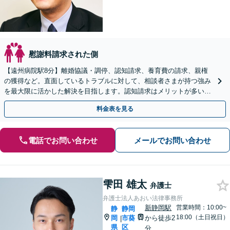
慰謝料請求された側
【遠州病院駅8分】離婚協議・調停、認知請求、養育費の請求、親権
の獲得など。直面しているトラブルに対して、相談者さまが持つ強み
を最大限に活かした解決を目指します。認知請求はメリットが多いの
で、弁護士と詳しくお話してみませんか【初回相談無料】
料金表を見る
電話でお問い合わせ
メールでお問い合わせ
雫田 雄太
弁護士
弁護士法人あおい法律事務所
新静岡駅
営業時間：10:00~
静
静岡
18:00（土日祝日）
岡
市葵
から徒歩2
|
県
区
分