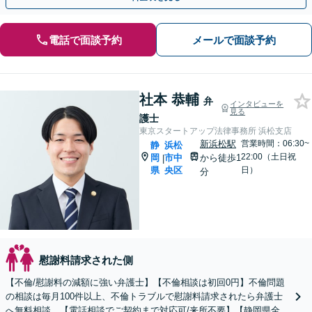
電話で面談予約
メールで面談予約
社本 恭輔
弁
インタビューを
見る
護士
東京スタートアップ法律事務所 浜松支店
新浜松駅
営業時間：06:30~
静
浜松
22:00（土日祝
岡
市中
から徒歩1
|
県
央区
日）
分
慰謝料請求された側
【不倫/慰謝料の減額に強い弁護士】【不倫相談は初回0円】不倫問題
の相談は毎月100件以上、不倫トラブルで慰謝料請求されたら弁護士
へ無料相談。【電話相談でご契約まで対応可/来所不要】【静岡県全域