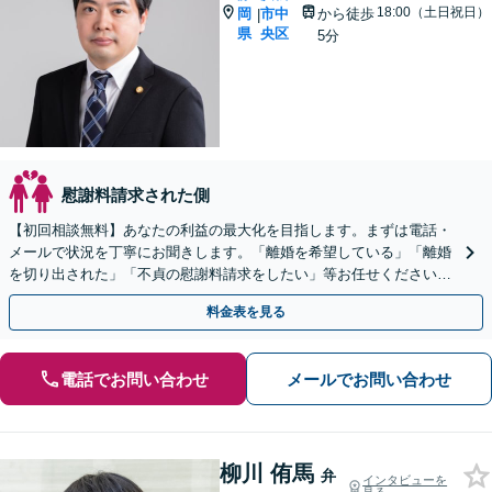
18:00（土日祝日）
岡
市中
から徒歩
|
県
央区
5分
慰謝料請求された側
【初回相談無料】あなたの利益の最大化を目指します。まずは電話・
メールで状況を丁寧にお聞きします。「離婚を希望している」「離婚
を切り出された」「不貞の慰謝料請求をしたい」等お任せください。
【リーズナブルな料金設定】
料金表を見る
電話でお問い合わせ
メールでお問い合わせ
柳川 侑馬
弁
インタビューを