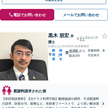
料金表を見る
電話でお問い合わせ
メールでお問い合わせ
黒木 朋宏
弁
インタビューを
見る
護士
弁護士法人KURATA 焼津事務所
静
焼
焼津駅
から
営業時間：本
岡
津
|
日定休日
徒歩2分
県
市
慰謝料請求された側
【初回相談無料】【法テラス利用可能】離婚協議や調停、不貞慰謝料
の請求、財産分与、親権など。依頼者ファーストで、より良い解決策