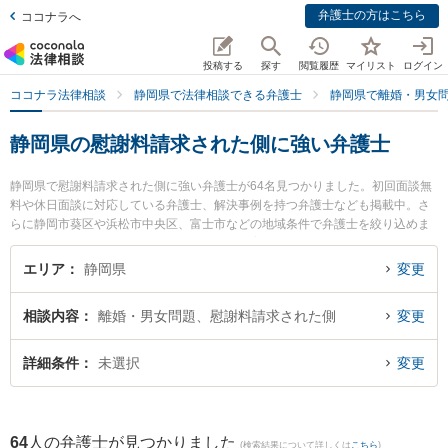
弁護士の方はこちら
ココナラへ
投稿する
探す
閲覧履歴
マイリスト
ログイン
ココナラ法律相談
静岡県で法律相談できる弁護士
静岡県で離婚・男女
静岡県の慰謝料請求された側に強い弁護士
静岡県で慰謝料請求された側に強い弁護士が64名見つかりました。初回面談無
料や休日面談に対応している弁護士、解決事例を持つ弁護士なども掲載中。さ
らに静岡市葵区や浜松市中央区、富士市などの地域条件で弁護士を絞り込めま
す。離婚・男女問題に関係する財産分与や養育費、親権等の細かな分野での絞
り込み検索もでき便利です。特にベリーベスト法律事務所 沼津オフィスの太田
エリア
静岡県
変更
佳佑弁護士や伊東法律事務所の反方 悠輔弁護士、東京スタートアップ法律事務
所 浜松支店の社本 恭輔弁護士のプロフィール情報や弁護士費用、強みなどが注
相談内容
離婚・男女問題、慰謝料請求された側
変更
目されています。『静岡県で土日や夜間に発生した慰謝料請求された側のトラ
ブルを今すぐに弁護士に相談したい』『慰謝料請求された側のトラブル解決の
実績豊富な近くの弁護士を検索したい』『初回相談無料で慰謝料請求された側
詳細条件
未選択
変更
を法律相談できる静岡県内の弁護士に相談予約したい』などでお困りの相談者
さんにおすすめです。
64
人の弁護士が見つかりました
(検索結果について詳しくは
こちら
)