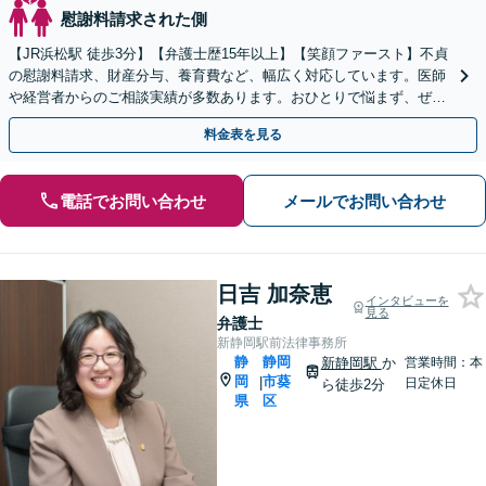
慰謝料請求された側
【JR浜松駅 徒歩3分】【弁護士歴15年以上】【笑顔ファースト】不貞
の慰謝料請求、財産分与、養育費など、幅広く対応しています。医師
や経営者からのご相談実績が多数あります。おひとりで悩まず、ぜひ
弁護士にご相談ください。【初回面談無料】
料金表を見る
電話でお問い合わせ
メールでお問い合わせ
日吉 加奈恵
インタビューを
見る
弁護士
新静岡駅前法律事務所
静
静岡
新静岡駅
か
営業時間：本
岡
市葵
|
日定休日
ら徒歩2分
県
区