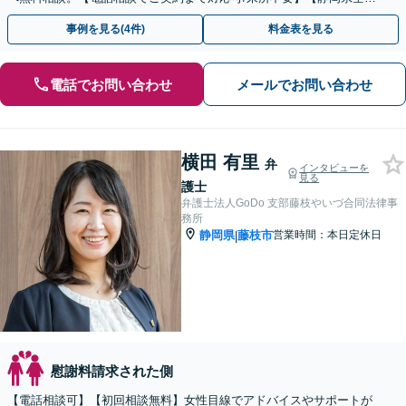
対応】
事例を見る(4件)
料金表を見る
電話でお問い合わせ
メールでお問い合わせ
横田 有里
弁
インタビューを
見る
護士
弁護士法人GoDo 支部藤枝やいづ合同法律事
務所
静岡県
藤枝市
営業時間：本日定休日
|
慰謝料請求された側
【電話相談可】【初回相談無料】女性目線でアドバイスやサポートが