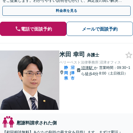
をご提案します。わかりやすい説明を心がけて、満足度の高い解決を
目指します【焼津駅2分】
料金表を見る
電話で面談予約
メールで面談予約
米田 幸司
弁護士
ベリーベスト法律事務所 沼津オフィス
静
沼
沼津駅
か
営業時間：09:30~1
岡
津
|
8:00（土日祝日）
ら徒歩4分
県
市
慰謝料請求された側
【初回相談無料】あなたの利益の最大化を目指します。まずは電話・