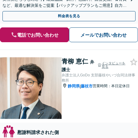
など、最適な解決策をご提案【バックアッププランもご用意】自力で
書面作成をしたい方におすすめ【法テラス可】
料金表を見る
電話でお問い合わせ
メールでお問い合わせ
青柳 恵仁
弁
インタビューを
見る
護士
弁護士法人GoDo 支部藤枝やいづ合同法律事
務所
静岡県
藤枝市
営業時間：本日定休日
|
慰謝料請求された側