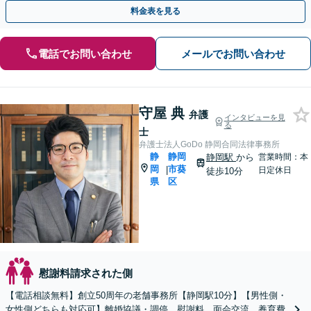
ください。【完全個室対応】
料金表を見る
電話でお問い合わせ
メールでお問い合わせ
守屋 典
弁護
インタビューを見
る
士
弁護士法人GoDo 静岡合同法律事務所
静
静岡
静岡駅
から
営業時間：本
岡
市葵
|
日定休日
徒歩10分
県
区
慰謝料請求された側
【電話相談無料】創立50周年の老舗事務所【静岡駅10分】【男性側・
女性側どちらも対応可】離婚協議・調停、慰謝料、面会交流、養育費