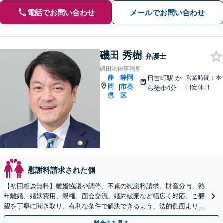
電話でお問い合わせ
メールでお問い合わせ
磯田 秀樹
弁護士
磯田法律事務所
静
静岡
日吉町駅
か
営業時間：本
岡
市葵
|
日定休日
ら徒歩4分
県
区
慰謝料請求された側
【初回相談無料】離婚協議や調停、不貞の慰謝料請求、財産分与、熟
年離婚、婚姻費用、親権、面会交流、婚約破棄など幅広く対応。ご要
望を丁寧に聞き取り、有利な条件で解決できるよう、法的側面よりお
力添えいたします【完全個室で対応】