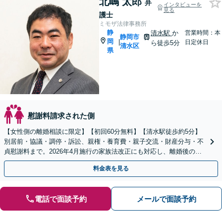
北嶋 太郎
弁
インタビューを
見る
護士
ミモザ法律事務所
静
清水駅
か
営業時間：本
静岡市
岡
|
日定休日
ら徒歩5分
清水区
県
慰謝料請求された側
【女性側の離婚相談に限定】【初回60分無料】【清水駅徒歩約5分】
別居前・協議・調停・訴訟、親権・養育費・親子交流・財産分与・不
貞慰謝料まで。2026年4月施行の家族法改正にも対応し、離婚後の生
活を見据えて解決を支えます。
料金表を見る
電話で面談予約
メールで面談予約