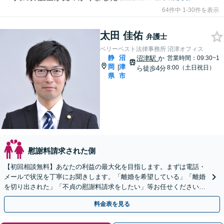
64件中 1-30件を表示
太田 佳佑
弁護士
ベリーベスト法律事務所 沼津オフィス
静
沼
沼津駅
か
営業時間：09:30~1
岡
津
|
8:00（土日祝日）
ら徒歩4分
県
市
慰謝料請求された側
【初回相談無料】あなたの利益の最大化を目指します。まずは電話・
メールで状況を丁寧にお聞きします。「離婚を希望している」「離婚
を切り出された」「不貞の慰謝料請求をしたい」等お任せください。
【リーズナブルな料金設定】
料金表を見る