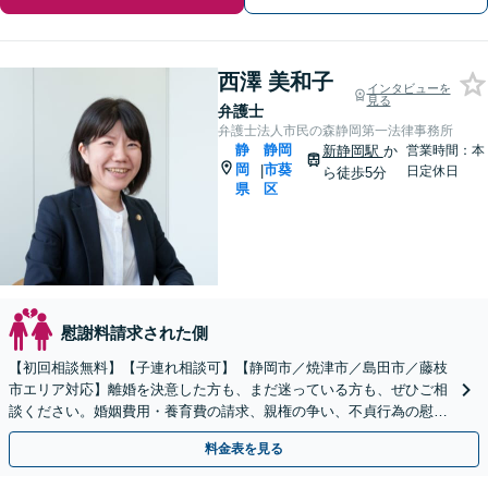
西澤 美和子
インタビューを
見る
弁護士
弁護士法人市民の森静岡第一法律事務所
静
静岡
新静岡駅
か
営業時間：本
岡
市葵
|
日定休日
ら徒歩5分
県
区
慰謝料請求された側
【初回相談無料】【子連れ相談可】【静岡市／焼津市／島田市／藤枝
市エリア対応】離婚を決意した方も、まだ迷っている方も、ぜひご相
談ください。婚姻費用・養育費の請求、親権の争い、不貞行為の慰謝
料請求、離婚原因の有無、財産分与など
料金表を見る