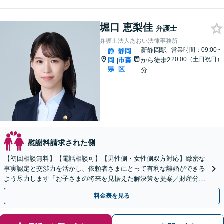
堀口 恵梨佳
弁護士
弁護士法人あおい法律事務所
新静岡駅
営業時間：09:00~
静
静岡
20:00（土日祝日）
岡
市葵
から徒歩2
|
県
区
分
慰謝料請求された側
【初回相談無料】【電話相談可】【男性側・女性側双方対応】緻密な
事実認定と交渉力を活かし、依頼者さまにとって有利な離婚ができる
よう尽力します「お子さまの将来を見据えた解決策を提案／財産分
与・養育費・親権」【子連れ相談可】【休日・夜間相談可】
料金表を見る