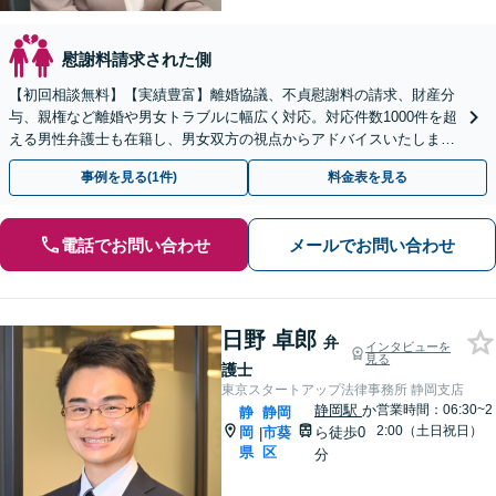
慰謝料請求された側
【初回相談無料】【実績豊富】離婚協議、不貞慰謝料の請求、財産分
与、親権など離婚や男女トラブルに幅広く対応。対応件数1000件を超
える男性弁護士も在籍し、男女双方の視点からアドバイスいたします
【新静岡駅直結】【子連れ相談OK】
事例を見る(1件)
料金表を見る
電話でお問い合わせ
メールでお問い合わせ
日野 卓郎
弁
インタビューを
見る
護士
東京スタートアップ法律事務所 静岡支店
静岡駅
か
営業時間：06:30~2
静
静岡
2:00（土日祝日）
岡
市葵
ら徒歩0
|
県
区
分