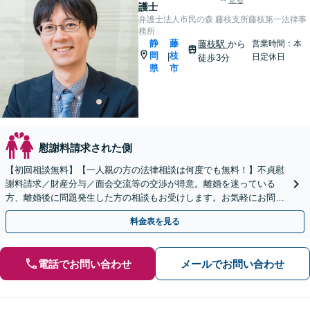
見る
護士
弁護士法人市民の森 藤枝支所藤枝第一法律事
務所
静
藤
藤枝駅
から
営業時間：本
岡
枝
|
日定休日
徒歩3分
県
市
慰謝料請求された側
【初回相談無料】【一人親の方の法律相談は何度でも無料！】不貞慰
謝料請求／財産分与／面会交流等の交渉が得意。離婚を迷っている
方、離婚後に問題発生した方の相談もお受けします。お気軽にお問い
合わせください【完全個室相談】【藤枝駅1分】
料金表を見る
電話でお問い合わせ
メールでお問い合わせ