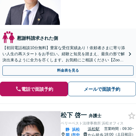
慰謝料請求された側
【初回電話相談10分無料】豊富な受任実績あり！依頼者さまに寄り添
い人生の再スタートをお手伝い。経験と知見を踏まえ、最良の形で解
決出来るように全力を尽くします。お気軽にご相談ください【Zoom
相談可】【全国対応可】【新清水駅5分】
料金表を見る
電話で面談予約
メールで面談予約
松下 啓一
弁護士
ベリーベスト法律事務所 浜松オフィス
浜松駅
営業時間：09:30~
静
浜松
18:00（土日祝日）
岡
市中
から徒歩
|