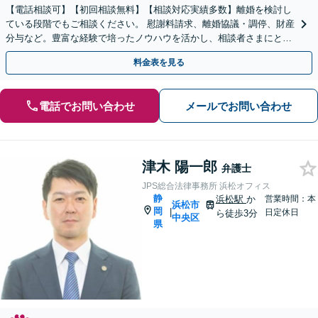
【電話相談可】【初回相談無料】【相談対応実績多数】離婚を検討し
ている段階でもご相談ください。 慰謝料請求、離婚協議・調停、財産
分与など。豊富な経験で培ったノウハウを活かし、相談者さまにとっ
て最善の解決を目指します
料金表を見る
電話でお問い合わせ
メールでお問い合わせ
津木 陽一郎
弁護士
JPS総合法律事務所 浜松オフィス
静
浜松駅
か
営業時間：本
浜松市
岡
|
日定休日
ら徒歩3分
中央区
県