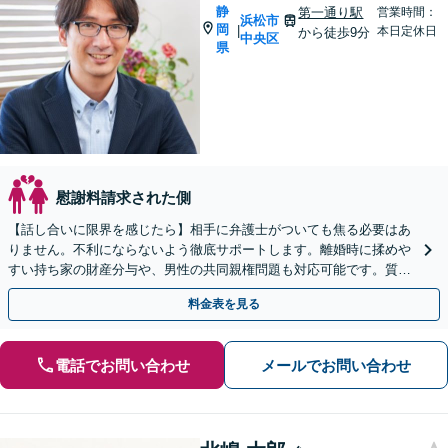
静
第一通り駅
営業時間：
浜松市
岡
|
本日定休日
から徒歩9分
中央区
県
慰謝料請求された側
【話し合いに限界を感じたら】相手に弁護士がついても焦る必要はあ
りません。不利にならないよう徹底サポートします。離婚時に揉めや
すい持ち家の財産分与や、男性の共同親権問題も対応可能です。質の
高い解決を目指します。まずはご相談ください。
料金表を見る
電話でお問い合わせ
メールでお問い合わせ