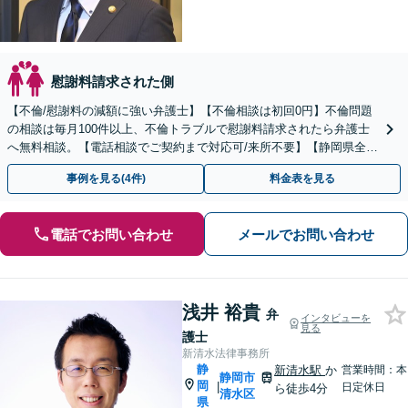
慰謝料請求された側
【不倫/慰謝料の減額に強い弁護士】【不倫相談は初回0円】不倫問題
の相談は毎月100件以上、不倫トラブルで慰謝料請求されたら弁護士
へ無料相談。【電話相談でご契約まで対応可/来所不要】【静岡県全域
対応】
事例を見る(4件)
料金表を見る
電話でお問い合わせ
メールでお問い合わせ
浅井 裕貴
弁
インタビューを
見る
護士
新清水法律事務所
静
新清水駅
か
営業時間：本
静岡市
岡
|
日定休日
ら徒歩4分
清水区
県