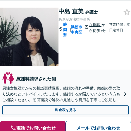
中島 直美
弁護士
あさがお法律事務所
静
八幡駅
か
営業時間：本
浜松市
岡
|
日定休日
ら徒歩7分
中央区
県
慰謝料請求された側
男性女性双方からの相談実績豊富。離婚の流れや準備、離婚の際の取
り決めなどアドバイスいたします。離婚するか悩んでいるという方も
ご相談ください。初回面談で解決の見通しや費用を丁寧にご説明しま
す。不貞相手への慰謝料請求や、請求を受けた方にも対応。
料金表を見る
電話でお問い合わせ
メールでお問い合わせ