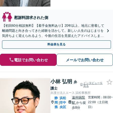
慰謝料請求された側
【初回60分相談無料】【着手金無料あり】20年以上、地元に密着して
離婚問題と向き合ってきた経験を活かして。新しい人生のはじまりを
気持ちよく迎えられるよう、今後の生活を見据えたアドバイスします
【当日／休日／夜間／電話相談可】【全国出張対応】
料金表を見る
電話でお問い合わせ
メールでお問い合わせ
小林 弘明
弁
インタビューを
見る
護士
弁護士法人エース 浜松事務所
遠州病院
営業時間：08:00~
静
浜松
22:00（土日祝
岡
市中
駅
から徒
|
県
央区
日）
歩8分