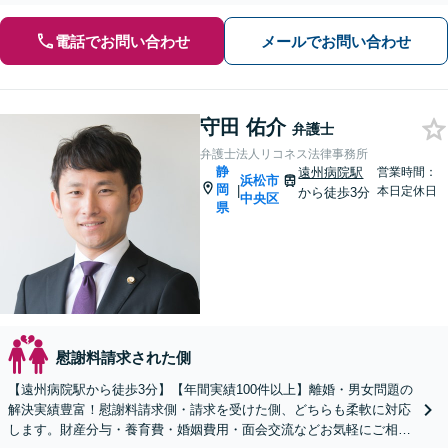
電話でお問い合わせ
メールでお問い合わせ
守田 佑介
弁護士
弁護士法人リコネス法律事務所
静
遠州病院駅
営業時間：
浜松市
岡
|
本日定休日
から徒歩3分
中央区
県
慰謝料請求された側
【遠州病院駅から徒歩3分】【年間実績100件以上】離婚・男女問題の
解決実績豊富！慰謝料請求側・請求を受けた側、どちらも柔軟に対応
します。財産分与・養育費・婚姻費用・面会交流などお気軽にご相談