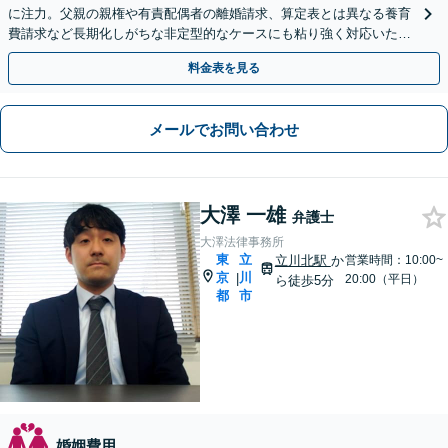
に注力。父親の親権や有責配偶者の離婚請求、算定表とは異なる養育
費請求など長期化しがちな非定型的なケースにも粘り強く対応いたし
ます。【初回相談30分無料】【休日・夜間相談可】
料金表を見る
メールでお問い合わせ
大澤 一雄
弁護士
大澤法律事務所
東
立
立川北駅
か
営業時間：10:00~
京
川
|
20:00（平日）
ら徒歩5分
都
市
婚姻費用