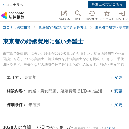
弁護士の方はこちら
ココナラへ
投稿する
探す
閲覧履歴
マイリスト
ログイン
ココナラ法律相談
東京都で法律相談できる弁護士
東京都で離婚・男女
東京都の婚姻費用に強い弁護士
東京都で婚姻費用に強い弁護士が1030名見つかりました。初回面談無料や休日
面談に対応している弁護士、解決事例を持つ弁護士なども掲載中。さらに千代
田区や港区、中央区などの地域条件で弁護士を絞り込めます。離婚・男女問題
に関係する財産分与や養育費、親権等の細かな分野での絞り込み検索もでき便
利です。特に千歳烏山法律事務所の松宮 英人弁護士や原田綜合法律事務所の原
エリア
東京都
変更
田 和幸弁護士、グラディアトル法律事務所の若林 翔弁護士のプロフィール情報
や弁護士費用、強みなどが注目されています。『東京都で土日や夜間に発生し
相談内容
離婚・男女問題、婚姻費用(別居中の生活費など)
変更
た婚姻費用のトラブルを今すぐに弁護士に相談したい』『婚姻費用のトラブル
解決の実績豊富な近くの弁護士を検索したい』『初回相談無料で婚姻費用を法
律相談できる東京都内の弁護士に相談予約したい』などでお困りの相談者さん
詳細条件
未選択
変更
におすすめです。
1030
人の弁護士が見つかりました
(検索結果について詳しくは
こちら
)