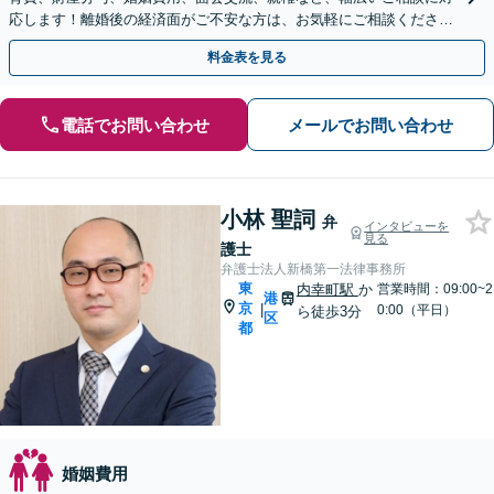
応します！離婚後の経済面がご不安な方は、お気軽にご相談くださ
い。【完全個室／子連れ相談可能】
料金表を見る
電話でお問い合わせ
メールでお問い合わせ
小林 聖詞
弁
インタビューを
見る
護士
弁護士法人新橋第一法律事務所
東
内幸町駅
か
営業時間：09:00~2
港
京
|
0:00（平日）
ら徒歩3分
区
都
婚姻費用