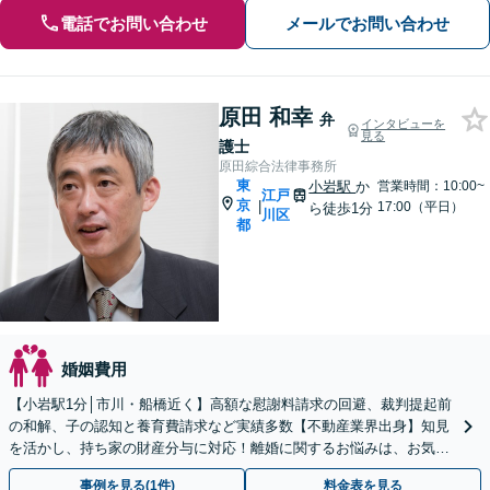
電話でお問い合わせ
メールでお問い合わせ
原田 和幸
弁
インタビューを
見る
護士
原田綜合法律事務所
東
小岩駅
か
営業時間：10:00~
江戸
京
|
17:00（平日）
ら徒歩1分
川区
都
婚姻費用
【小岩駅1分│市川・船橋近く】高額な慰謝料請求の回避、裁判提起前
の和解、子の認知と養育費請求など実績多数【不動産業界出身】知見
を活かし、持ち家の財産分与に対応！離婚に関するお悩みは、お気軽
にご相談ください【メディア出演】【早朝・夜間対応可】
事例を見る(1件)
料金表を見る