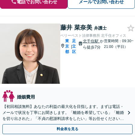
電話でお問い合わせ
メールでお問い合わせ
藤井 菜奈美
弁護士
ベリーベスト法律事務所 北千住オフィス
東
足
北千住駅
か
営業時間：09:30~
京
立
|
21:00（平日）
ら徒歩7分
都
区
婚姻費用
【初回相談無料】あなたの利益の最大化を目指します。まずは電話・
メールで状況を丁寧にお聞きします。「離婚を希望している」「離婚
を切り出された」「不貞の慰謝料請求をしたい」等お任せください。
【リーズナブルな料金設定】
料金表を見る