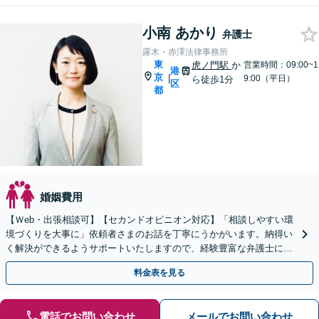
小南 あかり
弁護士
露木・赤澤法律事務所
東
虎ノ門駅
か
営業時間：09:00~1
港
京
|
9:00（平日）
ら徒歩1分
区
都
婚姻費用
【Ｗeb・出張相談可】【セカンドオピニオン対応】「相談しやすい環
境づくりを大事に」依頼者さまのお話を丁寧にうかがいます。納得い
く解決ができるようサポートいたしますので、経験豊富な弁護士にお
任せください【休日・夜間相談可】【完全個室対応】
料金表を見る
電話でお問い合わせ
メールでお問い合わせ