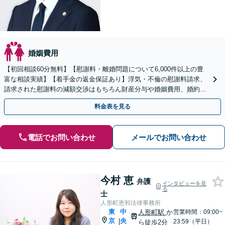
婚姻費用
【初回相談60分無料】【慰謝料・離婚問題について6,000件以上の豊
富な相談実績】【着手金の返金保証あり】浮気・不倫の慰謝料請求、
請求された慰謝料の減額交渉はもちろん財産分与や婚姻費用、婚約破
棄など様々な離婚・男女問題の解決実績が豊富です。
料金表を見る
電話でお問い合わせ
メールでお問い合わせ
今村 恵
弁護
インタビューを見
る
士
人形町恵和法律事務所
東
中
人形町駅
か
営業時間：09:00~
京
央
|
23:59（平日）
ら徒歩2分