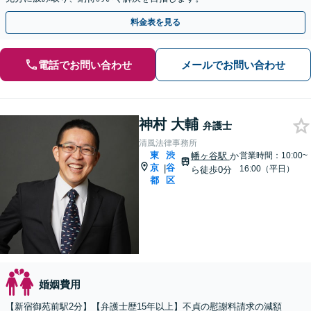
料金表を見る
電話でお問い合わせ
メールでお問い合わせ
神村 大輔
弁護士
清風法律事務所
東
渋
幡ヶ谷駅
か
営業時間：10:00~
京
谷
|
16:00（平日）
ら徒歩0分
都
区
婚姻費用
【新宿御苑前駅2分】【弁護士歴15年以上】不貞の慰謝料請求の減額