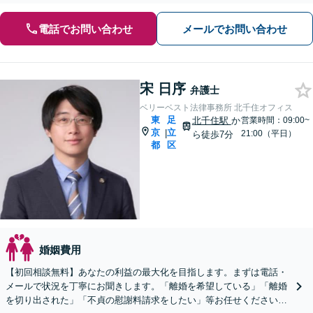
電話でお問い合わせ
メールでお問い合わせ
宋 日序
弁護士
ベリーベスト法律事務所 北千住オフィス
東
足
北千住駅
か
営業時間：09:00~
京
立
|
21:00（平日）
ら徒歩7分
都
区
婚姻費用
【初回相談無料】あなたの利益の最大化を目指します。まずは電話・
メールで状況を丁寧にお聞きします。「離婚を希望している」「離婚
を切り出された」「不貞の慰謝料請求をしたい」等お任せください。