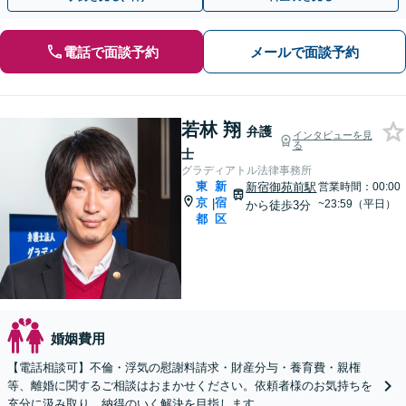
電話で面談予約
メールで面談予約
若林 翔
弁護
インタビューを見
る
士
グラディアトル法律事務所
東
新
新宿御苑前駅
営業時間：00:00
京
宿
|
~23:59（平日）
から徒歩3分
都
区
婚姻費用
【電話相談可】不倫・浮気の慰謝料請求・財産分与・養育費・親権
等、離婚に関するご相談はおまかせください。依頼者様のお気持ちを
充分に汲み取り、納得のいく解決を目指します。