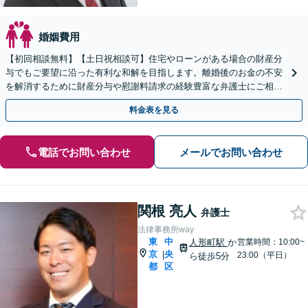
婚姻費用
【初回相談無料】【土日祝相談可】住宅やローンがある場合の財産分
与でもご要望に沿った有利な和解を目指します。離婚後のお金の不安
を解消するために財産分与や慰謝料請求の経験豊富な弁護士にご相談
ください。【夫婦カウンセラー常駐】
料金表を見る
電話でお問い合わせ
メールでお問い合わせ
関根 亮人
弁護士
法律事務所way
東
中
人形町駅
か
営業時間：10:00~
京
央
|
23:00（平日）
ら徒歩5分
都
区