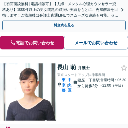
【初回面談無料│電話相談可】【夫婦・メンタル心理カウンセラー資
格あり】1000件以上の男女問題の取扱い実績をもとに、円満解決を目
指します！ご依頼後は弁護士直通LINEでスムーズな連絡も可能。セカ
ンドオピニオンのご相談も承ります【新橋駅5分】
料金表を見る
電話でお問い合わせ
メールでお問い合わせ
長山 萌
弁護士
東京スタートアップ法律事務所
東
中
銀座一丁目駅
営業時間：06:30
京
央
|
~22:00（平日）
から徒歩2分
都
区