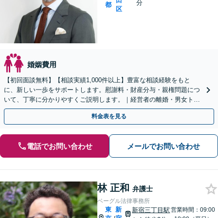
田
分
都
区
婚姻費用
【初回面談無料】【相談実績1,000件以上】豊富な相談経験をもと
に、新しい一歩をサポートします。慰謝料・財産分与・親権問題につ
いて、丁寧に分かりやすくご説明します。｜経営者の離婚・男女トラ
ブルもお任せください【秘密厳守】【休日・夜間相談可】
料金表を見る
電話でお問い合わせ
メールでお問い合わせ
林 正和
弁護士
ベーグル法律事務所
東
新
新宿三丁目駅
営業時間：09:00