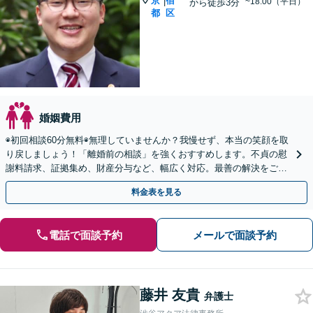
京
宿
|
~18:00（平日）
から徒歩3分
都
区
婚姻費用
◉初回相談60分無料◉無理していませんか？我慢せず、本当の笑顔を取
り戻しましょう！「離婚前の相談」を強くおすすめします。不貞の慰
謝料請求、証拠集め、財産分与など、幅広く対応。最善の解決をご提
案し、最後まで丁寧にサポート【完全個室】
料金表を見る
電話で面談予約
メールで面談予約
藤井 友貴
弁護士