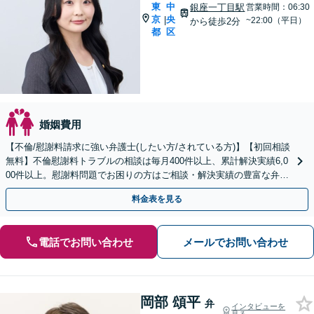
東
中
銀座一丁目駅
営業時間：06:30
京
央
|
~22:00（平日）
から徒歩2分
都
区
婚姻費用
【不倫/慰謝料請求に強い弁護士(したい方/されている方)】【初回相談
無料】不倫慰謝料トラブルの相談は毎月400件以上、累計解決実績6,0
00件以上。慰謝料問題でお困りの方はご相談・解決実績の豊富な弁護
士による無料相談をご利用ください。
料金表を見る
電話でお問い合わせ
メールでお問い合わせ
岡部 頌平
弁
インタビューを