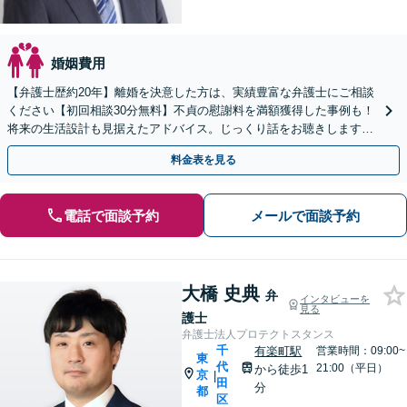
婚姻費用
【弁護士歴約20年】離婚を決意した方は、実績豊富な弁護士にご相談
ください【初回相談30分無料】不貞の慰謝料を満額獲得した事例も！
将来の生活設計も見据えたアドバイス。じっくり話をお聴きします
【子連れ相談可】【半蔵門駅徒歩2分】
料金表を見る
電話で面談予約
メールで面談予約
大橋 史典
弁
インタビューを
見る
護士
弁護士法人プロテクトスタンス
千
有楽町駅
営業時間：09:00~
東
代
21:00（平日）
から徒歩1
京
|
田
分
都
区