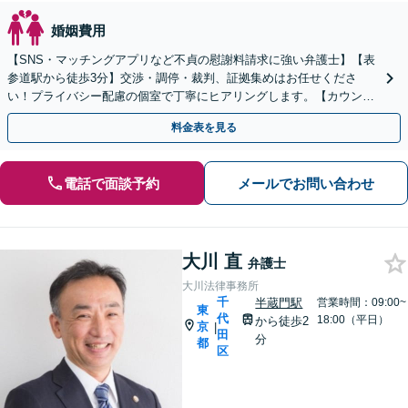
婚姻費用
【SNS・マッチングアプリなど不貞の慰謝料請求に強い弁護士】【表
参道駅から徒歩3分】交渉・調停・裁判、証拠集めはお任せくださ
い！プライバシー配慮の個室で丁寧にヒアリングします。【カウンセ
ラーとも連携】
料金表を見る
電話で面談予約
メールでお問い合わせ
大川 直
弁護士
大川法律事務所
千
半蔵門駅
営業時間：09:00~
東
代
18:00（平日）
から徒歩2
京
|
田
分
都
区