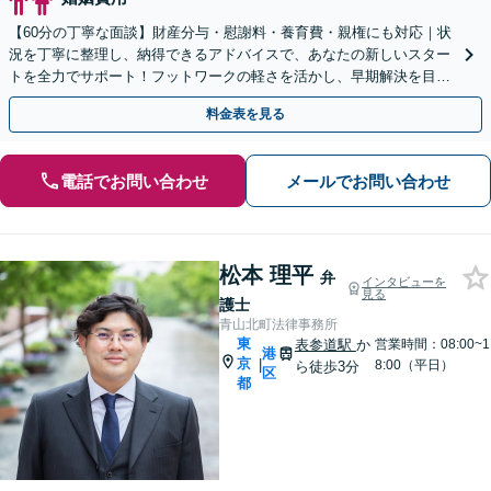
【60分の丁寧な面談】財産分与・慰謝料・養育費・親権にも対応｜状
況を丁寧に整理し、納得できるアドバイスで、あなたの新しいスター
トを全力でサポート！フットワークの軽さを活かし、早期解決を目指
します！【立川駅7分：地域密着】
料金表を見る
電話でお問い合わせ
メールでお問い合わせ
松本 理平
弁
インタビューを
見る
護士
青山北町法律事務所
東
表参道駅
か
営業時間：08:00~1
港
京
|
8:00（平日）
ら徒歩3分
区
都