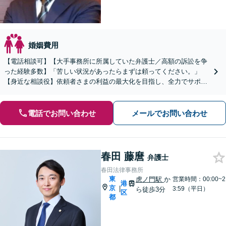
婚姻費用
【電話相談可】【大手事務所に所属していた弁護士／高額の訴訟を争
った経験多数】「苦しい状況があったらまずは頼ってください。」
【身近な相談役】依頼者さまの利益の最大化を目指し、全力でサポー
トします。ご希望に応じて柔軟に対応【休日・夜間相談あり】
電話でお問い合わせ
メールでお問い合わせ
春田 藤麿
弁護士
春田法律事務所
東
虎ノ門駅
か
営業時間：00:00~2
港
京
|
3:59（平日）
ら徒歩3分
区
都