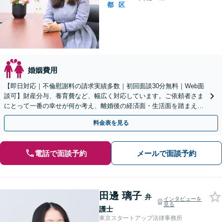
都
区
婚姻費用
【即日対応｜不倫慰謝料の請求実績多数｜初回面談30分無料｜Web面
談可】財産分与、養育費など、幅広く対応しています。ご依頼者さま
にとって一番の幸せが何か考え、離婚後の経済面・生活面を踏まえた
最善の解決策をご提案します。【休日・夜間面談可】
料金表を見る
電話で面談予約
メールで面談予約
田邊 璃子
弁
インタビューを
見る
護士
東京スタートアップ法律事務所