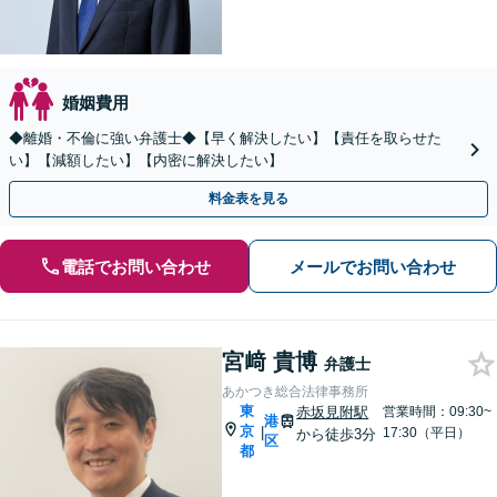
婚姻費用
◆離婚・不倫に強い弁護士◆【早く解決したい】【責任を取らせた
い】【減額したい】【内密に解決したい】
料金表を見る
電話でお問い合わせ
メールでお問い合わせ
宮﨑 貴博
弁護士
あかつき総合法律事務所
東
赤坂見附駅
営業時間：09:30~
港
京
|
17:30（平日）
から徒歩3分
区
都