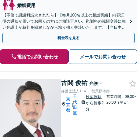
婚姻費用
【不倫で慰謝料請求されたら】【毎月100名以上の相談実績】内容証
明の通知が届いてお困りの方はご相談下さい。慰謝料の減額交渉に強
い弁護士が裁判を回避しながら粘り強く交渉いたします。【当日中の
相談可(予約制)】【東京都全域対応】
料金表を見る
電話でお問い合わせ
メールでお問い合わせ
古関 俊祐
弁護士
弁護士法人ＨＡＬ 秋葉原本部
千
秋葉原駅
営業時間：09:30~
東
代
20:00（平日）
から徒歩2
京
|
田
分
都
区