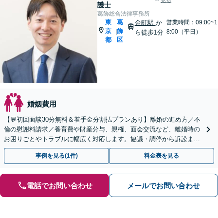
見る
護士
葛飾総合法律事務所
東
葛
金町駅
か
営業時間：09:00~1
京
飾
|
8:00（平日）
ら徒歩1分
都
区
婚姻費用
【💬初回面談30分無料＆着手金分割払プランあり】離婚の進め方／不
倫の慰謝料請求／養育費や財産分与、親権、面会交流など、離婚時の
お困りごとやトラブルに幅広く対応します。協議・調停から訴訟まで
一貫してサポート【子連れ相談可】【金町駅1分】
事例を見る(1件)
料金表を見る
電話でお問い合わせ
メールでお問い合わせ