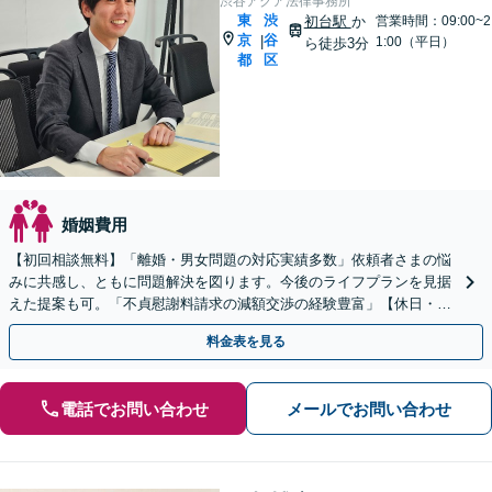
渋谷アクア法律事務所
東
渋
初台駅
か
営業時間：09:00~2
京
谷
|
1:00（平日）
ら徒歩3分
都
区
婚姻費用
【初回相談無料】「離婚・男女問題の対応実績多数」依頼者さまの悩
みに共感し、ともに問題解決を図ります。今後のライフプランを見据
えた提案も可。「不貞慰謝料請求の減額交渉の経験豊富」【休日・夜
間相談可】【完全個室相談】
料金表を見る
電話でお問い合わせ
メールでお問い合わせ