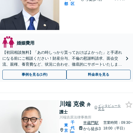
都
区
婚姻費用
【初回相談無料】「あの時しっかり貰っておけばよかった」と手遅れ
になる前にご相談ください！財産分与、不倫の慰謝料請求、面会交
流、親権、養育費など、状況に合わせ、徹底的にサポートいたします
【門前仲町駅4分】【弁護士歴17年以上】
事例を見る(1件)
料金表を見る
川端 克俊
弁
インタビューを
見る
護士
川端吉原法律事務所
千
半蔵門駅
営業時間：09:30~
東
代
18:00（平日）
から徒歩3
京
|