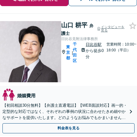
山口 耕平
弁
インタビューを
見る
護士
日比谷見附法律事務所
千
日比谷駅
営業時間：10:00~
東
代
18:00（平日）
から徒歩0
京
|
田
分
都
区
婚姻費用
【初回相談30分無料】【弁護士直通電話】【WEB面談対応】画一的・
定型的な対応ではなく、それぞれの事例の状況に合わせたきめ細やか
なサポートを提供いたします。どのようなお悩みでもかまいませんの
で、まずは一度ご相談ください【休日・夜間相談可】
料金表を見る