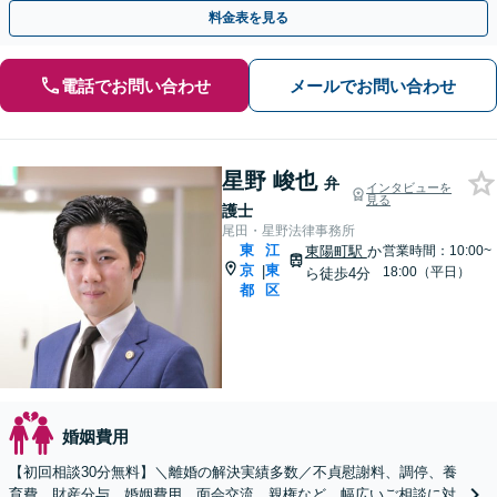
【リーズナブルな料金設定】
料金表を見る
電話でお問い合わせ
メールでお問い合わせ
星野 峻也
弁
インタビューを
見る
護士
尾田・星野法律事務所
東
江
東陽町駅
か
営業時間：10:00~
京
東
|
18:00（平日）
ら徒歩4分
都
区
婚姻費用
【初回相談30分無料】＼離婚の解決実績多数／不貞慰謝料、調停、養
育費、財産分与、婚姻費用、面会交流、親権など、幅広いご相談に対