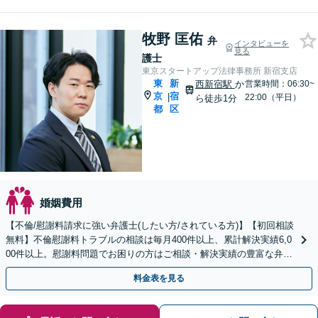
牧野 匡佑
弁
インタビューを
見る
護士
東京スタートアップ法律事務所 新宿支店
東
新
西新宿駅
か
営業時間：06:30~
京
宿
|
22:00（平日）
ら徒歩1分
都
区
婚姻費用
【不倫/慰謝料請求に強い弁護士(したい方/されている方)】【初回相談
無料】不倫慰謝料トラブルの相談は毎月400件以上、累計解決実績6,0
00件以上。慰謝料問題でお困りの方はご相談・解決実績の豊富な弁護
士による無料相談をご利用ください。
料金表を見る