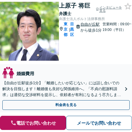
上原子 将巨
インタビューを
見る
弁護士
弁護士法人ポルト法律事務所
東
目
自由が丘駅
営業時間：09:00~
京
黒
|
19:00（平日）
から徒歩1分
都
区
婚姻費用
【自由が丘駅徒歩1分】「離婚したいが応じない」には話し合いでの
解決を目指します！離婚後も良好な関係維持へ。「不貞の慰謝料請
求」は適切な交渉材料を提示し、依頼者が有利になるよう尽力しま
す。【完全個室／子連れ相談可／初回来所面談1時間無料】
料金表を見る
電話でお問い合わせ
メールでお問い合わせ