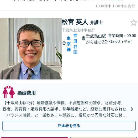
1030件中 1-30件を表示
松宮 英人
弁護士
千歳烏山法律事務所
世
千歳烏山駅
営業時間：09:00
東
田
~18:00（平日）
から徒歩2分
京
|
谷
都
区
婚姻費用
【千歳烏山駅2分】離婚協議や調停、不貞慰謝料の請求、財産分与、
親権、養育費・婚姻費用の請求、熟年離婚など。経験に裏打ちされた
「バランス感覚」と「柔軟さ」を武器に、適切かつ円滑な対応に努め
ます【Zoom対応】【お子さま連れの相談可】
料金表を見る