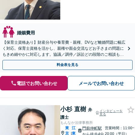
婚姻費用
【保育士資格あり】財産分与や養育費・親権、DVなど離婚問題に幅広
く対応。保育士資格を活かし、親権や面会交流などお子さまの問題に
もきめ細やかに対応します。協議／調停／訴訟どの段階のご相談もお
任せください【赤坂見附3分】【お子さま連れ相談可】
料金表を見る
電話でお問い合わせ
メールでお問い合わせ
小杉 直樹
弁
インタビューを
見る
護士
もんなか法律事務所
東
江
門前仲町駅
営業時間：11:00~
京
東
|
20:00（平日）
から徒歩4分