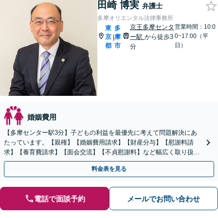
田崎 博実
弁護士
多摩オリエンタル法律事務所
京王多摩センタ
営業時間：10:0
東
多
0~17:00（平
京
摩
ー駅
から徒歩3
|
都
市
日）
分
婚姻費用
【多摩センター駅3分】子どもの利益を最優先に考えて問題解決にあ
たっています。【親権】【婚姻費用請求】【財産分与】【慰謝料請
求】【養育費請求】【面会交流】【不貞慰謝料】など幅広く取り扱っ
ております。お気軽にご相談ください。【お子様連れOK！】
料金表を見る
電話で面談予約
メールでお問い合わせ