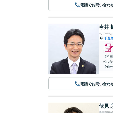
電話でお問い合わ
今井 
ベリーベ
千葉
【初回
ベルな
【他士
電話でお問い合わ
伏見 
津田沼総