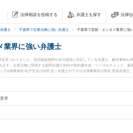
法律相談を投稿する
弁護士を探す
法律Q
弁護士
千葉県で企業法務に強い弁護士
千葉県で芸能・エンタメ業界に強
メ業界に強い弁護士
33名見つかりました。初回面談無料や休日面談に対応している弁護士、解決事例を
めます。企業法務に関係する顧問弁護士契約や契約書作成・リーガルチェック、雇
プ法律事務所 松戸支店の内田 光一弁護士やアポロ法律事務所の関谷 恵美弁護士
目されています。『千葉県で土日や夜間に発生した芸能・エンタメ業界のトラブル
士を検索したい』『初回相談無料で芸能・エンタメ業界を法律相談できる千葉県内
業界