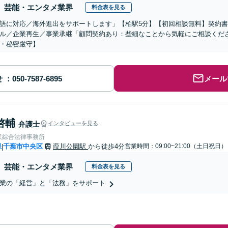
芸能・エンタメ業界
料金表を見る
語に対応／海外進出をサポートします」【柏駅5分】【初回相談無料】契約
ル／企業再生／事業承継「顧問契約あり：些細なことから気軽にご相談くだ
・秘密厳守】
せ
メール
啓輔
弁護士
インタビューを見る
沢綜合法律事務所
県
千葉市中央区
葭川公園駅
から徒歩4分
営業時間：09:00~21:00（土日祝日）
|
芸能・エンタメ業界
料金表を見る
業の「経営」と「法務」をサポート