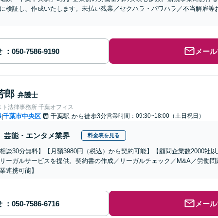
に検証し、作成いたします。未払い残業／セクハラ・パワハラ／不当解雇等
せ
メール
芳郎
弁護士
スト法律事務所 千葉オフィス
県
千葉市中央区
千葉駅
から徒歩3分
営業時間：09:30~18:00（土日祝日）
|
芸能・エンタメ業界
料金表を見る
相談30分無料】【月額3980円（税込）から契約可能】【顧問企業数2000
リーガルサービスを提供。契約書の作成／リーガルチェック／M&A／労働問
業連携可能】
せ
メール