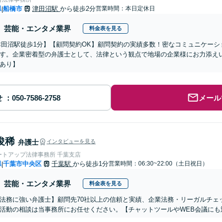
県
船橋市
津田沼駅
から徒歩2分
営業時間：本日定休日
|
芸能・エンタメ業界
料金表を見る
津田沼駅徒歩1分】【顧問契約OK】顧問契約の実績多数！密なコミュニケー
す。企業密着型の弁護士として、法律という観点で地場の企業様にお力添えい
あり】
せ
メール
俊稀
弁護士
インタビューを見る
ートアップ法律事務所 千葉支店
県
千葉市中央区
千葉駅
から徒歩1分
営業時間：06:30~22:00（土日祝日）
|
芸能・エンタメ業界
料金表を見る
法務に強い弁護士】顧問先70社以上の信頼と実績、企業法務・リーガルチェ
活動の相談は当事務所にお任せください。【チャットツールやWEB会議にも