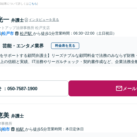
検索結果について詳しくは
こちら
)
光一
弁護士
インタビューを見る
ートアップ法律事務所 松戸支店
県
松戸市
松戸駅
から徒歩1分
営業時間：06:30~22:00（土日祝日）
|
芸能・エンタメ業界
料金表を見る
をサポートする顧問弁護士】リーズナブルな顧問料金で法務のみならず財務
以上の信頼と実績、IT法務やリーガルチェック・契約書作成など、企業法務
せ
メール
恵美
弁護士
律事務所
県
柏市
柏駅
から徒歩5分
営業時間：本日定休日
|