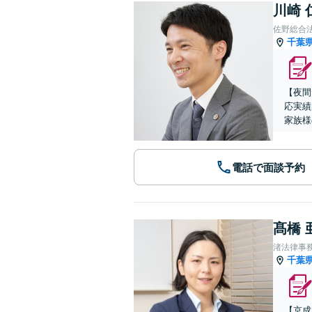
川崎 
佐野総合
千葉
【夜間
応実績
家族様
電話で面談予約
髙橋 
渚法律事
千葉
【京成