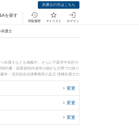
弁護士の方はこちら
&Aを探す
閲覧履歴
マイリスト
ログイン
い弁護士
持つ弁護士なども掲載中。さらに千葉市中央区や
用契約書・就業規則作成等の細かな分野での絞り
、藤井・滝沢綜合法律事務所の足立 啓輔弁護士の
を今すぐに弁護士に相談したい』『芸能・エンタ
の弁護士に相談予約したい』などでお困りの相談
変更
変更
変更