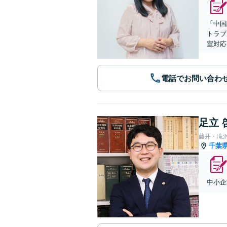
「中国
トラブ
室対応
電話でお問い合わ
足立 
藤井・滝
千葉
中小企