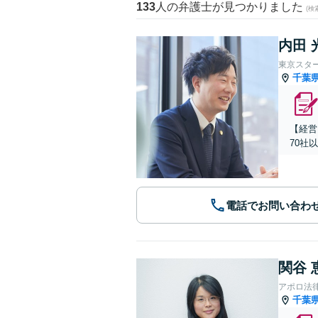
133
人の弁護士が見つかりました
(
内田 
東京スタ
千葉
【経営
70社
電話でお問い合わ
関谷 
アポロ法
千葉