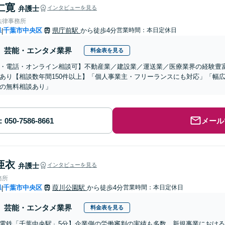
仁寛
弁護士
インタビューを見る
法律事務所
県
千葉市中央区
県庁前駅
から徒歩4分
営業時間：本日定休日
|
芸能・エンタメ業界
料金表を見る
・電話・オンライン相談可】不動産業／建設業／運送業／医療業界の経験豊
あり【相談数年間150件以上】「個人事業主・フリーランスにも対応」「幅
の無料相談あり」
メール
亜衣
弁護士
インタビューを見る
務所
県
千葉市中央区
葭川公園駅
から徒歩4分
営業時間：本日定休日
|
芸能・エンタメ業界
料金表を見る
電鉄「千葉中央駅」5分】企業側の労働審判の実績も多数。新規事業におけ