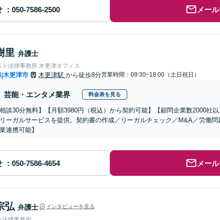
せ
メール
樹里
弁護士
スト法律事務所 木更津オフィス
県
木更津市
木更津駅
から徒歩8分
営業時間：09:30~18:00（土日祝日）
|
芸能・エンタメ業界
料金表を見る
相談30分無料】【月額3980円（税込）から契約可能】【顧問企業数2000
リーガルサービスを提供。契約書の作成／リーガルチェック／M&A／労働問
業連携可能】
せ
メール
宗弘
弁護士
インタビューを見る
合法律事務所