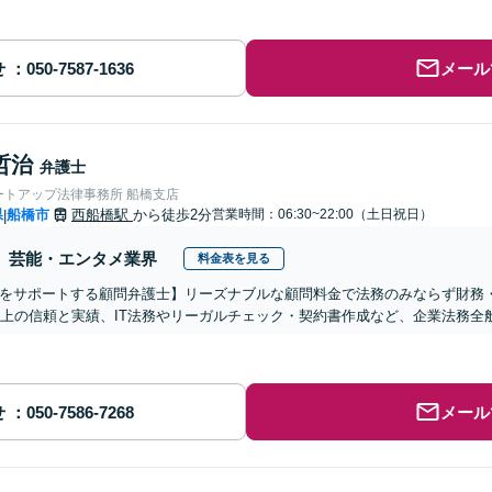
せ
メール
哲治
弁護士
ートアップ法律事務所 船橋支店
県
船橋市
西船橋駅
から徒歩2分
営業時間：06:30~22:00（土日祝日）
|
芸能・エンタメ業界
料金表を見る
をサポートする顧問弁護士】リーズナブルな顧問料金で法務のみならず財務
以上の信頼と実績、IT法務やリーガルチェック・契約書作成など、企業法務
せ
メール