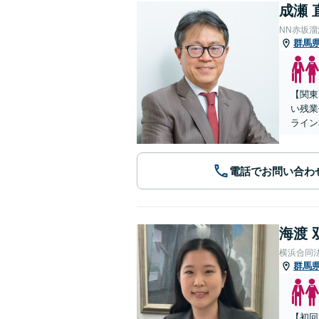
成瀬 
NN赤坂
群馬
【関東
い残業
ライン
電話でお問い合わ
海渡 
横浜合同
群馬
【初回