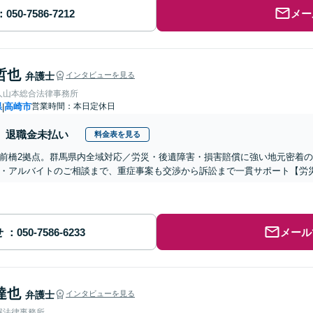
メー
哲也
弁護士
インタビューを見る
人山本総合法律事務所
県
高崎市
営業時間：本日定休日
|
退職金未払い
料金表を見る
前橋2拠点。群馬県内全域対応／労災・後遺障害・損害賠償に強い地元密着
・アルバイトのご相談まで、重症事案も交渉から訴訟まで一貫サポート【労
せ
メール
達也
弁護士
インタビューを見る
堀法律事務所