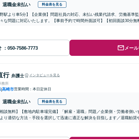
退職金未払い
料金表を見る
野駅より車5分】【企業側】問題社員の対応、未払い残業代請求、労働基準
々な問題に対応いたします。【事前予約で時間外面談可】【初回面談30分無
せ
メール
直行
弁護士
インタビューを見る
事務所
県
高崎市
営業時間：本日定休日
|
退職金未払い
料金表を見る
相談無料】【敷地内駐車場完備】「解雇・退職」問題／企業側・労働者側い
より適切な方法・手段を選択して迅速に適正な解決を目指します／退職勧奨