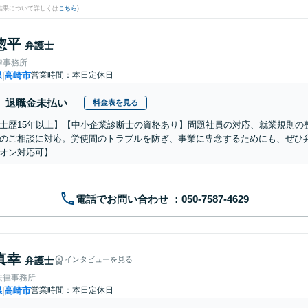
結果について詳しくは
こちら
)
惣平
弁護士
律事務所
県
高崎市
営業時間：本日定休日
|
退職金未払い
料金表を見る
士歴15年以上】【中小企業診断士の資格あり】問題社員の対応、就業規則の
のご相談に対応。労使間のトラブルを防ぎ、事業に専念するためにも、ぜひ
オン対応可】
電話でお問い合わせ
真幸
弁護士
インタビューを見る
法律事務所
県
高崎市
営業時間：本日定休日
|