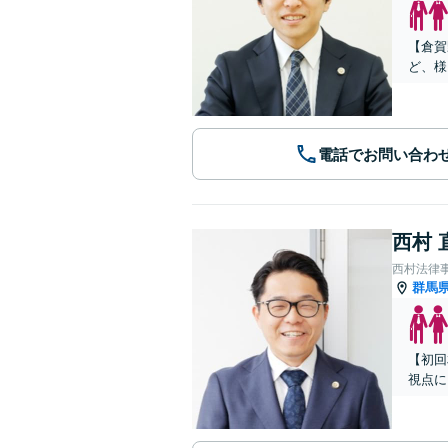
【倉賀
ど、様
電話でお問い合わ
西村 
西村法律
群馬
【初回
視点に