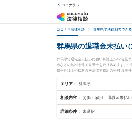
ココナラへ
ココナラ法律相談
群馬県で法律相談できる
群馬県の退職金未払い
群馬県で退職金未払いに強い弁護士が42名見
市などの地域条件で弁護士を絞り込めます。労
惣平弁護士や松村真幸法律事務所の松村 真幸
に発生した退職金未払いのトラブルを今すぐに
律相談できる群馬県内の弁護士に相談予約した
エリア
群馬県
相談内容
労働・雇用、退職金未払い
詳細条件
未選択