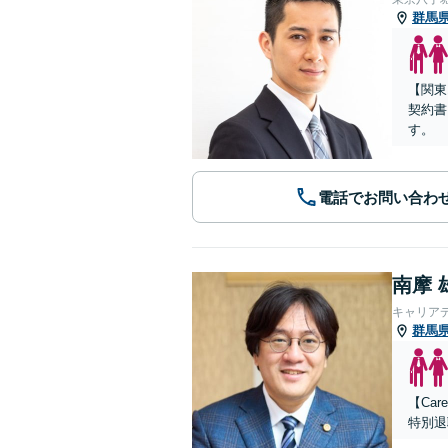
群馬
【関東
契約書
す。
電話でお問い合わ
南摩 
キャリア
群馬
【Ca
特別退