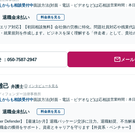
県
からも相談受付中
面談方法(対面・電話・ビデオなど)は応相談
営業時間：本
退職金未払い
料金表を見る
エリア対応】【初回相談無料】会社側の労務に特化。問題社員対応や残業代
・就業規則を作成します。ビジネスを深く理解する「伴走者」として、貴社
せ
メール
雄己
弁護士
インタビューを見る
ディフェンダー法律事務所
県
からも相談受付中
面談方法(対面・電話・ビデオなど)は応相談
営業時間：本
退職金未払い
料金表を見る
reer Defender】【最速1か月】退職パッケージ交渉に注力。退職勧奨、不
職金の獲得をサポート。資産とキャリアを守ります【外資系・ベンチャー】