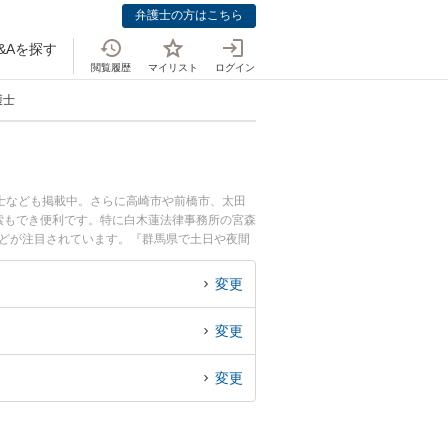
弁護士の方はこちら
&Aを探す
閲覧履歴
マイリスト
ログイン
護士
士なども掲載中。さらに高崎市や前橋市、太田
索もでき便利です。特に白木蓮法律事務所の宮森
などが注目されています。『群馬県で土日や夜間
検索したい』『初回相談無料で退職金未払いを法
変更
変更
変更