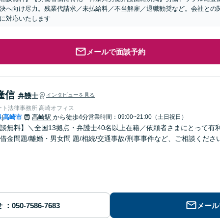
決へ向け尽力。残業代請求／未払給料／不当解雇／退職勧奨など。会社との
に対応いたします
メールで面談予約
隆信
弁護士
インタビューを見る
ート法律事務所 高崎オフィス
県
高崎市
高崎駅
から徒歩4分
営業時間：09:00~21:00（土日祝日）
|
談無料】＼全国13拠点・弁護士40名以上在籍／依頼者さまにとって有
借金問題/離婚・男女問 題/相続/交通事故/刑事事件など、ご相談くだ
せ
メール