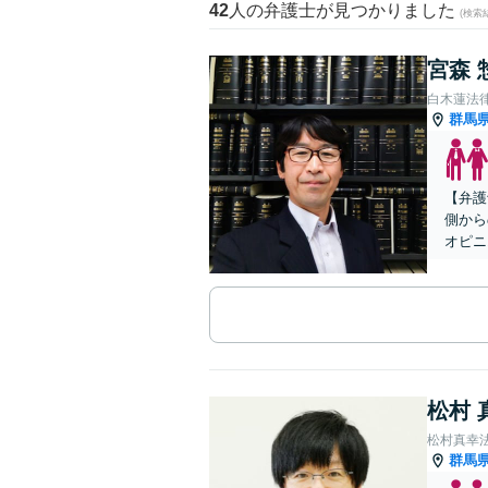
42
人の弁護士が見つかりました
(検索
宮森 
白木蓮法
群馬
【弁護
側から
オピニ
松村 
松村真幸
群馬