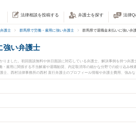
法律相談を投稿する
弁護士を探す
法律Q
弁護士
群馬県で労働・雇用に強い弁護士
群馬県で退職金未払いに強い弁
に強い弁護士
つかりました。初回面談無料や休日面談に対応している弁護士、解決事例を持つ弁護
働・雇用に関係する不当解雇や退職勧奨、内定取消等の細かな分野での絞り込み検
弁護士、西村法律事務所の西村 直行弁護士のプロフィール情報や弁護士費用、強み
弁護士に相談したい』『退職金未払いのトラブル解決の実績豊富な近くの弁護士を
い』などでお困りの相談者さんにおすすめです。