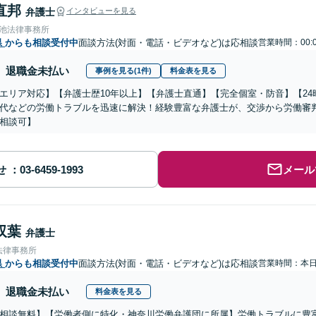
直邦
弁護士
インタビューを見る
溜池法律事務所
県
からも相談受付中
面談方法(対面・電話・ビデオなど)は応相談
営業時間：00:
退職金未払い
事例を見る(1件)
料金表を見る
エリア対応】【弁護士歴10年以上】【弁護士直通】【完全個室・防音】【2
代などの労働トラブルを迅速に解決！経験豊富な弁護士が、交渉から労働審
相談可】
せ
メール
双葉
弁護士
法律事務所
県
からも相談受付中
面談方法(対面・電話・ビデオなど)は応相談
営業時間：本
退職金未払い
料金表を見る
相談無料】【労働者側に特化・神奈川労働弁護団に所属】労働トラブルに豊