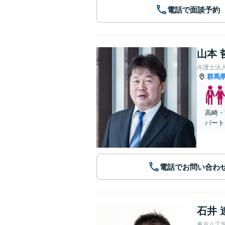
電話で面談予約
山本 
弁護士法
群馬
高崎・
パート
電話でお問い合わ
石井 
東京八丁