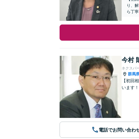
り、解
ら丁寧
今村 
ネクスパ
群馬
【初回相
います！
電話でお問い合わ