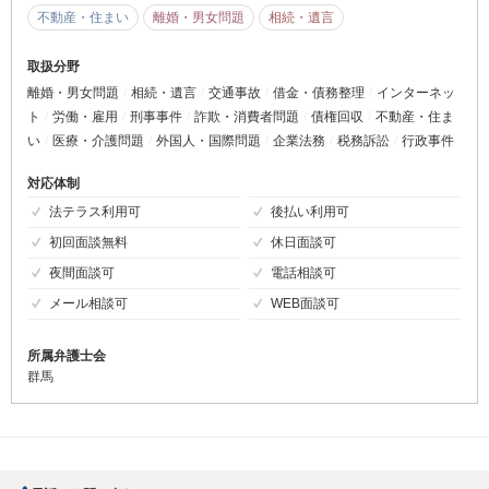
不動産・住まい
離婚・男女問題
相続・遺言
取扱分野
離婚・男女問題
相続・遺言
交通事故
借金・債務整理
インターネッ
ト
労働・雇用
刑事事件
詐欺・消費者問題
債権回収
不動産・住ま
い
医療・介護問題
外国人・国際問題
企業法務
税務訴訟
行政事件
対応体制
法テラス利用可
後払い利用可
初回面談無料
休日面談可
夜間面談可
電話相談可
メール相談可
WEB面談可
所属弁護士会
群馬