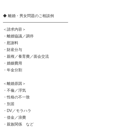
◆ 離婚・男女問題のご相談例
━━━━━━━━━━━━━━━━━
＜請求内容＞
・離婚協議／調停
・慰謝料
・財産分与
・親権／養育費／面会交流
・婚姻費用
・年金分割
＜離婚原因＞
・不倫／浮気
・性格の不一致
・別居
・DV／モラハラ
・借金／浪費
・親族関係 など