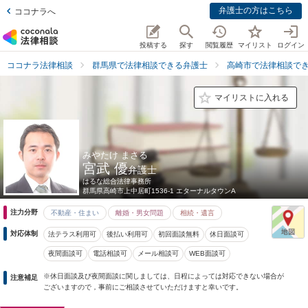
弁護士の方はこちら
ココナラへ
投稿する
探す
閲覧履歴
マイリスト
ログイン
ココナラ法律相談
群馬県で法律相談できる弁護士
高崎市で法律相談で
マイリストに入れる
みやたけ まさる
宮武 優
弁護士
はるな総合法律事務所
群馬県
高崎市上中居町1536-1 エターナルタウンA
注力分野
不動産・住まい
離婚・男女問題
相続・遺言
対応体制
法テラス利用可
後払い利用可
初回面談無料
休日面談可
夜間面談可
電話相談可
メール相談可
WEB面談可
※休日面談及び夜間面談に関しましては、日程によっては対応できない場合が
注意補足
ございますので，事前にご相談させていただけますと幸いです。