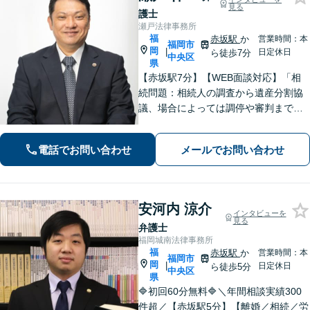
見る
護士
瀬戸法律事務所
福
赤坂駅
か
営業時間：本
福岡市
岡
|
日定休日
ら徒歩7分
中央区
県
【赤坂駅7分】【WEB面談対応】「相
続問題：相続人の調査から遺産分割協
議、場合によっては調停や審判まで、
どの段階からでもサポートいたしま
す」「インターネット：掲示板やSN
電話でお問い合わせ
メールでお問い合わせ
S、ブログでの誹謗中傷に対する削除請
求・発信者情報開示請求に豊富な経験
あり」
安河内 涼介
インタビューを
見る
弁護士
福岡城南法律事務所
福
赤坂駅
か
営業時間：本
福岡市
岡
|
日定休日
ら徒歩5分
中央区
県
🔷初回60分無料🔷＼年間相談実績300
件超／【赤坂駅5分】【離婚／相続／労