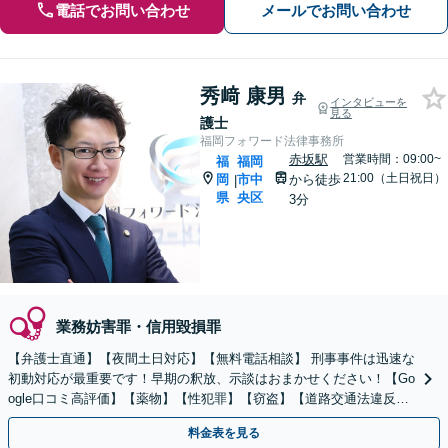
電話でお問い合わせ
メールでお問い合わせ
秀﨑 康男
弁
インタビューを
見る
護士
福岡フォワード法律事務所
赤坂駅
営業時間：09:00~
福
福岡
21:00（土日祝日）
岡
市中
から徒歩
|
県
央区
3分
業務妨害罪・信用毀損罪
【弁護士直通】【夜間土日対応】【無料電話相談】 刑事事件は迅速な
初動対応が最重要です！早期の釈放、示談はおまかせください！【Go
ogle口コミ高評価】【薬物】【性犯罪】【窃盗】【道路交通法違反】
示談、釈放、不起訴、全力で弁護します！！
料金表を見る