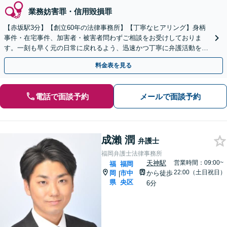
業務妨害罪・信用毀損罪
【赤坂駅3分】【創立60年の法律事務所】【丁寧なヒアリング】身柄
事件・在宅事件、加害者・被害者問わずご相談をお受けしておりま
す。一刻も早く元の日常に戻れるよう、迅速かつ丁寧に弁護活動を進
めてまいります。お困りの際は、ぜひご相談ください。
料金表を見る
電話で面談予約
メールで面談予約
成瀨 潤
弁護士
福岡弁護士法律事務所
天神駅
営業時間：09:00~
福
福岡
22:00（土日祝日）
岡
市中
から徒歩
|
県
央区
6分