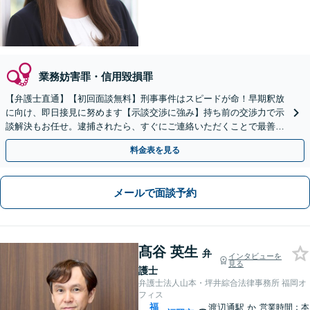
業務妨害罪・信用毀損罪
【弁護士直通】【初回面談無料】刑事事件はスピードが命！早期釈放
に向け、即日接見に努めます【示談交渉に強み】持ち前の交渉力で示
談解決もお任せ。逮捕されたら、すぐにご連絡いただくことで最善の
解決に向け尽力します【夜間・休日面談可】【完全個室】
料金表を見る
メールで面談予約
髙谷 英生
弁
インタビューを
見る
護士
弁護士法人山本・坪井綜合法律事務所 福岡オ
フィス
福
渡辺通駅
か
営業時間：本