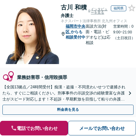
古川 和積
福岡県
インタビュ
ーを見る
弁護士
ネクスパート法律事務所 北九州オフィス
福岡市中央
面談方法(対
営業時間：0
区
からも
面・電話・ビ
9:00~21:00
相談受付中
デオなど)は応
（土日祝日）
相談
業務妨害罪・信用毀損罪
【全国13拠点／24時間受付】痴漢・盗撮・不同意わいせつで逮捕され
たら、すぐにご相談ください。刑事事件の示談交渉の経験豊富な弁護
士がスピード対応します！不起訴・早期釈放を目指して粘りの弁護活
動を行います。
料金表を見る
電話でお問い合わせ
メールでお問い合わせ