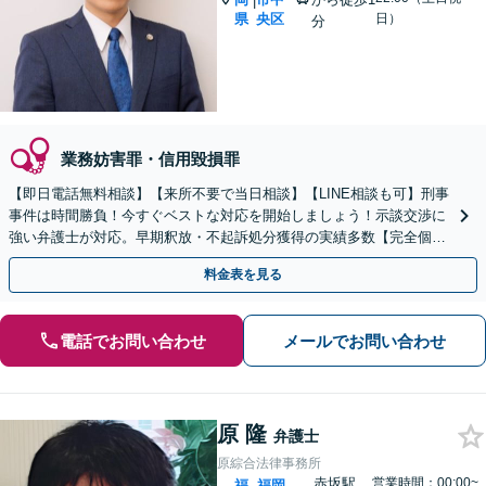
|
県
央区
日）
分
業務妨害罪・信用毀損罪
【即日電話無料相談】【来所不要で当日相談】【LINE相談も可】刑事
事件は時間勝負！今すぐベストな対応を開始しましょう！示談交渉に
強い弁護士が対応。早期釈放・不起訴処分獲得の実績多数【完全個
室】【天神南駅直結】
料金表を見る
電話でお問い合わせ
メールでお問い合わせ
原 隆
弁護士
原綜合法律事務所
赤坂駅
営業時間：00:00~
福
福岡