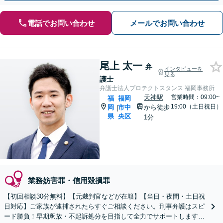
電話でお問い合わせ
メールでお問い合わせ
尾上 太一
弁
インタビューを
見る
護士
弁護士法人プロテクトスタンス 福岡事務所
天神駅
営業時間：09:00~
福
福岡
19:00（土日祝日）
岡
市中
から徒歩
|
県
央区
1分
業務妨害罪・信用毀損罪
【初回相談30分無料】【元裁判官などが在籍】【当日・夜間・土日祝
日対応】ご家族が逮捕されたらすぐご相談ください。刑事弁護はスピ
ード勝負！早期釈放・不起訴処分を目指して全力でサポートします。