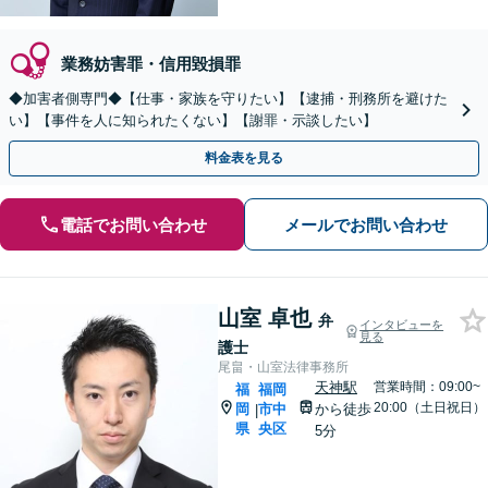
業務妨害罪・信用毀損罪
◆加害者側専門◆【仕事・家族を守りたい】【逮捕・刑務所を避けた
い】【事件を人に知られたくない】【謝罪・示談したい】
料金表を見る
電話でお問い合わせ
メールでお問い合わせ
山室 卓也
弁
インタビューを
見る
護士
尾畠・山室法律事務所
天神駅
営業時間：09:00~
福
福岡
20:00（土日祝日）
岡
市中
から徒歩
|
県
央区
5分