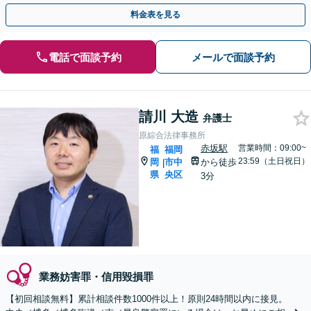
料金表を見る
電話で面談予約
メールで面談予約
請川 大造
弁護士
原綜合法律事務所
赤坂駅
営業時間：09:00~
福
福岡
23:59（土日祝日）
岡
市中
から徒歩
|
県
央区
3分
業務妨害罪・信用毀損罪
【初回相談無料】累計相談件数1000件以上！原則24時間以内に接見。