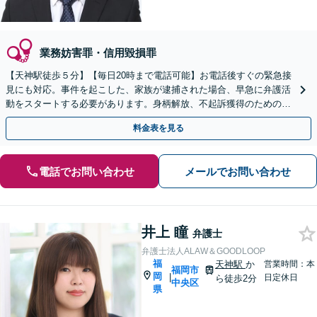
業務妨害罪・信用毀損罪
【天神駅徒歩５分】【毎日20時まで電話可能】お電話後すぐの緊急接
見にも対応。事件を起こした、家族が逮捕された場合、早急に弁護活
動をスタートする必要があります。身柄解放、不起訴獲得のための示
談交渉、執行猶予にしたいなどお任せください。
料金表を見る
電話でお問い合わせ
メールでお問い合わせ
井上 瞳
弁護士
弁護士法人ALAW＆GOODLOOP
福
天神駅
か
営業時間：本
福岡市
岡
|
日定休日
ら徒歩2分
中央区
県