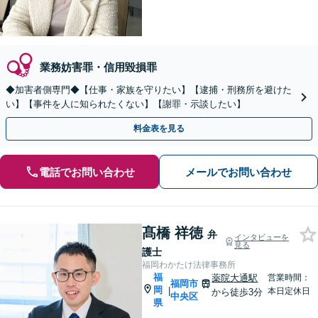
業務妨害罪・信用毀損罪
◆加害者側専門◆【仕事・家族を守りたい】【逮捕・刑務所を避けた
い】【事件を人に知られたくない】【謝罪・示談したい】
料金表を見る
電話でお問い合わせ
メールでお問い合わせ
髙橋 祥徳
弁
インタビューを
見る
護士
福岡わかたけ法律事務所
福
薬院大通駅
営業時間：
福岡市
岡
|
本日定休日
から徒歩3分
中央区
県