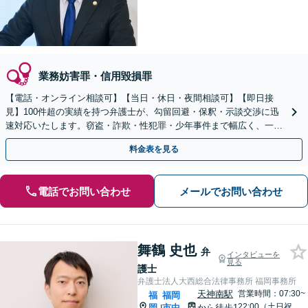
業務妨害罪・信用毀損罪
【電話・オンライン相談可】【当日・休日・夜間相談可】【即日接
見】100件超の実績を持つ弁護士が、勾留回避・保釈・示談交渉に迅
速対応いたします。窃盗・詐欺・性犯罪・少年事件まで幅広く、一貫
担当によるブレのない弁護活動で、一刻も早い身柄解放を。
料金表を見る
電話でお問い合わせ
メールでお問い合わせ
舞鶴 史也
弁
インタビューを
見る
護士
弁護士法人大西総合法律事務所 福岡事務所
天神南駅
営業時間：07:30~
福
福岡
22:00（土日祝
岡
市中
から徒歩1