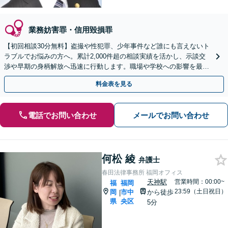
業務妨害罪・信用毀損罪
【初回相談30分無料】盗撮や性犯罪、少年事件など誰にも言えないト
ラブルでお悩みの方へ。累計2,000件超の相談実績を活かし、示談交
渉や早期の身柄解放へ迅速に行動します。職場や学校への影響を最小
限に抑えるため、まずは当事務所にご相談ください。
料金表を見る
電話でお問い合わせ
メールでお問い合わせ
何松 綾
弁護士
春田法律事務所 福岡オフィス
天神駅
営業時間：00:00~
福
福岡
23:59（土日祝日）
岡
市中
から徒歩
|
県
央区
5分