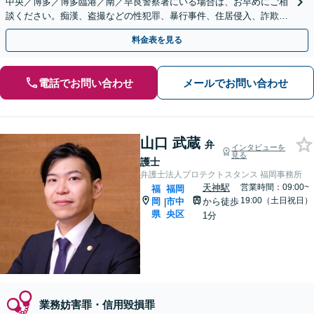
中央／博多／博多臨港／南／早良警察署にいる場合は、お早めにご相
談ください。痴漢、盗撮などの性犯罪、暴行事件、住居侵入、詐欺、
少年事件【赤坂駅3分】【夜間・休日相談OK】
料金表を見る
電話でお問い合わせ
メールでお問い合わせ
山口 武蔵
弁
インタビューを
見る
護士
弁護士法人プロテクトスタンス 福岡事務所
天神駅
営業時間：09:00~
福
福岡
19:00（土日祝日）
岡
市中
から徒歩
|
県
央区
1分
業務妨害罪・信用毀損罪