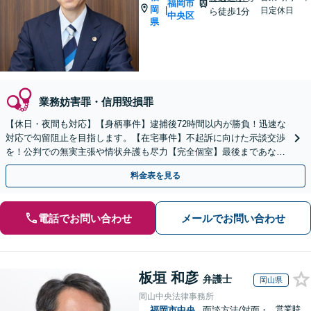
福岡市
岡
|
日定休日
ら徒歩1分
中央区
県
業務妨害罪・信用毀損罪
【休日・夜間も対応】【身柄事件】逮捕後72時間以内が勝負！迅速な
対応で勾留阻止を目指します。【在宅事件】不起訴に向けた示談交渉
を！公判での無実主張や情状弁護も尽力【完全個室】最後まであなた
の味方です。ご相談ください。
料金表を見る
電話でお問い合わせ
メールでお問い合わせ
板垣 和彦
弁護士
岡山県
岡山中央法律事務所
営業時
福岡市中央
面談方法(対面・