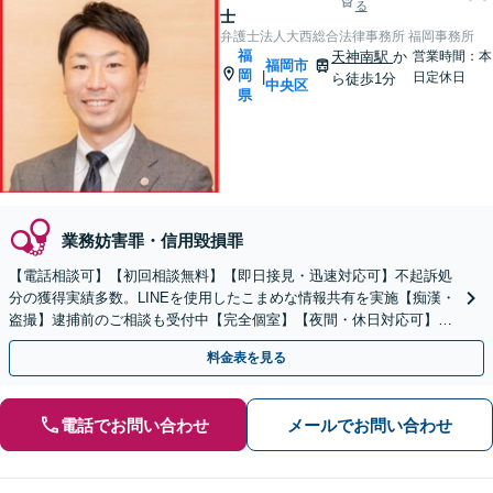
る
士
弁護士法人大西総合法律事務所 福岡事務所
福
天神南駅
か
営業時間：本
福岡市
岡
|
日定休日
ら徒歩1分
中央区
県
業務妨害罪・信用毀損罪
【電話相談可】【初回相談無料】【即日接見・迅速対応可】不起訴処
分の獲得実績多数。LINEを使用したこまめな情報共有を実施【痴漢・
盗撮】逮捕前のご相談も受付中【完全個室】【夜間・休日対応可】
【天神南駅直結】
料金表を見る
電話でお問い合わせ
メールでお問い合わせ