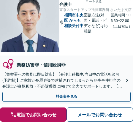
ーを見る
弁護士
東京スタートアップ法律事務所 さいたま支店
福岡市中央
面談方法(対
営業時間：0
区
からも
面・電話・ビ
6:30~22:00
相談受付中
デオなど)は応
（土日祝日）
相談
業務妨害罪・信用毀損罪
【警察署への接見は即日対応】【弁護士待機中/当日中の電話相談可
(予約制)】ご家族が犯罪容疑で逮捕されてしまったら刑事事件担当の
弁護士が身柄釈放・不起訴獲得に向けて全力でサポートします。【毎
月100名以上の相談実績】【全国対応】
料金表を見る
電話でお問い合わせ
メールでお問い合わせ