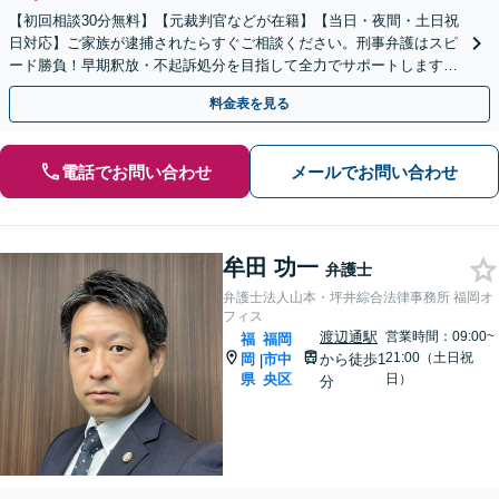
【初回相談30分無料】【元裁判官などが在籍】【当日・夜間・土日祝
日対応】ご家族が逮捕されたらすぐご相談ください。刑事弁護はスピ
ード勝負！早期釈放・不起訴処分を目指して全力でサポートします。
【スピード対応】
料金表を見る
電話でお問い合わせ
メールでお問い合わせ
牟田 功一
弁護士
弁護士法人山本・坪井綜合法律事務所 福岡オ
フィス
渡辺通駅
営業時間：09:00~
福
福岡
21:00（土日祝
岡
市中
から徒歩1
|
県
央区
日）
分