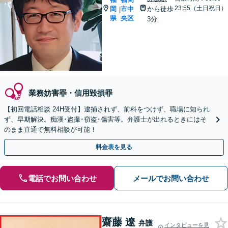
23:55（土日祝日）
岡
市中
から徒歩
|
県
央区
3分
業務妨害罪・信用毀損罪
【初回電話相談 24H受付】逮捕されず、前科をつけず、職場に知られ
ず、早期解決。痴漢･盗撮･窃盗･傷害等。弁護士が出れるときにはそ
のまま直通で無料相談が可能！
料金表を見る
電話でお問い合わせ
メールでお問い合わせ
齋藤 遼
弁護
インタビューを見