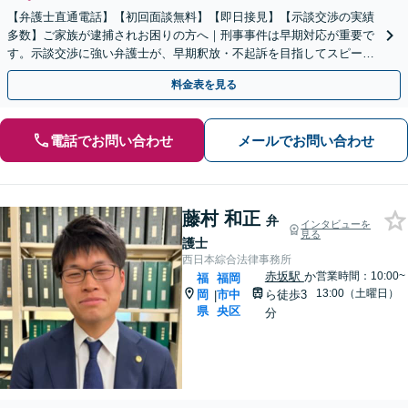
【弁護士直通電話】【初回面談無料】【即日接見】【示談交渉の実績
多数】ご家族が逮捕されお困りの方へ｜刑事事件は早期対応が重要で
す。示談交渉に強い弁護士が、早期釈放・不起訴を目指してスピーデ
ィーに対応します【休日・夜間相談対応】
料金表を見る
電話でお問い合わせ
メールでお問い合わせ
藤村 和正
弁
インタビューを
見る
護士
西日本綜合法律事務所
赤坂駅
か
営業時間：10:00~
福
福岡
13:00（土曜日）
岡
市中
ら徒歩3
|
県
央区
分