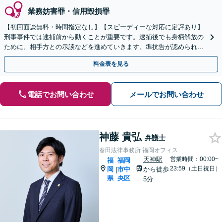
業務妨害罪・信用毀損罪
【初回面談無料・時間指定なし】【スピーディーな対応に定評あり】
刑事事件では逮捕前から動くことが重要です。逮捕後でも身柄解放の
ために、相手方との示談などを進めていきます。準抗告が認められた
ケースあり。【土日祝・夜間早朝も対応】
料金表を見る
電話でお問い合わせ
メールでお問い合わせ
神藤 貴弘
弁護士
春田法律事務所 福岡オフィス
天神駅
営業時間：00:00~
福
福岡
23:59（土日祝日）
岡
市中
から徒歩
|
県
央区
5分