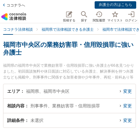
弁護士の方はこちら
ココナラへ
投稿する
探す
閲覧履歴
マイリスト
ログイン
ココナラ法律相談
福岡県で法律相談できる弁護士
福岡市で法律相談で
福岡市中央区の業務妨害罪・信用毀損罪に強い
弁護士
福岡県の福岡市中央区で業務妨害罪・信用毀損罪に強い弁護士が66名見つかり
ました。初回面談無料や休日面談に対応している弁護士、解決事例を持つ弁護
士なども掲載中。刑事事件に関係する加害者側や少年事件、再犯・前科あり等
の細かな分野での絞り込み検索もでき便利です。特にA＆S福岡法律事務所弁護
士法人の磯部 慎吾弁護士や弁護士法人プロテクトスタンス 福岡事務所の尾上
エリア
福岡県、福岡市中央区
変更
太一弁護士、尾形総合法律事務所の尾形 達彦弁護士のプロフィール情報や弁護
士費用、強みなどが注目されています。『福岡市中央区で土日や夜間に発生し
相談内容
刑事事件、業務妨害罪・信用毀損罪
変更
た業務妨害罪・信用毀損罪のトラブルを今すぐに弁護士に相談したい』『業務
妨害罪・信用毀損罪のトラブル解決の実績豊富な近くの弁護士を検索したい』
『初回相談無料で業務妨害罪・信用毀損罪を法律相談できる福岡市中央区内の
詳細条件
未選択
変更
弁護士に相談予約したい』などでお困りの相談者さんにおすすめです。