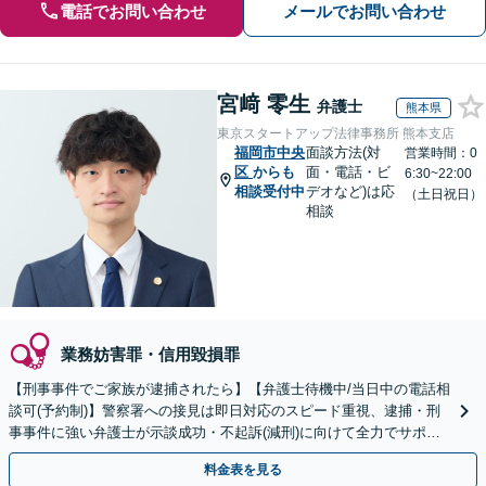
電話でお問い合わせ
メールでお問い合わせ
宮﨑 零生
弁護士
熊本県
東京スタートアップ法律事務所 熊本支店
福岡市中央
面談方法(対
営業時間：0
区
からも
面・電話・ビ
6:30~22:00
相談受付中
デオなど)は応
（土日祝日）
相談
業務妨害罪・信用毀損罪
【刑事事件でご家族が逮捕されたら】【弁護士待機中/当日中の電話相
談可(予約制)】警察署への接見は即日対応のスピード重視、逮捕・刑
事事件に強い弁護士が示談成功・不起訴(減刑)に向けて全力でサポー
トします。【加害者側の相談専門】
料金表を見る