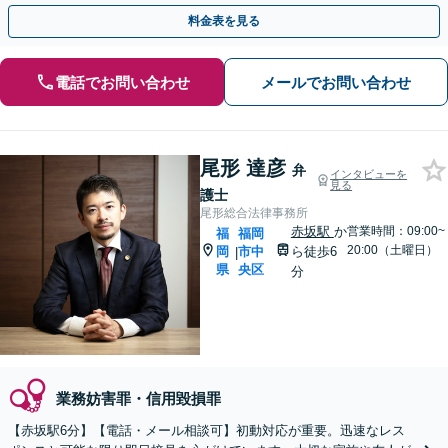
【スピード対応】
料金表を見る
電話でお問い合わせ
メールでお問い合わせ
尾形 達彦
弁
インタビューを
見る
護士
尾形総合法律事務所
赤坂駅
か
営業時間：09:00~
福
福岡
20:00（土曜日）
岡
市中
ら徒歩6
|
県
央区
分
業務妨害罪・信用毀損罪
【赤坂駅6分】【電話・メール相談可】初動対応が重要。迅速なレス