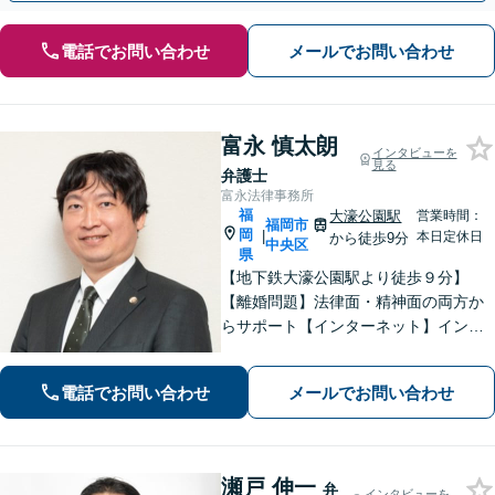
電話でお問い合わせ
メールでお問い合わせ
富永 慎太朗
インタビューを
見る
弁護士
富永法律事務所
福
大濠公園駅
営業時間：
福岡市
岡
|
本日定休日
から徒歩9分
中央区
県
【地下鉄大濠公園駅より徒歩９分】
【離婚問題】法律面・精神面の両方か
らサポート【インターネット】インス
タグラムの脅迫を解決した事例など解
決実績多数【休日面談可】【子連れ相
電話でお問い合わせ
メールでお問い合わせ
談可】【初回面談無料】
瀬戸 伸一
弁
インタビューを