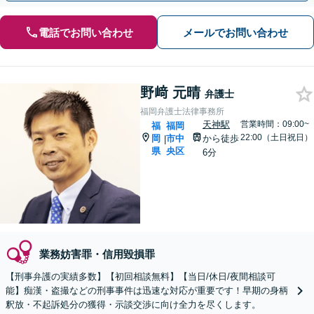
電話でお問い合わせ
メールでお問い合わせ
野﨑 元晴
弁護士
福岡弁護士法律事務所
天神駅
営業時間：09:00~
福
福岡
22:00（土日祝日）
岡
市中
から徒歩
|
県
央区
6分
業務妨害罪・信用毀損罪
【刑事弁護の実績多数】【初回相談無料】【当日/休日/夜間相談可
能】痴漢・盗撮などの刑事事件は迅速な対応が重要です！早期の身柄
釈放・不起訴処分の獲得・示談交渉に向け全力を尽くします。