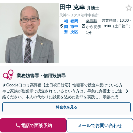
田中 克幸
弁護士
天神ベリタス法律事務所
薬院駅
営業時間：10:00~
福
福岡
19:00（土日祝日）
岡
市中
から徒歩
|
県
央区
1分
業務妨害罪・信用毀損罪
★Google口コミ高評価【土日祝日対応】性犯罪で捜査を受けている方
やご家族が性犯罪で捜査されているという方は、早急に弁護士にご連
絡ください。本人の代わりに誠意を込めた謝罪を実践し、示談の成立
と不起訴を目指します。
料金表を見る
電話で面談予約
メールでお問い合わせ