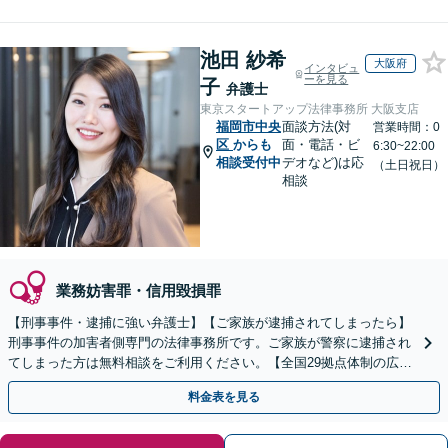
池田 紗希
大阪府
インタビュ
ーを見る
子
弁護士
東京スタートアップ法律事務所 大阪支店
福岡市中央
面談方法(対
営業時間：0
区
からも
面・電話・ビ
6:30~22:00
相談受付中
デオなど)は応
（土日祝日）
相談
業務妨害罪・信用毀損罪
【刑事事件・逮捕に強い弁護士】【ご家族が逮捕されてしまったら】
刑事事件の加害者側専門の法律事務所です。ご家族が警察に逮捕され
てしまった方は無料相談をご利用ください。【全国29拠点体制の広域
対応】【弁護士待機中/当日中の電話相談可(予約制)】
料金表を見る