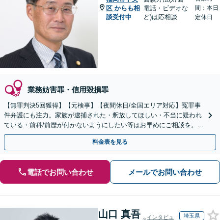
区
からも相
電話・ビデオな
間：本日
談受付中
ど)は応相談
定休日
業務妨害罪・信用毀損罪
【無罪判決5回獲得】【元検事】【夜間休日/全国エリア対応】冤罪事
件弁護にも注力。家族が逮捕された・釈放してほしい・不当に疑われ
ている・前科/前歴が付かないようにしたい等はお早めにご相談を。迅
速に的確な対応に定評あり【分割払い可】
料金表を見る
電話でお問い合わせ
メールでお問い合わせ
山口 真吾
埼玉県
インタビュ