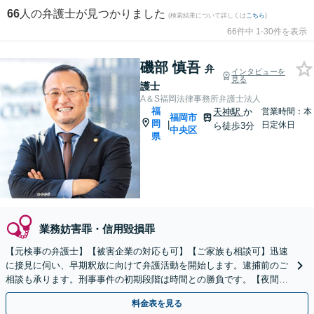
66
人の弁護士が見つかりました
(検索結果について詳しくは
こちら
)
66件中 1-30件を表示
磯部 慎吾
弁
インタビューを
見る
護士
A＆S福岡法律事務所弁護士法人
福
天神駅
か
営業時間：本
福岡市
岡
|
日定休日
ら徒歩3分
中央区
県
業務妨害罪・信用毀損罪
【元検事の弁護士】【被害企業の対応も可】【ご家族も相談可】迅速
に接見に伺い、早期釈放に向けて弁護活動を開始します。逮捕前のご
相談も承ります。刑事事件の初期段階は時間との勝負です。【夜間・
休日対応】【完全個室】【天神駅3分】
料金表を見る