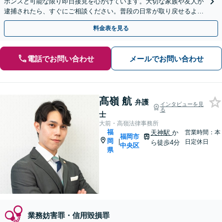
ポンスと可能な限り即日接見を心がけています。大切な家族や友人が
逮捕されたら、すぐにご相談ください。普段の日常が取り戻せるよう
尽力します。【休日・夜間面談可】
料金表を見る
電話でお問い合わせ
メールでお問い合わせ
髙嶺 航
弁護
インタビューを見
る
士
大前・高嶺法律事務所
福
天神駅
か
営業時間：本
福岡市
岡
|
日定休日
ら徒歩4分
中央区
県
業務妨害罪・信用毀損罪