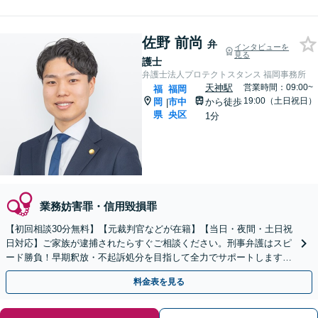
佐野 前尚
弁
インタビューを
見る
護士
弁護士法人プロテクトスタンス 福岡事務所
天神駅
営業時間：09:00~
福
福岡
19:00（土日祝日）
岡
市中
から徒歩
|
県
央区
1分
業務妨害罪・信用毀損罪
【初回相談30分無料】【元裁判官などが在籍】【当日・夜間・土日祝
日対応】ご家族が逮捕されたらすぐご相談ください。刑事弁護はスピ
ード勝負！早期釈放・不起訴処分を目指して全力でサポートします。
【スピード対応】
料金表を見る