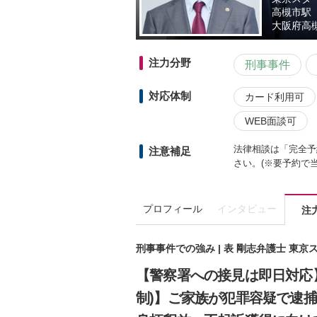
高槻市駅
大阪府
高
注力分野
刑事事件
対応体制
カード利用可
WEB面談可
法律相談は「完全予
注意補足
さい。(※要予約で
プロフィール
インタビュー
注
刑事事件での強み | 表 剛志弁護士 東
【警察署への接見は即日対応
制)】ご家族が犯罪容疑で逮