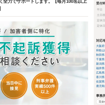
て全力でサポートします。【毎月100名以上
受付
】
平日
土日
定休
定休
対応
大阪府
和歌山
秋田県
千葉県
新潟県
福井県
広島県
香川県
佐賀県
鹿児島
事務
完全