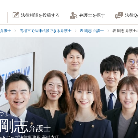
法律相談を投稿する
弁護士を探す
法律Q
弁護士
高槻市で法律相談できる弁護士
表 剛志 弁護士
表 剛志 弁護
 つよし
 剛志
弁護士
ートアップ法律事務所 高槻支店