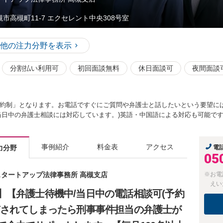
槻市高槻町11-7 エクセレント中央308号室
他の注力分野を表示
分割払い利用可
初回面談無料
休日面談可
夜間面談
約制」となります。お電話ですぐにご質問や弁護士と話したいという要望に
当日中の弁護士相談には対応しています。)英語・中国語による対応も可能で
事例紹介
料金表
アクセス
力分野
電
05
京スタートアップ法律事務所 高槻支店
※お電
えい
】【弁護士待機中/当日中の電話相談可(予約
捕されてしまったら刑事事件担当の弁護士が