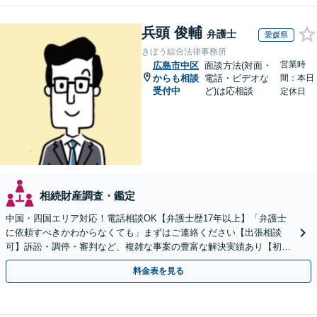
兵頭 俊輔
弁護士
愛媛県
きぼう綜合法律事務所
営業時
広島市中区
面談方法(対面・
からも相談
電話・ビデオな
間：本日
受付中
ど)は応相談
定休日
相続財産調査・鑑定
中国・四国エリア対応！電話相談OK【弁護士歴17年以上】「弁護士
に依頼すべきかわからなくても」まずはご連絡ください【出張相談
可】訴訟・調停・審判など、複雑な事案の豊富な解決実績あり【初回
相談無料】初回面談のみで解決できるケースもあります
料金表を見る