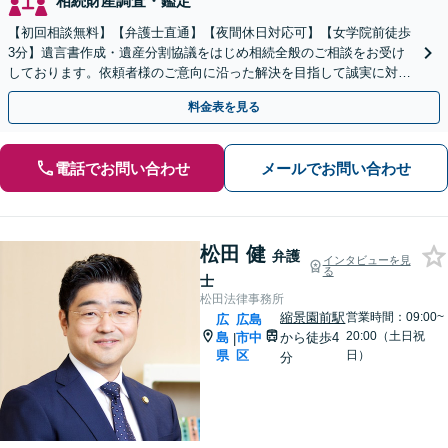
相続財産調査・鑑定
【初回相談無料】【弁護士直通】【夜間休日対応可】【女学院前徒歩
3分】遺言書作成・遺産分割協議をはじめ相続全般のご相談をお受け
しております。依頼者様のご意向に沿った解決を目指して誠実に対応
いたします。お気軽にご相談下さい。
料金表を見る
電話でお問い合わせ
メールでお問い合わせ
松田 健
弁護
インタビューを見
る
士
松田法律事務所
縮景園前駅
営業時間：09:00~
広
広島
20:00（土日祝
島
市中
から徒歩4
|
県
区
日）
分