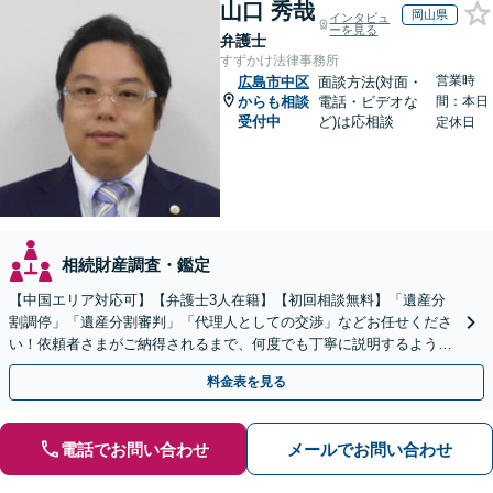
山口 秀哉
岡山県
インタビュ
ーを見る
弁護士
すずかけ法律事務所
営業時
広島市中区
面談方法(対面・
からも相談
電話・ビデオな
間：本日
受付中
ど)は応相談
定休日
相続財産調査・鑑定
【中国エリア対応可】【弁護士3人在籍】【初回相談無料】「遺産分
割調停」「遺産分割審判」「代理人としての交渉」などお任せくださ
い！依頼者さまがご納得されるまで、何度でも丁寧に説明するよう心
掛けています【土日祝／夜間対応可】【当日／電話相談可】
料金表を見る
電話でお問い合わせ
メールでお問い合わせ