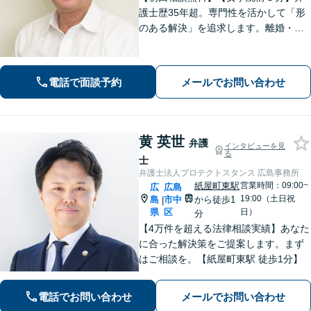
護士歴35年超。専門性を活かして「形
のある解決」を追求します。離婚・債
務整理・不動産・相続・企業法務な
ど、個人・法人ともに実績豊富です。
話しやすい弁護士に是非ご相談くださ
電話で面談予約
メールでお問い合わせ
い。（合同庁舎内郵便局近く）
黄 英世
弁護
インタビューを見
る
士
弁護士法人プロテクトスタンス 広島事務所
紙屋町東駅
営業時間：09:00~
広
広島
19:00（土日祝
島
市中
から徒歩1
|
県
区
日）
分
【4万件を超える法律相談実績】あなた
に合った解決策をご提案します。まず
はご相談を。【紙屋町東駅 徒歩1分】
電話でお問い合わせ
メールでお問い合わせ