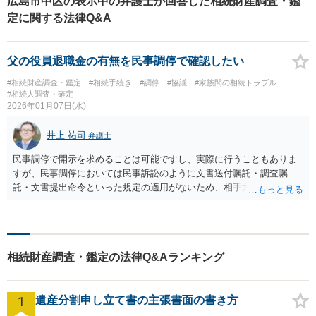
広島市中区の表示中の弁護士が回答した相続財産調査・鑑
定に関する法律Q&A
父の役員退職金の有無を民事調停で確認したい
#相続財産調査・鑑定
#相続手続き
#調停
#協議
#家族間の相続トラブル
#相続人調査・確定
2026年01月07日(水)
井上 祐司
弁護士
民事調停で開示を求めることは可能ですし、実際に行うこともありま
すが、民事調停においては民事訴訟のように文書送付嘱託・調査嘱
託・文書提出命令といった規定の適用がないため、相手方が「開示し
ない」という対応を取ればそれまでです。 そして、求めた開示に対応
するか否かは相手方の弁護士次第（より正確にいえば、弁護士に依頼
している医療法人の意向次第）です。 >目的は紛争ではなく、相続財
産の範囲を確定することです。 病院側に違法行為を求める意図はな
相続財産調査・鑑定の法律Q&Aランキング
く、存在するなら開示、存在しないなら不存在を確定したいという立
場です。 私見ですが、それならば民事調停ではなく、家裁での遺産
分割調停の申立及び地裁への不当利得返還請求訴訟の提起という手段
1
遺産分割申し立て書の主張書面の書き方
を取る方が目的に敵うと考えます。 なお念のため、法的紛争の存在
を前提としない単なる事実の確認が目的ということであれば、裁判所