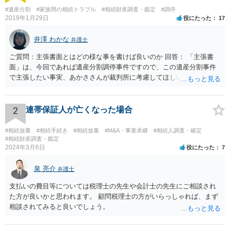
での手続きはいずれも使えません。
#遺産分割
#家族間の相続トラブル
#相続財産調査・鑑定
#調停
2019年1月29日
役にたった
17
井澤 わかな
弁護士
ご質問：主張書面とはどの様な事を書けば良いのか 回答： 「主張書
面」は、今回であれば遺産分割調停事件ですので、この遺産分割事件
で主張したい事実、あかささんが裁判所に考慮してほしいと思う、亡
くなった方・あかささん・お姉さん間の事情などを記入することにな
ります。 もし、主張したい事実や考慮してほしい事情に関連して
資料を持っているようであれば、主張書面とは別で提出できます。も
2
連帯保証人が亡くなった場合
し、お姉さんに見られたくないような資料がある場合、「非開示の希
望に関する申出書」と共に提出することも考えられます。 ご質問：書
#相続放棄
#相続手続き
#相続放棄
#M&A・事業承継
#相続人調査・確定
いた方が良い事と書かない方が良い事 回答： お姉さんが申立書の「申
#相続財産調査・鑑定
2024年3月6日
役にたった
7
立ての趣旨」のところに書いている遺産の分け方に対して意見があれ
ば、まずそれを書くとよいです。 次に「申立ての理由」のところに、
泉 亮介
なぜ調停を申し立てたのか(例えば、あかささんと話合いが出来ない／
弁護士
決裂した、など)や亡くなった方・あかささん・お姉さん間の事情やい
支払いの費目等については税理士の先生や会計士の先生にご相談され
きさつなどが書かれていると思うので、あかささんから見てそれは違
た方が良いかと思われます。 顧問税理士の方がいらっしゃれば、まず
うと感じるところは、どのように違うのか、など書くとよいです。 そ
相談されてみると良いでしょう。
の他、お姉さんの申立書には書かれていないけど、どのように遺産を
分けるかを決めるについてあかささんが重要だと考える事情があれば