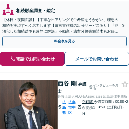
相続財産調査・鑑定
【休日・夜間面談】【丁寧なヒアリングでご希望をうかがい、理想の
相続を実現すべく尽力します【遺言書作成の出張サービスあり】「泥
沼化した相続紛争も冷静に解決」不動産・遺留分侵害額請求もお任せ
【縮景園前駅４分】
料金表を見る
電話でお問い合わせ
メールでお問い合わせ
西谷 剛
弁護
インタビューを見
る
士
弁護士法人ALG＆Associates 広島法律事務所
立町駅
か
営業時間：00:00~2
広
広島
3:59（土日祝日）
島
市中
ら徒歩1
|
県
区
分