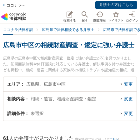
弁護士の方はこちら
ココナラへ
投稿する
探す
閲覧履歴
マイリスト
ログイン
ココナラ法律相談
広島県で法律相談できる弁護士
広島市で法律相談で
広島市中区の相続財産調査・鑑定に強い弁護士
広島県の広島市中区で相続財産調査・鑑定に強い弁護士が61名見つかりまし
た。初回面談無料や休日面談に対応している弁護士、解決事例を持つ弁護士な
ども掲載中。相続・遺言に関係する家族間の相続トラブルや認知症の相続、遺
産分割等の細かな分野での絞り込み検索もでき便利です。特に長尾今井法律事
務所の高橋 慎平弁護士や平和大通り法律事務所の山本 淳哲弁護士、かさはら法
エリア
広島県、広島市中区
変更
律事務所の笠原 輔弁護士のプロフィール情報や弁護士費用、強みなどが注目さ
れています。『広島市中区で土日や夜間に発生した相続財産調査・鑑定のトラ
相談内容
相続・遺言、相続財産調査・鑑定
変更
ブルを今すぐに弁護士に相談したい』『相続財産調査・鑑定のトラブル解決の
実績豊富な近くの弁護士を検索したい』『初回相談無料で相続財産調査・鑑定
を法律相談できる広島市中区内の弁護士に相談予約したい』などでお困りの相
詳細条件
未選択
変更
談者さんにおすすめです。
61
人の弁護士が見つかりました
(検索結果について詳しくは
こちら
)