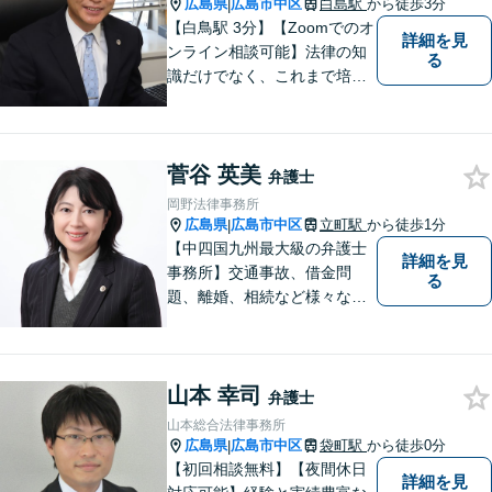
広島県
広島市中区
白島駅
から徒歩3分
|
【白鳥駅 3分】【Zoomでのオ
詳細を見
ンライン相談可能】法律の知
る
識だけでなく、これまで培っ
てきた経験や現場感覚を大切
にして、これからもご助言や
事件処理を迅速かつ丁寧に行
菅谷 英美
ってまいります。 ぜひご相談
弁護士
ください。
岡野法律事務所
広島県
広島市中区
立町駅
から徒歩1分
|
【中四国九州最大級の弁護士
詳細を見
事務所】交通事故、借金問
る
題、離婚、相続など様々な問
題について、「何度でも無
料」の相談を行っています！
まずはお気軽にご相談くださ
山本 幸司
い！
弁護士
山本総合法律事務所
広島県
広島市中区
袋町駅
から徒歩0分
|
【初回相談無料】【夜間休日
詳細を見