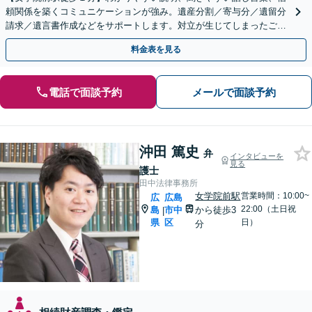
頼関係を築くコミュニケーションが強み。遺産分割／寄与分／遺留分
請求／遺言書作成などをサポートします。対立が生じてしまったご家
族間の感情にも丁寧に配慮いたします。
料金表を見る
電話で面談予約
メールで面談予約
沖田 篤史
弁
インタビューを
見る
護士
田中法律事務所
女学院前駅
営業時間：10:00~
広
広島
22:00（土日祝
島
市中
から徒歩3
|
県
区
日）
分