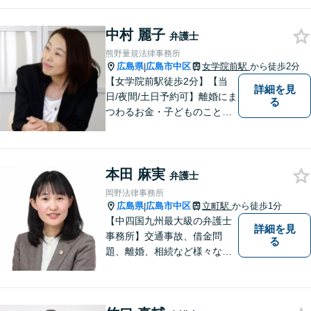
もまずはご相談ください。主
に離婚、交通事故、刑事事
中村 麗子
件、借金問題、消費者被害を
弁護士
取り扱っております。
熊野量規法律事務所
広島県
広島市中区
女学院前駅
から徒歩2分
|
【女学院前駅徒歩2分】【当
詳細を見
日/夜間/土日予約可】離婚にま
る
つわるお金・子どものこと、
不倫の慰謝料、相続や信託・
成年後見、個人/法人の借金か
らの再生や破産案件ならお任
本田 麻実
せください。丁寧にお話を伺
弁護士
い、お一人おひとりに合った
岡野法律事務所
解決方法を提案します。
広島県
広島市中区
立町駅
から徒歩1分
|
【中四国九州最大級の弁護士
詳細を見
事務所】交通事故、借金問
る
題、離婚、相続など様々な問
題について、「何度でも無
料」の相談を行っています！
まずはお気軽にご相談くださ