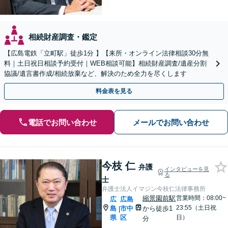
相続財産調査・鑑定
【広島電鉄「立町駅」徒歩1分 】【来所・オンライン法律相談30分無
料｜土日祝日相談予約受付｜WEB相談可能】相続財産調査/遺産分割
協議/遺言書作成/相続放棄など、解決のため全力を尽くします
料金表を見る
電話でお問い合わせ
メールでお問い合わせ
今枝 仁
弁護
インタビューを見
る
士
弁護士法人イマジン今枝仁法律事務所
縮景園前駅
営業時間：08:00~
広
広島
23:55（土日祝
島
市中
から徒歩1
|
県
区
日）
分