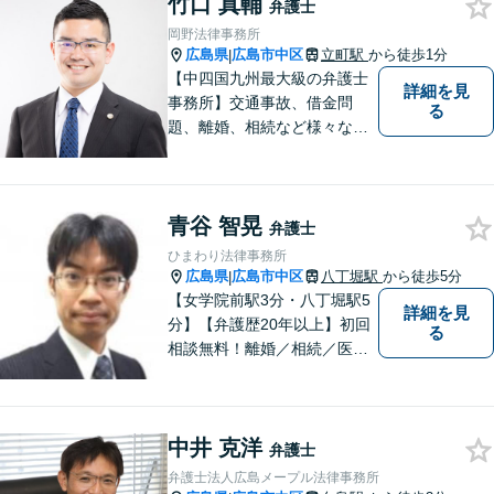
竹口 真輔
い！
弁護士
岡野法律事務所
広島県
広島市中区
立町駅
から徒歩1分
|
【中四国九州最大級の弁護士
詳細を見
事務所】交通事故、借金問
る
題、離婚、相続など様々な問
題について、「何度でも無
料」の相談を行っています！
まずはお気軽にご相談くださ
青谷 智晃
い！
弁護士
ひまわり法律事務所
広島県
広島市中区
八丁堀駅
から徒歩5分
|
【女学院前駅3分・八丁堀駅5
詳細を見
分】【弁護歴20年以上】初回
る
相談無料！離婚／相続／医療
問題／借金、なんでもご相談
ください！じっくり、丁寧に
相談に乗り、解決まで導き、
中井 克洋
結果に納得いただけるよう尽
弁護士
力します！【駐車場有】
弁護士法人広島メープル法律事務所