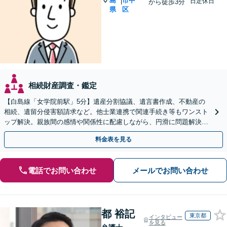
島
市中
|
日定休日
から徒歩3分
県
区
相続財産調査・鑑定
【白島線「女学院前駅」5分】遺産分割協議、遺言書作成、不動産の
相続、遺留分侵害額請求など。他士業連携で関連手続き等もワンスト
ップ解決。親族間の感情や関係性に配慮しながら、円滑に問題解決へ
【初回相談無料】
料金表を見る
電話でお問い合わせ
メールでお問い合わせ
都 裕記
東京都
インタビュー
を見る