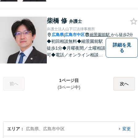
料」の相談を行っています！
まずはお気軽にご相談くださ
柴橋 修
い！
弁護士
弁護士法人山下江法律事務所
広島県
広島市中区
縮景園前駅
から徒歩2分
|
◆初回相談無料◆縮景園前駅
詳細を見
徒歩1分◆月曜夜間／土曜相談
る
可◆電話／オンライン相談可
◆相談実績36,000件以上（事
務所総数）◆交通事故、相
続・遺言、離婚・男女トラブ
1ページ目
ルなど民事・家事事件全般、
前へ
次へ
(3ページ中)
刑事弁護など
エリア
広島県、広島市中区
変更