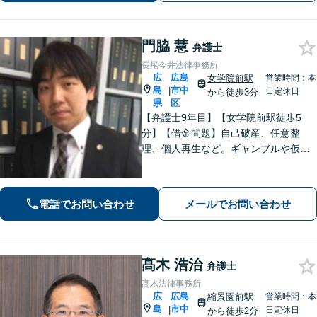
門脇 慧
弁護士
長尾今井法律事務所
広
広島
女学院前駅
営業時間：本
島
市中
|
日定休日
から徒歩3分
県
区
【弁護士9年目】【女学院前駅徒歩5
分】【借金問題】自己破産、任意整
理、個人再生など。ギャンブルや仮想
通貨で破産した場合もご相談ください
【交通事故】後遺症の認定、賠償金額
などご相談ください【夜間土日祝相談
電話でお問い合わせ
メールでお問い合わせ
可】【初回相談無料】【Zoom面談可】
髙木 浩治
弁護士
髙木法律事務所
広
広島
縮景園前駅
営業時間：本
島
市中
|
日定休日
から徒歩2分