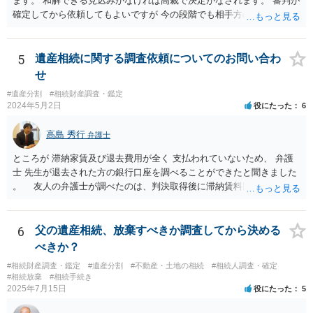
ます。 和解できる見込みがなければ高裁で決定がなされます。 審判が
確定してから依頼してもよいですが 今の段階でも相手方の連絡が迷惑
であれば 弁護士に依頼してもよいと思います。
5
遺産相続に関する調査依頼についてのお問い合わ
せ
#遺産分割
#相続財産調査・鑑定
2024年5月2日
役にたった
6
高島 秀行
弁護士
ところが 滞納家賃及び退去費用が全く 支払われていないため、 弁護
士 先生が退去された方の銀行口座を調べることができたと聞きました
。 友人の弁護士が調べたのは、判決取得後に滞納賃料回収のため
に、預金の有無及び残高の開示を求めたもので 判決を取るために、
預金の入出金履歴を調べたわけではありません。 残念ながら、事案
や目的も異なりますし、開示の内容も異なります。
6
父の遺産相続、放棄すべきか調査してから決める
べきか？
#相続財産調査・鑑定
#遺産分割
#不動産・土地の相続
#相続人調査・確定
#相続放棄
#相続手続き
2025年7月15日
役にたった
5