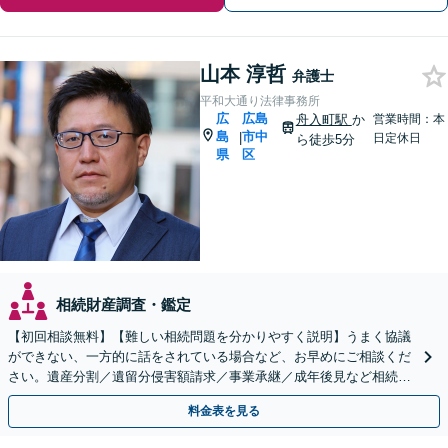
山本 淳哲
弁護士
平和大通り法律事務所
広
広島
舟入町駅
か
営業時間：本
島
市中
|
日定休日
ら徒歩5分
県
区
相続財産調査・鑑定
【初回相談無料】【難しい相続問題を分かりやすく説明】うまく協議
ができない、一方的に話をされている場合など、お早めにご相談くだ
さい。遺産分割／遺留分侵害額請求／事業承継／成年後見など相続に
関するお悩みに対応します【舟入町駅5分】【分割払い可】
料金表を見る