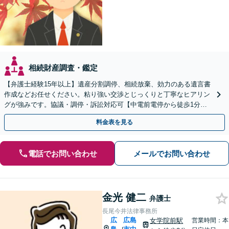
相続財産調査・鑑定
【弁護士経験15年以上】遺産分割調停、相続放棄、効力のある遺言書
作成などお任せください。粘り強い交渉とじっくりと丁寧なヒアリン
グが強みです。協議・調停・訴訟対応可【中電前電停から徒歩1分】
【法テラス利用可】【弁護士直通電話】
料金表を見る
電話でお問い合わせ
メールでお問い合わせ
金光 健二
弁護士
長尾今井法律事務所
広
広島
女学院前駅
営業時間：本