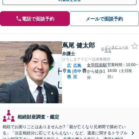
電話で面談予約
メールで面談予約
蔦尾 健太郎
インタビューを
見る
弁護士
ひろしまアイビー法律事務所
女学院前駅
営業時間：10:00~
広
広島
18:00（土日祝
島
市中
から徒歩1
|
県
区
日）
分
相続財産調査・鑑定
相続でお困りごとはありませんか?「親が亡くなり兄弟間で揉めてい
る」「法定相続分に応じてもらえない」など、遺産に関するトラブル