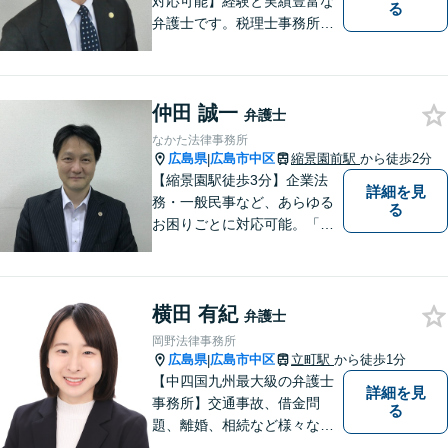
対応可能】経験と実績豊富な
る
弁護士です。税理士事務所と
協働し、税務面も踏まえた対
応をいたします。困っている
方を助けることが弁護士とし
仲田 誠一
ての一番の喜びです。依頼者
弁護士
の方の気持ちに寄り添い誠実
なかた法律事務所
に対応することを心がけてい
広島県
広島市中区
縮景園前駅
から徒歩2分
|
ます。
【縮景園駅徒歩3分】企業法
詳細を見
務・一般民事など、あらゆる
る
お困りごとに対応可能。「実
直」「真摯」「専門性」を大
切する弁護士です。お気軽に
ご相談ください。【日・祝も
横田 有紀
対応可】
弁護士
岡野法律事務所
広島県
広島市中区
立町駅
から徒歩1分
|
【中四国九州最大級の弁護士
詳細を見
事務所】交通事故、借金問
る
題、離婚、相続など様々な問
題について、「何度でも無