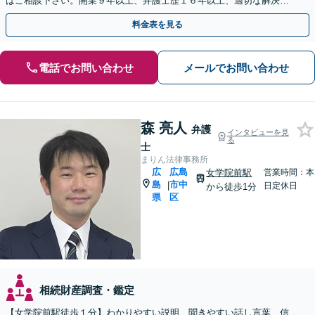
はご相談下さい。開業９年以上、弁護士歴１６年以上、適切な解決が
モットーです。【休日・夜間対応】【女学院前駅1分】
料金表を見る
電話でお問い合わせ
メールでお問い合わせ
森 亮人
弁護
インタビューを見
る
士
まりん法律事務所
広
広島
女学院前駅
営業時間：本
島
市中
|
日定休日
から徒歩1分
県
区
相続財産調査・鑑定
【女学院前駅徒歩１分】わかりやすい説明、聞きやすい話し言葉、信