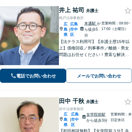
井上 祐司
弁護士
鳴戸法律事務所
本通駅
か
営業時間：09:00~
広
広島
17:00（土曜日）
島
市中
ら徒歩5
|
県
区
分
【法テラス利用可】【弁護士歴15年以
上】債権回収／刑事事件／離婚・男女
問題はお任せください！豊富な解決実
績と弁護士経験を活かした、的確でス
ムーズな対応が持ち味です【子連れ相
談】【完全個室相談】【休日・夜間対
電話でお問い合わせ
メールでお問い合わせ
応可】【本通駅5分】
田中 千秋
弁護士
田中法律事務所
広
広島
女学院前駅
営業時間：本
島
市中
|
日定休日
から徒歩3分
県
区
【初回相談無料】【女学院前３分】弁