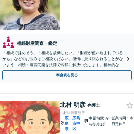
相続財産調査・鑑定
「相続で揉めそう」「相続を放棄したい」「財産が使い込まれている
かも」などのお悩みはご相談ください。感情に振り回されることがな
いよう、相続・遺言問題を法律で冷静に解決いたします。精神的な負
担を軽減し、不利にならない主張をサポートいたします。
料金表を見る
北村 明彦
弁護士
北村法律事務所
広
広島
中電前駅
か
営業時間：本
島
市中
|
日定休日
ら徒歩1分
県
区