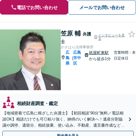
電話でお問い合わせ
メールでお問い合わせ
笠原 輔
弁護
インタビューを見
る
士
かさはら法律事務所
広
広島
紙屋町東駅
営業時間：本
島
市中
|
日定休日
から徒歩1分
県
区
相続財産調査・鑑定
【地域密着で広島に根ざした弁護士】【初回相談“90分”無料／電話相
談OK】相談だけでも可◎粘り強く、納得のいく解決へ！遺産分割協
議や調停、遺留分、相続放棄、使い込み、不動産、遺言書作成など、
実績豊富。状況に応じて税理士や司法書士などご紹介。
料金表を見る