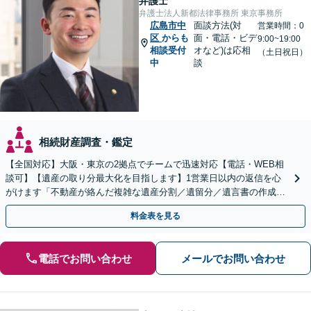
弁護士
弁護士法人新都法律事務所 東京事務所
広島市中
面談方法(対
営業時間：0
区
からも
面・電話・ビデ
9:00~19:00
相談受付
オなど)は応相
（土日祝日）
中
談
相続財産調査・鑑定
【全国対応】大阪・東京の2拠点でチームで迅速対応【電話・WEB相
談可】【遺産の取り分最大化を目指します】1営業日以内の返信を心
がけます「不動産が絡んだ複雑な遺産分割／遺留分／遺言書の作成・
執行／事業承継など、お任せください」【休日相談あり】
料金表を見る
電話でお問い合わせ
メールでお問い合わせ