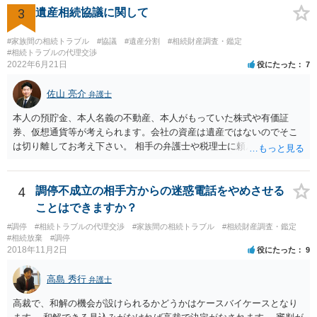
(例えば、○○のときにお姉さんは亡くなった方からお金を援助してもら
3
遺産相続協議に関して
った等)、それも書くとよいです。 書かない方が良いと思うことは、遺
産分割に関係ない(と思われる)いきさつを沢山盛り込むことだと考えま
#家族間の相続トラブル
#協議
#遺産分割
#相続財産調査・鑑定
す(あくまで遺産分割に関係することに留める方が、裁判所や調停委員
#相続トラブルの代理交渉
の方に事情を理解してもらいやすいと思います)。
2022年6月21日
役にたった
7
佐山 亮介
弁護士
本人の預貯金、本人名義の不動産、本人がもっていた株式や有価証
券、仮想通貨等が考えられます。会社の資産は遺産ではないのでそこ
は切り離してお考え下さい。 相手の弁護士や税理士に頼んでも守秘義
務を理由に断られる可能性が高いです。 資料は調停を起こしてから任
意に開示を求め、応じなければ「調査嘱託」という手続きを使って銀
行等に照会をかけることになるでしょう。 不動産は、相続登記が済ん
4
調停不成立の相手方からの迷惑電話をやめさせる
でいなければ市役所ないし区役所に、お子様と義父様のつながりがわ
ことはできますか？
かる戸籍一式を揃えてもちこみ、「名寄せ」という手続きをすると、
#調停
#相続トラブルの代理交渉
#家族間の相続トラブル
#相続財産調査・鑑定
分かると思います。遺産分割協議書の偽造等により既に相続登記され
#相続放棄
#調停
てしまっている場合は、住所などに当たりをつけて登記名義を調べて
2018年11月2日
役にたった
9
探すことになるでしょう。 代理人弁護士を立てられるのはおすすめで
すが、現代では、各々が自由に価格設定をしていますので、特に相場
高島 秀行
弁護士
はお示しできません。ただし、かつて日本弁護士連合会が設けていた
報酬基準を踏まえて価格設定している弁護士は一定数いると思います
高裁で、和解の機会が設けられるかどうかはケースバイケースとなり
ので、それが一応の目安となるでしょう。