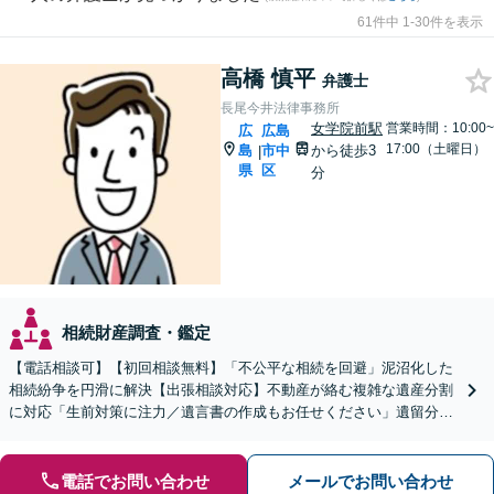
61件中 1-30件を表示
高橋 慎平
弁護士
長尾今井法律事務所
女学院前駅
営業時間：10:00~
広
広島
17:00（土曜日）
島
市中
から徒歩3
|
県
区
分
相続財産調査・鑑定
【電話相談可】【初回相談無料】「不公平な相続を回避」泥沼化した
相続紛争を円滑に解決【出張相談対応】不動産が絡む複雑な遺産分割
に対応「生前対策に注力／遺言書の作成もお任せください」遺留分侵
害額請求ご相談いただけます【出張サービス】【完全個室】
電話でお問い合わせ
メールでお問い合わせ