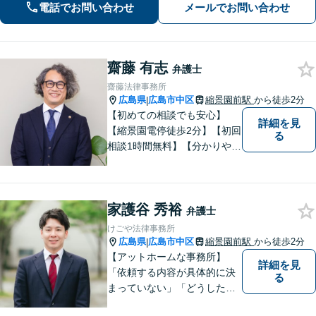
電話でお問い合わせ
メールでお問い合わせ
齋藤 有志
弁護士
齋藤法律事務所
広島県
広島市中区
縮景園前駅
から徒歩2分
|
【初めての相談でも安心】
詳細を見
【縮景園電停徒歩2分】【初回
る
相談1時間無料】【分かりやす
い説明】経験豊富な弁護士が
しっかりとお話をうかがいま
す。あなたの問題を一緒に考
家護谷 秀裕
え、納得の解決を目指しま
弁護士
す。
けごや法律事務所
広島県
広島市中区
縮景園前駅
から徒歩2分
|
【アットホームな事務所】
詳細を見
「依頼する内容が具体的に決
る
まっていない」「どうしたら
いいか分からない」という方