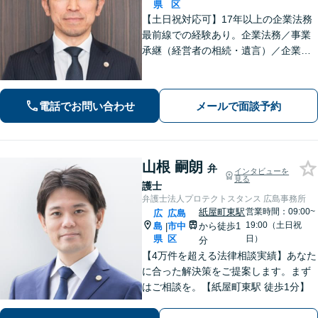
県
区
【土日祝対応可】17年以上の企業法務
最前線での経験あり。企業法務／事業
承継（経営者の相続・遺言）／企業の
労務問題や債権回収など、企業・経営
者さまのお悩みはご相談ください。経
験を活かした的確な対応で、企業の発
電話でお問い合わせ
メールで面談予約
展と経営をサポート。顧問契約もお任
せください
山根 嗣朗
弁
インタビューを
見る
護士
弁護士法人プロテクトスタンス 広島事務所
紙屋町東駅
営業時間：09:00~
広
広島
19:00（土日祝
島
市中
から徒歩1
|
県
区
日）
分
【4万件を超える法律相談実績】あなた
に合った解決策をご提案します。まず
はご相談を。【紙屋町東駅 徒歩1分】