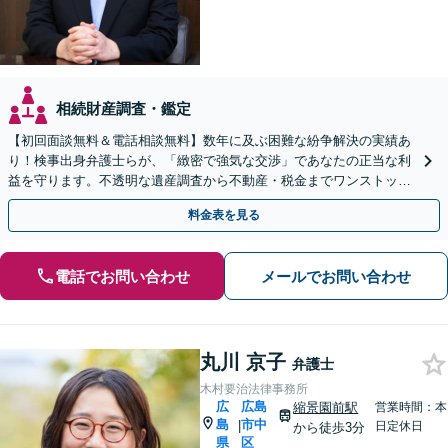
相続財産調査・鑑定
【初回面談無料＆電話相談無料】数年に及ぶ困難な紛争解決の実績あ
り！検事出身弁護士らが、「緻密で強気な交渉」であなたの正当な利
益を守ります。不透明な遺産調査から不動産・税金までワンストップ
解決【休日・夜間相談可】【完全個室でプライバシー配慮】
料金表を見る
電話でお問い合わせ
メールでお問い合わせ
丸川 京子
弁護士
木村要治法律事務所
広
広島
縮景園前駅
営業時間：本
島
市中
|
日定休日
から徒歩3分
県
区