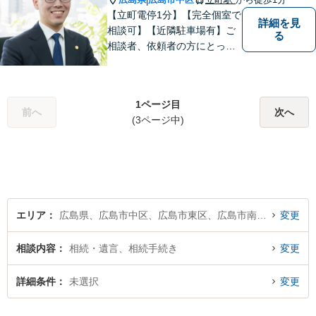
|
【立町電停1分】【完全個室で
詳細を見
相談可】【近隣駐車場有】ご
る
相談者、依頼者の方にとって
〈明るい未来〉を切り拓く場
所となりたいと考えていま
す。これまでの経験や知識を
1ページ目
最大限に活用し、全力でサポ
前へ
次へ
(3ページ中)
ートさせていただきます。
エリア
広島県、広島市中区、広島市東区、広島市南区、広島市西区、広島市安佐南区、広島市安佐北区、広島市安芸区、広島市佐伯区
変更
相談内容
相続・遺言、相続手続き
変更
詳細条件
未選択
変更