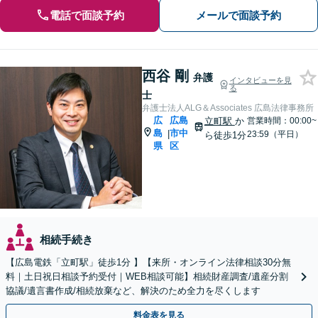
電話で面談予約
メールで面談予約
西谷 剛
弁護
インタビューを見
る
士
弁護士法人ALG＆Associates 広島法律事務所
広
広島
立町駅
か
営業時間：00:00~
島
市中
|
23:59（平日）
ら徒歩1分
県
区
相続手続き
【広島電鉄「立町駅」徒歩1分 】【来所・オンライン法律相談30分無
料｜土日祝日相談予約受付｜WEB相談可能】相続財産調査/遺産分割
協議/遺言書作成/相続放棄など、解決のため全力を尽くします
料金表を見る