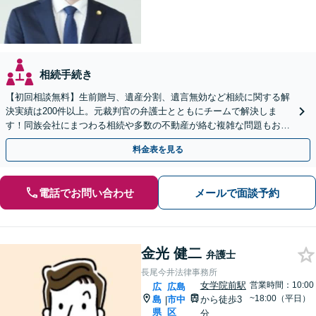
相続手続き
【初回相談無料】生前贈与、遺産分割、遺言無効など相続に関する解
決実績は200件以上。元裁判官の弁護士とともにチームで解決しま
す！同族会社にまつわる相続や多数の不動産が絡む複雑な問題もお任
せ【生前対策】相続トラブルを未然に防ぐアドバイスも可
料金表を見る
電話でお問い合わせ
メールで面談予約
金光 健二
弁護士
長尾今井法律事務所
女学院前駅
営業時間：10:00
広
広島
~18:00（平日）
島
市中
から徒歩3
|
県
区
分