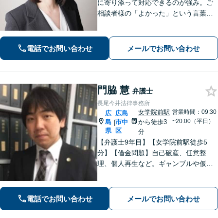
に寄り添って対応できるのが強み。ご
相談者様の「よかった」という言葉の
ために、あらゆる事件に対応します
【交通事故】保険会社の対応、損害賠
償金を増額、ご相談ください。【会社
電話でお問い合わせ
メールでお問い合わせ
での勤務経験あり】
門脇 慧
弁護士
長尾今井法律事務所
女学院前駅
営業時間：09:30
広
広島
~20:00（平日）
島
市中
から徒歩3
|
県
区
分
【弁護士9年目】【女学院前駅徒歩5
分】【借金問題】自己破産、任意整
理、個人再生など。ギャンブルや仮想
通貨で破産した場合もご相談ください
【交通事故】後遺症の認定、賠償金額
などご相談ください【夜間土日祝相談
電話でお問い合わせ
メールでお問い合わせ
可】【初回相談無料】【Zoom面談可】