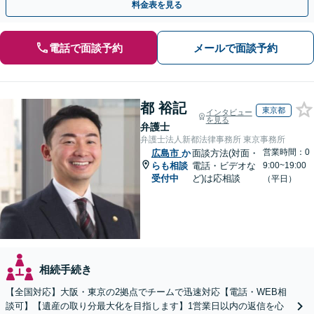
料金表を見る
電話で面談予約
メールで面談予約
都 裕記
東京都
インタビュー
を見る
弁護士
弁護士法人新都法律事務所 東京事務所
営業時間：0
広島市
か
面談方法(対面・
らも相談
電話・ビデオな
9:00~19:00
受付中
ど)は応相談
（平日）
相続手続き
【全国対応】大阪・東京の2拠点でチームで迅速対応【電話・WEB相
談可】【遺産の取り分最大化を目指します】1営業日以内の返信を心