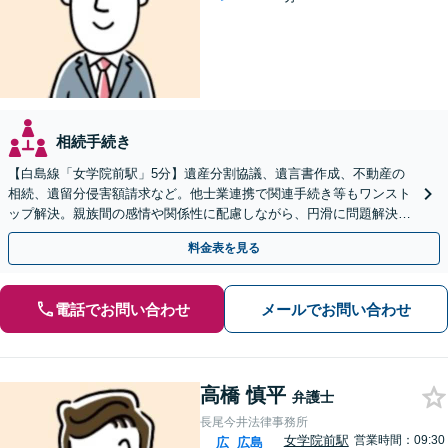
相続手続き
【白島線「女学院前駅」5分】遺産分割協議、遺言書作成、不動産の
相続、遺留分侵害額請求など。他士業連携で関連手続き等もワンスト
ップ解決。親族間の感情や関係性に配慮しながら、円滑に問題解決へ
【初回相談無料】
料金表を見る
電話でお問い合わせ
メールでお問い合わせ
高橋 慎平
弁護士
長尾今井法律事務所
女学院前駅
営業時間：09:30
広
広島