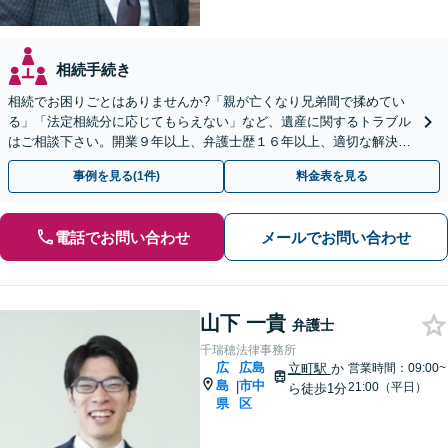
相続手続き
相続でお困りごとはありませんか?「親が亡くなり兄弟間で揉めてい
る」「法定相続分に応じてもらえない」など、遺産に関するトラブル
はご相談下さい。開業９年以上、弁護士歴１６年以上、適切な解決が
モットーです。【休日・夜間対応】【女学院前駅1分】
事例を見る(1件)
料金表を見る
電話でお問い合わせ
メールでお問い合わせ
山下 一貴
弁護士
千瑞穂法律事務所
広
広島
立町駅
か
営業時間：09:00~
島
市中
|
21:00（平日）
ら徒歩1分
県
区