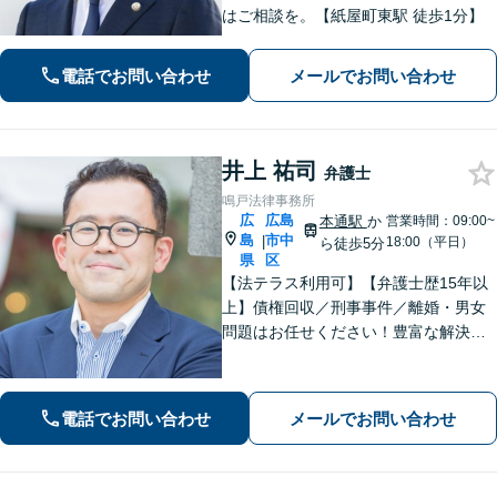
はご相談を。【紙屋町東駅 徒歩1分】
電話でお問い合わせ
メールでお問い合わせ
井上 祐司
弁護士
鳴戸法律事務所
広
広島
本通駅
か
営業時間：09:00~
島
市中
|
18:00（平日）
ら徒歩5分
県
区
【法テラス利用可】【弁護士歴15年以
上】債権回収／刑事事件／離婚・男女
問題はお任せください！豊富な解決実
績と弁護士経験を活かした、的確でス
ムーズな対応が持ち味です【子連れ相
談】【完全個室相談】【休日・夜間対
電話でお問い合わせ
メールでお問い合わせ
応可】【本通駅5分】