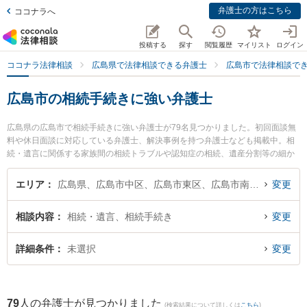
弁護士の方はこちら
ココナラへ
投稿する
探す
閲覧履歴
マイリスト
ログイン
ココナラ法律相談
広島県で法律相談できる弁護士
広島市で法律相談で
広島市の相続手続きに強い弁護士
広島県の広島市で相続手続きに強い弁護士が79名見つかりました。初回面談無
料や休日面談に対応している弁護士、解決事例を持つ弁護士なども掲載中。相
続・遺言に関係する家族間の相続トラブルや認知症の相続、遺産分割等の細か
な分野での絞り込み検索もでき便利です。特に千瑞穂法律事務所の桝井 楓弁護
士や弁護士法人ALG＆Associates 広島法律事務所の西谷 剛弁護士、安佐合同法
エリア
広島県、広島市中区、広島市東区、広島市南区、広島市西区、広島市安佐南区、広島市安佐北区、広島市安芸区、広島市佐伯区
変更
律事務所の原田 龍明弁護士のプロフィール情報や弁護士費用、強みなどが注目
されています。『広島市で土日や夜間に発生した相続手続きのトラブルを今す
相談内容
相続・遺言、相続手続き
変更
ぐに弁護士に相談したい』『相続手続きのトラブル解決の実績豊富な近くの弁
護士を検索したい』『初回相談無料で相続手続きを法律相談できる広島市内の
弁護士に相談予約したい』などでお困りの相談者さんにおすすめです。
詳細条件
未選択
変更
79
人の弁護士が見つかりました
(検索結果について詳しくは
こちら
)