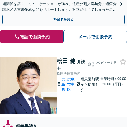
頼関係を築くコミュニケーションが強み。遺産分割／寄与分／遺留分
請求／遺言書作成などをサポートします。対立が生じてしまったご家
族間の感情にも丁寧に配慮いたします。
料金表を見る
電話で面談予約
メールで面談予約
松田 健
弁護
インタビューを見
る
士
松田法律事務所
縮景園前駅
営業時間：09:00
広
広島
~20:00（平日）
島
市中
から徒歩4
|
県
区
分
相続手続き