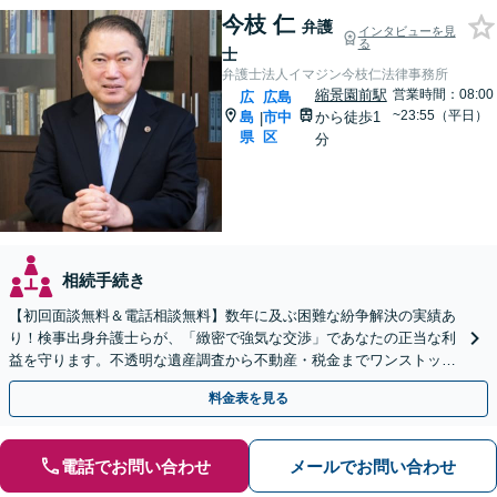
今枝 仁
弁護
インタビューを見
る
士
弁護士法人イマジン今枝仁法律事務所
縮景園前駅
営業時間：08:00
広
広島
~23:55（平日）
島
市中
から徒歩1
|
県
区
分
相続手続き
【初回面談無料＆電話相談無料】数年に及ぶ困難な紛争解決の実績あ
り！検事出身弁護士らが、「緻密で強気な交渉」であなたの正当な利
益を守ります。不透明な遺産調査から不動産・税金までワンストップ
解決【休日・夜間相談可】【完全個室でプライバシー配慮】
料金表を見る
電話でお問い合わせ
メールでお問い合わせ