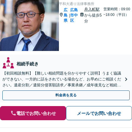
平和大通り法律事務所
舟入町駅
営業時間：09:00
広
広島
~18:00（平日）
島
市中
から徒歩5
|
県
区
分
相続手続き
【初回相談無料】【難しい相続問題を分かりやすく説明】うまく協議
ができない、一方的に話をされている場合など、お早めにご相談くだ
さい。遺産分割／遺留分侵害額請求／事業承継／成年後見など相続に
関するお悩みに対応します【舟入町駅5分】【分割払い可】
料金表を見る
電話でお問い合わせ
メールでお問い合わせ