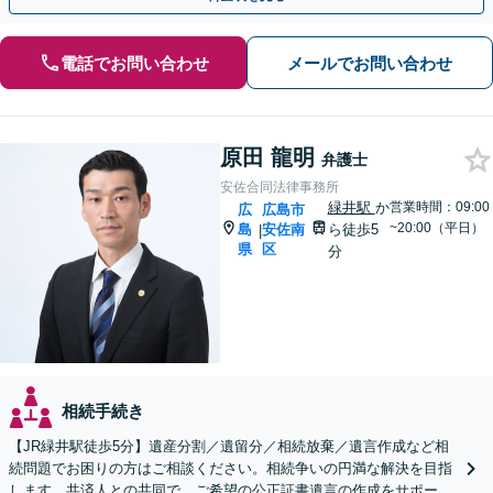
電話でお問い合わせ
メールでお問い合わせ
原田 龍明
弁護士
安佐合同法律事務所
緑井駅
か
営業時間：09:00
広
広島市
~20:00（平日）
島
安佐南
ら徒歩5
|
県
区
分
相続手続き
【JR緑井駅徒歩5分】遺産分割／遺留分／相続放棄／遺言作成など相
続問題でお困りの方はご相談ください。相続争いの円満な解決を目指
します。共済人との共同で、ご希望の公正証書遺言の作成をサポート