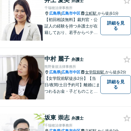
井上 愛美
弁護士
取り扱っております。
千瑞穂法律事務所
広島県
広島市中区
立町駅
から徒歩1分
|
【初回相談無料】裁判官・公
詳細を見
証人の経験を持つ弁護士が在
る
籍しており、若手からベテラ
ンまでチームで問題解決に尽
力します！お気軽にご相談く
ださい。「立町電停」より徒
中村 麗子
歩1分
弁護士
熊野量規法律事務所
広島県
広島市中区
女学院前駅
から徒歩2分
|
【女学院前駅徒歩2分】【当
詳細を見
日/夜間/土日予約可】離婚にま
る
つわるお金・子どものこと、
不倫の慰謝料、相続や信託・
成年後見、個人/法人の借金か
らの再生や破産案件ならお任
坂東 崇志
せください。丁寧にお話を伺
弁護士
い、お一人おひとりに合った
千瑞穂法律事務所
解決方法を提案します。
広島県
広島市中区
立町駅
から徒歩1分