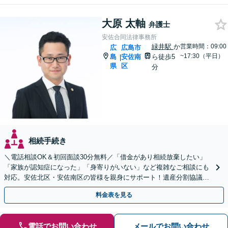
大原 太軸
弁護士
安佐合同法律事務所
緑井駅
か
営業時間：09:00
広
広島市
~17:30（平日）
島
安佐南
ら徒歩5
|
県
区
分
相続手続き
＼電話相談OK＆初回面談30分無料／「借金があり相続放棄したい」
「家族が認知症になった」「身寄りがいない」など複雑なご相談にも
対応。安佐北区・安佐南区の皆様を親身にサポート！遺産分割協議や
調停、遺言書作成、成年後見申し立て【JR緑井駅5分】
料金表を見る
電話でお問い合わせ
メールでお問い合わせ