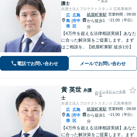
見る
護士
弁護士法人プロテクトスタンス 広島事務所
紙屋町東駅
営業時間：09:00
広
広島
~21:00（平日）
島
市中
から徒歩1
|
県
区
分
【4万件を超える法律相談実績】あなた
に合った解決策をご提案します。まず
はご相談を。【紙屋町東駅 徒歩1分】
電話でお問い合わせ
メールでお問い合わせ
黄 英世
弁護
インタビューを見
る
士
弁護士法人プロテクトスタンス 広島事務所
紙屋町東駅
営業時間：09:00
広
広島
~21:00（平日）
島
市中
から徒歩1
|
県
区
分
【4万件を超える法律相談実績】あなた
に合った解決策をご提案します。まず