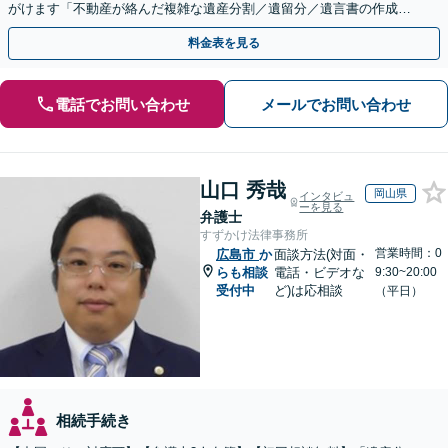
がけます「不動産が絡んだ複雑な遺産分割／遺留分／遺言書の作成・
執行／事業承継など、お任せください」【休日相談あり】
料金表を見る
電話でお問い合わせ
メールでお問い合わせ
山口 秀哉
岡山県
インタビュ
ーを見る
弁護士
すずかけ法律事務所
営業時間：0
広島市
か
面談方法(対面・
らも相談
電話・ビデオな
9:30~20:00
受付中
ど)は応相談
（平日）
相続手続き