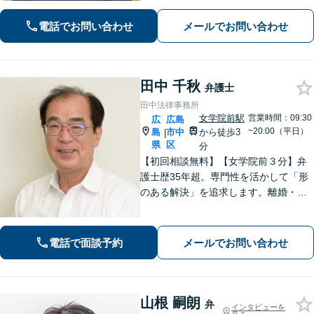
実績が豊富」「不動産：不動産を相続
電話でお問い合わせ
メールでお問い合わせ
すべきか、放棄すべきか冷静に判断で
きるようサポートいたします」【広島
駅４分】
田中 千秋
弁護士
田中法律事務所
女学院前駅
営業時間：09:30
広
広島
~20:00（平日）
島
市中
から徒歩3
|
県
区
分
【初回相談無料】【女学院前３分】弁
護士歴35年超。専門性を活かして「形
のある解決」を追求します。離婚・債
務整理・不動産・相続・企業法務な
ど、個人・法人ともに実績豊富です。
話しやすい弁護士に是非ご相談くださ
電話で面談予約
メールでお問い合わせ
い。（合同庁舎内郵便局近く）
山根 嗣朗
弁
インタビューを