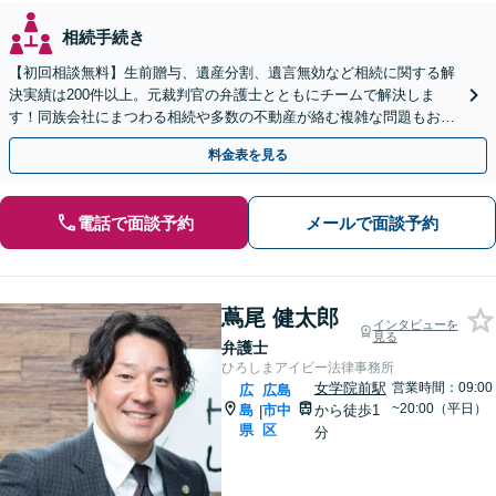
相続手続き
【初回相談無料】生前贈与、遺産分割、遺言無効など相続に関する解
決実績は200件以上。元裁判官の弁護士とともにチームで解決しま
す！同族会社にまつわる相続や多数の不動産が絡む複雑な問題もお任
せ【生前対策】相続トラブルを未然に防ぐアドバイスも可
料金表を見る
電話で面談予約
メールで面談予約
蔦尾 健太郎
インタビューを
見る
弁護士
ひろしまアイビー法律事務所
女学院前駅
営業時間：09:00
広
広島
~20:00（平日）
島
市中
から徒歩1
|
県
区
分