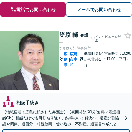
電話でお問い合わせ
メールでお問い合わせ
笠原 輔
弁護
インタビューを見
る
士
かさはら法律事務所
紙屋町東駅
営業時間：10:00
広
広島
~17:00（平日）
島
市中
から徒歩1
|
県
区
分
相続手続き
【地域密着で広島に根ざした弁護士】【初回相談“90分”無料／電話相
談OK】相談だけでも可◎粘り強く、納得のいく解決へ！遺産分割協
議や調停、遺留分、相続放棄、使い込み、不動産、遺言書作成など、
実績豊富。状況に応じて税理士や司法書士などご紹介。