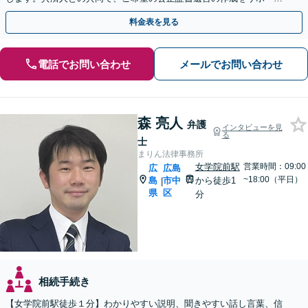
【完全個室】
料金表を見る
電話でお問い合わせ
メールでお問い合わせ
森 亮人
弁護
インタビューを見
る
士
まりん法律事務所
女学院前駅
営業時間：09:00
広
広島
~18:00（平日）
島
市中
から徒歩1
|
県
区
分
相続手続き
【女学院前駅徒歩１分】わかりやすい説明、聞きやすい話し言葉、信