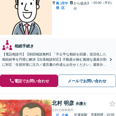
~20:00（平日）
島
市中
から徒歩3
|
県
区
分
相続手続き
【電話相談可】【初回相談無料】「不公平な相続を回避」泥沼化した
相続紛争を円滑に解決【出張相談対応】不動産が絡む複雑な遺産分割
に対応「生前対策に注力／遺言書の作成もお任せください」遺留分侵
害額請求ご相談いただけます【出張サービス】【完全個室】
電話でお問い合わせ
メールでお問い合わせ
北村 明彦
弁護士
北村法律事務所
中電前駅
営業時間：10:00
広
広島