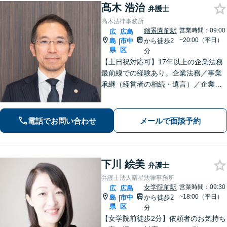
髙木 浩治
弁護士
髙木法律事務所
縮景園前駅
営業時間：09:00
広
広島
~20:00（平日）
島
市中
から徒歩2
|
県
区
分
【土日祝対応可】17年以上の企業法務
最前線での経験あり。企業法務／事業
承継（経営者の相続・遺言）／企業の
労務問題や債権回収など、企業・経営
者さまのお悩みはご相談ください。経
験を活かした的確な対応で、企業の発
電話でお問い合わせ
メールで面談予約
展と経営をサポート。顧問契約もお任
せください
下川 絵美
弁護士
弁護士法人晴星法律事務所
女学院前駅
営業時間：09:30
広
広島
~18:00（平日）
島
市中
から徒歩2
|
県
区
分
【女学院前徒歩2分】依頼者のお気持ち