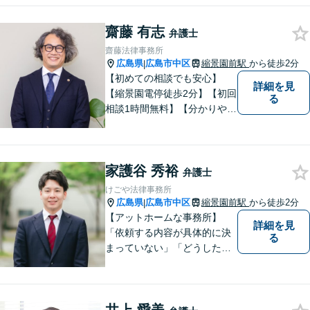
齋藤 有志
弁護士
齋藤法律事務所
広島県
広島市中区
縮景園前駅
から徒歩2分
|
【初めての相談でも安心】
詳細を見
【縮景園電停徒歩2分】【初回
る
相談1時間無料】【分かりやす
い説明】経験豊富な弁護士が
しっかりとお話をうかがいま
す。あなたの問題を一緒に考
家護谷 秀裕
え、納得の解決を目指しま
弁護士
す。
けごや法律事務所
広島県
広島市中区
縮景園前駅
から徒歩2分
|
【アットホームな事務所】
詳細を見
「依頼する内容が具体的に決
る
まっていない」「どうしたら
いいか分からない」という方
もまずはご相談ください。主
に離婚、交通事故、刑事事
件、借金問題、消費者被害を