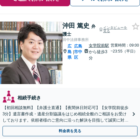
沖田 篤史
弁
インタビューを
見る
護士
田中法律事務所
女学院前駅
営業時間：09:00
広
広島
~23:55（平日）
島
市中
から徒歩3
|
県
区
分
相続手続き
【初回相談無料】【弁護士直通】【夜間休日対応可】【女学院前徒歩
3分】遺言書作成・遺産分割協議をはじめ相続全般のご相談をお受け
しております。依頼者様のご意向に沿った解決を目指して誠実に対応
いたします。お気軽にご相談下さい。
料金表を見る