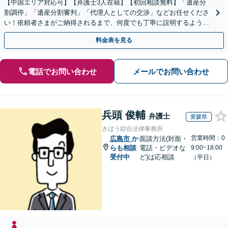
【中国エリア対応可】【弁護士3人在籍】【初回相談無料】「遺産分
割調停」「遺産分割審判」「代理人としての交渉」などお任せくださ
い！依頼者さまがご納得されるまで、何度でも丁寧に説明するよう心
掛けています【土日祝／夜間対応可】【当日／電話相談可】
料金表を見る
電話でお問い合わせ
メールでお問い合わせ
兵頭 俊輔
弁護士
愛媛県
きぼう綜合法律事務所
営業時間：0
広島市
か
面談方法(対面・
らも相談
電話・ビデオな
9:00~18:00
受付中
ど)は応相談
（平日）