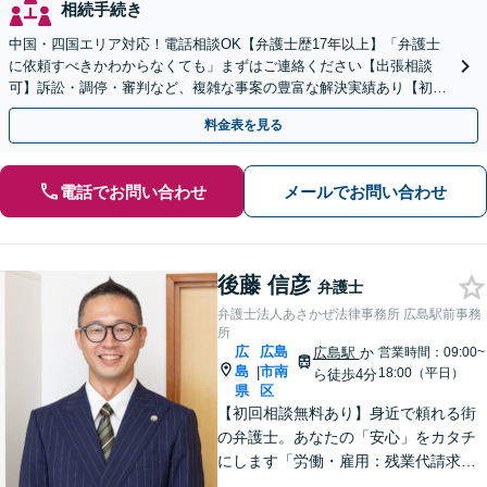
相続手続き
中国・四国エリア対応！電話相談OK【弁護士歴17年以上】「弁護士
に依頼すべきかわからなくても」まずはご連絡ください【出張相談
可】訴訟・調停・審判など、複雑な事案の豊富な解決実績あり【初回
相談無料】初回面談のみで解決できるケースもあります
料金表を見る
電話でお問い合わせ
メールでお問い合わせ
後藤 信彦
弁護士
弁護士法人あさかぜ法律事務所 広島駅前事務
所
広
広島
広島駅
か
営業時間：09:00~
島
市南
|
18:00（平日）
ら徒歩4分
県
区
【初回相談無料あり】身近で頼れる街
の弁護士。あなたの「安心」をカタチ
にします「労働・雇用：残業代請求、
不当解雇、労災など、労働者側の対応