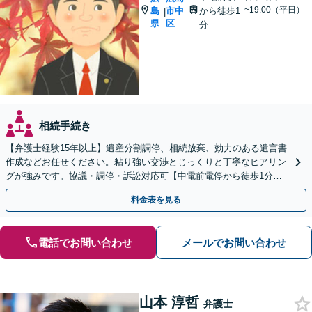
~19:00（平日）
島
市中
から徒歩1
|
県
区
分
相続手続き
【弁護士経験15年以上】遺産分割調停、相続放棄、効力のある遺言書
作成などお任せください。粘り強い交渉とじっくりと丁寧なヒアリン
グが強みです。協議・調停・訴訟対応可【中電前電停から徒歩1分】
【法テラス利用可】【弁護士直通電話】
料金表を見る
電話でお問い合わせ
メールでお問い合わせ
山本 淳哲
弁護士