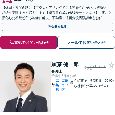
【休日・夜間面談】【丁寧なヒアリングでご希望をうかがい、理想の
相続を実現すべく尽力します【遺言書作成の出張サービスあり】「泥
沼化した相続紛争も冷静に解決」不動産・遺留分侵害額請求もお任せ
【縮景園前駅４分】
料金表を見る
電話でお問い合わせ
メールでお問い合わせ
加藤 健一郎
インタビューを
見る
弁護士
千瑞穂法律事務所
広
広島
立町駅
か
営業時間：09:00~
島
市中
|
21:00（平日）
ら徒歩1分
県
区