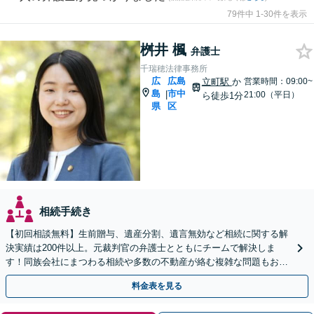
79件中 1-30件を表示
桝井 楓
弁護士
千瑞穂法律事務所
広
広島
立町駅
か
営業時間：09:00~
島
市中
|
21:00（平日）
ら徒歩1分
県
区
相続手続き
【初回相談無料】生前贈与、遺産分割、遺言無効など相続に関する解
決実績は200件以上。元裁判官の弁護士とともにチームで解決しま
す！同族会社にまつわる相続や多数の不動産が絡む複雑な問題もお任
せ【生前対策】相続トラブルを未然に防ぐアドバイスも可
料金表を見る