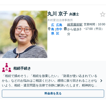
丸川 京子
弁護士
木村要治法律事務所
縮景園前駅
営業時間：10:00
広
広島
~17:00（平日）
島
市中
から徒歩3
|
県
区
分
相続手続き
「相続で揉めそう」「相続を放棄したい」「財産が使い込まれている
かも」などのお悩みはご相談ください。感情に振り回されることがな
いよう、相続・遺言問題を法律で冷静に解決いたします。精神的な負
担を軽減し、不利にならない主張をサポートいたします。
料金表を見る