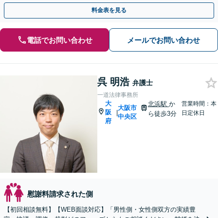
用／親権／面会交流／不貞の慰謝料請求ほか
料金表を見る
電話でお問い合わせ
メールでお問い合わせ
呉 明浩
弁護士
一道法律事務所
大
北浜駅
か
営業時間：本
大阪市
阪
|
日定休日
ら徒歩3分
中央区
府
慰謝料請求された側
【初回相談無料】【WEB面談対応】「男性側・女性側双方の実績豊