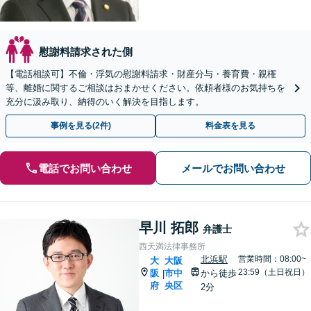
慰謝料請求された側
【電話相談可】不倫・浮気の慰謝料請求・財産分与・養育費・親権
等、離婚に関するご相談はおまかせください。依頼者様のお気持ちを
充分に汲み取り、納得のいく解決を目指します。
事例を見る(2件)
料金表を見る
電話でお問い合わせ
メールでお問い合わせ
早川 拓郎
弁護士
西天満法律事務所
北浜駅
営業時間：08:00~
大
大阪
23:59（土日祝日）
阪
市中
から徒歩
|
府
央区
2分