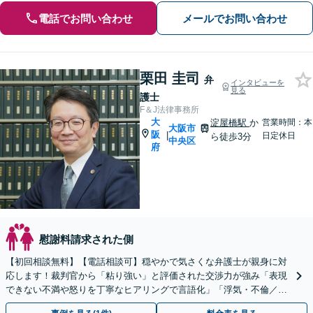
電話でお問い合わせ
メールでお問い合わせ
栗田 圭司
弁
インタビューを
見る
護士
F＆J法律事務所
大
淀屋橋駅
か
営業時間：本
大阪市
阪
|
日定休日
ら徒歩3分
中央区
府
慰謝料請求された側
【初回相談無料】【電話相談可】穏やかで気さくな弁護士が親身に対
応します！裁判官から「粘り強い」と評価された交渉力が強み「表現
できない不満や怒りを丁寧なヒアリングで言語化」「浮気・不倫／慰
謝料請求サポート」【子連れ相談可】【休日・夜間相談可】