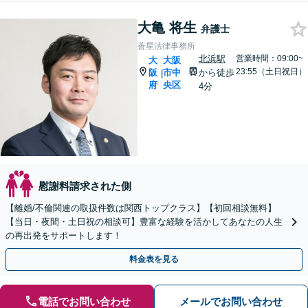
大亀 将生
弁護士
蒼星法律事務所
北浜駅
営業時間：09:00~
大
大阪
23:55（土日祝日）
阪
市中
から徒歩
|
府
央区
4分
慰謝料請求された側
【離婚/不倫関連の取扱件数は関西トップクラス】【初回相談無料】
【当日・夜間・土日祝の相談可】豊富な経験を活かしてあなたの人生
の再出発をサポートします！
料金表を見る
電話でお問い合わせ
メールでお問い合わせ