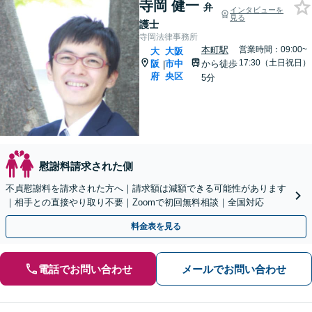
寺岡 健一
弁
インタビューを
見る
護士
寺岡法律事務所
本町駅
営業時間：09:00~
大
大阪
17:30（土日祝日）
阪
市中
から徒歩
|
府
央区
5分
慰謝料請求された側
不貞慰謝料を請求された方へ｜請求額は減額できる可能性があります
｜相手との直接やり取り不要｜Zoomで初回無料相談｜全国対応
料金表を見る
電話でお問い合わせ
メールでお問い合わせ