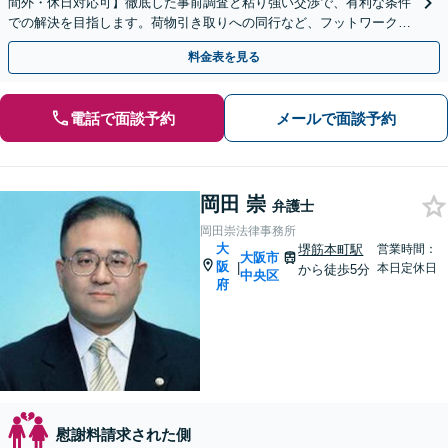
間外・休日対応可】徹底した事前調査と粘り強い交渉で、有利な条件
での解決を目指します。荷物引き取りへの同行など、フットワーク軽
く親身に寄り添います【天満橋駅1分】
料金表を見る
電話で面談予約
メールで面談予約
岡田 崇
弁護士
岡田崇法律事務所
大
堺筋本町駅
営業時間：
大阪市
阪
|
本日定休日
から徒歩5分
中央区
府
慰謝料請求された側