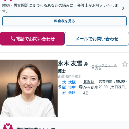
離婚・男女問題にまつわるあなたの悩みに、弁護士がお答えいたしま
す。
料金表を見る
電話でお問い合わせ
メールでお問い合わせ
永木 友雪
弁
インタビューを
見る
護士
蒼星法律事務所
北浜駅
営業時間：09:00~
大
大阪
21:00（土日祝日）
阪
市中
から徒歩
|
府
央区
4分