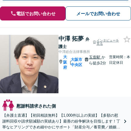
電話でお問い合わせ
メールでお問い合わせ
中澤 拓夢
弁
インタビューを
見る
護士
中澤総合法律事務所
大
玉造駅
か
営業時間：本
大阪市
阪
|
日定休日
ら徒歩2分
中央区
府
慰謝料請求された側
【弁護士直通】【初回相談無料】【1,000件以上の実績】【多額の慰
謝料回収や請求額減額の実績あり】最善の紛争解決を目指します！丁
寧なヒアリングできめ細やかにサポート「財産分与／養育費／婚姻費