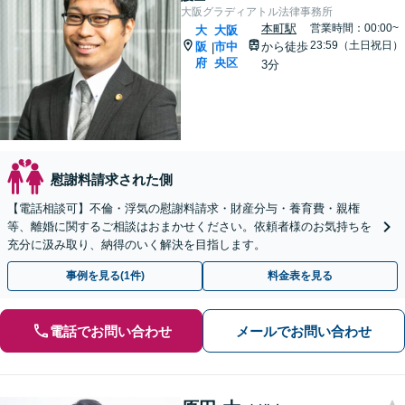
大阪グラディアトル法律事務所
本町駅
営業時間：00:00~
大
大阪
23:59（土日祝日）
阪
市中
から徒歩
|
府
央区
3分
慰謝料請求された側
【電話相談可】不倫・浮気の慰謝料請求・財産分与・養育費・親権
等、離婚に関するご相談はおまかせください。依頼者様のお気持ちを
充分に汲み取り、納得のいく解決を目指します。
事例を見る(1件)
料金表を見る
電話でお問い合わせ
メールでお問い合わせ