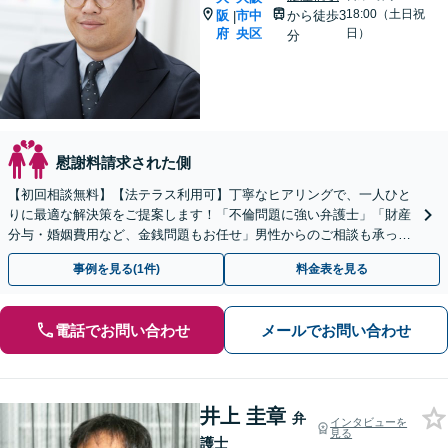
18:00（土日祝
阪
市中
から徒歩3
|
府
央区
日）
分
慰謝料請求された側
【初回相談無料】【法テラス利用可】丁寧なヒアリングで、一人ひと
りに最適な解決策をご提案します！「不倫問題に強い弁護士」「財産
分与・婚姻費用など、金銭問題もお任せ」男性からのご相談も承って
おります【夜間・休日面談可】【淀屋橋駅・北浜駅5分】
事例を見る(1件)
料金表を見る
電話でお問い合わせ
メールでお問い合わせ
井上 圭章
弁
インタビューを
見る
護士