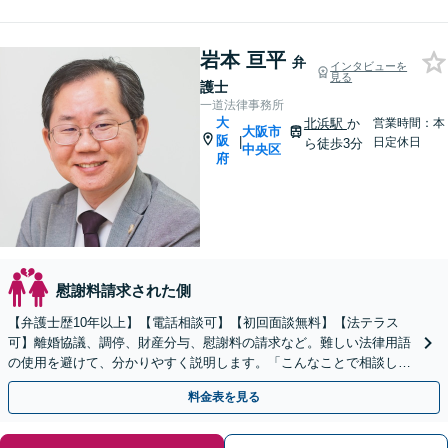
岩本 亘平
弁
インタビューを
見る
護士
一道法律事務所
大
北浜駅
か
営業時間：本
大阪市
阪
|
日定休日
ら徒歩3分
中央区
府
慰謝料請求された側
【弁護士歴10年以上】【電話相談可】【初回面談無料】【法テラス
可】離婚協議、調停、財産分与、慰謝料の請求など。難しい法律用語
の使用を避けて、分かりやすく説明します。「こんなことで相談して
も大丈夫？」と一人で悩まずに、まずはご相談ください
料金表を見る