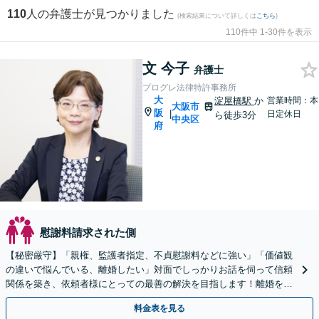
110
人の弁護士が見つかりました
(検索結果について詳しくは
こちら
)
110件中 1-30件を表示
文 今子
弁護士
プログレ法律特許事務所
大
淀屋橋駅
か
営業時間：本
大阪市
阪
|
日定休日
ら徒歩3分
中央区
府
慰謝料請求された側
【秘密厳守】「親権、監護者指定、不貞慰謝料などに強い」「価値観
の違いで悩んでいる、離婚したい」対面でしっかりお話を伺って信頼
関係を築き、依頼者様にとっての最善の解決を目指します！離婚を考
えている段階でもご相談ください。
料金表を見る