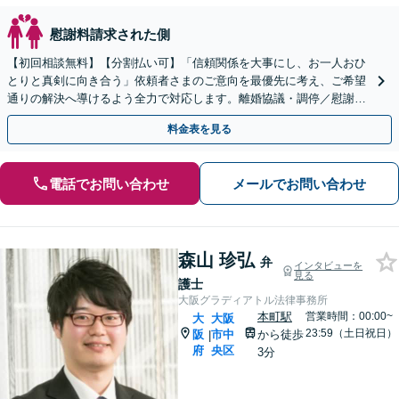
慰謝料請求された側
【初回相談無料】【分割払い可】「信頼関係を大事にし、お一人おひ
とりと真剣に向き合う」依頼者さまのご意向を最優先に考え、ご希望
通りの解決へ導けるよう全力で対応します。離婚協議・調停／慰謝料
／財産分与／親権／養育費／面会交流【休日・夜間面談可】
料金表を見る
電話でお問い合わせ
メールでお問い合わせ
森山 珍弘
弁
インタビューを
見る
護士
大阪グラディアトル法律事務所
本町駅
営業時間：00:00~
大
大阪
23:59（土日祝日）
阪
市中
から徒歩
|
府
央区
3分