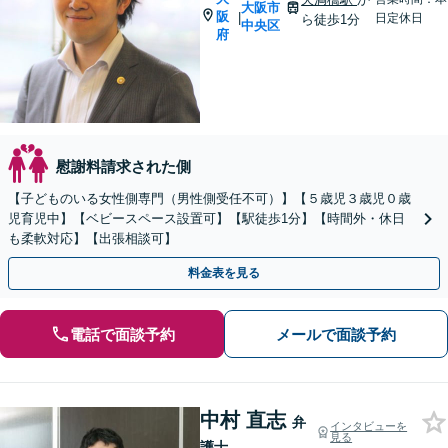
大阪市
阪
|
日定休日
ら徒歩1分
中央区
府
慰謝料請求された側
【子どものいる女性側専門（男性側受任不可）】【５歳児３歳児０歳
児育児中】【ベビースペース設置可】【駅徒歩1分】【時間外・休日
も柔軟対応】【出張相談可】
料金表を見る
電話で面談予約
メールで面談予約
中村 直志
弁
インタビューを
見る
護士