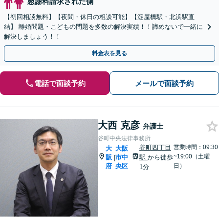
慰謝料請求された側
【初回相談無料】【夜間・休日の相談可能】【淀屋橋駅・北浜駅直
結】 離婚問題・こどもの問題を多数の解決実績！！諦めないで一緒に
解決しましょう！！
料金表を見る
電話で面談予約
メールで面談予約
大西 克彦
弁護士
谷町中央法律事務所
谷町四丁目
営業時間：09:30
大
大阪
~19:00（土曜
阪
市中
駅
から徒歩
|
府
央区
日）
1分