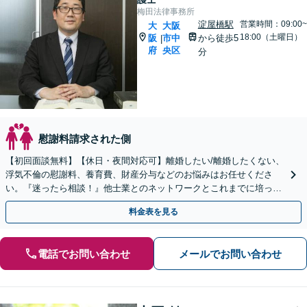
梅田法律事務所
淀屋橋駅
営業時間：09:00~
大
大阪
18:00（土曜日）
阪
市中
から徒歩5
|
府
央区
分
慰謝料請求された側
【初回面談無料】【休日・夜間対応可】離婚したい/離婚したくない、
浮気不倫の慰謝料、養育費、財産分与などのお悩みはお任せくださ
い。『迷ったら相談！』他士業とのネットワークとこれまでに培った
ノウハウを駆使して最後まで寄り添ってサポートします。
料金表を見る
電話でお問い合わせ
メールでお問い合わせ