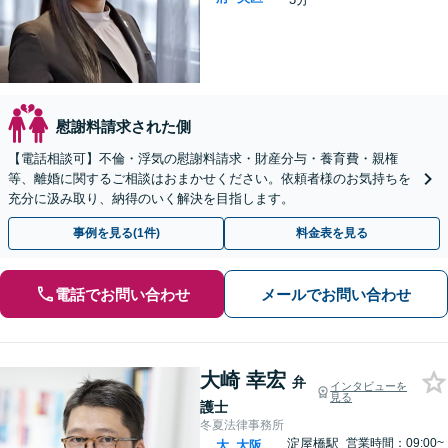
慰謝料請求された側
【電話相談可】不倫・浮気の慰謝料請求・財産分与・養育費・親権
等、離婚に関するご相談はおまかせください。依頼者様のお気持ちを
充分に汲み取り、納得のいく解決を目指します。
事例を見る(1件)
料金表を見る
電話でお問い合わせ
メールでお問い合わせ
大崎 幸宏
弁
インタビューを
見る
護士
冬夏法律事務所
淀屋橋駅
営業時間：09:00~
大
大阪