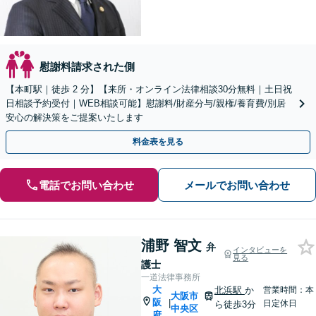
慰謝料請求された側
【本町駅｜徒歩 2 分】【来所・オンライン法律相談30分無料｜土日祝
日相談予約受付｜WEB相談可能】慰謝料/財産分与/親権/養育費/別居
安心の解決策をご提案いたします
料金表を見る
電話でお問い合わせ
メールでお問い合わせ
浦野 智文
弁
インタビューを
見る
護士
一道法律事務所
大
北浜駅
か
営業時間：本
大阪市
阪
|
日定休日
ら徒歩3分
中央区
府