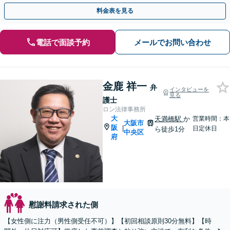
重要な問題に真摯に向き合います」【休日・夜間相談可】
料金表を見る
電話で面談予約
メールでお問い合わせ
金鹿 祥一
弁
インタビューを
見る
護士
ロン法律事務所
大
天満橋駅
か
営業時間：本
大阪市
阪
|
日定休日
ら徒歩1分
中央区
府
慰謝料請求された側
【女性側に注力（男性側受任不可）】【初回相談原則30分無料】【時