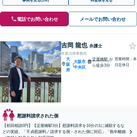
事例を見る(1件)
料金表を見る
電話でお問い合わせ
メールでお問い合わせ
吉岡 龍也
弁護士
冬夏法律事務所
大
淀屋橋駅
か
営業時間：本
大阪市
阪
|
日定休日
ら徒歩3分
中央区
府
慰謝料請求された側
【初回相談0円】【淀屋橋駅3分】慰謝料請求を10分の1に減額するな
どの実績。「不貞慰謝料／請求する側・された側に対応」「熟年離婚