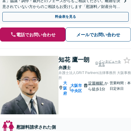
富」協議・調停・裁判どのフェーズからもご相談ください。離婚を決
意されていない方からのご相談もお受けします「慰謝料／財産分与／
養育費・面会交流／婚姻費用ほか」【休日・夜間相談可】
料金表を見る
電話でお問い合わせ
メールでお問い合わせ
知花 鷹一朗
インタビューを
見る
弁護士
弁護士法人GRiT Partners法律事務所 大阪事務
所
大
淀屋橋駅
か
営業時間：本
大阪市
阪
|
日定休日
ら徒歩1分
中央区
府
慰謝料請求された側