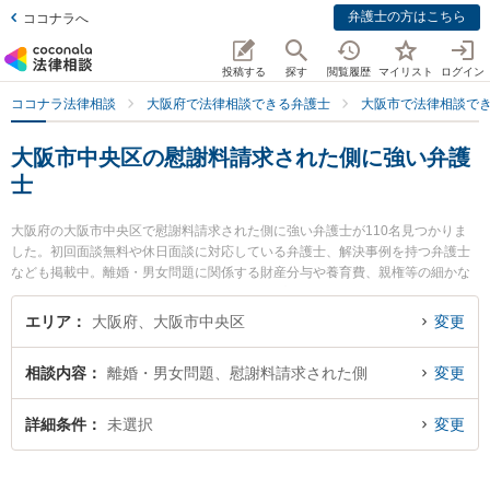
弁護士の方はこちら
ココナラへ
投稿する
探す
閲覧履歴
マイリスト
ログイン
ココナラ法律相談
大阪府で法律相談できる弁護士
大阪市で法律相談で
大阪市中央区の慰謝料請求された側に強い弁護
士
大阪府の大阪市中央区で慰謝料請求された側に強い弁護士が110名見つかりま
した。初回面談無料や休日面談に対応している弁護士、解決事例を持つ弁護士
なども掲載中。離婚・男女問題に関係する財産分与や養育費、親権等の細かな
分野での絞り込み検索もでき便利です。特にプログレ法律特許事務所の文 今子
弁護士や中澤総合法律事務所の中澤 拓夢弁護士、一道法律事務所の呉 明浩弁護
エリア
大阪府、大阪市中央区
変更
士のプロフィール情報や弁護士費用、強みなどが注目されています。『大阪市
中央区で土日や夜間に発生した慰謝料請求された側のトラブルを今すぐに弁護
相談内容
離婚・男女問題、慰謝料請求された側
変更
士に相談したい』『慰謝料請求された側のトラブル解決の実績豊富な近くの弁
護士を検索したい』『初回相談無料で慰謝料請求された側を法律相談できる大
阪市中央区内の弁護士に相談予約したい』などでお困りの相談者さんにおすす
詳細条件
未選択
変更
めです。