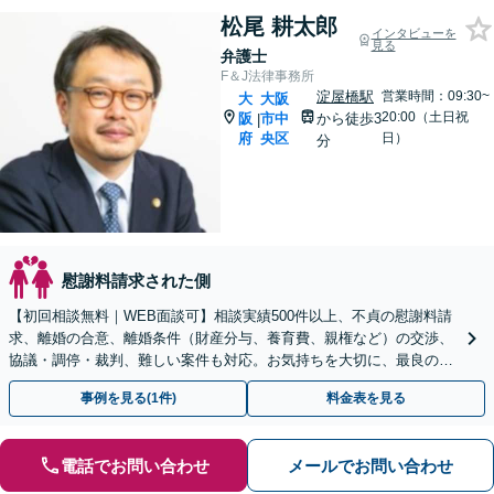
松尾 耕太郎
インタビューを
見る
弁護士
F＆J法律事務所
淀屋橋駅
営業時間：09:30~
大
大阪
20:00（土日祝
阪
市中
から徒歩3
|
府
央区
日）
分
慰謝料請求された側
【初回相談無料｜WEB面談可】相談実績500件以上、不貞の慰謝料請
求、離婚の合意、離婚条件（財産分与、養育費、親権など）の交渉、
協議・調停・裁判、難しい案件も対応。お気持ちを大切に、最良の解
決へ導きます【弁護士歴15年以上｜子連れ相談可】
事例を見る(1件)
料金表を見る
電話でお問い合わせ
メールでお問い合わせ