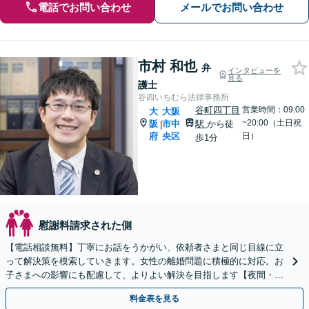
電話でお問い合わせ
メールでお問い合わせ
市村 和也
弁
インタビューを
見る
護士
谷四いちむら法律事務所
谷町四丁目
営業時間：09:00
大
大阪
~20:00（土日祝
阪
市中
駅
から徒
|
府
央区
日）
歩1分
慰謝料請求された側
【電話相談無料】丁寧にお話をうかがい、依頼者さまと同じ目線に立
って解決策を模索していきます。女性の離婚問題に積極的に対応。お
子さまへの影響にも配慮して、よりよい解決を目指します【夜間・休
日の相談可能】【谷町四丁目駅10秒】
料金表を見る