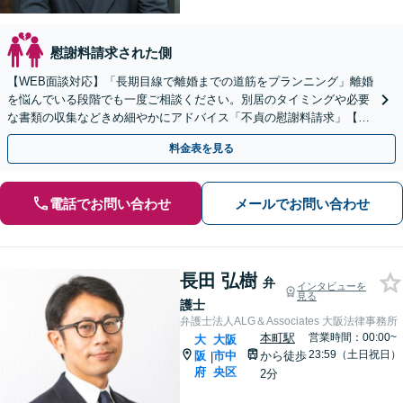
慰謝料請求された側
【WEB面談対応】「長期目線で離婚までの道筋をプランニング」離婚
を悩んでいる段階でも一度ご相談ください。別居のタイミングや必要
な書類の収集などきめ細やかにアドバイス「不貞の慰謝料請求」【休
日夜間相談可】【上本町から徒歩10秒】
料金表を見る
電話でお問い合わせ
メールでお問い合わせ
長田 弘樹
弁
インタビューを
見る
護士
弁護士法人ALG＆Associates 大阪法律事務所
本町駅
営業時間：00:00~
大
大阪
23:59（土日祝日）
阪
市中
から徒歩
|
府
央区
2分