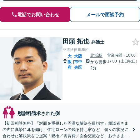
電話でお問い合わせ
メールで面談予約
田頭 拓也
弁護士
至道法律事務所
北浜駅
営業時間：10:00~
大
大阪
17:00（土日祝日）
阪
市中
から徒歩
|
府
央区
2分
慰謝料請求された側
【初回相談無料】「対面を重視した円滑な解決を目指す」相談者さま
の声に真摯に耳を傾け、住宅ローンの残る持ち家など、個々の状況に
合わせた解決策をご提案「親権／養育費／面会交流など、お子さまの