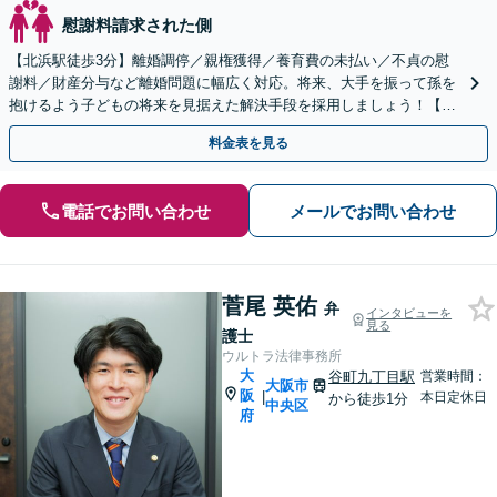
慰謝料請求された側
【北浜駅徒歩3分】離婚調停／親権獲得／養育費の未払い／不貞の慰
謝料／財産分与など離婚問題に幅広く対応。将来、大手を振って孫を
抱けるよう子どもの将来を見据えた解決手段を採用しましょう！【初
回相談無料】
料金表を見る
電話でお問い合わせ
メールでお問い合わせ
菅尾 英佑
弁
インタビューを
見る
護士
ウルトラ法律事務所
大
谷町九丁目駅
営業時間：
大阪市
阪
|
本日定休日
から徒歩1分
中央区
府