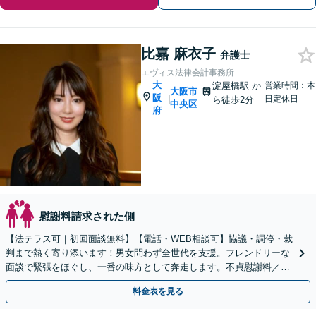
比嘉 麻衣子
弁護士
エヴィス法律会計事務所
大
淀屋橋駅
か
営業時間：本
大阪市
阪
|
日定休日
ら徒歩2分
中央区
府
慰謝料請求された側
【法テラス可｜初回面談無料】【電話・WEB相談可】協議・調停・裁
判まで熱く寄り添います！男女問わず全世代を支援。フレンドリーな
面談で緊張をほぐし、一番の味方として奔走します。不貞慰謝料／請
求したい・された両方対応【税理士と連携】【休日対応】
料金表を見る