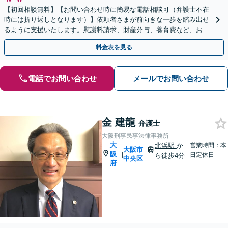
【初回相談無料】【お問い合わせ時に簡易な電話相談可（弁護士不在
時には折り返しとなります）】依頼者さまが前向きな一歩を踏み出せ
るように支援いたします。慰謝料請求、財産分与、養育費など、お困
りの点について、最善の解決策をご提案します。
料金表を見る
電話でお問い合わせ
メールでお問い合わせ
金 建龍
弁護士
大阪刑事民事法律事務所
大
北浜駅
か
営業時間：本
大阪市
阪
|
日定休日
ら徒歩4分
中央区
府