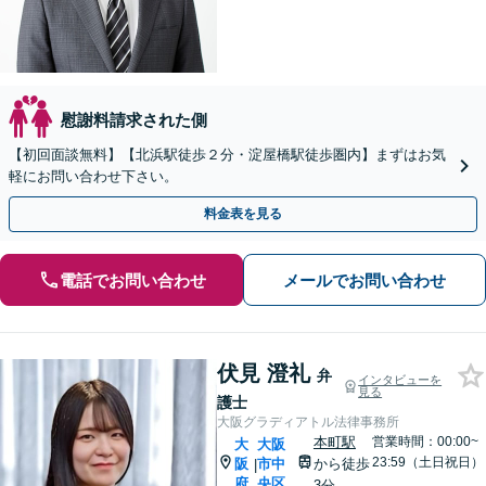
慰謝料請求された側
【初回面談無料】【北浜駅徒歩２分・淀屋橋駅徒歩圏内】まずはお気
軽にお問い合わせ下さい。
料金表を見る
電話でお問い合わせ
メールでお問い合わせ
伏見 澄礼
弁
インタビューを
見る
護士
大阪グラディアトル法律事務所
本町駅
営業時間：00:00~
大
大阪
23:59（土日祝日）
阪
市中
から徒歩
|
府
央区
3分