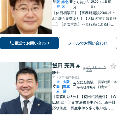
19:00（土日祝
阪
市北
から徒歩5
|
府
区
日）
分
【休日相談可】【事務所開設20年以上
&共著も多数あり】【大阪の実力派弁護
士】【男女問題】不貞行為による賠償
請求問題などを地元大阪で数々解決。
感情の対立が激しいトラブルもご相談
を。【借金問題】自己破産の対応豊富
電話でお問い合わせ
メールでお問い合わせ
飯田 亮真
弁
インタビューを
見る
護士
アレグロ法律事務所
大
大阪
なにわ橋駅
営業時間：本
阪
市北
|
日定休日
から徒歩6分
府
区
【南森町駅5分】【初回相談無料】【W
EB面談可】企業法務を中心に、紛争対
応や倒産・再生事件を多く取り扱って
きました。個人の方の民事事件や家事