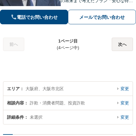
の将来まで考えたプラン「安心な特別
サポートプランあり」刑事事件は軽い
フットワーク＆スピード対応！被害者
電話でお問い合わせ
メールでお問い合わせ
との示談交渉もお任せください【休
日・夜間面談可】【ビデオ面談対応】
1ページ目
前へ
次へ
(4ページ中)
エリア
大阪府、大阪市北区
変更
相談内容
詐欺・消費者問題、投資詐欺
変更
詳細条件
未選択
変更