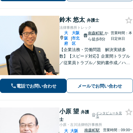
鈴木 悠太
弁護士
法律事務所トレック
大
大阪
南森町駅
か
営業時間：本
阪
市北
|
日定休日
ら徒歩8分
府
区
【企業法務・労働問題 解決実績多
数】【スピード対応】企業間トラブル
／従業員トラブル／契約書作成／ハラ
スメント等、幅広く対応。小さなこと
でもお気軽にご相談ください。【中小
企業】【個人事業主】【会社側・労働
電話でお問い合わせ
メールでお問い合わせ
者側】
小原 望
弁護
インタビューを見
る
士
小原・古川法律特許事務所
南森町駅
営業時間：09:00~
大
大阪