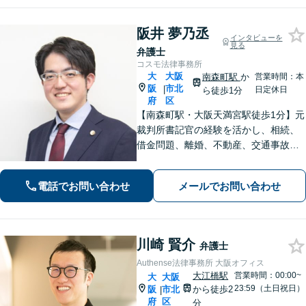
【@685dvpfm】
阪井 夢乃丞
インタビューを
見る
弁護士
コスモ法律事務所
大
大阪
南森町駅
か
営業時間：本
阪
市北
|
日定休日
ら徒歩1分
府
区
【南森町駅・大阪天満宮駅徒歩1分】元
裁判所書記官の経験を活かし、相続、
借金問題、離婚、不動産、交通事故に
注力。金額やスピード等、ご相談者様
が一番大事にしたい想いを丁寧に伺
電話でお問い合わせ
メールでお問い合わせ
い、納得のいく最善の解決策をご提案
いたします。【WEB面談可能】
川崎 賢介
弁護士
Authense法律事務所 大阪オフィス
大江橋駅
営業時間：00:00~
大
大阪
23:59（土日祝日）
阪
市北
から徒歩2
|
府
区
分