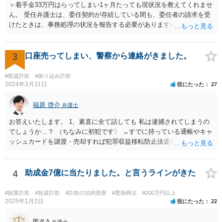
＞着手金33万円はらってしまい1ヶ月たっても現状況を教えてくれませ
弁護士選任については、大阪に所在する相手方企業であっても、現在
ん。 受任弁護士は、委任契約が存続している間も、委任者の請求を受
は全国の弁護士がウェブ面談・電子手続等で対応可能です。実際、当
けたときは、事務処理の状況を報告する必要がありますので（民法６
職もみんなで大家さんに関する出資金返還請求について対応実績があ
４５条）、問い合わせに対して応答・説明をしてくれないとなると、
り、内容や見通しについて的確なアドバイスを行うことが可能です。
問題があります。 ＞二次被害にあった場合、日弁連に相談したらいい
出資金額が高額であることを踏まえれば、現時点で法的措置に踏み切
ですか？ 日弁連というより、担当弁護士が所属している弁護士会に相
3
口座売ってしまい、警察から連絡がきました。
ることは、損失の拡大を防ぐために極めて合理的な判断といえます。
談するとよいでしょう。 ＜参照：民法＞ （受任者による報告） 第６
今からでも遅くありませんので、速やかに弁護士へ相談されることを
４５条 受任者は、委任者の請求があるときは、いつでも委任事務の
強く推奨いたします。
#投資詐欺
#振り込め詐欺
処理の状況を報告し、委任が終了した後は、遅滞なくその経過及び結
2024年3月31日
役にたった
27
果を報告しなければならない。
福原 啓介
弁護士
お答えいたします。 1、素直に全て話しても 私は逮捕されてしまうの
でしょうか…？ （ちなみに初犯です〉 →すでに持っている通帳やキャ
ッシュカードを譲渡・売却すれば犯罪収益移転防止法違反に、譲渡・
売却の目的で新たに口座を開設すれば詐欺罪になる可能性があるの
で、本当に銀行口座を売る行為が犯罪行為であることを認識して行っ
た又は認識しうる状況で行ったものであれば、素直に認めた方がいい
4
助成金7億に当たりました。と言うラインがきた
と思います。しかし、例えば、銀行口座を売る行為が犯罪行為である
ことを知らずに売却譲渡した場合は、もちろん認めるという選択肢も
#副業詐欺
#投資詐欺
#詐欺の法的措置
#悪徳商法
#200万円以上
ありますが、沈黙を守るという選択肢もあることを念頭に置いていた
2025年1月2日
役にたった
22
だけると幸いです。 逮捕される可能性が全くないとはいえません
が、捜査機関において罪証隠滅の恐れや逃亡の恐れがある等の事由が
匿名A