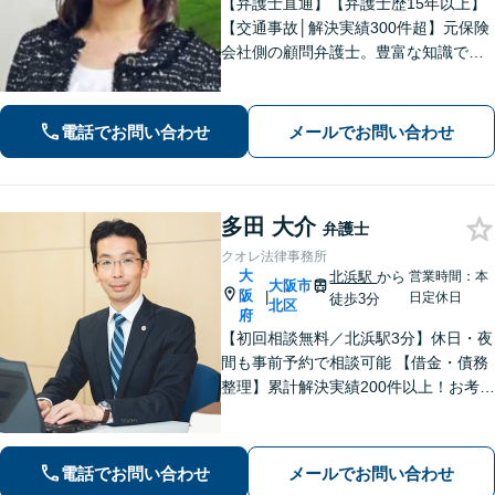
【弁護士直通】【弁護士歴15年以上】
【交通事故│解決実績300件超】元保険
会社側の顧問弁護士。豊富な知識で最
大の利益を目指す【相続問題│他士業と
連携】「かかりつけ弁護士」として遺
言書作成や資産管理など親身に支援し
電話でお問い合わせ
メールでお問い合わせ
ます【初回面談無料】【東梅田駅8分】
多田 大介
弁護士
クオレ法律事務所
大
北浜駅
から
営業時間：本
大阪市
阪
|
日定休日
徒歩3分
北区
府
【初回相談無料／北浜駅3分】休日・夜
間も事前予約で相談可能 【借金・債務
整理】累計解決実績200件以上！お考え
を尊重しつつ、根本的な解決を目指し
ます【離婚トラブル】不倫やDV・モラ
ハラ、複雑な財産分与の計算や慰謝料
電話でお問い合わせ
メールでお問い合わせ
の算定など