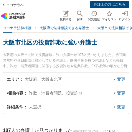
弁護士の方はこちら
ココナラへ
投稿する
探す
閲覧履歴
マイリスト
ログイン
ココナラ法律相談
大阪府で法律相談できる弁護士
大阪市で法律相談で
大阪市北区の投資詐欺に強い弁護士
大阪府の大阪市北区で投資詐欺に強い弁護士が107名見つかりました。初回面
談無料や休日面談に対応している弁護士、解決事例を持つ弁護士なども掲載
中。詐欺・消費者問題に関係する投資詐欺や副業詐欺、FX詐欺等の細かな分野
での絞り込み検索もでき便利です。特にアディーレ法律事務所 大阪支店の山野
正樹弁護士やAuthense法律事務所 大阪オフィスの新町 佳史弁護士、山口崇法
エリア
大阪府、大阪市北区
変更
律事務所の夏目 麻央弁護士のプロフィール情報や弁護士費用、強みなどが注目
されています。『大阪市北区で土日や夜間に発生した投資詐欺のトラブルを今
相談内容
詐欺・消費者問題、投資詐欺
変更
すぐに弁護士に相談したい』『投資詐欺のトラブル解決の実績豊富な近くの弁
護士を検索したい』『初回相談無料で投資詐欺を法律相談できる大阪市北区内
の弁護士に相談予約したい』などでお困りの相談者さんにおすすめです。
詳細条件
未選択
変更
107
人の弁護士が見つかりました
(検索結果について詳しくは
こちら
)