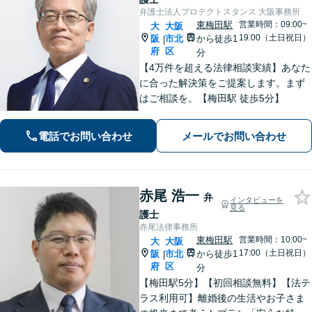
弁護士法人プロテクトスタンス 大阪事務所
東梅田駅
営業時間：09:00~
大
大阪
19:00（土日祝日）
阪
市北
から徒歩1
|
府
区
分
【4万件を超える法律相談実績】あなた
に合った解決策をご提案します。まず
はご相談を。【梅田駅 徒歩5分】
電話でお問い合わせ
メールでお問い合わせ
赤尾 浩一
弁
インタビューを
見る
護士
赤尾法律事務所
東梅田駅
営業時間：10:00~
大
大阪
17:00（土日祝日）
阪
市北
から徒歩1
|
府
区
分
【梅田駅5分】【初回相談無料】【法テ
ラス利用可】離婚後の生活やお子さま