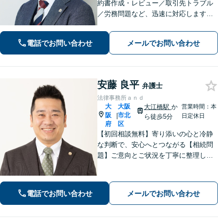
約書作成・レビュー／取引先トラブル
／労務問題など、迅速に対応します
【不動産業界に精通】【相続の実績も
豊富】粘り強い交渉力が強み◎お気持
電話でお問い合わせ
メールでお問い合わせ
ちやご要望に沿った実践的なアドバイ
スをご提供します【北浜駅4分】【初回
相談無料】
安藤 良平
弁護士
法律事務所ａｎｄ
大
大阪
大江橋駅
か
営業時間：本
阪
市北
|
日定休日
ら徒歩5分
府
区
【初回相談無料】寄り添いの心と冷静
な判断で、安心へとつながる【相続問
題】ご意向とご状況を丁寧に整理し、
ご納得いただける解決を目指します。
【借金問題】破産管財人の経験あり。
破産のご相談はお任せください【淀屋
電話でお問い合わせ
メールでお問い合わせ
橋駅8分】【オンライン相談対応】