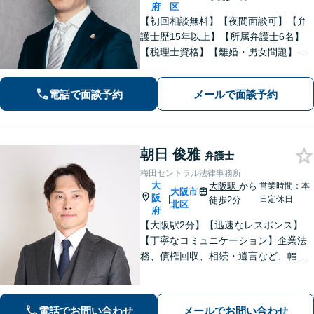
府
区
【初回相談無料】【夜間面談可】【弁
護士歴15年以上】【所属弁護士6名】
【税理士資格】【離婚・男女問題】財
産分与・親権・不貞行為など実績多
数。【相続・遺言】遺産分割・遺言書
電話で面談予約
メールで面談予約
作成・民事信託など幅広く対応可。
【企業法務】企業の顧問対応多数。
朝日 俊雅
弁護士
梅田セントラル法律事務所
大
大阪駅
から
営業時間：本
大阪市
阪
|
日定休日
徒歩2分
北区
府
【大阪駅2分】【迅速なレスポンス】
【丁寧なコミュニケーション】企業法
務、債権回収、相続・遺言など、幅広
く対応しています。依頼者さまに寄り
添い、丁寧かつスピーディーな対応を
意識しております。お気軽にご相談く
電話でお問い合わせ
メールでお問い合わせ