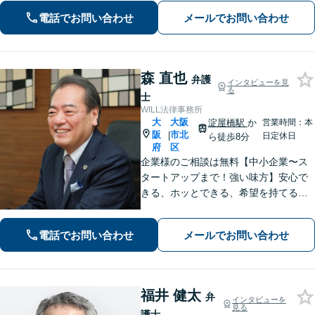
軽にお問い合わせください。
電話でお問い合わせ
メールでお問い合わせ
森 直也
弁護
インタビューを見
る
士
WILL法律事務所
大
大阪
淀屋橋駅
か
営業時間：本
阪
市北
|
日定休日
ら徒歩8分
府
区
企業様のご相談は無料【中小企業〜ス
タートアップまで！強い味方】安心で
きる、ホッとできる、希望を持てる法
律事務所【淀屋橋駅8分】契約書の作
成・確認、企業間・従業員トラブルな
電話でお問い合わせ
メールでお問い合わせ
ど【借金・不動産・債権回収・労働問
題に強い】
福井 健太
弁
インタビューを
見る
護士