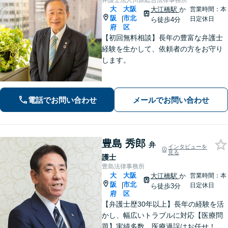
弁護士法人川原総合法律事務所
大
大阪
大江橋駅
か
営業時間：本
阪
市北
|
日定休日
ら徒歩4分
府
区
【初回無料相談】長年の豊富な弁護士
経験を生かして、依頼者の方をお守り
します。
電話でお問い合わせ
メールでお問い合わせ
豊島 秀郎
弁
インタビューを
見る
護士
豊島法律事務所
大
大阪
大江橋駅
か
営業時間：本
阪
市北
|
日定休日
ら徒歩3分
府
区
【弁護士歴30年以上】長年の経験を活
かし、幅広いトラブルに対応【医療問
題】実績多数。医療過誤はお任せ！