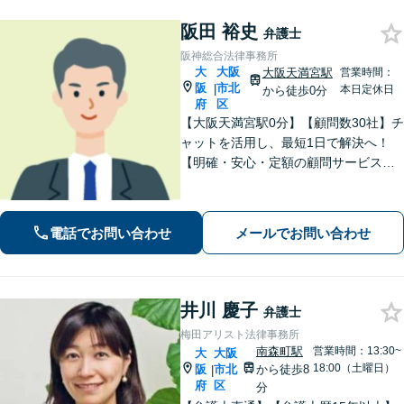
阪田 裕史
弁護士
阪神総合法律事務所
大
大阪
大阪天満宮駅
営業時間：
阪
市北
|
本日定休日
から徒歩0分
府
区
【大阪天満宮駅0分】【顧問数30社】チ
ャットを活用し、最短1日で解決へ！
【明確・安心・定額の顧問サービス】
フットワークの軽さを活かし、現場の
声を直接聞いて早期解決へ尽力。経営
者さまの負担を減らし、皆さまにとっ
電話でお問い合わせ
メールでお問い合わせ
て最善の解決を目指します【休日・夜
間対応】
井川 慶子
弁護士
梅田アリスト法律事務所
南森町駅
営業時間：13:30~
大
大阪
18:00（土曜日）
阪
市北
から徒歩8
|
府
区
分