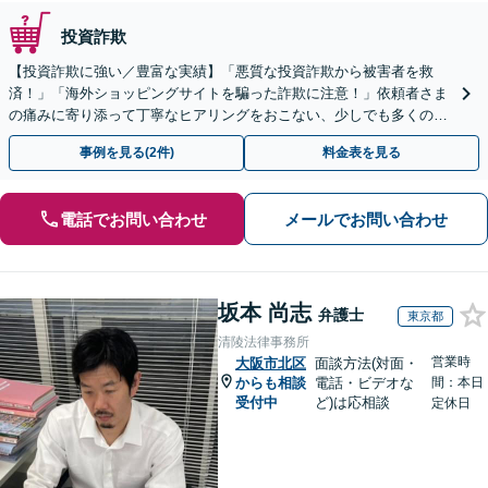
投資詐欺
【投資詐欺に強い／豊富な実績】「悪質な投資詐欺から被害者を救
済！」「海外ショッピングサイトを騙った詐欺に注意！」依頼者さま
の痛みに寄り添って丁寧なヒアリングをおこない、少しでも多くの返
金が得られるよう尽力します！
事例を見る(2件)
料金表を見る
電話でお問い合わせ
メールでお問い合わせ
坂本 尚志
弁護士
東京都
清陵法律事務所
営業時
大阪市北区
面談方法(対面・
からも相談
電話・ビデオな
間：本日
受付中
ど)は応相談
定休日