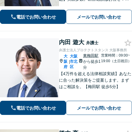
【外国人・国際問題】離婚／相続／労
働問題のお悩みもご相談ください【夜
電話でお問い合わせ
メールでお問い合わせ
間・休日相談可】【淀屋橋駅6分】
内田 遊大
弁護士
弁護士法人プロテクトスタンス 大阪事務所
東梅田駅
営業時間：09:00~
大
大阪
19:00（土日祝日）
阪
市北
から徒歩1
|
府
区
分
【4万件を超える法律相談実績】あなた
に合った解決策をご提案します。まず
はご相談を。【梅田駅 徒歩5分】
電話でお問い合わせ
メールでお問い合わせ