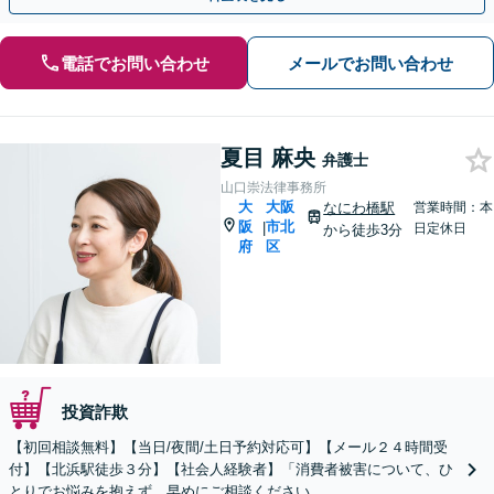
電話でお問い合わせ
メールでお問い合わせ
夏目 麻央
弁護士
山口崇法律事務所
大
大阪
なにわ橋駅
営業時間：本
阪
市北
|
日定休日
から徒歩3分
府
区
投資詐欺
【初回相談無料】【当日/夜間/土日予約対応可】【メール２４時間受
付】【北浜駅徒歩３分】【社会人経験者】「消費者被害について、ひ
とりでお悩みを抱えず、早めにご相談ください。