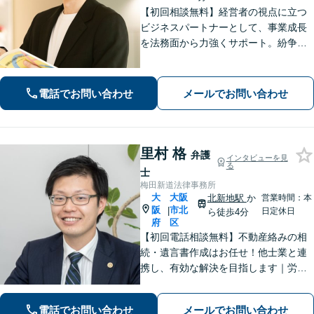
【初回相談無料】経営者の視点に立つ
ビジネスパートナーとして、事業成長
を法務面から力強くサポート。紛争を
未然に防ぐ「攻め」と「守り」の法務
をご提供します。離婚や相続でお困り
の方もお任せください！【淀屋橋駅4
電話でお問い合わせ
メールでお問い合わせ
分】
里村 格
弁護
インタビューを見
る
士
梅田新道法律事務所
大
大阪
北新地駅
か
営業時間：本
阪
市北
|
日定休日
ら徒歩4分
府
区
【初回電話相談無料】不動産絡みの相
続・遺言書作成はお任せ！他士業と連
携し、有効な解決を目指します｜労働
問題・企業法務・債権回収・インター
ネットのトラブルも対応【電話・Zoo
電話でお問い合わせ
メールでお問い合わせ