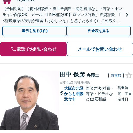
【全国対応】【初回相談料・着手金無料・初期費用なし／電話・オン
ライン面談OK、メール・LINE相談OK】ロマンス詐欺、投資詐欺、F
X詐欺事案の実績が豊富 ｢おかしいな」と感じたらすぐにご相談くだ
さい。
事例を見る(6件)
料金表を見る
電話でお問い合わせ
メールでお問い合わせ
田中 保彦
弁護士
東京都
田中保彦法律事務所
営業時
大阪市北区
面談方法(対面・
からも相談
電話・ビデオな
間：本日
受付中
ど)は応相談
定休日