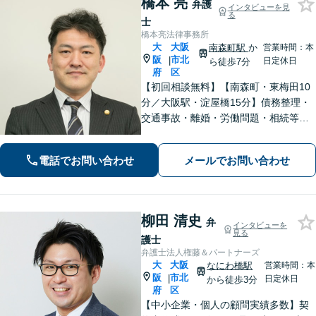
橋本 亮
弁護
インタビューを見
る
士
橋本亮法律事務所
大
大阪
南森町駅
か
営業時間：本
阪
市北
|
日定休日
ら徒歩7分
府
区
【初回相談無料】【南森町・東梅田10
分／大阪駅・淀屋橋15分】債務整理・
交通事故・離婚・労働問題・相続等の
法律問題を扱っています。弁護士であ
る前に一人の人間として、お話を丁寧
電話でお問い合わせ
メールでお問い合わせ
に聞き、依頼者様にとって最良の解決
を目指します。
柳田 清史
弁
インタビューを
見る
護士
弁護士法人権藤＆パートナーズ
大
大阪
なにわ橋駅
営業時間：本
阪
市北
|
日定休日
から徒歩3分
府
区
【中小企業・個人の顧問実績多数】契