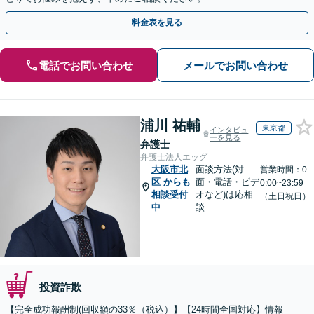
料金表を見る
電話でお問い合わせ
メールでお問い合わせ
浦川 祐輔
東京都
インタビュ
ーを見る
弁護士
弁護士法人エッグ
大阪市北
面談方法(対
営業時間：0
区
からも
面・電話・ビデ
0:00~23:59
相談受付
オなど)は応相
（土日祝日）
中
談
投資詐欺
【完全成功報酬制(回収額の33％（税込）】【24時間全国対応】情報