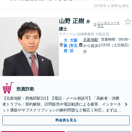
107件中 1-30件を表示
山野 正樹
弁
インタビューを
見る
護士
アディーレ法律事務所 大阪支店
北新地駅
営業時間：09:00~
大
大阪
23:55（土日祝日）
阪
市北
から徒歩2
|
府
区
分
投資詐欺
【北新地駅・西梅田駅2分】【電話・メール相談可】「高齢者・消費
者トラブル：契約解除、訪問販売や電話勧誘による被害、インターネ
ット通販やサブスクリプションの解約問題など幅広く対応」まずは一
度ご相談ください【休日・夜間相談可】
料金表を見る