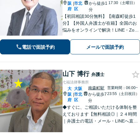
17:30（土曜日）
阪
市北
から徒歩1
|
府
区
分
【初回相談30分無料】【南森町徒歩1
分】【外国人弁護士が在籍】全国のお
悩みをオンラインで解決！LINE・Zoo
m・メール・電話での相談が可能。グ
ローバルな離婚・相続／労働／企業法
電話で面談予約
メールで面談予約
務相談可能。英語が堪能なスタッフが
交渉を代行します。
山下 博行
弁護士
七福法律事務所
南森町駅
営業時間：06:00~
大
大阪
23:55（土日祝日）
阪
市北
から徒歩7
|
府
区
分
◆すぐに、ご相談いただける体制を整
えております【無料相談◎｜２４時間
｜弁護士の電話・メール・LINEへ直通
◎】◆ご相談には、気さくに、分かり
やすくお答えします。弁護士直通LINE