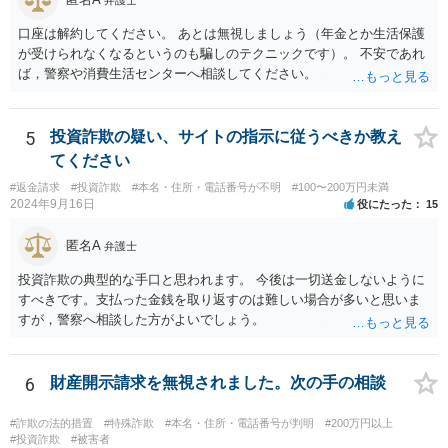
弁護士
ある場合は身体拘束をしてくる可能性はあります。仮に初犯であった
口座は解約してください。 あとは無視しましょう（年金とか生活保護
としてもその可能性は変わりません。 2、京都まで行かなきゃ行けな
が受けられなくなるというのも騙しのテクニックです）。 不安であれ
い事はありますか？ →捜査を担当する警察署が京都の警察署であれ
ば，警察や消費生活センターへ相談してください。
ば、京都まで行く可能性もありますが、京都の警察官がご相談者様の
最寄りの警察署に来て取調べを行うこともあり得ますので、警察から
話を聞きたいという話が合った際は、場所などについては担当警察官
5
投資詐欺の疑い、サイトの指示に従うべきか教え
と相談することをおすすめします。
てください
#返金請求
#投資詐欺
#本名・住所・電話番号が不明
#100〜200万円未満
2024年9月16日
役にたった
15
匿名A
弁護士
投資詐欺の典型的な手口と思われます。 今後は一切送金しないように
すべきです。支払った金銭を取り返すのは難しい場合が多いと思いま
すが，警察へ相談した方がよいでしょう。
6
財産開示請求を無視されました。次の手の相談
#詐欺の法的措置
#特殊詐欺
#本名・住所・電話番号が判明
#200万円以上
#投資詐欺
#被害者