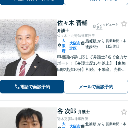
ｍ相談可】【夜間・休日面談】【大阪
天満宮駅すぐ】
佐々木 晋輔
インタビューを
見る
弁護士
佐々木・北野法律事務所
大
扇町駅
から
営業時間：本
大阪市
阪
|
日定休日
徒歩8分
北区
府
🟨相談内容に応じて弁護士2名で全力サ
ポート！【弁護士歴15年以上】【東梅
田駅徒歩10分】相続、不動産、売掛金
の回収など多数の実績あり◎誠実＆丁
寧なサポートを心がけます。個人、法
電話で面談予約
メールで面談予約
人問わずお気軽にご相談ください【初
回相談30分無料】
谷 次郎
弁護士
冠木克彦法律事務所
大
北浜駅
から
営業時間：本
大阪市