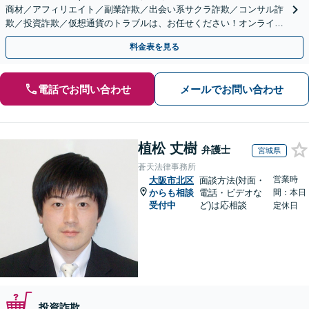
商材／アフィリエイト／副業詐欺／出会い系サクラ詐欺／コンサル詐
欺／投資詐欺／仮想通貨のトラブルは、お任せください！オンライン
のみで解決も可能！
料金表を見る
電話でお問い合わせ
メールでお問い合わせ
植松 丈樹
弁護士
宮城県
蒼天法律事務所
営業時
大阪市北区
面談方法(対面・
からも相談
電話・ビデオな
間：本日
受付中
ど)は応相談
定休日
投資詐欺