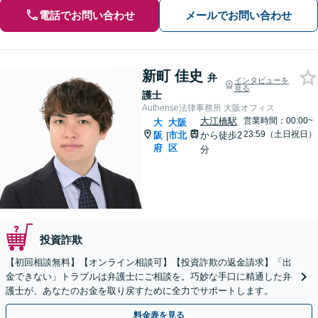
電話でお問い合わせ
メールでお問い合わせ
新町 佳史
弁
インタビューを
見る
護士
Authense法律事務所 大阪オフィス
大江橋駅
営業時間：00:00~
大
大阪
23:59（土日祝日）
阪
市北
から徒歩2
|
府
区
分
投資詐欺
【初回相談無料】【オンライン相談可】【投資詐欺の返金請求】「出
金できない」トラブルは弁護士にご相談を。巧妙な手口に精通した弁
護士が、あなたのお金を取り戻すために全力でサポートします。
料金表を見る