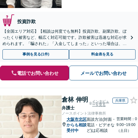
投資詐欺
【全国エリア対応】【相談は何度でも無料】投資詐欺、副業詐欺、ぼ
ったくり被害など、幅広く対応可能です。詐欺被害は迅速な対応が求
められます。「騙された」「入金してしまった」といった場合は、お
早めにご相談ください。【電話・メール・WEB相談可】
事例を見る(1件)
料金表を見る
電話でお問い合わせ
メールでお問い合わせ
倉林 伸明
兵庫県
インタビュ
ーを見る
弁護士
ノースポイント法律事務所
営業時間：0
大阪市北区
面談方法(対面・
からも相談
電話・ビデオな
9:00~19:00
受付中
ど)は応相談
（土日）