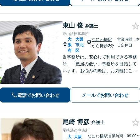
ださい。【企業顧問実績多数】
東山 俊
弁護士
東山法律事務所
大
大阪
なにわ橋駅
営業時間：本
阪
市北
|
日定休日
から徒歩2分
府
区
当事務所は、安心して利用できる事務
所、「敷居の低い」事務所を目指して
います。お悩みの際は、お気軽にご相
談ください。
電話でお問い合わせ
メールでお問い合わせ
尾崎 博彦
弁護士
尾崎法律事務所
なにわ橋駅
営業時間：09:00~
大
大阪