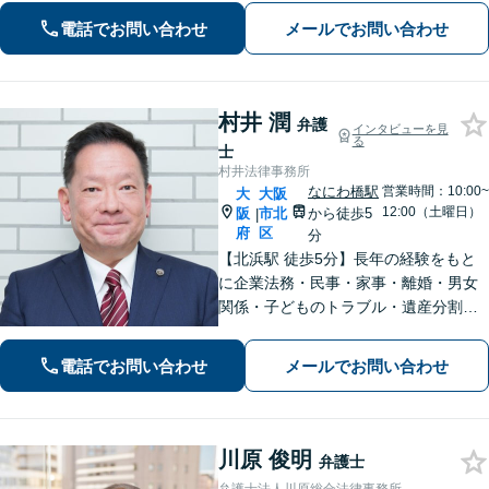
事件にも対応しています。親身に寄り
電話でお問い合わせ
メールでお問い合わせ
添って解決を目指しますので、お困り
の際は、お気軽にご相談ください。
村井 潤
弁護
インタビューを見
る
士
村井法律事務所
なにわ橋駅
営業時間：10:00~
大
大阪
12:00（土曜日）
阪
市北
から徒歩5
|
府
区
分
【北浜駅 徒歩5分】長年の経験をもと
に企業法務・民事・家事・離婚・男女
関係・子どものトラブル・遺産分割・
労働・クレサラ（法テラス利用可）ま
で幅広く対応可能。納得のいく解決へ
電話でお問い合わせ
メールでお問い合わせ
の第一歩を踏み出せるよう丁寧にサポ
ートします。【WEB面談可】
川原 俊明
弁護士