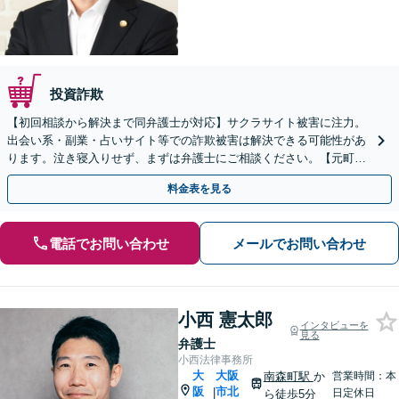
投資詐欺
【初回相談から解決まで同弁護士が対応】サクラサイト被害に注力。
出会い系・副業・占いサイト等での詐欺被害は解決できる可能性があ
ります。泣き寝入りせず、まずは弁護士にご相談ください。【元町駅
1分・土日夜間の相談歓迎】
料金表を見る
電話でお問い合わせ
メールでお問い合わせ
小西 憲太郎
インタビューを
見る
弁護士
小西法律事務所
大
大阪
南森町駅
か
営業時間：本
阪
市北
|
日定休日
ら徒歩5分