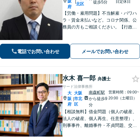
阪
|
日定休日
徒歩5分
北区
府
【労働・雇用問題】不当解雇・パワハ
ラ・賃金未払いなど。コロナ関係、公
務員の方もご相談ください。【行政事
件】担当事件多数。特殊な事案も対
応。【インターネットの専門性保持】
大学の授業も担当し、常に情報をアッ
電話でお問い合わせ
メールでお問い合わせ
プデートしています。【北浜駅5分】
水木 喜一郎
弁護士
サード法律事務所
南森町駅
営業時間：09:00~
大
大阪
20:00（土曜日）
阪
市北
から徒歩9
|
府
区
分
【相談無料】借金問題（個人の破産、
法人の破産、個人再生、任意整理）、
刑事事件、離婚事件・不貞問題、交通
事故、遺産相続の相談料は無料です。
弁護士への相談をご検討の方は、お気