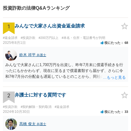
投資詐欺の法律Q&Aランキング
1
みんなで大家さん出資金返金請求
#返金請求
#投資詐欺
#200万円以上
#本名・住所・電話番号が判明
2025年8月1日
役にたった
68
鈴木 祥平
弁護士
みんなで大家さんに1,700万円を出資し、昨年7月末に償還手続きを行
ったにもかかわらず、現在に至るまで償還書類すら届かず、さらに令
和7年7月分の分配金も遅延しているとのことから、同社の資金繰りは
深刻であり、破綻リスクが極めて高い状況にあると考えられます。こ
のような状況では、放置すれば債権回収が困難となるおそれがあり、
弁護士を入れて早期に対応する必要があります。 本件は、明らかに弁
2
弁護士に対する質問です
護士を入れて対応すべき事案です。内容証明郵便により返還請求の意
思表示を行い、応答がなければ訴訟提起や仮差押え等の法的措置をと
#投資詐欺
#契約解除・契約取消
#返金請求
るべきです。相手方であるみんなで大家さんは、令和5年6月に金融庁
2024年10月30日
役にたった
33
より業務停止命令を受けており、集団投資スキームに関する法令違反
の疑いも報道されています。返還に応じる余力が今後失われるおそれ
髙橋 俊太
弁護士
もあるため、他の債権者に先んじて請求手続を行うことが重要です。