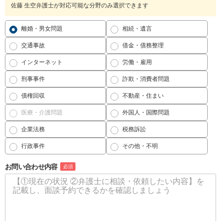
佐藤 生空弁護士が対応可能な分野のみ選択できます
離婚・男女問題
相続・遺言
交通事故
借金・債務整理
インターネット
労働・雇用
刑事事件
詐欺・消費者問題
債権回収
不動産・住まい
医療・介護問題
外国人・国際問題
企業法務
税務訴訟
行政事件
その他・不明
お問い合わせ内容
必須